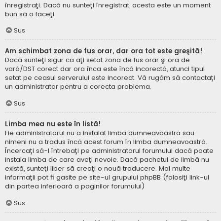
înregistraţi. Dacă nu sunteţi înregistrat, acesta este un moment
bun să o faceţi.
Sus
Am schimbat zona de fus orar, dar ora tot este greşită!
Dacă sunteţi sigur că aţi setat zona de fus orar şi ora de
vară/DST corect dar ora înca este încă incorectă, atunci tipul
setat pe ceasul serverului este incorect. Vă rugăm să contactaţi
un administrator pentru a corecta problema.
Sus
Limba mea nu este în listă!
Fie administratorul nu a instalat limba dumneavoastră sau
nimeni nu a tradus încă acest forum în limba dumneavoastră.
Încercaţi să-l întrebaţi pe administratorul forumului dacă poate
instala limba de care aveţi nevoie. Dacă pachetul de limbă nu
există, sunteţi liber să creaţi o nouă traducere. Mai multe
informaţii pot fi gasite pe site-ul grupului phpBB (folosiţi link-ul
din partea inferioară a paginilor forumului)
Sus