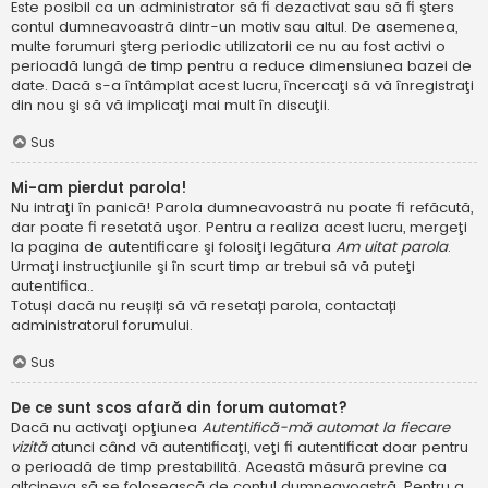
Este posibil ca un administrator să fi dezactivat sau să fi şters
contul dumneavoastră dintr-un motiv sau altul. De asemenea,
multe forumuri şterg periodic utilizatorii ce nu au fost activi o
perioadă lungă de timp pentru a reduce dimensiunea bazei de
date. Dacă s-a întâmplat acest lucru, încercaţi să vă înregistraţi
din nou şi să vă implicaţi mai mult în discuţii.
Sus
Mi-am pierdut parola!
Nu intraţi în panică! Parola dumneavoastră nu poate fi refăcută,
dar poate fi resetată uşor. Pentru a realiza acest lucru, mergeţi
la pagina de autentificare şi folosiţi legătura
Am uitat parola
.
Urmaţi instrucţiunile şi în scurt timp ar trebui să vă puteţi
autentifica..
Totuși dacă nu reușiți să vă resetați parola, contactați
administratorul forumului.
Sus
De ce sunt scos afară din forum automat?
Dacă nu activaţi opţiunea
Autentifică-mă automat la fiecare
vizită
atunci când vă autentificaţi, veţi fi autentificat doar pentru
o perioadă de timp prestabilită. Această măsură previne ca
altcineva să se folosească de contul dumneavoastră. Pentru a