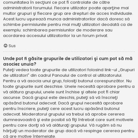
comunitatea în secţiuni ce pot fi controlate de către
administratorii forumului. Fiecare utilizator poate aparţine mai
multor grupuri şi fiecare grup are drepturi de acces individuale.
Acest lucru uşurează munca administratorilor dacă doresc să
schimbe permisiunile pentru mai mulţi utilizatori deodată ca de
exemplu: schimbarea permisiunilor de moderare sau
acordarea accesului utilizatorilor la un forum privat.
Sus
Unde pot fi găsite grupurile de utilizatori şi cum pot să mă
asociez unuia?
Puteţi vedea toate grupurile de utilizatori folosind link-ul „Grupuri
de utilizatori” din cadrul Panoului de control al utilizatorului.
Pentru a vă asocia unui grup, folosiţi butonul corespunzător. Nu
toate grupurile sunt deschise. Unele necesită aprobare pentru a
vă alătura grupului, unele sunt închise şi altele pot fi chiar
ascunse. Dacă grupul este deschis, puteţi să vă înscrieţi
apăsând butonul adecvat. Dacă grupul necesită aprobare
pentru înscriere, puteţi cere acest lucru apăsând butonul
adecvat. Moderatorul grupului va trebui să aprobe cererea
dumneavoastră şi este posibil să fiţi întrebat care sunt motivele
pentru care doriţi să vă alăturaţi grupului. Vă rugăm să nu
hărţuiţi un moderator de grup dacă vă respinge cererea pentru
că are motive întemeiate.