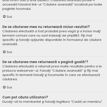
unui forum sau a unui subiect. Căutarea avansată poate fi
accesată folosind link-ul “Căutare avansată” localizat pe toate
paginile forumului.
Sus
De ce căutarea mea nu returnează niciun rezultat?
Căutarea efectuată a fost probabil prea vagă şi a inclus mulţi
termeni comuni care nu sunt indexaţi de phpBB3. Fiţi mai
specific şi folosiţi opţiunile disponibile în formularul de căutare
avansată.
Sus
De ce căutarea mea returnează o pagină goală!?
Căutarea efectuată a returnat prea multe rezultate pentru a le
prelucra webserver-ul. Folosiţi “Căutare avansată” şi fiţi mai
specific în termenii folosiţi şi forumurile în care se efectuează
căutarea.
Sus
Cum pot căuta utilizatori?
Duceţi-vă la memberlist şi folosiţi legătura “Caută un membru”.