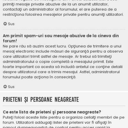
primiţi mesaje private abuzive de la un anumit utilizator,
contactaţi un administrator al forumului; el are puterea de a
restricţiona folosirea mesajelor private pentru anumiţi utilizatori.
Sus
Am primit spam-uri sau mesaje abuzive de la cineva din
forum!
Ne pare rău să auzim acest lucru. Opţiunea de trimitere a unui
mesaj electronic include măsuri de siguranţă pentru a observa
care utilizatori trimit astfel de mesaje. Ar trebui să trimiteţi
administratorului o copie completă a mesajului primit. Este
foarte important ca acesta să includă antetul ce conţine detalii
despre utilizatorul care a trimis mesajul. Astfel, administratorul
forumului poate acţiona în consecinţă.
Sus
Prieteni şi persoane neagreate
Ce este lista de prieteni şi persoane neagreate?
Puteţi folosi aceste liste pentru a organiza ceilalţi membri de pe
forum. Utilizatorii adăugaţi listei de prieteni vor fi afişaţi în
panoul dumneavoastră de control pentru acces rapid la