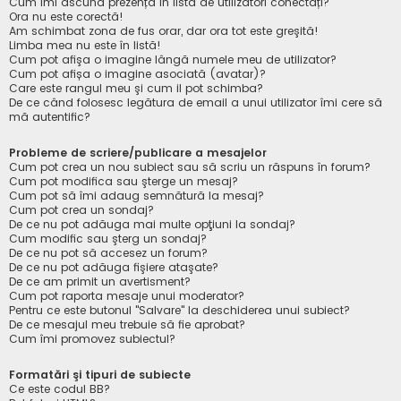
Cum îmi ascund prezența în lista de utilizatori conectați?
Ora nu este corectă!
Am schimbat zona de fus orar, dar ora tot este greşită!
Limba mea nu este în listă!
Cum pot afişa o imagine lângă numele meu de utilizator?
Cum pot afișa o imagine asociată (avatar)?
Care este rangul meu şi cum il pot schimba?
De ce când folosesc legătura de email a unui utilizator îmi cere să
mă autentific?
Probleme de scriere/publicare a mesajelor
Cum pot crea un nou subiect sau să scriu un răspuns în forum?
Cum pot modifica sau şterge un mesaj?
Cum pot să îmi adaug semnătură la mesaj?
Cum pot crea un sondaj?
De ce nu pot adăuga mai multe opţiuni la sondaj?
Cum modific sau şterg un sondaj?
De ce nu pot să accesez un forum?
De ce nu pot adăuga fişiere ataşate?
De ce am primit un avertisment?
Cum pot raporta mesaje unui moderator?
Pentru ce este butonul "Salvare" la deschiderea unui subiect?
De ce mesajul meu trebuie să fie aprobat?
Cum îmi promovez subiectul?
Formatări şi tipuri de subiecte
Ce este codul BB?