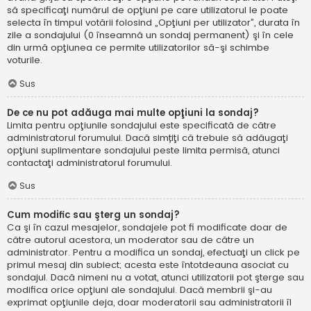
să specificaţi numărul de opţiuni pe care utilizatorul le poate
selecta în timpul votării folosind „Opţiuni per utilizator”, durata în
zile a sondajului (0 înseamnă un sondaj permanent) şi în cele
din urmă opţiunea ce permite utilizatorilor să-şi schimbe
voturile.
Sus
De ce nu pot adăuga mai multe opţiuni la sondaj?
Limita pentru opţiunile sondajului este specificată de către
administratorul forumului. Dacă simțiţi că trebuie să adăugaţi
opţiuni suplimentare sondajului peste limita permisă, atunci
contactaţi administratorul forumului.
Sus
Cum modific sau şterg un sondaj?
Ca şi în cazul mesajelor, sondajele pot fi modificate doar de
către autorul acestora, un moderator sau de către un
administrator. Pentru a modifica un sondaj, efectuaţi un click pe
primul mesaj din subiect; acesta este întotdeauna asociat cu
sondajul. Dacă nimeni nu a votat, atunci utilizatorii pot şterge sau
modifica orice opţiuni ale sondajului. Dacă membrii şi-au
exprimat opţiunile deja, doar moderatorii sau administratorii îl