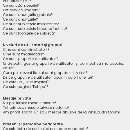
Pot folosi HTML?
Ce sunt Zâmbetele?
Pot publica imagini?
Ce sunt anunţurile globale?
Ce sunt anunţurile?
Ce sunt subiectele importante?
Ce sunt subiectele blocate/închise?
Ce sunt iconiţele de subiect?
Niveluri de utilizatori şi grupuri
Cine sunt administratorii?
Cine sunt moderatorii?
Ce sunt grupurile de utilizatori?
Unde pot fi găsite grupurile de utilizatori şi cum pot să mă asociez
unuia?
Cum pot deveni liderul unui grup de utilizatori?
De ce grupurile de utilizatori apar în culori diferite?
Ce este un „Grup implicit”?
Ce este pagina "Echipa"?
Mesaje private
Nu pot trimite mesaje private!
Tot primesc mesaje private nedorite!
Am primit spam-uri sau mesaje abuzive de la cineva din forum!
Prieteni şi persoane neagreate
Ce este lista de prieteni şi persoane neagreate?