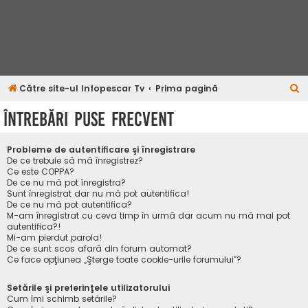
C
Către site-ul Infopescar Tv
Prima pagină
ă
Întrebări puse frecvent
u
t
Probleme de autentificare şi înregistrare
a
De ce trebuie să mă înregistrez?
Ce este COPPA?
r
De ce nu mă pot înregistra?
Sunt înregistrat dar nu mă pot autentifica!
e
De ce nu mă pot autentifica?
M-am înregistrat cu ceva timp în urmă dar acum nu mă mai pot
autentifica?!
Mi-am pierdut parola!
De ce sunt scos afară din forum automat?
Ce face opţiunea „Şterge toate cookie-urile forumului”?
Setările şi preferinţele utilizatorului
Cum îmi schimb setările?