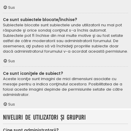
Sus
Ce sunt subiectele blocate/închise?
Subiectele blocate sunt subiectele unde utilizatorii nu mai pot
răspunde şi orice sondaj conţinut s-a închis automat.
Subiectele pot fi închise din mai multe motive şi au fost setate
astfel de către moderatorii sau administratorii forumului. De
asemenea, aţi putea să vă închideţi propriile subiecte doar
dacă administratorul forumului v-a acordat această permisiune.
Sus
Ce sunt iconiţele de subiect?
Aceste iconiţe sunt imagini de mici dimensiuni asociate cu
mesaje pentru a indica conţinutul acestora. Posibilitatea de a
folosi aceste imagini depinde de permisiunile setate de către
administrator.
Sus
Niveluri de utilizatori şi grupuri
Cine sunt administratorii?