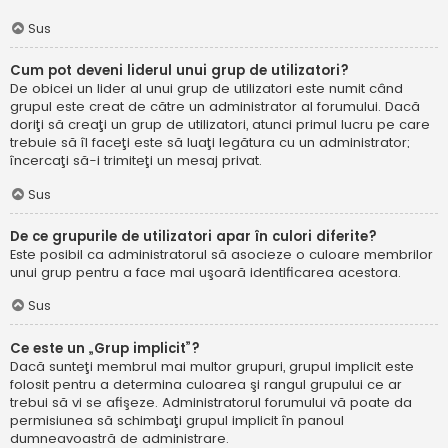
Sus
Cum pot deveni liderul unui grup de utilizatori?
De obicei un lider al unui grup de utilizatori este numit când
grupul este creat de către un administrator al forumului. Dacă
doriţi să creaţi un grup de utilizatori, atunci primul lucru pe care
trebuie să îl faceţi este să luaţi legătura cu un administrator;
încercaţi să-i trimiteţi un mesaj privat.
Sus
De ce grupurile de utilizatori apar în culori diferite?
Este posibil ca administratorul să asocieze o culoare membrilor
unui grup pentru a face mai uşoară identificarea acestora.
Sus
Ce este un „Grup implicit”?
Dacă sunteţi membrul mai multor grupuri, grupul implicit este
folosit pentru a determina culoarea şi rangul grupului ce ar
trebui să vi se afişeze. Administratorul forumului vă poate da
permisiunea să schimbaţi grupul implicit în panoul
dumneavoastră de administrare.