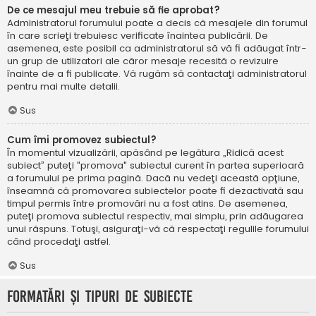
De ce mesajul meu trebuie să fie aprobat?
Administratorul forumului poate a decis că mesajele din forumul
în care scrieţi trebuiesc verificate înaintea publicării. De
asemenea, este posibil ca administratorul să vă fi adăugat într-
un grup de utilizatori ale căror mesaje recesită o revizuire
înainte de a fi publicate. Vă rugăm să contactaţi administratorul
pentru mai multe detalii.
Sus
Cum îmi promovez subiectul?
În momentul vizualizării, apăsând pe legătura „Ridică acest
subiect” puteţi "promova" subiectul curent în partea superioară
a forumului pe prima pagină. Dacă nu vedeţi această opţiune,
înseamnă că promovarea subiectelor poate fi dezactivată sau
timpul permis între promovări nu a fost atins. De asemenea,
puteţi promova subiectul respectiv, mai simplu, prin adăugarea
unui răspuns. Totuşi, asiguraţi-vă că respectaţi regulile forumului
când procedaţi astfel.
Sus
Formatări şi tipuri de subiecte