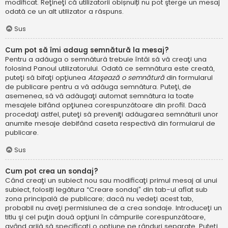
modificat. Reţineţi că utilizatorii obișnuiți nu pot şterge un mesaj
odată ce un alt utilizator a răspuns.
Sus
Cum pot să îmi adaug semnătură la mesaj?
Pentru a adăuga o semnătură trebuie întâi să vă creaţi una
folosind Panoul utilizatorului. Odată ce semnătura este creată,
puteţi să bifaţi opţiunea
Ataşează o semnătură
din formularul
de publicare pentru a vă adăuga semnătura. Puteţi, de
asemenea, să vă adăugaţi automat semnătura la toate
mesajele bifând opţiunea corespunzătoare din profil. Dacă
procedaţi astfel, puteţi să preveniţi adăugarea semnăturii unor
anumite mesaje debifând caseta respectivă din formularul de
publicare.
Sus
Cum pot crea un sondaj?
Când creaţi un subiect nou sau modificaţi primul mesaj al unui
subiect, folosiți legătura “Creare sondaj” din tab-ul aflat sub
zona principală de publicare; dacă nu vedeţi acest tab,
probabil nu aveţi permisiunea de a crea sondaje. Introduceţi un
titlu şi cel puţin două opţiuni în câmpurile corespunzătoare,
având grijă să specificaţi o opţiune pe rânduri separate. Puteţi