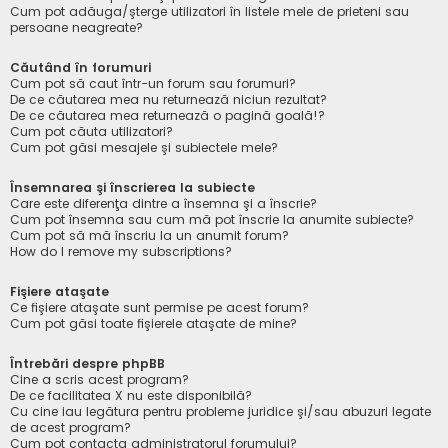
Cum pot adăuga/şterge utilizatori în listele mele de prieteni sau
persoane neagreate?
Căutând în forumuri
Cum pot să caut într-un forum sau forumuri?
De ce căutarea mea nu returnează niciun rezultat?
De ce căutarea mea returnează o pagină goală!?
Cum pot căuta utilizatori?
Cum pot găsi mesajele şi subiectele mele?
Însemnarea şi înscrierea la subiecte
Care este diferenţa dintre a însemna şi a înscrie?
Cum pot însemna sau cum mă pot înscrie la anumite subiecte?
Cum pot să mă înscriu la un anumit forum?
How do I remove my subscriptions?
Fişiere ataşate
Ce fişiere ataşate sunt permise pe acest forum?
Cum pot găsi toate fişierele ataşate de mine?
Întrebări despre phpBB
Cine a scris acest program?
De ce facilitatea X nu este disponibilă?
Cu cine iau legătura pentru probleme juridice şi/sau abuzuri legate
de acest program?
Cum pot contacta administratorul forumului?