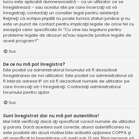
lucru este aplicabil dumneavoastră - ca un utilizator ce se
înregistrează - sau acestui site pe care încercaţi să vă
înregistraţi, contactaţi un consilier legal pentru asistenţă.
Reţineţi că echipa phpBB nu poate furniza sfaturi juridice şi nu
este un punct de contact pentru implicaţii legale de orice fel cu
excepţia celor specificate în "Cu cine iau legatura pentru
probleme legate de abuzuri si/sau aspecte juridice legate de
acest program?".
Sus
De ce nu mă pot înregistra?
Este posibil ca administratorul forumului să fi dezactivat
înregistrarea de noi utilizatori. Este posibil ca administratorul să
fi interzis adresa IP ori să fi dezactivat numele de utilizator pe
care încercaţi să-l înregistraţi. Contactați administratorul
forumului pentru ajutor.
Sus
Sunt înregistrat dar nu mă pot autentifica!
Mai întâi verificaţi dacă aţi specificat corect numele de utilizator
şi parola. Dacă acestea sunt corecte, atunci autentificarea nu
este posibilă din două motive.Este activată opţiunea COPPA şi
aţi specificat la înregistrare că aveţi sub 13 ani, fiind necesar să