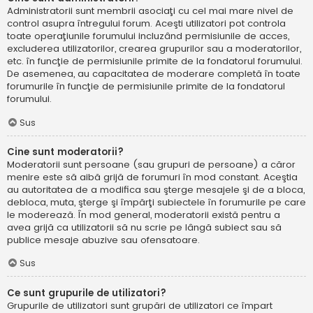
Administratorii sunt membrii asociaţi cu cel mai mare nivel de
control asupra întregului forum. Aceşti utilizatori pot controla
toate operaţiunile forumului incluzând permisiunile de acces,
excluderea utilizatorilor, crearea grupurilor sau a moderatorilor,
etc. în funcţie de permisiunile primite de la fondatorul forumului.
De asemenea, au capacitatea de moderare completă în toate
forumurile în funcţie de permisiunile primite de la fondatorul
forumului.
Sus
Cine sunt moderatorii?
Moderatorii sunt persoane (sau grupuri de persoane) a căror
menire este să aibă grijă de forumuri în mod constant. Aceştia
au autoritatea de a modifica sau şterge mesajele şi de a bloca,
debloca, muta, şterge şi împărţi subiectele în forumurile pe care
le moderează. În mod general, moderatorii există pentru a
avea grijă ca utilizatorii să nu scrie pe lângă subiect sau să
publice mesaje abuzive sau ofensatoare.
Sus
Ce sunt grupurile de utilizatori?
Grupurile de utilizatori sunt grupări de utilizatori ce împart