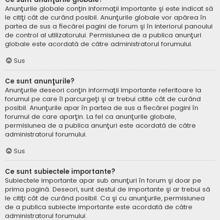
Anunţurile globale conţin informaţii importante şi este indicat să
le citiţi cât de curând posibil. Anunţurile globale vor apărea în
partea de sus a fiecărei pagini de forum şi în interiorul panoului
de control al utilizatorului. Permisiunea de a publica anunţuri
globale este acordată de către administratorul forumului.
Sus
Ce sunt anunţurile?
Anunţurile deseori conţin informaţii importante referitoare la
forumul pe care îl parcurgeţi şi ar trebui citite cât de curând
posibil. Anunţurile apar în partea de sus a fiecărei pagini în
forumul de care aparţin. La fel ca anunţurile globale,
permisiunea de a publica anunţuri este acordată de către
administratorul forumului.
Sus
Ce sunt subiectele importante?
Subiectele importante apar sub anunţuri în forum şi doar pe
prima pagină. Deseori, sunt destul de importante şi ar trebui să
le citiţi cât de curând posibil. Ca şi cu anunţurile, permisiunea
de a publica subiecte importante este acordată de către
administratorul forumului.