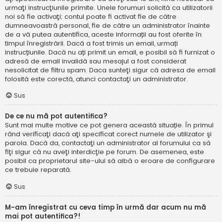
urmaţi instrucţiunile primite. Unele forumuri solicită ca utilizatorii
noi să fie activaţi; contul poate fi activat fie de către
dumneavoastră personal, fie de către un administrator înainte
de a vă putea autentifica, aceste informații au fost oferite în
timpul înregistrării. Dacă a fost trimis un email, urmați
instrucțiunile. Dacă nu ați primit un email, e posibil să fi furnizat o
adresă de email invalidă sau mesajul a fost considerat
nesolicitat de filtru spam. Daca sunteţi sigur că adresa de email
folosită este corectă, atunci contactaţi un administrator.
Sus
De ce nu mă pot autentifica?
Sunt mai multe motive ce pot genera această situație. În primul
rând verificaţi dacă aţi specificat corect numele de utilizator şi
parola. Dacă da, contactaţi un administrator al forumului ca să
fiţi sigur că nu aveţi interdicţie pe forum. De asemenea, este
posibil ca proprietarul site-ului să aibă o eroare de configurare
ce trebuie reparată.
Sus
M-am înregistrat cu ceva timp în urmă dar acum nu mă
mai pot autentifica?!