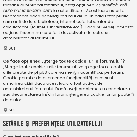
rămâne autentificat tot timpul, bifaţi opţiunea
Autentifică-mă
automat la fiecare vizită
la autentificare. Acest lucru nu este
recomandat dacă accesaţi forumul de la un calculator public,
cum ar fi de la o bibliotecă, internet cafe, laborator de
calculatoare (la liceu/universitate etc.). Dacă nu vedeţi această
opţiune, înseamnă că a fost dezactivată de către un
adminstrator al forumului.
Sus
Ce face opţiunea „Şterge toate cookie-urile forumului”?
„Şterge toate cookie-urile forumului” va şterge toate cookie-
urile create de phpBB care vă menţin autentificat pe forum.
Cookie permite de asemenea funcţionalităţi cum sunt
urmărirea citirii dacă acest lucru a fost activat de
administratorul forumului. Dacă aveţi probleme cu conectarea
sau deconectarea în/din forum, ştergerea cookie-urilor poate fi
de ajutor.
Sus
Setările şi preferinţele utilizatorului