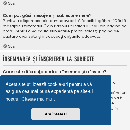
Sus
Cum pot găsi mesajele şi subiectele mele?
Pentru a afişa mesajele dumneavoastră folosiţi legătura “Căută
mesajele utilizatorului” din Panoul utilizatorului sau din pagina de
profil. Pentru a vă căuta subiectele proprii, folosiţi pagina de
căutare avansată şi introduceţi opţiunile adecvate.
Sus
Însemnarea şi înscrierea la subiecte
Care este diferenţa dintre a însemna şi a înscrie?
În phpBB 3.0 însemnarea era foarte asemănătoare cu
însemnarea în browser-ul web. Nu eraţi notificat când era
Acest site utilizează cookie-uri pentru a vă
publicat un răspuns. În phpBB 3.1, însemnarea este
asigura cea mai bună experiență pe site-ul
asemănătoarea înscrierii la un subiect. Puteți fi notificat când un
subiect este actualizat. Înscriindu-vă, veţi fi notificat când va fi
nostru.
Citește mai mult
publicat un răspuns în subiectul sau în forum. Opțiunile de
notificare pentru însemnare și înscriere pot fi configurate în
Panoul utilizatorului, sub “Preferințe forum”.
Am înțeles!
Sus