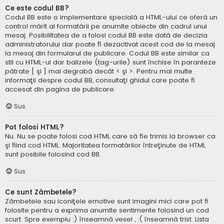
Ce este codul BB?
Codul BB este o implementare specială a HTML-ului ce oferă un
control mărit al formatării pe anumite obiecte din cadrul unui
mesaj. Posibilitatea de a folosi codul BB este dată de decizia
administratorului dar poate fi dezactivat acest cod de la mesaj
la mesaj din formularul de publicare. Codul BB este similar ca
stil cu HTML-ul dar balizele (tag-urile) sunt închise în paranteze
pătrate [ şi ] mai degrabă decât < şi >. Pentru mai multe
informaţii despre codul BB, consultaţi ghidul care poate fi
accesat din pagina de publicare.
Sus
Pot folosi HTML?
Nu. Nu se poate folosi cod HTML care să fie trimis la browser ca
şi fiind cod HTML. Majoritatea formatărilor întreţinute de HTML
sunt posibile folosind cod BB.
Sus
Ce sunt Zâmbetele?
Zâmbetele sau iconiţele emotive sunt imagini mici care pot fi
folosite pentru a exprima anumite sentimente folosind un cod
scurt. Spre exemplu :) înseamnă vesel , :( înseamnă trist. Lista