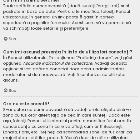
Cum îmi schimb setările?
Toate setările dumneavoastră (dacă sunteţi înregistrat) sunt
păstrate în baza de date. Pentru a le modifica, folosiţi Panoul
utilizatorului; în general un link poate fi găsit în partea
superioară a paginilor forumului. Acest lucru vă va permite să
vă schimbaţi toate setările şi preferinţele.
Sus
Cum îmi ascund prezența în lista de utilizatori conectați?
În Panoul utilizatorului, în secțiunea “Preferinţe forum”, veți găsi
opțiunea
Ascunde indicatorul de conectare
. Activați această
opțiune și veți apărea conectat doar pentru administratori,
moderatori și dumneavoastră. Veți fi contorizat ca utilizator
ascuns.
Sus
Ora nu este corectă!
S-ar putea ca dumneavoastră să vedeţi orele afişate dintr-o
zonă cu fus orar diferit faţă de cea în care sunteţi. Dacă este
aşa, folosiţi Panoul utilizatorului pentru a modifica fusul orar în
concordanţă cu zona în care vă aflaţi, cum ar fi Bucureşti,
Londra, Paris, etc. Reţineţi că schimbarea zonei de fus orar, ca
majoritatea setărilor, poate fi făcută doar de către utilizatorii