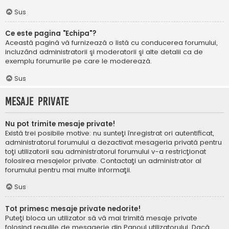
Sus
Ce este pagina "Echipa"?
Această pagină vă furnizează o listă cu conducerea forumului,
incluzând administratorii şi moderatorii şi alte detalii ca de
exemplu forumurile pe care le moderează.
Sus
Mesaje private
Nu pot trimite mesaje private!
Există trei posibile motive: nu sunteţi înregistrat ori autentificat,
administratorul forumului a dezactivat mesageria privată pentru
toţi utilizatorii sau administratorul forumului v-a restricţionat
folosirea mesajelor private. Contactaţi un administrator al
forumului pentru mai multe informaţii.
Sus
Tot primesc mesaje private nedorite!
Puteţi bloca un utilizator să vă mai trimită mesaje private
folosind regulile de mesagerie din Panoul utilizatorului. Dacă