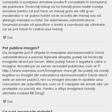
completă a iconiţelor emotive poate fi consultată în formularul
de publicare. Încercaţi totuşi să nu folosiţi prea multe iconiţe
emotive pentru că pot face un mesaj greu de citit şi un
moderator s-ar putea hotărî să le scoată din mesaj sau să
şteargă mesajul cu totul. De asemenea, administratorul
forumului poate să specifice o limită a numărului de zâmbete
ce se pot folosi în cadrul unui mesaj.
Sus
Pot publica imagini?
Da, imaginile pot fi afişate în mesajele dumneavoastră. Dacă
administratorul a permis fişierele ataşate, puteţi să încărcaţi
imaginile direct pe forum. Altfel, puteţi folosi o legatură către o
imagine stocată pe un server accesibil publicului, cum ar fi
http://www.exemplu.com/imaginea-mea.gif. Nu puteţi să creaţi
legături cu imagini din calculatorul dumneavoastră (doar dacă
este un server public), nici cu imagini stocate în spatele unui
mecanism de autentificare, cum ar fi căsuţele de email, site-uri
protejate cu parolă, etc. Pentru a afişa imaginea, folosiţi
eticheta codului BB [img].
Sus
Ce sunt anunţurile globale?