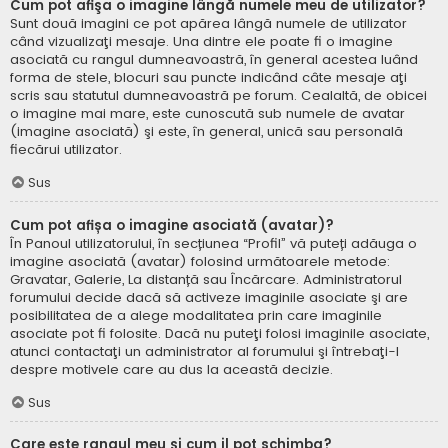
Cum pot afişa o imagine lângă numele meu de utilizator?
Sunt două imagini ce pot apărea lângă numele de utilizator
când vizualizaţi mesaje. Una dintre ele poate fi o imagine
asociată cu rangul dumneavoastră, în general acestea luând
forma de stele, blocuri sau puncte indicând câte mesaje aţi
scris sau statutul dumneavoastră pe forum. Cealaltă, de obicei
o imagine mai mare, este cunoscută sub numele de avatar
(imagine asociată) şi este, în general, unică sau personală
fiecărui utilizator.
Sus
Cum pot afișa o imagine asociată (avatar)?
În Panoul utilizatorului, în secțiunea “Profil” vă puteți adăuga o
imagine asociată (avatar) folosind următoarele metode:
Gravatar, Galerie, La distanță sau Încărcare. Administratorul
forumului decide dacă să activeze imaginile asociate şi are
posibilitatea de a alege modalitatea prin care imaginile
asociate pot fi folosite. Dacă nu puteţi folosi imaginile asociate,
atunci contactaţi un administrator al forumului şi întrebaţi-l
despre motivele care au dus la această decizie.
Sus
Care este rangul meu şi cum il pot schimba?