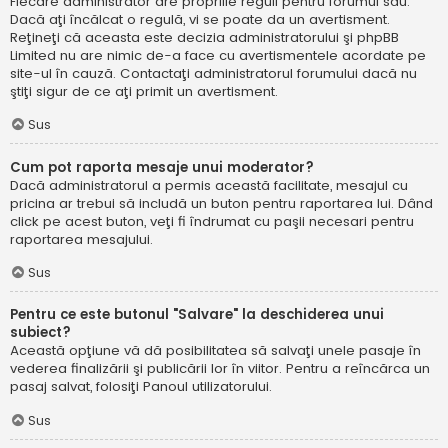
Fiecare administrator are propriile reguli pentru forumul său.
Dacă aţi încălcat o regulă, vi se poate da un avertisment.
Reţineţi că aceasta este decizia administratorului şi phpBB
Limited nu are nimic de-a face cu avertismentele acordate pe
site-ul în cauză. Contactaţi administratorul forumului dacă nu
ştiţi sigur de ce aţi primit un avertisment.
Sus
Cum pot raporta mesaje unui moderator?
Dacă administratorul a permis această facilitate, mesajul cu
pricina ar trebui să includă un buton pentru raportarea lui. Dând
click pe acest buton, veţi fi îndrumat cu paşii necesari pentru
raportarea mesajului.
Sus
Pentru ce este butonul "Salvare" la deschiderea unui
subiect?
Această opţiune vă dă posibilitatea să salvaţi unele pasaje în
vederea finalizării şi publicării lor în viitor. Pentru a reîncărca un
pasaj salvat, folosiţi Panoul utilizatorului.
Sus