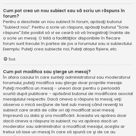
Cum pot crea un nou subiect sau să scriu un răspuns în
forum?
Pentru a deschide un nou subiect în forum, apăsaţi butonul
"Subiect nou". Pentru a scrie un răspuns, apăsați butonul "Scrie
răspuns".Este posibil să vi se ceară să vă înregistraţi înainte de
a scrie un mesaj. O listă a facilităţilor disponibile în fiecare
forum sunt trecute în partea de jos a forumului sau a subiectului.
Exemplu: Puteţi crea subiecte noi, Puteți atașa fișiere, etc.
Sus
Cum pot modifica sau şterge un mesaj?
În afara cazului în care sunteţi administratorul sau moderatorul
forumului, puteţi modifica sau şterge doar propriile mesaje.
Puteţi modifica un mesaj - uneori doar pentru o perioadă
scurtă după publicare - apăsând butonul de modificare asociat
mesajulului respectiv. Dacă cineva a răspuns la mesaj, veţi
observa o mică secţiune de text sub mesaj când reveniţi la
subiect care arată de câte ori aţi modificat acel mesaj
împreună cu data şi ora modificării. Aceasta va apărea doar
dacă cineva a răspuns la subiect; nu va apărea dacă un
moderator sau administrator a modificat mesajul, aceştia ar
trebui să lase un mesaj în care să spună ce şi de ce au