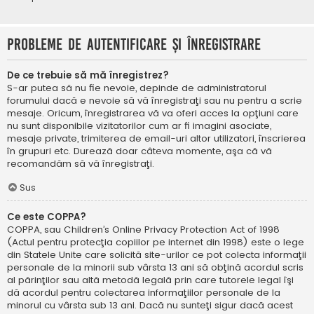
Probleme de autentificare şi înregistrare
De ce trebuie să mă înregistrez?
S-ar putea să nu fie nevoie, depinde de administratorul
forumului dacă e nevoie să vă înregistraţi sau nu pentru a scrie
mesaje. Oricum, înregistrarea vă va oferi acces la opţiuni care
nu sunt disponibile vizitatorilor cum ar fi imagini asociate,
mesaje private, trimiterea de email-uri altor utilizatori, înscrierea
în grupuri etc. Durează doar câteva momente, aşa că vă
recomandăm să vă înregistraţi.
Sus
Ce este COPPA?
COPPA, sau Children’s Online Privacy Protection Act of 1998
(Actul pentru protecţia copiilor pe internet din 1998) este o lege
din Statele Unite care solicită site-urilor ce pot colecta informaţii
personale de la minorii sub vârsta 13 ani să obţină acordul scris
al părinţilor sau altă metodă legală prin care tutorele legal îşi
dă acordul pentru colectarea informaţiilor personale de la
minorul cu vârsta sub 13 ani. Dacă nu sunteţi sigur dacă acest