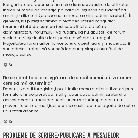
Rangurile, care apar sub numele dumneavoastră de utilizator,
indică numărul de mesaje pe care le-aţi scris sau identifică
anumiţi utilizatori (de exemplu moderatorii şi administratorii). În
general, nu puteţi schimba direct denumirea rangurilor
forumului faţă de cum au fost specificate de către
administratorul forumului. Vă rugăm, să nu abuzaţi de forum
scriind mesaje inutile doar pentru a vă creşte rangul.
Majoritatea forumurilor nu vor tolera acest lucru şi moderatorii
sau administratorii vă vor scădea pur şi simplu numărul de
mesaje scrise.
Sus
De ce când folosesc legătura de email a unui utilizator îmi
cere să mă autentific?
Doar utilizatorii înregistraţi pot trimite mesaje altor utilizatori prin
formularul încorporat de mail şi doar dacă administratorul a
activat această facilitate. Acest lucru se întâmplă pentru a
preveni folosirea maliţioasă a sistemului de mesagerie de către
utilizatorii anonimi.
Sus
Probleme de scriere/publicare a mesajelor