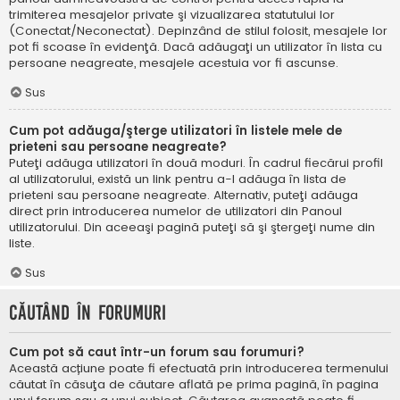
trimiterea mesajelor private şi vizualizarea statutului lor
(Conectat/Neconectat). Depinzând de stilul folosit, mesajele lor
pot fi scoase în evidenţă. Dacă adăugaţi un utilizator în lista cu
persoane neagreate, mesajele acestuia vor fi ascunse.
Sus
Cum pot adăuga/şterge utilizatori în listele mele de
prieteni sau persoane neagreate?
Puteţi adăuga utilizatori în două moduri. În cadrul fiecărui profil
al utilizatorului, există un link pentru a-l adăuga în lista de
prieteni sau persoane neagreate. Alternativ, puteţi adăuga
direct prin introducerea numelor de utilizatori din Panoul
utilizatorului. Din aceeaşi pagină puteţi să şi ştergeţi nume din
liste.
Sus
Căutând în forumuri
Cum pot să caut într-un forum sau forumuri?
Această acțiune poate fi efectuată prin introducerea termenului
căutat în căsuţa de căutare aflată pe prima pagină, în pagina