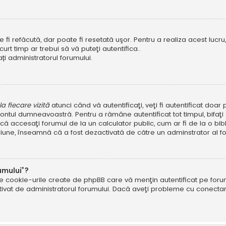
i refăcută, dar poate fi resetată uşor. Pentru a realiza acest lucru, 
scurt timp ar trebui să vă puteţi autentifica..
ți administratorul forumului.
 fiecare vizită
atunci când vă autentificaţi, veţi fi autentificat doa
ntul dumneavoastră. Pentru a rămâne autentificat tot timpul, bifaţ
ă accesaţi forumul de la un calculator public, cum ar fi de la o bibl
ţiune, înseamnă că a fost dezactivată de către un adminstrator al fo
umului”?
ate cookie-urile create de phpBB care vă menţin autentificat pe fo
 activat de administratorul forumului. Dacă aveţi probleme cu conec