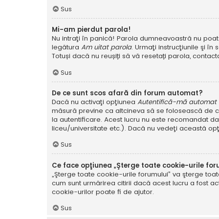
Sus
Mi-am pierdut parola!
Nu intraţi în panică! Parola dumneavoastră nu poate f
legătura
Am uitat parola
. Urmaţi instrucţiunile şi în 
Totuși dacă nu reușiți să vă resetați parola, contacta
Sus
De ce sunt scos afară din forum automat?
Dacă nu activaţi opţiunea
Autentifică-mă automat la
măsură previne ca altcineva să se folosească de co
la autentificare. Acest lucru nu este recomandat dac
liceu/universitate etc.). Dacă nu vedeţi această op
Sus
Ce face opţiunea „Şterge toate cookie-urile for
„Şterge toate cookie-urile forumului” va şterge to
cum sunt urmărirea citirii dacă acest lucru a fost
cookie-urilor poate fi de ajutor.
Sus