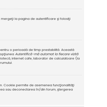
mergeţi la pagina de autentificare şi folosiţi
r pentru o perioadă de timp prestabilită. Această
i opţiunea
Autentifică-mă automat la fiecare vizită
iotecă, internet cafe, laborator de calculatoare (la
rumului.
rum. Cookie permite de asemenea funcţionalităţi
tarea sau deconectarea în/din forum, ştergerea