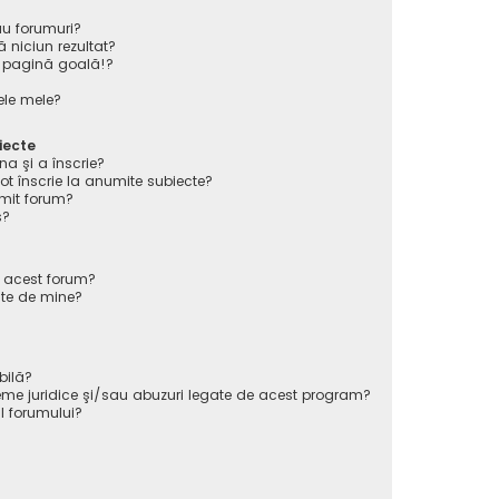
au forumuri?
 niciun rezultat?
 pagină goală!?
ele mele?
iecte
na şi a înscrie?
înscrie la anumite subiecte?
mit forum?
s?
e acest forum?
ate de mine?
bilă?
eme juridice şi/sau abuzuri legate de acest program?
l forumului?