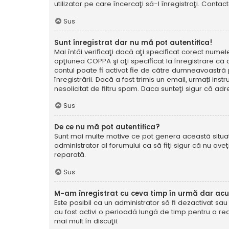
utilizator pe care încercaţi să-l înregistraţi. Contac
Sus
Sunt înregistrat dar nu mă pot autentifica!
Mai întâi verificaţi dacă aţi specificat corect numel
opţiunea COPPA şi aţi specificat la înregistrare că ave
contul poate fi activat fie de către dumneavoastră pe
înregistrării. Dacă a fost trimis un email, urmați ins
nesolicitat de filtru spam. Daca sunteţi sigur că adr
Sus
De ce nu mă pot autentifica?
Sunt mai multe motive ce pot genera această situație
administrator al forumului ca să fiţi sigur că nu av
reparată.
Sus
M-am înregistrat cu ceva timp în urmă dar ac
Este posibil ca un administrator să fi dezactivat sa
au fost activi o perioadă lungă de timp pentru a re
mai mult în discuţii.