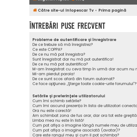
Către site-ul Infopescar Tv
Prima pagină
Întrebări puse frecvent
Probleme de autentificare şi înregistrare
De ce trebuie să mă înregistrez?
Ce este COPPA?
De ce nu mă pot înregistra?
Sunt înregistrat dar nu mă pot autentifica!
De ce nu mă pot autentifica?
M-am înregistrat cu ceva timp în urmă dar acum nu m
Mi-am pierdut parola!
De ce sunt scos afară din forum automat?
Ce face opţiunea „Şterge toate cookie-urile forumului”?
Setările şi preferinţele utilizatorului
Cum îmi schimb setările?
Cum îmi ascund prezența în lista de utilizatori conecta
Ora nu este corectă!
Am schimbat zona de fus orar, dar ora tot este greşită
Limba mea nu este în listă!
Cum pot afişa o imagine lângă numele meu de utiliza
Cum pot afișa o imagine asociată (avatar)?
Care este rangul meu şi cum il pot schimba?