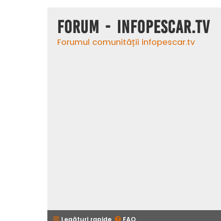
Forum - InfoPescar.Tv
Forumul comunității infopescar.tv
Legături rapide
FAQ