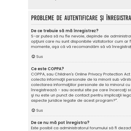
Probleme de autentificare şi înregistr
De ce trebuie să mă înregistrez?
S-ar putea să nu fie nevoie, depinde de administrat
opţiuni care nu sunt disponibile vizitatorilor cum ar 
momente, aşa că vă recomandăm să vă înregistraţ
Sus
Ce este COPPA?
COPPA, sau Children’s Online Privacy Protection Act o
colecta informaţii personale de la minorii sub vârsta
colectarea informaţiilor personale de la minorul cu 
înregistrează - sau acestui site pe care încercaţi să
şi nu este un punct de contact pentru implicaţii leg
aspecte juridice legate de acest program?".
Sus
De ce nu mă pot înregistra?
Este posibil ca administratorul forumului să fi dezact