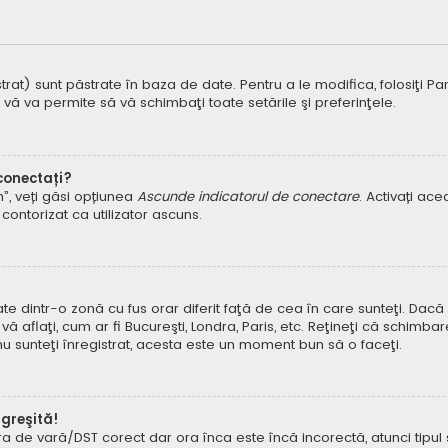
t) sunt păstrate în baza de date. Pentru a le modifica, folosiţi Panoul
 vă va permite să vă schimbaţi toate setările şi preferinţele.
 conectați?
um”, veți găsi opțiunea
Ascunde indicatorul de conectare
. Activați ac
contorizat ca utilizator ascuns.
dintr-o zonă cu fus orar diferit faţă de cea în care sunteţi. Dacă est
 aflaţi, cum ar fi Bucureşti, Londra, Paris, etc. Reţineţi că schimbar
ă nu sunteţi înregistrat, acesta este un moment bun să o faceţi.
 greşită!
ora de vară/DST corect dar ora înca este încă incorectă, atunci tipu