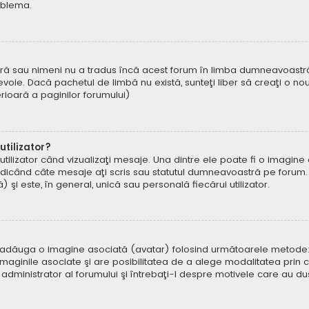
oblema.
ră sau nimeni nu a tradus încă acest forum în limba dumneavoastră. 
oie. Dacă pachetul de limbă nu există, sunteţi liber să creaţi o nou
ferioară a paginilor forumului)
tilizator?
ilizator când vizualizaţi mesaje. Una dintre ele poate fi o imagin
ndicând câte mesaje aţi scris sau statutul dumneavoastră pe forum.
i este, în general, unică sau personală fiecărui utilizator.
uteți adăuga o imagine asociată (avatar) folosind următoarele metode:
aginile asociate şi are posibilitatea de a alege modalitatea prin ca
n administrator al forumului şi întrebaţi-l despre motivele care au d