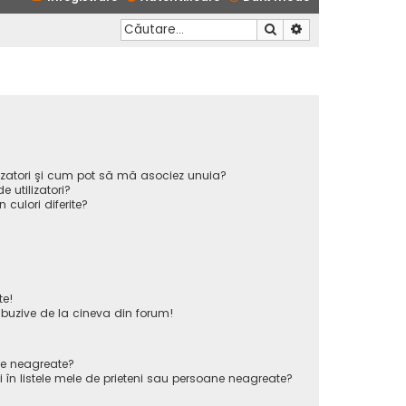
Căutare
Căutare avansată
ilizatori şi cum pot să mă asociez unuia?
 utilizatori?
n culori diferite?
te!
uzive de la cineva din forum!
ane neagreate?
 în listele mele de prieteni sau persoane neagreate?