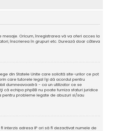
e mesaje. Oricum, înregistrarea vă va oferi acces la
izatori, înscrierea în grupuri etc. Durează doar câteva
ege din Statele Unite care solicită site-urilor ce pot
prin care tutorele legal îşi dă acordul pentru
abil dumneavoastră - ca un utilizator ce se
eţi că echipa phpBB nu poate furniza sfaturi juridice
ura pentru probleme legate de abuzuri si/sau
ă fi interzis adresa IP ori să fi dezactivat numele de