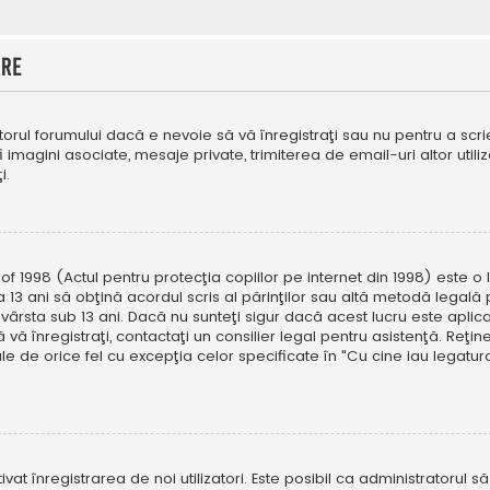
are
orul forumului dacă e nevoie să vă înregistraţi sau nu pentru a scri
fi imagini asociate, mesaje private, trimiterea de email-uri altor util
i.
f 1998 (Actul pentru protecţia copiilor pe internet din 1998) este o l
 13 ani să obţină acordul scris al părinţilor sau altă metodă legală 
vârsta sub 13 ani. Dacă nu sunteţi sigur dacă acest lucru este aplic
 vă înregistraţi, contactaţi un consilier legal pentru asistenţă. Reţin
ale de orice fel cu excepţia celor specificate în "Cu cine iau legat
ivat înregistrarea de noi utilizatori. Este posibil ca administratorul s