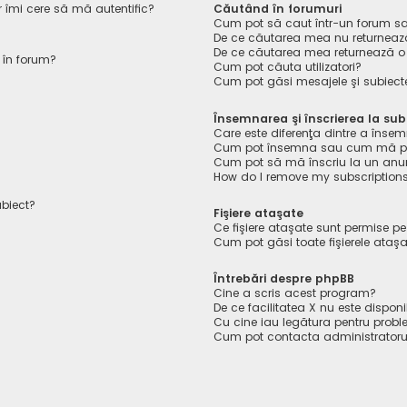
r îmi cere să mă autentific?
Căutând în forumuri
Cum pot să caut într-un forum s
De ce căutarea mea nu returnează
De ce căutarea mea returnează o
 în forum?
Cum pot căuta utilizatori?
Cum pot găsi mesajele şi subiect
Însemnarea şi înscrierea la sub
Care este diferenţa dintre a însem
Cum pot însemna sau cum mă pot 
Cum pot să mă înscriu la un anu
How do I remove my subscription
ubiect?
Fişiere ataşate
Ce fişiere ataşate sunt permise p
Cum pot găsi toate fişierele ataş
Întrebări despre phpBB
Cine a scris acest program?
De ce facilitatea X nu este disponi
Cu cine iau legătura pentru probl
Cum pot contacta administratoru