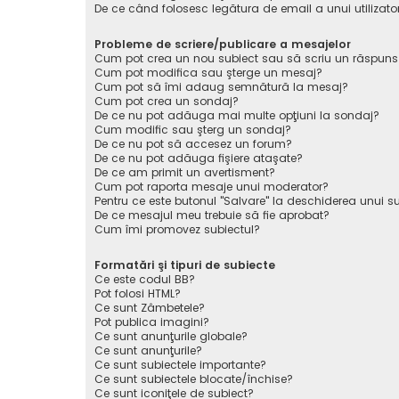
De ce când folosesc legătura de email a unui utilizato
Probleme de scriere/publicare a mesajelor
Cum pot crea un nou subiect sau să scriu un răspuns
Cum pot modifica sau şterge un mesaj?
Cum pot să îmi adaug semnătură la mesaj?
Cum pot crea un sondaj?
De ce nu pot adăuga mai multe opţiuni la sondaj?
Cum modific sau şterg un sondaj?
De ce nu pot să accesez un forum?
De ce nu pot adăuga fişiere ataşate?
De ce am primit un avertisment?
Cum pot raporta mesaje unui moderator?
Pentru ce este butonul "Salvare" la deschiderea unui s
De ce mesajul meu trebuie să fie aprobat?
Cum îmi promovez subiectul?
Formatări şi tipuri de subiecte
Ce este codul BB?
Pot folosi HTML?
Ce sunt Zâmbetele?
Pot publica imagini?
Ce sunt anunţurile globale?
Ce sunt anunţurile?
Ce sunt subiectele importante?
Ce sunt subiectele blocate/închise?
Ce sunt iconiţele de subiect?