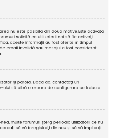
icarea nu este posibilă din două motive.Este activată
muri solicită ca utilizatorii noi să fie activaţi;
ca, aceste informații au fost oferite în timpul
esă de email invalidă sau mesajul a fost considerat
r.
izator şi parola. Dacă da, contactaţi un
ite-ului să aibă o eroare de configurare ce trebuie
ea, multe forumuri şterg periodic utilizatorii ce nu
caţi să vă înregistraţi din nou şi să vă implicaţi