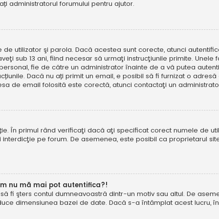
tați administratorul forumului pentru ajutor.
e de utilizator şi parola. Dacă acestea sunt corecte, atunci autentif
ţi sub 13 ani, fiind necesar să urmaţi instrucţiunile primite. Unele foru
rsonal, fie de către un administrator înainte de a vă putea autentifi
trucțiunile. Dacă nu ați primit un email, e posibil să fi furnizat o adr
esa de email folosită este corectă, atunci contactaţi un administrato
. În primul rând verificaţi dacă aţi specificat corect numele de util
eţi interdicţie pe forum. De asemenea, este posibil ca proprietarul s
um nu mă mai pot autentifica?!
u să fi şters contul dumneavoastră dintr-un motiv sau altul. De asemen
duce dimensiunea bazei de date. Dacă s-a întâmplat acest lucru, încer