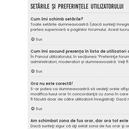
Setările şi preferinţele utilizatorului
Cum îmi schimb setările?
Toate setările dumneavoastră (dacă sunteţi înregistra
partea superioară a paginilor forumului. Acest lucru
Sus
Cum îmi ascund prezența în lista de utilizatori
În Panoul utilizatorului, în secțiunea “Preferinţe for
administratori, moderatori și dumneavoastră. Veți fi 
Sus
Ora nu este corectă!
S-ar putea ca dumneavoastră să vedeţi orele afişate 
modifica fusul orar în concordanţă cu zona în care vă
fi făcută doar de către utilizatorii înregistraţi. Dac
Sus
Am schimbat zona de fus orar, dar ora tot este
Dacă sunteţi sigur că aţi setat zona de fus orar şi 