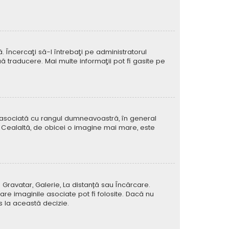
Încercaţi să-l întrebaţi pe administratorul
ă traducere. Mai multe informaţii pot fi gasite pe
e asociată cu rangul dumneavoastră, în general
 Cealaltă, de obicei o imagine mai mare, este
 Gravatar, Galerie, La distanță sau Încărcare.
re imaginile asociate pot fi folosite. Dacă nu
us la această decizie.