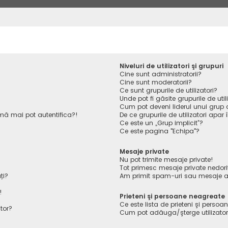
Niveluri de utilizatori şi grupuri
Cine sunt administratorii?
Cine sunt moderatorii?
Ce sunt grupurile de utilizatori?
Unde pot fi găsite grupurile de ut
Cum pot deveni liderul unui grup de
ă mai pot autentifica?!
De ce grupurile de utilizatori apar î
Ce este un „Grup implicit”?
Ce este pagina "Echipa"?
Mesaje private
Nu pot trimite mesaje private!
Tot primesc mesaje private nedori
ți?
Am primit spam-uri sau mesaje ab
!
Prieteni şi persoane neagreate
Ce este lista de prieteni şi perso
tor?
Cum pot adăuga/şterge utilizatori