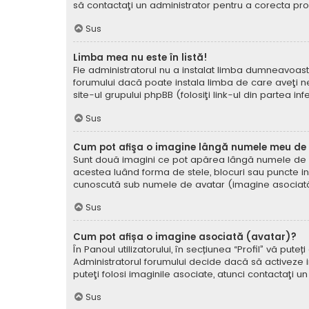
să contactaţi un administrator pentru a corecta pr
Sus
Limba mea nu este în listă!
Fie administratorul nu a instalat limba dumneavoast
forumului dacă poate instala limba de care aveţi nev
site-ul grupului phpBB (folosiţi link-ul din partea in
Sus
Cum pot afişa o imagine lângă numele meu de u
Sunt două imagini ce pot apărea lângă numele de ut
acestea luând forma de stele, blocuri sau puncte i
cunoscută sub numele de avatar (imagine asociată) ş
Sus
Cum pot afișa o imagine asociată (avatar)?
În Panoul utilizatorului, în secțiunea “Profil” vă p
Administratorul forumului decide dacă să activeze im
puteţi folosi imaginile asociate, atunci contactaţi u
Sus