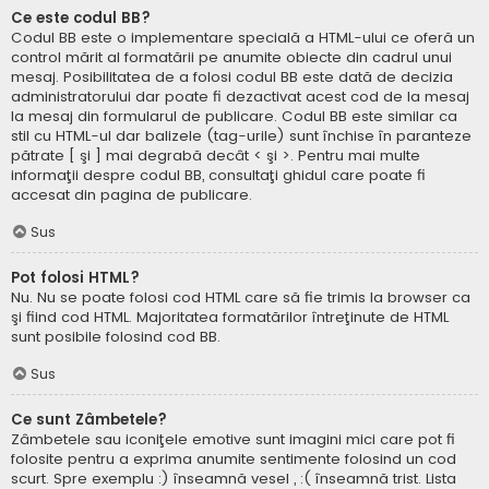
Ce este codul BB?
Codul BB este o implementare specială a HTML-ului ce oferă un
control mărit al formatării pe anumite obiecte din cadrul unui
mesaj. Posibilitatea de a folosi codul BB este dată de decizia
administratorului dar poate fi dezactivat acest cod de la mesaj
la mesaj din formularul de publicare. Codul BB este similar ca
stil cu HTML-ul dar balizele (tag-urile) sunt închise în paranteze
pătrate [ şi ] mai degrabă decât < şi >. Pentru mai multe
informaţii despre codul BB, consultaţi ghidul care poate fi
accesat din pagina de publicare.
Sus
Pot folosi HTML?
Nu. Nu se poate folosi cod HTML care să fie trimis la browser ca
şi fiind cod HTML. Majoritatea formatărilor întreţinute de HTML
sunt posibile folosind cod BB.
Sus
Ce sunt Zâmbetele?
Zâmbetele sau iconiţele emotive sunt imagini mici care pot fi
folosite pentru a exprima anumite sentimente folosind un cod
scurt. Spre exemplu :) înseamnă vesel , :( înseamnă trist. Lista