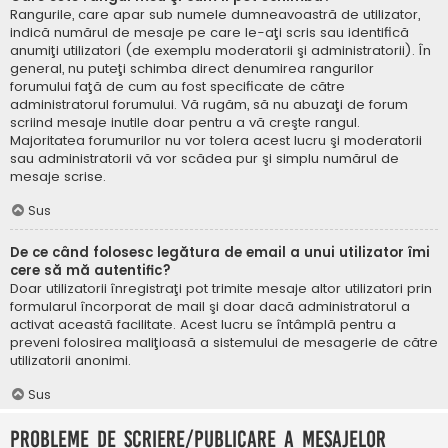
Rangurile, care apar sub numele dumneavoastră de utilizator,
indică numărul de mesaje pe care le-aţi scris sau identifică
anumiţi utilizatori (de exemplu moderatorii şi administratorii). În
general, nu puteţi schimba direct denumirea rangurilor
forumului faţă de cum au fost specificate de către
administratorul forumului. Vă rugăm, să nu abuzaţi de forum
scriind mesaje inutile doar pentru a vă creşte rangul.
Majoritatea forumurilor nu vor tolera acest lucru şi moderatorii
sau administratorii vă vor scădea pur şi simplu numărul de
mesaje scrise.
Sus
De ce când folosesc legătura de email a unui utilizator îmi
cere să mă autentific?
Doar utilizatorii înregistraţi pot trimite mesaje altor utilizatori prin
formularul încorporat de mail şi doar dacă administratorul a
activat această facilitate. Acest lucru se întâmplă pentru a
preveni folosirea maliţioasă a sistemului de mesagerie de către
utilizatorii anonimi.
Sus
Probleme de scriere/publicare a mesajelor