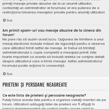
primiţi mesaje private abuzive de la un anumit utilizator,
contactaţi un administrator al forumului; el are puterea de a
restricţiona folosirea mesajelor private pentru anumiţi utilizatori.
Sus
Am primit spam-uri sau mesaje abuzive de la cineva din
forum!
Ne pare rău să auzim acest lucru. Opţiunea de trimitere a unui
mesaj electronic include măsuri de siguranţă pentru a observa
care utilizatori trimit astfel de mesaje. Ar trebui să trimiteţi
administratorului o copie completă a mesajului primit. Este
foarte important ca acesta să includă antetul ce conţine detalii
despre utilizatorul care a trimis mesajul. Astfel, administratorul
forumului poate acţiona în consecinţă.
Sus
Prieteni şi persoane neagreate
Ce este lista de prieteni şi persoane neagreate?
Puteţi folosi aceste liste pentru a organiza ceilalţi membri de pe
forum. Utilizatorii adăugaţi listei de prieteni vor fi afişaţi în
panoul dumneavoastră de control pentru acces rapid la