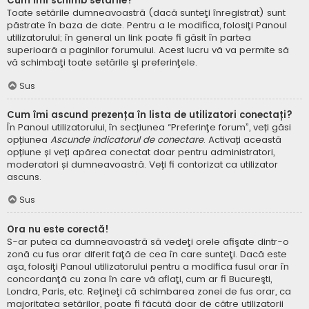
Cum îmi schimb setările?
Toate setările dumneavoastră (dacă sunteţi înregistrat) sunt
păstrate în baza de date. Pentru a le modifica, folosiţi Panoul
utilizatorului; în general un link poate fi găsit în partea
superioară a paginilor forumului. Acest lucru vă va permite să
vă schimbaţi toate setările şi preferinţele.
Sus
Cum îmi ascund prezența în lista de utilizatori conectați?
În Panoul utilizatorului, în secțiunea “Preferinţe forum”, veți găsi
opțiunea
Ascunde indicatorul de conectare
. Activați această
opțiune și veți apărea conectat doar pentru administratori,
moderatori și dumneavoastră. Veți fi contorizat ca utilizator
ascuns.
Sus
Ora nu este corectă!
S-ar putea ca dumneavoastră să vedeţi orele afişate dintr-o
zonă cu fus orar diferit faţă de cea în care sunteţi. Dacă este
aşa, folosiţi Panoul utilizatorului pentru a modifica fusul orar în
concordanţă cu zona în care vă aflaţi, cum ar fi Bucureşti,
Londra, Paris, etc. Reţineţi că schimbarea zonei de fus orar, ca
majoritatea setărilor, poate fi făcută doar de către utilizatorii