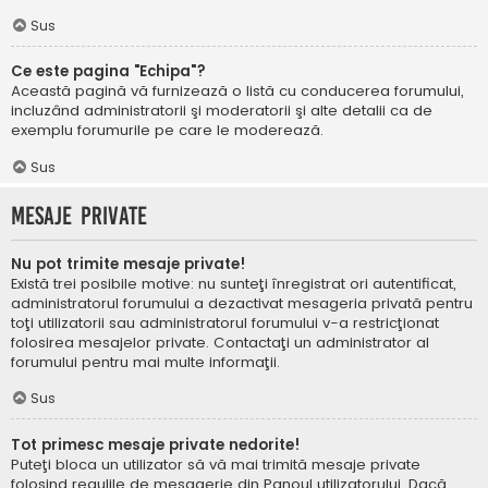
Sus
Ce este pagina "Echipa"?
Această pagină vă furnizează o listă cu conducerea forumului,
incluzând administratorii şi moderatorii şi alte detalii ca de
exemplu forumurile pe care le moderează.
Sus
Mesaje private
Nu pot trimite mesaje private!
Există trei posibile motive: nu sunteţi înregistrat ori autentificat,
administratorul forumului a dezactivat mesageria privată pentru
toţi utilizatorii sau administratorul forumului v-a restricţionat
folosirea mesajelor private. Contactaţi un administrator al
forumului pentru mai multe informaţii.
Sus
Tot primesc mesaje private nedorite!
Puteţi bloca un utilizator să vă mai trimită mesaje private
folosind regulile de mesagerie din Panoul utilizatorului. Dacă