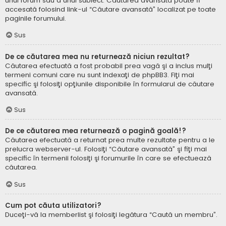
unui forum sau a unui subiect. Căutarea avansată poate fi
accesată folosind link-ul “Căutare avansată” localizat pe toate
paginile forumului.
Sus
De ce căutarea mea nu returnează niciun rezultat?
Căutarea efectuată a fost probabil prea vagă şi a inclus mulţi
termeni comuni care nu sunt indexaţi de phpBB3. Fiţi mai
specific şi folosiţi opţiunile disponibile în formularul de căutare
avansată.
Sus
De ce căutarea mea returnează o pagină goală!?
Căutarea efectuată a returnat prea multe rezultate pentru a le
prelucra webserver-ul. Folosiţi “Căutare avansată” şi fiţi mai
specific în termenii folosiţi şi forumurile în care se efectuează
căutarea.
Sus
Cum pot căuta utilizatori?
Duceţi-vă la memberlist şi folosiţi legătura “Caută un membru”.