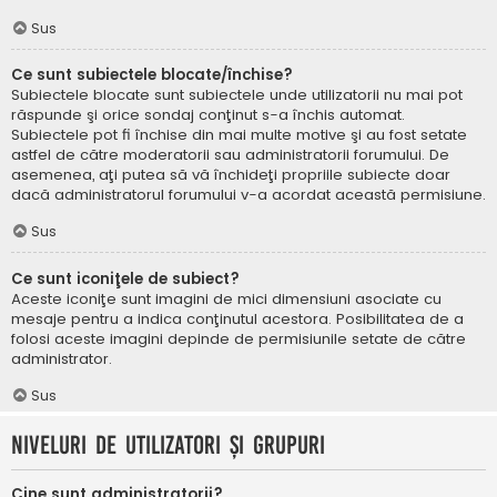
Sus
Ce sunt subiectele blocate/închise?
Subiectele blocate sunt subiectele unde utilizatorii nu mai pot
răspunde şi orice sondaj conţinut s-a închis automat.
Subiectele pot fi închise din mai multe motive şi au fost setate
astfel de către moderatorii sau administratorii forumului. De
asemenea, aţi putea să vă închideţi propriile subiecte doar
dacă administratorul forumului v-a acordat această permisiune.
Sus
Ce sunt iconiţele de subiect?
Aceste iconiţe sunt imagini de mici dimensiuni asociate cu
mesaje pentru a indica conţinutul acestora. Posibilitatea de a
folosi aceste imagini depinde de permisiunile setate de către
administrator.
Sus
Niveluri de utilizatori şi grupuri
Cine sunt administratorii?