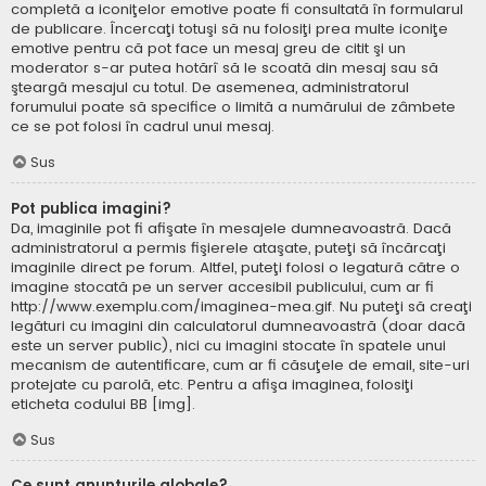
completă a iconiţelor emotive poate fi consultată în formularul
de publicare. Încercaţi totuşi să nu folosiţi prea multe iconiţe
emotive pentru că pot face un mesaj greu de citit şi un
moderator s-ar putea hotărî să le scoată din mesaj sau să
şteargă mesajul cu totul. De asemenea, administratorul
forumului poate să specifice o limită a numărului de zâmbete
ce se pot folosi în cadrul unui mesaj.
Sus
Pot publica imagini?
Da, imaginile pot fi afişate în mesajele dumneavoastră. Dacă
administratorul a permis fişierele ataşate, puteţi să încărcaţi
imaginile direct pe forum. Altfel, puteţi folosi o legatură către o
imagine stocată pe un server accesibil publicului, cum ar fi
http://www.exemplu.com/imaginea-mea.gif. Nu puteţi să creaţi
legături cu imagini din calculatorul dumneavoastră (doar dacă
este un server public), nici cu imagini stocate în spatele unui
mecanism de autentificare, cum ar fi căsuţele de email, site-uri
protejate cu parolă, etc. Pentru a afişa imaginea, folosiţi
eticheta codului BB [img].
Sus
Ce sunt anunţurile globale?