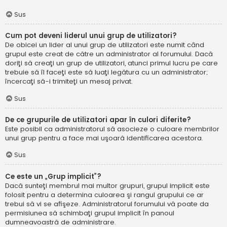
Sus
Cum pot deveni liderul unui grup de utilizatori?
De obicei un lider al unui grup de utilizatori este numit când
grupul este creat de către un administrator al forumului. Dacă
doriţi să creaţi un grup de utilizatori, atunci primul lucru pe care
trebuie să îl faceţi este să luaţi legătura cu un administrator;
încercaţi să-i trimiteţi un mesaj privat.
Sus
De ce grupurile de utilizatori apar în culori diferite?
Este posibil ca administratorul să asocieze o culoare membrilor
unui grup pentru a face mai uşoară identificarea acestora.
Sus
Ce este un „Grup implicit”?
Dacă sunteţi membrul mai multor grupuri, grupul implicit este
folosit pentru a determina culoarea şi rangul grupului ce ar
trebui să vi se afişeze. Administratorul forumului vă poate da
permisiunea să schimbaţi grupul implicit în panoul
dumneavoastră de administrare.