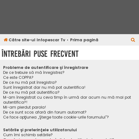
C
Către site-ul Infopescar Tv
Prima pagină
ă
Întrebări puse frecvent
u
t
Probleme de autentificare şi înregistrare
a
De ce trebuie să mă înregistrez?
Ce este COPPA?
r
De ce nu mă pot înregistra?
Sunt înregistrat dar nu mă pot autentifica!
e
De ce nu mă pot autentifica?
M-am înregistrat cu ceva timp în urmă dar acum nu mă mai pot
autentifica?!
Mi-am pierdut parola!
De ce sunt scos afară din forum automat?
Ce face opţiunea „Şterge toate cookie-urile forumului”?
Setările şi preferinţele utilizatorului
Cum îmi schimb setările?