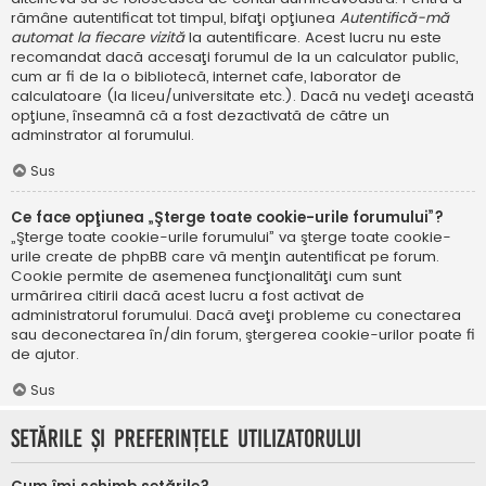
rămâne autentificat tot timpul, bifaţi opţiunea
Autentifică-mă
automat la fiecare vizită
la autentificare. Acest lucru nu este
recomandat dacă accesaţi forumul de la un calculator public,
cum ar fi de la o bibliotecă, internet cafe, laborator de
calculatoare (la liceu/universitate etc.). Dacă nu vedeţi această
opţiune, înseamnă că a fost dezactivată de către un
adminstrator al forumului.
Sus
Ce face opţiunea „Şterge toate cookie-urile forumului”?
„Şterge toate cookie-urile forumului” va şterge toate cookie-
urile create de phpBB care vă menţin autentificat pe forum.
Cookie permite de asemenea funcţionalităţi cum sunt
urmărirea citirii dacă acest lucru a fost activat de
administratorul forumului. Dacă aveţi probleme cu conectarea
sau deconectarea în/din forum, ştergerea cookie-urilor poate fi
de ajutor.
Sus
Setările şi preferinţele utilizatorului