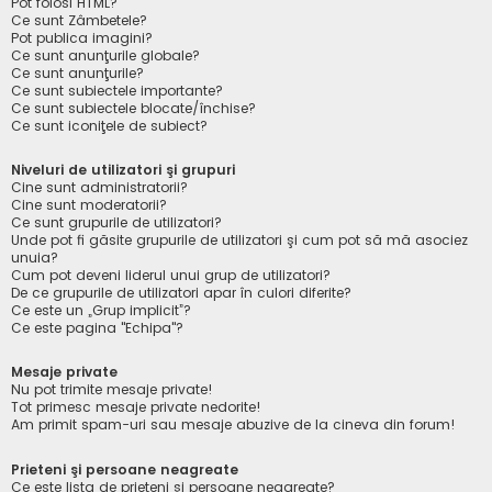
Pot folosi HTML?
Ce sunt Zâmbetele?
Pot publica imagini?
Ce sunt anunţurile globale?
Ce sunt anunţurile?
Ce sunt subiectele importante?
Ce sunt subiectele blocate/închise?
Ce sunt iconiţele de subiect?
Niveluri de utilizatori şi grupuri
Cine sunt administratorii?
Cine sunt moderatorii?
Ce sunt grupurile de utilizatori?
Unde pot fi găsite grupurile de utilizatori şi cum pot să mă asociez
unuia?
Cum pot deveni liderul unui grup de utilizatori?
De ce grupurile de utilizatori apar în culori diferite?
Ce este un „Grup implicit”?
Ce este pagina "Echipa"?
Mesaje private
Nu pot trimite mesaje private!
Tot primesc mesaje private nedorite!
Am primit spam-uri sau mesaje abuzive de la cineva din forum!
Prieteni şi persoane neagreate
Ce este lista de prieteni şi persoane neagreate?