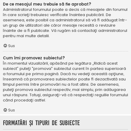
De ce mesajul meu trebuie să fie aprobat?
Administratorul forumului poate a decis că mesajele din forumul
în care scrieţi trebuiesc verificate înaintea publicării. De
asemenea, este posibil ca administratorul să vă fi adăugat într-
un grup de utilizatori ale căror mesaje recesită o revizuire
înainte de a fi publicate. Vă rugăm să contactaţi administratorul
pentru mai multe detalii.
Sus
Cum îmi promovez subiectul?
În momentul vizualizării, apăsând pe legătura „Ridică acest
subiect” puteţi "promova" subiectul curent în partea superioară
a forumului pe prima pagină. Dacă nu vedeţi această opţiune,
înseamnă că promovarea subiectelor poate fi dezactivată sau
timpul permis între promovări nu a fost atins. De asemenea,
puteţi promova subiectul respectiv, mai simplu, prin adăugarea
unui răspuns. Totuşi, asiguraţi-vă că respectaţi regulile forumului
când procedaţi astfel.
Sus
Formatări şi tipuri de subiecte