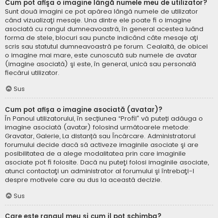
Cum pot afişa o imagine lângă numele meu de utilizator?
Sunt două imagini ce pot apărea lângă numele de utilizator
când vizualizaţi mesaje. Una dintre ele poate fi o imagine
asociată cu rangul dumneavoastră, în general acestea luând
forma de stele, blocuri sau puncte indicând câte mesaje aţi
scris sau statutul dumneavoastră pe forum. Cealaltă, de obicei
o imagine mai mare, este cunoscută sub numele de avatar
(imagine asociată) şi este, în general, unică sau personală
fiecărui utilizator.
Sus
Cum pot afișa o imagine asociată (avatar)?
În Panoul utilizatorului, în secțiunea “Profil” vă puteți adăuga o
imagine asociată (avatar) folosind următoarele metode:
Gravatar, Galerie, La distanță sau Încărcare. Administratorul
forumului decide dacă să activeze imaginile asociate şi are
posibilitatea de a alege modalitatea prin care imaginile
asociate pot fi folosite. Dacă nu puteţi folosi imaginile asociate,
atunci contactaţi un administrator al forumului şi întrebaţi-l
despre motivele care au dus la această decizie.
Sus
Care este rangul meu şi cum il pot schimba?