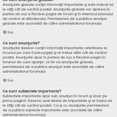
Anunţurile globale conţin informaţii importante şi este indicat să
le citiţi cât de curând posibil. Anunţurile globale vor apărea în
partea de sus a fiecărei pagini de forum şi în interiorul panoului
de control al utilizatorului. Permisiunea de a publica anunţuri
globale este acordată de către administratorul forumului.
Sus
Ce sunt anunţurile?
Anunţurile deseori conţin informaţii importante referitoare la
forumul pe care îl parcurgeţi şi ar trebui citite cât de curând
posibil. Anunţurile apar în partea de sus a fiecărei pagini în
forumul de care aparţin. La fel ca anunţurile globale,
permisiunea de a publica anunţuri este acordată de către
administratorul forumului.
Sus
Ce sunt subiectele importante?
Subiectele importante apar sub anunţuri în forum şi doar pe
prima pagină. Deseori, sunt destul de importante şi ar trebui să
le citiţi cât de curând posibil. Ca şi cu anunţurile, permisiunea
de a publica subiecte importante este acordată de către
administratorul forumului.