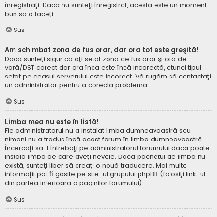
înregistraţi. Dacă nu sunteţi înregistrat, acesta este un moment
bun să o faceţi.
Sus
Am schimbat zona de fus orar, dar ora tot este greşită!
Dacă sunteţi sigur că aţi setat zona de fus orar şi ora de
vară/DST corect dar ora înca este încă incorectă, atunci tipul
setat pe ceasul serverului este incorect. Vă rugăm să contactaţi
un administrator pentru a corecta problema.
Sus
Limba mea nu este în listă!
Fie administratorul nu a instalat limba dumneavoastră sau
nimeni nu a tradus încă acest forum în limba dumneavoastră.
Încercaţi să-l întrebaţi pe administratorul forumului dacă poate
instala limba de care aveţi nevoie. Dacă pachetul de limbă nu
există, sunteţi liber să creaţi o nouă traducere. Mai multe
informaţii pot fi gasite pe site-ul grupului phpBB (folosiţi link-ul
din partea inferioară a paginilor forumului)
Sus