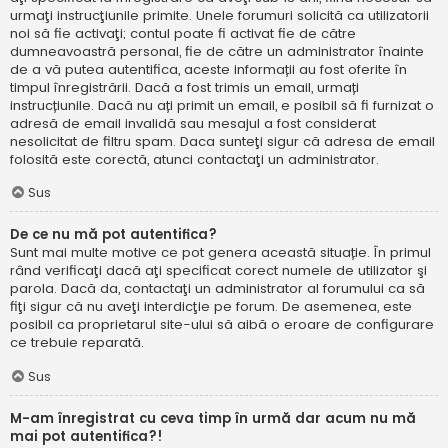
urmaţi instrucţiunile primite. Unele forumuri solicită ca utilizatorii
noi să fie activaţi; contul poate fi activat fie de către
dumneavoastră personal, fie de către un administrator înainte
de a vă putea autentifica, aceste informații au fost oferite în
timpul înregistrării. Dacă a fost trimis un email, urmați
instrucțiunile. Dacă nu ați primit un email, e posibil să fi furnizat o
adresă de email invalidă sau mesajul a fost considerat
nesolicitat de filtru spam. Daca sunteţi sigur că adresa de email
folosită este corectă, atunci contactaţi un administrator.
Sus
De ce nu mă pot autentifica?
Sunt mai multe motive ce pot genera această situație. În primul
rând verificaţi dacă aţi specificat corect numele de utilizator şi
parola. Dacă da, contactaţi un administrator al forumului ca să
fiţi sigur că nu aveţi interdicţie pe forum. De asemenea, este
posibil ca proprietarul site-ului să aibă o eroare de configurare
ce trebuie reparată.
Sus
M-am înregistrat cu ceva timp în urmă dar acum nu mă
mai pot autentifica?!