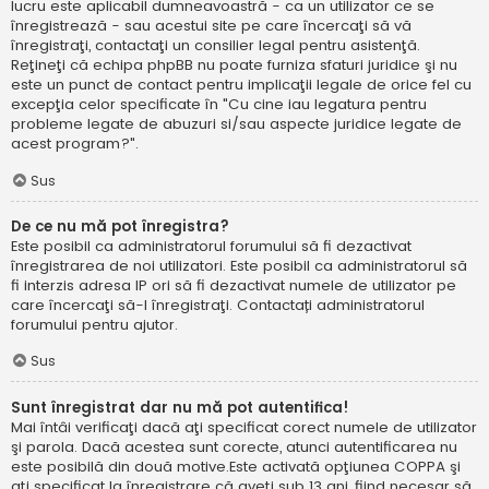
lucru este aplicabil dumneavoastră - ca un utilizator ce se
înregistrează - sau acestui site pe care încercaţi să vă
înregistraţi, contactaţi un consilier legal pentru asistenţă.
Reţineţi că echipa phpBB nu poate furniza sfaturi juridice şi nu
este un punct de contact pentru implicaţii legale de orice fel cu
excepţia celor specificate în "Cu cine iau legatura pentru
probleme legate de abuzuri si/sau aspecte juridice legate de
acest program?".
Sus
De ce nu mă pot înregistra?
Este posibil ca administratorul forumului să fi dezactivat
înregistrarea de noi utilizatori. Este posibil ca administratorul să
fi interzis adresa IP ori să fi dezactivat numele de utilizator pe
care încercaţi să-l înregistraţi. Contactați administratorul
forumului pentru ajutor.
Sus
Sunt înregistrat dar nu mă pot autentifica!
Mai întâi verificaţi dacă aţi specificat corect numele de utilizator
şi parola. Dacă acestea sunt corecte, atunci autentificarea nu
este posibilă din două motive.Este activată opţiunea COPPA şi
aţi specificat la înregistrare că aveţi sub 13 ani, fiind necesar să