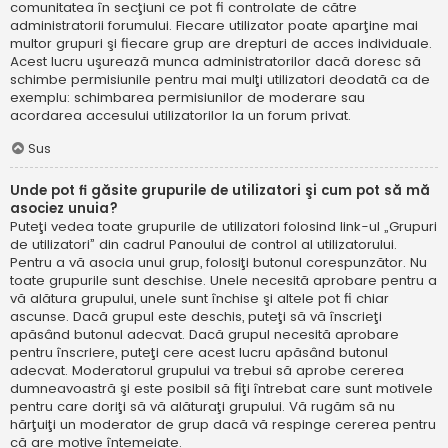
comunitatea în secţiuni ce pot fi controlate de către
administratorii forumului. Fiecare utilizator poate aparţine mai
multor grupuri şi fiecare grup are drepturi de acces individuale.
Acest lucru uşurează munca administratorilor dacă doresc să
schimbe permisiunile pentru mai mulţi utilizatori deodată ca de
exemplu: schimbarea permisiunilor de moderare sau
acordarea accesului utilizatorilor la un forum privat.
Sus
Unde pot fi găsite grupurile de utilizatori şi cum pot să mă
asociez unuia?
Puteţi vedea toate grupurile de utilizatori folosind link-ul „Grupuri
de utilizatori” din cadrul Panoului de control al utilizatorului.
Pentru a vă asocia unui grup, folosiţi butonul corespunzător. Nu
toate grupurile sunt deschise. Unele necesită aprobare pentru a
vă alătura grupului, unele sunt închise şi altele pot fi chiar
ascunse. Dacă grupul este deschis, puteţi să vă înscrieţi
apăsând butonul adecvat. Dacă grupul necesită aprobare
pentru înscriere, puteţi cere acest lucru apăsând butonul
adecvat. Moderatorul grupului va trebui să aprobe cererea
dumneavoastră şi este posibil să fiţi întrebat care sunt motivele
pentru care doriţi să vă alăturaţi grupului. Vă rugăm să nu
hărţuiţi un moderator de grup dacă vă respinge cererea pentru
că are motive întemeiate.