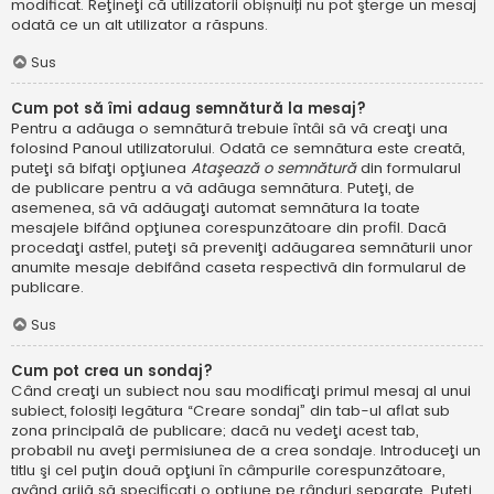
modificat. Reţineţi că utilizatorii obișnuiți nu pot şterge un mesaj
odată ce un alt utilizator a răspuns.
Sus
Cum pot să îmi adaug semnătură la mesaj?
Pentru a adăuga o semnătură trebuie întâi să vă creaţi una
folosind Panoul utilizatorului. Odată ce semnătura este creată,
puteţi să bifaţi opţiunea
Ataşează o semnătură
din formularul
de publicare pentru a vă adăuga semnătura. Puteţi, de
asemenea, să vă adăugaţi automat semnătura la toate
mesajele bifând opţiunea corespunzătoare din profil. Dacă
procedaţi astfel, puteţi să preveniţi adăugarea semnăturii unor
anumite mesaje debifând caseta respectivă din formularul de
publicare.
Sus
Cum pot crea un sondaj?
Când creaţi un subiect nou sau modificaţi primul mesaj al unui
subiect, folosiți legătura “Creare sondaj” din tab-ul aflat sub
zona principală de publicare; dacă nu vedeţi acest tab,
probabil nu aveţi permisiunea de a crea sondaje. Introduceţi un
titlu şi cel puţin două opţiuni în câmpurile corespunzătoare,
având grijă să specificaţi o opţiune pe rânduri separate. Puteţi