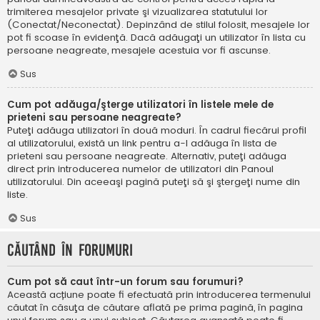
trimiterea mesajelor private şi vizualizarea statutului lor
(Conectat/Neconectat). Depinzând de stilul folosit, mesajele lor
pot fi scoase în evidenţă. Dacă adăugaţi un utilizator în lista cu
persoane neagreate, mesajele acestuia vor fi ascunse.
Sus
Cum pot adăuga/şterge utilizatori în listele mele de
prieteni sau persoane neagreate?
Puteţi adăuga utilizatori în două moduri. În cadrul fiecărui profil
al utilizatorului, există un link pentru a-l adăuga în lista de
prieteni sau persoane neagreate. Alternativ, puteţi adăuga
direct prin introducerea numelor de utilizatori din Panoul
utilizatorului. Din aceeaşi pagină puteţi să şi ştergeţi nume din
liste.
Sus
Căutând în forumuri
Cum pot să caut într-un forum sau forumuri?
Această acțiune poate fi efectuată prin introducerea termenului
căutat în căsuţa de căutare aflată pe prima pagină, în pagina