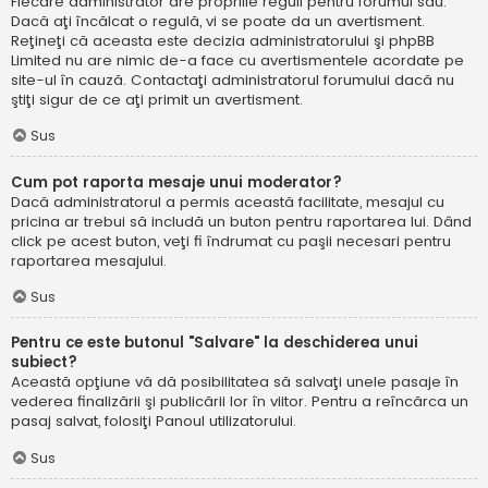
Fiecare administrator are propriile reguli pentru forumul său.
Dacă aţi încălcat o regulă, vi se poate da un avertisment.
Reţineţi că aceasta este decizia administratorului şi phpBB
Limited nu are nimic de-a face cu avertismentele acordate pe
site-ul în cauză. Contactaţi administratorul forumului dacă nu
ştiţi sigur de ce aţi primit un avertisment.
Sus
Cum pot raporta mesaje unui moderator?
Dacă administratorul a permis această facilitate, mesajul cu
pricina ar trebui să includă un buton pentru raportarea lui. Dând
click pe acest buton, veţi fi îndrumat cu paşii necesari pentru
raportarea mesajului.
Sus
Pentru ce este butonul "Salvare" la deschiderea unui
subiect?
Această opţiune vă dă posibilitatea să salvaţi unele pasaje în
vederea finalizării şi publicării lor în viitor. Pentru a reîncărca un
pasaj salvat, folosiţi Panoul utilizatorului.
Sus