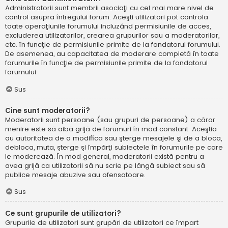
Administratorii sunt membrii asociaţi cu cel mai mare nivel de
control asupra întregului forum. Aceşti utilizatori pot controla
toate operaţiunile forumului incluzând permisiunile de acces,
excluderea utilizatorilor, crearea grupurilor sau a moderatorilor,
etc. în funcţie de permisiunile primite de la fondatorul forumului.
De asemenea, au capacitatea de moderare completă în toate
forumurile în funcţie de permisiunile primite de la fondatorul
forumului.
Sus
Cine sunt moderatorii?
Moderatorii sunt persoane (sau grupuri de persoane) a căror
menire este să aibă grijă de forumuri în mod constant. Aceştia
au autoritatea de a modifica sau şterge mesajele şi de a bloca,
debloca, muta, şterge şi împărţi subiectele în forumurile pe care
le moderează. În mod general, moderatorii există pentru a
avea grijă ca utilizatorii să nu scrie pe lângă subiect sau să
publice mesaje abuzive sau ofensatoare.
Sus
Ce sunt grupurile de utilizatori?
Grupurile de utilizatori sunt grupări de utilizatori ce împart