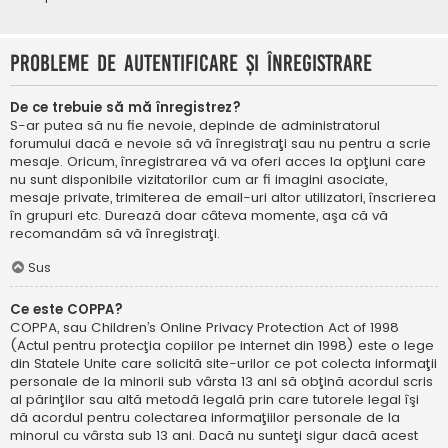
Probleme de autentificare şi înregistrare
De ce trebuie să mă înregistrez?
S-ar putea să nu fie nevoie, depinde de administratorul
forumului dacă e nevoie să vă înregistraţi sau nu pentru a scrie
mesaje. Oricum, înregistrarea vă va oferi acces la opţiuni care
nu sunt disponibile vizitatorilor cum ar fi imagini asociate,
mesaje private, trimiterea de email-uri altor utilizatori, înscrierea
în grupuri etc. Durează doar câteva momente, aşa că vă
recomandăm să vă înregistraţi.
Sus
Ce este COPPA?
COPPA, sau Children’s Online Privacy Protection Act of 1998
(Actul pentru protecţia copiilor pe internet din 1998) este o lege
din Statele Unite care solicită site-urilor ce pot colecta informaţii
personale de la minorii sub vârsta 13 ani să obţină acordul scris
al părinţilor sau altă metodă legală prin care tutorele legal îşi
dă acordul pentru colectarea informaţiilor personale de la
minorul cu vârsta sub 13 ani. Dacă nu sunteţi sigur dacă acest