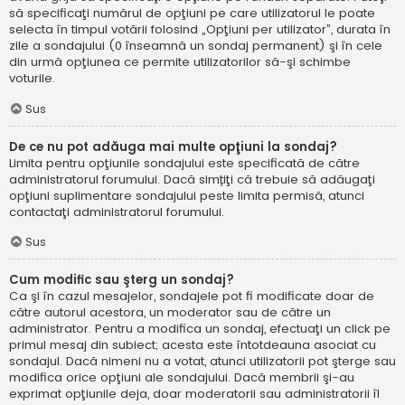
să specificaţi numărul de opţiuni pe care utilizatorul le poate
selecta în timpul votării folosind „Opţiuni per utilizator”, durata în
zile a sondajului (0 înseamnă un sondaj permanent) şi în cele
din urmă opţiunea ce permite utilizatorilor să-şi schimbe
voturile.
Sus
De ce nu pot adăuga mai multe opţiuni la sondaj?
Limita pentru opţiunile sondajului este specificată de către
administratorul forumului. Dacă simțiţi că trebuie să adăugaţi
opţiuni suplimentare sondajului peste limita permisă, atunci
contactaţi administratorul forumului.
Sus
Cum modific sau şterg un sondaj?
Ca şi în cazul mesajelor, sondajele pot fi modificate doar de
către autorul acestora, un moderator sau de către un
administrator. Pentru a modifica un sondaj, efectuaţi un click pe
primul mesaj din subiect; acesta este întotdeauna asociat cu
sondajul. Dacă nimeni nu a votat, atunci utilizatorii pot şterge sau
modifica orice opţiuni ale sondajului. Dacă membrii şi-au
exprimat opţiunile deja, doar moderatorii sau administratorii îl