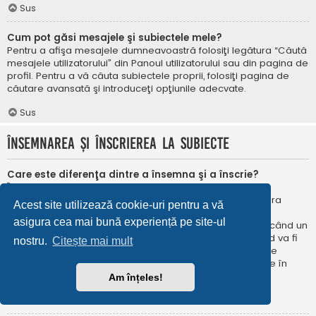
Sus
Cum pot găsi mesajele şi subiectele mele?
Pentru a afişa mesajele dumneavoastră folosiţi legătura “Căută
mesajele utilizatorului” din Panoul utilizatorului sau din pagina de
profil. Pentru a vă căuta subiectele proprii, folosiţi pagina de
căutare avansată şi introduceţi opţiunile adecvate.
Sus
Însemnarea şi înscrierea la subiecte
Care este diferenţa dintre a însemna şi a înscrie?
În phpBB 3.0 însemnarea era foarte asemănătoare cu
însemnarea în browser-ul web. Nu eraţi notificat când era
Acest site utilizează cookie-uri pentru a vă
publicat un răspuns. În phpBB 3.1, însemnarea este
asigura cea mai bună experiență pe site-ul
asemănătoarea înscrierii la un subiect. Puteți fi notificat când un
subiect este actualizat. Înscriindu-vă, veţi fi notificat când va fi
nostru.
Citește mai mult
publicat un răspuns în subiectul sau în forum. Opțiunile de
notificare pentru însemnare și înscriere pot fi configurate în
Panoul utilizatorului, sub “Preferințe forum”.
Am înțeles!
Sus