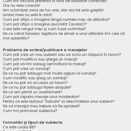
Cum îmi ascund prezența în lista de utilizatori conectați?
Ora nu este corectă!
Am schimbat zona de fus orar, dar ora tot este greşită!
Limba mea nu este în listă!
Cum pot afişa o imagine lângă numele meu de utilizator?
Cum pot afișa o imagine asociată (avatar)?
Care este rangul meu şi cum il pot schimba?
De ce când folosesc legătura de email a unui utilizator îmi cere să
mă autentific?
Probleme de scriere/publicare a mesajelor
Cum pot crea un nou subiect sau să scriu un răspuns în forum?
Cum pot modifica sau şterge un mesaj?
Cum pot să îmi adaug semnătură la mesaj?
Cum pot crea un sondaj?
De ce nu pot adăuga mai multe opţiuni la sondaj?
Cum modific sau şterg un sondaj?
De ce nu pot să accesez un forum?
De ce nu pot adăuga fişiere ataşate?
De ce am primit un avertisment?
Cum pot raporta mesaje unui moderator?
Pentru ce este butonul "Salvare" la deschiderea unui subiect?
De ce mesajul meu trebuie să fie aprobat?
Cum îmi promovez subiectul?
Formatări şi tipuri de subiecte
Ce este codul BB?