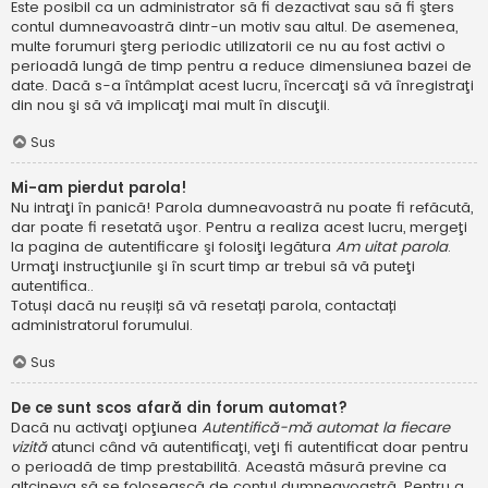
Este posibil ca un administrator să fi dezactivat sau să fi şters
contul dumneavoastră dintr-un motiv sau altul. De asemenea,
multe forumuri şterg periodic utilizatorii ce nu au fost activi o
perioadă lungă de timp pentru a reduce dimensiunea bazei de
date. Dacă s-a întâmplat acest lucru, încercaţi să vă înregistraţi
din nou şi să vă implicaţi mai mult în discuţii.
Sus
Mi-am pierdut parola!
Nu intraţi în panică! Parola dumneavoastră nu poate fi refăcută,
dar poate fi resetată uşor. Pentru a realiza acest lucru, mergeţi
la pagina de autentificare şi folosiţi legătura
Am uitat parola
.
Urmaţi instrucţiunile şi în scurt timp ar trebui să vă puteţi
autentifica..
Totuși dacă nu reușiți să vă resetați parola, contactați
administratorul forumului.
Sus
De ce sunt scos afară din forum automat?
Dacă nu activaţi opţiunea
Autentifică-mă automat la fiecare
vizită
atunci când vă autentificaţi, veţi fi autentificat doar pentru
o perioadă de timp prestabilită. Această măsură previne ca
altcineva să se folosească de contul dumneavoastră. Pentru a