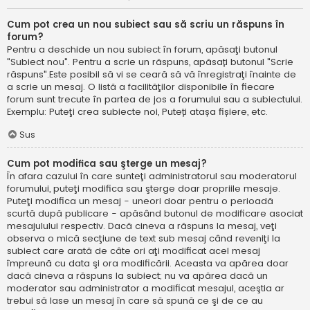
Cum pot crea un nou subiect sau să scriu un răspuns în
forum?
Pentru a deschide un nou subiect în forum, apăsaţi butonul
"Subiect nou". Pentru a scrie un răspuns, apăsați butonul "Scrie
răspuns".Este posibil să vi se ceară să vă înregistraţi înainte de
a scrie un mesaj. O listă a facilităţilor disponibile în fiecare
forum sunt trecute în partea de jos a forumului sau a subiectului.
Exemplu: Puteţi crea subiecte noi, Puteți atașa fișiere, etc.
Sus
Cum pot modifica sau şterge un mesaj?
În afara cazului în care sunteţi administratorul sau moderatorul
forumului, puteţi modifica sau şterge doar propriile mesaje.
Puteţi modifica un mesaj - uneori doar pentru o perioadă
scurtă după publicare - apăsând butonul de modificare asociat
mesajulului respectiv. Dacă cineva a răspuns la mesaj, veţi
observa o mică secţiune de text sub mesaj când reveniţi la
subiect care arată de câte ori aţi modificat acel mesaj
împreună cu data şi ora modificării. Aceasta va apărea doar
dacă cineva a răspuns la subiect; nu va apărea dacă un
moderator sau administrator a modificat mesajul, aceştia ar
trebui să lase un mesaj în care să spună ce şi de ce au