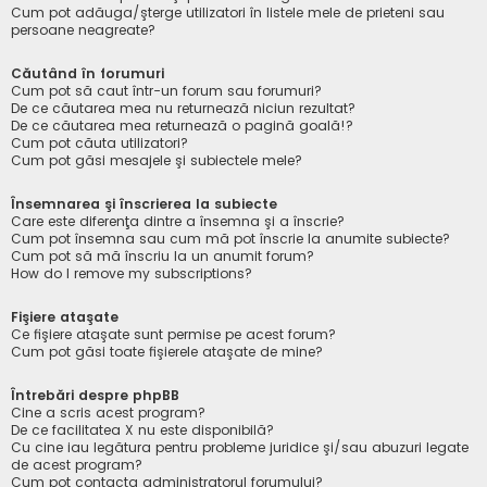
Cum pot adăuga/şterge utilizatori în listele mele de prieteni sau
persoane neagreate?
Căutând în forumuri
Cum pot să caut într-un forum sau forumuri?
De ce căutarea mea nu returnează niciun rezultat?
De ce căutarea mea returnează o pagină goală!?
Cum pot căuta utilizatori?
Cum pot găsi mesajele şi subiectele mele?
Însemnarea şi înscrierea la subiecte
Care este diferenţa dintre a însemna şi a înscrie?
Cum pot însemna sau cum mă pot înscrie la anumite subiecte?
Cum pot să mă înscriu la un anumit forum?
How do I remove my subscriptions?
Fişiere ataşate
Ce fişiere ataşate sunt permise pe acest forum?
Cum pot găsi toate fişierele ataşate de mine?
Întrebări despre phpBB
Cine a scris acest program?
De ce facilitatea X nu este disponibilă?
Cu cine iau legătura pentru probleme juridice şi/sau abuzuri legate
de acest program?
Cum pot contacta administratorul forumului?