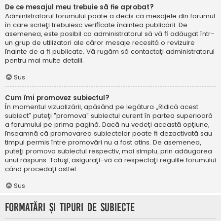
De ce mesajul meu trebuie să fie aprobat?
Administratorul forumului poate a decis că mesajele din forumul
în care scrieţi trebuiesc verificate înaintea publicării. De
asemenea, este posibil ca administratorul să vă fi adăugat într-
un grup de utilizatori ale căror mesaje recesită o revizuire
înainte de a fi publicate. Vă rugăm să contactaţi administratorul
pentru mai multe detalii.
Sus
Cum îmi promovez subiectul?
În momentul vizualizării, apăsând pe legătura „Ridică acest
subiect” puteţi "promova" subiectul curent în partea superioară
a forumului pe prima pagină. Dacă nu vedeţi această opţiune,
înseamnă că promovarea subiectelor poate fi dezactivată sau
timpul permis între promovări nu a fost atins. De asemenea,
puteţi promova subiectul respectiv, mai simplu, prin adăugarea
unui răspuns. Totuşi, asiguraţi-vă că respectaţi regulile forumului
când procedaţi astfel.
Sus
Formatări şi tipuri de subiecte