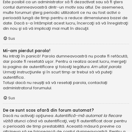
Este posibil ca un administrator să fi dezactivat sau să fi şters
contul dumneavoastră dintr-un motiv sau altul. De asemenea,
multe forumuri şterg periodic utilizatorii ce nu au fost activi o
perioadă lungă de timp pentru a reduce dimensiunea bazei de
date. Dacă s-a întâmplat acest lucru, încercaţi să vă înregistraţi
din nou şi să vă implicaţi mai mult în discuţii.
Sus
Mi-am pierdut parola!
Nu intraţi în panică! Parola dumneavoastră nu poate fi refăcută,
dar poate fi resetată uşor. Pentru a realiza acest lucru, mergeţi
la pagina de autentificare şi folosiţi legătura
Am uitat parola
.
Urmaţi instrucţiunile şi în scurt timp ar trebui să vă puteţi
autentifica..
Totuși dacă nu reușiți să vă resetați parola, contactați
administratorul forumului.
Sus
De ce sunt scos afară din forum automat?
Dacă nu activaţi opţiunea
Autentifică-mă automat la fiecare
vizită
atunci când vă autentificaţi, veţi fi autentificat doar pentru
o perioadă de timp prestabilită. Această măsură previne ca
altcineva să se folosească de contul dumneavoastră. Pentru a