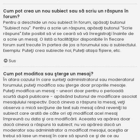
Cum pot crea un nou subiect sau să scriu un răspuns în
forum?
Pentru a deschide un nou subiect în forum, apăsaţi butonul
"Subiect nou". Pentru a scrie un răspuns, apăsați butonul "Scrie
răspuns".Este posibil să vi se ceară să vă înregistraţi înainte de
a scrie un mesaj. O listă a facilităţilor disponibile în fiecare
forum sunt trecute în partea de jos a forumului sau a subiectului.
Exemplu: Puteţi crea subiecte noi, Puteți atașa fișiere, etc.
Sus
Cum pot modifica sau şterge un mesaj?
În afara cazului în care sunteţi administratorul sau moderatorul
forumului, puteţi modifica sau şterge doar propriile mesaje.
Puteţi modifica un mesaj - uneori doar pentru o perioadă
scurtă după publicare - apăsând butonul de modificare asociat
mesajulului respectiv. Dacă cineva a răspuns la mesaj, veţi
observa o mică secţiune de text sub mesaj când reveniţi la
subiect care arată de câte ori aţi modificat acel mesaj
împreună cu data şi ora modificării. Aceasta va apărea doar
dacă cineva a răspuns la subiect; nu va apărea dacă un
moderator sau administrator a modificat mesajul, aceştia ar
trebui să lase un mesaj în care să spună ce şi de ce au