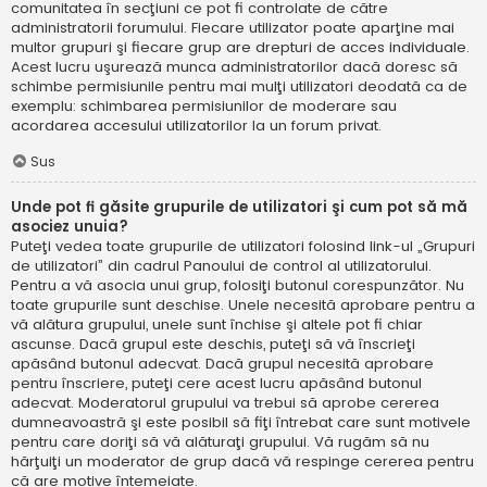
comunitatea în secţiuni ce pot fi controlate de către
administratorii forumului. Fiecare utilizator poate aparţine mai
multor grupuri şi fiecare grup are drepturi de acces individuale.
Acest lucru uşurează munca administratorilor dacă doresc să
schimbe permisiunile pentru mai mulţi utilizatori deodată ca de
exemplu: schimbarea permisiunilor de moderare sau
acordarea accesului utilizatorilor la un forum privat.
Sus
Unde pot fi găsite grupurile de utilizatori şi cum pot să mă
asociez unuia?
Puteţi vedea toate grupurile de utilizatori folosind link-ul „Grupuri
de utilizatori” din cadrul Panoului de control al utilizatorului.
Pentru a vă asocia unui grup, folosiţi butonul corespunzător. Nu
toate grupurile sunt deschise. Unele necesită aprobare pentru a
vă alătura grupului, unele sunt închise şi altele pot fi chiar
ascunse. Dacă grupul este deschis, puteţi să vă înscrieţi
apăsând butonul adecvat. Dacă grupul necesită aprobare
pentru înscriere, puteţi cere acest lucru apăsând butonul
adecvat. Moderatorul grupului va trebui să aprobe cererea
dumneavoastră şi este posibil să fiţi întrebat care sunt motivele
pentru care doriţi să vă alăturaţi grupului. Vă rugăm să nu
hărţuiţi un moderator de grup dacă vă respinge cererea pentru
că are motive întemeiate.