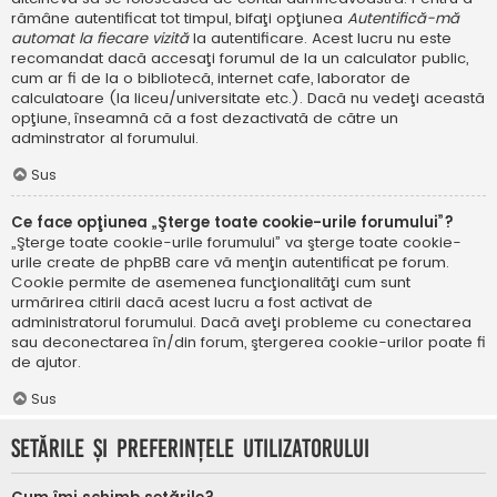
rămâne autentificat tot timpul, bifaţi opţiunea
Autentifică-mă
automat la fiecare vizită
la autentificare. Acest lucru nu este
recomandat dacă accesaţi forumul de la un calculator public,
cum ar fi de la o bibliotecă, internet cafe, laborator de
calculatoare (la liceu/universitate etc.). Dacă nu vedeţi această
opţiune, înseamnă că a fost dezactivată de către un
adminstrator al forumului.
Sus
Ce face opţiunea „Şterge toate cookie-urile forumului”?
„Şterge toate cookie-urile forumului” va şterge toate cookie-
urile create de phpBB care vă menţin autentificat pe forum.
Cookie permite de asemenea funcţionalităţi cum sunt
urmărirea citirii dacă acest lucru a fost activat de
administratorul forumului. Dacă aveţi probleme cu conectarea
sau deconectarea în/din forum, ştergerea cookie-urilor poate fi
de ajutor.
Sus
Setările şi preferinţele utilizatorului