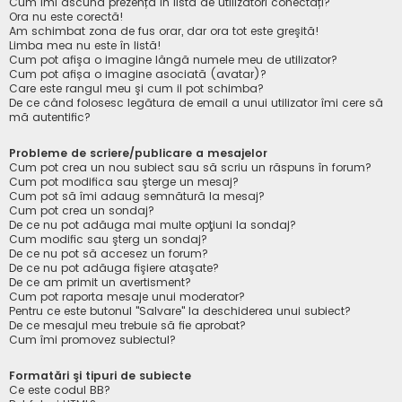
Cum îmi ascund prezența în lista de utilizatori conectați?
Ora nu este corectă!
Am schimbat zona de fus orar, dar ora tot este greşită!
Limba mea nu este în listă!
Cum pot afişa o imagine lângă numele meu de utilizator?
Cum pot afișa o imagine asociată (avatar)?
Care este rangul meu şi cum il pot schimba?
De ce când folosesc legătura de email a unui utilizator îmi cere să
mă autentific?
Probleme de scriere/publicare a mesajelor
Cum pot crea un nou subiect sau să scriu un răspuns în forum?
Cum pot modifica sau şterge un mesaj?
Cum pot să îmi adaug semnătură la mesaj?
Cum pot crea un sondaj?
De ce nu pot adăuga mai multe opţiuni la sondaj?
Cum modific sau şterg un sondaj?
De ce nu pot să accesez un forum?
De ce nu pot adăuga fişiere ataşate?
De ce am primit un avertisment?
Cum pot raporta mesaje unui moderator?
Pentru ce este butonul "Salvare" la deschiderea unui subiect?
De ce mesajul meu trebuie să fie aprobat?
Cum îmi promovez subiectul?
Formatări şi tipuri de subiecte
Ce este codul BB?