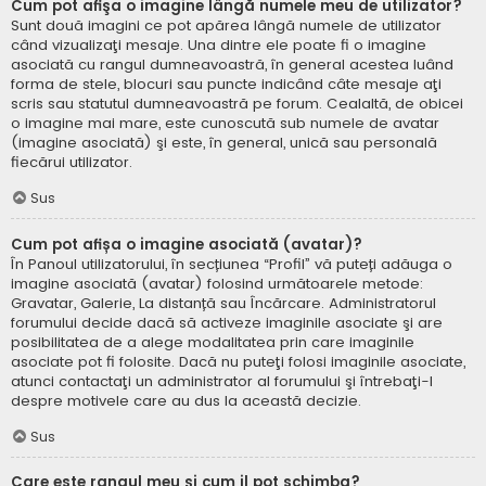
Cum pot afişa o imagine lângă numele meu de utilizator?
Sunt două imagini ce pot apărea lângă numele de utilizator
când vizualizaţi mesaje. Una dintre ele poate fi o imagine
asociată cu rangul dumneavoastră, în general acestea luând
forma de stele, blocuri sau puncte indicând câte mesaje aţi
scris sau statutul dumneavoastră pe forum. Cealaltă, de obicei
o imagine mai mare, este cunoscută sub numele de avatar
(imagine asociată) şi este, în general, unică sau personală
fiecărui utilizator.
Sus
Cum pot afișa o imagine asociată (avatar)?
În Panoul utilizatorului, în secțiunea “Profil” vă puteți adăuga o
imagine asociată (avatar) folosind următoarele metode:
Gravatar, Galerie, La distanță sau Încărcare. Administratorul
forumului decide dacă să activeze imaginile asociate şi are
posibilitatea de a alege modalitatea prin care imaginile
asociate pot fi folosite. Dacă nu puteţi folosi imaginile asociate,
atunci contactaţi un administrator al forumului şi întrebaţi-l
despre motivele care au dus la această decizie.
Sus
Care este rangul meu şi cum il pot schimba?