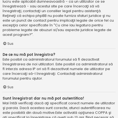
lucru este aplicabil dumneavoastră - ca un utilizator ce se
înregistrează - sau acestui site pe care încercaţi să vă
înregistraţi, contactaţi un consilier legal pentru asistenţă.
Reţineţi că echipa phpBB nu poate furniza sfaturi juridice şi nu
este un punct de contact pentru implicaţii legale de orice fel cu
excepţia celor specificate în "Cu cine iau legatura pentru
probleme legate de abuzuri si/sau aspecte juridice legate de
acest program?".
Sus
De ce nu mă pot înregistra?
Este posibil ca administratorul forumului să fi dezactivat
înregistrarea de noi utilizatori. Este posibil ca administratorul să
fi interzis adresa IP ori să fi dezactivat numele de utilizator pe
care încercaţi să-l înregistraţi. Contactați administratorul
forumului pentru ajutor.
Sus
Sunt înregistrat dar nu mă pot autentifica!
Mai întâi verificaţi dacă aţi specificat corect numele de utilizator
şi parola. Dacă acestea sunt corecte, atunci autentificarea nu
este posibilă din două motive.Este activată opţiunea COPPA şi
aţi specificat la înregistrare că aveţi sub 13 ani, fiind necesar să