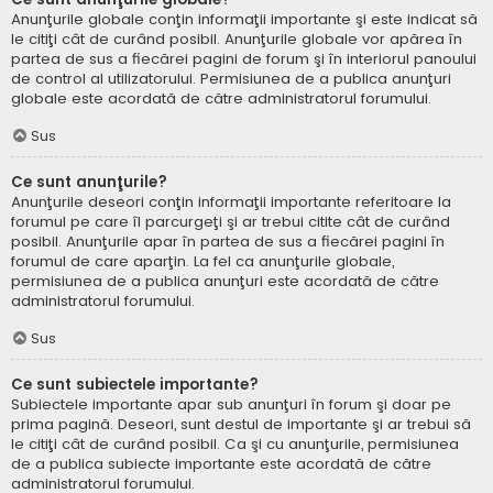
Anunţurile globale conţin informaţii importante şi este indicat să
le citiţi cât de curând posibil. Anunţurile globale vor apărea în
partea de sus a fiecărei pagini de forum şi în interiorul panoului
de control al utilizatorului. Permisiunea de a publica anunţuri
globale este acordată de către administratorul forumului.
Sus
Ce sunt anunţurile?
Anunţurile deseori conţin informaţii importante referitoare la
forumul pe care îl parcurgeţi şi ar trebui citite cât de curând
posibil. Anunţurile apar în partea de sus a fiecărei pagini în
forumul de care aparţin. La fel ca anunţurile globale,
permisiunea de a publica anunţuri este acordată de către
administratorul forumului.
Sus
Ce sunt subiectele importante?
Subiectele importante apar sub anunţuri în forum şi doar pe
prima pagină. Deseori, sunt destul de importante şi ar trebui să
le citiţi cât de curând posibil. Ca şi cu anunţurile, permisiunea
de a publica subiecte importante este acordată de către
administratorul forumului.