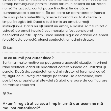
urmaţi instrucţiunile primite. Unele forumuri solicită ca utilizatorii
noi să fie activaţi; contul poate fi activat fie de către
dumneavoastră personal, fie de către un administrator înainte
de a vă putea autentifica, aceste informații au fost oferite în
timpul înregistrării. Dacă a fost trimis un email, urmați
instrucțiunile. Dacă nu ați primit un email, e posibil să fi furnizat o
adresă de email invalidă sau mesajul a fost considerat
nesolicitat de filtru spam. Daca sunteţi sigur că adresa de email
folosită este corectă, atunci contactaţi un administrator.
Sus
De ce nu mă pot autentifica?
Sunt mai multe motive ce pot genera această situație. În primul
rând verificaţi dacă aţi specificat corect numele de utilizator şi
parola. Dacă da, contactaţi un administrator al forumului ca să
fiţi sigur că nu aveţi interdicţie pe forum. De asemenea, este
posibil ca proprietarul site-ului să aibă o eroare de configurare
ce trebuie reparată.
Sus
M-am înregistrat cu ceva timp în urmă dar acum nu mă
mai pot autentifica?!