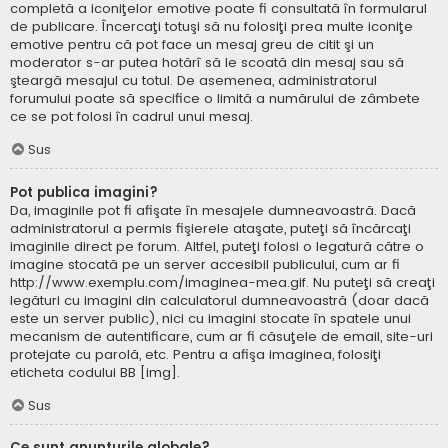
completă a iconiţelor emotive poate fi consultată în formularul
de publicare. Încercaţi totuşi să nu folosiţi prea multe iconiţe
emotive pentru că pot face un mesaj greu de citit şi un
moderator s-ar putea hotărî să le scoată din mesaj sau să
şteargă mesajul cu totul. De asemenea, administratorul
forumului poate să specifice o limită a numărului de zâmbete
ce se pot folosi în cadrul unui mesaj.
Sus
Pot publica imagini?
Da, imaginile pot fi afişate în mesajele dumneavoastră. Dacă
administratorul a permis fişierele ataşate, puteţi să încărcaţi
imaginile direct pe forum. Altfel, puteţi folosi o legatură către o
imagine stocată pe un server accesibil publicului, cum ar fi
http://www.exemplu.com/imaginea-mea.gif. Nu puteţi să creaţi
legături cu imagini din calculatorul dumneavoastră (doar dacă
este un server public), nici cu imagini stocate în spatele unui
mecanism de autentificare, cum ar fi căsuţele de email, site-uri
protejate cu parolă, etc. Pentru a afişa imaginea, folosiţi
eticheta codului BB [img].
Sus
Ce sunt anunţurile globale?