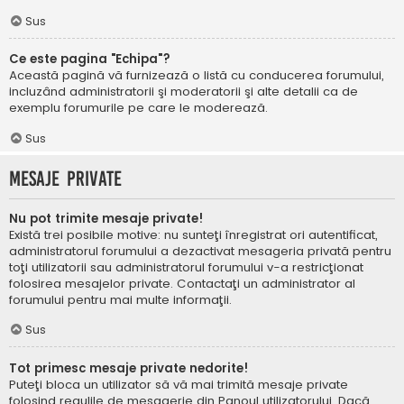
Sus
Ce este pagina "Echipa"?
Această pagină vă furnizează o listă cu conducerea forumului,
incluzând administratorii şi moderatorii şi alte detalii ca de
exemplu forumurile pe care le moderează.
Sus
Mesaje private
Nu pot trimite mesaje private!
Există trei posibile motive: nu sunteţi înregistrat ori autentificat,
administratorul forumului a dezactivat mesageria privată pentru
toţi utilizatorii sau administratorul forumului v-a restricţionat
folosirea mesajelor private. Contactaţi un administrator al
forumului pentru mai multe informaţii.
Sus
Tot primesc mesaje private nedorite!
Puteţi bloca un utilizator să vă mai trimită mesaje private
folosind regulile de mesagerie din Panoul utilizatorului. Dacă