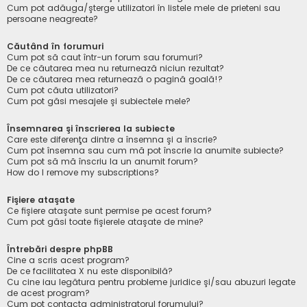
Cum pot adăuga/şterge utilizatori în listele mele de prieteni sau
persoane neagreate?
Căutând în forumuri
Cum pot să caut într-un forum sau forumuri?
De ce căutarea mea nu returnează niciun rezultat?
De ce căutarea mea returnează o pagină goală!?
Cum pot căuta utilizatori?
Cum pot găsi mesajele şi subiectele mele?
Însemnarea şi înscrierea la subiecte
Care este diferenţa dintre a însemna şi a înscrie?
Cum pot însemna sau cum mă pot înscrie la anumite subiecte?
Cum pot să mă înscriu la un anumit forum?
How do I remove my subscriptions?
Fişiere ataşate
Ce fişiere ataşate sunt permise pe acest forum?
Cum pot găsi toate fişierele ataşate de mine?
Întrebări despre phpBB
Cine a scris acest program?
De ce facilitatea X nu este disponibilă?
Cu cine iau legătura pentru probleme juridice şi/sau abuzuri legate
de acest program?
Cum pot contacta administratorul forumului?