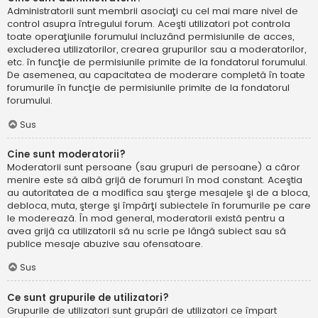
Administratorii sunt membrii asociaţi cu cel mai mare nivel de
control asupra întregului forum. Aceşti utilizatori pot controla
toate operaţiunile forumului incluzând permisiunile de acces,
excluderea utilizatorilor, crearea grupurilor sau a moderatorilor,
etc. în funcţie de permisiunile primite de la fondatorul forumului.
De asemenea, au capacitatea de moderare completă în toate
forumurile în funcţie de permisiunile primite de la fondatorul
forumului.
Sus
Cine sunt moderatorii?
Moderatorii sunt persoane (sau grupuri de persoane) a căror
menire este să aibă grijă de forumuri în mod constant. Aceştia
au autoritatea de a modifica sau şterge mesajele şi de a bloca,
debloca, muta, şterge şi împărţi subiectele în forumurile pe care
le moderează. În mod general, moderatorii există pentru a
avea grijă ca utilizatorii să nu scrie pe lângă subiect sau să
publice mesaje abuzive sau ofensatoare.
Sus
Ce sunt grupurile de utilizatori?
Grupurile de utilizatori sunt grupări de utilizatori ce împart