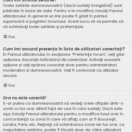
Cum îmi schimb setările?
Toate setările dumneavoastră (dacă sunteţi înregistrat) sunt
păstrate în baza de date. Pentru a le modifica, folosiţi Panoul
utilizatorului; în general un link poate fi găsit în partea
superioară a paginilor forumului. Acest lucru vă va permite să
vă schimbaţi toate setările şi preferinţele.
Sus
Cum îmi ascund prezența în lista de utilizatori conectați?
În Panoul utilizatorului, în secțiunea “Preferinţe forum”, veți găsi
opțiunea
Ascunde indicatorul de conectare
. Activați această
opțiune și veți apărea conectat doar pentru administratori,
moderatori și dumneavoastră. Veți fi contorizat ca utilizator
ascuns.
Sus
Ora nu este corectă!
S-ar putea ca dumneavoastră să vedeţi orele afişate dintr-o
zonă cu fus orar diferit faţă de cea în care sunteţi. Dacă este
aşa, folosiţi Panoul utilizatorului pentru a modifica fusul orar în
concordanţă cu zona în care vă aflaţi, cum ar fi Bucureşti,
Londra, Paris, etc. Reţineţi că schimbarea zonei de fus orar, ca
majoritatea setărilor, poate fi făcută doar de către utilizatorii