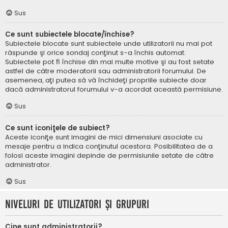
Sus
Ce sunt subiectele blocate/închise?
Subiectele blocate sunt subiectele unde utilizatorii nu mai pot
răspunde şi orice sondaj conţinut s-a închis automat.
Subiectele pot fi închise din mai multe motive şi au fost setate
astfel de către moderatorii sau administratorii forumului. De
asemenea, aţi putea să vă închideţi propriile subiecte doar
dacă administratorul forumului v-a acordat această permisiune.
Sus
Ce sunt iconiţele de subiect?
Aceste iconiţe sunt imagini de mici dimensiuni asociate cu
mesaje pentru a indica conţinutul acestora. Posibilitatea de a
folosi aceste imagini depinde de permisiunile setate de către
administrator.
Sus
Niveluri de utilizatori şi grupuri
Cine sunt administratorii?