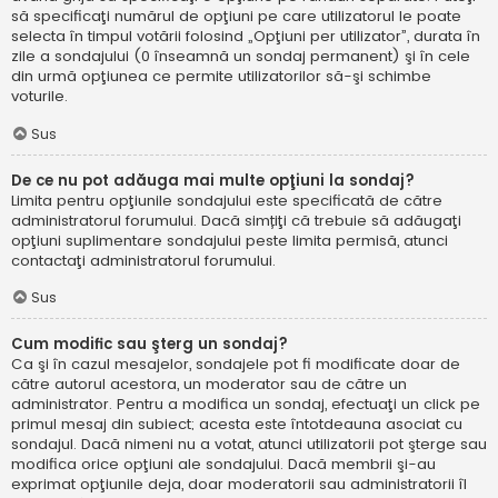
să specificaţi numărul de opţiuni pe care utilizatorul le poate
selecta în timpul votării folosind „Opţiuni per utilizator”, durata în
zile a sondajului (0 înseamnă un sondaj permanent) şi în cele
din urmă opţiunea ce permite utilizatorilor să-şi schimbe
voturile.
Sus
De ce nu pot adăuga mai multe opţiuni la sondaj?
Limita pentru opţiunile sondajului este specificată de către
administratorul forumului. Dacă simțiţi că trebuie să adăugaţi
opţiuni suplimentare sondajului peste limita permisă, atunci
contactaţi administratorul forumului.
Sus
Cum modific sau şterg un sondaj?
Ca şi în cazul mesajelor, sondajele pot fi modificate doar de
către autorul acestora, un moderator sau de către un
administrator. Pentru a modifica un sondaj, efectuaţi un click pe
primul mesaj din subiect; acesta este întotdeauna asociat cu
sondajul. Dacă nimeni nu a votat, atunci utilizatorii pot şterge sau
modifica orice opţiuni ale sondajului. Dacă membrii şi-au
exprimat opţiunile deja, doar moderatorii sau administratorii îl