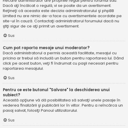
Fiecare administrator are propriile reguli pentru forumul său.
Dacă aţi încălcat o regulă, vi se poate da un avertisment.
Reţineţi că aceasta este decizia administratorului şi phpBB
Limited nu are nimic de-a face cu avertismentele acordate pe
site-ul în cauză. Contactaţi administratorul forumului dacă nu
ştiţi sigur de ce aţi primit un avertisment.
Sus
Cum pot raporta mesaje unui moderator?
Dacă administratorul a permis această facilitate, mesajul cu
pricina ar trebui să includă un buton pentru raportarea lui. Dând
click pe acest buton, veţi fi îndrumat cu paşii necesari pentru
raportarea mesajului.
Sus
Pentru ce este butonul "Salvare" la deschiderea unui
subiect?
Această opţiune vă dă posibilitatea să salvaţi unele pasaje în
vederea finalizării şi publicării lor în viitor. Pentru a reîncărca un
pasaj salvat, folosiţi Panoul utilizatorului.
Sus