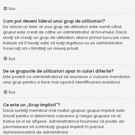
Sus
Cum pot deveni liderul unui grup de utilizatori?
De obicei un lider al unui grup de utilizatori este numit când
grupul este creat de către un administrator al forumului. Dacă
doriţi să creaţi un grup de utilizatori, atunci primul lucru pe care
trebuie să îl faceţi este să luaţi legătura cu un administrator;
încercaţi să-i trimiteţi un mesaj privat.
Sus
De ce grupurile de utilizatori apar în culori diferite?
Este posibil ca administratorul să asocieze o culoare membrilor
unui grup pentru a face mai uşoară identificarea acestora.
Sus
Ce este un „Grup implicit”?
Dacă sunteţi membrul mai multor grupuri, grupul implicit este
folosit pentru a determina culoarea şi rangul grupului ce ar
trebui să vi se afişeze. Administratorul forumului vă poate da
permisiunea să schimbaţi grupul implicit în panoul
dumneavoastră de administrare.