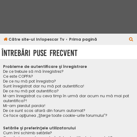
C
Către site-ul Infopescar Tv
Prima pagină
ă
Întrebări puse frecvent
u
t
Probleme de autentificare şi înregistrare
a
De ce trebuie să mă înregistrez?
Ce este COPPA?
r
De ce nu mă pot înregistra?
Sunt înregistrat dar nu mă pot autentifica!
e
De ce nu mă pot autentifica?
M-am înregistrat cu ceva timp în urmă dar acum nu mă mai pot
autentifica?!
Mi-am pierdut parola!
De ce sunt scos afară din forum automat?
Ce face opţiunea „Şterge toate cookie-urile forumului”?
Setările şi preferinţele utilizatorului
Cum îmi schimb setările?