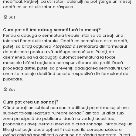
modificat. Reţineţi că utilizatorii obișnuiți nu pot şterge un mesaj
odată ce un alt utilizator a răspuns.
Sus
Cum pot să îmi adaug semnătură la mesaj?
Pentru a adăuga o semnătură trebuie întâi să vă creaţi una
folosind Panoul utilizatorului. Odată ce semnătura este creată,
puteţi să bifaţi opţiunea
Ataşează o semnătură
din formularul
de publicare pentru a vă adăuga semnătura. Puteţi, de
asemenea, să vă adăugaţi automat semnătura la toate
mesajele bifând opţiunea corespunzătoare din profil. Dacă
procedaţi astfel, puteţi să preveniţi adăugarea semnăturii unor
anumite mesaje debifând caseta respectivă din formularul de
publicare.
Sus
Cum pot crea un sondaj?
Când creaţi un subiect nou sau modificaţi primul mesaj al unui
subiect, folosiți legătura “Creare sondaj” din tab-ul aflat sub
zona principală de publicare; dacă nu vedeţi acest tab,
probabil nu aveţi permisiunea de a crea sondaje. Introduceţi un
titlu şi cel puţin două opţiuni în câmpurile corespunzătoare,
având grijă să specificaţi o opţiune pe rânduri separate. Puteţi