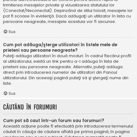
trimiterea mesajelor private şi vizualizarea statutului lor
(Conectat/Neconectat). Depinzând de stilul folosit, mesajele lor
pot fi scoase în evidenţă. Dacă adăugaţi un utilizator în lista cu
persoane neagreate, mesajele acestuia vor fi ascunse.
Sus
Cum pot adăuga/şterge utilizatori în listele mele de
prieteni sau persoane neagreate?
Puteţi adăuga utilizatori în două moduri. În cadrul fiecărui profil
al utilizatorului, există un link pentru a-l adăuga în lista de
prieteni sau persoane neagreate. Alternativ, puteţi adăuga
direct prin introducerea numelor de utilizatori din Panoul
utilizatorului. Din aceeaşi pagină puteţi să şi ştergeţi nume din
liste.
Sus
Căutând în forumuri
Cum pot să caut într-un forum sau forumuri?
Această acțiune poate fi efectuată prin introducerea termenului
căutat în căsuţa de căutare aflată pe prima pagină, în pagina