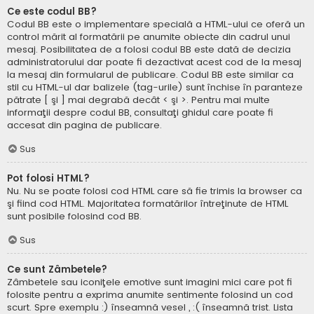
Ce este codul BB?
Codul BB este o implementare specială a HTML-ului ce oferă un
control mărit al formatării pe anumite obiecte din cadrul unui
mesaj. Posibilitatea de a folosi codul BB este dată de decizia
administratorului dar poate fi dezactivat acest cod de la mesaj
la mesaj din formularul de publicare. Codul BB este similar ca
stil cu HTML-ul dar balizele (tag-urile) sunt închise în paranteze
pătrate [ şi ] mai degrabă decât < şi >. Pentru mai multe
informaţii despre codul BB, consultaţi ghidul care poate fi
accesat din pagina de publicare.
Sus
Pot folosi HTML?
Nu. Nu se poate folosi cod HTML care să fie trimis la browser ca
şi fiind cod HTML. Majoritatea formatărilor întreţinute de HTML
sunt posibile folosind cod BB.
Sus
Ce sunt Zâmbetele?
Zâmbetele sau iconiţele emotive sunt imagini mici care pot fi
folosite pentru a exprima anumite sentimente folosind un cod
scurt. Spre exemplu :) înseamnă vesel , :( înseamnă trist. Lista