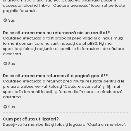
unui forum sau a unui subiect. Căutarea avansată poate fi
accesată folosind link-ul “Căutare avansată” localizat pe toate
paginile forumului.
Sus
De ce căutarea mea nu returnează niciun rezultat?
Căutarea efectuată a fost probabil prea vagă şi a inclus mulţi
termeni comuni care nu sunt indexaţi de phpBB3. Fiţi mai
specific şi folosiţi opţiunile disponibile în formularul de căutare
avansată.
Sus
De ce căutarea mea returnează o pagină goală!?
Căutarea efectuată a returnat prea multe rezultate pentru a le
prelucra webserver-ul. Folosiţi “Căutare avansată” şi fiţi mai
specific în termenii folosiţi şi forumurile în care se efectuează
căutarea.
Sus
Cum pot căuta utilizatori?
Duceţi-vă la memberlist şi folosiţi legătura “Caută un membru”.