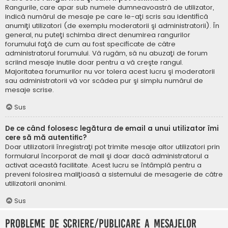
Rangurile, care apar sub numele dumneavoastră de utilizator,
indică numărul de mesaje pe care le-aţi scris sau identifică
anumiţi utilizatori (de exemplu moderatorii şi administratorii). În
general, nu puteţi schimba direct denumirea rangurilor
forumului faţă de cum au fost specificate de către
administratorul forumului. Vă rugăm, să nu abuzaţi de forum
scriind mesaje inutile doar pentru a vă creşte rangul.
Majoritatea forumurilor nu vor tolera acest lucru şi moderatorii
sau administratorii vă vor scădea pur şi simplu numărul de
mesaje scrise.
Sus
De ce când folosesc legătura de email a unui utilizator îmi
cere să mă autentific?
Doar utilizatorii înregistraţi pot trimite mesaje altor utilizatori prin
formularul încorporat de mail şi doar dacă administratorul a
activat această facilitate. Acest lucru se întâmplă pentru a
preveni folosirea maliţioasă a sistemului de mesagerie de către
utilizatorii anonimi.
Sus
Probleme de scriere/publicare a mesajelor