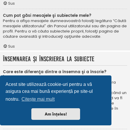
Sus
Cum pot găsi mesajele şi subiectele mele?
Pentru a afişa mesajele dumneavoastră folosiţi legătura “Căută
mesajele utilizatorului” din Panoul utilizatorului sau din pagina de
profil. Pentru a vă căuta subiectele proprii, folosiţi pagina de
căutare avansată şi introduceţi opţiunile adecvate.
Sus
Însemnarea şi înscrierea la subiecte
Care este diferenţa dintre a însemna şi a înscrie?
În phpBB 3.0 însemnarea era foarte asemănătoare cu
însemnarea în browser-ul web. Nu eraţi notificat când era
Acest site utilizează cookie-uri pentru a vă
publicat un răspuns. În phpBB 3.1, însemnarea este
asigura cea mai bună experiență pe site-ul
asemănătoarea înscrierii la un subiect. Puteți fi notificat când un
subiect este actualizat. Înscriindu-vă, veţi fi notificat când va fi
nostru.
Citește mai mult
publicat un răspuns în subiectul sau în forum. Opțiunile de
notificare pentru însemnare și înscriere pot fi configurate în
Panoul utilizatorului, sub “Preferințe forum”.
Am înțeles!
Sus