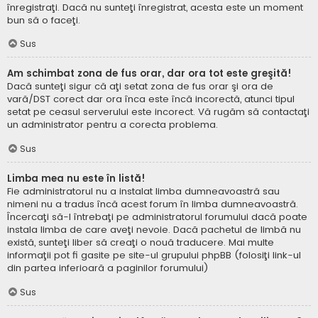
înregistraţi. Dacă nu sunteţi înregistrat, acesta este un moment
bun să o faceţi.
Sus
Am schimbat zona de fus orar, dar ora tot este greşită!
Dacă sunteţi sigur că aţi setat zona de fus orar şi ora de
vară/DST corect dar ora înca este încă incorectă, atunci tipul
setat pe ceasul serverului este incorect. Vă rugăm să contactaţi
un administrator pentru a corecta problema.
Sus
Limba mea nu este în listă!
Fie administratorul nu a instalat limba dumneavoastră sau
nimeni nu a tradus încă acest forum în limba dumneavoastră.
Încercaţi să-l întrebaţi pe administratorul forumului dacă poate
instala limba de care aveţi nevoie. Dacă pachetul de limbă nu
există, sunteţi liber să creaţi o nouă traducere. Mai multe
informaţii pot fi gasite pe site-ul grupului phpBB (folosiţi link-ul
din partea inferioară a paginilor forumului)
Sus