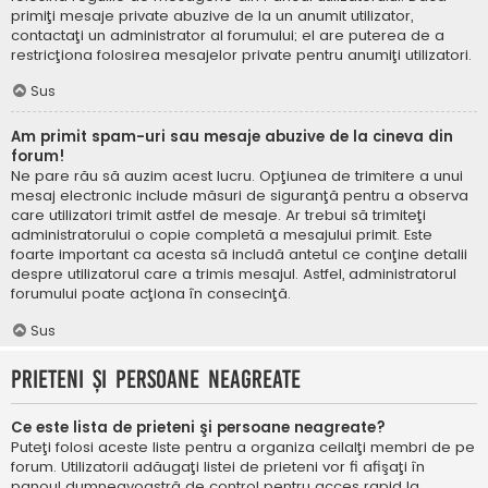
primiţi mesaje private abuzive de la un anumit utilizator,
contactaţi un administrator al forumului; el are puterea de a
restricţiona folosirea mesajelor private pentru anumiţi utilizatori.
Sus
Am primit spam-uri sau mesaje abuzive de la cineva din
forum!
Ne pare rău să auzim acest lucru. Opţiunea de trimitere a unui
mesaj electronic include măsuri de siguranţă pentru a observa
care utilizatori trimit astfel de mesaje. Ar trebui să trimiteţi
administratorului o copie completă a mesajului primit. Este
foarte important ca acesta să includă antetul ce conţine detalii
despre utilizatorul care a trimis mesajul. Astfel, administratorul
forumului poate acţiona în consecinţă.
Sus
Prieteni şi persoane neagreate
Ce este lista de prieteni şi persoane neagreate?
Puteţi folosi aceste liste pentru a organiza ceilalţi membri de pe
forum. Utilizatorii adăugaţi listei de prieteni vor fi afişaţi în
panoul dumneavoastră de control pentru acces rapid la