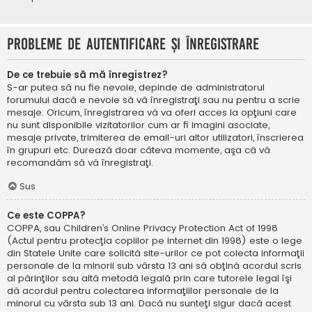
Probleme de autentificare şi înregistrare
De ce trebuie să mă înregistrez?
S-ar putea să nu fie nevoie, depinde de administratorul
forumului dacă e nevoie să vă înregistraţi sau nu pentru a scrie
mesaje. Oricum, înregistrarea vă va oferi acces la opţiuni care
nu sunt disponibile vizitatorilor cum ar fi imagini asociate,
mesaje private, trimiterea de email-uri altor utilizatori, înscrierea
în grupuri etc. Durează doar câteva momente, aşa că vă
recomandăm să vă înregistraţi.
Sus
Ce este COPPA?
COPPA, sau Children’s Online Privacy Protection Act of 1998
(Actul pentru protecţia copiilor pe internet din 1998) este o lege
din Statele Unite care solicită site-urilor ce pot colecta informaţii
personale de la minorii sub vârsta 13 ani să obţină acordul scris
al părinţilor sau altă metodă legală prin care tutorele legal îşi
dă acordul pentru colectarea informaţiilor personale de la
minorul cu vârsta sub 13 ani. Dacă nu sunteţi sigur dacă acest