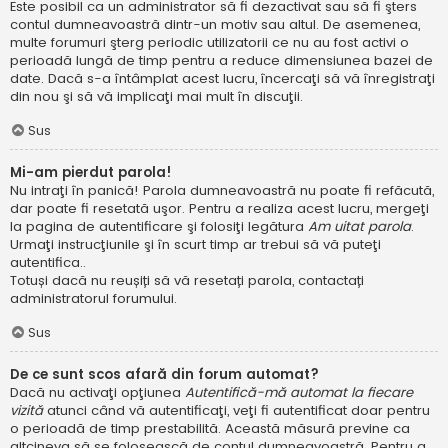
Este posibil ca un administrator să fi dezactivat sau să fi şters
contul dumneavoastră dintr-un motiv sau altul. De asemenea,
multe forumuri şterg periodic utilizatorii ce nu au fost activi o
perioadă lungă de timp pentru a reduce dimensiunea bazei de
date. Dacă s-a întâmplat acest lucru, încercaţi să vă înregistraţi
din nou şi să vă implicaţi mai mult în discuţii.
Sus
Mi-am pierdut parola!
Nu intraţi în panică! Parola dumneavoastră nu poate fi refăcută,
dar poate fi resetată uşor. Pentru a realiza acest lucru, mergeţi
la pagina de autentificare şi folosiţi legătura
Am uitat parola
.
Urmaţi instrucţiunile şi în scurt timp ar trebui să vă puteţi
autentifica..
Totuși dacă nu reușiți să vă resetați parola, contactați
administratorul forumului.
Sus
De ce sunt scos afară din forum automat?
Dacă nu activaţi opţiunea
Autentifică-mă automat la fiecare
vizită
atunci când vă autentificaţi, veţi fi autentificat doar pentru
o perioadă de timp prestabilită. Această măsură previne ca
altcineva să se folosească de contul dumneavoastră. Pentru a