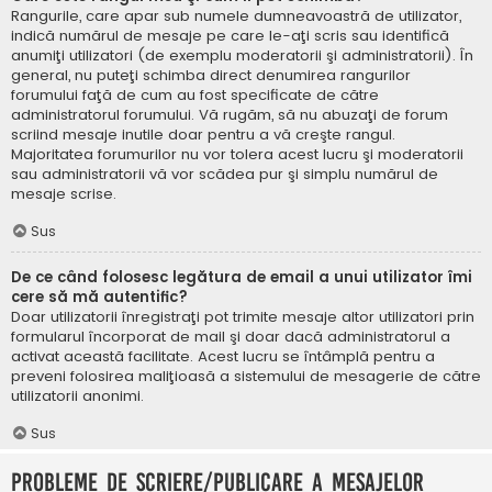
Rangurile, care apar sub numele dumneavoastră de utilizator,
indică numărul de mesaje pe care le-aţi scris sau identifică
anumiţi utilizatori (de exemplu moderatorii şi administratorii). În
general, nu puteţi schimba direct denumirea rangurilor
forumului faţă de cum au fost specificate de către
administratorul forumului. Vă rugăm, să nu abuzaţi de forum
scriind mesaje inutile doar pentru a vă creşte rangul.
Majoritatea forumurilor nu vor tolera acest lucru şi moderatorii
sau administratorii vă vor scădea pur şi simplu numărul de
mesaje scrise.
Sus
De ce când folosesc legătura de email a unui utilizator îmi
cere să mă autentific?
Doar utilizatorii înregistraţi pot trimite mesaje altor utilizatori prin
formularul încorporat de mail şi doar dacă administratorul a
activat această facilitate. Acest lucru se întâmplă pentru a
preveni folosirea maliţioasă a sistemului de mesagerie de către
utilizatorii anonimi.
Sus
Probleme de scriere/publicare a mesajelor