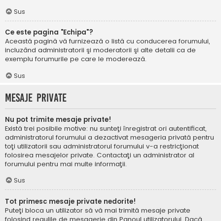
Sus
Ce este pagina "Echipa"?
Această pagină vă furnizează o listă cu conducerea forumului,
incluzând administratorii şi moderatorii şi alte detalii ca de
exemplu forumurile pe care le moderează.
Sus
Mesaje private
Nu pot trimite mesaje private!
Există trei posibile motive: nu sunteţi înregistrat ori autentificat,
administratorul forumului a dezactivat mesageria privată pentru
toţi utilizatorii sau administratorul forumului v-a restricţionat
folosirea mesajelor private. Contactaţi un administrator al
forumului pentru mai multe informaţii.
Sus
Tot primesc mesaje private nedorite!
Puteţi bloca un utilizator să vă mai trimită mesaje private
folosind regulile de mesagerie din Panoul utilizatorului. Dacă