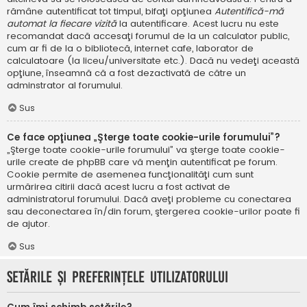
rămâne autentificat tot timpul, bifaţi opţiunea
Autentifică-mă
automat la fiecare vizită
la autentificare. Acest lucru nu este
recomandat dacă accesaţi forumul de la un calculator public,
cum ar fi de la o bibliotecă, internet cafe, laborator de
calculatoare (la liceu/universitate etc.). Dacă nu vedeţi această
opţiune, înseamnă că a fost dezactivată de către un
adminstrator al forumului.
Sus
Ce face opţiunea „Şterge toate cookie-urile forumului”?
„Şterge toate cookie-urile forumului” va şterge toate cookie-
urile create de phpBB care vă menţin autentificat pe forum.
Cookie permite de asemenea funcţionalităţi cum sunt
urmărirea citirii dacă acest lucru a fost activat de
administratorul forumului. Dacă aveţi probleme cu conectarea
sau deconectarea în/din forum, ştergerea cookie-urilor poate fi
de ajutor.
Sus
Setările şi preferinţele utilizatorului