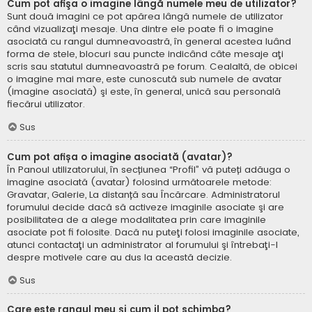
Cum pot afişa o imagine lângă numele meu de utilizator?
Sunt două imagini ce pot apărea lângă numele de utilizator
când vizualizaţi mesaje. Una dintre ele poate fi o imagine
asociată cu rangul dumneavoastră, în general acestea luând
forma de stele, blocuri sau puncte indicând câte mesaje aţi
scris sau statutul dumneavoastră pe forum. Cealaltă, de obicei
o imagine mai mare, este cunoscută sub numele de avatar
(imagine asociată) şi este, în general, unică sau personală
fiecărui utilizator.
Sus
Cum pot afișa o imagine asociată (avatar)?
În Panoul utilizatorului, în secțiunea “Profil” vă puteți adăuga o
imagine asociată (avatar) folosind următoarele metode:
Gravatar, Galerie, La distanță sau Încărcare. Administratorul
forumului decide dacă să activeze imaginile asociate şi are
posibilitatea de a alege modalitatea prin care imaginile
asociate pot fi folosite. Dacă nu puteţi folosi imaginile asociate,
atunci contactaţi un administrator al forumului şi întrebaţi-l
despre motivele care au dus la această decizie.
Sus
Care este rangul meu şi cum il pot schimba?