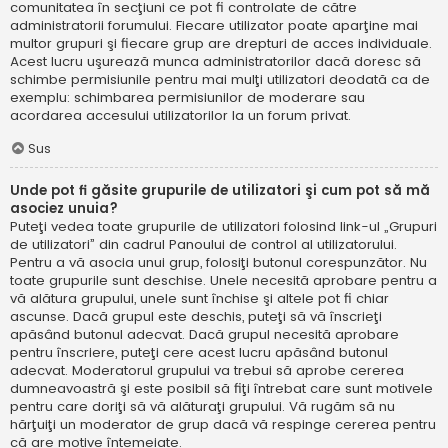
comunitatea în secţiuni ce pot fi controlate de către
administratorii forumului. Fiecare utilizator poate aparţine mai
multor grupuri şi fiecare grup are drepturi de acces individuale.
Acest lucru uşurează munca administratorilor dacă doresc să
schimbe permisiunile pentru mai mulţi utilizatori deodată ca de
exemplu: schimbarea permisiunilor de moderare sau
acordarea accesului utilizatorilor la un forum privat.
Sus
Unde pot fi găsite grupurile de utilizatori şi cum pot să mă
asociez unuia?
Puteţi vedea toate grupurile de utilizatori folosind link-ul „Grupuri
de utilizatori” din cadrul Panoului de control al utilizatorului.
Pentru a vă asocia unui grup, folosiţi butonul corespunzător. Nu
toate grupurile sunt deschise. Unele necesită aprobare pentru a
vă alătura grupului, unele sunt închise şi altele pot fi chiar
ascunse. Dacă grupul este deschis, puteţi să vă înscrieţi
apăsând butonul adecvat. Dacă grupul necesită aprobare
pentru înscriere, puteţi cere acest lucru apăsând butonul
adecvat. Moderatorul grupului va trebui să aprobe cererea
dumneavoastră şi este posibil să fiţi întrebat care sunt motivele
pentru care doriţi să vă alăturaţi grupului. Vă rugăm să nu
hărţuiţi un moderator de grup dacă vă respinge cererea pentru
că are motive întemeiate.