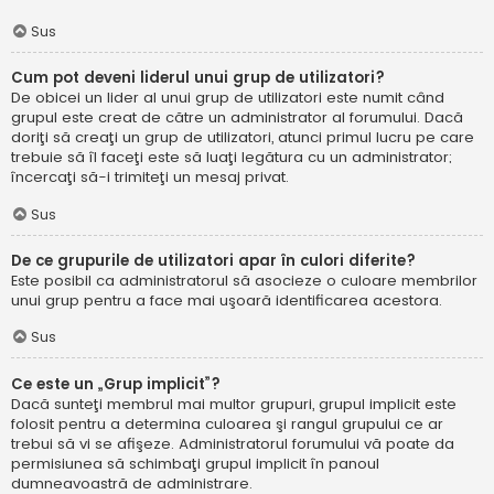
Sus
Cum pot deveni liderul unui grup de utilizatori?
De obicei un lider al unui grup de utilizatori este numit când
grupul este creat de către un administrator al forumului. Dacă
doriţi să creaţi un grup de utilizatori, atunci primul lucru pe care
trebuie să îl faceţi este să luaţi legătura cu un administrator;
încercaţi să-i trimiteţi un mesaj privat.
Sus
De ce grupurile de utilizatori apar în culori diferite?
Este posibil ca administratorul să asocieze o culoare membrilor
unui grup pentru a face mai uşoară identificarea acestora.
Sus
Ce este un „Grup implicit”?
Dacă sunteţi membrul mai multor grupuri, grupul implicit este
folosit pentru a determina culoarea şi rangul grupului ce ar
trebui să vi se afişeze. Administratorul forumului vă poate da
permisiunea să schimbaţi grupul implicit în panoul
dumneavoastră de administrare.