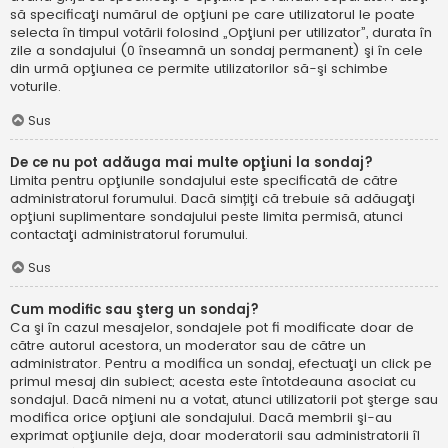
să specificaţi numărul de opţiuni pe care utilizatorul le poate
selecta în timpul votării folosind „Opţiuni per utilizator”, durata în
zile a sondajului (0 înseamnă un sondaj permanent) şi în cele
din urmă opţiunea ce permite utilizatorilor să-şi schimbe
voturile.
Sus
De ce nu pot adăuga mai multe opţiuni la sondaj?
Limita pentru opţiunile sondajului este specificată de către
administratorul forumului. Dacă simțiţi că trebuie să adăugaţi
opţiuni suplimentare sondajului peste limita permisă, atunci
contactaţi administratorul forumului.
Sus
Cum modific sau şterg un sondaj?
Ca şi în cazul mesajelor, sondajele pot fi modificate doar de
către autorul acestora, un moderator sau de către un
administrator. Pentru a modifica un sondaj, efectuaţi un click pe
primul mesaj din subiect; acesta este întotdeauna asociat cu
sondajul. Dacă nimeni nu a votat, atunci utilizatorii pot şterge sau
modifica orice opţiuni ale sondajului. Dacă membrii şi-au
exprimat opţiunile deja, doar moderatorii sau administratorii îl