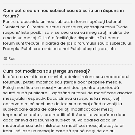
Cum pot crea un nou subiect sau să scriu un răspuns în
forum?
Pentru a deschide un nou subiect în forum, apăsaţi butonul
"Subiect nou". Pentru a scrie un răspuns, apăsați butonul "Scrie
răspuns".Este posibil să vi se ceară să vă înregistraţi înainte de
a scrie un mesaj. O listă a facilităţilor disponibile în fiecare
forum sunt trecute în partea de jos a forumului sau a subiectului.
Exemplu: Puteţi crea subiecte noi, Puteți atașa fișiere, etc.
Sus
Cum pot modifica sau şterge un mesaj?
În afara cazului în care sunteţi administratorul sau moderatorul
forumului, puteţi modifica sau şterge doar propriile mesaje.
Puteţi modifica un mesaj - uneori doar pentru o perioadă
scurtă după publicare - apăsând butonul de modificare asociat
mesajulului respectiv. Dacă cineva a răspuns la mesaj, veţi
observa o mică secţiune de text sub mesaj când reveniţi la
subiect care arată de câte ori aţi modificat acel mesaj
împreună cu data şi ora modificării. Aceasta va apărea doar
dacă cineva a răspuns la subiect; nu va apărea dacă un
moderator sau administrator a modificat mesajul, aceştia ar
trebui să lase un mesaj în care să spună ce şi de ce au