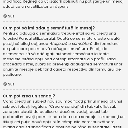
modificat. Reţineţi că utilizatorii obișnuiți nu pot şterge un mesaj
odată ce un alt utilizator a răspuns.
Sus
Cum pot să îmi adaug semnătură la mesaj?
Pentru a adăuga o semnătură trebuie întâi să vă creaţi una
folosind Panoul utilizatorului. Odată ce semnătura este creată,
puteţi să bifaţi opţiunea
Ataşează o semnătură
din formularul
de publicare pentru a vă adăuga semnătura. Puteţi, de
asemenea, să vă adăugaţi automat semnătura la toate
mesajele bifând opţiunea corespunzătoare din profil. Dacă
procedaţi astfel, puteţi să preveniţi adăugarea semnăturii unor
anumite mesaje debifând caseta respectivă din formularul de
publicare.
Sus
Cum pot crea un sondaj?
Când creaţi un subiect nou sau modificaţi primul mesaj al unui
subiect, folosiți legătura “Creare sondaj” din tab-ul aflat sub
zona principală de publicare; dacă nu vedeţi acest tab,
probabil nu aveţi permisiunea de a crea sondaje. Introduceţi un
titlu şi cel puţin două opţiuni în câmpurile corespunzătoare,
având grijă să specificaţi o opţiune pe rânduri separate. Puteţi