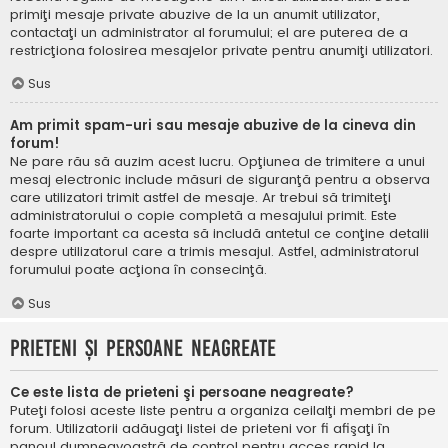
primiţi mesaje private abuzive de la un anumit utilizator,
contactaţi un administrator al forumului; el are puterea de a
restricţiona folosirea mesajelor private pentru anumiţi utilizatori.
Sus
Am primit spam-uri sau mesaje abuzive de la cineva din
forum!
Ne pare rău să auzim acest lucru. Opţiunea de trimitere a unui
mesaj electronic include măsuri de siguranţă pentru a observa
care utilizatori trimit astfel de mesaje. Ar trebui să trimiteţi
administratorului o copie completă a mesajului primit. Este
foarte important ca acesta să includă antetul ce conţine detalii
despre utilizatorul care a trimis mesajul. Astfel, administratorul
forumului poate acţiona în consecinţă.
Sus
Prieteni şi persoane neagreate
Ce este lista de prieteni şi persoane neagreate?
Puteţi folosi aceste liste pentru a organiza ceilalţi membri de pe
forum. Utilizatorii adăugaţi listei de prieteni vor fi afişaţi în
panoul dumneavoastră de control pentru acces rapid la