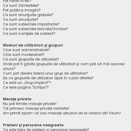
Pot folosi HTML?
Ce sunt Zâmbetele?
Pot publica imagini?
Ce sunt anunţurile globale?
Ce sunt anunţurile?
Ce sunt subiectele importante?
Ce sunt subiectele blocate/închise?
Ce sunt iconiţele de subiect?
Niveluri de utilizatori şi grupuri
Cine sunt administratorii?
Cine sunt moderatorii?
Ce sunt grupurile de utilizatori?
Unde pot fi găsite grupurile de utilizatori şi cum pot să mă asociez
unuia?
Cum pot deveni liderul unui grup de utilizatori?
De ce grupurile de utilizatori apar în culori diferite?
Ce este un „Grup implicit”?
Ce este pagina "Echipa"?
Mesaje private
Nu pot trimite mesaje private!
Tot primesc mesaje private nedorite!
Am primit spam-uri sau mesaje abuzive de la cineva din forum!
Prieteni şi persoane neagreate
Ce este lista de prieteni şi persoane neagreate?