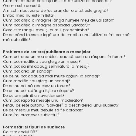
Cum îmi ascund prezența în lista de utilizatori conectați?
Ora nu este corectă!
Am schimbat zona de fus orar, dar ora tot este greşită!
Limba mea nu este în listă!
Cum pot afişa o imagine lângă numele meu de utilizator?
Cum pot afișa o imagine asociată (avatar)?
Care este rangul meu şi cum il pot schimba?
De ce când folosesc legătura de email a unui utilizator îmi cere să
mă autentific?
Probleme de scriere/publicare a mesajelor
Cum pot crea un nou subiect sau să scriu un răspuns în forum?
Cum pot modifica sau şterge un mesaj?
Cum pot să îmi adaug semnătură la mesaj?
Cum pot crea un sondaj?
De ce nu pot adăuga mai multe opţiuni la sondaj?
Cum modific sau şterg un sondaj?
De ce nu pot să accesez un forum?
De ce nu pot adăuga fişiere ataşate?
De ce am primit un avertisment?
Cum pot raporta mesaje unui moderator?
Pentru ce este butonul "Salvare" la deschiderea unui subiect?
De ce mesajul meu trebuie să fie aprobat?
Cum îmi promovez subiectul?
Formatări şi tipuri de subiecte
Ce este codul BB?