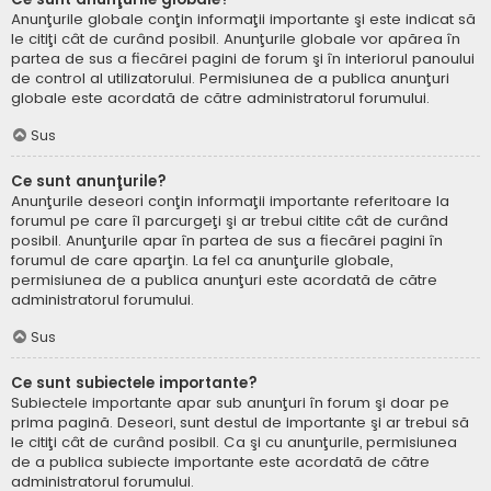
Anunţurile globale conţin informaţii importante şi este indicat să
le citiţi cât de curând posibil. Anunţurile globale vor apărea în
partea de sus a fiecărei pagini de forum şi în interiorul panoului
de control al utilizatorului. Permisiunea de a publica anunţuri
globale este acordată de către administratorul forumului.
Sus
Ce sunt anunţurile?
Anunţurile deseori conţin informaţii importante referitoare la
forumul pe care îl parcurgeţi şi ar trebui citite cât de curând
posibil. Anunţurile apar în partea de sus a fiecărei pagini în
forumul de care aparţin. La fel ca anunţurile globale,
permisiunea de a publica anunţuri este acordată de către
administratorul forumului.
Sus
Ce sunt subiectele importante?
Subiectele importante apar sub anunţuri în forum şi doar pe
prima pagină. Deseori, sunt destul de importante şi ar trebui să
le citiţi cât de curând posibil. Ca şi cu anunţurile, permisiunea
de a publica subiecte importante este acordată de către
administratorul forumului.