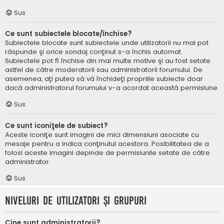
Sus
Ce sunt subiectele blocate/închise?
Subiectele blocate sunt subiectele unde utilizatorii nu mai pot
răspunde şi orice sondaj conţinut s-a închis automat.
Subiectele pot fi închise din mai multe motive şi au fost setate
astfel de către moderatorii sau administratorii forumului. De
asemenea, aţi putea să vă închideţi propriile subiecte doar
dacă administratorul forumului v-a acordat această permisiune.
Sus
Ce sunt iconiţele de subiect?
Aceste iconiţe sunt imagini de mici dimensiuni asociate cu
mesaje pentru a indica conţinutul acestora. Posibilitatea de a
folosi aceste imagini depinde de permisiunile setate de către
administrator.
Sus
Niveluri de utilizatori şi grupuri
Cine sunt administratorii?