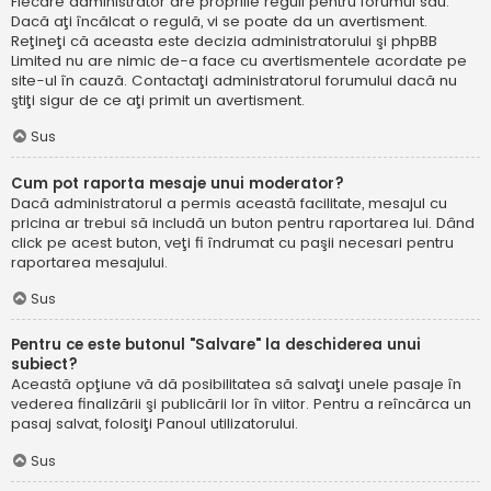
Fiecare administrator are propriile reguli pentru forumul său.
Dacă aţi încălcat o regulă, vi se poate da un avertisment.
Reţineţi că aceasta este decizia administratorului şi phpBB
Limited nu are nimic de-a face cu avertismentele acordate pe
site-ul în cauză. Contactaţi administratorul forumului dacă nu
ştiţi sigur de ce aţi primit un avertisment.
Sus
Cum pot raporta mesaje unui moderator?
Dacă administratorul a permis această facilitate, mesajul cu
pricina ar trebui să includă un buton pentru raportarea lui. Dând
click pe acest buton, veţi fi îndrumat cu paşii necesari pentru
raportarea mesajului.
Sus
Pentru ce este butonul "Salvare" la deschiderea unui
subiect?
Această opţiune vă dă posibilitatea să salvaţi unele pasaje în
vederea finalizării şi publicării lor în viitor. Pentru a reîncărca un
pasaj salvat, folosiţi Panoul utilizatorului.
Sus