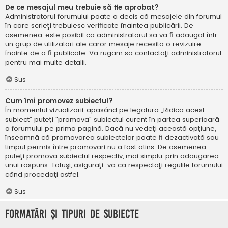
De ce mesajul meu trebuie să fie aprobat?
Administratorul forumului poate a decis că mesajele din forumul
în care scrieţi trebuiesc verificate înaintea publicării. De
asemenea, este posibil ca administratorul să vă fi adăugat într-
un grup de utilizatori ale căror mesaje recesită o revizuire
înainte de a fi publicate. Vă rugăm să contactaţi administratorul
pentru mai multe detalii.
Sus
Cum îmi promovez subiectul?
În momentul vizualizării, apăsând pe legătura „Ridică acest
subiect” puteţi "promova" subiectul curent în partea superioară
a forumului pe prima pagină. Dacă nu vedeţi această opţiune,
înseamnă că promovarea subiectelor poate fi dezactivată sau
timpul permis între promovări nu a fost atins. De asemenea,
puteţi promova subiectul respectiv, mai simplu, prin adăugarea
unui răspuns. Totuşi, asiguraţi-vă că respectaţi regulile forumului
când procedaţi astfel.
Sus
Formatări şi tipuri de subiecte