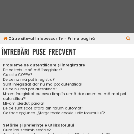
C
Către site-ul Infopescar Tv
Prima pagină
ă
Întrebări puse frecvent
u
t
Probleme de autentificare şi înregistrare
a
De ce trebuie să mă înregistrez?
Ce este COPPA?
r
De ce nu mă pot înregistra?
Sunt înregistrat dar nu mă pot autentifica!
e
De ce nu mă pot autentifica?
M-am înregistrat cu ceva timp în urmă dar acum nu mă mai pot
autentifica?!
Mi-am pierdut parola!
De ce sunt scos afară din forum automat?
Ce face opţiunea „Şterge toate cookie-urile forumului”?
Setările şi preferinţele utilizatorului
Cum îmi schimb setările?