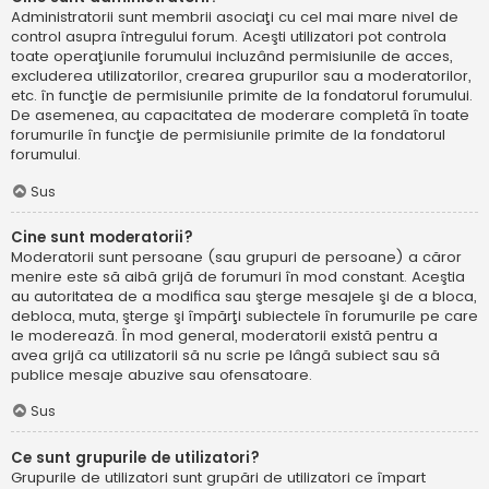
Administratorii sunt membrii asociaţi cu cel mai mare nivel de
control asupra întregului forum. Aceşti utilizatori pot controla
toate operaţiunile forumului incluzând permisiunile de acces,
excluderea utilizatorilor, crearea grupurilor sau a moderatorilor,
etc. în funcţie de permisiunile primite de la fondatorul forumului.
De asemenea, au capacitatea de moderare completă în toate
forumurile în funcţie de permisiunile primite de la fondatorul
forumului.
Sus
Cine sunt moderatorii?
Moderatorii sunt persoane (sau grupuri de persoane) a căror
menire este să aibă grijă de forumuri în mod constant. Aceştia
au autoritatea de a modifica sau şterge mesajele şi de a bloca,
debloca, muta, şterge şi împărţi subiectele în forumurile pe care
le moderează. În mod general, moderatorii există pentru a
avea grijă ca utilizatorii să nu scrie pe lângă subiect sau să
publice mesaje abuzive sau ofensatoare.
Sus
Ce sunt grupurile de utilizatori?
Grupurile de utilizatori sunt grupări de utilizatori ce împart