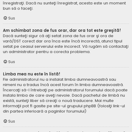
înregistraţi. Dacă nu sunteţi înregistrat, acesta este un moment
bun să o faceţi.
Sus
Am schimbat zona de fus orar, dar ora tot este greşită!
Dacă sunteţi sigur că aţi setat zona de fus orar şi ora de
vară/DST corect dar ora înca este încă incorectă, atunci tipul
setat pe ceasul serverului este incorect. Vă rugăm să contactaţi
un administrator pentru a corecta problema.
Sus
Limba mea nu este în listă!
Fie administratorul nu a instalat limba dumneavoastră sau
nimeni nu a tradus încă acest forum în limba dumneavoastră.
Încercaţi să-l întrebaţi pe administratorul forumului dacă poate
instala limba de care aveţi nevoie. Dacă pachetul de limbă nu
există, sunteţi liber să creaţi o nouă traducere. Mai multe
informaţii pot fi gasite pe site-ul grupului phpBB (folosiţi link-ul
din partea inferioară a paginilor forumului)
Sus