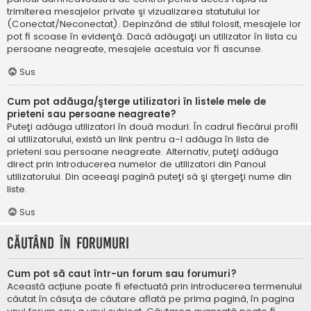
trimiterea mesajelor private şi vizualizarea statutului lor
(Conectat/Neconectat). Depinzând de stilul folosit, mesajele lor
pot fi scoase în evidenţă. Dacă adăugaţi un utilizator în lista cu
persoane neagreate, mesajele acestuia vor fi ascunse.
Sus
Cum pot adăuga/şterge utilizatori în listele mele de
prieteni sau persoane neagreate?
Puteţi adăuga utilizatori în două moduri. În cadrul fiecărui profil
al utilizatorului, există un link pentru a-l adăuga în lista de
prieteni sau persoane neagreate. Alternativ, puteţi adăuga
direct prin introducerea numelor de utilizatori din Panoul
utilizatorului. Din aceeaşi pagină puteţi să şi ştergeţi nume din
liste.
Sus
Căutând în forumuri
Cum pot să caut într-un forum sau forumuri?
Această acțiune poate fi efectuată prin introducerea termenului
căutat în căsuţa de căutare aflată pe prima pagină, în pagina