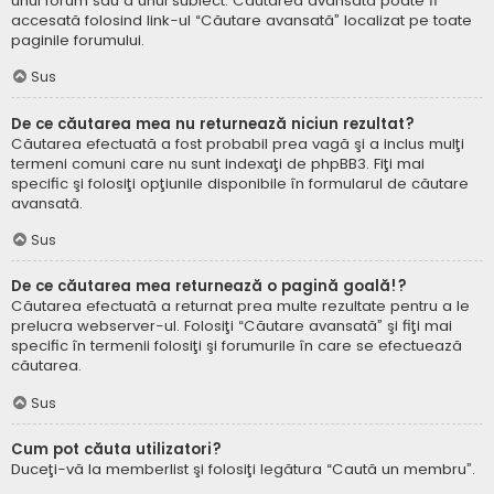
unui forum sau a unui subiect. Căutarea avansată poate fi
accesată folosind link-ul “Căutare avansată” localizat pe toate
paginile forumului.
Sus
De ce căutarea mea nu returnează niciun rezultat?
Căutarea efectuată a fost probabil prea vagă şi a inclus mulţi
termeni comuni care nu sunt indexaţi de phpBB3. Fiţi mai
specific şi folosiţi opţiunile disponibile în formularul de căutare
avansată.
Sus
De ce căutarea mea returnează o pagină goală!?
Căutarea efectuată a returnat prea multe rezultate pentru a le
prelucra webserver-ul. Folosiţi “Căutare avansată” şi fiţi mai
specific în termenii folosiţi şi forumurile în care se efectuează
căutarea.
Sus
Cum pot căuta utilizatori?
Duceţi-vă la memberlist şi folosiţi legătura “Caută un membru”.