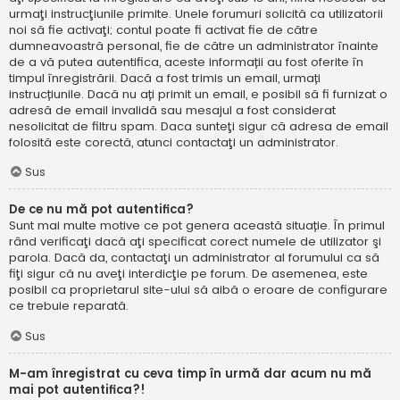
urmaţi instrucţiunile primite. Unele forumuri solicită ca utilizatorii
noi să fie activaţi; contul poate fi activat fie de către
dumneavoastră personal, fie de către un administrator înainte
de a vă putea autentifica, aceste informații au fost oferite în
timpul înregistrării. Dacă a fost trimis un email, urmați
instrucțiunile. Dacă nu ați primit un email, e posibil să fi furnizat o
adresă de email invalidă sau mesajul a fost considerat
nesolicitat de filtru spam. Daca sunteţi sigur că adresa de email
folosită este corectă, atunci contactaţi un administrator.
Sus
De ce nu mă pot autentifica?
Sunt mai multe motive ce pot genera această situație. În primul
rând verificaţi dacă aţi specificat corect numele de utilizator şi
parola. Dacă da, contactaţi un administrator al forumului ca să
fiţi sigur că nu aveţi interdicţie pe forum. De asemenea, este
posibil ca proprietarul site-ului să aibă o eroare de configurare
ce trebuie reparată.
Sus
M-am înregistrat cu ceva timp în urmă dar acum nu mă
mai pot autentifica?!