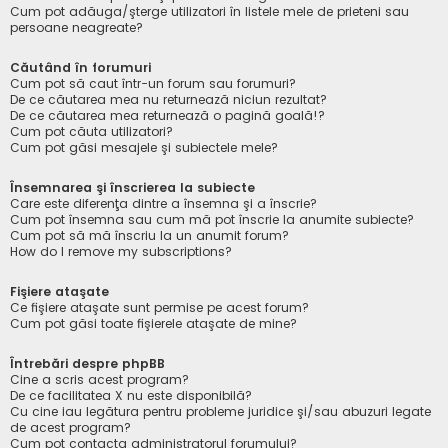
Cum pot adăuga/şterge utilizatori în listele mele de prieteni sau
persoane neagreate?
Căutând în forumuri
Cum pot să caut într-un forum sau forumuri?
De ce căutarea mea nu returnează niciun rezultat?
De ce căutarea mea returnează o pagină goală!?
Cum pot căuta utilizatori?
Cum pot găsi mesajele şi subiectele mele?
Însemnarea şi înscrierea la subiecte
Care este diferenţa dintre a însemna şi a înscrie?
Cum pot însemna sau cum mă pot înscrie la anumite subiecte?
Cum pot să mă înscriu la un anumit forum?
How do I remove my subscriptions?
Fişiere ataşate
Ce fişiere ataşate sunt permise pe acest forum?
Cum pot găsi toate fişierele ataşate de mine?
Întrebări despre phpBB
Cine a scris acest program?
De ce facilitatea X nu este disponibilă?
Cu cine iau legătura pentru probleme juridice şi/sau abuzuri legate
de acest program?
Cum pot contacta administratorul forumului?