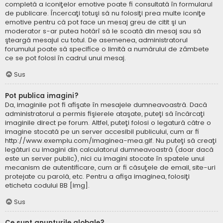
completă a iconiţelor emotive poate fi consultată în formularul
de publicare. Încercaţi totuşi să nu folosiţi prea multe iconiţe
emotive pentru că pot face un mesaj greu de citit şi un
moderator s-ar putea hotărî să le scoată din mesaj sau să
şteargă mesajul cu totul. De asemenea, administratorul
forumului poate să specifice o limită a numărului de zâmbete
ce se pot folosi în cadrul unui mesaj.
Sus
Pot publica imagini?
Da, imaginile pot fi afişate în mesajele dumneavoastră. Dacă
administratorul a permis fişierele ataşate, puteţi să încărcaţi
imaginile direct pe forum. Altfel, puteţi folosi o legatură către o
imagine stocată pe un server accesibil publicului, cum ar fi
http://www.exemplu.com/imaginea-mea.gif. Nu puteţi să creaţi
legături cu imagini din calculatorul dumneavoastră (doar dacă
este un server public), nici cu imagini stocate în spatele unui
mecanism de autentificare, cum ar fi căsuţele de email, site-uri
protejate cu parolă, etc. Pentru a afişa imaginea, folosiţi
eticheta codului BB [img].
Sus
Ce sunt anunţurile globale?