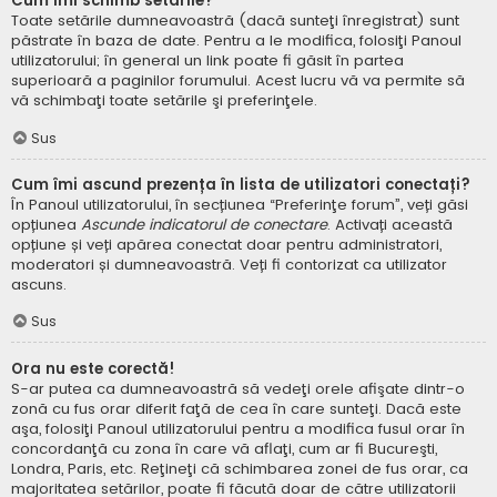
Cum îmi schimb setările?
Toate setările dumneavoastră (dacă sunteţi înregistrat) sunt
păstrate în baza de date. Pentru a le modifica, folosiţi Panoul
utilizatorului; în general un link poate fi găsit în partea
superioară a paginilor forumului. Acest lucru vă va permite să
vă schimbaţi toate setările şi preferinţele.
Sus
Cum îmi ascund prezența în lista de utilizatori conectați?
În Panoul utilizatorului, în secțiunea “Preferinţe forum”, veți găsi
opțiunea
Ascunde indicatorul de conectare
. Activați această
opțiune și veți apărea conectat doar pentru administratori,
moderatori și dumneavoastră. Veți fi contorizat ca utilizator
ascuns.
Sus
Ora nu este corectă!
S-ar putea ca dumneavoastră să vedeţi orele afişate dintr-o
zonă cu fus orar diferit faţă de cea în care sunteţi. Dacă este
aşa, folosiţi Panoul utilizatorului pentru a modifica fusul orar în
concordanţă cu zona în care vă aflaţi, cum ar fi Bucureşti,
Londra, Paris, etc. Reţineţi că schimbarea zonei de fus orar, ca
majoritatea setărilor, poate fi făcută doar de către utilizatorii