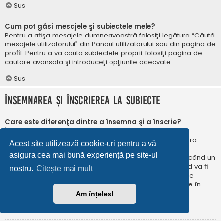
Sus
Cum pot găsi mesajele şi subiectele mele?
Pentru a afişa mesajele dumneavoastră folosiţi legătura “Căută
mesajele utilizatorului” din Panoul utilizatorului sau din pagina de
profil. Pentru a vă căuta subiectele proprii, folosiţi pagina de
căutare avansată şi introduceţi opţiunile adecvate.
Sus
Însemnarea şi înscrierea la subiecte
Care este diferenţa dintre a însemna şi a înscrie?
În phpBB 3.0 însemnarea era foarte asemănătoare cu
însemnarea în browser-ul web. Nu eraţi notificat când era
Acest site utilizează cookie-uri pentru a vă
publicat un răspuns. În phpBB 3.1, însemnarea este
asigura cea mai bună experiență pe site-ul
asemănătoarea înscrierii la un subiect. Puteți fi notificat când un
subiect este actualizat. Înscriindu-vă, veţi fi notificat când va fi
nostru.
Citește mai mult
publicat un răspuns în subiectul sau în forum. Opțiunile de
notificare pentru însemnare și înscriere pot fi configurate în
Panoul utilizatorului, sub “Preferințe forum”.
Am înțeles!
Sus