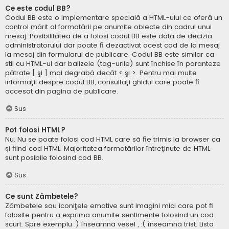
Ce este codul BB?
Codul BB este o implementare specială a HTML-ului ce oferă un
control mărit al formatării pe anumite obiecte din cadrul unui
mesaj. Posibilitatea de a folosi codul BB este dată de decizia
administratorului dar poate fi dezactivat acest cod de la mesaj
la mesaj din formularul de publicare. Codul BB este similar ca
stil cu HTML-ul dar balizele (tag-urile) sunt închise în paranteze
pătrate [ şi ] mai degrabă decât < şi >. Pentru mai multe
informaţii despre codul BB, consultaţi ghidul care poate fi
accesat din pagina de publicare.
Sus
Pot folosi HTML?
Nu. Nu se poate folosi cod HTML care să fie trimis la browser ca
şi fiind cod HTML. Majoritatea formatărilor întreţinute de HTML
sunt posibile folosind cod BB.
Sus
Ce sunt Zâmbetele?
Zâmbetele sau iconiţele emotive sunt imagini mici care pot fi
folosite pentru a exprima anumite sentimente folosind un cod
scurt. Spre exemplu :) înseamnă vesel , :( înseamnă trist. Lista