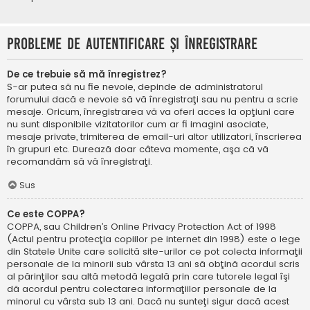
Probleme de autentificare şi înregistrare
De ce trebuie să mă înregistrez?
S-ar putea să nu fie nevoie, depinde de administratorul
forumului dacă e nevoie să vă înregistraţi sau nu pentru a scrie
mesaje. Oricum, înregistrarea vă va oferi acces la opţiuni care
nu sunt disponibile vizitatorilor cum ar fi imagini asociate,
mesaje private, trimiterea de email-uri altor utilizatori, înscrierea
în grupuri etc. Durează doar câteva momente, aşa că vă
recomandăm să vă înregistraţi.
Sus
Ce este COPPA?
COPPA, sau Children’s Online Privacy Protection Act of 1998
(Actul pentru protecţia copiilor pe internet din 1998) este o lege
din Statele Unite care solicită site-urilor ce pot colecta informaţii
personale de la minorii sub vârsta 13 ani să obţină acordul scris
al părinţilor sau altă metodă legală prin care tutorele legal îşi
dă acordul pentru colectarea informaţiilor personale de la
minorul cu vârsta sub 13 ani. Dacă nu sunteţi sigur dacă acest