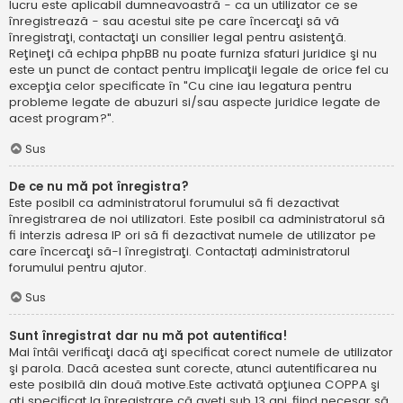
lucru este aplicabil dumneavoastră - ca un utilizator ce se
înregistrează - sau acestui site pe care încercaţi să vă
înregistraţi, contactaţi un consilier legal pentru asistenţă.
Reţineţi că echipa phpBB nu poate furniza sfaturi juridice şi nu
este un punct de contact pentru implicaţii legale de orice fel cu
excepţia celor specificate în "Cu cine iau legatura pentru
probleme legate de abuzuri si/sau aspecte juridice legate de
acest program?".
Sus
De ce nu mă pot înregistra?
Este posibil ca administratorul forumului să fi dezactivat
înregistrarea de noi utilizatori. Este posibil ca administratorul să
fi interzis adresa IP ori să fi dezactivat numele de utilizator pe
care încercaţi să-l înregistraţi. Contactați administratorul
forumului pentru ajutor.
Sus
Sunt înregistrat dar nu mă pot autentifica!
Mai întâi verificaţi dacă aţi specificat corect numele de utilizator
şi parola. Dacă acestea sunt corecte, atunci autentificarea nu
este posibilă din două motive.Este activată opţiunea COPPA şi
aţi specificat la înregistrare că aveţi sub 13 ani, fiind necesar să