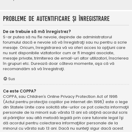
Probleme de autentificare şi înregistrare
De ce trebuie să mă înregistrez?
S-ar putea să nu fie nevoie, depinde de administratorul
forumului dacă e nevoie să vă înregistraţi sau nu pentru a scrie
mesaje. Oricum, înregistrarea vă va oferi acces la opţiuni care
nu sunt disponibile vizitatorilor cum ar fi imagini asociate,
mesaje private, trimiterea de email-uri altor utilizatori, înscrierea
în grupuri etc. Durează doar câteva momente, aşa că vă
recomandăm să vă înregistraţi.
Sus
Ce este COPPA?
COPPA, sau Children’s Online Privacy Protection Act of 1998
(Actul pentru protecţia copiilor pe internet din 1998) este o lege
din Statele Unite care solicită site-urilor ce pot colecta informaţii
personale de la minorii sub vârsta 13 ani să obţină acordul scris
al părinţilor sau altă metodă legală prin care tutorele legal îşi
dă acordul pentru colectarea informaţiilor personale de la
minorul cu vârsta sub 13 ani. Dacă nu sunteţi sigur dacă acest