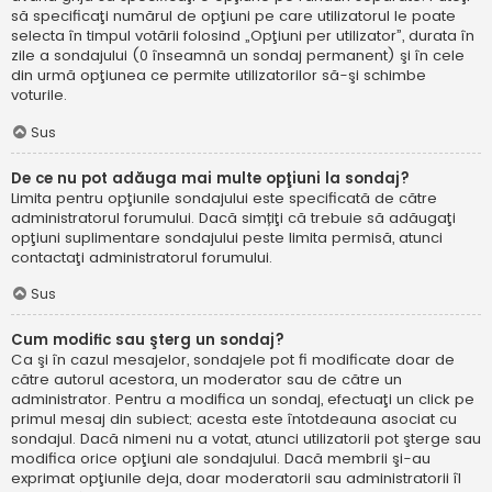
să specificaţi numărul de opţiuni pe care utilizatorul le poate
selecta în timpul votării folosind „Opţiuni per utilizator”, durata în
zile a sondajului (0 înseamnă un sondaj permanent) şi în cele
din urmă opţiunea ce permite utilizatorilor să-şi schimbe
voturile.
Sus
De ce nu pot adăuga mai multe opţiuni la sondaj?
Limita pentru opţiunile sondajului este specificată de către
administratorul forumului. Dacă simțiţi că trebuie să adăugaţi
opţiuni suplimentare sondajului peste limita permisă, atunci
contactaţi administratorul forumului.
Sus
Cum modific sau şterg un sondaj?
Ca şi în cazul mesajelor, sondajele pot fi modificate doar de
către autorul acestora, un moderator sau de către un
administrator. Pentru a modifica un sondaj, efectuaţi un click pe
primul mesaj din subiect; acesta este întotdeauna asociat cu
sondajul. Dacă nimeni nu a votat, atunci utilizatorii pot şterge sau
modifica orice opţiuni ale sondajului. Dacă membrii şi-au
exprimat opţiunile deja, doar moderatorii sau administratorii îl