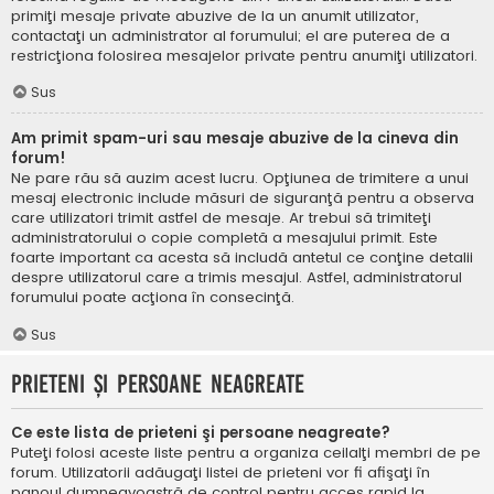
primiţi mesaje private abuzive de la un anumit utilizator,
contactaţi un administrator al forumului; el are puterea de a
restricţiona folosirea mesajelor private pentru anumiţi utilizatori.
Sus
Am primit spam-uri sau mesaje abuzive de la cineva din
forum!
Ne pare rău să auzim acest lucru. Opţiunea de trimitere a unui
mesaj electronic include măsuri de siguranţă pentru a observa
care utilizatori trimit astfel de mesaje. Ar trebui să trimiteţi
administratorului o copie completă a mesajului primit. Este
foarte important ca acesta să includă antetul ce conţine detalii
despre utilizatorul care a trimis mesajul. Astfel, administratorul
forumului poate acţiona în consecinţă.
Sus
Prieteni şi persoane neagreate
Ce este lista de prieteni şi persoane neagreate?
Puteţi folosi aceste liste pentru a organiza ceilalţi membri de pe
forum. Utilizatorii adăugaţi listei de prieteni vor fi afişaţi în
panoul dumneavoastră de control pentru acces rapid la