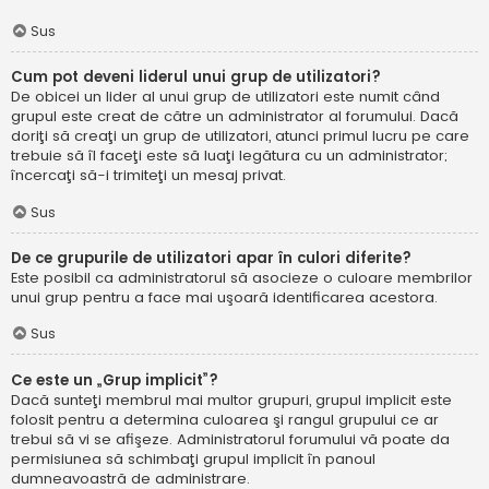
Sus
Cum pot deveni liderul unui grup de utilizatori?
De obicei un lider al unui grup de utilizatori este numit când
grupul este creat de către un administrator al forumului. Dacă
doriţi să creaţi un grup de utilizatori, atunci primul lucru pe care
trebuie să îl faceţi este să luaţi legătura cu un administrator;
încercaţi să-i trimiteţi un mesaj privat.
Sus
De ce grupurile de utilizatori apar în culori diferite?
Este posibil ca administratorul să asocieze o culoare membrilor
unui grup pentru a face mai uşoară identificarea acestora.
Sus
Ce este un „Grup implicit”?
Dacă sunteţi membrul mai multor grupuri, grupul implicit este
folosit pentru a determina culoarea şi rangul grupului ce ar
trebui să vi se afişeze. Administratorul forumului vă poate da
permisiunea să schimbaţi grupul implicit în panoul
dumneavoastră de administrare.