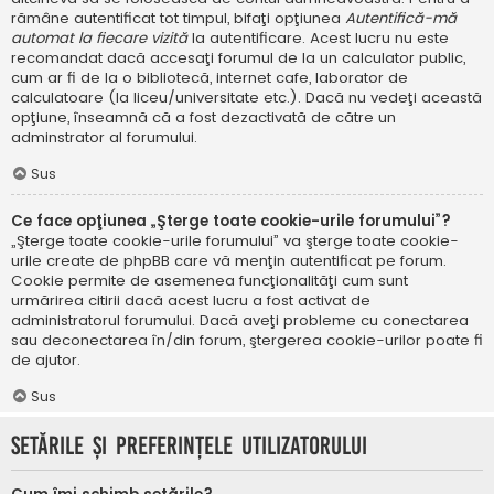
rămâne autentificat tot timpul, bifaţi opţiunea
Autentifică-mă
automat la fiecare vizită
la autentificare. Acest lucru nu este
recomandat dacă accesaţi forumul de la un calculator public,
cum ar fi de la o bibliotecă, internet cafe, laborator de
calculatoare (la liceu/universitate etc.). Dacă nu vedeţi această
opţiune, înseamnă că a fost dezactivată de către un
adminstrator al forumului.
Sus
Ce face opţiunea „Şterge toate cookie-urile forumului”?
„Şterge toate cookie-urile forumului” va şterge toate cookie-
urile create de phpBB care vă menţin autentificat pe forum.
Cookie permite de asemenea funcţionalităţi cum sunt
urmărirea citirii dacă acest lucru a fost activat de
administratorul forumului. Dacă aveţi probleme cu conectarea
sau deconectarea în/din forum, ştergerea cookie-urilor poate fi
de ajutor.
Sus
Setările şi preferinţele utilizatorului