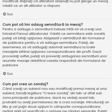
modificat. Reţineţi că utilizatorii obișnuiți nu pot şterge un mesaj
odată ce un alt utilizator a răspuns.
Sus
Cum pot să îmi adaug semnătură la mesaj?
Pentru a adăuga o semnătură trebuie întâi să vă creaţi una
folosind Panoul utilizatorului. Odată ce semnătura este creată,
puteţi să bifaţi opţiunea
Ataşează o semnătură
din formularul
de publicare pentru a vă adăuga semnătura. Puteţi, de
asemenea, să vă adăugaţi automat semnătura la toate
mesajele bifând opţiunea corespunzătoare din profil. Dacă
procedaţi astfel, puteţi să preveniţi adăugarea semnăturii unor
anumite mesaje debifând caseta respectivă din formularul de
publicare.
Sus
Cum pot crea un sondaj?
Când creaţi un subiect nou sau modificaţi primul mesaj al unui
subiect, folosiți legătura “Creare sondaj” din tab-ul aflat sub
zona principală de publicare; dacă nu vedeţi acest tab,
probabil nu aveţi permisiunea de a crea sondaje. Introduceţi un
titlu şi cel puţin două opţiuni în câmpurile corespunzătoare,
având grijă să specificaţi o opţiune pe rânduri separate. Puteţi