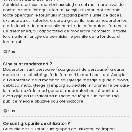
Administratorii sunt membrii asociaţi cu cel mai mare nivel de
control asupra întregului forum. Aceşti utilizatori pot controla
toate operaţiunile forumului incluzând permisiunile de acces,
excluderea utilizatorilor, crearea grupurilor sau a moderatorilor,
etc. în funcţie de permisiunile primite de la fondatorul forumului.
De asemenea, au capacitatea de moderare completă în toate
forumurile în funcţie de permisiunile primite de la fondatorul
forumului.
Sus
Cine sunt moderatorii?
Moderatorii sunt persoane (sau grupuri de persoane) a căror
menire este să aibă grijă de forumuri în mod constant. Aceştia
au autoritatea de a modifica sau şterge mesajele şi de a bloca,
debloca, muta, şterge şi împărţi subiectele în forumurile pe care
le moderează. În mod general, moderatorii există pentru a
avea grijă ca utilizatorii să nu scrie pe lângă subiect sau să
publice mesaje abuzive sau ofensatoare.
Sus
Ce sunt grupurile de utilizatori?
Grupurile de utilizatori sunt grupări de utilizatori ce împart