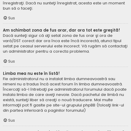
înregistraţi. Dacă nu sunteţi înregistrat, acesta este un moment
bun să o faceţi.
Sus
Am schimbat zona de fus orar, dar ora tot este greşită!
Dacă sunteţi sigur că aţi setat zona de fus orar şi ora de
vară/DST corect dar ora înca este încă incorectă, atunci tipul
setat pe ceasul serverului este incorect. Vă rugăm să contactaţi
un administrator pentru a corecta problema.
Sus
Limba mea nu este în listă!
Fie administratorul nu a instalat limba dumneavoastră sau
nimeni nu a tradus încă acest forum în limba dumneavoastră.
Încercaţi să-l întrebaţi pe administratorul forumului dacă poate
instala limba de care aveţi nevoie. Dacă pachetul de limbă nu
există, sunteţi liber să creaţi o nouă traducere. Mai multe
informaţii pot fi gasite pe site-ul grupului phpBB (folosiţi link-ul
din partea inferioară a paginilor forumului)
Sus