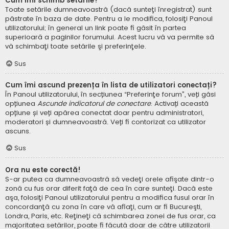
Cum îmi schimb setările?
Toate setările dumneavoastră (dacă sunteţi înregistrat) sunt
păstrate în baza de date. Pentru a le modifica, folosiţi Panoul
utilizatorului; în general un link poate fi găsit în partea
superioară a paginilor forumului. Acest lucru vă va permite să
vă schimbaţi toate setările şi preferinţele.
Sus
Cum îmi ascund prezența în lista de utilizatori conectați?
În Panoul utilizatorului, în secțiunea “Preferinţe forum”, veți găsi
opțiunea
Ascunde indicatorul de conectare
. Activați această
opțiune și veți apărea conectat doar pentru administratori,
moderatori și dumneavoastră. Veți fi contorizat ca utilizator
ascuns.
Sus
Ora nu este corectă!
S-ar putea ca dumneavoastră să vedeţi orele afişate dintr-o
zonă cu fus orar diferit faţă de cea în care sunteţi. Dacă este
aşa, folosiţi Panoul utilizatorului pentru a modifica fusul orar în
concordanţă cu zona în care vă aflaţi, cum ar fi Bucureşti,
Londra, Paris, etc. Reţineţi că schimbarea zonei de fus orar, ca
majoritatea setărilor, poate fi făcută doar de către utilizatorii