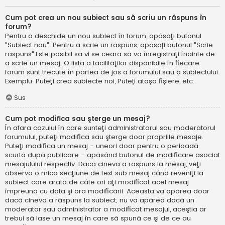
Cum pot crea un nou subiect sau să scriu un răspuns în
forum?
Pentru a deschide un nou subiect în forum, apăsaţi butonul
"Subiect nou". Pentru a scrie un răspuns, apăsați butonul "Scrie
răspuns".Este posibil să vi se ceară să vă înregistraţi înainte de
a scrie un mesaj. O listă a facilităţilor disponibile în fiecare
forum sunt trecute în partea de jos a forumului sau a subiectului.
Exemplu: Puteţi crea subiecte noi, Puteți atașa fișiere, etc.
Sus
Cum pot modifica sau şterge un mesaj?
În afara cazului în care sunteţi administratorul sau moderatorul
forumului, puteţi modifica sau şterge doar propriile mesaje.
Puteţi modifica un mesaj - uneori doar pentru o perioadă
scurtă după publicare - apăsând butonul de modificare asociat
mesajulului respectiv. Dacă cineva a răspuns la mesaj, veţi
observa o mică secţiune de text sub mesaj când reveniţi la
subiect care arată de câte ori aţi modificat acel mesaj
împreună cu data şi ora modificării. Aceasta va apărea doar
dacă cineva a răspuns la subiect; nu va apărea dacă un
moderator sau administrator a modificat mesajul, aceştia ar
trebui să lase un mesaj în care să spună ce şi de ce au