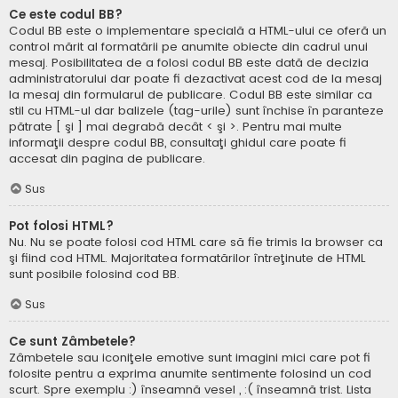
Ce este codul BB?
Codul BB este o implementare specială a HTML-ului ce oferă un
control mărit al formatării pe anumite obiecte din cadrul unui
mesaj. Posibilitatea de a folosi codul BB este dată de decizia
administratorului dar poate fi dezactivat acest cod de la mesaj
la mesaj din formularul de publicare. Codul BB este similar ca
stil cu HTML-ul dar balizele (tag-urile) sunt închise în paranteze
pătrate [ şi ] mai degrabă decât < şi >. Pentru mai multe
informaţii despre codul BB, consultaţi ghidul care poate fi
accesat din pagina de publicare.
Sus
Pot folosi HTML?
Nu. Nu se poate folosi cod HTML care să fie trimis la browser ca
şi fiind cod HTML. Majoritatea formatărilor întreţinute de HTML
sunt posibile folosind cod BB.
Sus
Ce sunt Zâmbetele?
Zâmbetele sau iconiţele emotive sunt imagini mici care pot fi
folosite pentru a exprima anumite sentimente folosind un cod
scurt. Spre exemplu :) înseamnă vesel , :( înseamnă trist. Lista