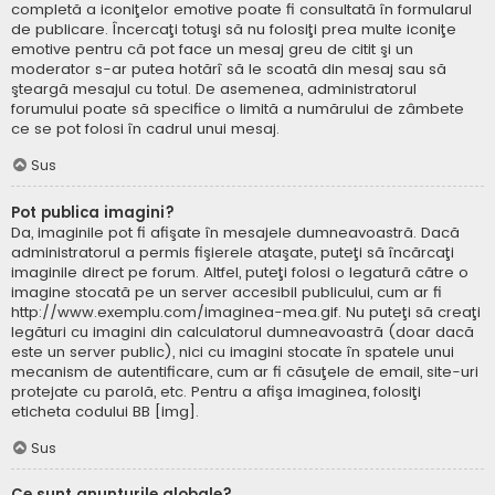
completă a iconiţelor emotive poate fi consultată în formularul
de publicare. Încercaţi totuşi să nu folosiţi prea multe iconiţe
emotive pentru că pot face un mesaj greu de citit şi un
moderator s-ar putea hotărî să le scoată din mesaj sau să
şteargă mesajul cu totul. De asemenea, administratorul
forumului poate să specifice o limită a numărului de zâmbete
ce se pot folosi în cadrul unui mesaj.
Sus
Pot publica imagini?
Da, imaginile pot fi afişate în mesajele dumneavoastră. Dacă
administratorul a permis fişierele ataşate, puteţi să încărcaţi
imaginile direct pe forum. Altfel, puteţi folosi o legatură către o
imagine stocată pe un server accesibil publicului, cum ar fi
http://www.exemplu.com/imaginea-mea.gif. Nu puteţi să creaţi
legături cu imagini din calculatorul dumneavoastră (doar dacă
este un server public), nici cu imagini stocate în spatele unui
mecanism de autentificare, cum ar fi căsuţele de email, site-uri
protejate cu parolă, etc. Pentru a afişa imaginea, folosiţi
eticheta codului BB [img].
Sus
Ce sunt anunţurile globale?