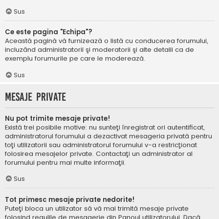
Sus
Ce este pagina "Echipa"?
Această pagină vă furnizează o listă cu conducerea forumului,
incluzând administratorii şi moderatorii şi alte detalii ca de
exemplu forumurile pe care le moderează.
Sus
Mesaje private
Nu pot trimite mesaje private!
Există trei posibile motive: nu sunteţi înregistrat ori autentificat,
administratorul forumului a dezactivat mesageria privată pentru
toţi utilizatorii sau administratorul forumului v-a restricţionat
folosirea mesajelor private. Contactaţi un administrator al
forumului pentru mai multe informaţii.
Sus
Tot primesc mesaje private nedorite!
Puteţi bloca un utilizator să vă mai trimită mesaje private
folosind regulile de mesagerie din Panoul utilizatorului. Dacă