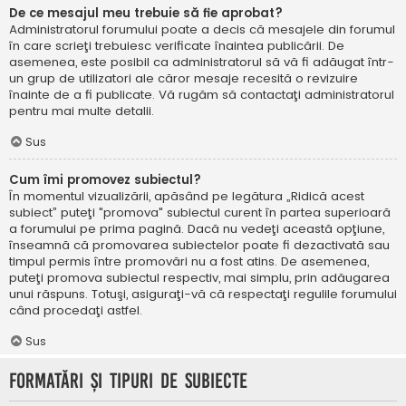
De ce mesajul meu trebuie să fie aprobat?
Administratorul forumului poate a decis că mesajele din forumul
în care scrieţi trebuiesc verificate înaintea publicării. De
asemenea, este posibil ca administratorul să vă fi adăugat într-
un grup de utilizatori ale căror mesaje recesită o revizuire
înainte de a fi publicate. Vă rugăm să contactaţi administratorul
pentru mai multe detalii.
Sus
Cum îmi promovez subiectul?
În momentul vizualizării, apăsând pe legătura „Ridică acest
subiect” puteţi "promova" subiectul curent în partea superioară
a forumului pe prima pagină. Dacă nu vedeţi această opţiune,
înseamnă că promovarea subiectelor poate fi dezactivată sau
timpul permis între promovări nu a fost atins. De asemenea,
puteţi promova subiectul respectiv, mai simplu, prin adăugarea
unui răspuns. Totuşi, asiguraţi-vă că respectaţi regulile forumului
când procedaţi astfel.
Sus
Formatări şi tipuri de subiecte