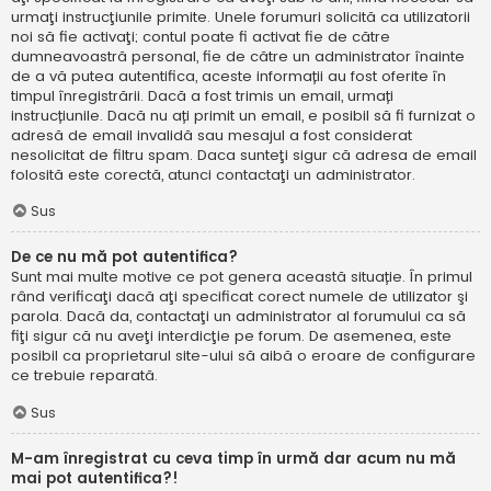
urmaţi instrucţiunile primite. Unele forumuri solicită ca utilizatorii
noi să fie activaţi; contul poate fi activat fie de către
dumneavoastră personal, fie de către un administrator înainte
de a vă putea autentifica, aceste informații au fost oferite în
timpul înregistrării. Dacă a fost trimis un email, urmați
instrucțiunile. Dacă nu ați primit un email, e posibil să fi furnizat o
adresă de email invalidă sau mesajul a fost considerat
nesolicitat de filtru spam. Daca sunteţi sigur că adresa de email
folosită este corectă, atunci contactaţi un administrator.
Sus
De ce nu mă pot autentifica?
Sunt mai multe motive ce pot genera această situație. În primul
rând verificaţi dacă aţi specificat corect numele de utilizator şi
parola. Dacă da, contactaţi un administrator al forumului ca să
fiţi sigur că nu aveţi interdicţie pe forum. De asemenea, este
posibil ca proprietarul site-ului să aibă o eroare de configurare
ce trebuie reparată.
Sus
M-am înregistrat cu ceva timp în urmă dar acum nu mă
mai pot autentifica?!