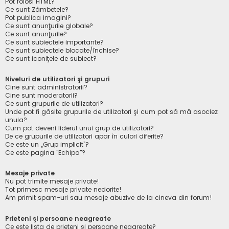
Pot folosi HTML?
Ce sunt Zâmbetele?
Pot publica imagini?
Ce sunt anunţurile globale?
Ce sunt anunţurile?
Ce sunt subiectele importante?
Ce sunt subiectele blocate/închise?
Ce sunt iconiţele de subiect?
Niveluri de utilizatori şi grupuri
Cine sunt administratorii?
Cine sunt moderatorii?
Ce sunt grupurile de utilizatori?
Unde pot fi găsite grupurile de utilizatori şi cum pot să mă asociez
unuia?
Cum pot deveni liderul unui grup de utilizatori?
De ce grupurile de utilizatori apar în culori diferite?
Ce este un „Grup implicit”?
Ce este pagina "Echipa"?
Mesaje private
Nu pot trimite mesaje private!
Tot primesc mesaje private nedorite!
Am primit spam-uri sau mesaje abuzive de la cineva din forum!
Prieteni şi persoane neagreate
Ce este lista de prieteni şi persoane neagreate?