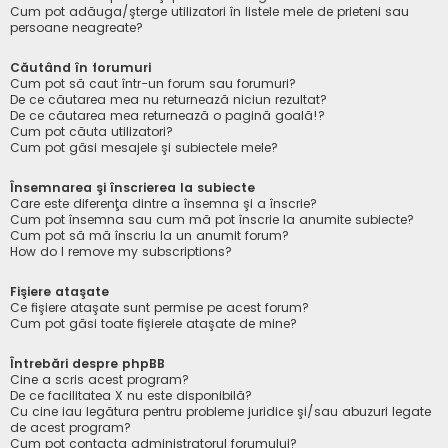
Cum pot adăuga/şterge utilizatori în listele mele de prieteni sau
persoane neagreate?
Căutând în forumuri
Cum pot să caut într-un forum sau forumuri?
De ce căutarea mea nu returnează niciun rezultat?
De ce căutarea mea returnează o pagină goală!?
Cum pot căuta utilizatori?
Cum pot găsi mesajele şi subiectele mele?
Însemnarea şi înscrierea la subiecte
Care este diferenţa dintre a însemna şi a înscrie?
Cum pot însemna sau cum mă pot înscrie la anumite subiecte?
Cum pot să mă înscriu la un anumit forum?
How do I remove my subscriptions?
Fişiere ataşate
Ce fişiere ataşate sunt permise pe acest forum?
Cum pot găsi toate fişierele ataşate de mine?
Întrebări despre phpBB
Cine a scris acest program?
De ce facilitatea X nu este disponibilă?
Cu cine iau legătura pentru probleme juridice şi/sau abuzuri legate
de acest program?
Cum pot contacta administratorul forumului?