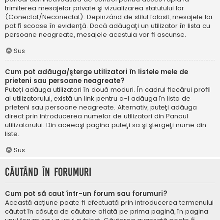
trimiterea mesajelor private şi vizualizarea statutului lor
(Conectat/Neconectat). Depinzând de stilul folosit, mesajele lor
pot fi scoase în evidenţă. Dacă adăugaţi un utilizator în lista cu
persoane neagreate, mesajele acestuia vor fi ascunse.
Sus
Cum pot adăuga/şterge utilizatori în listele mele de
prieteni sau persoane neagreate?
Puteţi adăuga utilizatori în două moduri. În cadrul fiecărui profil
al utilizatorului, există un link pentru a-l adăuga în lista de
prieteni sau persoane neagreate. Alternativ, puteţi adăuga
direct prin introducerea numelor de utilizatori din Panoul
utilizatorului. Din aceeaşi pagină puteţi să şi ştergeţi nume din
liste.
Sus
Căutând în forumuri
Cum pot să caut într-un forum sau forumuri?
Această acțiune poate fi efectuată prin introducerea termenului
căutat în căsuţa de căutare aflată pe prima pagină, în pagina