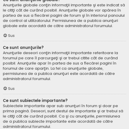
Anunţurile globale conţin informaţii importante şi este indicat să
le citiţi cât de curând posibil. Anunţurile globale vor apărea în
partea de sus a fiecărei pagini de forum şi în interiorul panoului
de control al utilizatorului. Permisiunea de a publica anunţuri
globale este acordată de către administratorul forumului.
Sus
Ce sunt anunţurile?
Anunţurile deseori conţin informaţii importante referitoare la
forumul pe care îl parcurgeţi şi ar trebui citite cât de curând
posibil. Anunţurile apar în partea de sus a fiecărei pagini în
forumul de care aparţin. La fel ca anunţurile globale,
permisiunea de a publica anunţuri este acordată de către
administratorul forumului.
Sus
Ce sunt subiectele importante?
Subiectele importante apar sub anunţuri în forum şi doar pe
prima pagină. Deseori, sunt destul de importante şi ar trebui să
le citiţi cât de curând posibil. Ca şi cu anunţurile, permisiunea
de a publica subiecte importante este acordată de către
administratorul forumului.