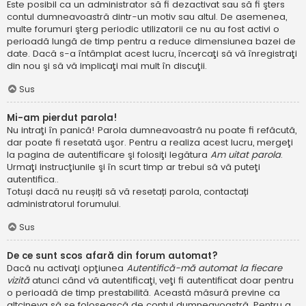
Este posibil ca un administrator să fi dezactivat sau să fi şters
contul dumneavoastră dintr-un motiv sau altul. De asemenea,
multe forumuri şterg periodic utilizatorii ce nu au fost activi o
perioadă lungă de timp pentru a reduce dimensiunea bazei de
date. Dacă s-a întâmplat acest lucru, încercaţi să vă înregistraţi
din nou şi să vă implicaţi mai mult în discuţii.
Sus
Mi-am pierdut parola!
Nu intraţi în panică! Parola dumneavoastră nu poate fi refăcută,
dar poate fi resetată uşor. Pentru a realiza acest lucru, mergeţi
la pagina de autentificare şi folosiţi legătura
Am uitat parola
.
Urmaţi instrucţiunile şi în scurt timp ar trebui să vă puteţi
autentifica..
Totuși dacă nu reușiți să vă resetați parola, contactați
administratorul forumului.
Sus
De ce sunt scos afară din forum automat?
Dacă nu activaţi opţiunea
Autentifică-mă automat la fiecare
vizită
atunci când vă autentificaţi, veţi fi autentificat doar pentru
o perioadă de timp prestabilită. Această măsură previne ca
altcineva să se folosească de contul dumneavoastră. Pentru a