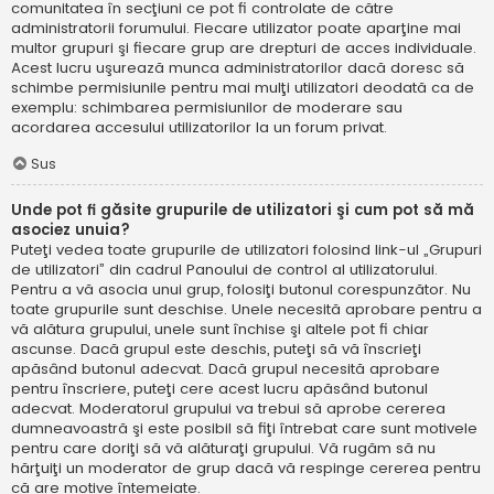
comunitatea în secţiuni ce pot fi controlate de către
administratorii forumului. Fiecare utilizator poate aparţine mai
multor grupuri şi fiecare grup are drepturi de acces individuale.
Acest lucru uşurează munca administratorilor dacă doresc să
schimbe permisiunile pentru mai mulţi utilizatori deodată ca de
exemplu: schimbarea permisiunilor de moderare sau
acordarea accesului utilizatorilor la un forum privat.
Sus
Unde pot fi găsite grupurile de utilizatori şi cum pot să mă
asociez unuia?
Puteţi vedea toate grupurile de utilizatori folosind link-ul „Grupuri
de utilizatori” din cadrul Panoului de control al utilizatorului.
Pentru a vă asocia unui grup, folosiţi butonul corespunzător. Nu
toate grupurile sunt deschise. Unele necesită aprobare pentru a
vă alătura grupului, unele sunt închise şi altele pot fi chiar
ascunse. Dacă grupul este deschis, puteţi să vă înscrieţi
apăsând butonul adecvat. Dacă grupul necesită aprobare
pentru înscriere, puteţi cere acest lucru apăsând butonul
adecvat. Moderatorul grupului va trebui să aprobe cererea
dumneavoastră şi este posibil să fiţi întrebat care sunt motivele
pentru care doriţi să vă alăturaţi grupului. Vă rugăm să nu
hărţuiţi un moderator de grup dacă vă respinge cererea pentru
că are motive întemeiate.