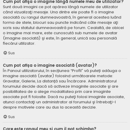
Cum pot afişa o imagine lângă numele meu de utilizator?
Sunt două imagini ce pot apărea lângă numele de utilizator
când vizualizaţi mesaje. Una dintre ele poate fi o imagine
asociată cu rangul dumneavoastră, în general acestea luând
forma de stele, blocuri sau puncte indicând câte mesaje aţi
scris sau statutul dumneavoastră pe forum. Cealaltă, de obicei
o imagine mai mare, este cunoscută sub numele de avatar
(imagine asociată) şi este, în general, unică sau personală
fiecărui utilizator.
Sus
Cum pot afișa o imagine asociată (avatar)?
În Panoul utilizatorului, în secțiunea “Profil” vă puteți adăuga o
imagine asociată (avatar) folosind următoarele metode:
Gravatar, Galerie, La distanță sau Încărcare. Administratorul
forumului decide dacă să activeze imaginile asociate şi are
posibilitatea de a alege modalitatea prin care imaginile
asociate pot fi folosite. Dacă nu puteţi folosi imaginile asociate,
atunci contactaţi un administrator al forumului şi întrebaţi-l
despre motivele care au dus la această decizie.
Sus
Care este rangul meu şi cum il pot schimba?