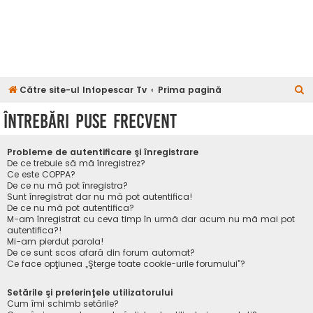
C
Către site-ul Infopescar Tv
Prima pagină
ă
Întrebări puse frecvent
u
t
Probleme de autentificare şi înregistrare
a
De ce trebuie să mă înregistrez?
Ce este COPPA?
r
De ce nu mă pot înregistra?
Sunt înregistrat dar nu mă pot autentifica!
e
De ce nu mă pot autentifica?
M-am înregistrat cu ceva timp în urmă dar acum nu mă mai pot
autentifica?!
Mi-am pierdut parola!
De ce sunt scos afară din forum automat?
Ce face opţiunea „Şterge toate cookie-urile forumului”?
Setările şi preferinţele utilizatorului
Cum îmi schimb setările?