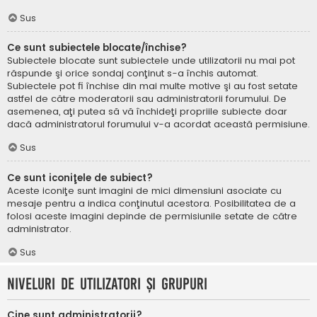
Sus
Ce sunt subiectele blocate/închise?
Subiectele blocate sunt subiectele unde utilizatorii nu mai pot
răspunde şi orice sondaj conţinut s-a închis automat.
Subiectele pot fi închise din mai multe motive şi au fost setate
astfel de către moderatorii sau administratorii forumului. De
asemenea, aţi putea să vă închideţi propriile subiecte doar
dacă administratorul forumului v-a acordat această permisiune.
Sus
Ce sunt iconiţele de subiect?
Aceste iconiţe sunt imagini de mici dimensiuni asociate cu
mesaje pentru a indica conţinutul acestora. Posibilitatea de a
folosi aceste imagini depinde de permisiunile setate de către
administrator.
Sus
Niveluri de utilizatori şi grupuri
Cine sunt administratorii?