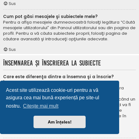
Sus
Cum pot găsi mesajele şi subiectele mele?
Pentru a afişa mesajele dumneavoastră folosiţi legătura “Căută
mesajele utilizatorului” din Panoul utilizatorului sau din pagina de
profil. Pentru a vă căuta subiectele proprii, folosiţi pagina de
căutare avansată şi introduceţi opţiunile adecvate.
Sus
Însemnarea şi înscrierea la subiecte
Care este diferenţa dintre a însemna şi a înscrie?
În phpBB 3.0 însemnarea era foarte asemănătoare cu
însemnarea în browser-ul web. Nu eraţi notificat când era
Acest site utilizează cookie-uri pentru a vă
publicat un răspuns. În phpBB 3.1, însemnarea este
asigura cea mai bună experiență pe site-ul
asemănătoarea înscrierii la un subiect. Puteți fi notificat când un
subiect este actualizat. Înscriindu-vă, veţi fi notificat când va fi
nostru.
Citește mai mult
publicat un răspuns în subiectul sau în forum. Opțiunile de
notificare pentru însemnare și înscriere pot fi configurate în
Panoul utilizatorului, sub “Preferințe forum”.
Am înțeles!
Sus