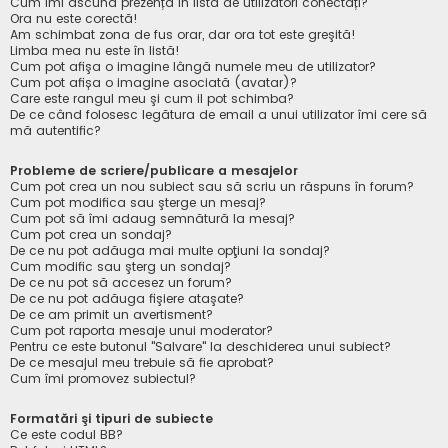
Cum îmi ascund prezența în lista de utilizatori conectați?
Ora nu este corectă!
Am schimbat zona de fus orar, dar ora tot este greşită!
Limba mea nu este în listă!
Cum pot afişa o imagine lângă numele meu de utilizator?
Cum pot afișa o imagine asociată (avatar)?
Care este rangul meu şi cum il pot schimba?
De ce când folosesc legătura de email a unui utilizator îmi cere să
mă autentific?
Probleme de scriere/publicare a mesajelor
Cum pot crea un nou subiect sau să scriu un răspuns în forum?
Cum pot modifica sau şterge un mesaj?
Cum pot să îmi adaug semnătură la mesaj?
Cum pot crea un sondaj?
De ce nu pot adăuga mai multe opţiuni la sondaj?
Cum modific sau şterg un sondaj?
De ce nu pot să accesez un forum?
De ce nu pot adăuga fişiere ataşate?
De ce am primit un avertisment?
Cum pot raporta mesaje unui moderator?
Pentru ce este butonul "Salvare" la deschiderea unui subiect?
De ce mesajul meu trebuie să fie aprobat?
Cum îmi promovez subiectul?
Formatări şi tipuri de subiecte
Ce este codul BB?