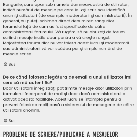
Rangurile, care apar sub numele dumneavoastră de utilizator,
indică numărul de mesaje pe care le-aţi scris sau identifică
anumiţi utilizatori (de exemplu moderatorii şi administratorii). În
general, nu puteţi schimba direct denumirea rangurilor
forumului faţă de cum au fost specificate de către
administratorul forumului. Vă rugăm, să nu abuzaţi de forum
scriind mesaje inutile doar pentru a vă creşte rangul.
Majoritatea forumurilor nu vor tolera acest lucru şi moderatorii
sau administratorii vă vor scădea pur şi simplu numărul de
mesaje scrise.
Sus
De ce când folosesc legătura de email a unui utilizator îmi
cere să mă autentific?
Doar utilizatorii înregistraţi pot trimite mesaje altor utilizatori prin
formularul încorporat de mail şi doar dacă administratorul a
activat această facilitate. Acest lucru se întâmplă pentru a
preveni folosirea maliţioasă a sistemului de mesagerie de către
utilizatorii anonimi.
Sus
Probleme de scriere/publicare a mesajelor