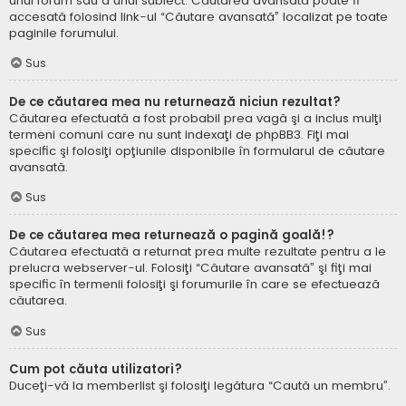
unui forum sau a unui subiect. Căutarea avansată poate fi
accesată folosind link-ul “Căutare avansată” localizat pe toate
paginile forumului.
Sus
De ce căutarea mea nu returnează niciun rezultat?
Căutarea efectuată a fost probabil prea vagă şi a inclus mulţi
termeni comuni care nu sunt indexaţi de phpBB3. Fiţi mai
specific şi folosiţi opţiunile disponibile în formularul de căutare
avansată.
Sus
De ce căutarea mea returnează o pagină goală!?
Căutarea efectuată a returnat prea multe rezultate pentru a le
prelucra webserver-ul. Folosiţi “Căutare avansată” şi fiţi mai
specific în termenii folosiţi şi forumurile în care se efectuează
căutarea.
Sus
Cum pot căuta utilizatori?
Duceţi-vă la memberlist şi folosiţi legătura “Caută un membru”.