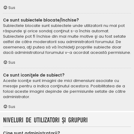
Sus
Ce sunt subiectele blocate/închise?
Subiectele blocate sunt subiectele unde utilizatorii nu mai pot
răspunde şi orice sondaj conţinut s-a închis automat.
Subiectele pot fi închise din mai multe motive şi au fost setate
astfel de către moderatorii sau administratorii forumului. De
asemenea, aţi putea să vă închideţi propriile subiecte doar
dacă administratorul forumului v-a acordat această permisiune.
Sus
Ce sunt iconiţele de subiect?
Aceste iconiţe sunt imagini de mici dimensiuni asociate cu
mesaje pentru a indica conţinutul acestora. Posibilitatea de a
folosi aceste imagini depinde de permisiunile setate de către
administrator.
Sus
Niveluri de utilizatori şi grupuri
Cine sunt administratorii?