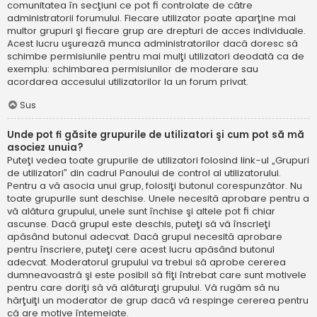
comunitatea în secţiuni ce pot fi controlate de către
administratorii forumului. Fiecare utilizator poate aparţine mai
multor grupuri şi fiecare grup are drepturi de acces individuale.
Acest lucru uşurează munca administratorilor dacă doresc să
schimbe permisiunile pentru mai mulţi utilizatori deodată ca de
exemplu: schimbarea permisiunilor de moderare sau
acordarea accesului utilizatorilor la un forum privat.
Sus
Unde pot fi găsite grupurile de utilizatori şi cum pot să mă
asociez unuia?
Puteţi vedea toate grupurile de utilizatori folosind link-ul „Grupuri
de utilizatori” din cadrul Panoului de control al utilizatorului.
Pentru a vă asocia unui grup, folosiţi butonul corespunzător. Nu
toate grupurile sunt deschise. Unele necesită aprobare pentru a
vă alătura grupului, unele sunt închise şi altele pot fi chiar
ascunse. Dacă grupul este deschis, puteţi să vă înscrieţi
apăsând butonul adecvat. Dacă grupul necesită aprobare
pentru înscriere, puteţi cere acest lucru apăsând butonul
adecvat. Moderatorul grupului va trebui să aprobe cererea
dumneavoastră şi este posibil să fiţi întrebat care sunt motivele
pentru care doriţi să vă alăturaţi grupului. Vă rugăm să nu
hărţuiţi un moderator de grup dacă vă respinge cererea pentru
că are motive întemeiate.