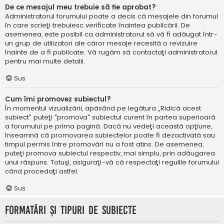
De ce mesajul meu trebuie să fie aprobat?
Administratorul forumului poate a decis că mesajele din forumul
în care scrieţi trebuiesc verificate înaintea publicării. De
asemenea, este posibil ca administratorul să vă fi adăugat într-
un grup de utilizatori ale căror mesaje recesită o revizuire
înainte de a fi publicate. Vă rugăm să contactaţi administratorul
pentru mai multe detalii.
Sus
Cum îmi promovez subiectul?
În momentul vizualizării, apăsând pe legătura „Ridică acest
subiect” puteţi "promova" subiectul curent în partea superioară
a forumului pe prima pagină. Dacă nu vedeţi această opţiune,
înseamnă că promovarea subiectelor poate fi dezactivată sau
timpul permis între promovări nu a fost atins. De asemenea,
puteţi promova subiectul respectiv, mai simplu, prin adăugarea
unui răspuns. Totuşi, asiguraţi-vă că respectaţi regulile forumului
când procedaţi astfel.
Sus
Formatări şi tipuri de subiecte