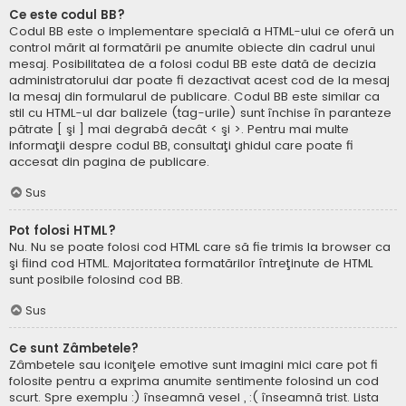
Ce este codul BB?
Codul BB este o implementare specială a HTML-ului ce oferă un
control mărit al formatării pe anumite obiecte din cadrul unui
mesaj. Posibilitatea de a folosi codul BB este dată de decizia
administratorului dar poate fi dezactivat acest cod de la mesaj
la mesaj din formularul de publicare. Codul BB este similar ca
stil cu HTML-ul dar balizele (tag-urile) sunt închise în paranteze
pătrate [ şi ] mai degrabă decât < şi >. Pentru mai multe
informaţii despre codul BB, consultaţi ghidul care poate fi
accesat din pagina de publicare.
Sus
Pot folosi HTML?
Nu. Nu se poate folosi cod HTML care să fie trimis la browser ca
şi fiind cod HTML. Majoritatea formatărilor întreţinute de HTML
sunt posibile folosind cod BB.
Sus
Ce sunt Zâmbetele?
Zâmbetele sau iconiţele emotive sunt imagini mici care pot fi
folosite pentru a exprima anumite sentimente folosind un cod
scurt. Spre exemplu :) înseamnă vesel , :( înseamnă trist. Lista