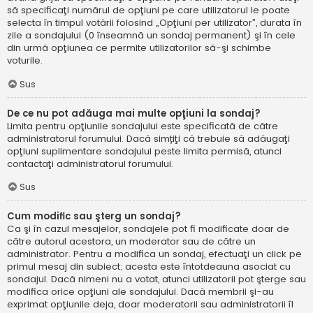
să specificaţi numărul de opţiuni pe care utilizatorul le poate
selecta în timpul votării folosind „Opţiuni per utilizator”, durata în
zile a sondajului (0 înseamnă un sondaj permanent) şi în cele
din urmă opţiunea ce permite utilizatorilor să-şi schimbe
voturile.
Sus
De ce nu pot adăuga mai multe opţiuni la sondaj?
Limita pentru opţiunile sondajului este specificată de către
administratorul forumului. Dacă simțiţi că trebuie să adăugaţi
opţiuni suplimentare sondajului peste limita permisă, atunci
contactaţi administratorul forumului.
Sus
Cum modific sau şterg un sondaj?
Ca şi în cazul mesajelor, sondajele pot fi modificate doar de
către autorul acestora, un moderator sau de către un
administrator. Pentru a modifica un sondaj, efectuaţi un click pe
primul mesaj din subiect; acesta este întotdeauna asociat cu
sondajul. Dacă nimeni nu a votat, atunci utilizatorii pot şterge sau
modifica orice opţiuni ale sondajului. Dacă membrii şi-au
exprimat opţiunile deja, doar moderatorii sau administratorii îl