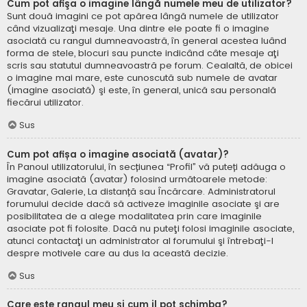
Cum pot afişa o imagine lângă numele meu de utilizator?
Sunt două imagini ce pot apărea lângă numele de utilizator
când vizualizaţi mesaje. Una dintre ele poate fi o imagine
asociată cu rangul dumneavoastră, în general acestea luând
forma de stele, blocuri sau puncte indicând câte mesaje aţi
scris sau statutul dumneavoastră pe forum. Cealaltă, de obicei
o imagine mai mare, este cunoscută sub numele de avatar
(imagine asociată) şi este, în general, unică sau personală
fiecărui utilizator.
Sus
Cum pot afișa o imagine asociată (avatar)?
În Panoul utilizatorului, în secțiunea “Profil” vă puteți adăuga o
imagine asociată (avatar) folosind următoarele metode:
Gravatar, Galerie, La distanță sau Încărcare. Administratorul
forumului decide dacă să activeze imaginile asociate şi are
posibilitatea de a alege modalitatea prin care imaginile
asociate pot fi folosite. Dacă nu puteţi folosi imaginile asociate,
atunci contactaţi un administrator al forumului şi întrebaţi-l
despre motivele care au dus la această decizie.
Sus
Care este rangul meu şi cum il pot schimba?