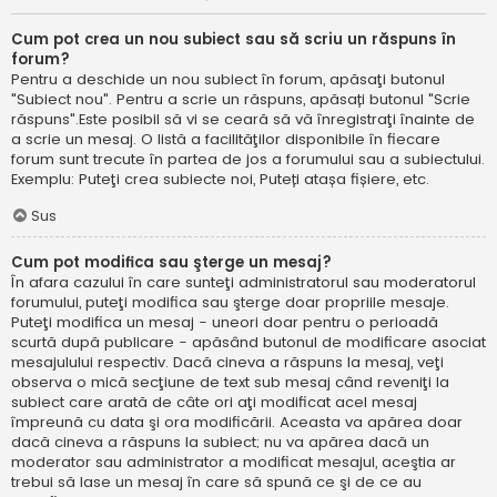
Cum pot crea un nou subiect sau să scriu un răspuns în
forum?
Pentru a deschide un nou subiect în forum, apăsaţi butonul
"Subiect nou". Pentru a scrie un răspuns, apăsați butonul "Scrie
răspuns".Este posibil să vi se ceară să vă înregistraţi înainte de
a scrie un mesaj. O listă a facilităţilor disponibile în fiecare
forum sunt trecute în partea de jos a forumului sau a subiectului.
Exemplu: Puteţi crea subiecte noi, Puteți atașa fișiere, etc.
Sus
Cum pot modifica sau şterge un mesaj?
În afara cazului în care sunteţi administratorul sau moderatorul
forumului, puteţi modifica sau şterge doar propriile mesaje.
Puteţi modifica un mesaj - uneori doar pentru o perioadă
scurtă după publicare - apăsând butonul de modificare asociat
mesajulului respectiv. Dacă cineva a răspuns la mesaj, veţi
observa o mică secţiune de text sub mesaj când reveniţi la
subiect care arată de câte ori aţi modificat acel mesaj
împreună cu data şi ora modificării. Aceasta va apărea doar
dacă cineva a răspuns la subiect; nu va apărea dacă un
moderator sau administrator a modificat mesajul, aceştia ar
trebui să lase un mesaj în care să spună ce şi de ce au