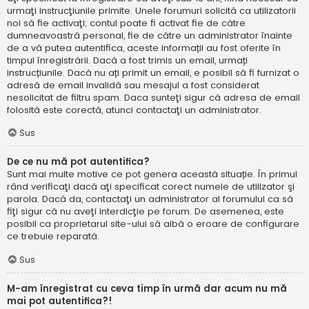
urmaţi instrucţiunile primite. Unele forumuri solicită ca utilizatorii
noi să fie activaţi; contul poate fi activat fie de către
dumneavoastră personal, fie de către un administrator înainte
de a vă putea autentifica, aceste informații au fost oferite în
timpul înregistrării. Dacă a fost trimis un email, urmați
instrucțiunile. Dacă nu ați primit un email, e posibil să fi furnizat o
adresă de email invalidă sau mesajul a fost considerat
nesolicitat de filtru spam. Daca sunteţi sigur că adresa de email
folosită este corectă, atunci contactaţi un administrator.
Sus
De ce nu mă pot autentifica?
Sunt mai multe motive ce pot genera această situație. În primul
rând verificaţi dacă aţi specificat corect numele de utilizator şi
parola. Dacă da, contactaţi un administrator al forumului ca să
fiţi sigur că nu aveţi interdicţie pe forum. De asemenea, este
posibil ca proprietarul site-ului să aibă o eroare de configurare
ce trebuie reparată.
Sus
M-am înregistrat cu ceva timp în urmă dar acum nu mă
mai pot autentifica?!