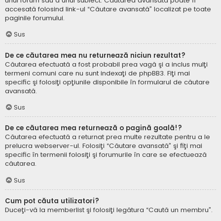
unui forum sau a unui subiect. Căutarea avansată poate fi
accesată folosind link-ul “Căutare avansată” localizat pe toate
paginile forumului.
Sus
De ce căutarea mea nu returnează niciun rezultat?
Căutarea efectuată a fost probabil prea vagă şi a inclus mulţi
termeni comuni care nu sunt indexaţi de phpBB3. Fiţi mai
specific şi folosiţi opţiunile disponibile în formularul de căutare
avansată.
Sus
De ce căutarea mea returnează o pagină goală!?
Căutarea efectuată a returnat prea multe rezultate pentru a le
prelucra webserver-ul. Folosiţi “Căutare avansată” şi fiţi mai
specific în termenii folosiţi şi forumurile în care se efectuează
căutarea.
Sus
Cum pot căuta utilizatori?
Duceţi-vă la memberlist şi folosiţi legătura “Caută un membru”.