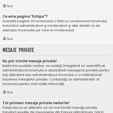
Sus
Ce este pagina "Echipa"?
Această pagină vă furnizează o listă cu conducerea forumului,
incluzând administratorii şi moderatorii şi alte detalii ca de
exemplu forumurile pe care le moderează.
Sus
Mesaje private
Nu pot trimite mesaje private!
Există trei posibile motive: nu sunteţi înregistrat ori autentificat,
administratorul forumului a dezactivat mesageria privată pentru
toţi utilizatorii sau administratorul forumului v-a restricţionat
folosirea mesajelor private. Contactaţi un administrator al
forumului pentru mai multe informaţii.
Sus
Tot primesc mesaje private nedorite!
Puteţi bloca un utilizator să vă mai trimită mesaje private
folosind regulile de mesagerie din Panoul utilizatorului. Dacă