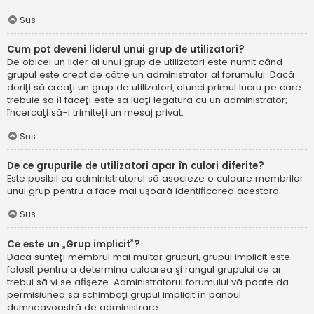
Sus
Cum pot deveni liderul unui grup de utilizatori?
De obicei un lider al unui grup de utilizatori este numit când
grupul este creat de către un administrator al forumului. Dacă
doriţi să creaţi un grup de utilizatori, atunci primul lucru pe care
trebuie să îl faceţi este să luaţi legătura cu un administrator;
încercaţi să-i trimiteţi un mesaj privat.
Sus
De ce grupurile de utilizatori apar în culori diferite?
Este posibil ca administratorul să asocieze o culoare membrilor
unui grup pentru a face mai uşoară identificarea acestora.
Sus
Ce este un „Grup implicit”?
Dacă sunteţi membrul mai multor grupuri, grupul implicit este
folosit pentru a determina culoarea şi rangul grupului ce ar
trebui să vi se afişeze. Administratorul forumului vă poate da
permisiunea să schimbaţi grupul implicit în panoul
dumneavoastră de administrare.