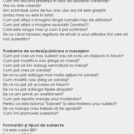
Cum îmi ascund prezența în lista de utilizatori conectați?
Ora nu este corectă!
Am schimbat zona de fus orar, dar ora tot este greşită!
Limba mea nu este în listă!
Cum pot afişa o imagine lângă numele meu de utilizator?
Cum pot afișa o imagine asociată (avatar)?
Care este rangul meu şi cum il pot schimba?
De ce când folosesc legătura de email a unui utilizator îmi cere să
mă autentific?
Probleme de scriere/publicare a mesajelor
Cum pot crea un nou subiect sau să scriu un răspuns în forum?
Cum pot modifica sau şterge un mesaj?
Cum pot să îmi adaug semnătură la mesaj?
Cum pot crea un sondaj?
De ce nu pot adăuga mai multe opţiuni la sondaj?
Cum modific sau şterg un sondaj?
De ce nu pot să accesez un forum?
De ce nu pot adăuga fişiere ataşate?
De ce am primit un avertisment?
Cum pot raporta mesaje unui moderator?
Pentru ce este butonul "Salvare" la deschiderea unui subiect?
De ce mesajul meu trebuie să fie aprobat?
Cum îmi promovez subiectul?
Formatări şi tipuri de subiecte
Ce este codul BB?