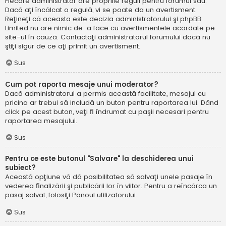
Fiecare administrator are propriile reguli pentru forumul său.
Dacă aţi încălcat o regulă, vi se poate da un avertisment.
Reţineţi că aceasta este decizia administratorului şi phpBB
Limited nu are nimic de-a face cu avertismentele acordate pe
site-ul în cauză. Contactaţi administratorul forumului dacă nu
ştiţi sigur de ce aţi primit un avertisment.
Sus
Cum pot raporta mesaje unui moderator?
Dacă administratorul a permis această facilitate, mesajul cu
pricina ar trebui să includă un buton pentru raportarea lui. Dând
click pe acest buton, veţi fi îndrumat cu paşii necesari pentru
raportarea mesajului.
Sus
Pentru ce este butonul "Salvare" la deschiderea unui
subiect?
Această opţiune vă dă posibilitatea să salvaţi unele pasaje în
vederea finalizării şi publicării lor în viitor. Pentru a reîncărca un
pasaj salvat, folosiţi Panoul utilizatorului.
Sus