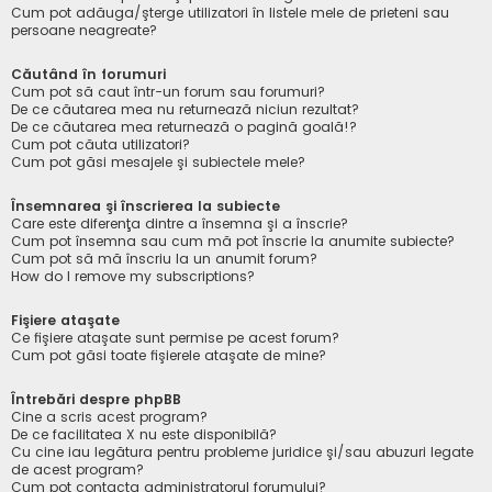
Cum pot adăuga/şterge utilizatori în listele mele de prieteni sau
persoane neagreate?
Căutând în forumuri
Cum pot să caut într-un forum sau forumuri?
De ce căutarea mea nu returnează niciun rezultat?
De ce căutarea mea returnează o pagină goală!?
Cum pot căuta utilizatori?
Cum pot găsi mesajele şi subiectele mele?
Însemnarea şi înscrierea la subiecte
Care este diferenţa dintre a însemna şi a înscrie?
Cum pot însemna sau cum mă pot înscrie la anumite subiecte?
Cum pot să mă înscriu la un anumit forum?
How do I remove my subscriptions?
Fişiere ataşate
Ce fişiere ataşate sunt permise pe acest forum?
Cum pot găsi toate fişierele ataşate de mine?
Întrebări despre phpBB
Cine a scris acest program?
De ce facilitatea X nu este disponibilă?
Cu cine iau legătura pentru probleme juridice şi/sau abuzuri legate
de acest program?
Cum pot contacta administratorul forumului?