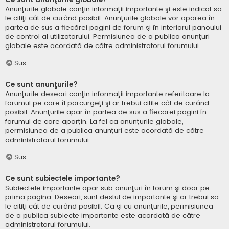
Anunţurile globale conţin informaţii importante şi este indicat să
le citiţi cât de curând posibil. Anunţurile globale vor apărea în
partea de sus a fiecărei pagini de forum şi în interiorul panoului
de control al utilizatorului. Permisiunea de a publica anunţuri
globale este acordată de către administratorul forumului.
Sus
Ce sunt anunţurile?
Anunţurile deseori conţin informaţii importante referitoare la
forumul pe care îl parcurgeţi şi ar trebui citite cât de curând
posibil. Anunţurile apar în partea de sus a fiecărei pagini în
forumul de care aparţin. La fel ca anunţurile globale,
permisiunea de a publica anunţuri este acordată de către
administratorul forumului.
Sus
Ce sunt subiectele importante?
Subiectele importante apar sub anunţuri în forum şi doar pe
prima pagină. Deseori, sunt destul de importante şi ar trebui să
le citiţi cât de curând posibil. Ca şi cu anunţurile, permisiunea
de a publica subiecte importante este acordată de către
administratorul forumului.