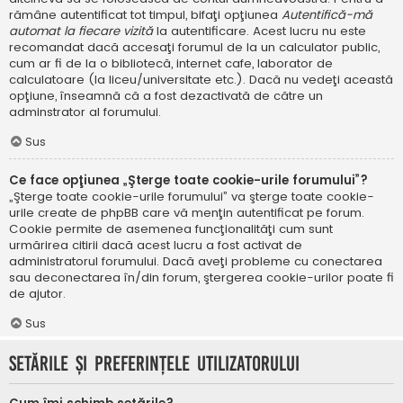
rămâne autentificat tot timpul, bifaţi opţiunea
Autentifică-mă
automat la fiecare vizită
la autentificare. Acest lucru nu este
recomandat dacă accesaţi forumul de la un calculator public,
cum ar fi de la o bibliotecă, internet cafe, laborator de
calculatoare (la liceu/universitate etc.). Dacă nu vedeţi această
opţiune, înseamnă că a fost dezactivată de către un
adminstrator al forumului.
Sus
Ce face opţiunea „Şterge toate cookie-urile forumului”?
„Şterge toate cookie-urile forumului” va şterge toate cookie-
urile create de phpBB care vă menţin autentificat pe forum.
Cookie permite de asemenea funcţionalităţi cum sunt
urmărirea citirii dacă acest lucru a fost activat de
administratorul forumului. Dacă aveţi probleme cu conectarea
sau deconectarea în/din forum, ştergerea cookie-urilor poate fi
de ajutor.
Sus
Setările şi preferinţele utilizatorului