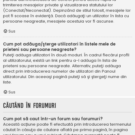
trimiterea mesajelor private şi vizualizarea statutului lor
(Conectat/Neconectat). Depinzând de stilul folosit, mesajele lor
pot fi scoase în evidenţă. Dacă adăugaţi un utilizator în lista cu
persoane neagreate, mesajele acestuia vor fi ascunse.
Sus
Cum pot adăuga/şterge utilizatori în listele mele de
prieteni sau persoane neagreate?
Puteţi adăuga utilizatori în două moduri. În cadrul fiecărui profil
al utilizatorului, există un link pentru a-l adăuga în lista de
prieteni sau persoane neagreate. Alternativ, puteţi adăuga
direct prin introducerea numelor de utilizatori din Panoul
utilizatorului. Din aceeaşi pagină puteţi să şi ştergeţi nume din
liste.
Sus
Căutând în forumuri
Cum pot să caut într-un forum sau forumuri?
Această acțiune poate fi efectuată prin introducerea termenului
căutat în căsuţa de căutare aflată pe prima pagină, în pagina