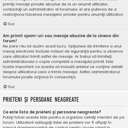
primiţi mesaje private abuzive de la un anumit utilizator,
contactaţi un administrator al forumului; el are puterea de a
restricţiona folosirea mesajelor private pentru anumiţi utilizatori.
Sus
Am primit spam-uri sau mesaje abuzive de la cineva din
forum!
Ne pare rău să auzim acest lucru. Opţiunea de trimitere a unui
mesaj electronic include măsuri de siguranţă pentru a observa
care utilizatori trimit astfel de mesaje. Ar trebui să trimiteţi
administratorului o copie completă a mesajului primit. Este
foarte important ca acesta să includă antetul ce conţine detalii
despre utilizatorul care a trimis mesajul. Astfel, administratorul
forumului poate acţiona în consecinţă.
Sus
Prieteni şi persoane neagreate
Ce este lista de prieteni şi persoane neagreate?
Puteţi folosi aceste liste pentru a organiza ceilalţi membri de pe
forum. Utilizatorii adăugaţi listei de prieteni vor fi afişaţi în
panoul dumneavoastră de control pentru acces rapid la