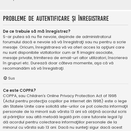
Probleme de autentificare şi înregistrare
De ce trebuie să mă înregistrez?
S-ar putea să nu fie nevoie, depinde de administratorul
forumului dacă e nevoie să vă înregistraţi sau nu pentru a scrie
mesaje. Oricum, înregistrarea vă va oferi acces la opţiuni care
nu sunt disponibile vizitatorilor cum ar fi imagini asociate,
mesaje private, trimiterea de email-uri altor utilizatori, înscrierea
în grupuri etc. Durează doar câteva momente, aşa că vă
recomandăm să vă înregistraţi.
Sus
Ce este COPPA?
COPPA, sau Children’s Online Privacy Protection Act of 1998
(Actul pentru protecţia copiilor pe internet din 1998) este o lege
din Statele Unite care solicită site-urilor ce pot colecta informaţii
personale de la minorii sub vârsta 13 ani să obţină acordul scris
al părinţilor sau altă metodă legală prin care tutorele legal îşi
dă acordul pentru colectarea informaţiilor personale de la
minorul cu vârsta sub 13 ani. Dacă nu sunteţi sigur dacă acest