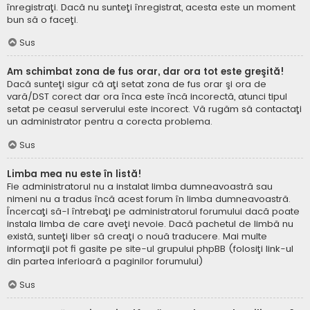
înregistraţi. Dacă nu sunteţi înregistrat, acesta este un moment
bun să o faceţi.
Sus
Am schimbat zona de fus orar, dar ora tot este greşită!
Dacă sunteţi sigur că aţi setat zona de fus orar şi ora de
vară/DST corect dar ora înca este încă incorectă, atunci tipul
setat pe ceasul serverului este incorect. Vă rugăm să contactaţi
un administrator pentru a corecta problema.
Sus
Limba mea nu este în listă!
Fie administratorul nu a instalat limba dumneavoastră sau
nimeni nu a tradus încă acest forum în limba dumneavoastră.
Încercaţi să-l întrebaţi pe administratorul forumului dacă poate
instala limba de care aveţi nevoie. Dacă pachetul de limbă nu
există, sunteţi liber să creaţi o nouă traducere. Mai multe
informaţii pot fi gasite pe site-ul grupului phpBB (folosiţi link-ul
din partea inferioară a paginilor forumului)
Sus