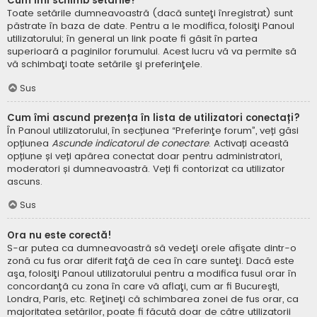
Cum îmi schimb setările?
Toate setările dumneavoastră (dacă sunteţi înregistrat) sunt
păstrate în baza de date. Pentru a le modifica, folosiţi Panoul
utilizatorului; în general un link poate fi găsit în partea
superioară a paginilor forumului. Acest lucru vă va permite să
vă schimbaţi toate setările şi preferinţele.
Sus
Cum îmi ascund prezența în lista de utilizatori conectați?
În Panoul utilizatorului, în secțiunea “Preferinţe forum”, veți găsi
opțiunea
Ascunde indicatorul de conectare
. Activați această
opțiune și veți apărea conectat doar pentru administratori,
moderatori și dumneavoastră. Veți fi contorizat ca utilizator
ascuns.
Sus
Ora nu este corectă!
S-ar putea ca dumneavoastră să vedeţi orele afişate dintr-o
zonă cu fus orar diferit faţă de cea în care sunteţi. Dacă este
aşa, folosiţi Panoul utilizatorului pentru a modifica fusul orar în
concordanţă cu zona în care vă aflaţi, cum ar fi Bucureşti,
Londra, Paris, etc. Reţineţi că schimbarea zonei de fus orar, ca
majoritatea setărilor, poate fi făcută doar de către utilizatorii