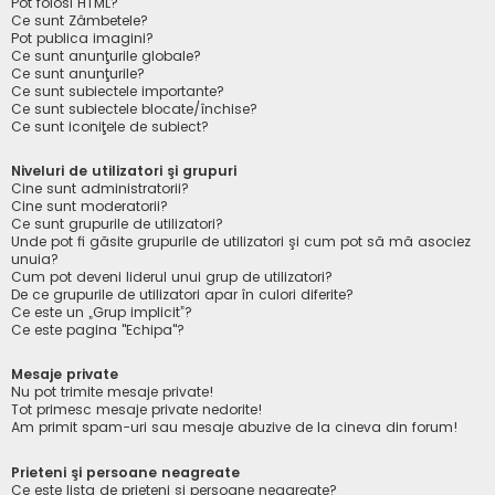
Pot folosi HTML?
Ce sunt Zâmbetele?
Pot publica imagini?
Ce sunt anunţurile globale?
Ce sunt anunţurile?
Ce sunt subiectele importante?
Ce sunt subiectele blocate/închise?
Ce sunt iconiţele de subiect?
Niveluri de utilizatori şi grupuri
Cine sunt administratorii?
Cine sunt moderatorii?
Ce sunt grupurile de utilizatori?
Unde pot fi găsite grupurile de utilizatori şi cum pot să mă asociez
unuia?
Cum pot deveni liderul unui grup de utilizatori?
De ce grupurile de utilizatori apar în culori diferite?
Ce este un „Grup implicit”?
Ce este pagina "Echipa"?
Mesaje private
Nu pot trimite mesaje private!
Tot primesc mesaje private nedorite!
Am primit spam-uri sau mesaje abuzive de la cineva din forum!
Prieteni şi persoane neagreate
Ce este lista de prieteni şi persoane neagreate?