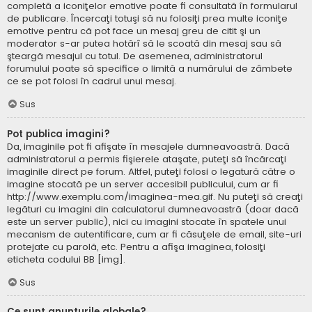
completă a iconiţelor emotive poate fi consultată în formularul
de publicare. Încercaţi totuşi să nu folosiţi prea multe iconiţe
emotive pentru că pot face un mesaj greu de citit şi un
moderator s-ar putea hotărî să le scoată din mesaj sau să
şteargă mesajul cu totul. De asemenea, administratorul
forumului poate să specifice o limită a numărului de zâmbete
ce se pot folosi în cadrul unui mesaj.
Sus
Pot publica imagini?
Da, imaginile pot fi afişate în mesajele dumneavoastră. Dacă
administratorul a permis fişierele ataşate, puteţi să încărcaţi
imaginile direct pe forum. Altfel, puteţi folosi o legatură către o
imagine stocată pe un server accesibil publicului, cum ar fi
http://www.exemplu.com/imaginea-mea.gif. Nu puteţi să creaţi
legături cu imagini din calculatorul dumneavoastră (doar dacă
este un server public), nici cu imagini stocate în spatele unui
mecanism de autentificare, cum ar fi căsuţele de email, site-uri
protejate cu parolă, etc. Pentru a afişa imaginea, folosiţi
eticheta codului BB [img].
Sus
Ce sunt anunţurile globale?