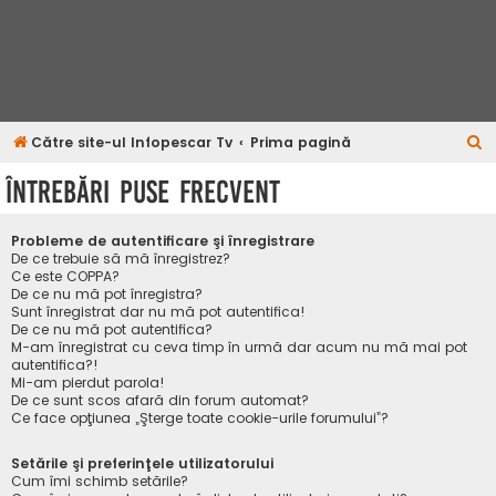
C
Către site-ul Infopescar Tv
Prima pagină
ă
Întrebări puse frecvent
u
t
Probleme de autentificare şi înregistrare
a
De ce trebuie să mă înregistrez?
Ce este COPPA?
r
De ce nu mă pot înregistra?
Sunt înregistrat dar nu mă pot autentifica!
e
De ce nu mă pot autentifica?
M-am înregistrat cu ceva timp în urmă dar acum nu mă mai pot
autentifica?!
Mi-am pierdut parola!
De ce sunt scos afară din forum automat?
Ce face opţiunea „Şterge toate cookie-urile forumului”?
Setările şi preferinţele utilizatorului
Cum îmi schimb setările?