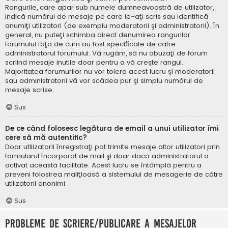
Rangurile, care apar sub numele dumneavoastră de utilizator,
indică numărul de mesaje pe care le-aţi scris sau identifică
anumiţi utilizatori (de exemplu moderatorii şi administratorii). În
general, nu puteţi schimba direct denumirea rangurilor
forumului faţă de cum au fost specificate de către
administratorul forumului. Vă rugăm, să nu abuzaţi de forum
scriind mesaje inutile doar pentru a vă creşte rangul.
Majoritatea forumurilor nu vor tolera acest lucru şi moderatorii
sau administratorii vă vor scădea pur şi simplu numărul de
mesaje scrise.
Sus
De ce când folosesc legătura de email a unui utilizator îmi
cere să mă autentific?
Doar utilizatorii înregistraţi pot trimite mesaje altor utilizatori prin
formularul încorporat de mail şi doar dacă administratorul a
activat această facilitate. Acest lucru se întâmplă pentru a
preveni folosirea maliţioasă a sistemului de mesagerie de către
utilizatorii anonimi.
Sus
Probleme de scriere/publicare a mesajelor