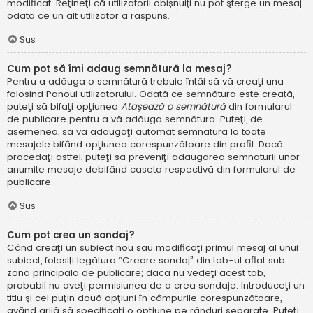
modificat. Reţineţi că utilizatorii obișnuiți nu pot şterge un mesaj
odată ce un alt utilizator a răspuns.
Sus
Cum pot să îmi adaug semnătură la mesaj?
Pentru a adăuga o semnătură trebuie întâi să vă creaţi una
folosind Panoul utilizatorului. Odată ce semnătura este creată,
puteţi să bifaţi opţiunea
Ataşează o semnătură
din formularul
de publicare pentru a vă adăuga semnătura. Puteţi, de
asemenea, să vă adăugaţi automat semnătura la toate
mesajele bifând opţiunea corespunzătoare din profil. Dacă
procedaţi astfel, puteţi să preveniţi adăugarea semnăturii unor
anumite mesaje debifând caseta respectivă din formularul de
publicare.
Sus
Cum pot crea un sondaj?
Când creaţi un subiect nou sau modificaţi primul mesaj al unui
subiect, folosiți legătura “Creare sondaj” din tab-ul aflat sub
zona principală de publicare; dacă nu vedeţi acest tab,
probabil nu aveţi permisiunea de a crea sondaje. Introduceţi un
titlu şi cel puţin două opţiuni în câmpurile corespunzătoare,
având grijă să specificaţi o opţiune pe rânduri separate. Puteţi