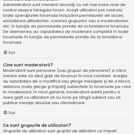
Administratorii sunt membrii asociaţi cu cel mai mare nivel de
control asupra întregului forum. Aceşti utilizatori pot controla
toate operaţiunile forumului incluzând permisiunile de acces,
excluderea utilizatorilor, crearea grupurilor sau a moderatorilor,
etc. în funcţie de permisiunile primite de la fondatorul forumului.
De asemenea, au capacitatea de moderare completă în toate
forumurile în funcţie de permisiunile primite de la fondatorul
forumului.
Sus
Cine sunt moderatorii?
Moderatorii sunt persoane (sau grupuri de persoane) a căror
menire este să aibă grijă de forumuri în mod constant. Aceştia
au autoritatea de a modifica sau şterge mesajele şi de a bloca,
debloca, muta, şterge şi împărţi subiectele în forumurile pe care
le moderează. În mod general, moderatorii există pentru a
avea grijă ca utilizatorii să nu scrie pe lângă subiect sau să
publice mesaje abuzive sau ofensatoare.
Sus
Ce sunt grupurile de utilizatori?
Grupurile de utilizatori sunt grupări de utilizatori ce împart