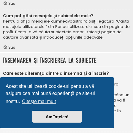
Sus
Cum pot găsi mesajele şi subiectele mele?
Pentru a afişa mesajele dumneavoastră folosiţi legătura “Căută
mesajele utilizatorului” din Panoul utilizatorului sau din pagina de
profil. Pentru a vă căuta subiectele proprii, folosiţi pagina de
căutare avansată şi introduceţi opţiunile adecvate.
Sus
Însemnarea şi înscrierea la subiecte
Care este diferenţa dintre a însemna şi a înscrie?
În phpBB 3.0 însemnarea era foarte asemănătoare cu
însemnarea în browser-ul web. Nu eraţi notificat când era
Acest site utilizează cookie-uri pentru a vă
publicat un răspuns. În phpBB 3.1, însemnarea este
asigura cea mai bună experiență pe site-ul
asemănătoarea înscrierii la un subiect. Puteți fi notificat când un
subiect este actualizat. Înscriindu-vă, veţi fi notificat când va fi
nostru.
Citește mai mult
publicat un răspuns în subiectul sau în forum. Opțiunile de
notificare pentru însemnare și înscriere pot fi configurate în
Panoul utilizatorului, sub “Preferințe forum”.
Am înțeles!
Sus