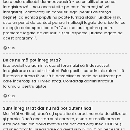
lucru este aplicabil dumneavoastră - ca un utilizator ce se
înregistrează - sau acestui site pe care încercaţi să vă
înregistraţi, contactaţi un consilier legal pentru asistenţă.
Reţineţi că echipa phpBB nu poate furniza sfaturi juridice şi nu
este un punct de contact pentru implicaţii legale de orice fel cu
excepţia celor specificate în "Cu cine iau legatura pentru
probleme legate de abuzuri si/sau aspecte juridice legate de
acest program?".
Sus
De ce nu mă pot înregistra?
Este posibil ca administratorul forumului să fi dezactivat
înregistrarea de noi utilizatori. Este posibil ca administratorul să
fi interzis adresa IP ori să fi dezactivat numele de utilizator pe
care încercaţi să-l înregistraţi. Contactați administratorul
forumului pentru ajutor.
Sus
Sunt înregistrat dar nu mă pot autentifica!
Mai întâi verificaţi dacă aţi specificat corect numele de utilizator
şi parola. Dacă acestea sunt corecte, atunci autentificarea nu
este posibilă din două motive.Este activată opţiunea COPPA şi
aţi specificat la înregistrare că aveţi sub 13 ani, fiind necesar să