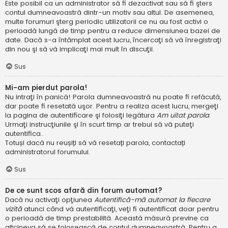
Este posibil ca un administrator să fi dezactivat sau să fi şters
contul dumneavoastră dintr-un motiv sau altul. De asemenea,
multe forumuri şterg periodic utilizatorii ce nu au fost activi o
perioadă lungă de timp pentru a reduce dimensiunea bazei de
date. Dacă s-a întâmplat acest lucru, încercaţi să vă înregistraţi
din nou şi să vă implicaţi mai mult în discuţii.
Sus
Mi-am pierdut parola!
Nu intraţi în panică! Parola dumneavoastră nu poate fi refăcută,
dar poate fi resetată uşor. Pentru a realiza acest lucru, mergeţi
la pagina de autentificare şi folosiţi legătura
Am uitat parola
.
Urmaţi instrucţiunile şi în scurt timp ar trebui să vă puteţi
autentifica..
Totuși dacă nu reușiți să vă resetați parola, contactați
administratorul forumului.
Sus
De ce sunt scos afară din forum automat?
Dacă nu activaţi opţiunea
Autentifică-mă automat la fiecare
vizită
atunci când vă autentificaţi, veţi fi autentificat doar pentru
o perioadă de timp prestabilită. Această măsură previne ca
altcineva să se folosească de contul dumneavoastră. Pentru a