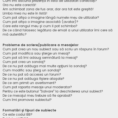
Cum îmi ascund prezența în lista de utilizatori conectați?
Ora nu este corectă!
Am schimbat zona de fus orar, dar ora tot este greşită!
Limba mea nu este în listă!
Cum pot afişa o imagine lângă numele meu de utilizator?
Cum pot afișa o imagine asociată (avatar)?
Care este rangul meu şi cum il pot schimba?
De ce când folosesc legătura de email a unui utilizator îmi cere să
mă autentific?
Probleme de scriere/publicare a mesajelor
Cum pot crea un nou subiect sau să scriu un răspuns în forum?
Cum pot modifica sau şterge un mesaj?
Cum pot să îmi adaug semnătură la mesaj?
Cum pot crea un sondaj?
De ce nu pot adăuga mai multe opţiuni la sondaj?
Cum modific sau şterg un sondaj?
De ce nu pot să accesez un forum?
De ce nu pot adăuga fişiere ataşate?
De ce am primit un avertisment?
Cum pot raporta mesaje unui moderator?
Pentru ce este butonul "Salvare" la deschiderea unui subiect?
De ce mesajul meu trebuie să fie aprobat?
Cum îmi promovez subiectul?
Formatări şi tipuri de subiecte
Ce este codul BB?