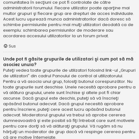
comunitatea în secţiuni ce pot fi controlate de către
administratorii forumului. Fiecare utilizator poate aparţine mai
multor grupuri şi fiecare grup are drepturi de acces individuale.
Acest lucru uşurează munca administratorilor dacă doresc să
schimbe permisiunile pentru mai mulţi utilizatori deodată ca de
exemplu: schimbarea permisiunilor de moderare sau
acordarea accesului utilizatorilor la un forum privat.
Sus
Unde pot fi găsite grupurile de utilizatori şi cum pot să mă
asociez unuia?
Puteţi vedea toate grupurile de utilizatori folosind link-ul „Grupuri
de utilizatori” din cadrul Panoului de control al utilizatorului.
Pentru a vă asocia unui grup, folosiţi butonul corespunzător. Nu
toate grupurile sunt deschise. Unele necesită aprobare pentru a
vă alătura grupului, unele sunt închise şi altele pot fi chiar
ascunse. Dacă grupul este deschis, puteţi să vă înscrieţi
apăsând butonul adecvat. Dacă grupul necesită aprobare
pentru înscriere, puteţi cere acest lucru apăsând butonul
adecvat. Moderatorul grupului va trebui să aprobe cererea
dumneavoastră şi este posibil să fiţi întrebat care sunt motivele
pentru care doriţi să vă alăturaţi grupului. Vă rugăm să nu
hărţuiţi un moderator de grup dacă vă respinge cererea pentru
că are motive întemeiate.