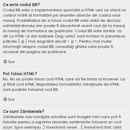
Ce este codul BB?
Codul BB este o implementare specială a HTML-ului ce oferă un
control mărit al formatării pe anumite obiecte din cadrul unui
mesaj. Posibilitatea de a folosi codul BB este dată de decizia
administratorului dar poate fi dezactivat acest cod de la mesaj
la mesaj din formularul de publicare. Codul BB este similar ca
stil cu HTML-ul dar balizele (tag-urile) sunt închise în paranteze
pătrate [ şi ] mai degrabă decât < şi >. Pentru mai multe
informaţii despre codul BB, consultaţi ghidul care poate fi
accesat din pagina de publicare.
Sus
Pot folosi HTML?
Nu. Nu se poate folosi cod HTML care să fie trimis la browser ca
şi fiind cod HTML. Majoritatea formatărilor întreţinute de HTML
sunt posibile folosind cod BB.
Sus
Ce sunt Zâmbetele?
Zâmbetele sau iconiţele emotive sunt imagini mici care pot fi
folosite pentru a exprima anumite sentimente folosind un cod
scurt. Spre exemplu :) înseamnă vesel , :( înseamnă trist. Lista