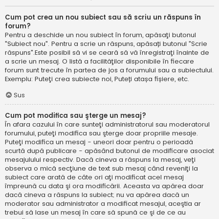
Cum pot crea un nou subiect sau să scriu un răspuns în
forum?
Pentru a deschide un nou subiect în forum, apăsaţi butonul
"Subiect nou". Pentru a scrie un răspuns, apăsați butonul "Scrie
răspuns".Este posibil să vi se ceară să vă înregistraţi înainte de
a scrie un mesaj. O listă a facilităţilor disponibile în fiecare
forum sunt trecute în partea de jos a forumului sau a subiectului.
Exemplu: Puteţi crea subiecte noi, Puteți atașa fișiere, etc.
Sus
Cum pot modifica sau şterge un mesaj?
În afara cazului în care sunteţi administratorul sau moderatorul
forumului, puteţi modifica sau şterge doar propriile mesaje.
Puteţi modifica un mesaj - uneori doar pentru o perioadă
scurtă după publicare - apăsând butonul de modificare asociat
mesajulului respectiv. Dacă cineva a răspuns la mesaj, veţi
observa o mică secţiune de text sub mesaj când reveniţi la
subiect care arată de câte ori aţi modificat acel mesaj
împreună cu data şi ora modificării. Aceasta va apărea doar
dacă cineva a răspuns la subiect; nu va apărea dacă un
moderator sau administrator a modificat mesajul, aceştia ar
trebui să lase un mesaj în care să spună ce şi de ce au