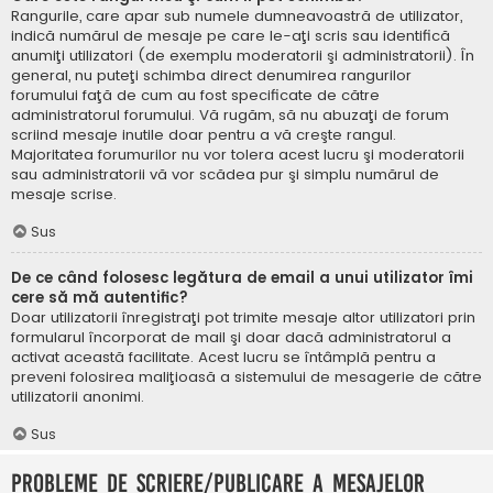
Rangurile, care apar sub numele dumneavoastră de utilizator,
indică numărul de mesaje pe care le-aţi scris sau identifică
anumiţi utilizatori (de exemplu moderatorii şi administratorii). În
general, nu puteţi schimba direct denumirea rangurilor
forumului faţă de cum au fost specificate de către
administratorul forumului. Vă rugăm, să nu abuzaţi de forum
scriind mesaje inutile doar pentru a vă creşte rangul.
Majoritatea forumurilor nu vor tolera acest lucru şi moderatorii
sau administratorii vă vor scădea pur şi simplu numărul de
mesaje scrise.
Sus
De ce când folosesc legătura de email a unui utilizator îmi
cere să mă autentific?
Doar utilizatorii înregistraţi pot trimite mesaje altor utilizatori prin
formularul încorporat de mail şi doar dacă administratorul a
activat această facilitate. Acest lucru se întâmplă pentru a
preveni folosirea maliţioasă a sistemului de mesagerie de către
utilizatorii anonimi.
Sus
Probleme de scriere/publicare a mesajelor