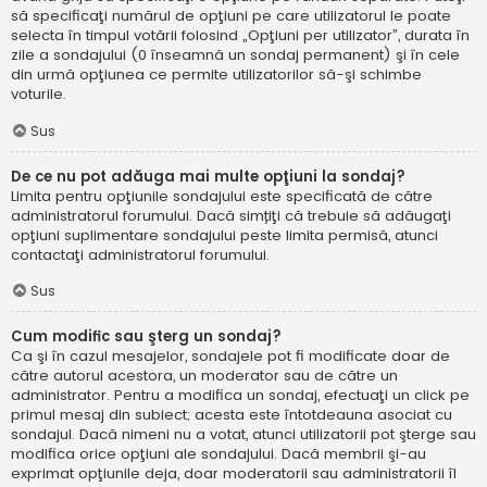
să specificaţi numărul de opţiuni pe care utilizatorul le poate
selecta în timpul votării folosind „Opţiuni per utilizator”, durata în
zile a sondajului (0 înseamnă un sondaj permanent) şi în cele
din urmă opţiunea ce permite utilizatorilor să-şi schimbe
voturile.
Sus
De ce nu pot adăuga mai multe opţiuni la sondaj?
Limita pentru opţiunile sondajului este specificată de către
administratorul forumului. Dacă simțiţi că trebuie să adăugaţi
opţiuni suplimentare sondajului peste limita permisă, atunci
contactaţi administratorul forumului.
Sus
Cum modific sau şterg un sondaj?
Ca şi în cazul mesajelor, sondajele pot fi modificate doar de
către autorul acestora, un moderator sau de către un
administrator. Pentru a modifica un sondaj, efectuaţi un click pe
primul mesaj din subiect; acesta este întotdeauna asociat cu
sondajul. Dacă nimeni nu a votat, atunci utilizatorii pot şterge sau
modifica orice opţiuni ale sondajului. Dacă membrii şi-au
exprimat opţiunile deja, doar moderatorii sau administratorii îl