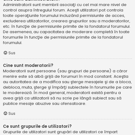
Administratorii sunt membrii asociaţi cu cel mai mare nivel de
control asupra întregului forum. Aceşti utilizatori pot controla
toate operaţiunile forumului incluzând permisiunile de acces,
excluderea utilizatorilor, crearea grupurilor sau a moderatorilor,
etc. în funcţie de permisiunile primite de la fondatorul forumului.
De asemenea, au capacitatea de moderare completă în toate
forumurile în funcţie de permisiunile primite de la fondatorul
forumului.
Sus
Cine sunt moderatorii?
Moderatorii sunt persoane (sau grupuri de persoane) a căror
menire este să aibă grijă de forumuri în mod constant. Aceştia
au autoritatea de a modifica sau şterge mesajele şi de a bloca,
debloca, muta, şterge şi împărţi subiectele în forumurile pe care
le moderează. În mod general, moderatorii există pentru a
avea grijă ca utilizatorii să nu scrie pe lângă subiect sau să
publice mesaje abuzive sau ofensatoare.
Sus
Ce sunt grupurile de utilizatori?
Grupurile de utilizatori sunt grupări de utilizatori ce împart