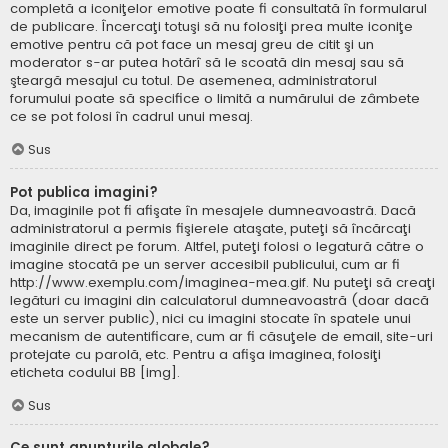
completă a iconiţelor emotive poate fi consultată în formularul
de publicare. Încercaţi totuşi să nu folosiţi prea multe iconiţe
emotive pentru că pot face un mesaj greu de citit şi un
moderator s-ar putea hotărî să le scoată din mesaj sau să
şteargă mesajul cu totul. De asemenea, administratorul
forumului poate să specifice o limită a numărului de zâmbete
ce se pot folosi în cadrul unui mesaj.
Sus
Pot publica imagini?
Da, imaginile pot fi afişate în mesajele dumneavoastră. Dacă
administratorul a permis fişierele ataşate, puteţi să încărcaţi
imaginile direct pe forum. Altfel, puteţi folosi o legatură către o
imagine stocată pe un server accesibil publicului, cum ar fi
http://www.exemplu.com/imaginea-mea.gif. Nu puteţi să creaţi
legături cu imagini din calculatorul dumneavoastră (doar dacă
este un server public), nici cu imagini stocate în spatele unui
mecanism de autentificare, cum ar fi căsuţele de email, site-uri
protejate cu parolă, etc. Pentru a afişa imaginea, folosiţi
eticheta codului BB [img].
Sus
Ce sunt anunţurile globale?