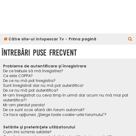
C
Către site-ul Infopescar Tv
Prima pagină
ă
Întrebări puse frecvent
u
t
Probleme de autentificare şi înregistrare
a
De ce trebuie să mă înregistrez?
Ce este COPPA?
r
De ce nu mă pot înregistra?
Sunt înregistrat dar nu mă pot autentifica!
e
De ce nu mă pot autentifica?
M-am înregistrat cu ceva timp în urmă dar acum nu mă mai pot
autentifica?!
Mi-am pierdut parola!
De ce sunt scos afară din forum automat?
Ce face opţiunea „Şterge toate cookie-urile forumului”?
Setările şi preferinţele utilizatorului
Cum îmi schimb setările?