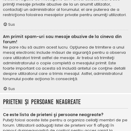
primiţi mesaje private abuzive de la un anumit utilizator,
contactaţi un administrator al forumului; el are puterea de a
restricţiona folosirea mesajelor private pentru anumiţi utilizatori.
Sus
Am primit spam-uri sau mesaje abuzive de la cineva din
forum!
Ne pare rău să auzim acest lucru. Opţiunea de trimitere a unui
mesaj electronic include măsuri de siguranţă pentru a observa
care utilizatori trimit astfel de mesaje. Ar trebui să trimiteţi
administratorului o copie completă a mesajului primit. Este
foarte important ca acesta să includă antetul ce conţine detalii
despre utilizatorul care a trimis mesajul. Astfel, administratorul
forumului poate acţiona în consecinţă.
Sus
Prieteni şi persoane neagreate
Ce este lista de prieteni şi persoane neagreate?
Puteţi folosi aceste liste pentru a organiza ceilalţi membri de pe
forum. Utilizatorii adăugaţi listei de prieteni vor fi afişaţi în
panoul dumneavoastră de control pentru acces rapid la