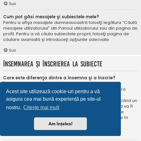
Sus
Cum pot găsi mesajele şi subiectele mele?
Pentru a afişa mesajele dumneavoastră folosiţi legătura “Căută
mesajele utilizatorului” din Panoul utilizatorului sau din pagina de
profil. Pentru a vă căuta subiectele proprii, folosiţi pagina de
căutare avansată şi introduceţi opţiunile adecvate.
Sus
Însemnarea şi înscrierea la subiecte
Care este diferenţa dintre a însemna şi a înscrie?
În phpBB 3.0 însemnarea era foarte asemănătoare cu
însemnarea în browser-ul web. Nu eraţi notificat când era
Acest site utilizează cookie-uri pentru a vă
publicat un răspuns. În phpBB 3.1, însemnarea este
asigura cea mai bună experiență pe site-ul
asemănătoarea înscrierii la un subiect. Puteți fi notificat când un
subiect este actualizat. Înscriindu-vă, veţi fi notificat când va fi
nostru.
Citește mai mult
publicat un răspuns în subiectul sau în forum. Opțiunile de
notificare pentru însemnare și înscriere pot fi configurate în
Panoul utilizatorului, sub “Preferințe forum”.
Am înțeles!
Sus