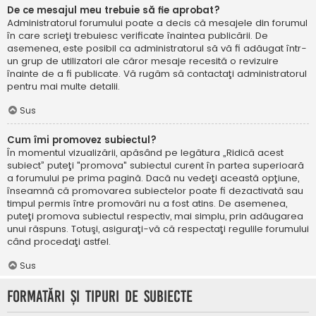
De ce mesajul meu trebuie să fie aprobat?
Administratorul forumului poate a decis că mesajele din forumul
în care scrieţi trebuiesc verificate înaintea publicării. De
asemenea, este posibil ca administratorul să vă fi adăugat într-
un grup de utilizatori ale căror mesaje recesită o revizuire
înainte de a fi publicate. Vă rugăm să contactaţi administratorul
pentru mai multe detalii.
Sus
Cum îmi promovez subiectul?
În momentul vizualizării, apăsând pe legătura „Ridică acest
subiect” puteţi "promova" subiectul curent în partea superioară
a forumului pe prima pagină. Dacă nu vedeţi această opţiune,
înseamnă că promovarea subiectelor poate fi dezactivată sau
timpul permis între promovări nu a fost atins. De asemenea,
puteţi promova subiectul respectiv, mai simplu, prin adăugarea
unui răspuns. Totuşi, asiguraţi-vă că respectaţi regulile forumului
când procedaţi astfel.
Sus
Formatări şi tipuri de subiecte