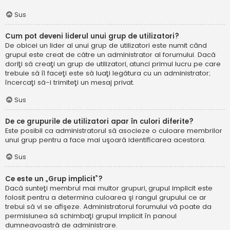
Sus
Cum pot deveni liderul unui grup de utilizatori?
De obicei un lider al unui grup de utilizatori este numit când
grupul este creat de către un administrator al forumului. Dacă
doriţi să creaţi un grup de utilizatori, atunci primul lucru pe care
trebuie să îl faceţi este să luaţi legătura cu un administrator;
încercaţi să-i trimiteţi un mesaj privat.
Sus
De ce grupurile de utilizatori apar în culori diferite?
Este posibil ca administratorul să asocieze o culoare membrilor
unui grup pentru a face mai uşoară identificarea acestora.
Sus
Ce este un „Grup implicit”?
Dacă sunteţi membrul mai multor grupuri, grupul implicit este
folosit pentru a determina culoarea şi rangul grupului ce ar
trebui să vi se afişeze. Administratorul forumului vă poate da
permisiunea să schimbaţi grupul implicit în panoul
dumneavoastră de administrare.