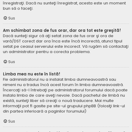
înregistraţi. Dacă nu sunteţi înregistrat, acesta este un moment
bun să o faceţi.
Sus
Am schimbat zona de fus orar, dar ora tot este greşită!
Dacă sunteţi sigur că aţi setat zona de fus orar şi ora de
vară/DST corect dar ora înca este încă incorectă, atunci tipul
setat pe ceasul serverului este incorect. Vă rugăm să contactaţi
un administrator pentru a corecta problema.
Sus
Limba mea nu este în listă!
Fie administratorul nu a instalat limba dumneavoastră sau
nimeni nu a tradus încă acest forum în limba dumneavoastră.
Încercaţi să-l întrebaţi pe administratorul forumului dacă poate
instala limba de care aveţi nevoie. Dacă pachetul de limbă nu
există, sunteţi liber să creaţi o nouă traducere. Mai multe
informaţii pot fi gasite pe site-ul grupului phpBB (folosiţi link-ul
din partea inferioară a paginilor forumului)
Sus