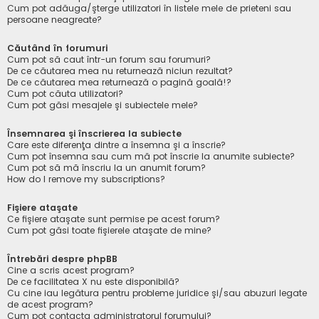
Cum pot adăuga/şterge utilizatori în listele mele de prieteni sau
persoane neagreate?
Căutând în forumuri
Cum pot să caut într-un forum sau forumuri?
De ce căutarea mea nu returnează niciun rezultat?
De ce căutarea mea returnează o pagină goală!?
Cum pot căuta utilizatori?
Cum pot găsi mesajele şi subiectele mele?
Însemnarea şi înscrierea la subiecte
Care este diferenţa dintre a însemna şi a înscrie?
Cum pot însemna sau cum mă pot înscrie la anumite subiecte?
Cum pot să mă înscriu la un anumit forum?
How do I remove my subscriptions?
Fişiere ataşate
Ce fişiere ataşate sunt permise pe acest forum?
Cum pot găsi toate fişierele ataşate de mine?
Întrebări despre phpBB
Cine a scris acest program?
De ce facilitatea X nu este disponibilă?
Cu cine iau legătura pentru probleme juridice şi/sau abuzuri legate
de acest program?
Cum pot contacta administratorul forumului?