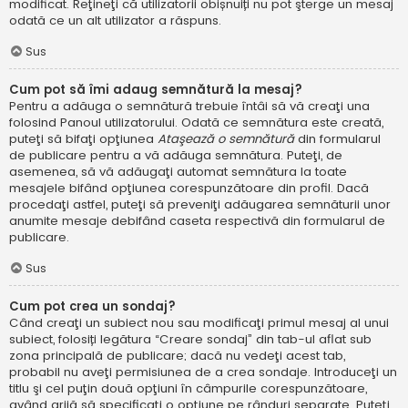
modificat. Reţineţi că utilizatorii obișnuiți nu pot şterge un mesaj
odată ce un alt utilizator a răspuns.
Sus
Cum pot să îmi adaug semnătură la mesaj?
Pentru a adăuga o semnătură trebuie întâi să vă creaţi una
folosind Panoul utilizatorului. Odată ce semnătura este creată,
puteţi să bifaţi opţiunea
Ataşează o semnătură
din formularul
de publicare pentru a vă adăuga semnătura. Puteţi, de
asemenea, să vă adăugaţi automat semnătura la toate
mesajele bifând opţiunea corespunzătoare din profil. Dacă
procedaţi astfel, puteţi să preveniţi adăugarea semnăturii unor
anumite mesaje debifând caseta respectivă din formularul de
publicare.
Sus
Cum pot crea un sondaj?
Când creaţi un subiect nou sau modificaţi primul mesaj al unui
subiect, folosiți legătura “Creare sondaj” din tab-ul aflat sub
zona principală de publicare; dacă nu vedeţi acest tab,
probabil nu aveţi permisiunea de a crea sondaje. Introduceţi un
titlu şi cel puţin două opţiuni în câmpurile corespunzătoare,
având grijă să specificaţi o opţiune pe rânduri separate. Puteţi