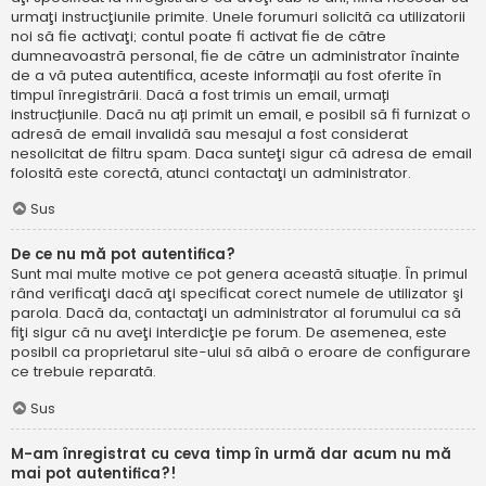
urmaţi instrucţiunile primite. Unele forumuri solicită ca utilizatorii
noi să fie activaţi; contul poate fi activat fie de către
dumneavoastră personal, fie de către un administrator înainte
de a vă putea autentifica, aceste informații au fost oferite în
timpul înregistrării. Dacă a fost trimis un email, urmați
instrucțiunile. Dacă nu ați primit un email, e posibil să fi furnizat o
adresă de email invalidă sau mesajul a fost considerat
nesolicitat de filtru spam. Daca sunteţi sigur că adresa de email
folosită este corectă, atunci contactaţi un administrator.
Sus
De ce nu mă pot autentifica?
Sunt mai multe motive ce pot genera această situație. În primul
rând verificaţi dacă aţi specificat corect numele de utilizator şi
parola. Dacă da, contactaţi un administrator al forumului ca să
fiţi sigur că nu aveţi interdicţie pe forum. De asemenea, este
posibil ca proprietarul site-ului să aibă o eroare de configurare
ce trebuie reparată.
Sus
M-am înregistrat cu ceva timp în urmă dar acum nu mă
mai pot autentifica?!