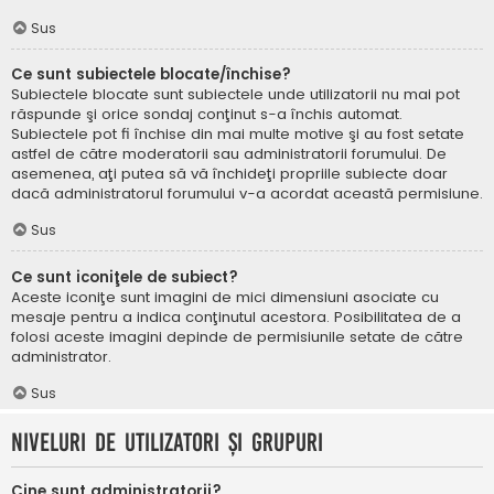
Sus
Ce sunt subiectele blocate/închise?
Subiectele blocate sunt subiectele unde utilizatorii nu mai pot
răspunde şi orice sondaj conţinut s-a închis automat.
Subiectele pot fi închise din mai multe motive şi au fost setate
astfel de către moderatorii sau administratorii forumului. De
asemenea, aţi putea să vă închideţi propriile subiecte doar
dacă administratorul forumului v-a acordat această permisiune.
Sus
Ce sunt iconiţele de subiect?
Aceste iconiţe sunt imagini de mici dimensiuni asociate cu
mesaje pentru a indica conţinutul acestora. Posibilitatea de a
folosi aceste imagini depinde de permisiunile setate de către
administrator.
Sus
Niveluri de utilizatori şi grupuri
Cine sunt administratorii?