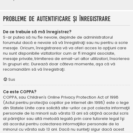
Probleme de autentificare şi înregistrare
De ce trebuie să mă înregistrez?
S-ar putea să nu fie nevoie, depinde de administratorul
forumului dacă e nevoie să vă înregistraţi sau nu pentru a scrie
mesaje. Oricum, înregistrarea vă va oferi acces la opţiuni care
nu sunt disponibile vizitatorilor cum ar fi imagini asociate,
mesaje private, trimiterea de email-uri altor utilizatori, înscrierea
în grupuri etc. Durează doar câteva momente, aşa că vă
recomandăm să vă înregistraţi.
Sus
Ce este COPPA?
COPPA, sau Children’s Online Privacy Protection Act of 1998
(Actul pentru protecţia copiilor pe internet din 1998) este o lege
din Statele Unite care solicită site-urilor ce pot colecta informaţii
personale de la minorii sub vârsta 13 ani să obţină acordul scris
al părinţilor sau altă metodă legală prin care tutorele legal îşi
dă acordul pentru colectarea informaţiilor personale de la
minorul cu vârsta sub 13 ani. Dacă nu sunteţi sigur dacă acest