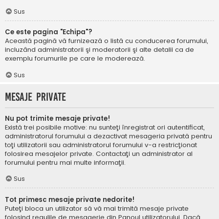
Sus
Ce este pagina "Echipa"?
Această pagină vă furnizează o listă cu conducerea forumului,
incluzând administratorii şi moderatorii şi alte detalii ca de
exemplu forumurile pe care le moderează.
Sus
Mesaje private
Nu pot trimite mesaje private!
Există trei posibile motive: nu sunteţi înregistrat ori autentificat,
administratorul forumului a dezactivat mesageria privată pentru
toţi utilizatorii sau administratorul forumului v-a restricţionat
folosirea mesajelor private. Contactaţi un administrator al
forumului pentru mai multe informaţii.
Sus
Tot primesc mesaje private nedorite!
Puteţi bloca un utilizator să vă mai trimită mesaje private
folosind regulile de mesagerie din Panoul utilizatorului. Dacă