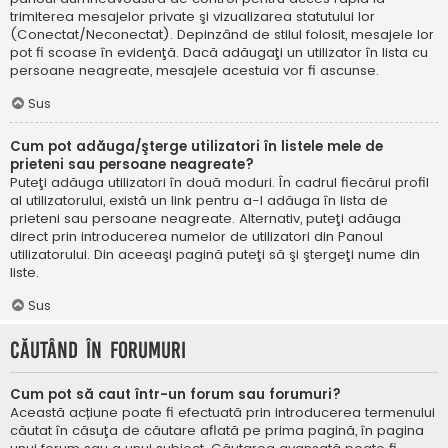
trimiterea mesajelor private şi vizualizarea statutului lor
(Conectat/Neconectat). Depinzând de stilul folosit, mesajele lor
pot fi scoase în evidenţă. Dacă adăugaţi un utilizator în lista cu
persoane neagreate, mesajele acestuia vor fi ascunse.
Sus
Cum pot adăuga/şterge utilizatori în listele mele de
prieteni sau persoane neagreate?
Puteţi adăuga utilizatori în două moduri. În cadrul fiecărui profil
al utilizatorului, există un link pentru a-l adăuga în lista de
prieteni sau persoane neagreate. Alternativ, puteţi adăuga
direct prin introducerea numelor de utilizatori din Panoul
utilizatorului. Din aceeaşi pagină puteţi să şi ştergeţi nume din
liste.
Sus
Căutând în forumuri
Cum pot să caut într-un forum sau forumuri?
Această acțiune poate fi efectuată prin introducerea termenului
căutat în căsuţa de căutare aflată pe prima pagină, în pagina