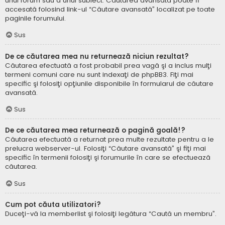
unui forum sau a unui subiect. Căutarea avansată poate fi
accesată folosind link-ul “Căutare avansată” localizat pe toate
paginile forumului.
Sus
De ce căutarea mea nu returnează niciun rezultat?
Căutarea efectuată a fost probabil prea vagă şi a inclus mulţi
termeni comuni care nu sunt indexaţi de phpBB3. Fiţi mai
specific şi folosiţi opţiunile disponibile în formularul de căutare
avansată.
Sus
De ce căutarea mea returnează o pagină goală!?
Căutarea efectuată a returnat prea multe rezultate pentru a le
prelucra webserver-ul. Folosiţi “Căutare avansată” şi fiţi mai
specific în termenii folosiţi şi forumurile în care se efectuează
căutarea.
Sus
Cum pot căuta utilizatori?
Duceţi-vă la memberlist şi folosiţi legătura “Caută un membru”.