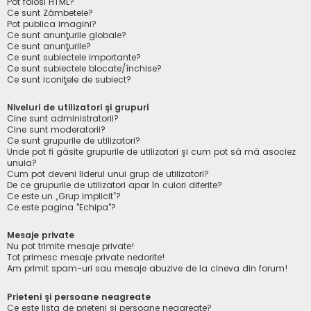
Pot folosi HTML?
Ce sunt Zâmbetele?
Pot publica imagini?
Ce sunt anunţurile globale?
Ce sunt anunţurile?
Ce sunt subiectele importante?
Ce sunt subiectele blocate/închise?
Ce sunt iconiţele de subiect?
Niveluri de utilizatori şi grupuri
Cine sunt administratorii?
Cine sunt moderatorii?
Ce sunt grupurile de utilizatori?
Unde pot fi găsite grupurile de utilizatori şi cum pot să mă asociez
unuia?
Cum pot deveni liderul unui grup de utilizatori?
De ce grupurile de utilizatori apar în culori diferite?
Ce este un „Grup implicit”?
Ce este pagina "Echipa"?
Mesaje private
Nu pot trimite mesaje private!
Tot primesc mesaje private nedorite!
Am primit spam-uri sau mesaje abuzive de la cineva din forum!
Prieteni şi persoane neagreate
Ce este lista de prieteni şi persoane neagreate?