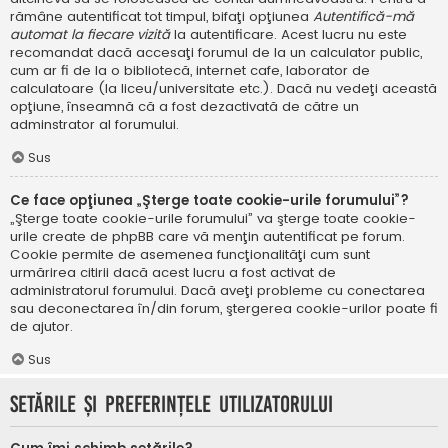
rămâne autentificat tot timpul, bifaţi opţiunea
Autentifică-mă
automat la fiecare vizită
la autentificare. Acest lucru nu este
recomandat dacă accesaţi forumul de la un calculator public,
cum ar fi de la o bibliotecă, internet cafe, laborator de
calculatoare (la liceu/universitate etc.). Dacă nu vedeţi această
opţiune, înseamnă că a fost dezactivată de către un
adminstrator al forumului.
Sus
Ce face opţiunea „Şterge toate cookie-urile forumului”?
„Şterge toate cookie-urile forumului” va şterge toate cookie-
urile create de phpBB care vă menţin autentificat pe forum.
Cookie permite de asemenea funcţionalităţi cum sunt
urmărirea citirii dacă acest lucru a fost activat de
administratorul forumului. Dacă aveţi probleme cu conectarea
sau deconectarea în/din forum, ştergerea cookie-urilor poate fi
de ajutor.
Sus
Setările şi preferinţele utilizatorului