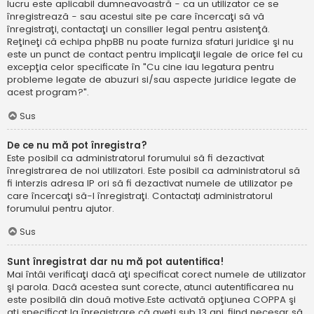
lucru este aplicabil dumneavoastră - ca un utilizator ce se
înregistrează - sau acestui site pe care încercaţi să vă
înregistraţi, contactaţi un consilier legal pentru asistenţă.
Reţineţi că echipa phpBB nu poate furniza sfaturi juridice şi nu
este un punct de contact pentru implicaţii legale de orice fel cu
excepţia celor specificate în "Cu cine iau legatura pentru
probleme legate de abuzuri si/sau aspecte juridice legate de
acest program?".
Sus
De ce nu mă pot înregistra?
Este posibil ca administratorul forumului să fi dezactivat
înregistrarea de noi utilizatori. Este posibil ca administratorul să
fi interzis adresa IP ori să fi dezactivat numele de utilizator pe
care încercaţi să-l înregistraţi. Contactați administratorul
forumului pentru ajutor.
Sus
Sunt înregistrat dar nu mă pot autentifica!
Mai întâi verificaţi dacă aţi specificat corect numele de utilizator
şi parola. Dacă acestea sunt corecte, atunci autentificarea nu
este posibilă din două motive.Este activată opţiunea COPPA şi
aţi specificat la înregistrare că aveţi sub 13 ani, fiind necesar să