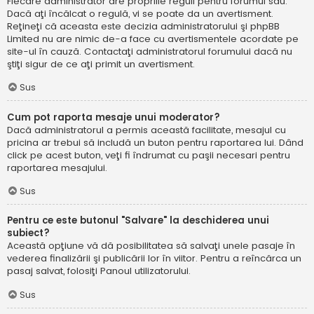
Fiecare administrator are propriile reguli pentru forumul său.
Dacă aţi încălcat o regulă, vi se poate da un avertisment.
Reţineţi că aceasta este decizia administratorului şi phpBB
Limited nu are nimic de-a face cu avertismentele acordate pe
site-ul în cauză. Contactaţi administratorul forumului dacă nu
ştiţi sigur de ce aţi primit un avertisment.
Sus
Cum pot raporta mesaje unui moderator?
Dacă administratorul a permis această facilitate, mesajul cu
pricina ar trebui să includă un buton pentru raportarea lui. Dând
click pe acest buton, veţi fi îndrumat cu paşii necesari pentru
raportarea mesajului.
Sus
Pentru ce este butonul "Salvare" la deschiderea unui
subiect?
Această opţiune vă dă posibilitatea să salvaţi unele pasaje în
vederea finalizării şi publicării lor în viitor. Pentru a reîncărca un
pasaj salvat, folosiţi Panoul utilizatorului.
Sus