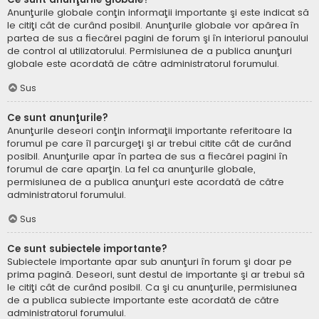
Anunţurile globale conţin informaţii importante şi este indicat să
le citiţi cât de curând posibil. Anunţurile globale vor apărea în
partea de sus a fiecărei pagini de forum şi în interiorul panoului
de control al utilizatorului. Permisiunea de a publica anunţuri
globale este acordată de către administratorul forumului.
Sus
Ce sunt anunţurile?
Anunţurile deseori conţin informaţii importante referitoare la
forumul pe care îl parcurgeţi şi ar trebui citite cât de curând
posibil. Anunţurile apar în partea de sus a fiecărei pagini în
forumul de care aparţin. La fel ca anunţurile globale,
permisiunea de a publica anunţuri este acordată de către
administratorul forumului.
Sus
Ce sunt subiectele importante?
Subiectele importante apar sub anunţuri în forum şi doar pe
prima pagină. Deseori, sunt destul de importante şi ar trebui să
le citiţi cât de curând posibil. Ca şi cu anunţurile, permisiunea
de a publica subiecte importante este acordată de către
administratorul forumului.