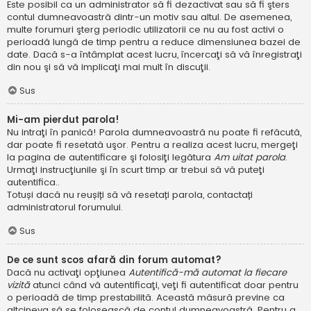
Este posibil ca un administrator să fi dezactivat sau să fi şters
contul dumneavoastră dintr-un motiv sau altul. De asemenea,
multe forumuri şterg periodic utilizatorii ce nu au fost activi o
perioadă lungă de timp pentru a reduce dimensiunea bazei de
date. Dacă s-a întâmplat acest lucru, încercaţi să vă înregistraţi
din nou şi să vă implicaţi mai mult în discuţii.
Sus
Mi-am pierdut parola!
Nu intraţi în panică! Parola dumneavoastră nu poate fi refăcută,
dar poate fi resetată uşor. Pentru a realiza acest lucru, mergeţi
la pagina de autentificare şi folosiţi legătura
Am uitat parola
.
Urmaţi instrucţiunile şi în scurt timp ar trebui să vă puteţi
autentifica..
Totuși dacă nu reușiți să vă resetați parola, contactați
administratorul forumului.
Sus
De ce sunt scos afară din forum automat?
Dacă nu activaţi opţiunea
Autentifică-mă automat la fiecare
vizită
atunci când vă autentificaţi, veţi fi autentificat doar pentru
o perioadă de timp prestabilită. Această măsură previne ca
altcineva să se folosească de contul dumneavoastră. Pentru a