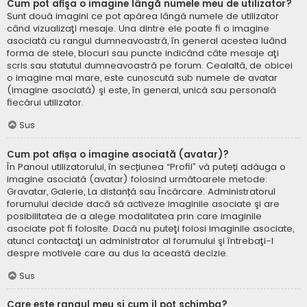
Cum pot afişa o imagine lângă numele meu de utilizator?
Sunt două imagini ce pot apărea lângă numele de utilizator
când vizualizaţi mesaje. Una dintre ele poate fi o imagine
asociată cu rangul dumneavoastră, în general acestea luând
forma de stele, blocuri sau puncte indicând câte mesaje aţi
scris sau statutul dumneavoastră pe forum. Cealaltă, de obicei
o imagine mai mare, este cunoscută sub numele de avatar
(imagine asociată) şi este, în general, unică sau personală
fiecărui utilizator.
Sus
Cum pot afișa o imagine asociată (avatar)?
În Panoul utilizatorului, în secțiunea “Profil” vă puteți adăuga o
imagine asociată (avatar) folosind următoarele metode:
Gravatar, Galerie, La distanță sau Încărcare. Administratorul
forumului decide dacă să activeze imaginile asociate şi are
posibilitatea de a alege modalitatea prin care imaginile
asociate pot fi folosite. Dacă nu puteţi folosi imaginile asociate,
atunci contactaţi un administrator al forumului şi întrebaţi-l
despre motivele care au dus la această decizie.
Sus
Care este rangul meu şi cum il pot schimba?