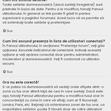
Cum îmi schimb setările?
Toate setările dumneavoastră (dacă sunteţi înregistrat) sunt
păstrate în baza de date. Pentru a le modifica, folosiţi Panoul
utilizatorului; în general un link poate fi găsit în partea
superioară a paginilor forumului. Acest lucru vă va permite să
vă schimbaţi toate setările şi preferinţele.
Sus
Cum îmi ascund prezența în lista de utilizatori conectați?
În Panoul utilizatorului, în secțiunea “Preferinţe forum”, veți găsi
opțiunea
Ascunde indicatorul de conectare
. Activați această
opțiune și veți apărea conectat doar pentru administratori,
moderatori și dumneavoastră. Veți fi contorizat ca utilizator
ascuns.
Sus
Ora nu este corectă!
S-ar putea ca dumneavoastră să vedeţi orele afişate dintr-o
zonă cu fus orar diferit faţă de cea în care sunteţi. Dacă este
aşa, folosiţi Panoul utilizatorului pentru a modifica fusul orar în
concordanţă cu zona în care vă aflaţi, cum ar fi Bucureşti,
Londra, Paris, etc. Reţineţi că schimbarea zonei de fus orar, ca
majoritatea setărilor, poate fi făcută doar de către utilizatorii