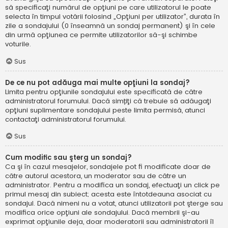
să specificaţi numărul de opţiuni pe care utilizatorul le poate
selecta în timpul votării folosind „Opţiuni per utilizator”, durata în
zile a sondajului (0 înseamnă un sondaj permanent) şi în cele
din urmă opţiunea ce permite utilizatorilor să-şi schimbe
voturile.
Sus
De ce nu pot adăuga mai multe opţiuni la sondaj?
Limita pentru opţiunile sondajului este specificată de către
administratorul forumului. Dacă simțiţi că trebuie să adăugaţi
opţiuni suplimentare sondajului peste limita permisă, atunci
contactaţi administratorul forumului.
Sus
Cum modific sau şterg un sondaj?
Ca şi în cazul mesajelor, sondajele pot fi modificate doar de
către autorul acestora, un moderator sau de către un
administrator. Pentru a modifica un sondaj, efectuaţi un click pe
primul mesaj din subiect; acesta este întotdeauna asociat cu
sondajul. Dacă nimeni nu a votat, atunci utilizatorii pot şterge sau
modifica orice opţiuni ale sondajului. Dacă membrii şi-au
exprimat opţiunile deja, doar moderatorii sau administratorii îl