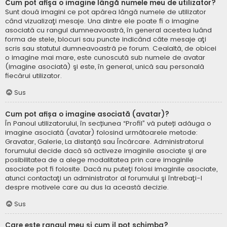
Cum pot afişa o imagine lângă numele meu de utilizator?
Sunt două imagini ce pot apărea lângă numele de utilizator
când vizualizaţi mesaje. Una dintre ele poate fi o imagine
asociată cu rangul dumneavoastră, în general acestea luând
forma de stele, blocuri sau puncte indicând câte mesaje aţi
scris sau statutul dumneavoastră pe forum. Cealaltă, de obicei
o imagine mai mare, este cunoscută sub numele de avatar
(imagine asociată) şi este, în general, unică sau personală
fiecărui utilizator.
Sus
Cum pot afișa o imagine asociată (avatar)?
În Panoul utilizatorului, în secțiunea “Profil” vă puteți adăuga o
imagine asociată (avatar) folosind următoarele metode:
Gravatar, Galerie, La distanță sau Încărcare. Administratorul
forumului decide dacă să activeze imaginile asociate şi are
posibilitatea de a alege modalitatea prin care imaginile
asociate pot fi folosite. Dacă nu puteţi folosi imaginile asociate,
atunci contactaţi un administrator al forumului şi întrebaţi-l
despre motivele care au dus la această decizie.
Sus
Care este rangul meu şi cum il pot schimba?