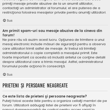
primiţi mesaje private abuzive de la un anumit utilizator,
contactaţi un administrator al forumului; el are puterea de a
restricţiona folosirea mesajelor private pentru anumiţi utilizatori.
Sus
Am primit spam-uri sau mesaje abuzive de la cineva din
forum!
Ne pare rău să auzim acest lucru. Opţiunea de trimitere a unui
mesaj electronic include măsuri de siguranţă pentru a observa
care utilizatori trimit astfel de mesaje. Ar trebui să trimiteţi
administratorului o copie completă a mesajului primit. Este
foarte important ca acesta să includă antetul ce conţine detalii
despre utilizatorul care a trimis mesajul. Astfel, administratorul
forumului poate acţiona în consecinţă.
Sus
Prieteni şi persoane neagreate
Ce este lista de prieteni şi persoane neagreate?
Puteţi folosi aceste liste pentru a organiza ceilalţi membri de pe
forum. Utilizatorii adăugaţi listei de prieteni vor fi afişaţi în
panoul dumneavoastră de control pentru acces rapid la