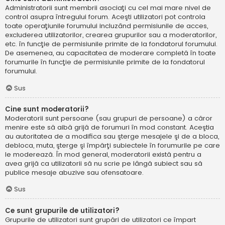
Administratorii sunt membrii asociaţi cu cel mai mare nivel de
control asupra întregului forum. Aceşti utilizatori pot controla
toate operaţiunile forumului incluzând permisiunile de acces,
excluderea utilizatorilor, crearea grupurilor sau a moderatorilor,
etc. în funcţie de permisiunile primite de la fondatorul forumului.
De asemenea, au capacitatea de moderare completă în toate
forumurile în funcţie de permisiunile primite de la fondatorul
forumului.
Sus
Cine sunt moderatorii?
Moderatorii sunt persoane (sau grupuri de persoane) a căror
menire este să aibă grijă de forumuri în mod constant. Aceştia
au autoritatea de a modifica sau şterge mesajele şi de a bloca,
debloca, muta, şterge şi împărţi subiectele în forumurile pe care
le moderează. În mod general, moderatorii există pentru a
avea grijă ca utilizatorii să nu scrie pe lângă subiect sau să
publice mesaje abuzive sau ofensatoare.
Sus
Ce sunt grupurile de utilizatori?
Grupurile de utilizatori sunt grupări de utilizatori ce împart