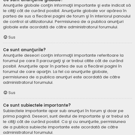
Anunţurile globale conţin informaţii importante şi este indicat să
le citiţi cât de curând posibil. Anunţurile globale vor apărea în
partea de sus a fiecărei pagini de forum şi în interiorul panoului
de control al utilizatorului. Permisiunea de a publica anunţuri
globale este acordată de către administratorul forumului.
Sus
Ce sunt anunţurile?
Anunţurile deseori conţin informaţii importante referitoare la
forumul pe care îl parcurgeţi şi ar trebui citite cât de curând
posibil. Anunţurile apar în partea de sus a fiecărei pagini în
forumul de care aparţin. La fel ca anunţurile globale,
permisiunea de a publica anunţuri este acordată de către
administratorul forumului.
Sus
Ce sunt subiectele importante?
Subiectele importante apar sub anunţuri în forum şi doar pe
prima pagină. Deseori, sunt destul de importante şi ar trebui să
le citiţi cât de curând posibil. Ca şi cu anunţurile, permisiunea
de a publica subiecte importante este acordată de către
administratorul forumului.