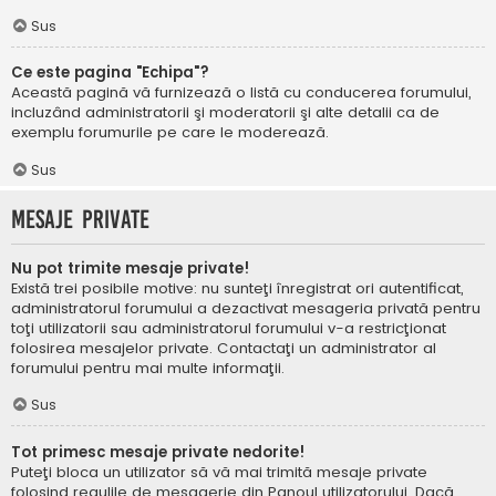
Sus
Ce este pagina "Echipa"?
Această pagină vă furnizează o listă cu conducerea forumului,
incluzând administratorii şi moderatorii şi alte detalii ca de
exemplu forumurile pe care le moderează.
Sus
Mesaje private
Nu pot trimite mesaje private!
Există trei posibile motive: nu sunteţi înregistrat ori autentificat,
administratorul forumului a dezactivat mesageria privată pentru
toţi utilizatorii sau administratorul forumului v-a restricţionat
folosirea mesajelor private. Contactaţi un administrator al
forumului pentru mai multe informaţii.
Sus
Tot primesc mesaje private nedorite!
Puteţi bloca un utilizator să vă mai trimită mesaje private
folosind regulile de mesagerie din Panoul utilizatorului. Dacă