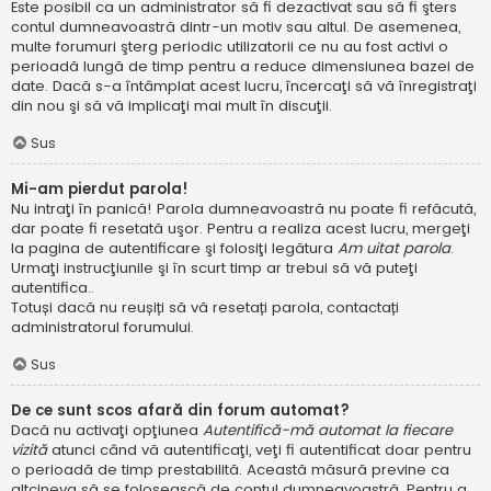
Este posibil ca un administrator să fi dezactivat sau să fi şters
contul dumneavoastră dintr-un motiv sau altul. De asemenea,
multe forumuri şterg periodic utilizatorii ce nu au fost activi o
perioadă lungă de timp pentru a reduce dimensiunea bazei de
date. Dacă s-a întâmplat acest lucru, încercaţi să vă înregistraţi
din nou şi să vă implicaţi mai mult în discuţii.
Sus
Mi-am pierdut parola!
Nu intraţi în panică! Parola dumneavoastră nu poate fi refăcută,
dar poate fi resetată uşor. Pentru a realiza acest lucru, mergeţi
la pagina de autentificare şi folosiţi legătura
Am uitat parola
.
Urmaţi instrucţiunile şi în scurt timp ar trebui să vă puteţi
autentifica..
Totuși dacă nu reușiți să vă resetați parola, contactați
administratorul forumului.
Sus
De ce sunt scos afară din forum automat?
Dacă nu activaţi opţiunea
Autentifică-mă automat la fiecare
vizită
atunci când vă autentificaţi, veţi fi autentificat doar pentru
o perioadă de timp prestabilită. Această măsură previne ca
altcineva să se folosească de contul dumneavoastră. Pentru a