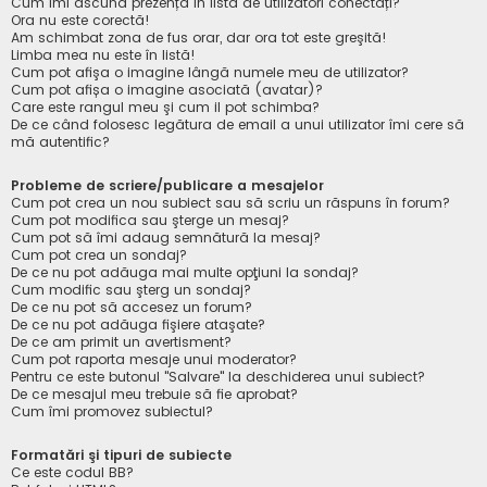
Cum îmi ascund prezența în lista de utilizatori conectați?
Ora nu este corectă!
Am schimbat zona de fus orar, dar ora tot este greşită!
Limba mea nu este în listă!
Cum pot afişa o imagine lângă numele meu de utilizator?
Cum pot afișa o imagine asociată (avatar)?
Care este rangul meu şi cum il pot schimba?
De ce când folosesc legătura de email a unui utilizator îmi cere să
mă autentific?
Probleme de scriere/publicare a mesajelor
Cum pot crea un nou subiect sau să scriu un răspuns în forum?
Cum pot modifica sau şterge un mesaj?
Cum pot să îmi adaug semnătură la mesaj?
Cum pot crea un sondaj?
De ce nu pot adăuga mai multe opţiuni la sondaj?
Cum modific sau şterg un sondaj?
De ce nu pot să accesez un forum?
De ce nu pot adăuga fişiere ataşate?
De ce am primit un avertisment?
Cum pot raporta mesaje unui moderator?
Pentru ce este butonul "Salvare" la deschiderea unui subiect?
De ce mesajul meu trebuie să fie aprobat?
Cum îmi promovez subiectul?
Formatări şi tipuri de subiecte
Ce este codul BB?