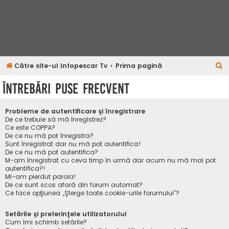
C
Către site-ul Infopescar Tv
Prima pagină
ă
Întrebări puse frecvent
u
t
Probleme de autentificare şi înregistrare
a
De ce trebuie să mă înregistrez?
Ce este COPPA?
r
De ce nu mă pot înregistra?
Sunt înregistrat dar nu mă pot autentifica!
e
De ce nu mă pot autentifica?
M-am înregistrat cu ceva timp în urmă dar acum nu mă mai pot
autentifica?!
Mi-am pierdut parola!
De ce sunt scos afară din forum automat?
Ce face opţiunea „Şterge toate cookie-urile forumului”?
Setările şi preferinţele utilizatorului
Cum îmi schimb setările?