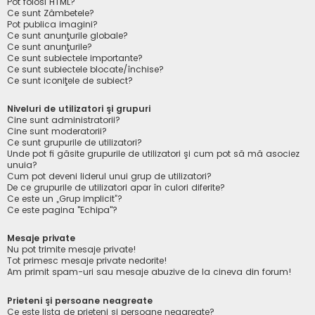
Pot folosi HTML?
Ce sunt Zâmbetele?
Pot publica imagini?
Ce sunt anunţurile globale?
Ce sunt anunţurile?
Ce sunt subiectele importante?
Ce sunt subiectele blocate/închise?
Ce sunt iconiţele de subiect?
Niveluri de utilizatori şi grupuri
Cine sunt administratorii?
Cine sunt moderatorii?
Ce sunt grupurile de utilizatori?
Unde pot fi găsite grupurile de utilizatori şi cum pot să mă asociez
unuia?
Cum pot deveni liderul unui grup de utilizatori?
De ce grupurile de utilizatori apar în culori diferite?
Ce este un „Grup implicit”?
Ce este pagina "Echipa"?
Mesaje private
Nu pot trimite mesaje private!
Tot primesc mesaje private nedorite!
Am primit spam-uri sau mesaje abuzive de la cineva din forum!
Prieteni şi persoane neagreate
Ce este lista de prieteni şi persoane neagreate?