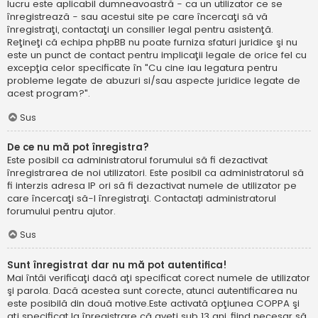
lucru este aplicabil dumneavoastră - ca un utilizator ce se
înregistrează - sau acestui site pe care încercaţi să vă
înregistraţi, contactaţi un consilier legal pentru asistenţă.
Reţineţi că echipa phpBB nu poate furniza sfaturi juridice şi nu
este un punct de contact pentru implicaţii legale de orice fel cu
excepţia celor specificate în "Cu cine iau legatura pentru
probleme legate de abuzuri si/sau aspecte juridice legate de
acest program?".
Sus
De ce nu mă pot înregistra?
Este posibil ca administratorul forumului să fi dezactivat
înregistrarea de noi utilizatori. Este posibil ca administratorul să
fi interzis adresa IP ori să fi dezactivat numele de utilizator pe
care încercaţi să-l înregistraţi. Contactați administratorul
forumului pentru ajutor.
Sus
Sunt înregistrat dar nu mă pot autentifica!
Mai întâi verificaţi dacă aţi specificat corect numele de utilizator
şi parola. Dacă acestea sunt corecte, atunci autentificarea nu
este posibilă din două motive.Este activată opţiunea COPPA şi
aţi specificat la înregistrare că aveţi sub 13 ani, fiind necesar să