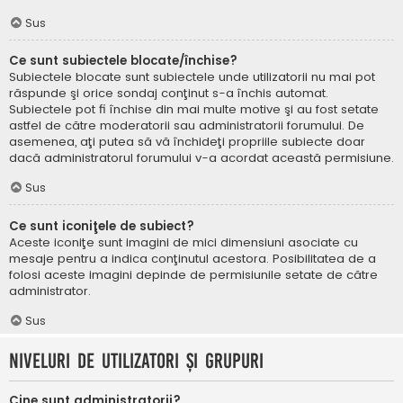
Sus
Ce sunt subiectele blocate/închise?
Subiectele blocate sunt subiectele unde utilizatorii nu mai pot
răspunde şi orice sondaj conţinut s-a închis automat.
Subiectele pot fi închise din mai multe motive şi au fost setate
astfel de către moderatorii sau administratorii forumului. De
asemenea, aţi putea să vă închideţi propriile subiecte doar
dacă administratorul forumului v-a acordat această permisiune.
Sus
Ce sunt iconiţele de subiect?
Aceste iconiţe sunt imagini de mici dimensiuni asociate cu
mesaje pentru a indica conţinutul acestora. Posibilitatea de a
folosi aceste imagini depinde de permisiunile setate de către
administrator.
Sus
Niveluri de utilizatori şi grupuri
Cine sunt administratorii?