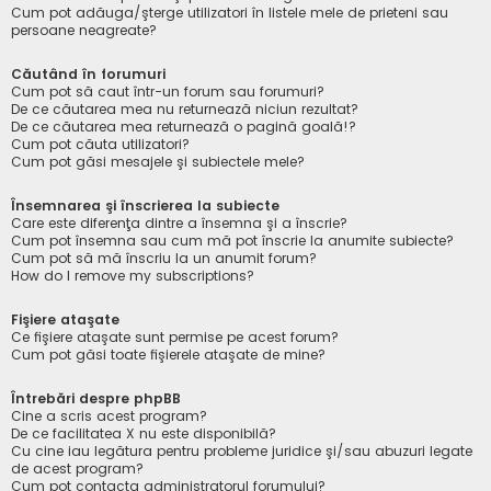
Cum pot adăuga/şterge utilizatori în listele mele de prieteni sau
persoane neagreate?
Căutând în forumuri
Cum pot să caut într-un forum sau forumuri?
De ce căutarea mea nu returnează niciun rezultat?
De ce căutarea mea returnează o pagină goală!?
Cum pot căuta utilizatori?
Cum pot găsi mesajele şi subiectele mele?
Însemnarea şi înscrierea la subiecte
Care este diferenţa dintre a însemna şi a înscrie?
Cum pot însemna sau cum mă pot înscrie la anumite subiecte?
Cum pot să mă înscriu la un anumit forum?
How do I remove my subscriptions?
Fişiere ataşate
Ce fişiere ataşate sunt permise pe acest forum?
Cum pot găsi toate fişierele ataşate de mine?
Întrebări despre phpBB
Cine a scris acest program?
De ce facilitatea X nu este disponibilă?
Cu cine iau legătura pentru probleme juridice şi/sau abuzuri legate
de acest program?
Cum pot contacta administratorul forumului?