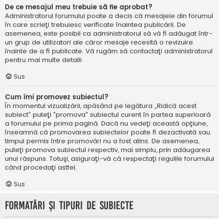
De ce mesajul meu trebuie să fie aprobat?
Administratorul forumului poate a decis că mesajele din forumul
în care scrieţi trebuiesc verificate înaintea publicării. De
asemenea, este posibil ca administratorul să vă fi adăugat într-
un grup de utilizatori ale căror mesaje recesită o revizuire
înainte de a fi publicate. Vă rugăm să contactaţi administratorul
pentru mai multe detalii.
Sus
Cum îmi promovez subiectul?
În momentul vizualizării, apăsând pe legătura „Ridică acest
subiect” puteţi "promova" subiectul curent în partea superioară
a forumului pe prima pagină. Dacă nu vedeţi această opţiune,
înseamnă că promovarea subiectelor poate fi dezactivată sau
timpul permis între promovări nu a fost atins. De asemenea,
puteţi promova subiectul respectiv, mai simplu, prin adăugarea
unui răspuns. Totuşi, asiguraţi-vă că respectaţi regulile forumului
când procedaţi astfel.
Sus
Formatări şi tipuri de subiecte