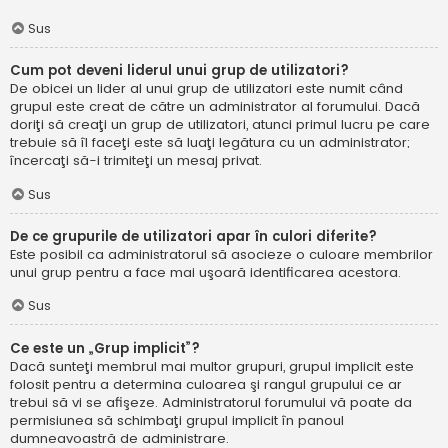
Sus
Cum pot deveni liderul unui grup de utilizatori?
De obicei un lider al unui grup de utilizatori este numit când
grupul este creat de către un administrator al forumului. Dacă
doriţi să creaţi un grup de utilizatori, atunci primul lucru pe care
trebuie să îl faceţi este să luaţi legătura cu un administrator;
încercaţi să-i trimiteţi un mesaj privat.
Sus
De ce grupurile de utilizatori apar în culori diferite?
Este posibil ca administratorul să asocieze o culoare membrilor
unui grup pentru a face mai uşoară identificarea acestora.
Sus
Ce este un „Grup implicit”?
Dacă sunteţi membrul mai multor grupuri, grupul implicit este
folosit pentru a determina culoarea şi rangul grupului ce ar
trebui să vi se afişeze. Administratorul forumului vă poate da
permisiunea să schimbaţi grupul implicit în panoul
dumneavoastră de administrare.