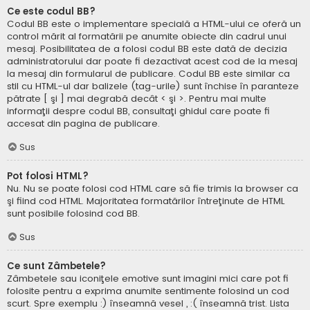
Ce este codul BB?
Codul BB este o implementare specială a HTML-ului ce oferă un
control mărit al formatării pe anumite obiecte din cadrul unui
mesaj. Posibilitatea de a folosi codul BB este dată de decizia
administratorului dar poate fi dezactivat acest cod de la mesaj
la mesaj din formularul de publicare. Codul BB este similar ca
stil cu HTML-ul dar balizele (tag-urile) sunt închise în paranteze
pătrate [ şi ] mai degrabă decât < şi >. Pentru mai multe
informaţii despre codul BB, consultaţi ghidul care poate fi
accesat din pagina de publicare.
Sus
Pot folosi HTML?
Nu. Nu se poate folosi cod HTML care să fie trimis la browser ca
şi fiind cod HTML. Majoritatea formatărilor întreţinute de HTML
sunt posibile folosind cod BB.
Sus
Ce sunt Zâmbetele?
Zâmbetele sau iconiţele emotive sunt imagini mici care pot fi
folosite pentru a exprima anumite sentimente folosind un cod
scurt. Spre exemplu :) înseamnă vesel , :( înseamnă trist. Lista