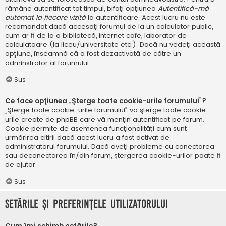
rămâne autentificat tot timpul, bifaţi opţiunea
Autentifică-mă
automat la fiecare vizită
la autentificare. Acest lucru nu este
recomandat dacă accesaţi forumul de la un calculator public,
cum ar fi de la o bibliotecă, internet cafe, laborator de
calculatoare (la liceu/universitate etc.). Dacă nu vedeţi această
opţiune, înseamnă că a fost dezactivată de către un
adminstrator al forumului.
Sus
Ce face opţiunea „Şterge toate cookie-urile forumului”?
„Şterge toate cookie-urile forumului” va şterge toate cookie-
urile create de phpBB care vă menţin autentificat pe forum.
Cookie permite de asemenea funcţionalităţi cum sunt
urmărirea citirii dacă acest lucru a fost activat de
administratorul forumului. Dacă aveţi probleme cu conectarea
sau deconectarea în/din forum, ştergerea cookie-urilor poate fi
de ajutor.
Sus
Setările şi preferinţele utilizatorului