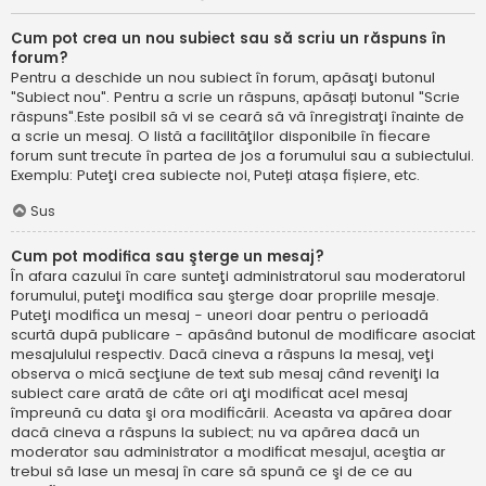
Cum pot crea un nou subiect sau să scriu un răspuns în
forum?
Pentru a deschide un nou subiect în forum, apăsaţi butonul
"Subiect nou". Pentru a scrie un răspuns, apăsați butonul "Scrie
răspuns".Este posibil să vi se ceară să vă înregistraţi înainte de
a scrie un mesaj. O listă a facilităţilor disponibile în fiecare
forum sunt trecute în partea de jos a forumului sau a subiectului.
Exemplu: Puteţi crea subiecte noi, Puteți atașa fișiere, etc.
Sus
Cum pot modifica sau şterge un mesaj?
În afara cazului în care sunteţi administratorul sau moderatorul
forumului, puteţi modifica sau şterge doar propriile mesaje.
Puteţi modifica un mesaj - uneori doar pentru o perioadă
scurtă după publicare - apăsând butonul de modificare asociat
mesajulului respectiv. Dacă cineva a răspuns la mesaj, veţi
observa o mică secţiune de text sub mesaj când reveniţi la
subiect care arată de câte ori aţi modificat acel mesaj
împreună cu data şi ora modificării. Aceasta va apărea doar
dacă cineva a răspuns la subiect; nu va apărea dacă un
moderator sau administrator a modificat mesajul, aceştia ar
trebui să lase un mesaj în care să spună ce şi de ce au