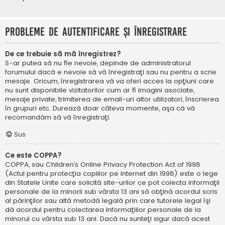
Probleme de autentificare şi înregistrare
De ce trebuie să mă înregistrez?
S-ar putea să nu fie nevoie, depinde de administratorul
forumului dacă e nevoie să vă înregistraţi sau nu pentru a scrie
mesaje. Oricum, înregistrarea vă va oferi acces la opţiuni care
nu sunt disponibile vizitatorilor cum ar fi imagini asociate,
mesaje private, trimiterea de email-uri altor utilizatori, înscrierea
în grupuri etc. Durează doar câteva momente, aşa că vă
recomandăm să vă înregistraţi.
Sus
Ce este COPPA?
COPPA, sau Children’s Online Privacy Protection Act of 1998
(Actul pentru protecţia copiilor pe internet din 1998) este o lege
din Statele Unite care solicită site-urilor ce pot colecta informaţii
personale de la minorii sub vârsta 13 ani să obţină acordul scris
al părinţilor sau altă metodă legală prin care tutorele legal îşi
dă acordul pentru colectarea informaţiilor personale de la
minorul cu vârsta sub 13 ani. Dacă nu sunteţi sigur dacă acest