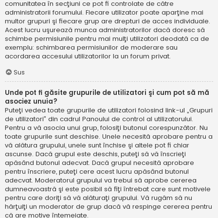
comunitatea în secţiuni ce pot fi controlate de către
administratorii forumului. Fiecare utilizator poate aparţine mai
multor grupuri şi fiecare grup are drepturi de acces individuale.
Acest lucru uşurează munca administratorilor dacă doresc să
schimbe permisiunile pentru mai mulţi utilizatori deodată ca de
exemplu: schimbarea permisiunilor de moderare sau
acordarea accesului utilizatorilor la un forum privat.
Sus
Unde pot fi găsite grupurile de utilizatori şi cum pot să mă
asociez unuia?
Puteţi vedea toate grupurile de utilizatori folosind link-ul „Grupuri
de utilizatori” din cadrul Panoului de control al utilizatorului.
Pentru a vă asocia unui grup, folosiţi butonul corespunzător. Nu
toate grupurile sunt deschise. Unele necesită aprobare pentru a
vă alătura grupului, unele sunt închise şi altele pot fi chiar
ascunse. Dacă grupul este deschis, puteţi să vă înscrieţi
apăsând butonul adecvat. Dacă grupul necesită aprobare
pentru înscriere, puteţi cere acest lucru apăsând butonul
adecvat. Moderatorul grupului va trebui să aprobe cererea
dumneavoastră şi este posibil să fiţi întrebat care sunt motivele
pentru care doriţi să vă alăturaţi grupului. Vă rugăm să nu
hărţuiţi un moderator de grup dacă vă respinge cererea pentru
că are motive întemeiate.