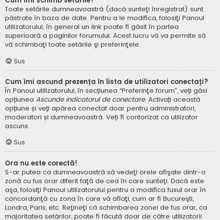
Cum îmi schimb setările?
Toate setările dumneavoastră (dacă sunteţi înregistrat) sunt
păstrate în baza de date. Pentru a le modifica, folosiţi Panoul
utilizatorului; în general un link poate fi găsit în partea
superioară a paginilor forumului. Acest lucru vă va permite să
vă schimbaţi toate setările şi preferinţele.
Sus
Cum îmi ascund prezența în lista de utilizatori conectați?
În Panoul utilizatorului, în secțiunea “Preferinţe forum”, veți găsi
opțiunea
Ascunde indicatorul de conectare
. Activați această
opțiune și veți apărea conectat doar pentru administratori,
moderatori și dumneavoastră. Veți fi contorizat ca utilizator
ascuns.
Sus
Ora nu este corectă!
S-ar putea ca dumneavoastră să vedeţi orele afişate dintr-o
zonă cu fus orar diferit faţă de cea în care sunteţi. Dacă este
aşa, folosiţi Panoul utilizatorului pentru a modifica fusul orar în
concordanţă cu zona în care vă aflaţi, cum ar fi Bucureşti,
Londra, Paris, etc. Reţineţi că schimbarea zonei de fus orar, ca
majoritatea setărilor, poate fi făcută doar de către utilizatorii