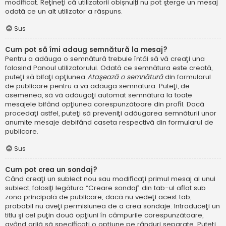
modificat. Reţineţi că utilizatorii obișnuiți nu pot şterge un mesaj
odată ce un alt utilizator a răspuns.
Sus
Cum pot să îmi adaug semnătură la mesaj?
Pentru a adăuga o semnătură trebuie întâi să vă creaţi una
folosind Panoul utilizatorului. Odată ce semnătura este creată,
puteţi să bifaţi opţiunea
Ataşează o semnătură
din formularul
de publicare pentru a vă adăuga semnătura. Puteţi, de
asemenea, să vă adăugaţi automat semnătura la toate
mesajele bifând opţiunea corespunzătoare din profil. Dacă
procedaţi astfel, puteţi să preveniţi adăugarea semnăturii unor
anumite mesaje debifând caseta respectivă din formularul de
publicare.
Sus
Cum pot crea un sondaj?
Când creaţi un subiect nou sau modificaţi primul mesaj al unui
subiect, folosiți legătura “Creare sondaj” din tab-ul aflat sub
zona principală de publicare; dacă nu vedeţi acest tab,
probabil nu aveţi permisiunea de a crea sondaje. Introduceţi un
titlu şi cel puţin două opţiuni în câmpurile corespunzătoare,
având grijă să specificaţi o opţiune pe rânduri separate. Puteţi