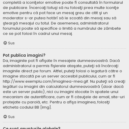
completă a iconiţelor emotive poate fi consultată în formularul
de publicare. Încercaţi totuşi să nu folosiţi prea multe iconiţe
emotive pentru că pot face un mesaj greu de citit şi un
moderator s-ar putea hotărî să le scoată din mesaj sau să
şteargă mesajul cu totul. De asemenea, administratorul
forumului poate să specifice o limită a numărului de zâmbete
ce se pot folosi în cadrul unui mesaj.
Sus
Pot publica imagini?
Da, imaginile pot fi afişate în mesajele dumneavoastră. Dacă
administratorul a permis fişierele ataşate, puteţi să încărcaţi
imaginile direct pe forum. Altfel, puteţi folosi o legatură către o
imagine stocată pe un server accesibil publicului, cum ar fi
http://www.exemplu.com/imaginea-mea.gif. Nu puteţi să creaţi
legături cu imagini din calculatorul dumneavoastră (doar dacă
este un server public), nici cu imagini stocate în spatele unui
mecanism de autentificare, cum ar fi căsuţele de email, site-uri
protejate cu parolă, etc. Pentru a afişa imaginea, folosiţi
eticheta codului BB [img].
Sus
Ce sunt anunţurile globale?