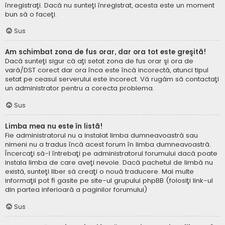
înregistraţi. Dacă nu sunteţi înregistrat, acesta este un moment
bun să o faceţi.
Sus
Am schimbat zona de fus orar, dar ora tot este greşită!
Dacă sunteţi sigur că aţi setat zona de fus orar şi ora de
vară/DST corect dar ora înca este încă incorectă, atunci tipul
setat pe ceasul serverului este incorect. Vă rugăm să contactaţi
un administrator pentru a corecta problema.
Sus
Limba mea nu este în listă!
Fie administratorul nu a instalat limba dumneavoastră sau
nimeni nu a tradus încă acest forum în limba dumneavoastră.
Încercaţi să-l întrebaţi pe administratorul forumului dacă poate
instala limba de care aveţi nevoie. Dacă pachetul de limbă nu
există, sunteţi liber să creaţi o nouă traducere. Mai multe
informaţii pot fi gasite pe site-ul grupului phpBB (folosiţi link-ul
din partea inferioară a paginilor forumului)
Sus