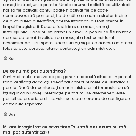
urmaţi instrucţiunile primite. Unele forumuri solicită ca utilizatorii
noi să fie activaţi; contul poate fi activat fie de către
dumneavoastră personal, fie de către un administrator înainte
de a vă putea autentifica, aceste informații au fost oferite în
timpul înregistrării. Dacă a fost trimis un email, urmați
instrucțiunile. Dacă nu ați primit un email, e posibil să fi furnizat o
adresă de email invalidă sau mesajul a fost considerat
nesolicitat de filtru spam. Daca sunteţi sigur că adresa de email
folosită este corectă, atunci contactaţi un administrator.
Sus
De ce nu mă pot autentifica?
Sunt mai multe motive ce pot genera această situație. În primul
rând verificaţi dacă aţi specificat corect numele de utilizator şi
parola. Dacă da, contactaţi un administrator al forumului ca să
fiţi sigur că nu aveţi interdicţie pe forum. De asemenea, este
posibil ca proprietarul site-ului să aibă o eroare de configurare
ce trebuie reparată.
Sus
M-am înregistrat cu ceva timp în urmă dar acum nu mă
mai pot autentifica?!