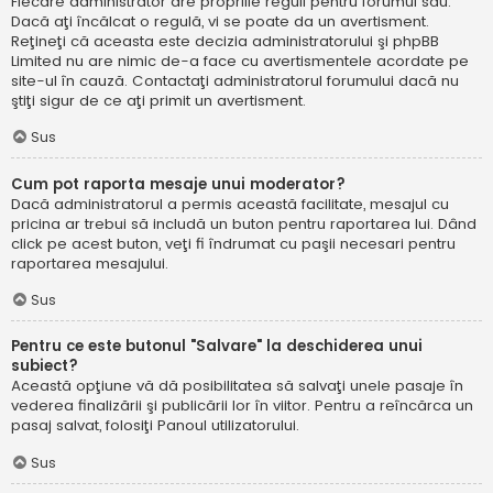
Fiecare administrator are propriile reguli pentru forumul său.
Dacă aţi încălcat o regulă, vi se poate da un avertisment.
Reţineţi că aceasta este decizia administratorului şi phpBB
Limited nu are nimic de-a face cu avertismentele acordate pe
site-ul în cauză. Contactaţi administratorul forumului dacă nu
ştiţi sigur de ce aţi primit un avertisment.
Sus
Cum pot raporta mesaje unui moderator?
Dacă administratorul a permis această facilitate, mesajul cu
pricina ar trebui să includă un buton pentru raportarea lui. Dând
click pe acest buton, veţi fi îndrumat cu paşii necesari pentru
raportarea mesajului.
Sus
Pentru ce este butonul "Salvare" la deschiderea unui
subiect?
Această opţiune vă dă posibilitatea să salvaţi unele pasaje în
vederea finalizării şi publicării lor în viitor. Pentru a reîncărca un
pasaj salvat, folosiţi Panoul utilizatorului.
Sus