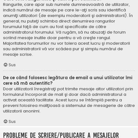
Rangurile, care apar sub numele dumneavoastră de utilizator,
indică numărul de mesaje pe care le-aţi scris sau identifică
anumiţi utilizatori (de exemplu moderatorii şi administratorii). În
general, nu puteţi schimba direct denumirea rangurilor
forumului faţă de cum au fost specificate de către
administratorul forumului. Vă rugăm, să nu abuzaţi de forum
scriind mesaje inutile doar pentru a vă creşte rangul.
Majoritatea forumurilor nu vor tolera acest lucru şi moderatorii
sau administratorii vă vor scădea pur şi simplu numărul de
mesaje scrise.
Sus
De ce când folosesc legătura de email a unui utilizator îmi
cere să mă autentific?
Doar utilizatorii înregistraţi pot trimite mesaje altor utilizatori prin
formularul încorporat de mail şi doar dacă administratorul a
activat această facilitate. Acest lucru se întâmplă pentru a
preveni folosirea maliţioasă a sistemului de mesagerie de către
utilizatorii anonimi.
Sus
Probleme de scriere/publicare a mesajelor