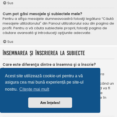
Sus
Cum pot găsi mesajele şi subiectele mele?
Pentru a afişa mesajele dumneavoastră folosiţi legătura “Căută
mesajele utilizatorului” din Panoul utilizatorului sau din pagina de
profil. Pentru a vă căuta subiectele proprii, folosiţi pagina de
căutare avansată şi introduceţi opţiunile adecvate.
Sus
Însemnarea şi înscrierea la subiecte
Care este diferenţa dintre a însemna şi a înscrie?
În phpBB 3.0 însemnarea era foarte asemănătoare cu
însemnarea în browser-ul web. Nu eraţi notificat când era
Acest site utilizează cookie-uri pentru a vă
publicat un răspuns. În phpBB 3.1, însemnarea este
asigura cea mai bună experiență pe site-ul
asemănătoarea înscrierii la un subiect. Puteți fi notificat când un
subiect este actualizat. Înscriindu-vă, veţi fi notificat când va fi
nostru.
Citește mai mult
publicat un răspuns în subiectul sau în forum. Opțiunile de
notificare pentru însemnare și înscriere pot fi configurate în
Panoul utilizatorului, sub “Preferințe forum”.
Am înțeles!
Sus