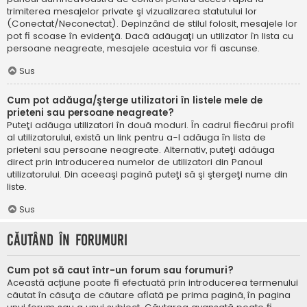
trimiterea mesajelor private şi vizualizarea statutului lor
(Conectat/Neconectat). Depinzând de stilul folosit, mesajele lor
pot fi scoase în evidenţă. Dacă adăugaţi un utilizator în lista cu
persoane neagreate, mesajele acestuia vor fi ascunse.
Sus
Cum pot adăuga/şterge utilizatori în listele mele de
prieteni sau persoane neagreate?
Puteţi adăuga utilizatori în două moduri. În cadrul fiecărui profil
al utilizatorului, există un link pentru a-l adăuga în lista de
prieteni sau persoane neagreate. Alternativ, puteţi adăuga
direct prin introducerea numelor de utilizatori din Panoul
utilizatorului. Din aceeaşi pagină puteţi să şi ştergeţi nume din
liste.
Sus
Căutând în forumuri
Cum pot să caut într-un forum sau forumuri?
Această acțiune poate fi efectuată prin introducerea termenului
căutat în căsuţa de căutare aflată pe prima pagină, în pagina