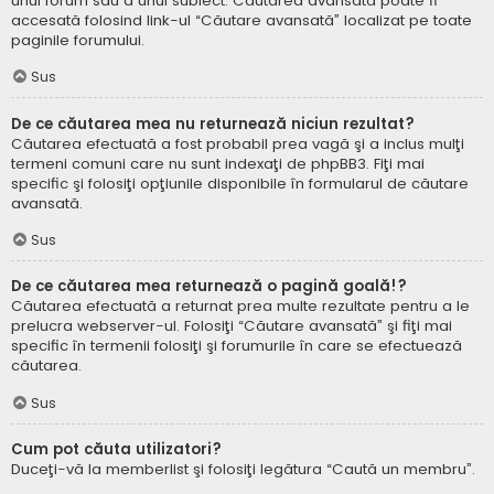
unui forum sau a unui subiect. Căutarea avansată poate fi
accesată folosind link-ul “Căutare avansată” localizat pe toate
paginile forumului.
Sus
De ce căutarea mea nu returnează niciun rezultat?
Căutarea efectuată a fost probabil prea vagă şi a inclus mulţi
termeni comuni care nu sunt indexaţi de phpBB3. Fiţi mai
specific şi folosiţi opţiunile disponibile în formularul de căutare
avansată.
Sus
De ce căutarea mea returnează o pagină goală!?
Căutarea efectuată a returnat prea multe rezultate pentru a le
prelucra webserver-ul. Folosiţi “Căutare avansată” şi fiţi mai
specific în termenii folosiţi şi forumurile în care se efectuează
căutarea.
Sus
Cum pot căuta utilizatori?
Duceţi-vă la memberlist şi folosiţi legătura “Caută un membru”.