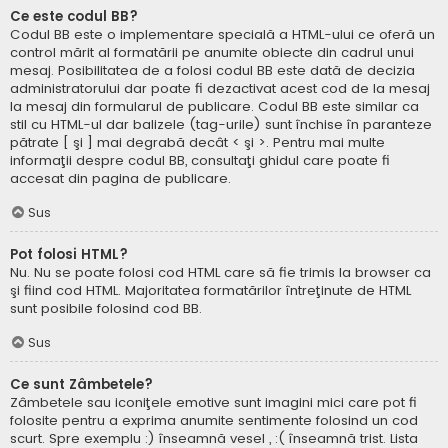
Ce este codul BB?
Codul BB este o implementare specială a HTML-ului ce oferă un
control mărit al formatării pe anumite obiecte din cadrul unui
mesaj. Posibilitatea de a folosi codul BB este dată de decizia
administratorului dar poate fi dezactivat acest cod de la mesaj
la mesaj din formularul de publicare. Codul BB este similar ca
stil cu HTML-ul dar balizele (tag-urile) sunt închise în paranteze
pătrate [ şi ] mai degrabă decât < şi >. Pentru mai multe
informaţii despre codul BB, consultaţi ghidul care poate fi
accesat din pagina de publicare.
Sus
Pot folosi HTML?
Nu. Nu se poate folosi cod HTML care să fie trimis la browser ca
şi fiind cod HTML. Majoritatea formatărilor întreţinute de HTML
sunt posibile folosind cod BB.
Sus
Ce sunt Zâmbetele?
Zâmbetele sau iconiţele emotive sunt imagini mici care pot fi
folosite pentru a exprima anumite sentimente folosind un cod
scurt. Spre exemplu :) înseamnă vesel , :( înseamnă trist. Lista