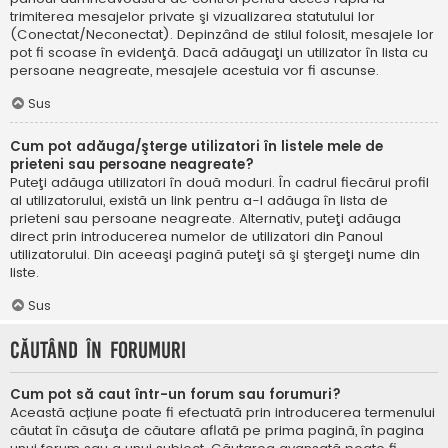
trimiterea mesajelor private şi vizualizarea statutului lor
(Conectat/Neconectat). Depinzând de stilul folosit, mesajele lor
pot fi scoase în evidenţă. Dacă adăugaţi un utilizator în lista cu
persoane neagreate, mesajele acestuia vor fi ascunse.
Sus
Cum pot adăuga/şterge utilizatori în listele mele de
prieteni sau persoane neagreate?
Puteţi adăuga utilizatori în două moduri. În cadrul fiecărui profil
al utilizatorului, există un link pentru a-l adăuga în lista de
prieteni sau persoane neagreate. Alternativ, puteţi adăuga
direct prin introducerea numelor de utilizatori din Panoul
utilizatorului. Din aceeaşi pagină puteţi să şi ştergeţi nume din
liste.
Sus
Căutând în forumuri
Cum pot să caut într-un forum sau forumuri?
Această acțiune poate fi efectuată prin introducerea termenului
căutat în căsuţa de căutare aflată pe prima pagină, în pagina