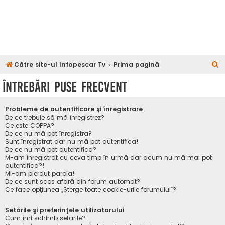
C
Către site-ul Infopescar Tv
Prima pagină
ă
Întrebări puse frecvent
u
t
Probleme de autentificare şi înregistrare
a
De ce trebuie să mă înregistrez?
Ce este COPPA?
r
De ce nu mă pot înregistra?
Sunt înregistrat dar nu mă pot autentifica!
e
De ce nu mă pot autentifica?
M-am înregistrat cu ceva timp în urmă dar acum nu mă mai pot
autentifica?!
Mi-am pierdut parola!
De ce sunt scos afară din forum automat?
Ce face opţiunea „Şterge toate cookie-urile forumului”?
Setările şi preferinţele utilizatorului
Cum îmi schimb setările?