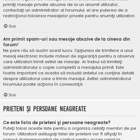
primiţi mesaje private abuzive de la un anumit utilizator,
contactaţi un administrator al forumului; el are puterea de a
restricţiona folosirea mesajelor private pentru anumiţi utilizatori.
Sus
Am primit spam-uri sau mesaje abuzive de la cineva din
forum!
Ne pare rău să auzim acest lucru. Opţiunea de trimitere a unui
mesaj electronic include măsuri de siguranţă pentru a observa
care utilizatori trimit astfel de mesaje. Ar trebui să trimiteţi
administratorului o copie completă a mesajului primit. Este
foarte important ca acesta să includă antetul ce conţine detalii
despre utilizatorul care a trimis mesajul. Astfel, administratorul
forumului poate acţiona în consecinţă.
Sus
Prieteni şi persoane neagreate
Ce este lista de prieteni şi persoane neagreate?
Puteţi folosi aceste liste pentru a organiza ceilalţi membri de pe
forum. Utilizatorii adăugaţi listei de prieteni vor fi afişaţi în
panoul dumneavoastră de control pentru acces rapid la