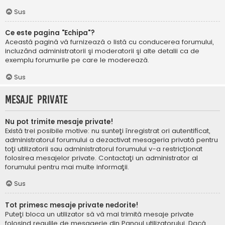
Sus
Ce este pagina "Echipa"?
Această pagină vă furnizează o listă cu conducerea forumului,
incluzând administratorii şi moderatorii şi alte detalii ca de
exemplu forumurile pe care le moderează.
Sus
Mesaje private
Nu pot trimite mesaje private!
Există trei posibile motive: nu sunteţi înregistrat ori autentificat,
administratorul forumului a dezactivat mesageria privată pentru
toţi utilizatorii sau administratorul forumului v-a restricţionat
folosirea mesajelor private. Contactaţi un administrator al
forumului pentru mai multe informaţii.
Sus
Tot primesc mesaje private nedorite!
Puteţi bloca un utilizator să vă mai trimită mesaje private
folosind regulile de mesagerie din Panoul utilizatorului. Dacă