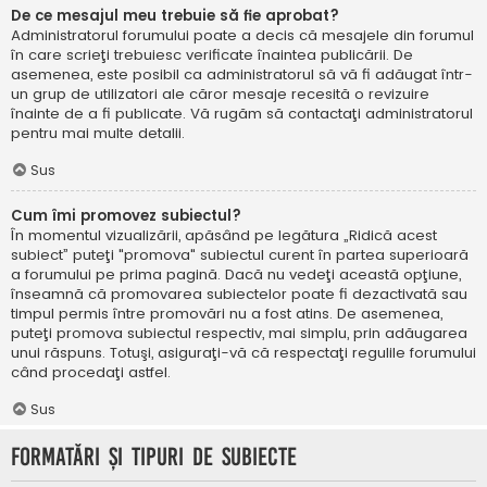
De ce mesajul meu trebuie să fie aprobat?
Administratorul forumului poate a decis că mesajele din forumul
în care scrieţi trebuiesc verificate înaintea publicării. De
asemenea, este posibil ca administratorul să vă fi adăugat într-
un grup de utilizatori ale căror mesaje recesită o revizuire
înainte de a fi publicate. Vă rugăm să contactaţi administratorul
pentru mai multe detalii.
Sus
Cum îmi promovez subiectul?
În momentul vizualizării, apăsând pe legătura „Ridică acest
subiect” puteţi "promova" subiectul curent în partea superioară
a forumului pe prima pagină. Dacă nu vedeţi această opţiune,
înseamnă că promovarea subiectelor poate fi dezactivată sau
timpul permis între promovări nu a fost atins. De asemenea,
puteţi promova subiectul respectiv, mai simplu, prin adăugarea
unui răspuns. Totuşi, asiguraţi-vă că respectaţi regulile forumului
când procedaţi astfel.
Sus
Formatări şi tipuri de subiecte