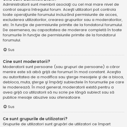
Administratorii sunt membrii asociaţi cu cel mai mare nivel de
control asupra întregului forum. Aceşti utilizatori pot controla
toate operaţiunile forumului incluzând permisiunile de acces,
excluderea utilizatorilor, crearea grupurilor sau a moderatorilor,
etc. în funcţie de permisiunile primite de la fondatorul forumului.
De asemenea, au capacitatea de moderare completă în toate
forumurile în funcţie de permisiunile primite de la fondatorul
forumului.
Sus
Cine sunt moderatorii?
Moderatorii sunt persoane (sau grupuri de persoane) a căror
menire este să aibă grijă de forumuri în mod constant. Aceştia
au autoritatea de a modifica sau şterge mesajele şi de a bloca,
debloca, muta, şterge şi împărţi subiectele în forumurile pe care
le moderează. În mod general, moderatorii există pentru a
avea grijă ca utilizatorii să nu scrie pe lângă subiect sau să
publice mesaje abuzive sau ofensatoare.
Sus
Ce sunt grupurile de utilizatori?
Grupurile de utilizatori sunt grupări de utilizatori ce împart