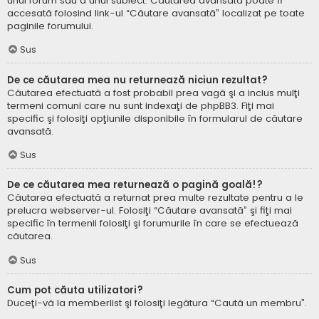
unui forum sau a unui subiect. Căutarea avansată poate fi
accesată folosind link-ul “Căutare avansată” localizat pe toate
paginile forumului.
Sus
De ce căutarea mea nu returnează niciun rezultat?
Căutarea efectuată a fost probabil prea vagă şi a inclus mulţi
termeni comuni care nu sunt indexaţi de phpBB3. Fiţi mai
specific şi folosiţi opţiunile disponibile în formularul de căutare
avansată.
Sus
De ce căutarea mea returnează o pagină goală!?
Căutarea efectuată a returnat prea multe rezultate pentru a le
prelucra webserver-ul. Folosiţi “Căutare avansată” şi fiţi mai
specific în termenii folosiţi şi forumurile în care se efectuează
căutarea.
Sus
Cum pot căuta utilizatori?
Duceţi-vă la memberlist şi folosiţi legătura “Caută un membru”.