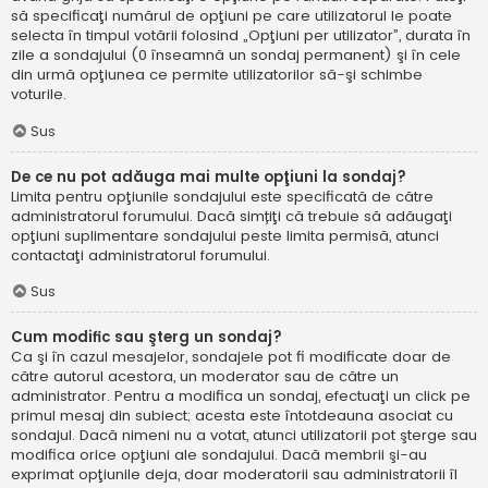
să specificaţi numărul de opţiuni pe care utilizatorul le poate
selecta în timpul votării folosind „Opţiuni per utilizator”, durata în
zile a sondajului (0 înseamnă un sondaj permanent) şi în cele
din urmă opţiunea ce permite utilizatorilor să-şi schimbe
voturile.
Sus
De ce nu pot adăuga mai multe opţiuni la sondaj?
Limita pentru opţiunile sondajului este specificată de către
administratorul forumului. Dacă simțiţi că trebuie să adăugaţi
opţiuni suplimentare sondajului peste limita permisă, atunci
contactaţi administratorul forumului.
Sus
Cum modific sau şterg un sondaj?
Ca şi în cazul mesajelor, sondajele pot fi modificate doar de
către autorul acestora, un moderator sau de către un
administrator. Pentru a modifica un sondaj, efectuaţi un click pe
primul mesaj din subiect; acesta este întotdeauna asociat cu
sondajul. Dacă nimeni nu a votat, atunci utilizatorii pot şterge sau
modifica orice opţiuni ale sondajului. Dacă membrii şi-au
exprimat opţiunile deja, doar moderatorii sau administratorii îl