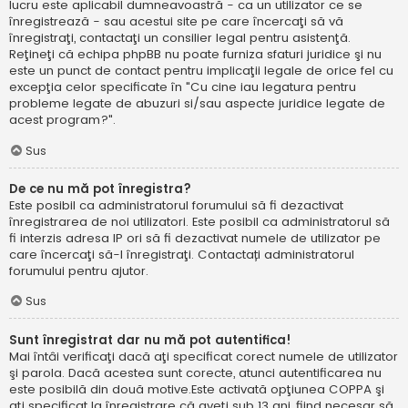
lucru este aplicabil dumneavoastră - ca un utilizator ce se
înregistrează - sau acestui site pe care încercaţi să vă
înregistraţi, contactaţi un consilier legal pentru asistenţă.
Reţineţi că echipa phpBB nu poate furniza sfaturi juridice şi nu
este un punct de contact pentru implicaţii legale de orice fel cu
excepţia celor specificate în "Cu cine iau legatura pentru
probleme legate de abuzuri si/sau aspecte juridice legate de
acest program?".
Sus
De ce nu mă pot înregistra?
Este posibil ca administratorul forumului să fi dezactivat
înregistrarea de noi utilizatori. Este posibil ca administratorul să
fi interzis adresa IP ori să fi dezactivat numele de utilizator pe
care încercaţi să-l înregistraţi. Contactați administratorul
forumului pentru ajutor.
Sus
Sunt înregistrat dar nu mă pot autentifica!
Mai întâi verificaţi dacă aţi specificat corect numele de utilizator
şi parola. Dacă acestea sunt corecte, atunci autentificarea nu
este posibilă din două motive.Este activată opţiunea COPPA şi
aţi specificat la înregistrare că aveţi sub 13 ani, fiind necesar să