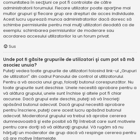
comunitatea în secţiuni ce pot fi controlate de către
administratorii forumului. Fiecare utilizator poate aparţine mai
multor grupuri şi fiecare grup are drepturi de acces individuale.
Acest lucru uşurează munca administratorilor dacă doresc să
schimbe permisiunile pentru mai mulţi utilizatori deodată ca de
exemplu: schimbarea permisiunilor de moderare sau
acordarea accesului utilizatorilor la un forum privat.
Sus
Unde pot fi găsite grupurile de utilizatori şi cum pot să mă
asociez unuia?
Puteţi vedea toate grupurile de utilizatori folosind link-ul „Grupuri
de utilizatori” din cadrul Panoului de control al utilizatorului.
Pentru a vă asocia unui grup, folosiţi butonul corespunzător. Nu
toate grupurile sunt deschise. Unele necesită aprobare pentru a
vă alătura grupului, unele sunt închise şi altele pot fi chiar
ascunse. Dacă grupul este deschis, puteţi să vă înscrieţi
apăsând butonul adecvat. Dacă grupul necesită aprobare
pentru înscriere, puteţi cere acest lucru apăsând butonul
adecvat. Moderatorul grupului va trebui să aprobe cererea
dumneavoastră şi este posibil să fiţi întrebat care sunt motivele
pentru care doriţi să vă alăturaţi grupului. Vă rugăm să nu
hărţuiţi un moderator de grup dacă vă respinge cererea pentru
că are motive întemeiate.