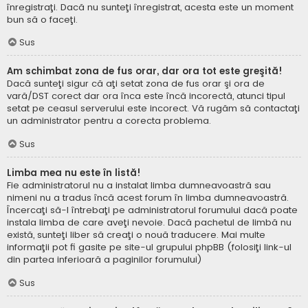
înregistraţi. Dacă nu sunteţi înregistrat, acesta este un moment
bun să o faceţi.
Sus
Am schimbat zona de fus orar, dar ora tot este greşită!
Dacă sunteţi sigur că aţi setat zona de fus orar şi ora de
vară/DST corect dar ora înca este încă incorectă, atunci tipul
setat pe ceasul serverului este incorect. Vă rugăm să contactaţi
un administrator pentru a corecta problema.
Sus
Limba mea nu este în listă!
Fie administratorul nu a instalat limba dumneavoastră sau
nimeni nu a tradus încă acest forum în limba dumneavoastră.
Încercaţi să-l întrebaţi pe administratorul forumului dacă poate
instala limba de care aveţi nevoie. Dacă pachetul de limbă nu
există, sunteţi liber să creaţi o nouă traducere. Mai multe
informaţii pot fi gasite pe site-ul grupului phpBB (folosiţi link-ul
din partea inferioară a paginilor forumului)
Sus