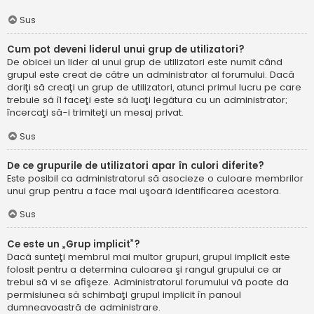
Sus
Cum pot deveni liderul unui grup de utilizatori?
De obicei un lider al unui grup de utilizatori este numit când
grupul este creat de către un administrator al forumului. Dacă
doriţi să creaţi un grup de utilizatori, atunci primul lucru pe care
trebuie să îl faceţi este să luaţi legătura cu un administrator;
încercaţi să-i trimiteţi un mesaj privat.
Sus
De ce grupurile de utilizatori apar în culori diferite?
Este posibil ca administratorul să asocieze o culoare membrilor
unui grup pentru a face mai uşoară identificarea acestora.
Sus
Ce este un „Grup implicit”?
Dacă sunteţi membrul mai multor grupuri, grupul implicit este
folosit pentru a determina culoarea şi rangul grupului ce ar
trebui să vi se afişeze. Administratorul forumului vă poate da
permisiunea să schimbaţi grupul implicit în panoul
dumneavoastră de administrare.