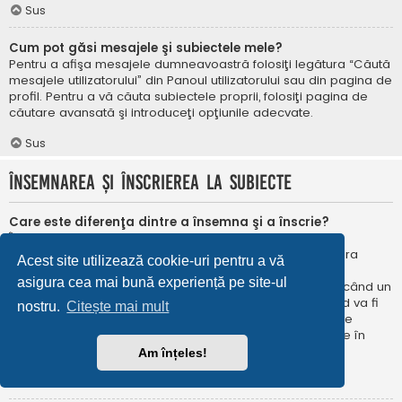
Sus
Cum pot găsi mesajele şi subiectele mele?
Pentru a afişa mesajele dumneavoastră folosiţi legătura “Căută
mesajele utilizatorului” din Panoul utilizatorului sau din pagina de
profil. Pentru a vă căuta subiectele proprii, folosiţi pagina de
căutare avansată şi introduceţi opţiunile adecvate.
Sus
Însemnarea şi înscrierea la subiecte
Care este diferenţa dintre a însemna şi a înscrie?
În phpBB 3.0 însemnarea era foarte asemănătoare cu
însemnarea în browser-ul web. Nu eraţi notificat când era
Acest site utilizează cookie-uri pentru a vă
publicat un răspuns. În phpBB 3.1, însemnarea este
asigura cea mai bună experiență pe site-ul
asemănătoarea înscrierii la un subiect. Puteți fi notificat când un
subiect este actualizat. Înscriindu-vă, veţi fi notificat când va fi
nostru.
Citește mai mult
publicat un răspuns în subiectul sau în forum. Opțiunile de
notificare pentru însemnare și înscriere pot fi configurate în
Panoul utilizatorului, sub “Preferințe forum”.
Am înțeles!
Sus