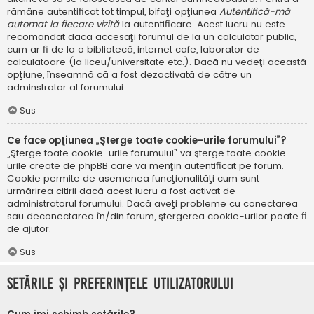
rămâne autentificat tot timpul, bifaţi opţiunea
Autentifică-mă
automat la fiecare vizită
la autentificare. Acest lucru nu este
recomandat dacă accesaţi forumul de la un calculator public,
cum ar fi de la o bibliotecă, internet cafe, laborator de
calculatoare (la liceu/universitate etc.). Dacă nu vedeţi această
opţiune, înseamnă că a fost dezactivată de către un
adminstrator al forumului.
Sus
Ce face opţiunea „Şterge toate cookie-urile forumului”?
„Şterge toate cookie-urile forumului” va şterge toate cookie-
urile create de phpBB care vă menţin autentificat pe forum.
Cookie permite de asemenea funcţionalităţi cum sunt
urmărirea citirii dacă acest lucru a fost activat de
administratorul forumului. Dacă aveţi probleme cu conectarea
sau deconectarea în/din forum, ştergerea cookie-urilor poate fi
de ajutor.
Sus
Setările şi preferinţele utilizatorului