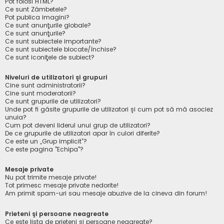
Pot folosi HTML?
Ce sunt Zâmbetele?
Pot publica imagini?
Ce sunt anunţurile globale?
Ce sunt anunţurile?
Ce sunt subiectele importante?
Ce sunt subiectele blocate/închise?
Ce sunt iconiţele de subiect?
Niveluri de utilizatori şi grupuri
Cine sunt administratorii?
Cine sunt moderatorii?
Ce sunt grupurile de utilizatori?
Unde pot fi găsite grupurile de utilizatori şi cum pot să mă asociez
unuia?
Cum pot deveni liderul unui grup de utilizatori?
De ce grupurile de utilizatori apar în culori diferite?
Ce este un „Grup implicit”?
Ce este pagina "Echipa"?
Mesaje private
Nu pot trimite mesaje private!
Tot primesc mesaje private nedorite!
Am primit spam-uri sau mesaje abuzive de la cineva din forum!
Prieteni şi persoane neagreate
Ce este lista de prieteni şi persoane neagreate?