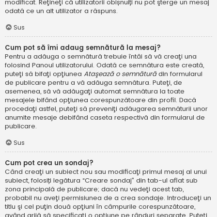
modificat. Reţineţi că utilizatorii obișnuiți nu pot şterge un mesaj
odată ce un alt utilizator a răspuns.
Sus
Cum pot să îmi adaug semnătură la mesaj?
Pentru a adăuga o semnătură trebuie întâi să vă creaţi una
folosind Panoul utilizatorului. Odată ce semnătura este creată,
puteţi să bifaţi opţiunea
Ataşează o semnătură
din formularul
de publicare pentru a vă adăuga semnătura. Puteţi, de
asemenea, să vă adăugaţi automat semnătura la toate
mesajele bifând opţiunea corespunzătoare din profil. Dacă
procedaţi astfel, puteţi să preveniţi adăugarea semnăturii unor
anumite mesaje debifând caseta respectivă din formularul de
publicare.
Sus
Cum pot crea un sondaj?
Când creaţi un subiect nou sau modificaţi primul mesaj al unui
subiect, folosiți legătura “Creare sondaj” din tab-ul aflat sub
zona principală de publicare; dacă nu vedeţi acest tab,
probabil nu aveţi permisiunea de a crea sondaje. Introduceţi un
titlu şi cel puţin două opţiuni în câmpurile corespunzătoare,
având grijă să specificaţi o opţiune pe rânduri separate. Puteţi