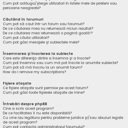
Cum pot adăuga/şterge utilizatori în listele mele de prieteni sau
persoane neagreate?
Căutând în forumuri
Cum pot să caut într-un forum sau forumuri?
De ce căutarea mea nu returnează niciun rezultat?
De ce căutarea mea returnează o pagină goală!?
Cum pot căuta utilizatori?
Cum pot găsi mesajele şi subiectele mele?
Însemnarea şi înscrierea la subiecte
Care este diferenţa dintre a însemna şi a înscrie?
Cum pot însemna sau cum mă pot înscrie la anumite subiecte?
Cum pot să mă înscriu la un anumit forum?
How do I remove my subscriptions?
Fişiere ataşate
Ce fişiere ataşate sunt permise pe acest forum?
Cum pot găsi toate fişierele ataşate de mine?
Întrebări despre phpBB
Cine a scris acest program?
De ce facilitatea X nu este disponibilă?
Cu cine iau legătura pentru probleme juridice şi/sau abuzuri legate
de acest program?
Cum pot contacta administratorul forumului?