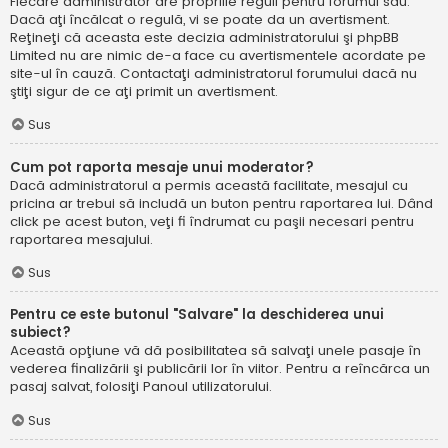
Fiecare administrator are propriile reguli pentru forumul său.
Dacă aţi încălcat o regulă, vi se poate da un avertisment.
Reţineţi că aceasta este decizia administratorului şi phpBB
Limited nu are nimic de-a face cu avertismentele acordate pe
site-ul în cauză. Contactaţi administratorul forumului dacă nu
ştiţi sigur de ce aţi primit un avertisment.
Sus
Cum pot raporta mesaje unui moderator?
Dacă administratorul a permis această facilitate, mesajul cu
pricina ar trebui să includă un buton pentru raportarea lui. Dând
click pe acest buton, veţi fi îndrumat cu paşii necesari pentru
raportarea mesajului.
Sus
Pentru ce este butonul "Salvare" la deschiderea unui
subiect?
Această opţiune vă dă posibilitatea să salvaţi unele pasaje în
vederea finalizării şi publicării lor în viitor. Pentru a reîncărca un
pasaj salvat, folosiţi Panoul utilizatorului.
Sus