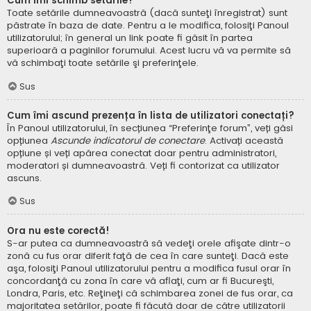
Cum îmi schimb setările?
Toate setările dumneavoastră (dacă sunteţi înregistrat) sunt
păstrate în baza de date. Pentru a le modifica, folosiţi Panoul
utilizatorului; în general un link poate fi găsit în partea
superioară a paginilor forumului. Acest lucru vă va permite să
vă schimbaţi toate setările şi preferinţele.
Sus
Cum îmi ascund prezența în lista de utilizatori conectați?
În Panoul utilizatorului, în secțiunea “Preferinţe forum”, veți găsi
opțiunea
Ascunde indicatorul de conectare
. Activați această
opțiune și veți apărea conectat doar pentru administratori,
moderatori și dumneavoastră. Veți fi contorizat ca utilizator
ascuns.
Sus
Ora nu este corectă!
S-ar putea ca dumneavoastră să vedeţi orele afişate dintr-o
zonă cu fus orar diferit faţă de cea în care sunteţi. Dacă este
aşa, folosiţi Panoul utilizatorului pentru a modifica fusul orar în
concordanţă cu zona în care vă aflaţi, cum ar fi Bucureşti,
Londra, Paris, etc. Reţineţi că schimbarea zonei de fus orar, ca
majoritatea setărilor, poate fi făcută doar de către utilizatorii