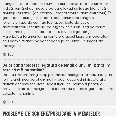
Rangurile, care apar sub numele dumneavoastră de utilizator,
indică numărul de mesaje pe care le-aţi scris sau identifică
anumiţi utilizatori (de exemplu moderatorii şi administratorii). În
general, nu puteţi schimba direct denumirea rangurilor
forumului faţă de cum au fost specificate de către
administratorul forumului. Vă rugăm, să nu abuzaţi de forum
scriind mesaje inutile doar pentru a vă creşte rangul.
Majoritatea forumurilor nu vor tolera acest lucru şi moderatorii
sau administratorii vă vor scădea pur şi simplu numărul de
mesaje scrise.
Sus
De ce când folosesc legătura de email a unui utilizator îmi
cere să mă autentific?
Doar utilizatorii înregistraţi pot trimite mesaje altor utilizatori prin
formularul încorporat de mail şi doar dacă administratorul a
activat această facilitate. Acest lucru se întâmplă pentru a
preveni folosirea maliţioasă a sistemului de mesagerie de către
utilizatorii anonimi.
Sus
Probleme de scriere/publicare a mesajelor