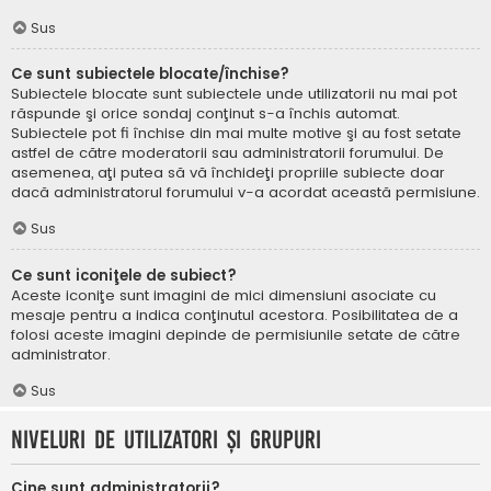
Sus
Ce sunt subiectele blocate/închise?
Subiectele blocate sunt subiectele unde utilizatorii nu mai pot
răspunde şi orice sondaj conţinut s-a închis automat.
Subiectele pot fi închise din mai multe motive şi au fost setate
astfel de către moderatorii sau administratorii forumului. De
asemenea, aţi putea să vă închideţi propriile subiecte doar
dacă administratorul forumului v-a acordat această permisiune.
Sus
Ce sunt iconiţele de subiect?
Aceste iconiţe sunt imagini de mici dimensiuni asociate cu
mesaje pentru a indica conţinutul acestora. Posibilitatea de a
folosi aceste imagini depinde de permisiunile setate de către
administrator.
Sus
Niveluri de utilizatori şi grupuri
Cine sunt administratorii?