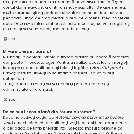
Este posibil ca un administrator să fi dezactivat sau să fi şters
contul dumneavoastră dintr-un motiv sau altul. De asemenea,
multe forumuri şterg periodic utilizatorii ce nu au fost activi o
perioadă lungă de timp pentru a reduce dimensiunea bazei de
date. Dacă s-a întâmplat acest lucru, încercaţi să vă înregistraţi
din nou şi să vă implicaţi mai mult în discuţii.
Sus
Mi-am pierdut parola!
Nu intraţi în panică! Parola dumneavoastră nu poate fi refăcută,
dar poate fi resetată uşor. Pentru a realiza acest lucru, mergeţi
la pagina de autentificare şi folosiţi legătura
Am uitat parola
.
Urmaţi instrucţiunile şi în scurt timp ar trebui să vă puteţi
autentifica..
Totuși dacă nu reușiți să vă resetați parola, contactați
administratorul forumului.
Sus
De ce sunt scos afară din forum automat?
Dacă nu activaţi opţiunea
Autentifică-mă automat la fiecare
vizită
atunci când vă autentificaţi, veţi fi autentificat doar pentru
o perioadă de timp prestabilită. Această măsură previne ca
altcineva să se folosească de contul dumneavoastră. Pentru a