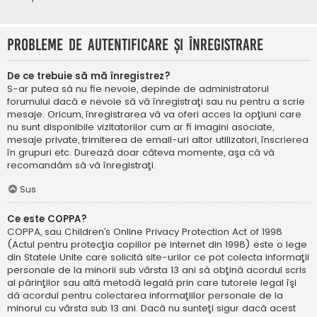
Probleme de autentificare şi înregistrare
De ce trebuie să mă înregistrez?
S-ar putea să nu fie nevoie, depinde de administratorul
forumului dacă e nevoie să vă înregistraţi sau nu pentru a scrie
mesaje. Oricum, înregistrarea vă va oferi acces la opţiuni care
nu sunt disponibile vizitatorilor cum ar fi imagini asociate,
mesaje private, trimiterea de email-uri altor utilizatori, înscrierea
în grupuri etc. Durează doar câteva momente, aşa că vă
recomandăm să vă înregistraţi.
Sus
Ce este COPPA?
COPPA, sau Children’s Online Privacy Protection Act of 1998
(Actul pentru protecţia copiilor pe internet din 1998) este o lege
din Statele Unite care solicită site-urilor ce pot colecta informaţii
personale de la minorii sub vârsta 13 ani să obţină acordul scris
al părinţilor sau altă metodă legală prin care tutorele legal îşi
dă acordul pentru colectarea informaţiilor personale de la
minorul cu vârsta sub 13 ani. Dacă nu sunteţi sigur dacă acest