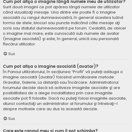
Cum pot afişa o imagine lângă numele meu de utilizator?
Sunt două imagini ce pot apărea lângă numele de utilizator
când vizualizaţi mesaje. Una dintre ele poate fi o imagine
asociată cu rangul dumneavoastră, în general acestea luând
forma de stele, blocuri sau puncte indicând câte mesaje aţi
scris sau statutul dumneavoastră pe forum. Cealaltă, de obicei
o imagine mai mare, este cunoscută sub numele de avatar
(imagine asociată) şi este, în general, unică sau personală
fiecărui utilizator.
Sus
Cum pot afișa o imagine asociată (avatar)?
În Panoul utilizatorului, în secțiunea “Profil” vă puteți adăuga o
imagine asociată (avatar) folosind următoarele metode:
Gravatar, Galerie, La distanță sau Încărcare. Administratorul
forumului decide dacă să activeze imaginile asociate şi are
posibilitatea de a alege modalitatea prin care imaginile
asociate pot fi folosite. Dacă nu puteţi folosi imaginile asociate,
atunci contactaţi un administrator al forumului şi întrebaţi-l
despre motivele care au dus la această decizie.
Sus
Care este rangul meu şi cum il pot schimba?