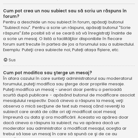
Cum pot crea un nou subiect sau să scriu un răspuns în
forum?
Pentru a deschide un nou subiect în forum, apăsaţi butonul
"Subiect nou". Pentru a scrie un răspuns, apăsați butonul "Scrie
răspuns".Este posibil să vi se ceară să vă înregistraţi înainte de
a scrie un mesaj. O listă a facilităţilor disponibile în fiecare
forum sunt trecute în partea de jos a forumului sau a subiectului.
Exemplu: Puteţi crea subiecte noi, Puteți atașa fișiere, etc.
Sus
Cum pot modifica sau şterge un mesaj?
În afara cazului în care sunteţi administratorul sau moderatorul
forumului, puteţi modifica sau şterge doar propriile mesaje.
Puteţi modifica un mesaj - uneori doar pentru o perioadă
scurtă după publicare - apăsând butonul de modificare asociat
mesajulului respectiv. Dacă cineva a răspuns la mesaj, veţi
observa o mică secţiune de text sub mesaj când reveniţi la
subiect care arată de câte ori aţi modificat acel mesaj
împreună cu data şi ora modificării. Aceasta va apărea doar
dacă cineva a răspuns la subiect; nu va apărea dacă un
moderator sau administrator a modificat mesajul, aceştia ar
trebui să lase un mesaj în care să spună ce şi de ce au