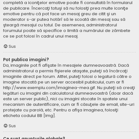
completă a iconiţelor emotive poate fi consultată în formularul
de publicare. Încercaţi totuşi să nu folosiţi prea multe iconiţe
emotive pentru că pot face un mesaj greu de citit şi un
moderator s-ar putea hotărî să le scoată din mesaj sau să
şteargă mesajul cu totul. De asemenea, administratorul
forumului poate să specifice o limită a numărului de zâmbete
ce se pot folosi în cadrul unui mesaj.
Sus
Pot publica imagini?
Da, imaginile pot fi afişate în mesajele dumneavoastră. Dacă
administratorul a permis fişierele ataşate, puteţi să încărcaţi
imaginile direct pe forum. Altfel, puteţi folosi o legatură către o
imagine stocată pe un server accesibil publicului, cum ar fi
http://www.exemplu.com/imaginea-mea.gif. Nu puteţi să creaţi
legături cu imagini din calculatorul dumneavoastră (doar dacă
este un server public), nici cu imagini stocate în spatele unui
mecanism de autentificare, cum ar fi căsuţele de email, site-uri
protejate cu parolă, etc. Pentru a afişa imaginea, folosiţi
eticheta codului BB [img].
Sus
Ce sunt anunţurile globale?