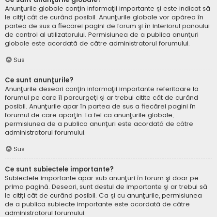
Anunţurile globale conţin informaţii importante şi este indicat să
le citiţi cât de curând posibil. Anunţurile globale vor apărea în
partea de sus a fiecărei pagini de forum şi în interiorul panoului
de control al utilizatorului. Permisiunea de a publica anunţuri
globale este acordată de către administratorul forumului.
Sus
Ce sunt anunţurile?
Anunţurile deseori conţin informaţii importante referitoare la
forumul pe care îl parcurgeţi şi ar trebui citite cât de curând
posibil. Anunţurile apar în partea de sus a fiecărei pagini în
forumul de care aparţin. La fel ca anunţurile globale,
permisiunea de a publica anunţuri este acordată de către
administratorul forumului.
Sus
Ce sunt subiectele importante?
Subiectele importante apar sub anunţuri în forum şi doar pe
prima pagină. Deseori, sunt destul de importante şi ar trebui să
le citiţi cât de curând posibil. Ca şi cu anunţurile, permisiunea
de a publica subiecte importante este acordată de către
administratorul forumului.