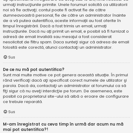
urmaţi instrucţiunile primite. Unele forumuri solicită ca utilizatorii
noi să fie activaţi; contul poate fi activat fie de către
dumneavoastră personal, fie de către un administrator înainte
de a vă putea autentifica, aceste informații au fost oferite în
timpul înregistrării. Dacă a fost trimis un email, urmați
instrucțiunile. Dacă nu ați primit un email, e posibil să fi furnizat o
adresă de email invalidă sau mesajul a fost considerat
nesolicitat de filtru spam. Daca sunteţi sigur că adresa de email
folosită este corectă, atunci contactaţi un administrator.
Sus
De ce nu mă pot autentifica?
Sunt mai multe motive ce pot genera această situație. În primul
rând verificaţi dacă aţi specificat corect numele de utilizator şi
parola. Dacă da, contactaţi un administrator al forumului ca să
fiţi sigur că nu aveţi interdicţie pe forum. De asemenea, este
posibil ca proprietarul site-ului să aibă o eroare de configurare
ce trebuie reparată.
Sus
M-am înregistrat cu ceva timp în urmă dar acum nu mă
mai pot autentifica?!