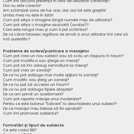
Cum îmi ascund prezența în lista de utilizatori conectați?
Ora nu este corectă!
Am schimbat zona de fus orar, dar ora tot este greşită!
Limba mea nu este în listă!
Cum pot afişa o imagine lângă numele meu de utilizator?
Cum pot afișa o imagine asociată (avatar)?
Care este rangul meu şi cum il pot schimba?
De ce când folosesc legătura de email a unui utilizator îmi cere să
mă autentific?
Probleme de scriere/publicare a mesajelor
Cum pot crea un nou subiect sau să scriu un răspuns în forum?
Cum pot modifica sau şterge un mesaj?
Cum pot să îmi adaug semnătură la mesaj?
Cum pot crea un sondaj?
De ce nu pot adăuga mai multe opţiuni la sondaj?
Cum modific sau şterg un sondaj?
De ce nu pot să accesez un forum?
De ce nu pot adăuga fişiere ataşate?
De ce am primit un avertisment?
Cum pot raporta mesaje unui moderator?
Pentru ce este butonul "Salvare" la deschiderea unui subiect?
De ce mesajul meu trebuie să fie aprobat?
Cum îmi promovez subiectul?
Formatări şi tipuri de subiecte
Ce este codul BB?