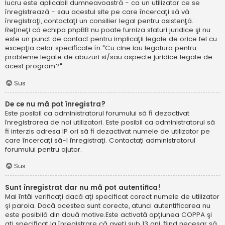
lucru este aplicabil dumneavoastră - ca un utilizator ce se
înregistrează - sau acestui site pe care încercaţi să vă
înregistraţi, contactaţi un consilier legal pentru asistenţă.
Reţineţi că echipa phpBB nu poate furniza sfaturi juridice şi nu
este un punct de contact pentru implicaţii legale de orice fel cu
excepţia celor specificate în "Cu cine iau legatura pentru
probleme legate de abuzuri si/sau aspecte juridice legate de
acest program?".
Sus
De ce nu mă pot înregistra?
Este posibil ca administratorul forumului să fi dezactivat
înregistrarea de noi utilizatori. Este posibil ca administratorul să
fi interzis adresa IP ori să fi dezactivat numele de utilizator pe
care încercaţi să-l înregistraţi. Contactați administratorul
forumului pentru ajutor.
Sus
Sunt înregistrat dar nu mă pot autentifica!
Mai întâi verificaţi dacă aţi specificat corect numele de utilizator
şi parola. Dacă acestea sunt corecte, atunci autentificarea nu
este posibilă din două motive.Este activată opţiunea COPPA şi
aţi specificat la înregistrare că aveţi sub 13 ani, fiind necesar să