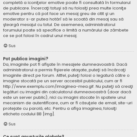
completă a iconiţelor emotive poate fi consultată în formularul
de publicare. Încercaţi totuşi să nu folosiţi prea multe iconiţe
emotive pentru că pot face un mesaj greu de citit şi un
moderator s-ar putea hotărî să le scoată din mesaj sau să
şteargă mesajul cu totul. De asemenea, administratorul
forumului poate să specifice o limită a numărului de zâmbete
ce se pot folosi în cadrul unui mesaj.
Sus
Pot publica imagini?
Da, imaginile pot fi afişate în mesajele dumneavoastră. Dacă
administratorul a permis fişierele ataşate, puteţi să încărcaţi
imaginile direct pe forum. Altfel, puteţi folosi o legatură către o
imagine stocată pe un server accesibil publicului, cum ar fi
http://www.exemplu.com/imaginea-mea.gif. Nu puteţi să creaţi
legături cu imagini din calculatorul dumneavoastră (doar dacă
este un server public), nici cu imagini stocate în spatele unui
mecanism de autentificare, cum ar fi căsuţele de email, site-uri
protejate cu parolă, etc. Pentru a afişa imaginea, folosiţi
eticheta codului BB [img].
Sus
Ce sunt anunţurile globale?