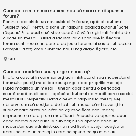
Cum pot crea un nou subiect sau să scriu un răspuns în
forum?
Pentru a deschide un nou subiect în forum, apăsaţi butonul
"Subiect nou". Pentru a scrie un răspuns, apăsați butonul "Scrie
răspuns".Este posibil să vi se ceară să vă înregistraţi înainte de
a scrie un mesaj. O listă a facilităţilor disponibile în fiecare
forum sunt trecute în partea de jos a forumului sau a subiectului.
Exemplu: Puteţi crea subiecte noi, Puteți atașa fișiere, etc.
Sus
Cum pot modifica sau şterge un mesaj?
În afara cazului în care sunteţi administratorul sau moderatorul
forumului, puteţi modifica sau şterge doar propriile mesaje.
Puteţi modifica un mesaj - uneori doar pentru o perioadă
scurtă după publicare - apăsând butonul de modificare asociat
mesajulului respectiv. Dacă cineva a răspuns la mesaj, veţi
observa o mică secţiune de text sub mesaj când reveniţi la
subiect care arată de câte ori aţi modificat acel mesaj
împreună cu data şi ora modificării. Aceasta va apărea doar
dacă cineva a răspuns la subiect; nu va apărea dacă un
moderator sau administrator a modificat mesajul, aceştia ar
trebui să lase un mesaj în care să spună ce şi de ce au