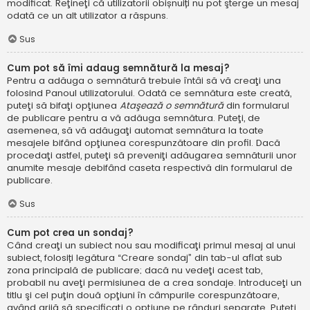
modificat. Reţineţi că utilizatorii obișnuiți nu pot şterge un mesaj
odată ce un alt utilizator a răspuns.
Sus
Cum pot să îmi adaug semnătură la mesaj?
Pentru a adăuga o semnătură trebuie întâi să vă creaţi una
folosind Panoul utilizatorului. Odată ce semnătura este creată,
puteţi să bifaţi opţiunea
Ataşează o semnătură
din formularul
de publicare pentru a vă adăuga semnătura. Puteţi, de
asemenea, să vă adăugaţi automat semnătura la toate
mesajele bifând opţiunea corespunzătoare din profil. Dacă
procedaţi astfel, puteţi să preveniţi adăugarea semnăturii unor
anumite mesaje debifând caseta respectivă din formularul de
publicare.
Sus
Cum pot crea un sondaj?
Când creaţi un subiect nou sau modificaţi primul mesaj al unui
subiect, folosiți legătura “Creare sondaj” din tab-ul aflat sub
zona principală de publicare; dacă nu vedeţi acest tab,
probabil nu aveţi permisiunea de a crea sondaje. Introduceţi un
titlu şi cel puţin două opţiuni în câmpurile corespunzătoare,
având grijă să specificaţi o opţiune pe rânduri separate. Puteţi