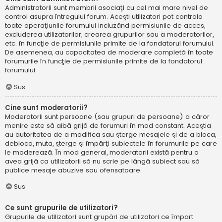
Administratorii sunt membrii asociaţi cu cel mai mare nivel de
control asupra întregului forum. Aceşti utilizatori pot controla
toate operaţiunile forumului incluzând permisiunile de acces,
excluderea utilizatorilor, crearea grupurilor sau a moderatorilor,
etc. în funcţie de permisiunile primite de la fondatorul forumului.
De asemenea, au capacitatea de moderare completă în toate
forumurile în funcţie de permisiunile primite de la fondatorul
forumului.
Sus
Cine sunt moderatorii?
Moderatorii sunt persoane (sau grupuri de persoane) a căror
menire este să aibă grijă de forumuri în mod constant. Aceştia
au autoritatea de a modifica sau şterge mesajele şi de a bloca,
debloca, muta, şterge şi împărţi subiectele în forumurile pe care
le moderează. În mod general, moderatorii există pentru a
avea grijă ca utilizatorii să nu scrie pe lângă subiect sau să
publice mesaje abuzive sau ofensatoare.
Sus
Ce sunt grupurile de utilizatori?
Grupurile de utilizatori sunt grupări de utilizatori ce împart