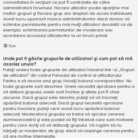
comunitatea în secţiuni ce pot fi controlate de către
administratorii forumului. Fiecare utilizator poate aparţine mai
multor grupuri şi fiecare grup are drepturi de acces individuale.
Acest lucru uşurează munca administratorilor dacă doresc să
schimbe permisiunile pentru mai mulţi utilizatori deodată ca de
exemplu: schimbarea permisiunilor de moderare sau
acordarea accesului utilizatorilor la un forum privat.
Sus
Unde pot fi găsite grupurile de utilizatori şi cum pot să mă
asociez unuia?
Puteţi vedea toate grupurile de utilizatori folosind link-ul „Grupuri
de utilizatori” din cadrul Panoului de control al utilizatorului.
Pentru a vă asocia unui grup, folosiţi butonul corespunzător. Nu
toate grupurile sunt deschise. Unele necesită aprobare pentru a
vă alătura grupului, unele sunt închise şi altele pot fi chiar
ascunse. Dacă grupul este deschis, puteţi să vă înscrieţi
apăsând butonul adecvat. Dacă grupul necesită aprobare
pentru înscriere, puteţi cere acest lucru apăsând butonul
adecvat. Moderatorul grupului va trebui să aprobe cererea
dumneavoastră şi este posibil să fiţi întrebat care sunt motivele
pentru care doriţi să vă alăturaţi grupului. Vă rugăm să nu
hărţuiţi un moderator de grup dacă vă respinge cererea pentru
că are motive întemeiate.