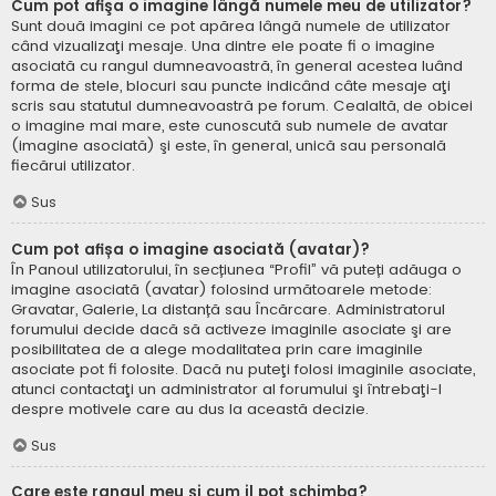
Cum pot afişa o imagine lângă numele meu de utilizator?
Sunt două imagini ce pot apărea lângă numele de utilizator
când vizualizaţi mesaje. Una dintre ele poate fi o imagine
asociată cu rangul dumneavoastră, în general acestea luând
forma de stele, blocuri sau puncte indicând câte mesaje aţi
scris sau statutul dumneavoastră pe forum. Cealaltă, de obicei
o imagine mai mare, este cunoscută sub numele de avatar
(imagine asociată) şi este, în general, unică sau personală
fiecărui utilizator.
Sus
Cum pot afișa o imagine asociată (avatar)?
În Panoul utilizatorului, în secțiunea “Profil” vă puteți adăuga o
imagine asociată (avatar) folosind următoarele metode:
Gravatar, Galerie, La distanță sau Încărcare. Administratorul
forumului decide dacă să activeze imaginile asociate şi are
posibilitatea de a alege modalitatea prin care imaginile
asociate pot fi folosite. Dacă nu puteţi folosi imaginile asociate,
atunci contactaţi un administrator al forumului şi întrebaţi-l
despre motivele care au dus la această decizie.
Sus
Care este rangul meu şi cum il pot schimba?