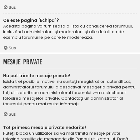
Sus
Ce este pagina "Echipa"?
Această pagină vă furnizează o listă cu conducerea forumului,
incluzând administratorii şi moderatorii şi alte detalii ca de
exemplu forumurile pe care le moderează.
Sus
Mesaje private
Nu pot trimite mesaje private!
Există trei posibile motive: nu sunteţi înregistrat ori autentificat,
administratorul forumului a dezactivat mesageria privată pentru
toţi utilizatorii sau administratorul forumului v-a restricţionat
folosirea mesajelor private. Contactaţi un administrator al
forumului pentru mai multe informaţii.
Sus
Tot primesc mesaje private nedorite!
Puteţi bloca un utilizator să vă mai trimită mesaje private
folosind regulile de mesagerie din Panoul utilizatorului. Dacă