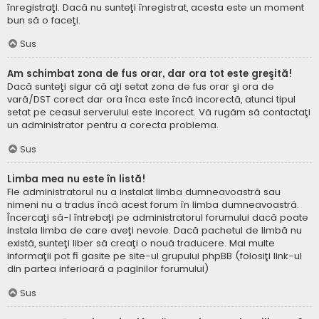
înregistraţi. Dacă nu sunteţi înregistrat, acesta este un moment
bun să o faceţi.
Sus
Am schimbat zona de fus orar, dar ora tot este greşită!
Dacă sunteţi sigur că aţi setat zona de fus orar şi ora de
vară/DST corect dar ora înca este încă incorectă, atunci tipul
setat pe ceasul serverului este incorect. Vă rugăm să contactaţi
un administrator pentru a corecta problema.
Sus
Limba mea nu este în listă!
Fie administratorul nu a instalat limba dumneavoastră sau
nimeni nu a tradus încă acest forum în limba dumneavoastră.
Încercaţi să-l întrebaţi pe administratorul forumului dacă poate
instala limba de care aveţi nevoie. Dacă pachetul de limbă nu
există, sunteţi liber să creaţi o nouă traducere. Mai multe
informaţii pot fi gasite pe site-ul grupului phpBB (folosiţi link-ul
din partea inferioară a paginilor forumului)
Sus