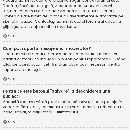
Fiecare administrator are propriile reguli pentru forumul său.
Dacă aţi încălcat o regulă, vi se poate da un avertisment.
Reţineţi că aceasta este decizia administratorului şi phpBB
Limited nu are nimic de-a face cu avertismentele acordate pe
site-ul în cauză. Contactaţi administratorul forumului dacă nu
ştiţi sigur de ce aţi primit un avertisment.
Sus
Cum pot raporta mesaje unui moderator?
Dacă administratorul a permis această facilitate, mesajul cu
pricina ar trebui să includă un buton pentru raportarea lui. Dând
click pe acest buton, veţi fi îndrumat cu paşii necesari pentru
raportarea mesajului.
Sus
Pentru ce este butonul "Salvare" la deschiderea unui
subiect?
Această opţiune vă dă posibilitatea să salvaţi unele pasaje în
vederea finalizării şi publicării lor în viitor. Pentru a reîncărca un
pasaj salvat, folosiţi Panoul utilizatorului.
Sus