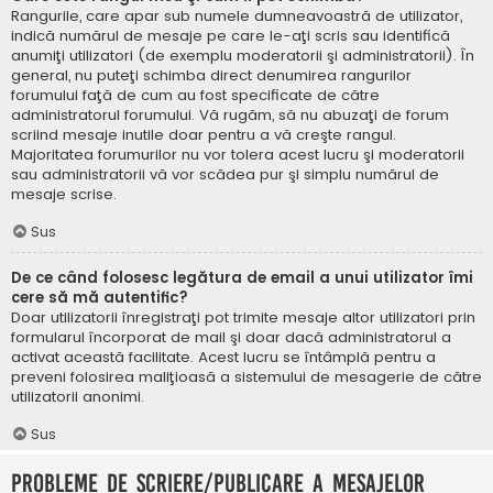
Rangurile, care apar sub numele dumneavoastră de utilizator,
indică numărul de mesaje pe care le-aţi scris sau identifică
anumiţi utilizatori (de exemplu moderatorii şi administratorii). În
general, nu puteţi schimba direct denumirea rangurilor
forumului faţă de cum au fost specificate de către
administratorul forumului. Vă rugăm, să nu abuzaţi de forum
scriind mesaje inutile doar pentru a vă creşte rangul.
Majoritatea forumurilor nu vor tolera acest lucru şi moderatorii
sau administratorii vă vor scădea pur şi simplu numărul de
mesaje scrise.
Sus
De ce când folosesc legătura de email a unui utilizator îmi
cere să mă autentific?
Doar utilizatorii înregistraţi pot trimite mesaje altor utilizatori prin
formularul încorporat de mail şi doar dacă administratorul a
activat această facilitate. Acest lucru se întâmplă pentru a
preveni folosirea maliţioasă a sistemului de mesagerie de către
utilizatorii anonimi.
Sus
Probleme de scriere/publicare a mesajelor