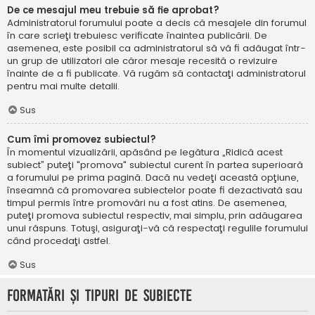
De ce mesajul meu trebuie să fie aprobat?
Administratorul forumului poate a decis că mesajele din forumul
în care scrieţi trebuiesc verificate înaintea publicării. De
asemenea, este posibil ca administratorul să vă fi adăugat într-
un grup de utilizatori ale căror mesaje recesită o revizuire
înainte de a fi publicate. Vă rugăm să contactaţi administratorul
pentru mai multe detalii.
Sus
Cum îmi promovez subiectul?
În momentul vizualizării, apăsând pe legătura „Ridică acest
subiect” puteţi "promova" subiectul curent în partea superioară
a forumului pe prima pagină. Dacă nu vedeţi această opţiune,
înseamnă că promovarea subiectelor poate fi dezactivată sau
timpul permis între promovări nu a fost atins. De asemenea,
puteţi promova subiectul respectiv, mai simplu, prin adăugarea
unui răspuns. Totuşi, asiguraţi-vă că respectaţi regulile forumului
când procedaţi astfel.
Sus
Formatări şi tipuri de subiecte