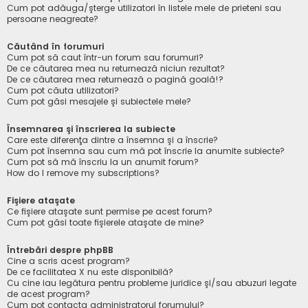
Cum pot adăuga/şterge utilizatori în listele mele de prieteni sau
persoane neagreate?
Căutând în forumuri
Cum pot să caut într-un forum sau forumuri?
De ce căutarea mea nu returnează niciun rezultat?
De ce căutarea mea returnează o pagină goală!?
Cum pot căuta utilizatori?
Cum pot găsi mesajele şi subiectele mele?
Însemnarea şi înscrierea la subiecte
Care este diferenţa dintre a însemna şi a înscrie?
Cum pot însemna sau cum mă pot înscrie la anumite subiecte?
Cum pot să mă înscriu la un anumit forum?
How do I remove my subscriptions?
Fişiere ataşate
Ce fişiere ataşate sunt permise pe acest forum?
Cum pot găsi toate fişierele ataşate de mine?
Întrebări despre phpBB
Cine a scris acest program?
De ce facilitatea X nu este disponibilă?
Cu cine iau legătura pentru probleme juridice şi/sau abuzuri legate
de acest program?
Cum pot contacta administratorul forumului?