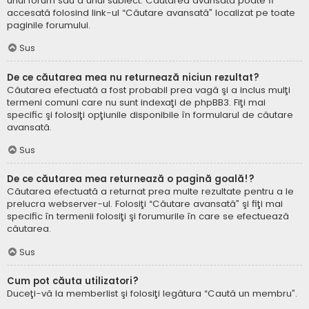
unui forum sau a unui subiect. Căutarea avansată poate fi
accesată folosind link-ul “Căutare avansată” localizat pe toate
paginile forumului.
Sus
De ce căutarea mea nu returnează niciun rezultat?
Căutarea efectuată a fost probabil prea vagă şi a inclus mulţi
termeni comuni care nu sunt indexaţi de phpBB3. Fiţi mai
specific şi folosiţi opţiunile disponibile în formularul de căutare
avansată.
Sus
De ce căutarea mea returnează o pagină goală!?
Căutarea efectuată a returnat prea multe rezultate pentru a le
prelucra webserver-ul. Folosiţi “Căutare avansată” şi fiţi mai
specific în termenii folosiţi şi forumurile în care se efectuează
căutarea.
Sus
Cum pot căuta utilizatori?
Duceţi-vă la memberlist şi folosiţi legătura “Caută un membru”.