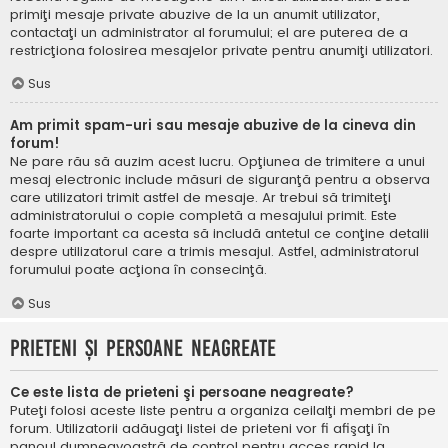
primiţi mesaje private abuzive de la un anumit utilizator,
contactaţi un administrator al forumului; el are puterea de a
restricţiona folosirea mesajelor private pentru anumiţi utilizatori.
Sus
Am primit spam-uri sau mesaje abuzive de la cineva din
forum!
Ne pare rău să auzim acest lucru. Opţiunea de trimitere a unui
mesaj electronic include măsuri de siguranţă pentru a observa
care utilizatori trimit astfel de mesaje. Ar trebui să trimiteţi
administratorului o copie completă a mesajului primit. Este
foarte important ca acesta să includă antetul ce conţine detalii
despre utilizatorul care a trimis mesajul. Astfel, administratorul
forumului poate acţiona în consecinţă.
Sus
Prieteni şi persoane neagreate
Ce este lista de prieteni şi persoane neagreate?
Puteţi folosi aceste liste pentru a organiza ceilalţi membri de pe
forum. Utilizatorii adăugaţi listei de prieteni vor fi afişaţi în
panoul dumneavoastră de control pentru acces rapid la