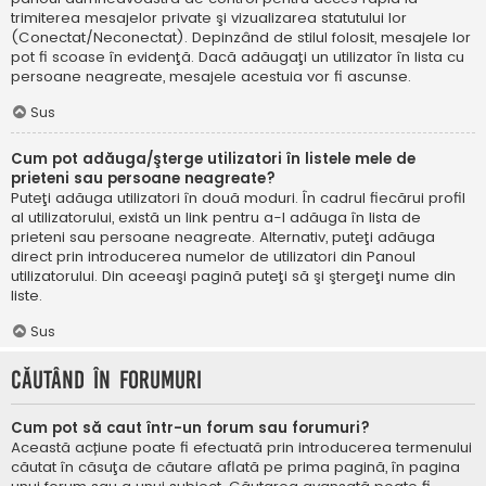
trimiterea mesajelor private şi vizualizarea statutului lor
(Conectat/Neconectat). Depinzând de stilul folosit, mesajele lor
pot fi scoase în evidenţă. Dacă adăugaţi un utilizator în lista cu
persoane neagreate, mesajele acestuia vor fi ascunse.
Sus
Cum pot adăuga/şterge utilizatori în listele mele de
prieteni sau persoane neagreate?
Puteţi adăuga utilizatori în două moduri. În cadrul fiecărui profil
al utilizatorului, există un link pentru a-l adăuga în lista de
prieteni sau persoane neagreate. Alternativ, puteţi adăuga
direct prin introducerea numelor de utilizatori din Panoul
utilizatorului. Din aceeaşi pagină puteţi să şi ştergeţi nume din
liste.
Sus
Căutând în forumuri
Cum pot să caut într-un forum sau forumuri?
Această acțiune poate fi efectuată prin introducerea termenului
căutat în căsuţa de căutare aflată pe prima pagină, în pagina