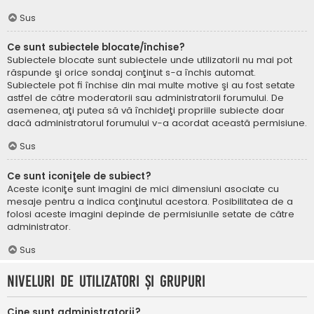
Sus
Ce sunt subiectele blocate/închise?
Subiectele blocate sunt subiectele unde utilizatorii nu mai pot
răspunde şi orice sondaj conţinut s-a închis automat.
Subiectele pot fi închise din mai multe motive şi au fost setate
astfel de către moderatorii sau administratorii forumului. De
asemenea, aţi putea să vă închideţi propriile subiecte doar
dacă administratorul forumului v-a acordat această permisiune.
Sus
Ce sunt iconiţele de subiect?
Aceste iconiţe sunt imagini de mici dimensiuni asociate cu
mesaje pentru a indica conţinutul acestora. Posibilitatea de a
folosi aceste imagini depinde de permisiunile setate de către
administrator.
Sus
Niveluri de utilizatori şi grupuri
Cine sunt administratorii?