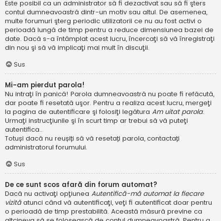
Este posibil ca un administrator să fi dezactivat sau să fi şters
contul dumneavoastră dintr-un motiv sau altul. De asemenea,
multe forumuri şterg periodic utilizatorii ce nu au fost activi o
perioadă lungă de timp pentru a reduce dimensiunea bazei de
date. Dacă s-a întâmplat acest lucru, încercaţi să vă înregistraţi
din nou şi să vă implicaţi mai mult în discuţii.
Sus
Mi-am pierdut parola!
Nu intraţi în panică! Parola dumneavoastră nu poate fi refăcută,
dar poate fi resetată uşor. Pentru a realiza acest lucru, mergeţi
la pagina de autentificare şi folosiţi legătura
Am uitat parola
.
Urmaţi instrucţiunile şi în scurt timp ar trebui să vă puteţi
autentifica..
Totuși dacă nu reușiți să vă resetați parola, contactați
administratorul forumului.
Sus
De ce sunt scos afară din forum automat?
Dacă nu activaţi opţiunea
Autentifică-mă automat la fiecare
vizită
atunci când vă autentificaţi, veţi fi autentificat doar pentru
o perioadă de timp prestabilită. Această măsură previne ca
altcineva să se folosească de contul dumneavoastră. Pentru a