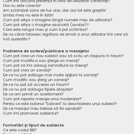
Cum îmi ascund prezența în lista de utilizatori conectați?
Ora nu este corectă!
Am schimbat zona de fus orar, dar ora tot este greşită!
Limba mea nu este în listă!
Cum pot afişa o imagine lângă numele meu de utilizator?
Cum pot afișa o imagine asociată (avatar)?
Care este rangul meu şi cum il pot schimba?
De ce când folosesc legătura de email a unui utilizator îmi cere să
mă autentific?
Probleme de scriere/publicare a mesajelor
Cum pot crea un nou subiect sau să scriu un răspuns în forum?
Cum pot modifica sau şterge un mesaj?
Cum pot să îmi adaug semnătură la mesaj?
Cum pot crea un sondaj?
De ce nu pot adăuga mai multe opţiuni la sondaj?
Cum modific sau şterg un sondaj?
De ce nu pot să accesez un forum?
De ce nu pot adăuga fişiere ataşate?
De ce am primit un avertisment?
Cum pot raporta mesaje unui moderator?
Pentru ce este butonul "Salvare" la deschiderea unui subiect?
De ce mesajul meu trebuie să fie aprobat?
Cum îmi promovez subiectul?
Formatări şi tipuri de subiecte
Ce este codul BB?