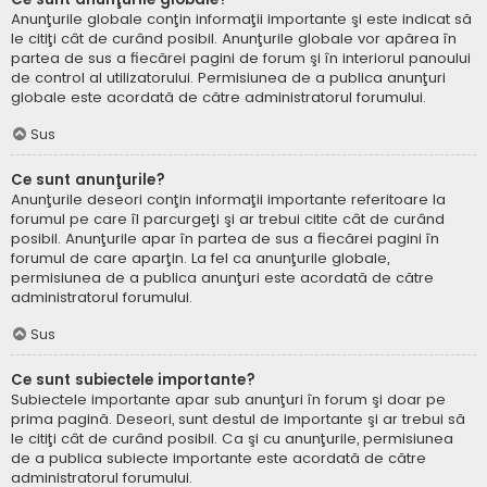
Anunţurile globale conţin informaţii importante şi este indicat să
le citiţi cât de curând posibil. Anunţurile globale vor apărea în
partea de sus a fiecărei pagini de forum şi în interiorul panoului
de control al utilizatorului. Permisiunea de a publica anunţuri
globale este acordată de către administratorul forumului.
Sus
Ce sunt anunţurile?
Anunţurile deseori conţin informaţii importante referitoare la
forumul pe care îl parcurgeţi şi ar trebui citite cât de curând
posibil. Anunţurile apar în partea de sus a fiecărei pagini în
forumul de care aparţin. La fel ca anunţurile globale,
permisiunea de a publica anunţuri este acordată de către
administratorul forumului.
Sus
Ce sunt subiectele importante?
Subiectele importante apar sub anunţuri în forum şi doar pe
prima pagină. Deseori, sunt destul de importante şi ar trebui să
le citiţi cât de curând posibil. Ca şi cu anunţurile, permisiunea
de a publica subiecte importante este acordată de către
administratorul forumului.