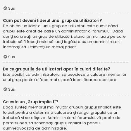
Sus
Cum pot deveni liderul unui grup de utilizatori?
De obicei un lider al unui grup de utilizatori este numit când
grupul este creat de către un administrator al forumului. Dacă
doriţi să creaţi un grup de utilizatori, atunci primul lucru pe care
trebuie să îl faceţi este să luaţi legătura cu un administrator;
încercaţi să-i trimiteţi un mesaj privat.
Sus
De ce grupurile de utilizatori apar în culori diferite?
Este posibil ca administratorul să asocieze o culoare membrilor
unui grup pentru a face mai uşoară identificarea acestora.
Sus
Ce este un „Grup implicit”?
Dacă sunteţi membrul mai multor grupuri, grupul implicit este
folosit pentru a determina culoarea şi rangul grupului ce ar
trebui să vi se afişeze. Administratorul forumului vă poate da
permisiunea să schimbaţi grupul implicit în panoul
dumneavoastră de administrare.