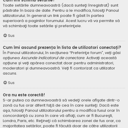
Cum îmi schimb setările?
Toate setările dumneavoastră (dacă sunteţi înregistrat) sunt
păstrate în baza de date. Pentru a le modifica, folosiţi Panoul
utilizatorului; în general un link poate fi găsit în partea
superioară a paginilor forumului. Acest lucru vă va permite să
vă schimbaţi toate setările şi preferinţele.
Sus
Cum îmi ascund prezența în lista de utilizatori conectați?
În Panoul utilizatorului, în secțiunea “Preferinţe forum”, veți găsi
opțiunea
Ascunde indicatorul de conectare
. Activați această
opțiune și veți apărea conectat doar pentru administratori,
moderatori și dumneavoastră. Veți fi contorizat ca utilizator
ascuns.
Sus
Ora nu este corectă!
S-ar putea ca dumneavoastră să vedeţi orele afişate dintr-o
zonă cu fus orar diferit faţă de cea în care sunteţi. Dacă este
aşa, folosiţi Panoul utilizatorului pentru a modifica fusul orar în
concordanţă cu zona în care vă aflaţi, cum ar fi Bucureşti,
Londra, Paris, etc. Reţineţi că schimbarea zonei de fus orar, ca
majoritatea setărilor, poate fi făcută doar de către utilizatorii