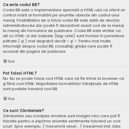
Ce este codul BB?
Codul BB este o implementare specială a HTML-ului ce oferă un
control mărit al formatării pe anumite obiecte din cadrul unui
mesaj. Posibilitatea de a folosi codul BB este dată de decizia
administratorului dar poate fi dezactivat acest cod de la mesaj
la mesaj din formularul de publicare. Codul BB este similar ca
stil cu HTML-ul dar balizele (tag-urile) sunt închise în paranteze
pătrate [ şi ] mai degrabă decât < şi >. Pentru mai multe
informaţii despre codul BB, consultaţi ghidul care poate fi
accesat din pagina de publicare.
Sus
Pot folosi HTML?
Nu. Nu se poate folosi cod HTML care să fie trimis la browser ca
şi fiind cod HTML. Majoritatea formatărilor întreţinute de HTML
sunt posibile folosind cod BB.
Sus
Ce sunt Zâmbetele?
Zâmbetele sau iconiţele emotive sunt imagini mici care pot fi
folosite pentru a exprima anumite sentimente folosind un cod
scurt. Spre exemplu :) înseamnă vesel , :( înseamnă trist. Lista