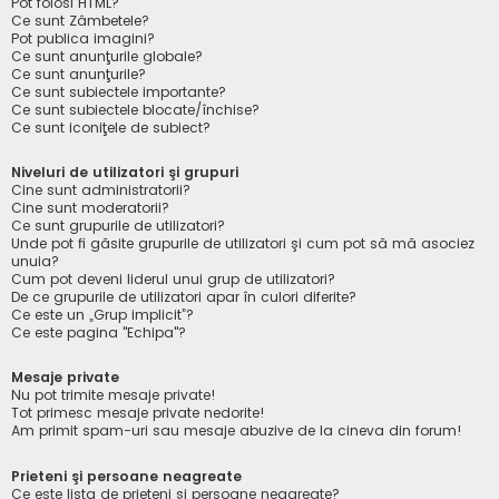
Pot folosi HTML?
Ce sunt Zâmbetele?
Pot publica imagini?
Ce sunt anunţurile globale?
Ce sunt anunţurile?
Ce sunt subiectele importante?
Ce sunt subiectele blocate/închise?
Ce sunt iconiţele de subiect?
Niveluri de utilizatori şi grupuri
Cine sunt administratorii?
Cine sunt moderatorii?
Ce sunt grupurile de utilizatori?
Unde pot fi găsite grupurile de utilizatori şi cum pot să mă asociez
unuia?
Cum pot deveni liderul unui grup de utilizatori?
De ce grupurile de utilizatori apar în culori diferite?
Ce este un „Grup implicit”?
Ce este pagina "Echipa"?
Mesaje private
Nu pot trimite mesaje private!
Tot primesc mesaje private nedorite!
Am primit spam-uri sau mesaje abuzive de la cineva din forum!
Prieteni şi persoane neagreate
Ce este lista de prieteni şi persoane neagreate?