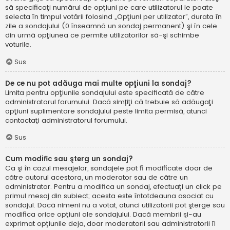
să specificaţi numărul de opţiuni pe care utilizatorul le poate
selecta în timpul votării folosind „Opţiuni per utilizator”, durata în
zile a sondajului (0 înseamnă un sondaj permanent) şi în cele
din urmă opţiunea ce permite utilizatorilor să-şi schimbe
voturile.
Sus
De ce nu pot adăuga mai multe opţiuni la sondaj?
Limita pentru opţiunile sondajului este specificată de către
administratorul forumului. Dacă simțiţi că trebuie să adăugaţi
opţiuni suplimentare sondajului peste limita permisă, atunci
contactaţi administratorul forumului.
Sus
Cum modific sau şterg un sondaj?
Ca şi în cazul mesajelor, sondajele pot fi modificate doar de
către autorul acestora, un moderator sau de către un
administrator. Pentru a modifica un sondaj, efectuaţi un click pe
primul mesaj din subiect; acesta este întotdeauna asociat cu
sondajul. Dacă nimeni nu a votat, atunci utilizatorii pot şterge sau
modifica orice opţiuni ale sondajului. Dacă membrii şi-au
exprimat opţiunile deja, doar moderatorii sau administratorii îl