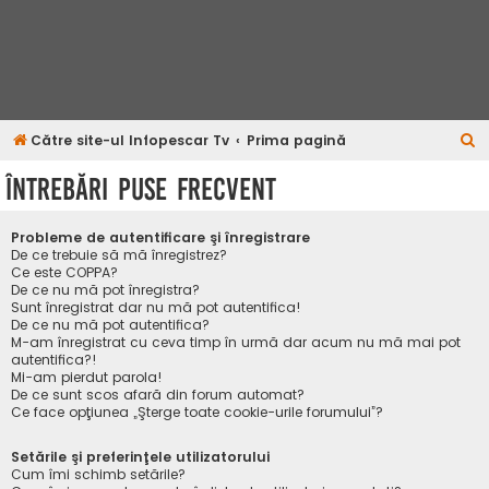
C
Către site-ul Infopescar Tv
Prima pagină
ă
Întrebări puse frecvent
u
t
Probleme de autentificare şi înregistrare
a
De ce trebuie să mă înregistrez?
Ce este COPPA?
r
De ce nu mă pot înregistra?
Sunt înregistrat dar nu mă pot autentifica!
e
De ce nu mă pot autentifica?
M-am înregistrat cu ceva timp în urmă dar acum nu mă mai pot
autentifica?!
Mi-am pierdut parola!
De ce sunt scos afară din forum automat?
Ce face opţiunea „Şterge toate cookie-urile forumului”?
Setările şi preferinţele utilizatorului
Cum îmi schimb setările?