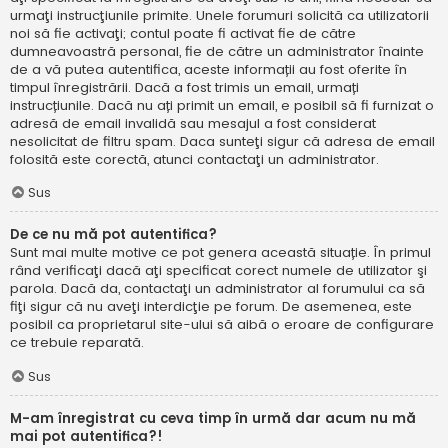
urmaţi instrucţiunile primite. Unele forumuri solicită ca utilizatorii
noi să fie activaţi; contul poate fi activat fie de către
dumneavoastră personal, fie de către un administrator înainte
de a vă putea autentifica, aceste informații au fost oferite în
timpul înregistrării. Dacă a fost trimis un email, urmați
instrucțiunile. Dacă nu ați primit un email, e posibil să fi furnizat o
adresă de email invalidă sau mesajul a fost considerat
nesolicitat de filtru spam. Daca sunteţi sigur că adresa de email
folosită este corectă, atunci contactaţi un administrator.
Sus
De ce nu mă pot autentifica?
Sunt mai multe motive ce pot genera această situație. În primul
rând verificaţi dacă aţi specificat corect numele de utilizator şi
parola. Dacă da, contactaţi un administrator al forumului ca să
fiţi sigur că nu aveţi interdicţie pe forum. De asemenea, este
posibil ca proprietarul site-ului să aibă o eroare de configurare
ce trebuie reparată.
Sus
M-am înregistrat cu ceva timp în urmă dar acum nu mă
mai pot autentifica?!