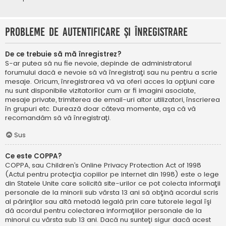
Probleme de autentificare şi înregistrare
De ce trebuie să mă înregistrez?
S-ar putea să nu fie nevoie, depinde de administratorul
forumului dacă e nevoie să vă înregistraţi sau nu pentru a scrie
mesaje. Oricum, înregistrarea vă va oferi acces la opţiuni care
nu sunt disponibile vizitatorilor cum ar fi imagini asociate,
mesaje private, trimiterea de email-uri altor utilizatori, înscrierea
în grupuri etc. Durează doar câteva momente, aşa că vă
recomandăm să vă înregistraţi.
Sus
Ce este COPPA?
COPPA, sau Children’s Online Privacy Protection Act of 1998
(Actul pentru protecţia copiilor pe internet din 1998) este o lege
din Statele Unite care solicită site-urilor ce pot colecta informaţii
personale de la minorii sub vârsta 13 ani să obţină acordul scris
al părinţilor sau altă metodă legală prin care tutorele legal îşi
dă acordul pentru colectarea informaţiilor personale de la
minorul cu vârsta sub 13 ani. Dacă nu sunteţi sigur dacă acest