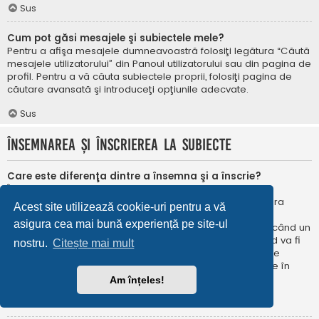
Sus
Cum pot găsi mesajele şi subiectele mele?
Pentru a afişa mesajele dumneavoastră folosiţi legătura “Căută
mesajele utilizatorului” din Panoul utilizatorului sau din pagina de
profil. Pentru a vă căuta subiectele proprii, folosiţi pagina de
căutare avansată şi introduceţi opţiunile adecvate.
Sus
Însemnarea şi înscrierea la subiecte
Care este diferenţa dintre a însemna şi a înscrie?
În phpBB 3.0 însemnarea era foarte asemănătoare cu
însemnarea în browser-ul web. Nu eraţi notificat când era
Acest site utilizează cookie-uri pentru a vă
publicat un răspuns. În phpBB 3.1, însemnarea este
asigura cea mai bună experiență pe site-ul
asemănătoarea înscrierii la un subiect. Puteți fi notificat când un
subiect este actualizat. Înscriindu-vă, veţi fi notificat când va fi
nostru.
Citește mai mult
publicat un răspuns în subiectul sau în forum. Opțiunile de
notificare pentru însemnare și înscriere pot fi configurate în
Panoul utilizatorului, sub “Preferințe forum”.
Am înțeles!
Sus