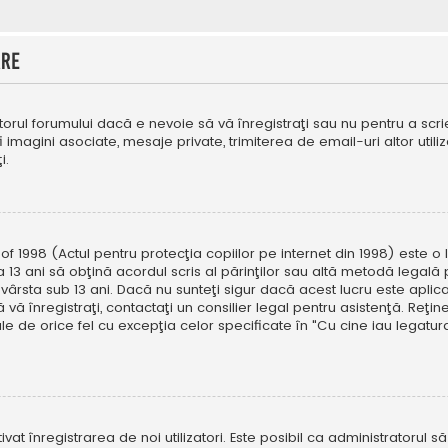
are
orul forumului dacă e nevoie să vă înregistraţi sau nu pentru a scri
fi imagini asociate, mesaje private, trimiterea de email-uri altor util
i.
f 1998 (Actul pentru protecţia copiilor pe internet din 1998) este o l
 13 ani să obţină acordul scris al părinţilor sau altă metodă legală 
vârsta sub 13 ani. Dacă nu sunteţi sigur dacă acest lucru este aplic
 vă înregistraţi, contactaţi un consilier legal pentru asistenţă. Reţin
ale de orice fel cu excepţia celor specificate în "Cu cine iau legat
ivat înregistrarea de noi utilizatori. Este posibil ca administratorul s