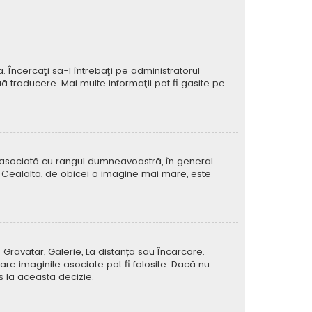
Încercaţi să-l întrebaţi pe administratorul
ă traducere. Mai multe informaţii pot fi gasite pe
e asociată cu rangul dumneavoastră, în general
 Cealaltă, de obicei o imagine mai mare, este
 Gravatar, Galerie, La distanță sau Încărcare.
re imaginile asociate pot fi folosite. Dacă nu
us la această decizie.