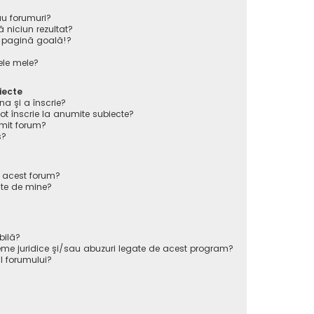
au forumuri?
 niciun rezultat?
 pagină goală!?
ele mele?
iecte
na şi a înscrie?
înscrie la anumite subiecte?
mit forum?
s?
e acest forum?
ate de mine?
bilă?
eme juridice şi/sau abuzuri legate de acest program?
l forumului?