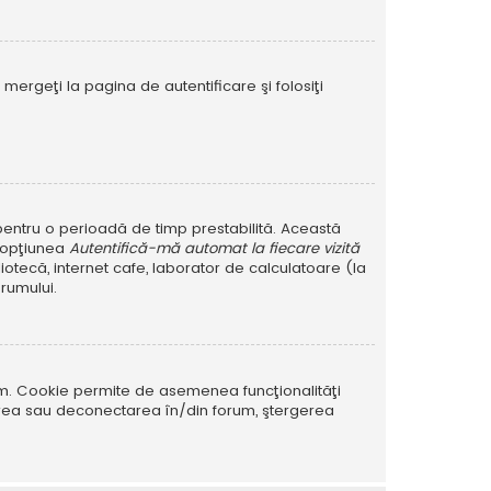
mergeţi la pagina de autentificare şi folosiţi
r pentru o perioadă de timp prestabilită. Această
i opţiunea
Autentifică-mă automat la fiecare vizită
iotecă, internet cafe, laborator de calculatoare (la
rumului.
rum. Cookie permite de asemenea funcţionalităţi
tarea sau deconectarea în/din forum, ştergerea