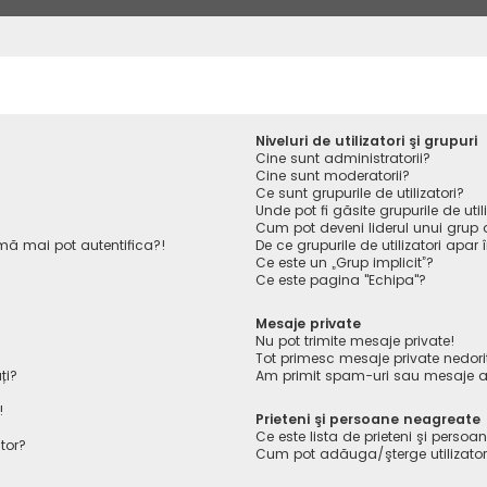
Niveluri de utilizatori şi grupuri
Cine sunt administratorii?
Cine sunt moderatorii?
Ce sunt grupurile de utilizatori?
Unde pot fi găsite grupurile de ut
Cum pot deveni liderul unui grup de
ă mai pot autentifica?!
De ce grupurile de utilizatori apar î
Ce este un „Grup implicit”?
Ce este pagina "Echipa"?
Mesaje private
Nu pot trimite mesaje private!
Tot primesc mesaje private nedori
ți?
Am primit spam-uri sau mesaje ab
!
Prieteni şi persoane neagreate
Ce este lista de prieteni şi perso
tor?
Cum pot adăuga/şterge utilizatori