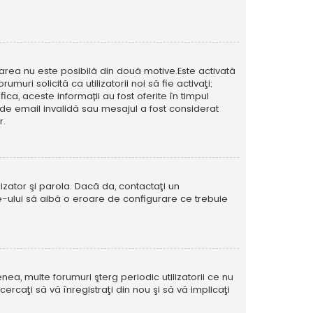
icarea nu este posibilă din două motive.Este activată
muri solicită ca utilizatorii noi să fie activaţi;
ca, aceste informații au fost oferite în timpul
esă de email invalidă sau mesajul a fost considerat
r.
izator şi parola. Dacă da, contactaţi un
ite-ului să aibă o eroare de configurare ce trebuie
ea, multe forumuri şterg periodic utilizatorii ce nu
caţi să vă înregistraţi din nou şi să vă implicaţi