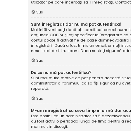
utilizator pe care încercaţi să-l înregistraţi. Contac
Sus
Sunt înregistrat dar nu mă pot autentifica!
Mai întâi verificaţi dacă aţi specificat corect numel
opţiunea COPPA şi aţi specificat la înregistrare că ave
contul poate fi activat fie de către dumneavoastră pe
înregistrării. Dacă a fost trimis un email, urmați ins
nesolicitat de filtru spam. Daca sunteţi sigur că adr
Sus
De ce nu mă pot autentifica?
Sunt mai multe motive ce pot genera această situație
administrator al forumului ca să fiţi sigur că nu av
reparată.
Sus
M-am înregistrat cu ceva timp în urmă dar ac
Este posibil ca un administrator să fi dezactivat sa
au fost activi o perioadă lungă de timp pentru a re
mai mult în discuţii.