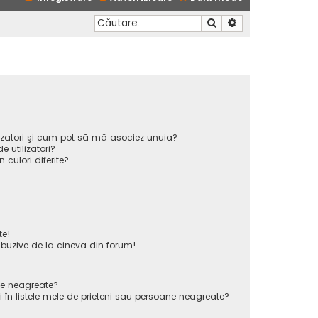
Căutare
Căutare avansată
ilizatori şi cum pot să mă asociez unuia?
 utilizatori?
n culori diferite?
te!
uzive de la cineva din forum!
ane neagreate?
 în listele mele de prieteni sau persoane neagreate?