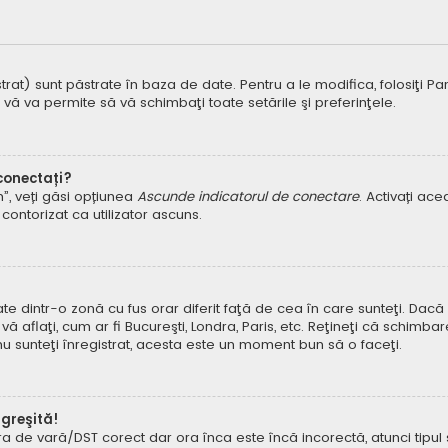
t) sunt păstrate în baza de date. Pentru a le modifica, folosiţi Panoul
 vă va permite să vă schimbaţi toate setările şi preferinţele.
 conectați?
um”, veți găsi opțiunea
Ascunde indicatorul de conectare
. Activați ac
contorizat ca utilizator ascuns.
dintr-o zonă cu fus orar diferit faţă de cea în care sunteţi. Dacă est
 aflaţi, cum ar fi Bucureşti, Londra, Paris, etc. Reţineţi că schimbar
ă nu sunteţi înregistrat, acesta este un moment bun să o faceţi.
 greşită!
ora de vară/DST corect dar ora înca este încă incorectă, atunci tipu