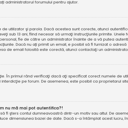
tați administratorul forumului pentru ajutor.
e de utilizator şi parola. Dacă acestea sunt corecte, atunci autentif
ţi sub 13 ani, fiind necesar să urmaţi instrucţiunile primite. Unele foru
rsonal, fie de către un administrator înainte de a vă putea autentifi
trucțiunile. Dacă nu ați primit un email, e posibil să fi furnizat o adr
esa de email folosită este corectă, atunci contactaţi un administrato
. În primul rând verificaţi dacă aţi specificat corect numele de util
eţi interdicţie pe forum. De asemenea, este posibil ca proprietarul s
um nu mă mai pot autentifica?!
u să fi şters contul dumneavoastră dintr-un motiv sau altul. De asemen
duce dimensiunea bazei de date. Dacă s-a întâmplat acest lucru, încer