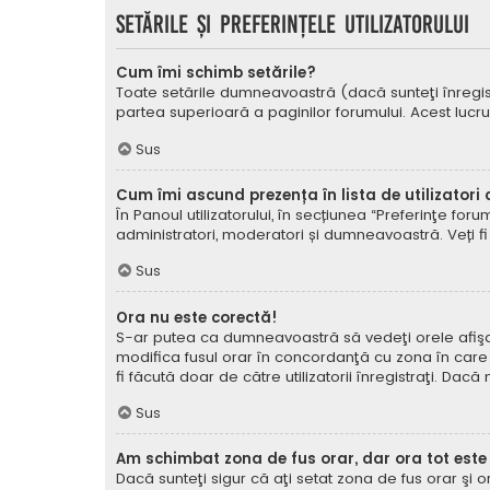
Setările şi preferinţele utilizatorului
Cum îmi schimb setările?
Toate setările dumneavoastră (dacă sunteţi înregistra
partea superioară a paginilor forumului. Acest lucru
Sus
Cum îmi ascund prezența în lista de utilizatori
În Panoul utilizatorului, în secțiunea “Preferinţe for
administratori, moderatori și dumneavoastră. Veți fi 
Sus
Ora nu este corectă!
S-ar putea ca dumneavoastră să vedeţi orele afişate 
modifica fusul orar în concordanţă cu zona în care vă
fi făcută doar de către utilizatorii înregistraţi. Dac
Sus
Am schimbat zona de fus orar, dar ora tot este
Dacă sunteţi sigur că aţi setat zona de fus orar şi 