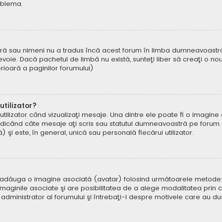
oblema.
ră sau nimeni nu a tradus încă acest forum în limba dumneavoastră. 
oie. Dacă pachetul de limbă nu există, sunteţi liber să creaţi o nou
ferioară a paginilor forumului)
tilizator?
ilizator când vizualizaţi mesaje. Una dintre ele poate fi o imagin
ndicând câte mesaje aţi scris sau statutul dumneavoastră pe forum.
i este, în general, unică sau personală fiecărui utilizator.
uteți adăuga o imagine asociată (avatar) folosind următoarele metode:
aginile asociate şi are posibilitatea de a alege modalitatea prin ca
n administrator al forumului şi întrebaţi-l despre motivele care au d