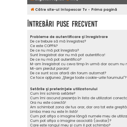
Către site-ul Infopescar Tv
Prima pagină
Întrebări puse frecvent
Probleme de autentificare şi înregistrare
De ce trebuie să mă înregistrez?
Ce este COPPA?
De ce nu mă pot înregistra?
Sunt înregistrat dar nu mă pot autentifica!
De ce nu mă pot autentifica?
M-am înregistrat cu ceva timp în urmă dar acum nu m
Mi-am pierdut parola!
De ce sunt scos afară din forum automat?
Ce face opţiunea „Şterge toate cookie-urile forumului”?
Setările şi preferinţele utilizatorului
Cum îmi schimb setările?
Cum îmi ascund prezența în lista de utilizatori conecta
Ora nu este corectă!
Am schimbat zona de fus orar, dar ora tot este greşită
Limba mea nu este în listă!
Cum pot afişa o imagine lângă numele meu de utiliza
Cum pot afișa o imagine asociată (avatar)?
Care este rangul meu şi cum il pot schimba?