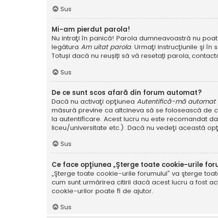
Sus
Mi-am pierdut parola!
Nu intraţi în panică! Parola dumneavoastră nu poate f
legătura
Am uitat parola
. Urmaţi instrucţiunile şi în 
Totuși dacă nu reușiți să vă resetați parola, contacta
Sus
De ce sunt scos afară din forum automat?
Dacă nu activaţi opţiunea
Autentifică-mă automat la
măsură previne ca altcineva să se folosească de co
la autentificare. Acest lucru nu este recomandat dac
liceu/universitate etc.). Dacă nu vedeţi această op
Sus
Ce face opţiunea „Şterge toate cookie-urile for
„Şterge toate cookie-urile forumului” va şterge to
cum sunt urmărirea citirii dacă acest lucru a fost
cookie-urilor poate fi de ajutor.
Sus