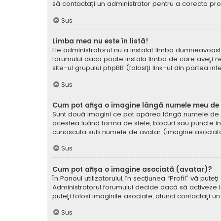
să contactaţi un administrator pentru a corecta pr
Sus
Limba mea nu este în listă!
Fie administratorul nu a instalat limba dumneavoast
forumului dacă poate instala limba de care aveţi nev
site-ul grupului phpBB (folosiţi link-ul din partea in
Sus
Cum pot afişa o imagine lângă numele meu de u
Sunt două imagini ce pot apărea lângă numele de ut
acestea luând forma de stele, blocuri sau puncte i
cunoscută sub numele de avatar (imagine asociată) ş
Sus
Cum pot afișa o imagine asociată (avatar)?
În Panoul utilizatorului, în secțiunea “Profil” vă p
Administratorul forumului decide dacă să activeze im
puteţi folosi imaginile asociate, atunci contactaţi u
Sus