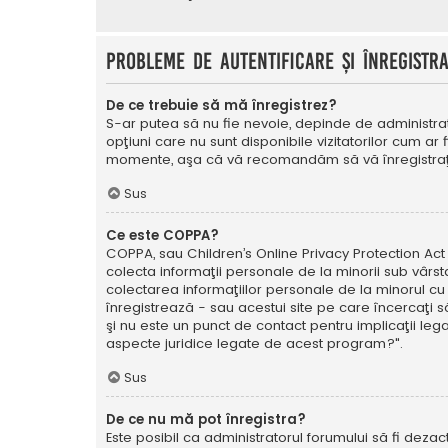
Probleme de autentificare şi înregistr
De ce trebuie să mă înregistrez?
S-ar putea să nu fie nevoie, depinde de administrat
opţiuni care nu sunt disponibile vizitatorilor cum ar 
momente, aşa că vă recomandăm să vă înregistraţ
Sus
Ce este COPPA?
COPPA, sau Children’s Online Privacy Protection Act o
colecta informaţii personale de la minorii sub vârsta
colectarea informaţiilor personale de la minorul cu 
înregistrează - sau acestui site pe care încercaţi să
şi nu este un punct de contact pentru implicaţii leg
aspecte juridice legate de acest program?".
Sus
De ce nu mă pot înregistra?
Este posibil ca administratorul forumului să fi dezact