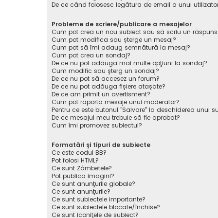
De ce când folosesc legătura de email a unui utilizato
Probleme de scriere/publicare a mesajelor
Cum pot crea un nou subiect sau să scriu un răspuns
Cum pot modifica sau şterge un mesaj?
Cum pot să îmi adaug semnătură la mesaj?
Cum pot crea un sondaj?
De ce nu pot adăuga mai multe opţiuni la sondaj?
Cum modific sau şterg un sondaj?
De ce nu pot să accesez un forum?
De ce nu pot adăuga fişiere ataşate?
De ce am primit un avertisment?
Cum pot raporta mesaje unui moderator?
Pentru ce este butonul "Salvare" la deschiderea unui s
De ce mesajul meu trebuie să fie aprobat?
Cum îmi promovez subiectul?
Formatări şi tipuri de subiecte
Ce este codul BB?
Pot folosi HTML?
Ce sunt Zâmbetele?
Pot publica imagini?
Ce sunt anunţurile globale?
Ce sunt anunţurile?
Ce sunt subiectele importante?
Ce sunt subiectele blocate/închise?
Ce sunt iconiţele de subiect?