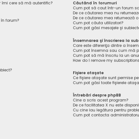
r îmi cere să mă autentific?
Căutând în forumuri
Cum pot să caut într-un forum s
De ce căutarea mea nu returnează
De ce căutarea mea returnează o
 în forum?
Cum pot căuta utilizatori?
Cum pot găsi mesajele şi subiect
Însemnarea şi înscrierea la sub
Care este diferenţa dintre a însem
Cum pot însemna sau cum mă pot 
Cum pot să mă înscriu la un anu
How do I remove my subscription
ubiect?
Fişiere ataşate
Ce fişiere ataşate sunt permise p
Cum pot găsi toate fişierele ataş
Întrebări despre phpBB
Cine a scris acest program?
De ce facilitatea X nu este disponi
Cu cine iau legătura pentru probl
Cum pot contacta administratoru