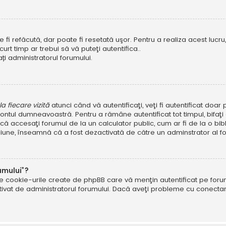
i refăcută, dar poate fi resetată uşor. Pentru a realiza acest lucru, 
scurt timp ar trebui să vă puteţi autentifica..
ți administratorul forumului.
 fiecare vizită
atunci când vă autentificaţi, veţi fi autentificat doa
ntul dumneavoastră. Pentru a rămâne autentificat tot timpul, bifaţ
ă accesaţi forumul de la un calculator public, cum ar fi de la o bibl
ţiune, înseamnă că a fost dezactivată de către un adminstrator al fo
umului”?
ate cookie-urile create de phpBB care vă menţin autentificat pe fo
 activat de administratorul forumului. Dacă aveţi probleme cu conec