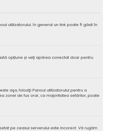
 utilizatorului; în general un link poate fi găsit în
eastă opțiune și veți apărea conectat doar pentru
e aşa, folosiţi Panoul utilizatorului pentru a
ea zonei de fus orar, ca majoritatea setărilor, poate
l setat pe ceasul serverului este incorect. Vă rugăm