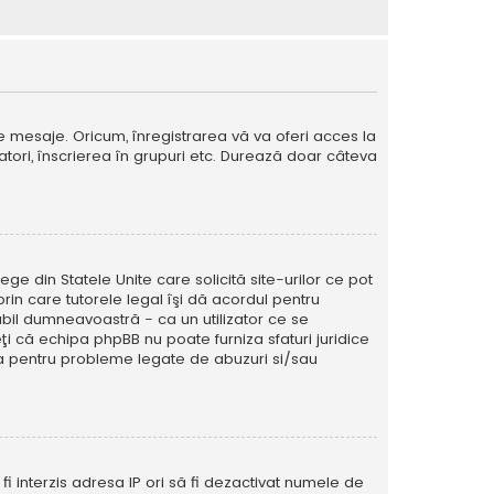
e mesaje. Oricum, înregistrarea vă va oferi acces la
izatori, înscrierea în grupuri etc. Durează doar câteva
ege din Statele Unite care solicită site-urilor ce pot
prin care tutorele legal îşi dă acordul pentru
abil dumneavoastră - ca un utilizator ce se
eţi că echipa phpBB nu poate furniza sfaturi juridice
ura pentru probleme legate de abuzuri si/sau
ă fi interzis adresa IP ori să fi dezactivat numele de