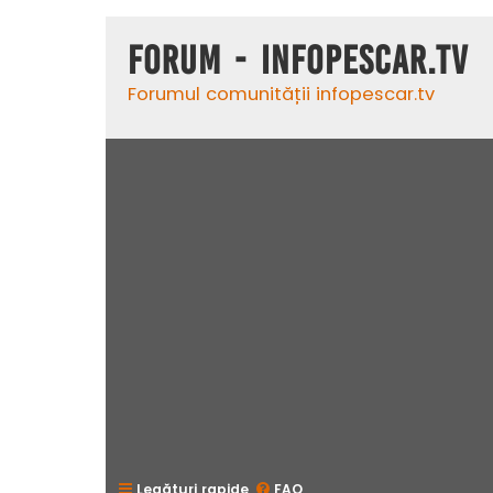
Forum - InfoPescar.Tv
Forumul comunității infopescar.tv
Legături rapide
FAQ