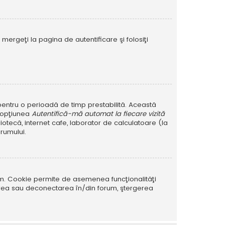
mergeţi la pagina de autentificare şi folosiţi
r pentru o perioadă de timp prestabilită. Această
i opţiunea
Autentifică-mă automat la fiecare vizită
iotecă, internet cafe, laborator de calculatoare (la
rumului.
rum. Cookie permite de asemenea funcţionalităţi
tarea sau deconectarea în/din forum, ştergerea