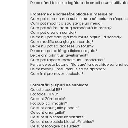
De ce când folosesc legătura de email a unui utilizato
Probleme de scriere/publicare a mesajelor
Cum pot crea un nou subiect sau să scriu un răspuns
Cum pot modifica sau şterge un mesaj?
Cum pot să îmi adaug semnătură la mesaj?
Cum pot crea un sondaj?
De ce nu pot adăuga mai multe opţiuni la sondaj?
Cum modific sau şterg un sondaj?
De ce nu pot să accesez un forum?
De ce nu pot adăuga fişiere ataşate?
De ce am primit un avertisment?
Cum pot raporta mesaje unui moderator?
Pentru ce este butonul "Salvare" la deschiderea unui s
De ce mesajul meu trebuie să fie aprobat?
Cum îmi promovez subiectul?
Formatări şi tipuri de subiecte
Ce este codul BB?
Pot folosi HTML?
Ce sunt Zâmbetele?
Pot publica imagini?
Ce sunt anunţurile globale?
Ce sunt anunţurile?
Ce sunt subiectele importante?
Ce sunt subiectele blocate/închise?
Ce sunt iconiţele de subiect?