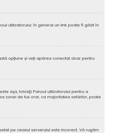
 utilizatorului; în general un link poate fi găsit în
eastă opțiune și veți apărea conectat doar pentru
e aşa, folosiţi Panoul utilizatorului pentru a
ea zonei de fus orar, ca majoritatea setărilor, poate
l setat pe ceasul serverului este incorect. Vă rugăm