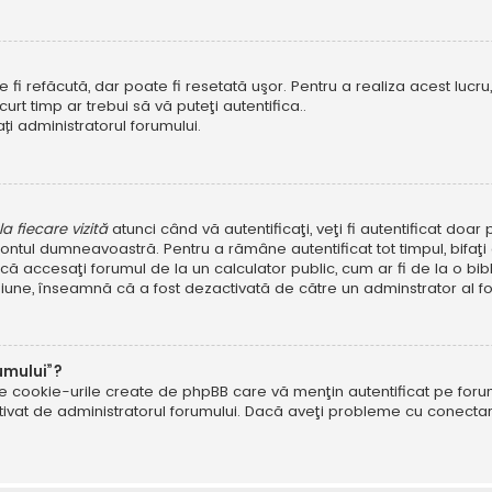
i refăcută, dar poate fi resetată uşor. Pentru a realiza acest lucru, 
scurt timp ar trebui să vă puteţi autentifica..
ți administratorul forumului.
 fiecare vizită
atunci când vă autentificaţi, veţi fi autentificat doa
ntul dumneavoastră. Pentru a rămâne autentificat tot timpul, bifaţ
ă accesaţi forumul de la un calculator public, cum ar fi de la o bibl
ţiune, înseamnă că a fost dezactivată de către un adminstrator al fo
umului”?
ate cookie-urile create de phpBB care vă menţin autentificat pe fo
 activat de administratorul forumului. Dacă aveţi probleme cu conec