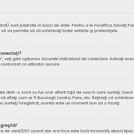
t) sunt păstrate în baza de date. Pentru a le modifica, folosiţi Panoul
 vă va permite să vă schimbaţi toate setările şi preferinţele.
 conectați?
um”, veți găsi opțiunea
Ascunde indicatorul de conectare
. Activați ac
contorizat ca utilizator ascuns.
dintr-o zonă cu fus orar diferit faţă de cea în care sunteţi. Dacă est
 aflaţi, cum ar fi Bucureşti, Londra, Paris, etc. Reţineţi că schimbar
ă nu sunteţi înregistrat, acesta este un moment bun să o faceţi.
 greşită!
ora de vară/DST corect dar ora înca este încă incorectă, atunci tipu