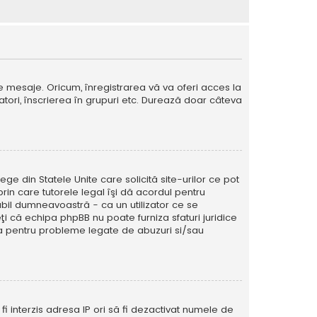
e mesaje. Oricum, înregistrarea vă va oferi acces la
izatori, înscrierea în grupuri etc. Durează doar câteva
ege din Statele Unite care solicită site-urilor ce pot
prin care tutorele legal îşi dă acordul pentru
abil dumneavoastră - ca un utilizator ce se
eţi că echipa phpBB nu poate furniza sfaturi juridice
ura pentru probleme legate de abuzuri si/sau
ă fi interzis adresa IP ori să fi dezactivat numele de