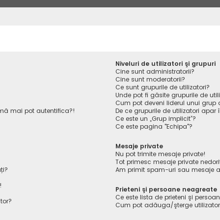
Niveluri de utilizatori şi grupuri
Cine sunt administratorii?
Cine sunt moderatorii?
Ce sunt grupurile de utilizatori?
Unde pot fi găsite grupurile de ut
Cum pot deveni liderul unui grup de
ă mai pot autentifica?!
De ce grupurile de utilizatori apar î
Ce este un „Grup implicit”?
Ce este pagina "Echipa"?
Mesaje private
Nu pot trimite mesaje private!
Tot primesc mesaje private nedori
ți?
Am primit spam-uri sau mesaje ab
!
Prieteni şi persoane neagreate
Ce este lista de prieteni şi perso
tor?
Cum pot adăuga/şterge utilizatori