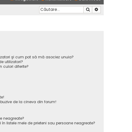
Căutare
Căutare avansată
ilizatori şi cum pot să mă asociez unuia?
 utilizatori?
n culori diferite?
te!
uzive de la cineva din forum!
ane neagreate?
 în listele mele de prieteni sau persoane neagreate?