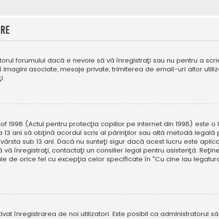
are
orul forumului dacă e nevoie să vă înregistraţi sau nu pentru a scri
fi imagini asociate, mesaje private, trimiterea de email-uri altor util
i.
f 1998 (Actul pentru protecţia copiilor pe internet din 1998) este o l
 13 ani să obţină acordul scris al părinţilor sau altă metodă legală 
vârsta sub 13 ani. Dacă nu sunteţi sigur dacă acest lucru este aplic
 vă înregistraţi, contactaţi un consilier legal pentru asistenţă. Reţin
ale de orice fel cu excepţia celor specificate în "Cu cine iau legat
ivat înregistrarea de noi utilizatori. Este posibil ca administratorul s