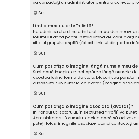
să contactaţi un administrator pentru a corecta pr
Sus
Limba mea nu este în listă!
Fie administratorul nu a instalat limba dumneavoast
forumului dacă poate instala limba de care aveţi nev
site-ul grupului phpBB (folosiţi link-ul din partea in
Sus
Cum pot afişa o imagine lângă numele meu de u
Sunt două imagini ce pot apărea lângă numele de ut
acestea luând forma de stele, blocuri sau puncte i
cunoscută sub numele de avatar (imagine asociată) ş
Sus
Cum pot afișa o imagine asociată (avatar)?
În Panoul utilizatorului, în secțiunea “Profil” vă p
Administratorul forumului decide dacă să activeze im
puteţi folosi imaginile asociate, atunci contactaţi u
Sus