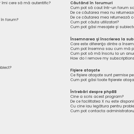
r îmi cere să mă autentific?
Căutând în forumuri
Cum pot să caut într-un forum s
De ce căutarea mea nu returnează
De ce căutarea mea returnează o
 în forum?
Cum pot căuta utilizatori?
Cum pot găsi mesajele şi subiect
Însemnarea şi înscrierea la sub
Care este diferenţa dintre a însem
Cum pot însemna sau cum mă pot 
Cum pot să mă înscriu la un anu
How do I remove my subscription
ubiect?
Fişiere ataşate
Ce fişiere ataşate sunt permise p
Cum pot găsi toate fişierele ataş
Întrebări despre phpBB
Cine a scris acest program?
De ce facilitatea X nu este disponi
Cu cine iau legătura pentru probl
Cum pot contacta administratoru