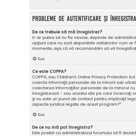
Probleme de autentificare şi înregistr
De ce trebuie să mă înregistrez?
S-ar putea să nu fie nevoie, depinde de administrat
opţiuni care nu sunt disponibile vizitatorilor cum ar 
momente, aşa că vă recomandăm să vă înregistraţ
Sus
Ce este COPPA?
COPPA, sau Children’s Online Privacy Protection Act o
colecta informaţii personale de la minorii sub vârsta
colectarea informaţiilor personale de la minorul cu 
înregistrează - sau acestui site pe care încercaţi să
şi nu este un punct de contact pentru implicaţii leg
aspecte juridice legate de acest program?".
Sus
De ce nu mă pot înregistra?
Este posibil ca administratorul forumului să fi dezact