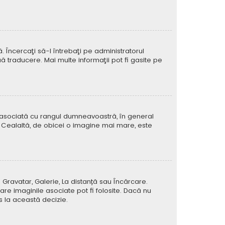
Încercaţi să-l întrebaţi pe administratorul
ă traducere. Mai multe informaţii pot fi gasite pe
e asociată cu rangul dumneavoastră, în general
 Cealaltă, de obicei o imagine mai mare, este
 Gravatar, Galerie, La distanță sau Încărcare.
re imaginile asociate pot fi folosite. Dacă nu
us la această decizie.