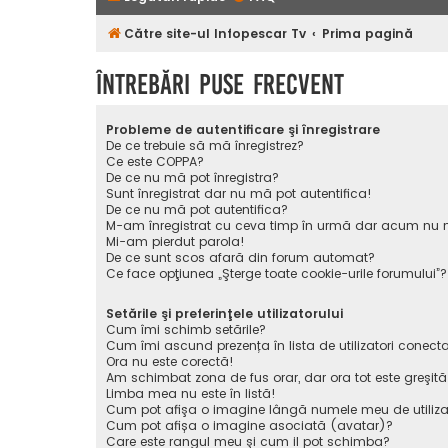
Către site-ul Infopescar Tv
Prima pagină
Întrebări puse frecvent
Probleme de autentificare şi înregistrare
De ce trebuie să mă înregistrez?
Ce este COPPA?
De ce nu mă pot înregistra?
Sunt înregistrat dar nu mă pot autentifica!
De ce nu mă pot autentifica?
M-am înregistrat cu ceva timp în urmă dar acum nu m
Mi-am pierdut parola!
De ce sunt scos afară din forum automat?
Ce face opţiunea „Şterge toate cookie-urile forumului”?
Setările şi preferinţele utilizatorului
Cum îmi schimb setările?
Cum îmi ascund prezența în lista de utilizatori conecta
Ora nu este corectă!
Am schimbat zona de fus orar, dar ora tot este greşită
Limba mea nu este în listă!
Cum pot afişa o imagine lângă numele meu de utiliza
Cum pot afișa o imagine asociată (avatar)?
Care este rangul meu şi cum il pot schimba?