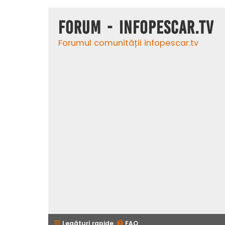
Forum - InfoPescar.Tv
Forumul comunității infopescar.tv
Legături rapide
FAQ