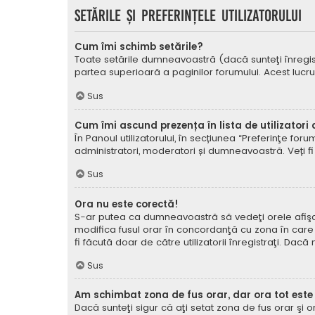
Setările şi preferinţele utilizatorului
Cum îmi schimb setările?
Toate setările dumneavoastră (dacă sunteţi înregistra
partea superioară a paginilor forumului. Acest lucru
Sus
Cum îmi ascund prezența în lista de utilizatori
În Panoul utilizatorului, în secțiunea “Preferinţe for
administratori, moderatori și dumneavoastră. Veți fi 
Sus
Ora nu este corectă!
S-ar putea ca dumneavoastră să vedeţi orele afişate 
modifica fusul orar în concordanţă cu zona în care vă
fi făcută doar de către utilizatorii înregistraţi. Dac
Sus
Am schimbat zona de fus orar, dar ora tot este
Dacă sunteţi sigur că aţi setat zona de fus orar şi 