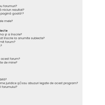
au forumuri?
 niciun rezultat?
 pagină goală!?
ele mele?
iecte
na şi a înscrie?
înscrie la anumite subiecte?
mit forum?
s?
e acest forum?
ate de mine?
bilă?
eme juridice şi/sau abuzuri legate de acest program?
l forumului?