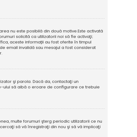
icarea nu este posibilă din două motive.Este activată
muri solicită ca utilizatorii noi să fie activaţi;
ca, aceste informații au fost oferite în timpul
esă de email invalidă sau mesajul a fost considerat
r.
izator şi parola. Dacă da, contactaţi un
ite-ului să aibă o eroare de configurare ce trebuie
ea, multe forumuri şterg periodic utilizatorii ce nu
caţi să vă înregistraţi din nou şi să vă implicaţi