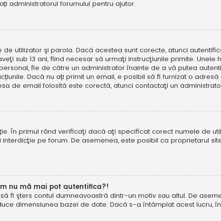
tați administratorul forumului pentru ajutor.
e de utilizator şi parola. Dacă acestea sunt corecte, atunci autentif
ţi sub 13 ani, fiind necesar să urmaţi instrucţiunile primite. Unele foru
rsonal, fie de către un administrator înainte de a vă putea autentifi
trucțiunile. Dacă nu ați primit un email, e posibil să fi furnizat o adr
esa de email folosită este corectă, atunci contactaţi un administrato
. În primul rând verificaţi dacă aţi specificat corect numele de util
eţi interdicţie pe forum. De asemenea, este posibil ca proprietarul s
um nu mă mai pot autentifica?!
u să fi şters contul dumneavoastră dintr-un motiv sau altul. De asemen
duce dimensiunea bazei de date. Dacă s-a întâmplat acest lucru, încer