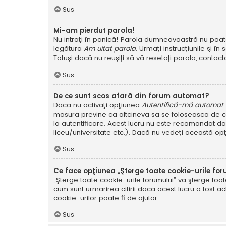
Sus
Mi-am pierdut parola!
Nu intraţi în panică! Parola dumneavoastră nu poate f
legătura
Am uitat parola
. Urmaţi instrucţiunile şi în 
Totuși dacă nu reușiți să vă resetați parola, contacta
Sus
De ce sunt scos afară din forum automat?
Dacă nu activaţi opţiunea
Autentifică-mă automat la
măsură previne ca altcineva să se folosească de co
la autentificare. Acest lucru nu este recomandat dac
liceu/universitate etc.). Dacă nu vedeţi această op
Sus
Ce face opţiunea „Şterge toate cookie-urile for
„Şterge toate cookie-urile forumului” va şterge to
cum sunt urmărirea citirii dacă acest lucru a fost
cookie-urilor poate fi de ajutor.
Sus