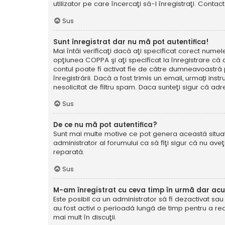
utilizator pe care încercaţi să-l înregistraţi. Contac
Sus
Sunt înregistrat dar nu mă pot autentifica!
Mai întâi verificaţi dacă aţi specificat corect numel
opţiunea COPPA şi aţi specificat la înregistrare că ave
contul poate fi activat fie de către dumneavoastră pe
înregistrării. Dacă a fost trimis un email, urmați ins
nesolicitat de filtru spam. Daca sunteţi sigur că adr
Sus
De ce nu mă pot autentifica?
Sunt mai multe motive ce pot genera această situație
administrator al forumului ca să fiţi sigur că nu av
reparată.
Sus
M-am înregistrat cu ceva timp în urmă dar ac
Este posibil ca un administrator să fi dezactivat sa
au fost activi o perioadă lungă de timp pentru a re
mai mult în discuţii.