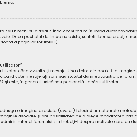
oblema.
ră sau nimeni nu a tradus încă acest forum în limba dumneavoastră. 
oie. Dacă pachetul de limbă nu există, sunteţi liber să creaţi o nou
ferioară a paginilor forumului)
tilizator?
ilizator când vizualizaţi mesaje. Una dintre ele poate fi o imagin
ndicând câte mesaje aţi scris sau statutul dumneavoastră pe forum.
i este, în general, unică sau personală fiecărui utilizator.
uteți adăuga o imagine asociată (avatar) folosind următoarele metode:
aginile asociate şi are posibilitatea de a alege modalitatea prin ca
n administrator al forumului şi întrebaţi-l despre motivele care au d