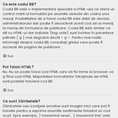
Ce este codul BB?
Codul BB este o implementare specială a HTML-ului ce oferă un
control mărit al formatării pe anumite obiecte din cadrul unui
mesaj. Posibilitatea de a folosi codul BB este dată de decizia
administratorului dar poate fi dezactivat acest cod de la mesaj
la mesaj din formularul de publicare. Codul BB este similar ca
stil cu HTML-ul dar balizele (tag-urile) sunt închise în paranteze
pătrate [ şi ] mai degrabă decât < şi >. Pentru mai multe
informaţii despre codul BB, consultaţi ghidul care poate fi
accesat din pagina de publicare.
Sus
Pot folosi HTML?
Nu. Nu se poate folosi cod HTML care să fie trimis la browser ca
şi fiind cod HTML. Majoritatea formatărilor întreţinute de HTML
sunt posibile folosind cod BB.
Sus
Ce sunt Zâmbetele?
Zâmbetele sau iconiţele emotive sunt imagini mici care pot fi
folosite pentru a exprima anumite sentimente folosind un cod
scurt. Spre exemplu :) înseamnă vesel , :( înseamnă trist. Lista