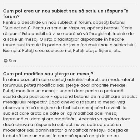
Cum pot crea un nou subiect sau să scriu un răspuns în
forum?
Pentru a deschide un nou subiect în forum, apăsaţi butonul
"Subiect nou". Pentru a scrie un răspuns, apăsați butonul "Scrie
răspuns".Este posibil să vi se ceară să vă înregistraţi înainte de
a scrie un mesaj. O listă a facilităţilor disponibile în fiecare
forum sunt trecute în partea de jos a forumului sau a subiectului.
Exemplu: Puteţi crea subiecte noi, Puteți atașa fișiere, etc.
Sus
Cum pot modifica sau şterge un mesaj?
În afara cazului în care sunteţi administratorul sau moderatorul
forumului, puteţi modifica sau şterge doar propriile mesaje.
Puteţi modifica un mesaj - uneori doar pentru o perioadă
scurtă după publicare - apăsând butonul de modificare asociat
mesajulului respectiv. Dacă cineva a răspuns la mesaj, veţi
observa o mică secţiune de text sub mesaj când reveniţi la
subiect care arată de câte ori aţi modificat acel mesaj
împreună cu data şi ora modificării. Aceasta va apărea doar
dacă cineva a răspuns la subiect; nu va apărea dacă un
moderator sau administrator a modificat mesajul, aceştia ar
trebui să lase un mesaj în care să spună ce şi de ce au