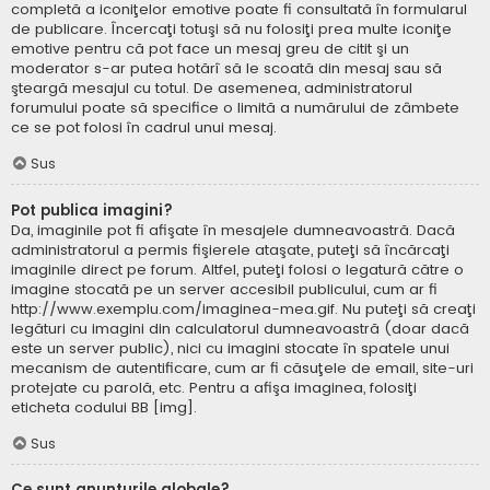
completă a iconiţelor emotive poate fi consultată în formularul
de publicare. Încercaţi totuşi să nu folosiţi prea multe iconiţe
emotive pentru că pot face un mesaj greu de citit şi un
moderator s-ar putea hotărî să le scoată din mesaj sau să
şteargă mesajul cu totul. De asemenea, administratorul
forumului poate să specifice o limită a numărului de zâmbete
ce se pot folosi în cadrul unui mesaj.
Sus
Pot publica imagini?
Da, imaginile pot fi afişate în mesajele dumneavoastră. Dacă
administratorul a permis fişierele ataşate, puteţi să încărcaţi
imaginile direct pe forum. Altfel, puteţi folosi o legatură către o
imagine stocată pe un server accesibil publicului, cum ar fi
http://www.exemplu.com/imaginea-mea.gif. Nu puteţi să creaţi
legături cu imagini din calculatorul dumneavoastră (doar dacă
este un server public), nici cu imagini stocate în spatele unui
mecanism de autentificare, cum ar fi căsuţele de email, site-uri
protejate cu parolă, etc. Pentru a afişa imaginea, folosiţi
eticheta codului BB [img].
Sus
Ce sunt anunţurile globale?