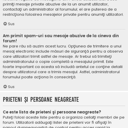
primiţi mesaje private abuzive de la un anumit utilizator,
contactaţi un administrator al forumului; el are puterea de a
restricţiona folosirea mesajelor private pentru anumiţi utilizatori.
Sus
Am primit spam-uri sau mesaje abuzive de la cineva din
forum!
Ne pare rău să auzim acest lucru. Opţiunea de trimitere a unui
mesaj electronic include măsuri de siguranţă pentru a observa
care utilizatori trimit astfel de mesaje. Ar trebui să trimiteţi
administratorului o copie completă a mesajului primit. Este
foarte important ca acesta să includă antetul ce conţine detalii
despre utilizatorul care a trimis mesajul. Astfel, administratorul
forumului poate acţiona în consecinţă.
Sus
Prieteni şi persoane neagreate
Ce este lista de prieteni şi persoane neagreate?
Puteţi folosi aceste liste pentru a organiza ceilalţi membri de pe
forum. Utilizatorii adăugaţi listei de prieteni vor fi afişaţi în
panoul dumneavoastră de control pentru acces rapid la