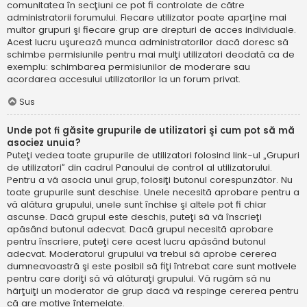
comunitatea în secţiuni ce pot fi controlate de către
administratorii forumului. Fiecare utilizator poate aparţine mai
multor grupuri şi fiecare grup are drepturi de acces individuale.
Acest lucru uşurează munca administratorilor dacă doresc să
schimbe permisiunile pentru mai mulţi utilizatori deodată ca de
exemplu: schimbarea permisiunilor de moderare sau
acordarea accesului utilizatorilor la un forum privat.
Sus
Unde pot fi găsite grupurile de utilizatori şi cum pot să mă
asociez unuia?
Puteţi vedea toate grupurile de utilizatori folosind link-ul „Grupuri
de utilizatori” din cadrul Panoului de control al utilizatorului.
Pentru a vă asocia unui grup, folosiţi butonul corespunzător. Nu
toate grupurile sunt deschise. Unele necesită aprobare pentru a
vă alătura grupului, unele sunt închise şi altele pot fi chiar
ascunse. Dacă grupul este deschis, puteţi să vă înscrieţi
apăsând butonul adecvat. Dacă grupul necesită aprobare
pentru înscriere, puteţi cere acest lucru apăsând butonul
adecvat. Moderatorul grupului va trebui să aprobe cererea
dumneavoastră şi este posibil să fiţi întrebat care sunt motivele
pentru care doriţi să vă alăturaţi grupului. Vă rugăm să nu
hărţuiţi un moderator de grup dacă vă respinge cererea pentru
că are motive întemeiate.