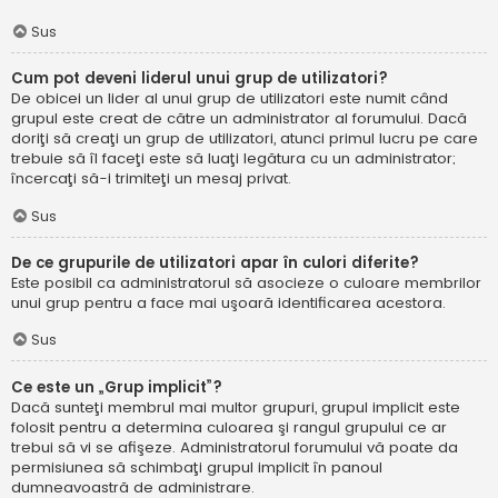
Sus
Cum pot deveni liderul unui grup de utilizatori?
De obicei un lider al unui grup de utilizatori este numit când
grupul este creat de către un administrator al forumului. Dacă
doriţi să creaţi un grup de utilizatori, atunci primul lucru pe care
trebuie să îl faceţi este să luaţi legătura cu un administrator;
încercaţi să-i trimiteţi un mesaj privat.
Sus
De ce grupurile de utilizatori apar în culori diferite?
Este posibil ca administratorul să asocieze o culoare membrilor
unui grup pentru a face mai uşoară identificarea acestora.
Sus
Ce este un „Grup implicit”?
Dacă sunteţi membrul mai multor grupuri, grupul implicit este
folosit pentru a determina culoarea şi rangul grupului ce ar
trebui să vi se afişeze. Administratorul forumului vă poate da
permisiunea să schimbaţi grupul implicit în panoul
dumneavoastră de administrare.