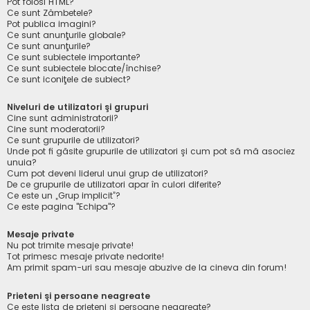
Pot folosi HTML?
Ce sunt Zâmbetele?
Pot publica imagini?
Ce sunt anunţurile globale?
Ce sunt anunţurile?
Ce sunt subiectele importante?
Ce sunt subiectele blocate/închise?
Ce sunt iconiţele de subiect?
Niveluri de utilizatori şi grupuri
Cine sunt administratorii?
Cine sunt moderatorii?
Ce sunt grupurile de utilizatori?
Unde pot fi găsite grupurile de utilizatori şi cum pot să mă asociez
unuia?
Cum pot deveni liderul unui grup de utilizatori?
De ce grupurile de utilizatori apar în culori diferite?
Ce este un „Grup implicit”?
Ce este pagina "Echipa"?
Mesaje private
Nu pot trimite mesaje private!
Tot primesc mesaje private nedorite!
Am primit spam-uri sau mesaje abuzive de la cineva din forum!
Prieteni şi persoane neagreate
Ce este lista de prieteni şi persoane neagreate?