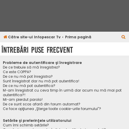
C
Către site-ul Infopescar Tv
Prima pagină
ă
Întrebări puse frecvent
u
t
Probleme de autentificare şi înregistrare
a
De ce trebuie să mă înregistrez?
Ce este COPPA?
r
De ce nu mă pot înregistra?
Sunt înregistrat dar nu mă pot autentifica!
e
De ce nu mă pot autentifica?
M-am înregistrat cu ceva timp în urmă dar acum nu mă mai pot
autentifica?!
Mi-am pierdut parola!
De ce sunt scos afară din forum automat?
Ce face opţiunea „Şterge toate cookie-urile forumului”?
Setările şi preferinţele utilizatorului
Cum îmi schimb setările?