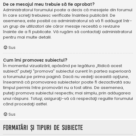
De ce mesajul meu trebuie să fie aprobat?
Administratorul forumului poate a decis că mesajele din forumul
în care scrieţi trebuiesc verificate înaintea publicării. De
asemenea, este posibil ca administratorul să vă fi adăugat într-
un grup de utilizatori ale căror mesaje recesită o revizuire
înainte de a fi publicate. Vă rugăm să contactaţi administratorul
pentru mai multe detalii.
Sus
Cum îmi promovez subiectul?
În momentul vizualizării, apăsând pe legătura „Ridică acest
subiect” puteţi "promova" subiectul curent în partea superioară
a forumului pe prima pagină. Dacă nu vedeţi această opţiune,
înseamnă că promovarea subiectelor poate fi dezactivată sau
timpul permis între promovări nu a fost atins. De asemenea,
puteţi promova subiectul respectiv, mai simplu, prin adăugarea
unui răspuns. Totuşi, asiguraţi-vă că respectaţi regulile forumului
când procedaţi astfel.
Sus
Formatări şi tipuri de subiecte