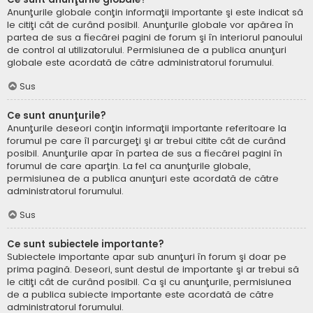
Anunţurile globale conţin informaţii importante şi este indicat să
le citiţi cât de curând posibil. Anunţurile globale vor apărea în
partea de sus a fiecărei pagini de forum şi în interiorul panoului
de control al utilizatorului. Permisiunea de a publica anunţuri
globale este acordată de către administratorul forumului.
Sus
Ce sunt anunţurile?
Anunţurile deseori conţin informaţii importante referitoare la
forumul pe care îl parcurgeţi şi ar trebui citite cât de curând
posibil. Anunţurile apar în partea de sus a fiecărei pagini în
forumul de care aparţin. La fel ca anunţurile globale,
permisiunea de a publica anunţuri este acordată de către
administratorul forumului.
Sus
Ce sunt subiectele importante?
Subiectele importante apar sub anunţuri în forum şi doar pe
prima pagină. Deseori, sunt destul de importante şi ar trebui să
le citiţi cât de curând posibil. Ca şi cu anunţurile, permisiunea
de a publica subiecte importante este acordată de către
administratorul forumului.