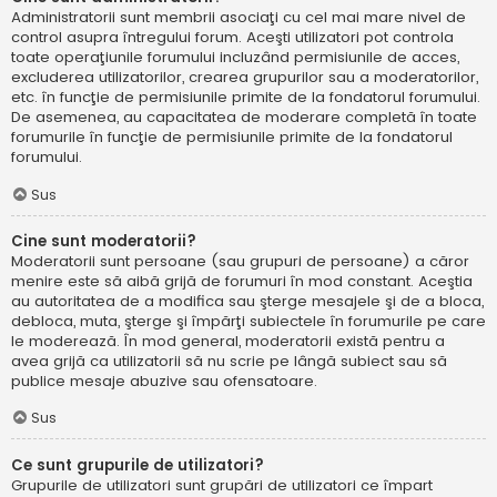
Administratorii sunt membrii asociaţi cu cel mai mare nivel de
control asupra întregului forum. Aceşti utilizatori pot controla
toate operaţiunile forumului incluzând permisiunile de acces,
excluderea utilizatorilor, crearea grupurilor sau a moderatorilor,
etc. în funcţie de permisiunile primite de la fondatorul forumului.
De asemenea, au capacitatea de moderare completă în toate
forumurile în funcţie de permisiunile primite de la fondatorul
forumului.
Sus
Cine sunt moderatorii?
Moderatorii sunt persoane (sau grupuri de persoane) a căror
menire este să aibă grijă de forumuri în mod constant. Aceştia
au autoritatea de a modifica sau şterge mesajele şi de a bloca,
debloca, muta, şterge şi împărţi subiectele în forumurile pe care
le moderează. În mod general, moderatorii există pentru a
avea grijă ca utilizatorii să nu scrie pe lângă subiect sau să
publice mesaje abuzive sau ofensatoare.
Sus
Ce sunt grupurile de utilizatori?
Grupurile de utilizatori sunt grupări de utilizatori ce împart