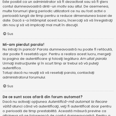
Este posibil ca un administrator să fi dezactivat sau să fi şters
contul dumneavoastră dintr-un motiv sau altul. De asemenea,
multe forumuri şterg periodic utilizatorii ce nu au fost activi o
perioadă lungă de timp pentru a reduce dimensiunea bazei de
date. Dacă s-a întâmplat acest lucru, încercaţi să vă înregistraţi
din nou şi să vă implicaţi mai mult în discuţii.
Sus
Mi-am pierdut parola!
Nu intraţi în panică! Parola dumneavoastră nu poate fi refăcută,
dar poate fi resetată uşor. Pentru a realiza acest lucru, mergeţi
la pagina de autentificare şi folosiţi legătura
Am uitat parola
.
Urmaţi instrucţiunile şi în scurt timp ar trebui să vă puteţi
autentifica..
Totuși dacă nu reușiți să vă resetați parola, contactați
administratorul forumului.
Sus
De ce sunt scos afară din forum automat?
Dacă nu activaţi opţiunea
Autentifică-mă automat la fiecare
vizită
atunci când vă autentificaţi, veţi fi autentificat doar pentru
o perioadă de timp prestabilită. Această măsură previne ca
altcineva să se folosească de contul dumneavoastră. Pentru a