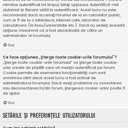
rămâne autentificat tot timpul, bifaţi opţiunea
Autentifică-mă
automat la fiecare vizită
la autentificare. Acest lucru nu este
recomandat dacă accesaţi forumul de la un calculator public,
cum ar fi de la o bibliotecă, internet cafe, laborator de
calculatoare (la liceu/universitate etc.). Dacă nu vedeţi această
opţiune, înseamnă că a fost dezactivată de către un
adminstrator al forumului.
Sus
Ce face opţiunea „Şterge toate cookie-urile forumului”?
„Şterge toate cookie-urile forumului” va şterge toate cookie-
urile create de phpBB care vă menţin autentificat pe forum.
Cookie permite de asemenea funcţionalităţi cum sunt
urmărirea citirii dacă acest lucru a fost activat de
administratorul forumului. Dacă aveţi probleme cu conectarea
sau deconectarea în/din forum, ştergerea cookie-urilor poate fi
de ajutor.
Sus
Setările şi preferinţele utilizatorului