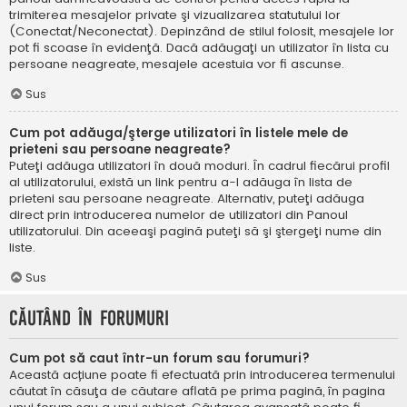
trimiterea mesajelor private şi vizualizarea statutului lor
(Conectat/Neconectat). Depinzând de stilul folosit, mesajele lor
pot fi scoase în evidenţă. Dacă adăugaţi un utilizator în lista cu
persoane neagreate, mesajele acestuia vor fi ascunse.
Sus
Cum pot adăuga/şterge utilizatori în listele mele de
prieteni sau persoane neagreate?
Puteţi adăuga utilizatori în două moduri. În cadrul fiecărui profil
al utilizatorului, există un link pentru a-l adăuga în lista de
prieteni sau persoane neagreate. Alternativ, puteţi adăuga
direct prin introducerea numelor de utilizatori din Panoul
utilizatorului. Din aceeaşi pagină puteţi să şi ştergeţi nume din
liste.
Sus
Căutând în forumuri
Cum pot să caut într-un forum sau forumuri?
Această acțiune poate fi efectuată prin introducerea termenului
căutat în căsuţa de căutare aflată pe prima pagină, în pagina