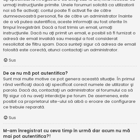
urmaţi instrucţiunile primite. Unele forumuri solicită ca utilizatorii
noi să fie activaţi; contul poate fi activat fie de către
dumneavoastră personal, fie de către un administrator înainte
de a vă putea autentifica, aceste informații au fost oferite în
timpul înregistrării. Dacă a fost trimis un email, urmați
instrucțiunile. Dacă nu ați primit un email, e posibil să fi furnizat o
adresă de email invalidă sau mesajul a fost considerat
nesolicitat de filtru spam. Daca sunteţi sigur că adresa de email
folosită este corectă, atunci contactaţi un administrator.
Sus
De ce nu mă pot autentifica?
Sunt mai multe motive ce pot genera această situație. În primul
rând verificaţi dacă aţi specificat corect numele de utilizator şi
parola. Dacă da, contactaţi un administrator al forumului ca să
fiţi sigur că nu aveţi interdicţie pe forum. De asemenea, este
posibil ca proprietarul site-ului să aibă o eroare de configurare
ce trebuie reparată.
Sus
M-am înregistrat cu ceva timp în urmă dar acum nu mă
mai pot autentifica?!