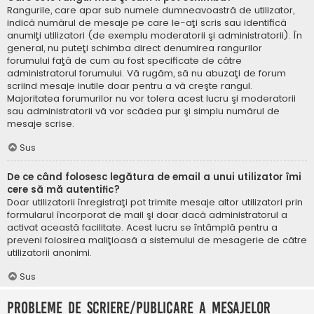
Rangurile, care apar sub numele dumneavoastră de utilizator,
indică numărul de mesaje pe care le-aţi scris sau identifică
anumiţi utilizatori (de exemplu moderatorii şi administratorii). În
general, nu puteţi schimba direct denumirea rangurilor
forumului faţă de cum au fost specificate de către
administratorul forumului. Vă rugăm, să nu abuzaţi de forum
scriind mesaje inutile doar pentru a vă creşte rangul.
Majoritatea forumurilor nu vor tolera acest lucru şi moderatorii
sau administratorii vă vor scădea pur şi simplu numărul de
mesaje scrise.
Sus
De ce când folosesc legătura de email a unui utilizator îmi
cere să mă autentific?
Doar utilizatorii înregistraţi pot trimite mesaje altor utilizatori prin
formularul încorporat de mail şi doar dacă administratorul a
activat această facilitate. Acest lucru se întâmplă pentru a
preveni folosirea maliţioasă a sistemului de mesagerie de către
utilizatorii anonimi.
Sus
Probleme de scriere/publicare a mesajelor