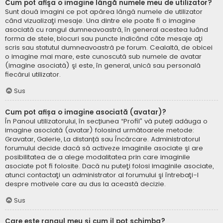
Cum pot afişa o imagine lângă numele meu de utilizator?
Sunt două imagini ce pot apărea lângă numele de utilizator
când vizualizaţi mesaje. Una dintre ele poate fi o imagine
asociată cu rangul dumneavoastră, în general acestea luând
forma de stele, blocuri sau puncte indicând câte mesaje aţi
scris sau statutul dumneavoastră pe forum. Cealaltă, de obicei
o imagine mai mare, este cunoscută sub numele de avatar
(imagine asociată) şi este, în general, unică sau personală
fiecărui utilizator.
Sus
Cum pot afișa o imagine asociată (avatar)?
În Panoul utilizatorului, în secțiunea “Profil” vă puteți adăuga o
imagine asociată (avatar) folosind următoarele metode:
Gravatar, Galerie, La distanță sau Încărcare. Administratorul
forumului decide dacă să activeze imaginile asociate şi are
posibilitatea de a alege modalitatea prin care imaginile
asociate pot fi folosite. Dacă nu puteţi folosi imaginile asociate,
atunci contactaţi un administrator al forumului şi întrebaţi-l
despre motivele care au dus la această decizie.
Sus
Care este rangul meu şi cum il pot schimba?