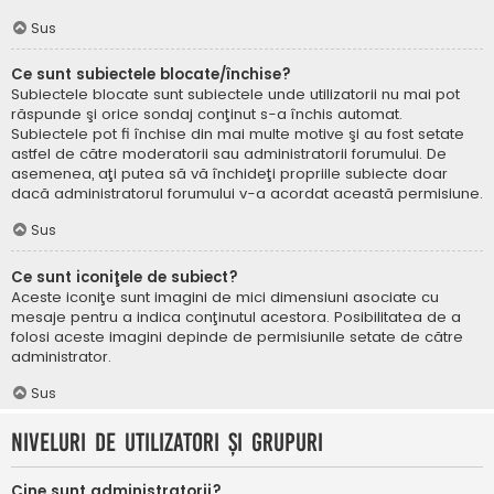
Sus
Ce sunt subiectele blocate/închise?
Subiectele blocate sunt subiectele unde utilizatorii nu mai pot
răspunde şi orice sondaj conţinut s-a închis automat.
Subiectele pot fi închise din mai multe motive şi au fost setate
astfel de către moderatorii sau administratorii forumului. De
asemenea, aţi putea să vă închideţi propriile subiecte doar
dacă administratorul forumului v-a acordat această permisiune.
Sus
Ce sunt iconiţele de subiect?
Aceste iconiţe sunt imagini de mici dimensiuni asociate cu
mesaje pentru a indica conţinutul acestora. Posibilitatea de a
folosi aceste imagini depinde de permisiunile setate de către
administrator.
Sus
Niveluri de utilizatori şi grupuri
Cine sunt administratorii?