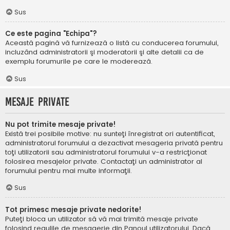
Sus
Ce este pagina "Echipa"?
Această pagină vă furnizează o listă cu conducerea forumului,
incluzând administratorii şi moderatorii şi alte detalii ca de
exemplu forumurile pe care le moderează.
Sus
Mesaje private
Nu pot trimite mesaje private!
Există trei posibile motive: nu sunteţi înregistrat ori autentificat,
administratorul forumului a dezactivat mesageria privată pentru
toţi utilizatorii sau administratorul forumului v-a restricţionat
folosirea mesajelor private. Contactaţi un administrator al
forumului pentru mai multe informaţii.
Sus
Tot primesc mesaje private nedorite!
Puteţi bloca un utilizator să vă mai trimită mesaje private
folosind regulile de mesagerie din Panoul utilizatorului. Dacă