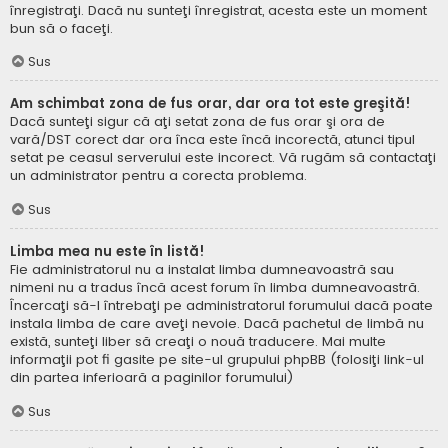
înregistraţi. Dacă nu sunteţi înregistrat, acesta este un moment
bun să o faceţi.
Sus
Am schimbat zona de fus orar, dar ora tot este greşită!
Dacă sunteţi sigur că aţi setat zona de fus orar şi ora de
vară/DST corect dar ora înca este încă incorectă, atunci tipul
setat pe ceasul serverului este incorect. Vă rugăm să contactaţi
un administrator pentru a corecta problema.
Sus
Limba mea nu este în listă!
Fie administratorul nu a instalat limba dumneavoastră sau
nimeni nu a tradus încă acest forum în limba dumneavoastră.
Încercaţi să-l întrebaţi pe administratorul forumului dacă poate
instala limba de care aveţi nevoie. Dacă pachetul de limbă nu
există, sunteţi liber să creaţi o nouă traducere. Mai multe
informaţii pot fi gasite pe site-ul grupului phpBB (folosiţi link-ul
din partea inferioară a paginilor forumului)
Sus