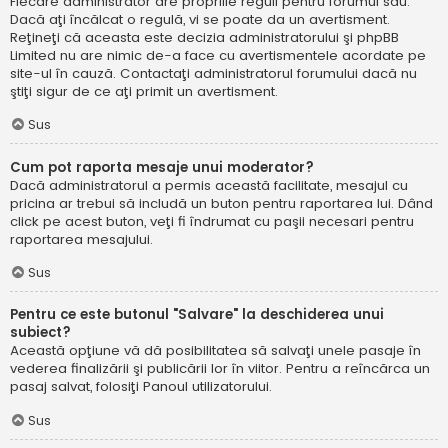
Fiecare administrator are propriile reguli pentru forumul său.
Dacă aţi încălcat o regulă, vi se poate da un avertisment.
Reţineţi că aceasta este decizia administratorului şi phpBB
Limited nu are nimic de-a face cu avertismentele acordate pe
site-ul în cauză. Contactaţi administratorul forumului dacă nu
ştiţi sigur de ce aţi primit un avertisment.
Sus
Cum pot raporta mesaje unui moderator?
Dacă administratorul a permis această facilitate, mesajul cu
pricina ar trebui să includă un buton pentru raportarea lui. Dând
click pe acest buton, veţi fi îndrumat cu paşii necesari pentru
raportarea mesajului.
Sus
Pentru ce este butonul "Salvare" la deschiderea unui
subiect?
Această opţiune vă dă posibilitatea să salvaţi unele pasaje în
vederea finalizării şi publicării lor în viitor. Pentru a reîncărca un
pasaj salvat, folosiţi Panoul utilizatorului.
Sus