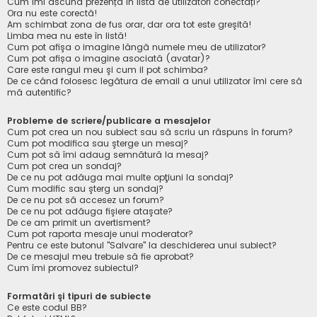
Cum îmi ascund prezența în lista de utilizatori conectați?
Ora nu este corectă!
Am schimbat zona de fus orar, dar ora tot este greşită!
Limba mea nu este în listă!
Cum pot afişa o imagine lângă numele meu de utilizator?
Cum pot afișa o imagine asociată (avatar)?
Care este rangul meu şi cum il pot schimba?
De ce când folosesc legătura de email a unui utilizator îmi cere să
mă autentific?
Probleme de scriere/publicare a mesajelor
Cum pot crea un nou subiect sau să scriu un răspuns în forum?
Cum pot modifica sau şterge un mesaj?
Cum pot să îmi adaug semnătură la mesaj?
Cum pot crea un sondaj?
De ce nu pot adăuga mai multe opţiuni la sondaj?
Cum modific sau şterg un sondaj?
De ce nu pot să accesez un forum?
De ce nu pot adăuga fişiere ataşate?
De ce am primit un avertisment?
Cum pot raporta mesaje unui moderator?
Pentru ce este butonul "Salvare" la deschiderea unui subiect?
De ce mesajul meu trebuie să fie aprobat?
Cum îmi promovez subiectul?
Formatări şi tipuri de subiecte
Ce este codul BB?