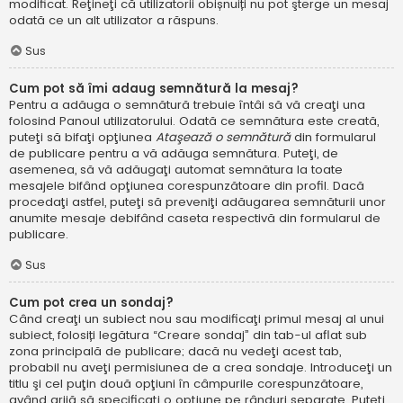
modificat. Reţineţi că utilizatorii obișnuiți nu pot şterge un mesaj
odată ce un alt utilizator a răspuns.
Sus
Cum pot să îmi adaug semnătură la mesaj?
Pentru a adăuga o semnătură trebuie întâi să vă creaţi una
folosind Panoul utilizatorului. Odată ce semnătura este creată,
puteţi să bifaţi opţiunea
Ataşează o semnătură
din formularul
de publicare pentru a vă adăuga semnătura. Puteţi, de
asemenea, să vă adăugaţi automat semnătura la toate
mesajele bifând opţiunea corespunzătoare din profil. Dacă
procedaţi astfel, puteţi să preveniţi adăugarea semnăturii unor
anumite mesaje debifând caseta respectivă din formularul de
publicare.
Sus
Cum pot crea un sondaj?
Când creaţi un subiect nou sau modificaţi primul mesaj al unui
subiect, folosiți legătura “Creare sondaj” din tab-ul aflat sub
zona principală de publicare; dacă nu vedeţi acest tab,
probabil nu aveţi permisiunea de a crea sondaje. Introduceţi un
titlu şi cel puţin două opţiuni în câmpurile corespunzătoare,
având grijă să specificaţi o opţiune pe rânduri separate. Puteţi