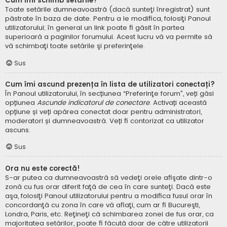
Cum îmi schimb setările?
Toate setările dumneavoastră (dacă sunteţi înregistrat) sunt
păstrate în baza de date. Pentru a le modifica, folosiţi Panoul
utilizatorului; în general un link poate fi găsit în partea
superioară a paginilor forumului. Acest lucru vă va permite să
vă schimbaţi toate setările şi preferinţele.
Sus
Cum îmi ascund prezența în lista de utilizatori conectați?
În Panoul utilizatorului, în secțiunea “Preferinţe forum”, veți găsi
opțiunea
Ascunde indicatorul de conectare
. Activați această
opțiune și veți apărea conectat doar pentru administratori,
moderatori și dumneavoastră. Veți fi contorizat ca utilizator
ascuns.
Sus
Ora nu este corectă!
S-ar putea ca dumneavoastră să vedeţi orele afişate dintr-o
zonă cu fus orar diferit faţă de cea în care sunteţi. Dacă este
aşa, folosiţi Panoul utilizatorului pentru a modifica fusul orar în
concordanţă cu zona în care vă aflaţi, cum ar fi Bucureşti,
Londra, Paris, etc. Reţineţi că schimbarea zonei de fus orar, ca
majoritatea setărilor, poate fi făcută doar de către utilizatorii