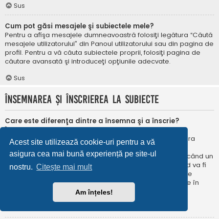
Sus
Cum pot găsi mesajele şi subiectele mele?
Pentru a afişa mesajele dumneavoastră folosiţi legătura “Căută
mesajele utilizatorului” din Panoul utilizatorului sau din pagina de
profil. Pentru a vă căuta subiectele proprii, folosiţi pagina de
căutare avansată şi introduceţi opţiunile adecvate.
Sus
Însemnarea şi înscrierea la subiecte
Care este diferenţa dintre a însemna şi a înscrie?
În phpBB 3.0 însemnarea era foarte asemănătoare cu
însemnarea în browser-ul web. Nu eraţi notificat când era
Acest site utilizează cookie-uri pentru a vă
publicat un răspuns. În phpBB 3.1, însemnarea este
asigura cea mai bună experiență pe site-ul
asemănătoarea înscrierii la un subiect. Puteți fi notificat când un
subiect este actualizat. Înscriindu-vă, veţi fi notificat când va fi
nostru.
Citește mai mult
publicat un răspuns în subiectul sau în forum. Opțiunile de
notificare pentru însemnare și înscriere pot fi configurate în
Panoul utilizatorului, sub “Preferințe forum”.
Am înțeles!
Sus