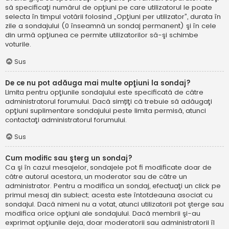
să specificaţi numărul de opţiuni pe care utilizatorul le poate
selecta în timpul votării folosind „Opţiuni per utilizator”, durata în
zile a sondajului (0 înseamnă un sondaj permanent) şi în cele
din urmă opţiunea ce permite utilizatorilor să-şi schimbe
voturile.
Sus
De ce nu pot adăuga mai multe opţiuni la sondaj?
Limita pentru opţiunile sondajului este specificată de către
administratorul forumului. Dacă simțiţi că trebuie să adăugaţi
opţiuni suplimentare sondajului peste limita permisă, atunci
contactaţi administratorul forumului.
Sus
Cum modific sau şterg un sondaj?
Ca şi în cazul mesajelor, sondajele pot fi modificate doar de
către autorul acestora, un moderator sau de către un
administrator. Pentru a modifica un sondaj, efectuaţi un click pe
primul mesaj din subiect; acesta este întotdeauna asociat cu
sondajul. Dacă nimeni nu a votat, atunci utilizatorii pot şterge sau
modifica orice opţiuni ale sondajului. Dacă membrii şi-au
exprimat opţiunile deja, doar moderatorii sau administratorii îl