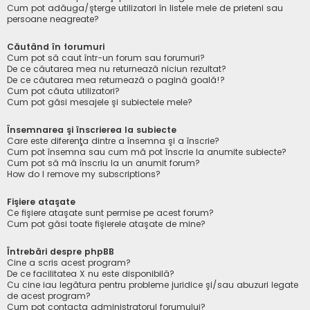
Cum pot adăuga/şterge utilizatori în listele mele de prieteni sau
persoane neagreate?
Căutând în forumuri
Cum pot să caut într-un forum sau forumuri?
De ce căutarea mea nu returnează niciun rezultat?
De ce căutarea mea returnează o pagină goală!?
Cum pot căuta utilizatori?
Cum pot găsi mesajele şi subiectele mele?
Însemnarea şi înscrierea la subiecte
Care este diferenţa dintre a însemna şi a înscrie?
Cum pot însemna sau cum mă pot înscrie la anumite subiecte?
Cum pot să mă înscriu la un anumit forum?
How do I remove my subscriptions?
Fişiere ataşate
Ce fişiere ataşate sunt permise pe acest forum?
Cum pot găsi toate fişierele ataşate de mine?
Întrebări despre phpBB
Cine a scris acest program?
De ce facilitatea X nu este disponibilă?
Cu cine iau legătura pentru probleme juridice şi/sau abuzuri legate
de acest program?
Cum pot contacta administratorul forumului?