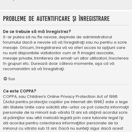
Probleme de autentificare şi înregistrare
De ce trebuie să mă înregistrez?
S-ar putea să nu fie nevoie, depinde de administratorul
forumului dacă e nevoie să vă înregistraţi sau nu pentru a scrie
mesaje. Oricum, înregistrarea vă va oferi acces la opţiuni care
nu sunt disponibile vizitatorilor cum ar fi imagini asociate,
mesaje private, trimiterea de email-uri altor utilizatori, înscrierea
în grupuri etc. Durează doar câteva momente, aşa că vă
recomandăm să vă înregistraţi.
Sus
Ce este COPPA?
COPPA, sau Children’s Online Privacy Protection Act of 1998
(Actul pentru protecţia copiilor pe internet din 1998) este o lege
din Statele Unite care solicită site-urilor ce pot colecta informaţii
personale de la minorii sub vârsta 13 ani să obţină acordul scris
al părinţilor sau altă metodă legală prin care tutorele legal îşi
dă acordul pentru colectarea informaţiilor personale de la
minorul cu vârsta sub 13 ani. Dacă nu sunteţi sigur dacă acest