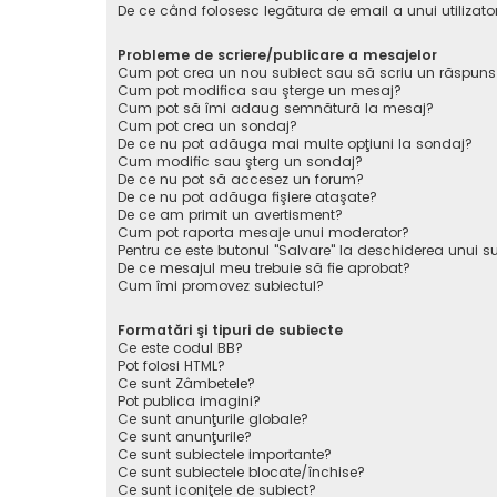
De ce când folosesc legătura de email a unui utilizato
Probleme de scriere/publicare a mesajelor
Cum pot crea un nou subiect sau să scriu un răspuns
Cum pot modifica sau şterge un mesaj?
Cum pot să îmi adaug semnătură la mesaj?
Cum pot crea un sondaj?
De ce nu pot adăuga mai multe opţiuni la sondaj?
Cum modific sau şterg un sondaj?
De ce nu pot să accesez un forum?
De ce nu pot adăuga fişiere ataşate?
De ce am primit un avertisment?
Cum pot raporta mesaje unui moderator?
Pentru ce este butonul "Salvare" la deschiderea unui s
De ce mesajul meu trebuie să fie aprobat?
Cum îmi promovez subiectul?
Formatări şi tipuri de subiecte
Ce este codul BB?
Pot folosi HTML?
Ce sunt Zâmbetele?
Pot publica imagini?
Ce sunt anunţurile globale?
Ce sunt anunţurile?
Ce sunt subiectele importante?
Ce sunt subiectele blocate/închise?
Ce sunt iconiţele de subiect?