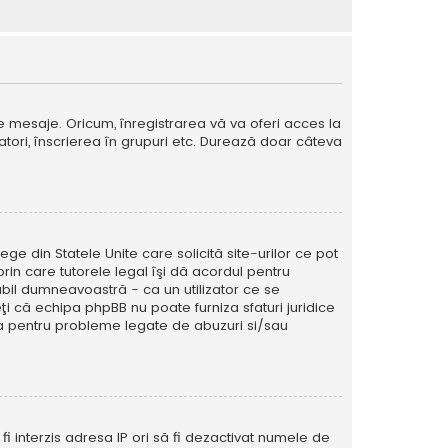
e mesaje. Oricum, înregistrarea vă va oferi acces la
izatori, înscrierea în grupuri etc. Durează doar câteva
ege din Statele Unite care solicită site-urilor ce pot
prin care tutorele legal îşi dă acordul pentru
abil dumneavoastră - ca un utilizator ce se
eţi că echipa phpBB nu poate furniza sfaturi juridice
ura pentru probleme legate de abuzuri si/sau
ă fi interzis adresa IP ori să fi dezactivat numele de