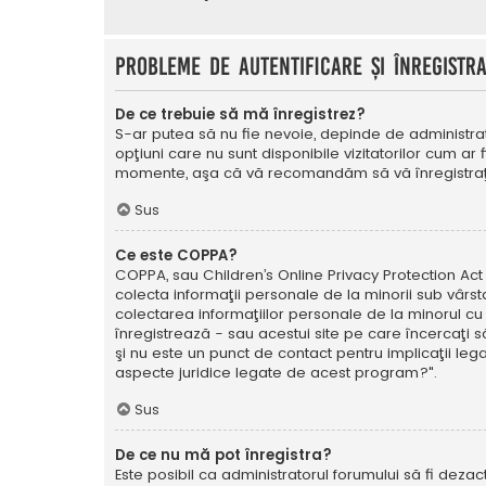
Probleme de autentificare şi înregistr
De ce trebuie să mă înregistrez?
S-ar putea să nu fie nevoie, depinde de administrat
opţiuni care nu sunt disponibile vizitatorilor cum ar 
momente, aşa că vă recomandăm să vă înregistraţ
Sus
Ce este COPPA?
COPPA, sau Children’s Online Privacy Protection Act o
colecta informaţii personale de la minorii sub vârsta
colectarea informaţiilor personale de la minorul cu 
înregistrează - sau acestui site pe care încercaţi să
şi nu este un punct de contact pentru implicaţii leg
aspecte juridice legate de acest program?".
Sus
De ce nu mă pot înregistra?
Este posibil ca administratorul forumului să fi dezact