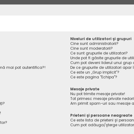
Niveluri de utilizatori şi grupuri
Cine sunt administratorii?
Cine sunt moderatorii?
Ce sunt grupurile de utilizatori?
Unde pot fi găsite grupurile de ut
Cum pot deveni liderul unui grup de
ă mai pot autentifica?!
De ce grupurile de utilizatori apar î
Ce este un „Grup implicit”?
Ce este pagina "Echipa"?
Mesaje private
Nu pot trimite mesaje private!
Tot primesc mesaje private nedori
ți?
Am primit spam-uri sau mesaje ab
!
Prieteni şi persoane neagreate
Ce este lista de prieteni şi perso
tor?
Cum pot adăuga/şterge utilizatori