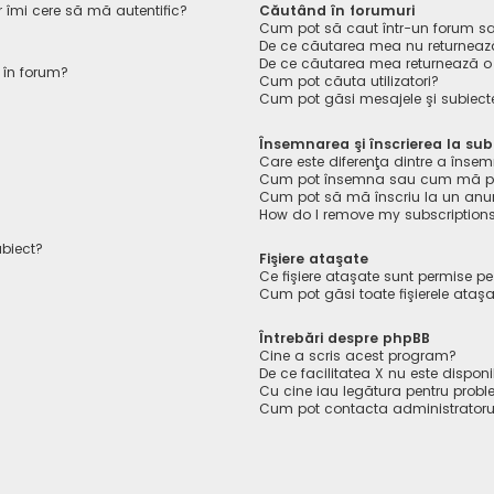
r îmi cere să mă autentific?
Căutând în forumuri
Cum pot să caut într-un forum s
De ce căutarea mea nu returnează
De ce căutarea mea returnează o
 în forum?
Cum pot căuta utilizatori?
Cum pot găsi mesajele şi subiect
Însemnarea şi înscrierea la sub
Care este diferenţa dintre a însem
Cum pot însemna sau cum mă pot 
Cum pot să mă înscriu la un anu
How do I remove my subscription
ubiect?
Fişiere ataşate
Ce fişiere ataşate sunt permise p
Cum pot găsi toate fişierele ataş
Întrebări despre phpBB
Cine a scris acest program?
De ce facilitatea X nu este disponi
Cu cine iau legătura pentru probl
Cum pot contacta administratoru