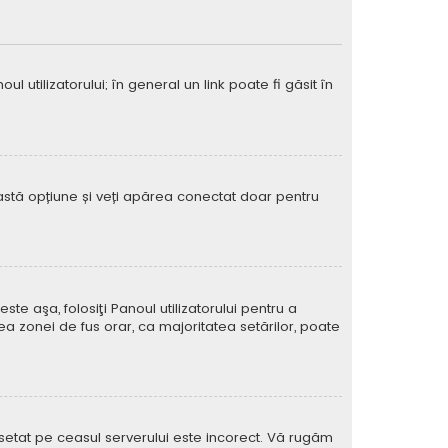
 utilizatorului; în general un link poate fi găsit în
eastă opțiune și veți apărea conectat doar pentru
e aşa, folosiţi Panoul utilizatorului pentru a
ea zonei de fus orar, ca majoritatea setărilor, poate
l setat pe ceasul serverului este incorect. Vă rugăm