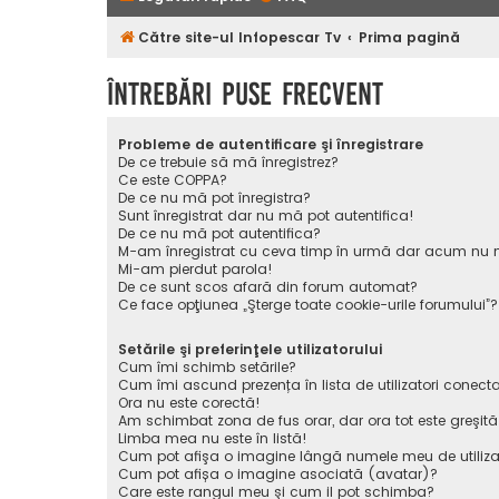
Către site-ul Infopescar Tv
Prima pagină
Întrebări puse frecvent
Probleme de autentificare şi înregistrare
De ce trebuie să mă înregistrez?
Ce este COPPA?
De ce nu mă pot înregistra?
Sunt înregistrat dar nu mă pot autentifica!
De ce nu mă pot autentifica?
M-am înregistrat cu ceva timp în urmă dar acum nu m
Mi-am pierdut parola!
De ce sunt scos afară din forum automat?
Ce face opţiunea „Şterge toate cookie-urile forumului”?
Setările şi preferinţele utilizatorului
Cum îmi schimb setările?
Cum îmi ascund prezența în lista de utilizatori conecta
Ora nu este corectă!
Am schimbat zona de fus orar, dar ora tot este greşită
Limba mea nu este în listă!
Cum pot afişa o imagine lângă numele meu de utiliza
Cum pot afișa o imagine asociată (avatar)?
Care este rangul meu şi cum il pot schimba?