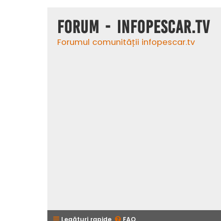
Forum - InfoPescar.Tv
Forumul comunității infopescar.tv
Legături rapide
FAQ