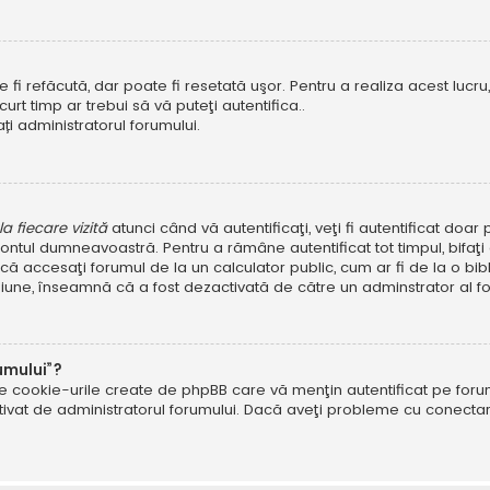
i refăcută, dar poate fi resetată uşor. Pentru a realiza acest lucru, 
scurt timp ar trebui să vă puteţi autentifica..
ți administratorul forumului.
 fiecare vizită
atunci când vă autentificaţi, veţi fi autentificat doa
ntul dumneavoastră. Pentru a rămâne autentificat tot timpul, bifaţ
ă accesaţi forumul de la un calculator public, cum ar fi de la o bibl
ţiune, înseamnă că a fost dezactivată de către un adminstrator al fo
umului”?
ate cookie-urile create de phpBB care vă menţin autentificat pe fo
 activat de administratorul forumului. Dacă aveţi probleme cu conec