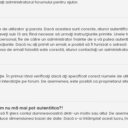
tați administratorul forumului pentru ajutor.
e de utilizator şi parola. Dacă acestea sunt corecte, atunci autentif
ţi sub 13 ani, fiind necesar să urmaţi instrucţiunile primite. Unele foru
rsonal, fie de către un administrator înainte de a vă putea autentifi
trucțiunile. Dacă nu ați primit un email, e posibil să fi furnizat o adr
esa de email folosită este corectă, atunci contactaţi un administrato
. În primul rând verificaţi dacă aţi specificat corect numele de util
eţi interdicţie pe forum. De asemenea, este posibil ca proprietarul s
um nu mă mai pot autentifica?!
u să fi şters contul dumneavoastră dintr-un motiv sau altul. De asemen
duce dimensiunea bazei de date. Dacă s-a întâmplat acest lucru, încer