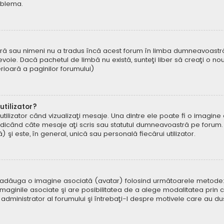
oblema.
ră sau nimeni nu a tradus încă acest forum în limba dumneavoastră. 
oie. Dacă pachetul de limbă nu există, sunteţi liber să creaţi o nou
ferioară a paginilor forumului)
tilizator?
ilizator când vizualizaţi mesaje. Una dintre ele poate fi o imagin
ndicând câte mesaje aţi scris sau statutul dumneavoastră pe forum.
i este, în general, unică sau personală fiecărui utilizator.
uteți adăuga o imagine asociată (avatar) folosind următoarele metode:
aginile asociate şi are posibilitatea de a alege modalitatea prin ca
n administrator al forumului şi întrebaţi-l despre motivele care au d