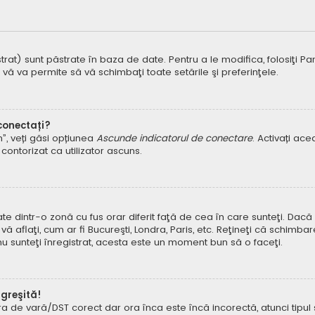
t) sunt păstrate în baza de date. Pentru a le modifica, folosiţi Panoul
 vă va permite să vă schimbaţi toate setările şi preferinţele.
 conectați?
um”, veți găsi opțiunea
Ascunde indicatorul de conectare
. Activați ac
contorizat ca utilizator ascuns.
dintr-o zonă cu fus orar diferit faţă de cea în care sunteţi. Dacă est
 aflaţi, cum ar fi Bucureşti, Londra, Paris, etc. Reţineţi că schimbar
ă nu sunteţi înregistrat, acesta este un moment bun să o faceţi.
 greşită!
ora de vară/DST corect dar ora înca este încă incorectă, atunci tipu