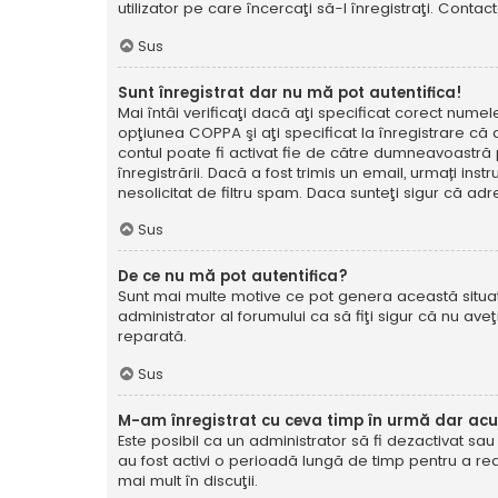
utilizator pe care încercaţi să-l înregistraţi. Contac
Sus
Sunt înregistrat dar nu mă pot autentifica!
Mai întâi verificaţi dacă aţi specificat corect numel
opţiunea COPPA şi aţi specificat la înregistrare că ave
contul poate fi activat fie de către dumneavoastră pe
înregistrării. Dacă a fost trimis un email, urmați ins
nesolicitat de filtru spam. Daca sunteţi sigur că adr
Sus
De ce nu mă pot autentifica?
Sunt mai multe motive ce pot genera această situație
administrator al forumului ca să fiţi sigur că nu av
reparată.
Sus
M-am înregistrat cu ceva timp în urmă dar ac
Este posibil ca un administrator să fi dezactivat sa
au fost activi o perioadă lungă de timp pentru a re
mai mult în discuţii.