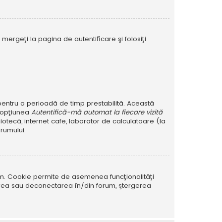
mergeţi la pagina de autentificare şi folosiţi
r pentru o perioadă de timp prestabilită. Această
i opţiunea
Autentifică-mă automat la fiecare vizită
iotecă, internet cafe, laborator de calculatoare (la
rumului.
rum. Cookie permite de asemenea funcţionalităţi
tarea sau deconectarea în/din forum, ştergerea