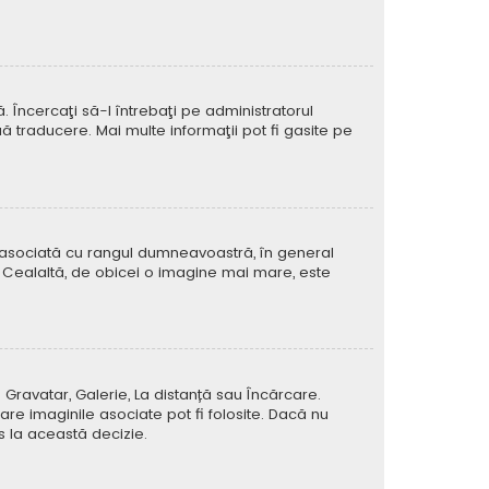
Încercaţi să-l întrebaţi pe administratorul
ă traducere. Mai multe informaţii pot fi gasite pe
e asociată cu rangul dumneavoastră, în general
 Cealaltă, de obicei o imagine mai mare, este
 Gravatar, Galerie, La distanță sau Încărcare.
re imaginile asociate pot fi folosite. Dacă nu
us la această decizie.