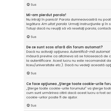
Sus
Mi-am pierdut parola!
Nu intraţi în panică! Parola dumneavoastră nu poate f
legătura
Am uitat parola
. Urmaţi instrucţiunile şi în 
Totuși dacă nu reușiți să vă resetați parola, contacta
Sus
De ce sunt scos afară din forum automat?
Dacă nu activaţi opţiunea
Autentifică-mă automat la
măsură previne ca altcineva să se folosească de co
la autentificare. Acest lucru nu este recomandat dac
liceu/universitate etc.). Dacă nu vedeţi această op
Sus
Ce face opţiunea „Şterge toate cookie-urile for
„Şterge toate cookie-urile forumului” va şterge to
cum sunt urmărirea citirii dacă acest lucru a fost
cookie-urilor poate fi de ajutor.
Sus