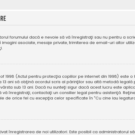
are
orul forumului dacă e nevoie să vă înregistraţi sau nu pentru a scri
fi imagini asociate, mesaje private, trimiterea de email-uri altor util
i.
f 1998 (Actul pentru protecţia copiilor pe internet din 1998) este o l
 13 ani să obţină acordul scris al părinţilor sau altă metodă legală 
vârsta sub 13 ani. Dacă nu sunteţi sigur dacă acest lucru este aplic
 vă înregistraţi, contactaţi un consilier legal pentru asistenţă. Reţin
ale de orice fel cu excepţia celor specificate în "Cu cine iau legat
ivat înregistrarea de noi utilizatori. Este posibil ca administratorul s