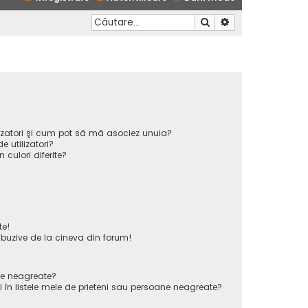
Căutare
Căutare avansată
ilizatori şi cum pot să mă asociez unuia?
 utilizatori?
n culori diferite?
te!
uzive de la cineva din forum!
ane neagreate?
 în listele mele de prieteni sau persoane neagreate?