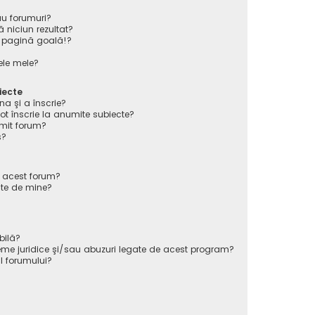
au forumuri?
 niciun rezultat?
 pagină goală!?
ele mele?
iecte
na şi a înscrie?
înscrie la anumite subiecte?
mit forum?
s?
e acest forum?
ate de mine?
bilă?
eme juridice şi/sau abuzuri legate de acest program?
l forumului?