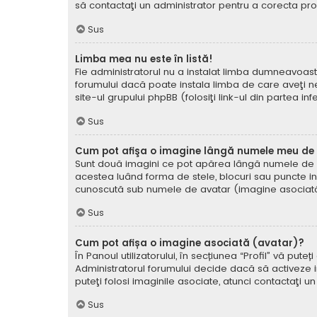
să contactaţi un administrator pentru a corecta pr
Sus
Limba mea nu este în listă!
Fie administratorul nu a instalat limba dumneavoast
forumului dacă poate instala limba de care aveţi nev
site-ul grupului phpBB (folosiţi link-ul din partea in
Sus
Cum pot afişa o imagine lângă numele meu de u
Sunt două imagini ce pot apărea lângă numele de ut
acestea luând forma de stele, blocuri sau puncte i
cunoscută sub numele de avatar (imagine asociată) ş
Sus
Cum pot afișa o imagine asociată (avatar)?
În Panoul utilizatorului, în secțiunea “Profil” vă p
Administratorul forumului decide dacă să activeze im
puteţi folosi imaginile asociate, atunci contactaţi u
Sus