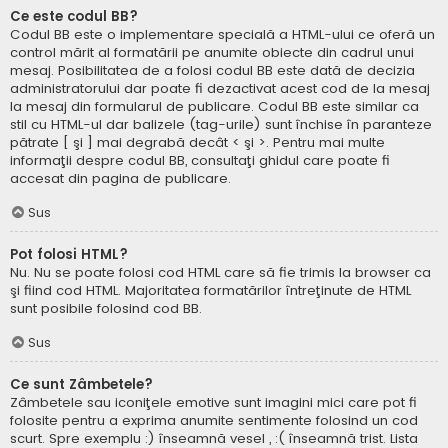
Ce este codul BB?
Codul BB este o implementare specială a HTML-ului ce oferă un
control mărit al formatării pe anumite obiecte din cadrul unui
mesaj. Posibilitatea de a folosi codul BB este dată de decizia
administratorului dar poate fi dezactivat acest cod de la mesaj
la mesaj din formularul de publicare. Codul BB este similar ca
stil cu HTML-ul dar balizele (tag-urile) sunt închise în paranteze
pătrate [ şi ] mai degrabă decât < şi >. Pentru mai multe
informaţii despre codul BB, consultaţi ghidul care poate fi
accesat din pagina de publicare.
Sus
Pot folosi HTML?
Nu. Nu se poate folosi cod HTML care să fie trimis la browser ca
şi fiind cod HTML. Majoritatea formatărilor întreţinute de HTML
sunt posibile folosind cod BB.
Sus
Ce sunt Zâmbetele?
Zâmbetele sau iconiţele emotive sunt imagini mici care pot fi
folosite pentru a exprima anumite sentimente folosind un cod
scurt. Spre exemplu :) înseamnă vesel , :( înseamnă trist. Lista