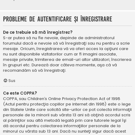
Probleme de autentificare şi înregistrare
De ce trebuie să mă înregistrez?
S-ar putea să nu fie nevoie, depinde de administratorul
forumului dacă e nevoie să vă înregistraţi sau nu pentru a scrie
mesaje. Oricum, înregistrarea vă va oferi acces la opţiuni care
nu sunt disponibile vizitatorilor cum ar fi imagini asociate,
mesaje private, trimiterea de email-uri altor utilizatori, înscrierea
în grupuri etc. Durează doar câteva momente, aşa că vă
recomandăm să vă înregistraţi.
Sus
Ce este COPPA?
COPPA, sau Children’s Online Privacy Protection Act of 1998
(Actul pentru protecţia copiilor pe internet din 1998) este o lege
din Statele Unite care solicită site-urilor ce pot colecta informaţii
personale de la minorii sub vârsta 13 ani să obţină acordul scris
al părinţilor sau altă metodă legală prin care tutorele legal îşi
dă acordul pentru colectarea informaţiilor personale de la
minorul cu vârsta sub 13 ani. Dacă nu sunteţi sigur dacă acest