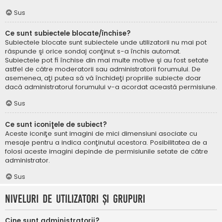
Sus
Ce sunt subiectele blocate/închise?
Subiectele blocate sunt subiectele unde utilizatorii nu mai pot
răspunde şi orice sondaj conţinut s-a închis automat.
Subiectele pot fi închise din mai multe motive şi au fost setate
astfel de către moderatorii sau administratorii forumului. De
asemenea, aţi putea să vă închideţi propriile subiecte doar
dacă administratorul forumului v-a acordat această permisiune.
Sus
Ce sunt iconiţele de subiect?
Aceste iconiţe sunt imagini de mici dimensiuni asociate cu
mesaje pentru a indica conţinutul acestora. Posibilitatea de a
folosi aceste imagini depinde de permisiunile setate de către
administrator.
Sus
Niveluri de utilizatori şi grupuri
Cine sunt administratorii?