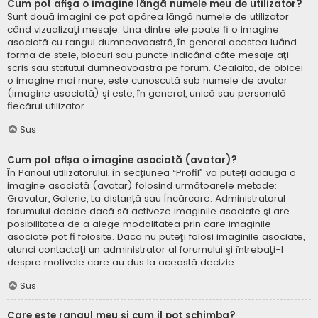
Cum pot afişa o imagine lângă numele meu de utilizator?
Sunt două imagini ce pot apărea lângă numele de utilizator
când vizualizaţi mesaje. Una dintre ele poate fi o imagine
asociată cu rangul dumneavoastră, în general acestea luând
forma de stele, blocuri sau puncte indicând câte mesaje aţi
scris sau statutul dumneavoastră pe forum. Cealaltă, de obicei
o imagine mai mare, este cunoscută sub numele de avatar
(imagine asociată) şi este, în general, unică sau personală
fiecărui utilizator.
Sus
Cum pot afișa o imagine asociată (avatar)?
În Panoul utilizatorului, în secțiunea “Profil” vă puteți adăuga o
imagine asociată (avatar) folosind următoarele metode:
Gravatar, Galerie, La distanță sau Încărcare. Administratorul
forumului decide dacă să activeze imaginile asociate şi are
posibilitatea de a alege modalitatea prin care imaginile
asociate pot fi folosite. Dacă nu puteţi folosi imaginile asociate,
atunci contactaţi un administrator al forumului şi întrebaţi-l
despre motivele care au dus la această decizie.
Sus
Care este rangul meu şi cum il pot schimba?