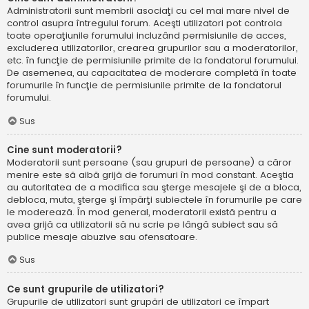
Administratorii sunt membrii asociaţi cu cel mai mare nivel de
control asupra întregului forum. Aceşti utilizatori pot controla
toate operaţiunile forumului incluzând permisiunile de acces,
excluderea utilizatorilor, crearea grupurilor sau a moderatorilor,
etc. în funcţie de permisiunile primite de la fondatorul forumului.
De asemenea, au capacitatea de moderare completă în toate
forumurile în funcţie de permisiunile primite de la fondatorul
forumului.
Sus
Cine sunt moderatorii?
Moderatorii sunt persoane (sau grupuri de persoane) a căror
menire este să aibă grijă de forumuri în mod constant. Aceştia
au autoritatea de a modifica sau şterge mesajele şi de a bloca,
debloca, muta, şterge şi împărţi subiectele în forumurile pe care
le moderează. În mod general, moderatorii există pentru a
avea grijă ca utilizatorii să nu scrie pe lângă subiect sau să
publice mesaje abuzive sau ofensatoare.
Sus
Ce sunt grupurile de utilizatori?
Grupurile de utilizatori sunt grupări de utilizatori ce împart