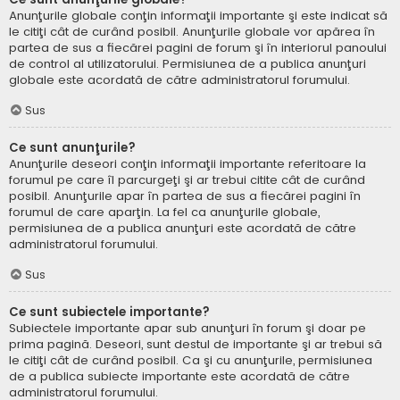
Anunţurile globale conţin informaţii importante şi este indicat să
le citiţi cât de curând posibil. Anunţurile globale vor apărea în
partea de sus a fiecărei pagini de forum şi în interiorul panoului
de control al utilizatorului. Permisiunea de a publica anunţuri
globale este acordată de către administratorul forumului.
Sus
Ce sunt anunţurile?
Anunţurile deseori conţin informaţii importante referitoare la
forumul pe care îl parcurgeţi şi ar trebui citite cât de curând
posibil. Anunţurile apar în partea de sus a fiecărei pagini în
forumul de care aparţin. La fel ca anunţurile globale,
permisiunea de a publica anunţuri este acordată de către
administratorul forumului.
Sus
Ce sunt subiectele importante?
Subiectele importante apar sub anunţuri în forum şi doar pe
prima pagină. Deseori, sunt destul de importante şi ar trebui să
le citiţi cât de curând posibil. Ca şi cu anunţurile, permisiunea
de a publica subiecte importante este acordată de către
administratorul forumului.