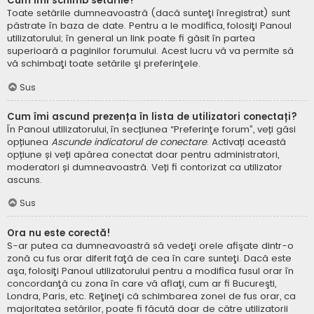
Cum îmi schimb setările?
Toate setările dumneavoastră (dacă sunteţi înregistrat) sunt
păstrate în baza de date. Pentru a le modifica, folosiţi Panoul
utilizatorului; în general un link poate fi găsit în partea
superioară a paginilor forumului. Acest lucru vă va permite să
vă schimbaţi toate setările şi preferinţele.
Sus
Cum îmi ascund prezența în lista de utilizatori conectați?
În Panoul utilizatorului, în secțiunea “Preferinţe forum”, veți găsi
opțiunea
Ascunde indicatorul de conectare
. Activați această
opțiune și veți apărea conectat doar pentru administratori,
moderatori și dumneavoastră. Veți fi contorizat ca utilizator
ascuns.
Sus
Ora nu este corectă!
S-ar putea ca dumneavoastră să vedeţi orele afişate dintr-o
zonă cu fus orar diferit faţă de cea în care sunteţi. Dacă este
aşa, folosiţi Panoul utilizatorului pentru a modifica fusul orar în
concordanţă cu zona în care vă aflaţi, cum ar fi Bucureşti,
Londra, Paris, etc. Reţineţi că schimbarea zonei de fus orar, ca
majoritatea setărilor, poate fi făcută doar de către utilizatorii