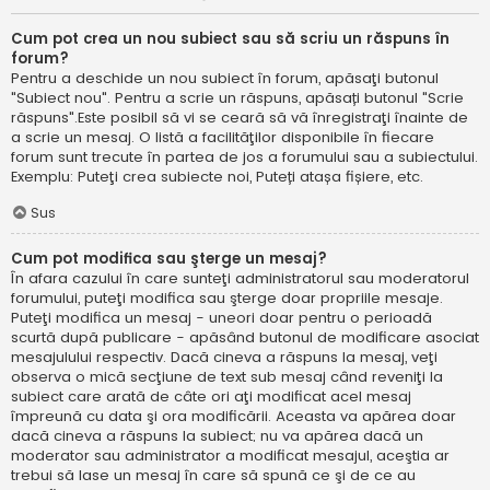
Cum pot crea un nou subiect sau să scriu un răspuns în
forum?
Pentru a deschide un nou subiect în forum, apăsaţi butonul
"Subiect nou". Pentru a scrie un răspuns, apăsați butonul "Scrie
răspuns".Este posibil să vi se ceară să vă înregistraţi înainte de
a scrie un mesaj. O listă a facilităţilor disponibile în fiecare
forum sunt trecute în partea de jos a forumului sau a subiectului.
Exemplu: Puteţi crea subiecte noi, Puteți atașa fișiere, etc.
Sus
Cum pot modifica sau şterge un mesaj?
În afara cazului în care sunteţi administratorul sau moderatorul
forumului, puteţi modifica sau şterge doar propriile mesaje.
Puteţi modifica un mesaj - uneori doar pentru o perioadă
scurtă după publicare - apăsând butonul de modificare asociat
mesajulului respectiv. Dacă cineva a răspuns la mesaj, veţi
observa o mică secţiune de text sub mesaj când reveniţi la
subiect care arată de câte ori aţi modificat acel mesaj
împreună cu data şi ora modificării. Aceasta va apărea doar
dacă cineva a răspuns la subiect; nu va apărea dacă un
moderator sau administrator a modificat mesajul, aceştia ar
trebui să lase un mesaj în care să spună ce şi de ce au