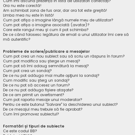
Cum îmi ascund prezența în lista de utilizatori conectați?
Ora nu este corectă!
Am schimbat zona de fus orar, dar ora tot este greşită!
Limba mea nu este în listă!
Cum pot afişa o imagine lângă numele meu de utilizator?
Cum pot afișa o imagine asociată (avatar)?
Care este rangul meu şi cum il pot schimba?
De ce când folosesc legătura de email a unui utilizator îmi cere să
mă autentific?
Probleme de scriere/publicare a mesajelor
Cum pot crea un nou subiect sau să scriu un răspuns în forum?
Cum pot modifica sau şterge un mesaj?
Cum pot să îmi adaug semnătură la mesaj?
Cum pot crea un sondaj?
De ce nu pot adăuga mai multe opţiuni la sondaj?
Cum modific sau şterg un sondaj?
De ce nu pot să accesez un forum?
De ce nu pot adăuga fişiere ataşate?
De ce am primit un avertisment?
Cum pot raporta mesaje unui moderator?
Pentru ce este butonul "Salvare" la deschiderea unui subiect?
De ce mesajul meu trebuie să fie aprobat?
Cum îmi promovez subiectul?
Formatări şi tipuri de subiecte
Ce este codul BB?