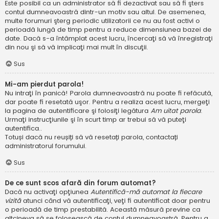
Este posibil ca un administrator să fi dezactivat sau să fi şters
contul dumneavoastră dintr-un motiv sau altul. De asemenea,
multe forumuri şterg periodic utilizatorii ce nu au fost activi o
perioadă lungă de timp pentru a reduce dimensiunea bazei de
date. Dacă s-a întâmplat acest lucru, încercaţi să vă înregistraţi
din nou şi să vă implicaţi mai mult în discuţii.
Sus
Mi-am pierdut parola!
Nu intraţi în panică! Parola dumneavoastră nu poate fi refăcută,
dar poate fi resetată uşor. Pentru a realiza acest lucru, mergeţi
la pagina de autentificare şi folosiţi legătura
Am uitat parola
.
Urmaţi instrucţiunile şi în scurt timp ar trebui să vă puteţi
autentifica..
Totuși dacă nu reușiți să vă resetați parola, contactați
administratorul forumului.
Sus
De ce sunt scos afară din forum automat?
Dacă nu activaţi opţiunea
Autentifică-mă automat la fiecare
vizită
atunci când vă autentificaţi, veţi fi autentificat doar pentru
o perioadă de timp prestabilită. Această măsură previne ca
altcineva să se folosească de contul dumneavoastră. Pentru a