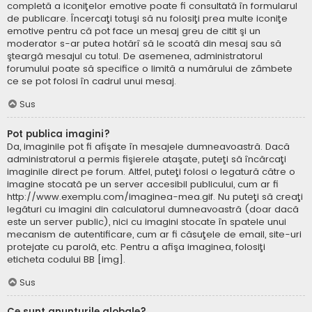
completă a iconiţelor emotive poate fi consultată în formularul
de publicare. Încercaţi totuşi să nu folosiţi prea multe iconiţe
emotive pentru că pot face un mesaj greu de citit şi un
moderator s-ar putea hotărî să le scoată din mesaj sau să
şteargă mesajul cu totul. De asemenea, administratorul
forumului poate să specifice o limită a numărului de zâmbete
ce se pot folosi în cadrul unui mesaj.
Sus
Pot publica imagini?
Da, imaginile pot fi afişate în mesajele dumneavoastră. Dacă
administratorul a permis fişierele ataşate, puteţi să încărcaţi
imaginile direct pe forum. Altfel, puteţi folosi o legatură către o
imagine stocată pe un server accesibil publicului, cum ar fi
http://www.exemplu.com/imaginea-mea.gif. Nu puteţi să creaţi
legături cu imagini din calculatorul dumneavoastră (doar dacă
este un server public), nici cu imagini stocate în spatele unui
mecanism de autentificare, cum ar fi căsuţele de email, site-uri
protejate cu parolă, etc. Pentru a afişa imaginea, folosiţi
eticheta codului BB [img].
Sus
Ce sunt anunţurile globale?