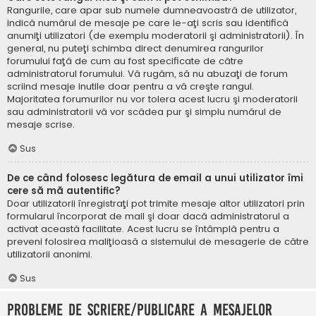
Rangurile, care apar sub numele dumneavoastră de utilizator,
indică numărul de mesaje pe care le-aţi scris sau identifică
anumiţi utilizatori (de exemplu moderatorii şi administratorii). În
general, nu puteţi schimba direct denumirea rangurilor
forumului faţă de cum au fost specificate de către
administratorul forumului. Vă rugăm, să nu abuzaţi de forum
scriind mesaje inutile doar pentru a vă creşte rangul.
Majoritatea forumurilor nu vor tolera acest lucru şi moderatorii
sau administratorii vă vor scădea pur şi simplu numărul de
mesaje scrise.
Sus
De ce când folosesc legătura de email a unui utilizator îmi
cere să mă autentific?
Doar utilizatorii înregistraţi pot trimite mesaje altor utilizatori prin
formularul încorporat de mail şi doar dacă administratorul a
activat această facilitate. Acest lucru se întâmplă pentru a
preveni folosirea maliţioasă a sistemului de mesagerie de către
utilizatorii anonimi.
Sus
Probleme de scriere/publicare a mesajelor