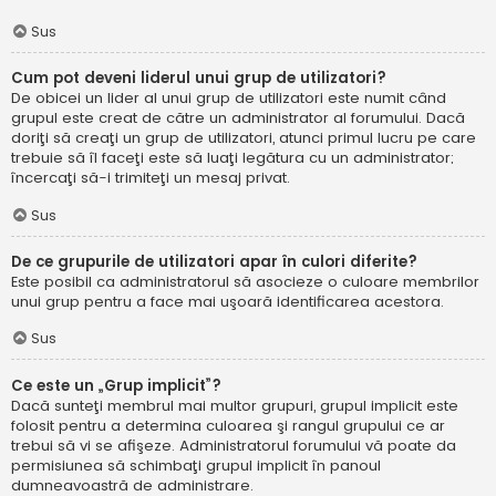
Sus
Cum pot deveni liderul unui grup de utilizatori?
De obicei un lider al unui grup de utilizatori este numit când
grupul este creat de către un administrator al forumului. Dacă
doriţi să creaţi un grup de utilizatori, atunci primul lucru pe care
trebuie să îl faceţi este să luaţi legătura cu un administrator;
încercaţi să-i trimiteţi un mesaj privat.
Sus
De ce grupurile de utilizatori apar în culori diferite?
Este posibil ca administratorul să asocieze o culoare membrilor
unui grup pentru a face mai uşoară identificarea acestora.
Sus
Ce este un „Grup implicit”?
Dacă sunteţi membrul mai multor grupuri, grupul implicit este
folosit pentru a determina culoarea şi rangul grupului ce ar
trebui să vi se afişeze. Administratorul forumului vă poate da
permisiunea să schimbaţi grupul implicit în panoul
dumneavoastră de administrare.