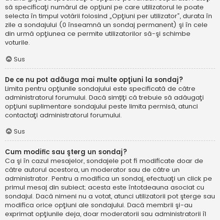
să specificaţi numărul de opţiuni pe care utilizatorul le poate
selecta în timpul votării folosind „Opţiuni per utilizator”, durata în
zile a sondajului (0 înseamnă un sondaj permanent) şi în cele
din urmă opţiunea ce permite utilizatorilor să-şi schimbe
voturile.
Sus
De ce nu pot adăuga mai multe opţiuni la sondaj?
Limita pentru opţiunile sondajului este specificată de către
administratorul forumului. Dacă simțiţi că trebuie să adăugaţi
opţiuni suplimentare sondajului peste limita permisă, atunci
contactaţi administratorul forumului.
Sus
Cum modific sau şterg un sondaj?
Ca şi în cazul mesajelor, sondajele pot fi modificate doar de
către autorul acestora, un moderator sau de către un
administrator. Pentru a modifica un sondaj, efectuaţi un click pe
primul mesaj din subiect; acesta este întotdeauna asociat cu
sondajul. Dacă nimeni nu a votat, atunci utilizatorii pot şterge sau
modifica orice opţiuni ale sondajului. Dacă membrii şi-au
exprimat opţiunile deja, doar moderatorii sau administratorii îl