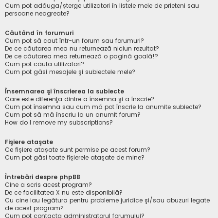
Cum pot adăuga/şterge utilizatori în listele mele de prieteni sau
persoane neagreate?
Căutând în forumuri
Cum pot să caut într-un forum sau forumuri?
De ce căutarea mea nu returnează niciun rezultat?
De ce căutarea mea returnează o pagină goală!?
Cum pot căuta utilizatori?
Cum pot găsi mesajele şi subiectele mele?
Însemnarea şi înscrierea la subiecte
Care este diferenţa dintre a însemna şi a înscrie?
Cum pot însemna sau cum mă pot înscrie la anumite subiecte?
Cum pot să mă înscriu la un anumit forum?
How do I remove my subscriptions?
Fişiere ataşate
Ce fişiere ataşate sunt permise pe acest forum?
Cum pot găsi toate fişierele ataşate de mine?
Întrebări despre phpBB
Cine a scris acest program?
De ce facilitatea X nu este disponibilă?
Cu cine iau legătura pentru probleme juridice şi/sau abuzuri legate
de acest program?
Cum pot contacta administratorul forumului?