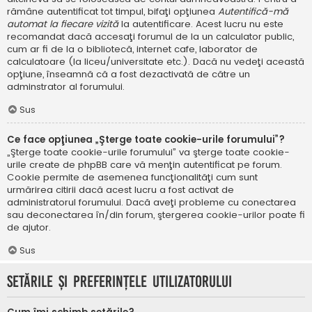
rămâne autentificat tot timpul, bifaţi opţiunea
Autentifică-mă
automat la fiecare vizită
la autentificare. Acest lucru nu este
recomandat dacă accesaţi forumul de la un calculator public,
cum ar fi de la o bibliotecă, internet cafe, laborator de
calculatoare (la liceu/universitate etc.). Dacă nu vedeţi această
opţiune, înseamnă că a fost dezactivată de către un
adminstrator al forumului.
Sus
Ce face opţiunea „Şterge toate cookie-urile forumului”?
„Şterge toate cookie-urile forumului” va şterge toate cookie-
urile create de phpBB care vă menţin autentificat pe forum.
Cookie permite de asemenea funcţionalităţi cum sunt
urmărirea citirii dacă acest lucru a fost activat de
administratorul forumului. Dacă aveţi probleme cu conectarea
sau deconectarea în/din forum, ştergerea cookie-urilor poate fi
de ajutor.
Sus
Setările şi preferinţele utilizatorului