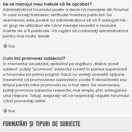
De ce mesajul meu trebuie să fie aprobat?
Administratorul forumului poate a decis că mesajele din forumul
în care scrieţi trebuiesc verificate înaintea publicării. De
asemenea, este posibil ca administratorul să vă fi adăugat într-
un grup de utilizatori ale căror mesaje recesită o revizuire
înainte de a fi publicate. Vă rugăm să contactaţi administratorul
pentru mai multe detalii.
Sus
Cum îmi promovez subiectul?
În momentul vizualizării, apăsând pe legătura „Ridică acest
subiect” puteţi "promova" subiectul curent în partea superioară
a forumului pe prima pagină. Dacă nu vedeţi această opţiune,
înseamnă că promovarea subiectelor poate fi dezactivată sau
timpul permis între promovări nu a fost atins. De asemenea,
puteţi promova subiectul respectiv, mai simplu, prin adăugarea
unui răspuns. Totuşi, asiguraţi-vă că respectaţi regulile forumului
când procedaţi astfel.
Sus
Formatări şi tipuri de subiecte