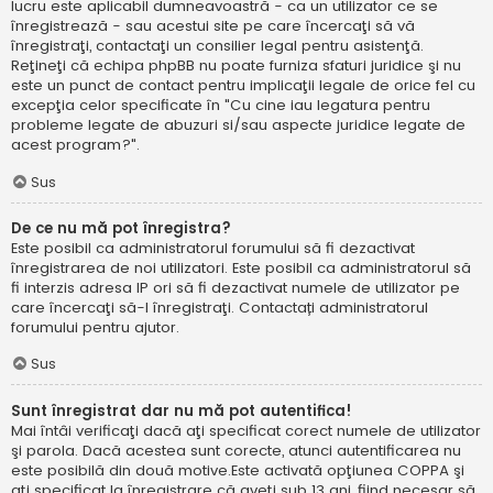
lucru este aplicabil dumneavoastră - ca un utilizator ce se
înregistrează - sau acestui site pe care încercaţi să vă
înregistraţi, contactaţi un consilier legal pentru asistenţă.
Reţineţi că echipa phpBB nu poate furniza sfaturi juridice şi nu
este un punct de contact pentru implicaţii legale de orice fel cu
excepţia celor specificate în "Cu cine iau legatura pentru
probleme legate de abuzuri si/sau aspecte juridice legate de
acest program?".
Sus
De ce nu mă pot înregistra?
Este posibil ca administratorul forumului să fi dezactivat
înregistrarea de noi utilizatori. Este posibil ca administratorul să
fi interzis adresa IP ori să fi dezactivat numele de utilizator pe
care încercaţi să-l înregistraţi. Contactați administratorul
forumului pentru ajutor.
Sus
Sunt înregistrat dar nu mă pot autentifica!
Mai întâi verificaţi dacă aţi specificat corect numele de utilizator
şi parola. Dacă acestea sunt corecte, atunci autentificarea nu
este posibilă din două motive.Este activată opţiunea COPPA şi
aţi specificat la înregistrare că aveţi sub 13 ani, fiind necesar să