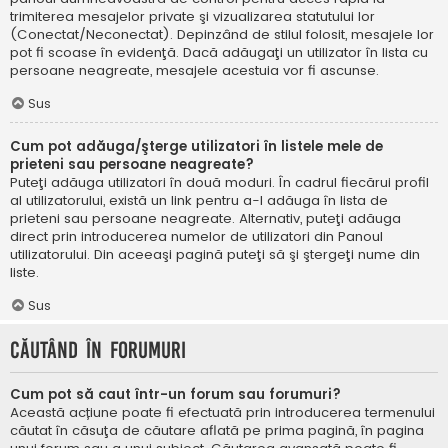
trimiterea mesajelor private şi vizualizarea statutului lor
(Conectat/Neconectat). Depinzând de stilul folosit, mesajele lor
pot fi scoase în evidenţă. Dacă adăugaţi un utilizator în lista cu
persoane neagreate, mesajele acestuia vor fi ascunse.
Sus
Cum pot adăuga/şterge utilizatori în listele mele de
prieteni sau persoane neagreate?
Puteţi adăuga utilizatori în două moduri. În cadrul fiecărui profil
al utilizatorului, există un link pentru a-l adăuga în lista de
prieteni sau persoane neagreate. Alternativ, puteţi adăuga
direct prin introducerea numelor de utilizatori din Panoul
utilizatorului. Din aceeaşi pagină puteţi să şi ştergeţi nume din
liste.
Sus
Căutând în forumuri
Cum pot să caut într-un forum sau forumuri?
Această acțiune poate fi efectuată prin introducerea termenului
căutat în căsuţa de căutare aflată pe prima pagină, în pagina