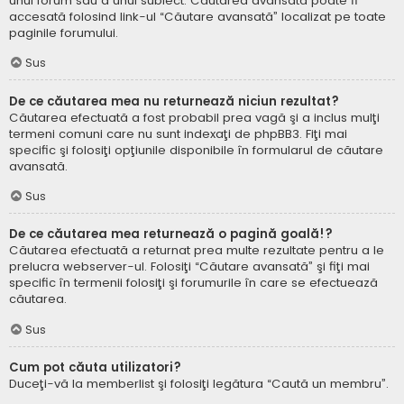
unui forum sau a unui subiect. Căutarea avansată poate fi
accesată folosind link-ul “Căutare avansată” localizat pe toate
paginile forumului.
Sus
De ce căutarea mea nu returnează niciun rezultat?
Căutarea efectuată a fost probabil prea vagă şi a inclus mulţi
termeni comuni care nu sunt indexaţi de phpBB3. Fiţi mai
specific şi folosiţi opţiunile disponibile în formularul de căutare
avansată.
Sus
De ce căutarea mea returnează o pagină goală!?
Căutarea efectuată a returnat prea multe rezultate pentru a le
prelucra webserver-ul. Folosiţi “Căutare avansată” şi fiţi mai
specific în termenii folosiţi şi forumurile în care se efectuează
căutarea.
Sus
Cum pot căuta utilizatori?
Duceţi-vă la memberlist şi folosiţi legătura “Caută un membru”.