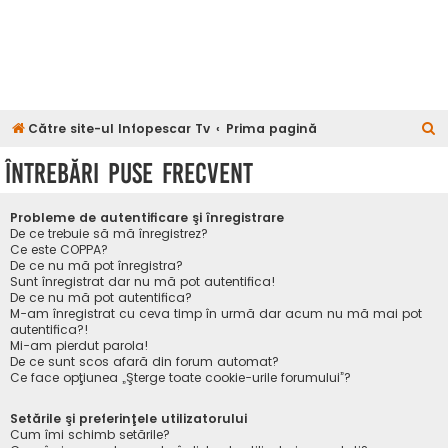
C
Către site-ul Infopescar Tv
Prima pagină
ă
Întrebări puse frecvent
u
t
Probleme de autentificare şi înregistrare
a
De ce trebuie să mă înregistrez?
Ce este COPPA?
r
De ce nu mă pot înregistra?
Sunt înregistrat dar nu mă pot autentifica!
e
De ce nu mă pot autentifica?
M-am înregistrat cu ceva timp în urmă dar acum nu mă mai pot
autentifica?!
Mi-am pierdut parola!
De ce sunt scos afară din forum automat?
Ce face opţiunea „Şterge toate cookie-urile forumului”?
Setările şi preferinţele utilizatorului
Cum îmi schimb setările?