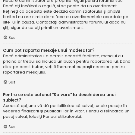
Fiecare administrator are propriile reguli pentru forumul său.
Dacă aţi încălcat o regulă, vi se poate da un avertisment.
Reţineţi că aceasta este decizia administratorului şi phpBB
Limited nu are nimic de-a face cu avertismentele acordate pe
site-ul în cauză. Contactaţi administratorul forumului dacă nu
ştiţi sigur de ce aţi primit un avertisment.
Sus
Cum pot raporta mesaje unui moderator?
Dacă administratorul a permis această facilitate, mesajul cu
pricina ar trebui să includă un buton pentru raportarea lui. Dând
click pe acest buton, veţi fi îndrumat cu paşii necesari pentru
raportarea mesajului.
Sus
Pentru ce este butonul "Salvare" la deschiderea unui
subiect?
Această opţiune vă dă posibilitatea să salvaţi unele pasaje în
vederea finalizării şi publicării lor în viitor. Pentru a reîncărca un
pasaj salvat, folosiţi Panoul utilizatorului.
Sus