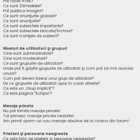
Pot folosi HTML?
Ce sunt Zâmbetele?
Pot publica imagini?
Ce sunt anunţurile globale?
Ce sunt anunţurile?
Ce sunt subiectele importante?
Ce sunt subiectele blocate/închise?
Ce sunt iconiţele de subiect?
Niveluri de utilizatori şi grupuri
Cine sunt administratorii?
Cine sunt moderatorii?
Ce sunt grupurile de utilizatori?
Unde pot fi găsite grupurile de utilizatori şi cum pot să mă asociez
unuia?
Cum pot deveni liderul unui grup de utilizatori?
De ce grupurile de utilizatori apar în culori diferite?
Ce este un „Grup implicit”?
Ce este pagina "Echipa"?
Mesaje private
Nu pot trimite mesaje private!
Tot primesc mesaje private nedorite!
Am primit spam-uri sau mesaje abuzive de la cineva din forum!
Prieteni şi persoane neagreate
Ce este lista de prieteni şi persoane neagreate?