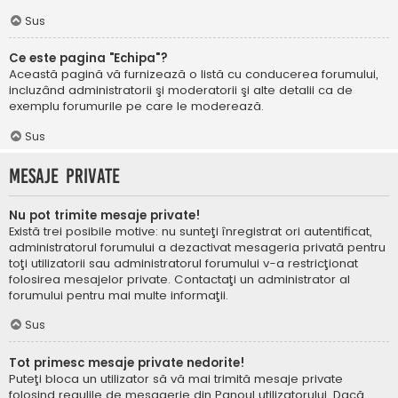
Sus
Ce este pagina "Echipa"?
Această pagină vă furnizează o listă cu conducerea forumului,
incluzând administratorii şi moderatorii şi alte detalii ca de
exemplu forumurile pe care le moderează.
Sus
Mesaje private
Nu pot trimite mesaje private!
Există trei posibile motive: nu sunteţi înregistrat ori autentificat,
administratorul forumului a dezactivat mesageria privată pentru
toţi utilizatorii sau administratorul forumului v-a restricţionat
folosirea mesajelor private. Contactaţi un administrator al
forumului pentru mai multe informaţii.
Sus
Tot primesc mesaje private nedorite!
Puteţi bloca un utilizator să vă mai trimită mesaje private
folosind regulile de mesagerie din Panoul utilizatorului. Dacă