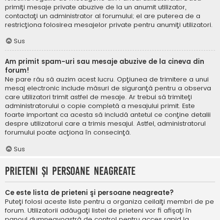
primiţi mesaje private abuzive de la un anumit utilizator,
contactaţi un administrator al forumului; el are puterea de a
restricţiona folosirea mesajelor private pentru anumiţi utilizatori.
Sus
Am primit spam-uri sau mesaje abuzive de la cineva din
forum!
Ne pare rău să auzim acest lucru. Opţiunea de trimitere a unui
mesaj electronic include măsuri de siguranţă pentru a observa
care utilizatori trimit astfel de mesaje. Ar trebui să trimiteţi
administratorului o copie completă a mesajului primit. Este
foarte important ca acesta să includă antetul ce conţine detalii
despre utilizatorul care a trimis mesajul. Astfel, administratorul
forumului poate acţiona în consecinţă.
Sus
Prieteni şi persoane neagreate
Ce este lista de prieteni şi persoane neagreate?
Puteţi folosi aceste liste pentru a organiza ceilalţi membri de pe
forum. Utilizatorii adăugaţi listei de prieteni vor fi afişaţi în
panoul dumneavoastră de control pentru acces rapid la