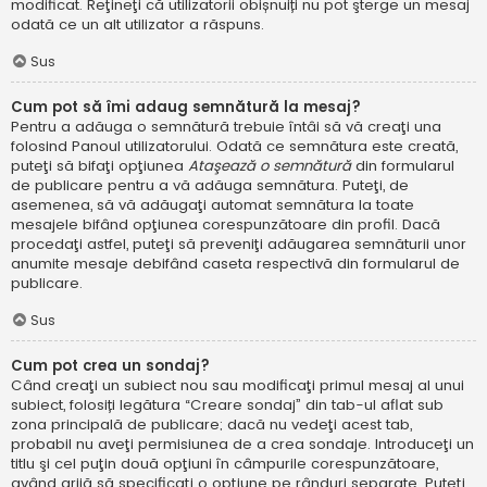
modificat. Reţineţi că utilizatorii obișnuiți nu pot şterge un mesaj
odată ce un alt utilizator a răspuns.
Sus
Cum pot să îmi adaug semnătură la mesaj?
Pentru a adăuga o semnătură trebuie întâi să vă creaţi una
folosind Panoul utilizatorului. Odată ce semnătura este creată,
puteţi să bifaţi opţiunea
Ataşează o semnătură
din formularul
de publicare pentru a vă adăuga semnătura. Puteţi, de
asemenea, să vă adăugaţi automat semnătura la toate
mesajele bifând opţiunea corespunzătoare din profil. Dacă
procedaţi astfel, puteţi să preveniţi adăugarea semnăturii unor
anumite mesaje debifând caseta respectivă din formularul de
publicare.
Sus
Cum pot crea un sondaj?
Când creaţi un subiect nou sau modificaţi primul mesaj al unui
subiect, folosiți legătura “Creare sondaj” din tab-ul aflat sub
zona principală de publicare; dacă nu vedeţi acest tab,
probabil nu aveţi permisiunea de a crea sondaje. Introduceţi un
titlu şi cel puţin două opţiuni în câmpurile corespunzătoare,
având grijă să specificaţi o opţiune pe rânduri separate. Puteţi