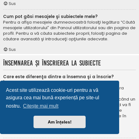
Sus
Cum pot găsi mesajele şi subiectele mele?
Pentru a afişa mesajele dumneavoastră folosiţi legătura “Căută
mesajele utilizatorului” din Panoul utilizatorului sau din pagina de
profil. Pentru a vă căuta subiectele proprii, folosiţi pagina de
căutare avansată şi introduceţi opţiunile adecvate.
Sus
Însemnarea şi înscrierea la subiecte
Care este diferenţa dintre a însemna şi a înscrie?
În phpBB 3.0 însemnarea era foarte asemănătoare cu
însemnarea în browser-ul web. Nu eraţi notificat când era
Acest site utilizează cookie-uri pentru a vă
publicat un răspuns. În phpBB 3.1, însemnarea este
asigura cea mai bună experiență pe site-ul
asemănătoarea înscrierii la un subiect. Puteți fi notificat când un
subiect este actualizat. Înscriindu-vă, veţi fi notificat când va fi
nostru.
Citește mai mult
publicat un răspuns în subiectul sau în forum. Opțiunile de
notificare pentru însemnare și înscriere pot fi configurate în
Panoul utilizatorului, sub “Preferințe forum”.
Am înțeles!
Sus