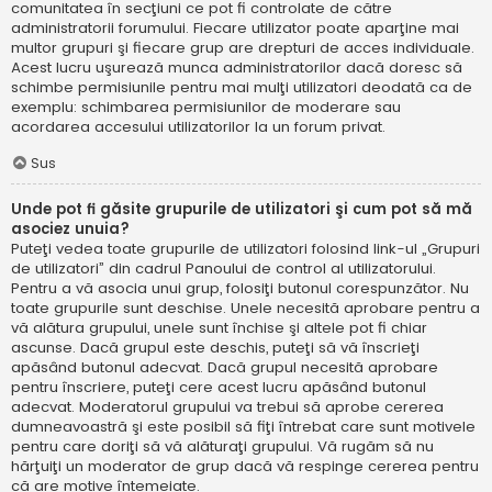
comunitatea în secţiuni ce pot fi controlate de către
administratorii forumului. Fiecare utilizator poate aparţine mai
multor grupuri şi fiecare grup are drepturi de acces individuale.
Acest lucru uşurează munca administratorilor dacă doresc să
schimbe permisiunile pentru mai mulţi utilizatori deodată ca de
exemplu: schimbarea permisiunilor de moderare sau
acordarea accesului utilizatorilor la un forum privat.
Sus
Unde pot fi găsite grupurile de utilizatori şi cum pot să mă
asociez unuia?
Puteţi vedea toate grupurile de utilizatori folosind link-ul „Grupuri
de utilizatori” din cadrul Panoului de control al utilizatorului.
Pentru a vă asocia unui grup, folosiţi butonul corespunzător. Nu
toate grupurile sunt deschise. Unele necesită aprobare pentru a
vă alătura grupului, unele sunt închise şi altele pot fi chiar
ascunse. Dacă grupul este deschis, puteţi să vă înscrieţi
apăsând butonul adecvat. Dacă grupul necesită aprobare
pentru înscriere, puteţi cere acest lucru apăsând butonul
adecvat. Moderatorul grupului va trebui să aprobe cererea
dumneavoastră şi este posibil să fiţi întrebat care sunt motivele
pentru care doriţi să vă alăturaţi grupului. Vă rugăm să nu
hărţuiţi un moderator de grup dacă vă respinge cererea pentru
că are motive întemeiate.