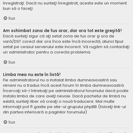
înregistraţi. Dacă nu sunteţi înregistrat, acesta este un moment
bun să o faceţi.
Sus
Am schimbat zona de fus orar, dar ora tot este greşită!
Dacă sunteţi sigur că aţi setat zona de fus orar şi ora de
vară/DST corect dar ora înca este încă incorectă, atunci tipul
setat pe ceasul serverului este incorect. Vă rugăm să contactaţi
un administrator pentru a corecta problema.
Sus
Limba mea nu este în listă!
Fie administratorul nu a instalat limba dumneavoastră sau
nimeni nu a tradus încă acest forum în limba dumneavoastră.
Încercaţi să-l întrebaţi pe administratorul forumului dacă poate
instala limba de care aveţi nevoie. Dacă pachetul de limbă nu
există, sunteţi liber să creaţi o nouă traducere. Mai multe
informaţii pot fi gasite pe site-ul grupului phpBB (folosiţi link-ul
din partea inferioară a paginilor forumului)
Sus