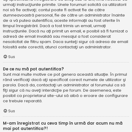
urmaţi instrucţiunile primite. Unele forumuri solicită ca utilizatorii
noi să fie activaţi; contul poate fi activat fie de către
dumneavoastră personal, fie de către un administrator înainte
de a vă putea autentifica, aceste informații au fost oferite în
timpul înregistrării. Dacă a fost trimis un email, urmați
instrucțiunile. Dacă nu ați primit un email, e posibil să fi furnizat o
adresă de email invalidă sau mesajul a fost considerat
nesolicitat de filtru spam. Daca sunteţi sigur că adresa de email
folosită este corectă, atunci contactaţi un administrator.
Sus
De ce nu mă pot autentifica?
Sunt mai multe motive ce pot genera această situație. În primul
rând verificaţi dacă aţi specificat corect numele de utilizator şi
parola. Dacă da, contactaţi un administrator al forumului ca să
fiţi sigur că nu aveţi interdicţie pe forum. De asemenea, este
posibil ca proprietarul site-ului să aibă o eroare de configurare
ce trebuie reparată.
Sus
M-am înregistrat cu ceva timp în urmă dar acum nu mă
mai pot autentifica?!