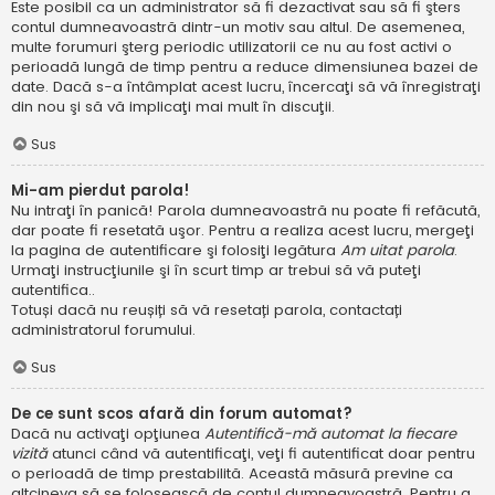
Este posibil ca un administrator să fi dezactivat sau să fi şters
contul dumneavoastră dintr-un motiv sau altul. De asemenea,
multe forumuri şterg periodic utilizatorii ce nu au fost activi o
perioadă lungă de timp pentru a reduce dimensiunea bazei de
date. Dacă s-a întâmplat acest lucru, încercaţi să vă înregistraţi
din nou şi să vă implicaţi mai mult în discuţii.
Sus
Mi-am pierdut parola!
Nu intraţi în panică! Parola dumneavoastră nu poate fi refăcută,
dar poate fi resetată uşor. Pentru a realiza acest lucru, mergeţi
la pagina de autentificare şi folosiţi legătura
Am uitat parola
.
Urmaţi instrucţiunile şi în scurt timp ar trebui să vă puteţi
autentifica..
Totuși dacă nu reușiți să vă resetați parola, contactați
administratorul forumului.
Sus
De ce sunt scos afară din forum automat?
Dacă nu activaţi opţiunea
Autentifică-mă automat la fiecare
vizită
atunci când vă autentificaţi, veţi fi autentificat doar pentru
o perioadă de timp prestabilită. Această măsură previne ca
altcineva să se folosească de contul dumneavoastră. Pentru a