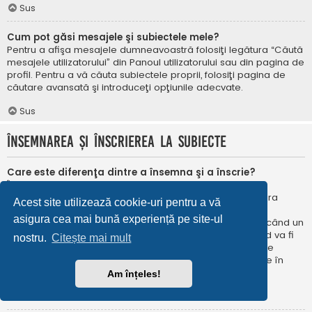
Sus
Cum pot găsi mesajele şi subiectele mele?
Pentru a afişa mesajele dumneavoastră folosiţi legătura “Căută
mesajele utilizatorului” din Panoul utilizatorului sau din pagina de
profil. Pentru a vă căuta subiectele proprii, folosiţi pagina de
căutare avansată şi introduceţi opţiunile adecvate.
Sus
Însemnarea şi înscrierea la subiecte
Care este diferenţa dintre a însemna şi a înscrie?
În phpBB 3.0 însemnarea era foarte asemănătoare cu
însemnarea în browser-ul web. Nu eraţi notificat când era
Acest site utilizează cookie-uri pentru a vă
publicat un răspuns. În phpBB 3.1, însemnarea este
asigura cea mai bună experiență pe site-ul
asemănătoarea înscrierii la un subiect. Puteți fi notificat când un
subiect este actualizat. Înscriindu-vă, veţi fi notificat când va fi
nostru.
Citește mai mult
publicat un răspuns în subiectul sau în forum. Opțiunile de
notificare pentru însemnare și înscriere pot fi configurate în
Panoul utilizatorului, sub “Preferințe forum”.
Am înțeles!
Sus