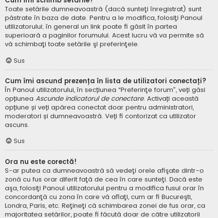
Cum îmi schimb setările?
Toate setările dumneavoastră (dacă sunteţi înregistrat) sunt
păstrate în baza de date. Pentru a le modifica, folosiţi Panoul
utilizatorului; în general un link poate fi găsit în partea
superioară a paginilor forumului. Acest lucru vă va permite să
vă schimbaţi toate setările şi preferinţele.
Sus
Cum îmi ascund prezența în lista de utilizatori conectați?
În Panoul utilizatorului, în secțiunea “Preferinţe forum”, veți găsi
opțiunea
Ascunde indicatorul de conectare
. Activați această
opțiune și veți apărea conectat doar pentru administratori,
moderatori și dumneavoastră. Veți fi contorizat ca utilizator
ascuns.
Sus
Ora nu este corectă!
S-ar putea ca dumneavoastră să vedeţi orele afişate dintr-o
zonă cu fus orar diferit faţă de cea în care sunteţi. Dacă este
aşa, folosiţi Panoul utilizatorului pentru a modifica fusul orar în
concordanţă cu zona în care vă aflaţi, cum ar fi Bucureşti,
Londra, Paris, etc. Reţineţi că schimbarea zonei de fus orar, ca
majoritatea setărilor, poate fi făcută doar de către utilizatorii