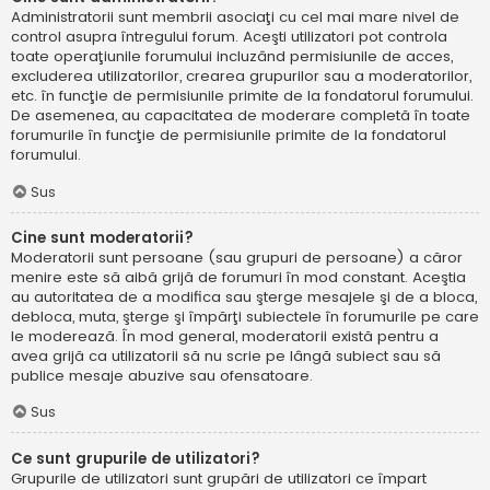
Administratorii sunt membrii asociaţi cu cel mai mare nivel de
control asupra întregului forum. Aceşti utilizatori pot controla
toate operaţiunile forumului incluzând permisiunile de acces,
excluderea utilizatorilor, crearea grupurilor sau a moderatorilor,
etc. în funcţie de permisiunile primite de la fondatorul forumului.
De asemenea, au capacitatea de moderare completă în toate
forumurile în funcţie de permisiunile primite de la fondatorul
forumului.
Sus
Cine sunt moderatorii?
Moderatorii sunt persoane (sau grupuri de persoane) a căror
menire este să aibă grijă de forumuri în mod constant. Aceştia
au autoritatea de a modifica sau şterge mesajele şi de a bloca,
debloca, muta, şterge şi împărţi subiectele în forumurile pe care
le moderează. În mod general, moderatorii există pentru a
avea grijă ca utilizatorii să nu scrie pe lângă subiect sau să
publice mesaje abuzive sau ofensatoare.
Sus
Ce sunt grupurile de utilizatori?
Grupurile de utilizatori sunt grupări de utilizatori ce împart