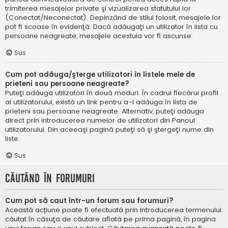
trimiterea mesajelor private şi vizualizarea statutului lor
(Conectat/Neconectat). Depinzând de stilul folosit, mesajele lor
pot fi scoase în evidenţă. Dacă adăugaţi un utilizator în lista cu
persoane neagreate, mesajele acestuia vor fi ascunse.
Sus
Cum pot adăuga/şterge utilizatori în listele mele de
prieteni sau persoane neagreate?
Puteţi adăuga utilizatori în două moduri. În cadrul fiecărui profil
al utilizatorului, există un link pentru a-l adăuga în lista de
prieteni sau persoane neagreate. Alternativ, puteţi adăuga
direct prin introducerea numelor de utilizatori din Panoul
utilizatorului. Din aceeaşi pagină puteţi să şi ştergeţi nume din
liste.
Sus
Căutând în forumuri
Cum pot să caut într-un forum sau forumuri?
Această acțiune poate fi efectuată prin introducerea termenului
căutat în căsuţa de căutare aflată pe prima pagină, în pagina