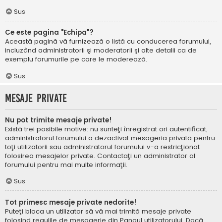
Sus
Ce este pagina "Echipa"?
Această pagină vă furnizează o listă cu conducerea forumului,
incluzând administratorii şi moderatorii şi alte detalii ca de
exemplu forumurile pe care le moderează.
Sus
Mesaje private
Nu pot trimite mesaje private!
Există trei posibile motive: nu sunteţi înregistrat ori autentificat,
administratorul forumului a dezactivat mesageria privată pentru
toţi utilizatorii sau administratorul forumului v-a restricţionat
folosirea mesajelor private. Contactaţi un administrator al
forumului pentru mai multe informaţii.
Sus
Tot primesc mesaje private nedorite!
Puteţi bloca un utilizator să vă mai trimită mesaje private
folosind regulile de mesagerie din Panoul utilizatorului. Dacă