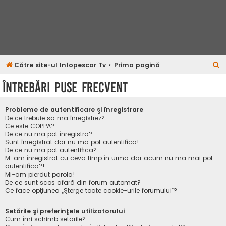
C
Către site-ul Infopescar Tv
Prima pagină
ă
Întrebări puse frecvent
u
t
Probleme de autentificare şi înregistrare
a
De ce trebuie să mă înregistrez?
Ce este COPPA?
r
De ce nu mă pot înregistra?
Sunt înregistrat dar nu mă pot autentifica!
e
De ce nu mă pot autentifica?
M-am înregistrat cu ceva timp în urmă dar acum nu mă mai pot
autentifica?!
Mi-am pierdut parola!
De ce sunt scos afară din forum automat?
Ce face opţiunea „Şterge toate cookie-urile forumului”?
Setările şi preferinţele utilizatorului
Cum îmi schimb setările?