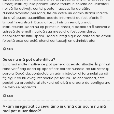
urmaţi instrucţiunile primite. Unele forumuri solicită ca utilizatorii
noi să fie activaţi; contul poate fi activat fie de către
dumneavoastră personal, fie de către un administrator înainte
de a vă putea autentifica, aceste informații au fost oferite în
timpul înregistrării. Dacă a fost trimis un email, urmați
instrucțiunile. Dacă nu ați primit un email, e posibil să fi furnizat o
adresă de email invalidă sau mesajul a fost considerat
nesolicitat de filtru spam. Daca sunteţi sigur că adresa de email
folosită este corectă, atunci contactaţi un administrator.
Sus
De ce nu mă pot autentifica?
Sunt mai multe motive ce pot genera această situație. În primul
rând verificaţi dacă aţi specificat corect numele de utilizator şi
parola. Dacă da, contactaţi un administrator al forumului ca să
fiţi sigur că nu aveţi interdicţie pe forum. De asemenea, este
posibil ca proprietarul site-ului să aibă o eroare de configurare
ce trebuie reparată.
Sus
M-am înregistrat cu ceva timp în urmă dar acum nu mă
mai pot autentifica?!