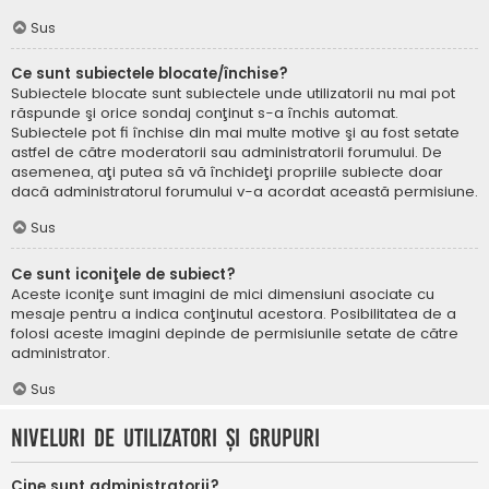
Sus
Ce sunt subiectele blocate/închise?
Subiectele blocate sunt subiectele unde utilizatorii nu mai pot
răspunde şi orice sondaj conţinut s-a închis automat.
Subiectele pot fi închise din mai multe motive şi au fost setate
astfel de către moderatorii sau administratorii forumului. De
asemenea, aţi putea să vă închideţi propriile subiecte doar
dacă administratorul forumului v-a acordat această permisiune.
Sus
Ce sunt iconiţele de subiect?
Aceste iconiţe sunt imagini de mici dimensiuni asociate cu
mesaje pentru a indica conţinutul acestora. Posibilitatea de a
folosi aceste imagini depinde de permisiunile setate de către
administrator.
Sus
Niveluri de utilizatori şi grupuri
Cine sunt administratorii?