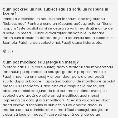
Cum pot crea un nou subiect sau să scriu un răspuns în
forum?
Pentru a deschide un nou subiect în forum, apăsaţi butonul
"Subiect nou". Pentru a scrie un răspuns, apăsați butonul "Scrie
răspuns".Este posibil să vi se ceară să vă înregistraţi înainte de
a scrie un mesaj. O listă a facilităţilor disponibile în fiecare
forum sunt trecute în partea de jos a forumului sau a subiectului.
Exemplu: Puteţi crea subiecte noi, Puteți atașa fișiere, etc.
Sus
Cum pot modifica sau şterge un mesaj?
În afara cazului în care sunteţi administratorul sau moderatorul
forumului, puteţi modifica sau şterge doar propriile mesaje.
Puteţi modifica un mesaj - uneori doar pentru o perioadă
scurtă după publicare - apăsând butonul de modificare asociat
mesajulului respectiv. Dacă cineva a răspuns la mesaj, veţi
observa o mică secţiune de text sub mesaj când reveniţi la
subiect care arată de câte ori aţi modificat acel mesaj
împreună cu data şi ora modificării. Aceasta va apărea doar
dacă cineva a răspuns la subiect; nu va apărea dacă un
moderator sau administrator a modificat mesajul, aceştia ar
trebui să lase un mesaj în care să spună ce şi de ce au