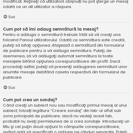
modificat. Reţineţi că utilizatorii obișnuiți nu pot şterge un mesaj
odată ce un alt utilizator a răspuns.
Sus
Cum pot să îmi adaug semnătură la mesaj?
Pentru a adăuga o semnătură trebuie întâi să vă creaţi una
folosind Panoul utilizatorului. Odată ce semnătura este creată,
puteţi să bifaţi opţiunea
Ataşează o semnătură
din formularul
de publicare pentru a vă adăuga semnătura. Puteţi, de
asemenea, să vă adăugaţi automat semnătura la toate
mesajele bifând opţiunea corespunzătoare din profil. Dacă
procedaţi astfel, puteţi să preveniţi adăugarea semnăturii unor
anumite mesaje debifând caseta respectivă din formularul de
publicare.
Sus
Cum pot crea un sondaj?
Când creaţi un subiect nou sau modificaţi primul mesaj al unui
subiect, folosiți legătura “Creare sondaj” din tab-ul aflat sub
zona principală de publicare; dacă nu vedeţi acest tab,
probabil nu aveţi permisiunea de a crea sondaje. Introduceţi un
titlu şi cel puţin două opţiuni în câmpurile corespunzătoare,
având grijă să specificaţi o opţiune pe rânduri separate. Puteţi