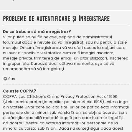
Probleme de autentificare şi înregistrare
De ce trebuie să mă înregistrez?
S-ar putea să nu fie nevoie, depinde de administratorul
forumului dacă e nevoie să vă înregistraţi sau nu pentru a scrie
mesaje. Oricum, înregistrarea vă va oferi acces la opţiuni care
nu sunt disponibile vizitatorilor cum ar fi imagini asociate,
mesaje private, trimiterea de email-uri altor utilizatori, înscrierea
în grupuri etc. Durează doar câteva momente, aşa că vă
recomandăm să vă înregistraţi.
Sus
Ce este COPPA?
COPPA, sau Children’s Online Privacy Protection Act of 1998
(Actul pentru protecţia copiilor pe internet din 1998) este o lege
din Statele Unite care solicită site-urilor ce pot colecta informaţii
personale de la minorii sub vârsta 13 ani să obţină acordul scris
al părinţilor sau altă metodă legală prin care tutorele legal îşi
dă acordul pentru colectarea informaţiilor personale de la
minorul cu vârsta sub 13 ani. Dacă nu sunteţi sigur dacă acest