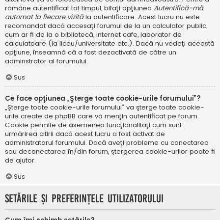
rămâne autentificat tot timpul, bifaţi opţiunea
Autentifică-mă
automat la fiecare vizită
la autentificare. Acest lucru nu este
recomandat dacă accesaţi forumul de la un calculator public,
cum ar fi de la o bibliotecă, internet cafe, laborator de
calculatoare (la liceu/universitate etc.). Dacă nu vedeţi această
opţiune, înseamnă că a fost dezactivată de către un
adminstrator al forumului.
Sus
Ce face opţiunea „Şterge toate cookie-urile forumului”?
„Şterge toate cookie-urile forumului” va şterge toate cookie-
urile create de phpBB care vă menţin autentificat pe forum.
Cookie permite de asemenea funcţionalităţi cum sunt
urmărirea citirii dacă acest lucru a fost activat de
administratorul forumului. Dacă aveţi probleme cu conectarea
sau deconectarea în/din forum, ştergerea cookie-urilor poate fi
de ajutor.
Sus
Setările şi preferinţele utilizatorului