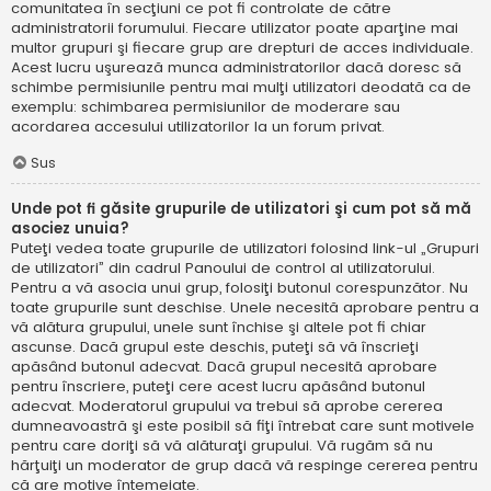
comunitatea în secţiuni ce pot fi controlate de către
administratorii forumului. Fiecare utilizator poate aparţine mai
multor grupuri şi fiecare grup are drepturi de acces individuale.
Acest lucru uşurează munca administratorilor dacă doresc să
schimbe permisiunile pentru mai mulţi utilizatori deodată ca de
exemplu: schimbarea permisiunilor de moderare sau
acordarea accesului utilizatorilor la un forum privat.
Sus
Unde pot fi găsite grupurile de utilizatori şi cum pot să mă
asociez unuia?
Puteţi vedea toate grupurile de utilizatori folosind link-ul „Grupuri
de utilizatori” din cadrul Panoului de control al utilizatorului.
Pentru a vă asocia unui grup, folosiţi butonul corespunzător. Nu
toate grupurile sunt deschise. Unele necesită aprobare pentru a
vă alătura grupului, unele sunt închise şi altele pot fi chiar
ascunse. Dacă grupul este deschis, puteţi să vă înscrieţi
apăsând butonul adecvat. Dacă grupul necesită aprobare
pentru înscriere, puteţi cere acest lucru apăsând butonul
adecvat. Moderatorul grupului va trebui să aprobe cererea
dumneavoastră şi este posibil să fiţi întrebat care sunt motivele
pentru care doriţi să vă alăturaţi grupului. Vă rugăm să nu
hărţuiţi un moderator de grup dacă vă respinge cererea pentru
că are motive întemeiate.