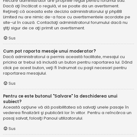
Fiecare administrator are propriile reguli pentru forumul său.
Dacă aţi încălcat o regulă, vi se poate da un avertisment.
Reţineţi că aceasta este decizia administratorului şi phpBB
Limited nu are nimic de-a face cu avertismentele acordate pe
site-ul în cauză. Contactaţi administratorul forumului dacă nu
ştiţi sigur de ce aţi primit un avertisment.
Sus
Cum pot raporta mesaje unui moderator?
Dacă administratorul a permis această facilitate, mesajul cu
pricina ar trebui să includă un buton pentru raportarea lui. Dând
click pe acest buton, veţi fi îndrumat cu paşii necesari pentru
raportarea mesajului.
Sus
Pentru ce este butonul "Salvare" la deschiderea unui
subiect?
Această opţiune vă dă posibilitatea să salvaţi unele pasaje în
vederea finalizării şi publicării lor în viitor. Pentru a reîncărca un
pasaj salvat, folosiţi Panoul utilizatorului.
Sus