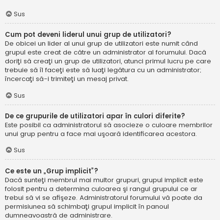
Sus
Cum pot deveni liderul unui grup de utilizatori?
De obicei un lider al unui grup de utilizatori este numit când
grupul este creat de către un administrator al forumului. Dacă
doriţi să creaţi un grup de utilizatori, atunci primul lucru pe care
trebuie să îl faceţi este să luaţi legătura cu un administrator;
încercaţi să-i trimiteţi un mesaj privat.
Sus
De ce grupurile de utilizatori apar în culori diferite?
Este posibil ca administratorul să asocieze o culoare membrilor
unui grup pentru a face mai uşoară identificarea acestora.
Sus
Ce este un „Grup implicit”?
Dacă sunteţi membrul mai multor grupuri, grupul implicit este
folosit pentru a determina culoarea şi rangul grupului ce ar
trebui să vi se afişeze. Administratorul forumului vă poate da
permisiunea să schimbaţi grupul implicit în panoul
dumneavoastră de administrare.