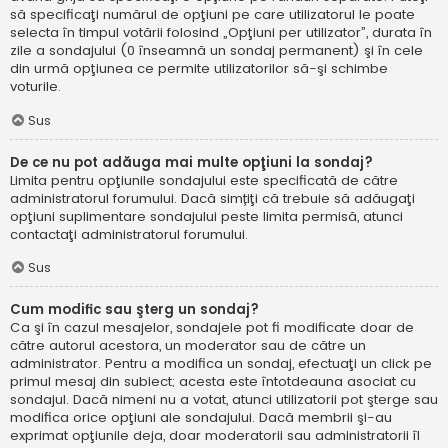
să specificaţi numărul de opţiuni pe care utilizatorul le poate
selecta în timpul votării folosind „Opţiuni per utilizator”, durata în
zile a sondajului (0 înseamnă un sondaj permanent) şi în cele
din urmă opţiunea ce permite utilizatorilor să-şi schimbe
voturile.
Sus
De ce nu pot adăuga mai multe opţiuni la sondaj?
Limita pentru opţiunile sondajului este specificată de către
administratorul forumului. Dacă simțiţi că trebuie să adăugaţi
opţiuni suplimentare sondajului peste limita permisă, atunci
contactaţi administratorul forumului.
Sus
Cum modific sau şterg un sondaj?
Ca şi în cazul mesajelor, sondajele pot fi modificate doar de
către autorul acestora, un moderator sau de către un
administrator. Pentru a modifica un sondaj, efectuaţi un click pe
primul mesaj din subiect; acesta este întotdeauna asociat cu
sondajul. Dacă nimeni nu a votat, atunci utilizatorii pot şterge sau
modifica orice opţiuni ale sondajului. Dacă membrii şi-au
exprimat opţiunile deja, doar moderatorii sau administratorii îl