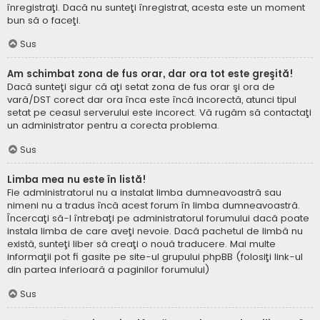
înregistraţi. Dacă nu sunteţi înregistrat, acesta este un moment
bun să o faceţi.
Sus
Am schimbat zona de fus orar, dar ora tot este greşită!
Dacă sunteţi sigur că aţi setat zona de fus orar şi ora de
vară/DST corect dar ora înca este încă incorectă, atunci tipul
setat pe ceasul serverului este incorect. Vă rugăm să contactaţi
un administrator pentru a corecta problema.
Sus
Limba mea nu este în listă!
Fie administratorul nu a instalat limba dumneavoastră sau
nimeni nu a tradus încă acest forum în limba dumneavoastră.
Încercaţi să-l întrebaţi pe administratorul forumului dacă poate
instala limba de care aveţi nevoie. Dacă pachetul de limbă nu
există, sunteţi liber să creaţi o nouă traducere. Mai multe
informaţii pot fi gasite pe site-ul grupului phpBB (folosiţi link-ul
din partea inferioară a paginilor forumului)
Sus