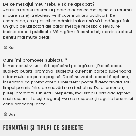
De ce mesajul meu trebuie să fie aprobat?
Administratorul forumului poate a decis că mesajele din forumul
în care scrieţi trebuiesc verificate înaintea publicării. De
asemenea, este posibil ca administratorul să vă fi adăugat într-
un grup de utilizatori ale căror mesaje recesită o revizuire
înainte de a fi publicate. Vă rugăm să contactaţi administratorul
pentru mai multe detalii.
Sus
Cum îmi promovez subiectul?
În momentul vizualizării, apăsând pe legătura „Ridică acest
subiect” puteţi "promova" subiectul curent în partea superioară
a forumului pe prima pagină. Dacă nu vedeţi această opţiune,
înseamnă că promovarea subiectelor poate fi dezactivată sau
timpul permis între promovări nu a fost atins. De asemenea,
puteţi promova subiectul respectiv, mai simplu, prin adăugarea
unui răspuns. Totuşi, asiguraţi-vă că respectaţi regulile forumului
când procedaţi astfel.
Sus
Formatări şi tipuri de subiecte