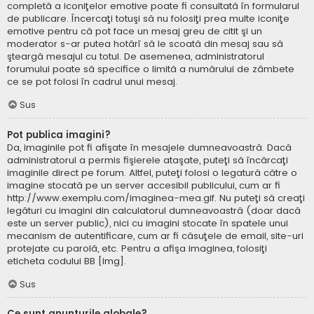
completă a iconiţelor emotive poate fi consultată în formularul
de publicare. Încercaţi totuşi să nu folosiţi prea multe iconiţe
emotive pentru că pot face un mesaj greu de citit şi un
moderator s-ar putea hotărî să le scoată din mesaj sau să
şteargă mesajul cu totul. De asemenea, administratorul
forumului poate să specifice o limită a numărului de zâmbete
ce se pot folosi în cadrul unui mesaj.
Sus
Pot publica imagini?
Da, imaginile pot fi afişate în mesajele dumneavoastră. Dacă
administratorul a permis fişierele ataşate, puteţi să încărcaţi
imaginile direct pe forum. Altfel, puteţi folosi o legatură către o
imagine stocată pe un server accesibil publicului, cum ar fi
http://www.exemplu.com/imaginea-mea.gif. Nu puteţi să creaţi
legături cu imagini din calculatorul dumneavoastră (doar dacă
este un server public), nici cu imagini stocate în spatele unui
mecanism de autentificare, cum ar fi căsuţele de email, site-uri
protejate cu parolă, etc. Pentru a afişa imaginea, folosiţi
eticheta codului BB [img].
Sus
Ce sunt anunţurile globale?