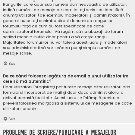
Rangurile, care apar sub numele dumneavoastră de utilizator,
indică numărul de mesaje pe care le-aţi scris sau identifică
anumiţi utilizatori (de exemplu moderatorii şi administratorii). În
general, nu puteţi schimba direct denumirea rangurilor
forumului faţă de cum au fost specificate de către
administratorul forumului. Vă rugăm, să nu abuzaţi de forum
scriind mesaje inutile doar pentru a vă creşte rangul.
Majoritatea forumurilor nu vor tolera acest lucru şi moderatorii
sau administratorii vă vor scădea pur şi simplu numărul de
mesaje scrise.
Sus
De ce când folosesc legătura de email a unui utilizator îmi
cere să mă autentific?
Doar utilizatorii înregistraţi pot trimite mesaje altor utilizatori prin
formularul încorporat de mail şi doar dacă administratorul a
activat această facilitate. Acest lucru se întâmplă pentru a
preveni folosirea maliţioasă a sistemului de mesagerie de către
utilizatorii anonimi.
Sus
Probleme de scriere/publicare a mesajelor