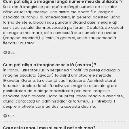
Cum pot afişa o imagine lângă numele meu de utilizator?
Sunt două imagini ce pot apărea lângă numele de utilizator
când vizualizaţi mesaje. Una dintre ele poate fi o imagine
asociată cu rangul dumneavoastră, în general acestea luând
forma de stele, blocuri sau puncte indicând câte mesaje aţi
scris sau statutul dumneavoastră pe forum. Cealaltă, de obicei
o imagine mai mare, este cunoscută sub numele de avatar
(imagine asociată) şi este, în general, unică sau personală
fiecărui utilizator.
Sus
Cum pot afișa o imagine asociată (avatar)?
În Panoul utilizatorului, în secțiunea “Profil” vă puteți adăuga o
imagine asociată (avatar) folosind următoarele metode:
Gravatar, Galerie, La distanță sau Încărcare. Administratorul
forumului decide dacă să activeze imaginile asociate şi are
posibilitatea de a alege modalitatea prin care imaginile
asociate pot fi folosite. Dacă nu puteţi folosi imaginile asociate,
atunci contactaţi un administrator al forumului şi întrebaţi-l
despre motivele care au dus la această decizie.
Sus
Care este rangul meu şi cum il pot schimba?