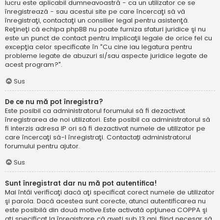
lucru este aplicabil dumneavoastră - ca un utilizator ce se
înregistrează - sau acestui site pe care încercaţi să vă
înregistraţi, contactaţi un consilier legal pentru asistenţă.
Reţineţi că echipa phpBB nu poate furniza sfaturi juridice şi nu
este un punct de contact pentru implicaţii legale de orice fel cu
excepţia celor specificate în "Cu cine iau legatura pentru
probleme legate de abuzuri si/sau aspecte juridice legate de
acest program?".
Sus
De ce nu mă pot înregistra?
Este posibil ca administratorul forumului să fi dezactivat
înregistrarea de noi utilizatori. Este posibil ca administratorul să
fi interzis adresa IP ori să fi dezactivat numele de utilizator pe
care încercaţi să-l înregistraţi. Contactați administratorul
forumului pentru ajutor.
Sus
Sunt înregistrat dar nu mă pot autentifica!
Mai întâi verificaţi dacă aţi specificat corect numele de utilizator
şi parola. Dacă acestea sunt corecte, atunci autentificarea nu
este posibilă din două motive.Este activată opţiunea COPPA şi
aţi specificat la înregistrare că aveţi sub 13 ani, fiind necesar să