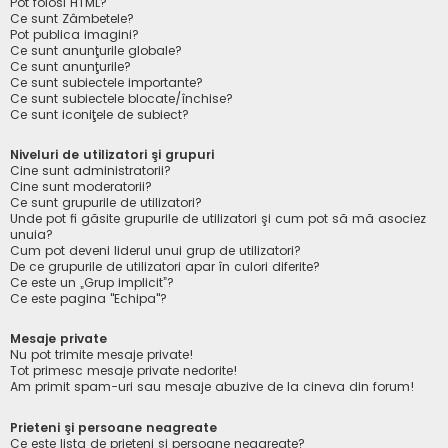
Pot folosi HTML?
Ce sunt Zâmbetele?
Pot publica imagini?
Ce sunt anunţurile globale?
Ce sunt anunţurile?
Ce sunt subiectele importante?
Ce sunt subiectele blocate/închise?
Ce sunt iconiţele de subiect?
Niveluri de utilizatori şi grupuri
Cine sunt administratorii?
Cine sunt moderatorii?
Ce sunt grupurile de utilizatori?
Unde pot fi găsite grupurile de utilizatori şi cum pot să mă asociez
unuia?
Cum pot deveni liderul unui grup de utilizatori?
De ce grupurile de utilizatori apar în culori diferite?
Ce este un „Grup implicit”?
Ce este pagina "Echipa"?
Mesaje private
Nu pot trimite mesaje private!
Tot primesc mesaje private nedorite!
Am primit spam-uri sau mesaje abuzive de la cineva din forum!
Prieteni şi persoane neagreate
Ce este lista de prieteni şi persoane neagreate?