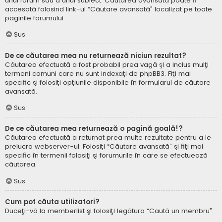
unui forum sau a unui subiect. Căutarea avansată poate fi
accesată folosind link-ul “Căutare avansată” localizat pe toate
paginile forumului.
Sus
De ce căutarea mea nu returnează niciun rezultat?
Căutarea efectuată a fost probabil prea vagă şi a inclus mulţi
termeni comuni care nu sunt indexaţi de phpBB3. Fiţi mai
specific şi folosiţi opţiunile disponibile în formularul de căutare
avansată.
Sus
De ce căutarea mea returnează o pagină goală!?
Căutarea efectuată a returnat prea multe rezultate pentru a le
prelucra webserver-ul. Folosiţi “Căutare avansată” şi fiţi mai
specific în termenii folosiţi şi forumurile în care se efectuează
căutarea.
Sus
Cum pot căuta utilizatori?
Duceţi-vă la memberlist şi folosiţi legătura “Caută un membru”.