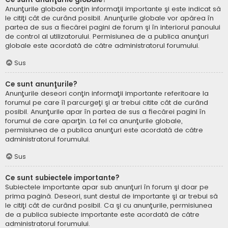
Anunţurile globale conţin informaţii importante şi este indicat să
le citiţi cât de curând posibil. Anunţurile globale vor apărea în
partea de sus a fiecărei pagini de forum şi în interiorul panoului
de control al utilizatorului. Permisiunea de a publica anunţuri
globale este acordată de către administratorul forumului.
Sus
Ce sunt anunţurile?
Anunţurile deseori conţin informaţii importante referitoare la
forumul pe care îl parcurgeţi şi ar trebui citite cât de curând
posibil. Anunţurile apar în partea de sus a fiecărei pagini în
forumul de care aparţin. La fel ca anunţurile globale,
permisiunea de a publica anunţuri este acordată de către
administratorul forumului.
Sus
Ce sunt subiectele importante?
Subiectele importante apar sub anunţuri în forum şi doar pe
prima pagină. Deseori, sunt destul de importante şi ar trebui să
le citiţi cât de curând posibil. Ca şi cu anunţurile, permisiunea
de a publica subiecte importante este acordată de către
administratorul forumului.