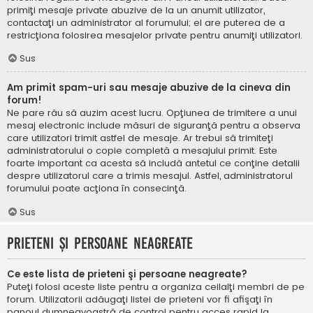
primiţi mesaje private abuzive de la un anumit utilizator,
contactaţi un administrator al forumului; el are puterea de a
restricţiona folosirea mesajelor private pentru anumiţi utilizatori.
Sus
Am primit spam-uri sau mesaje abuzive de la cineva din
forum!
Ne pare rău să auzim acest lucru. Opţiunea de trimitere a unui
mesaj electronic include măsuri de siguranţă pentru a observa
care utilizatori trimit astfel de mesaje. Ar trebui să trimiteţi
administratorului o copie completă a mesajului primit. Este
foarte important ca acesta să includă antetul ce conţine detalii
despre utilizatorul care a trimis mesajul. Astfel, administratorul
forumului poate acţiona în consecinţă.
Sus
Prieteni şi persoane neagreate
Ce este lista de prieteni şi persoane neagreate?
Puteţi folosi aceste liste pentru a organiza ceilalţi membri de pe
forum. Utilizatorii adăugaţi listei de prieteni vor fi afişaţi în
panoul dumneavoastră de control pentru acces rapid la