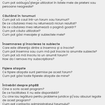
Cum pot adăuga/şterge utilizatori în listele mele de prieteni sau
persoane neagreate?
Căutând în forumuri
Cum pot să caut într-un forum sau forumuri?
De ce căutarea mea nu returnează niciun rezultat?
De ce căutarea mea returnează o pagină goală!?
Cum pot căuta utilizatori?
Cum pot găsi mesajele şi subiectele mele?
Însemnarea şi înscrierea la subiecte
Care este diferenţa dintre a însemna şi a înscrie?
Cum pot însemna sau cum mă pot înscrie la anumite subiecte?
Cum pot să mă înscriu la un anumit forum?
How do I remove my subscriptions?
Fişiere ataşate
Ce fişiere ataşate sunt permise pe acest forum?
Cum pot găsi toate fişierele ataşate de mine?
Întrebări despre phpBB
Cine a scris acest program?
De ce facilitatea X nu este disponibilă?
Cu cine iau legătura pentru probleme juridice şi/sau abuzuri legate
de acest program?
Cum pot contacta administratorul forumului?