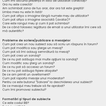
Cum îmi ascund prezența în lista de utilizatori conectați?
Ora nu este corectă!
Am schimbat zona de fus orar, dar ora tot este greşită!
Limba mea nu este în listă!
Cum pot afişa o imagine lângă numele meu de utilizator?
Cum pot afișa o imagine asociată (avatar)?
Care este rangul meu şi cum il pot schimba?
De ce când folosesc legătura de email a unui utilizator îmi cere să
mă autentific?
Probleme de scriere/publicare a mesajelor
Cum pot crea un nou subiect sau să scriu un răspuns în forum?
Cum pot modifica sau şterge un mesaj?
Cum pot să îmi adaug semnătură la mesaj?
Cum pot crea un sondaj?
De ce nu pot adăuga mai multe opţiuni la sondaj?
Cum modific sau şterg un sondaj?
De ce nu pot să accesez un forum?
De ce nu pot adăuga fişiere ataşate?
De ce am primit un avertisment?
Cum pot raporta mesaje unui moderator?
Pentru ce este butonul "Salvare" la deschiderea unui subiect?
De ce mesajul meu trebuie să fie aprobat?
Cum îmi promovez subiectul?
Formatări şi tipuri de subiecte
Ce este codul BB?