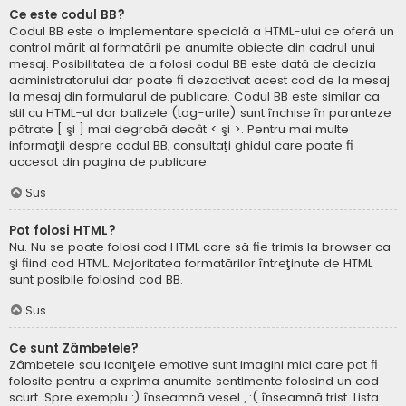
Ce este codul BB?
Codul BB este o implementare specială a HTML-ului ce oferă un
control mărit al formatării pe anumite obiecte din cadrul unui
mesaj. Posibilitatea de a folosi codul BB este dată de decizia
administratorului dar poate fi dezactivat acest cod de la mesaj
la mesaj din formularul de publicare. Codul BB este similar ca
stil cu HTML-ul dar balizele (tag-urile) sunt închise în paranteze
pătrate [ şi ] mai degrabă decât < şi >. Pentru mai multe
informaţii despre codul BB, consultaţi ghidul care poate fi
accesat din pagina de publicare.
Sus
Pot folosi HTML?
Nu. Nu se poate folosi cod HTML care să fie trimis la browser ca
şi fiind cod HTML. Majoritatea formatărilor întreţinute de HTML
sunt posibile folosind cod BB.
Sus
Ce sunt Zâmbetele?
Zâmbetele sau iconiţele emotive sunt imagini mici care pot fi
folosite pentru a exprima anumite sentimente folosind un cod
scurt. Spre exemplu :) înseamnă vesel , :( înseamnă trist. Lista