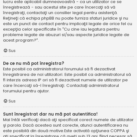
lucru este aplicabil dumneavoastră - ca un utilizator ce se
înregistrează - sau acestui site pe care încercaţi să vă
înregistraţi, contactaţi un consilier legal pentru asistenţă.
Reţineţi că echipa phpBB nu poate furniza sfaturi juridice şi nu
este un punct de contact pentru implicaţii legale de orice fel cu
excepţia celor specificate în "Cu cine iau legatura pentru
probleme legate de abuzuri si/sau aspecte juridice legate de
acest program?".
Sus
De ce nu mă pot înregistra?
Este posibil ca administratorul forumului să fi dezactivat
înregistrarea de noi utilizatori. Este posibil ca administratorul să
fi interzis adresa IP ori să fi dezactivat numele de utilizator pe
care încercaţi să-l înregistraţi. Contactați administratorul
forumului pentru ajutor.
Sus
Sunt înregistrat dar nu mă pot autentifica!
Mai întâi verificaţi dacă aţi specificat corect numele de utilizator
şi parola. Dacă acestea sunt corecte, atunci autentificarea nu
este posibilă din două motive.Este activată opţiunea COPPA şi
aţi specificat la înregistrare că aveţi sub 13 ani, fiind necesar să