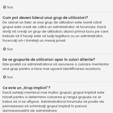
Sus
Cum pot deveni liderul unui grup de utilizatori?
De obicei un lider al unui grup de utilizatori este numit când
grupul este creat de către un administrator al forumului. Dacă
doriţi să creaţi un grup de utilizatori, atunci primul lucru pe care
trebuie să îl faceţi este să luaţi legătura cu un administrator;
încercaţi să-i trimiteţi un mesaj privat.
Sus
De ce grupurile de utilizatori apar în culori diferite?
Este posibil ca administratorul să asocieze o culoare membrilor
unui grup pentru a face mai uşoară identificarea acestora.
Sus
Ce este un „Grup implicit”?
Dacă sunteţi membrul mai multor grupuri, grupul implicit este
folosit pentru a determina culoarea şi rangul grupului ce ar
trebui să vi se afişeze. Administratorul forumului vă poate da
permisiunea să schimbaţi grupul implicit în panoul
dumneavoastră de administrare.