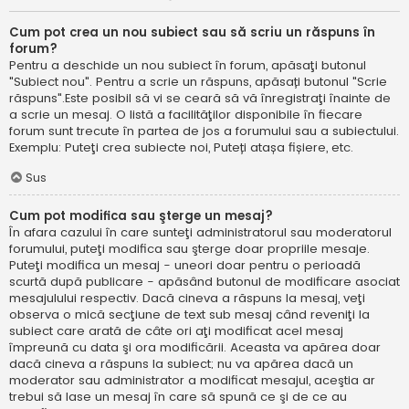
Cum pot crea un nou subiect sau să scriu un răspuns în
forum?
Pentru a deschide un nou subiect în forum, apăsaţi butonul
"Subiect nou". Pentru a scrie un răspuns, apăsați butonul "Scrie
răspuns".Este posibil să vi se ceară să vă înregistraţi înainte de
a scrie un mesaj. O listă a facilităţilor disponibile în fiecare
forum sunt trecute în partea de jos a forumului sau a subiectului.
Exemplu: Puteţi crea subiecte noi, Puteți atașa fișiere, etc.
Sus
Cum pot modifica sau şterge un mesaj?
În afara cazului în care sunteţi administratorul sau moderatorul
forumului, puteţi modifica sau şterge doar propriile mesaje.
Puteţi modifica un mesaj - uneori doar pentru o perioadă
scurtă după publicare - apăsând butonul de modificare asociat
mesajulului respectiv. Dacă cineva a răspuns la mesaj, veţi
observa o mică secţiune de text sub mesaj când reveniţi la
subiect care arată de câte ori aţi modificat acel mesaj
împreună cu data şi ora modificării. Aceasta va apărea doar
dacă cineva a răspuns la subiect; nu va apărea dacă un
moderator sau administrator a modificat mesajul, aceştia ar
trebui să lase un mesaj în care să spună ce şi de ce au