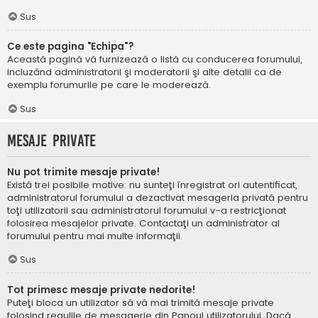
Sus
Ce este pagina "Echipa"?
Această pagină vă furnizează o listă cu conducerea forumului,
incluzând administratorii şi moderatorii şi alte detalii ca de
exemplu forumurile pe care le moderează.
Sus
Mesaje private
Nu pot trimite mesaje private!
Există trei posibile motive: nu sunteţi înregistrat ori autentificat,
administratorul forumului a dezactivat mesageria privată pentru
toţi utilizatorii sau administratorul forumului v-a restricţionat
folosirea mesajelor private. Contactaţi un administrator al
forumului pentru mai multe informaţii.
Sus
Tot primesc mesaje private nedorite!
Puteţi bloca un utilizator să vă mai trimită mesaje private
folosind regulile de mesagerie din Panoul utilizatorului. Dacă