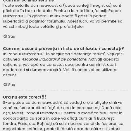
Cum îmi schimb setările?
Toate setările dumneavoastră (dacă sunteţi înregistrat) sunt
păstrate în baza de date. Pentru a le modifica, folosiţi Panoul
utilizatorului; în general un link poate fi găsit în partea
superioară a paginilor forumului. Acest lucru vă va permite să
vă schimbaţi toate setările şi preferinţele.
Sus
Cum îmi ascund prezența în lista de utilizatori conectați?
În Panoul utilizatorului, în secțiunea “Preferinţe forum”, veți găsi
opțiunea
Ascunde indicatorul de conectare
. Activați această
opțiune și veți apărea conectat doar pentru administratori,
moderatori și dumneavoastră. Veți fi contorizat ca utilizator
ascuns.
Sus
Ora nu este corectă!
S-ar putea ca dumneavoastră să vedeţi orele afişate dintr-o
zonă cu fus orar diferit faţă de cea în care sunteţi. Dacă este
aşa, folosiţi Panoul utilizatorului pentru a modifica fusul orar în
concordanţă cu zona în care vă aflaţi, cum ar fi Bucureşti,
Londra, Paris, etc. Reţineţi că schimbarea zonei de fus orar, ca
majoritatea setărilor, poate fi făcută doar de către utilizatorii