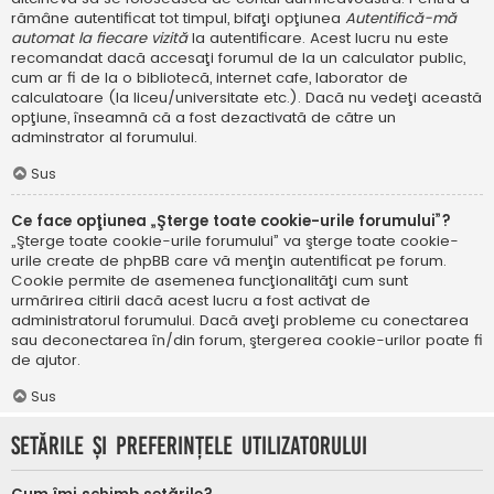
rămâne autentificat tot timpul, bifaţi opţiunea
Autentifică-mă
automat la fiecare vizită
la autentificare. Acest lucru nu este
recomandat dacă accesaţi forumul de la un calculator public,
cum ar fi de la o bibliotecă, internet cafe, laborator de
calculatoare (la liceu/universitate etc.). Dacă nu vedeţi această
opţiune, înseamnă că a fost dezactivată de către un
adminstrator al forumului.
Sus
Ce face opţiunea „Şterge toate cookie-urile forumului”?
„Şterge toate cookie-urile forumului” va şterge toate cookie-
urile create de phpBB care vă menţin autentificat pe forum.
Cookie permite de asemenea funcţionalităţi cum sunt
urmărirea citirii dacă acest lucru a fost activat de
administratorul forumului. Dacă aveţi probleme cu conectarea
sau deconectarea în/din forum, ştergerea cookie-urilor poate fi
de ajutor.
Sus
Setările şi preferinţele utilizatorului