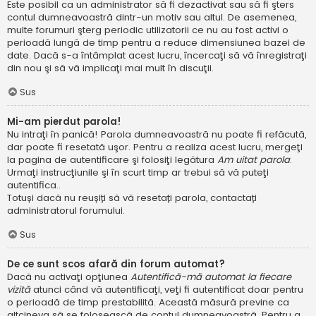
Este posibil ca un administrator să fi dezactivat sau să fi şters
contul dumneavoastră dintr-un motiv sau altul. De asemenea,
multe forumuri şterg periodic utilizatorii ce nu au fost activi o
perioadă lungă de timp pentru a reduce dimensiunea bazei de
date. Dacă s-a întâmplat acest lucru, încercaţi să vă înregistraţi
din nou şi să vă implicaţi mai mult în discuţii.
Sus
Mi-am pierdut parola!
Nu intraţi în panică! Parola dumneavoastră nu poate fi refăcută,
dar poate fi resetată uşor. Pentru a realiza acest lucru, mergeţi
la pagina de autentificare şi folosiţi legătura
Am uitat parola
.
Urmaţi instrucţiunile şi în scurt timp ar trebui să vă puteţi
autentifica..
Totuși dacă nu reușiți să vă resetați parola, contactați
administratorul forumului.
Sus
De ce sunt scos afară din forum automat?
Dacă nu activaţi opţiunea
Autentifică-mă automat la fiecare
vizită
atunci când vă autentificaţi, veţi fi autentificat doar pentru
o perioadă de timp prestabilită. Această măsură previne ca
altcineva să se folosească de contul dumneavoastră. Pentru a