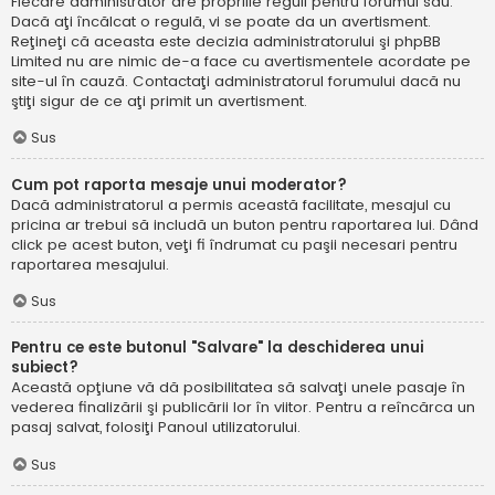
Fiecare administrator are propriile reguli pentru forumul său.
Dacă aţi încălcat o regulă, vi se poate da un avertisment.
Reţineţi că aceasta este decizia administratorului şi phpBB
Limited nu are nimic de-a face cu avertismentele acordate pe
site-ul în cauză. Contactaţi administratorul forumului dacă nu
ştiţi sigur de ce aţi primit un avertisment.
Sus
Cum pot raporta mesaje unui moderator?
Dacă administratorul a permis această facilitate, mesajul cu
pricina ar trebui să includă un buton pentru raportarea lui. Dând
click pe acest buton, veţi fi îndrumat cu paşii necesari pentru
raportarea mesajului.
Sus
Pentru ce este butonul "Salvare" la deschiderea unui
subiect?
Această opţiune vă dă posibilitatea să salvaţi unele pasaje în
vederea finalizării şi publicării lor în viitor. Pentru a reîncărca un
pasaj salvat, folosiţi Panoul utilizatorului.
Sus