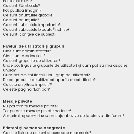
Pot folosi HTML?
Ce sunt Zâmbetele?
Pot publica imagini?
Ce sunt anunţurile globale?
Ce sunt anunţurile?
Ce sunt subiectele importante?
Ce sunt subiectele blocate/închise?
Ce sunt iconiţele de subiect?
Niveluri de utilizatori şi grupuri
Cine sunt administratorii?
Cine sunt moderatorii?
Ce sunt grupurile de utilizatori?
Unde pot fi găsite grupurile de utilizatori şi cum pot să mă asociez
unuia?
Cum pot deveni liderul unui grup de utilizatori?
De ce grupurile de utilizatori apar în culori diferite?
Ce este un „Grup implicit”?
Ce este pagina "Echipa"?
Mesaje private
Nu pot trimite mesaje private!
Tot primesc mesaje private nedorite!
Am primit spam-uri sau mesaje abuzive de la cineva din forum!
Prieteni şi persoane neagreate
Ce este lista de prieteni şi persoane neagreate?