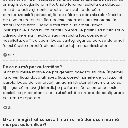
urmaţi instrucţiunile primite. Unele forumuri solicită ca utilizatorii
noi să fie activaţi; contul poate fi activat fie de către
dumneavoastră personal, fie de către un administrator înainte
de a vă putea autentifica, aceste informații au fost oferite în
timpul înregistrării. Dacă a fost trimis un email, urmați
instrucțiunile. Dacă nu ați primit un email, e posibil să fi furnizat o
adresă de email invalidă sau mesajul a fost considerat
nesolicitat de filtru spam. Daca sunteţi sigur că adresa de email
folosită este corectă, atunci contactaţi un administrator.
Sus
De ce nu mă pot autentifica?
Sunt mai multe motive ce pot genera această situație. În primul
rând verificaţi dacă aţi specificat corect numele de utilizator şi
parola. Dacă da, contactaţi un administrator al forumului ca să
fiţi sigur că nu aveţi interdicţie pe forum. De asemenea, este
posibil ca proprietarul site-ului să aibă o eroare de configurare
ce trebuie reparată.
Sus
M-am înregistrat cu ceva timp în urmă dar acum nu mă
mai pot autentifica?!