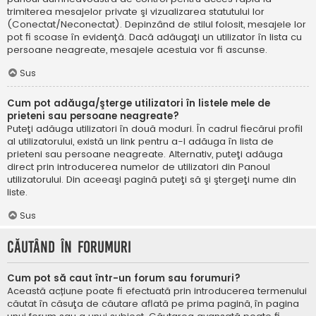
trimiterea mesajelor private şi vizualizarea statutului lor
(Conectat/Neconectat). Depinzând de stilul folosit, mesajele lor
pot fi scoase în evidenţă. Dacă adăugaţi un utilizator în lista cu
persoane neagreate, mesajele acestuia vor fi ascunse.
Sus
Cum pot adăuga/şterge utilizatori în listele mele de
prieteni sau persoane neagreate?
Puteţi adăuga utilizatori în două moduri. În cadrul fiecărui profil
al utilizatorului, există un link pentru a-l adăuga în lista de
prieteni sau persoane neagreate. Alternativ, puteţi adăuga
direct prin introducerea numelor de utilizatori din Panoul
utilizatorului. Din aceeaşi pagină puteţi să şi ştergeţi nume din
liste.
Sus
Căutând în forumuri
Cum pot să caut într-un forum sau forumuri?
Această acțiune poate fi efectuată prin introducerea termenului
căutat în căsuţa de căutare aflată pe prima pagină, în pagina