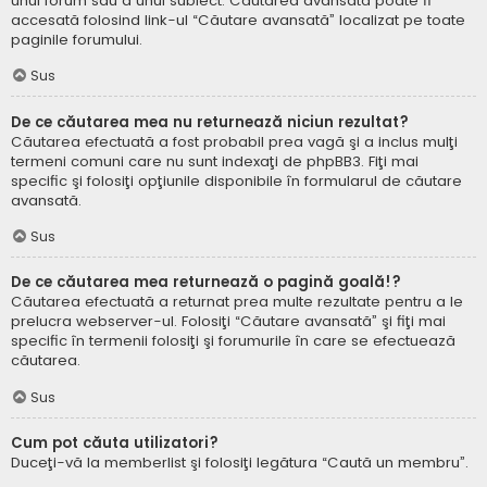
unui forum sau a unui subiect. Căutarea avansată poate fi
accesată folosind link-ul “Căutare avansată” localizat pe toate
paginile forumului.
Sus
De ce căutarea mea nu returnează niciun rezultat?
Căutarea efectuată a fost probabil prea vagă şi a inclus mulţi
termeni comuni care nu sunt indexaţi de phpBB3. Fiţi mai
specific şi folosiţi opţiunile disponibile în formularul de căutare
avansată.
Sus
De ce căutarea mea returnează o pagină goală!?
Căutarea efectuată a returnat prea multe rezultate pentru a le
prelucra webserver-ul. Folosiţi “Căutare avansată” şi fiţi mai
specific în termenii folosiţi şi forumurile în care se efectuează
căutarea.
Sus
Cum pot căuta utilizatori?
Duceţi-vă la memberlist şi folosiţi legătura “Caută un membru”.