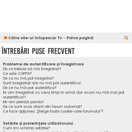
C
Către site-ul Infopescar Tv
Prima pagină
ă
Întrebări puse frecvent
u
t
Probleme de autentificare şi înregistrare
a
De ce trebuie să mă înregistrez?
Ce este COPPA?
r
De ce nu mă pot înregistra?
Sunt înregistrat dar nu mă pot autentifica!
e
De ce nu mă pot autentifica?
M-am înregistrat cu ceva timp în urmă dar acum nu mă mai pot
autentifica?!
Mi-am pierdut parola!
De ce sunt scos afară din forum automat?
Ce face opţiunea „Şterge toate cookie-urile forumului”?
Setările şi preferinţele utilizatorului
Cum îmi schimb setările?