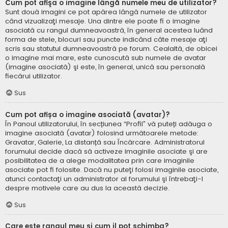
Cum pot afişa o imagine lângă numele meu de utilizator?
Sunt două imagini ce pot apărea lângă numele de utilizator
când vizualizaţi mesaje. Una dintre ele poate fi o imagine
asociată cu rangul dumneavoastră, în general acestea luând
forma de stele, blocuri sau puncte indicând câte mesaje aţi
scris sau statutul dumneavoastră pe forum. Cealaltă, de obicei
o imagine mai mare, este cunoscută sub numele de avatar
(imagine asociată) şi este, în general, unică sau personală
fiecărui utilizator.
Sus
Cum pot afișa o imagine asociată (avatar)?
În Panoul utilizatorului, în secțiunea “Profil” vă puteți adăuga o
imagine asociată (avatar) folosind următoarele metode:
Gravatar, Galerie, La distanță sau Încărcare. Administratorul
forumului decide dacă să activeze imaginile asociate şi are
posibilitatea de a alege modalitatea prin care imaginile
asociate pot fi folosite. Dacă nu puteţi folosi imaginile asociate,
atunci contactaţi un administrator al forumului şi întrebaţi-l
despre motivele care au dus la această decizie.
Sus
Care este rangul meu şi cum il pot schimba?