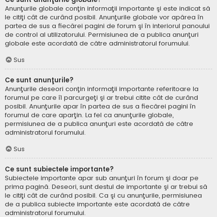
Anunţurile globale conţin informaţii importante şi este indicat să
le citiţi cât de curând posibil. Anunţurile globale vor apărea în
partea de sus a fiecărei pagini de forum şi în interiorul panoului
de control al utilizatorului. Permisiunea de a publica anunţuri
globale este acordată de către administratorul forumului.
Sus
Ce sunt anunţurile?
Anunţurile deseori conţin informaţii importante referitoare la
forumul pe care îl parcurgeţi şi ar trebui citite cât de curând
posibil. Anunţurile apar în partea de sus a fiecărei pagini în
forumul de care aparţin. La fel ca anunţurile globale,
permisiunea de a publica anunţuri este acordată de către
administratorul forumului.
Sus
Ce sunt subiectele importante?
Subiectele importante apar sub anunţuri în forum şi doar pe
prima pagină. Deseori, sunt destul de importante şi ar trebui să
le citiţi cât de curând posibil. Ca şi cu anunţurile, permisiunea
de a publica subiecte importante este acordată de către
administratorul forumului.