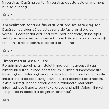
înregistraţi. Dacă nu sunteţi înregistrat, acesta este un moment
bun să o faceţi.
Sus
Am schimbat zona de fus orar, dar ora tot este greşită!
Dacă sunteţi sigur că aţi setat zona de fus orar şi ora de
vară/DST corect dar ora înca este încă incorectă, atunci tipul
setat pe ceasul serverului este incorect. Vă rugăm să contactaţi
un administrator pentru a corecta problema.
Sus
Limba mea nu este în listă!
Fie administratorul nu a instalat limba dumneavoastră sau
nimeni nu a tradus încă acest forum în limba dumneavoastră.
Încercaţi să-l întrebaţi pe administratorul forumului dacă poate
instala limba de care aveţi nevoie. Dacă pachetul de limbă nu
există, sunteţi liber să creaţi o nouă traducere. Mai multe
informaţii pot fi gasite pe site-ul grupului phpBB (folosiţi link-ul
din partea inferioară a paginilor forumului)
Sus