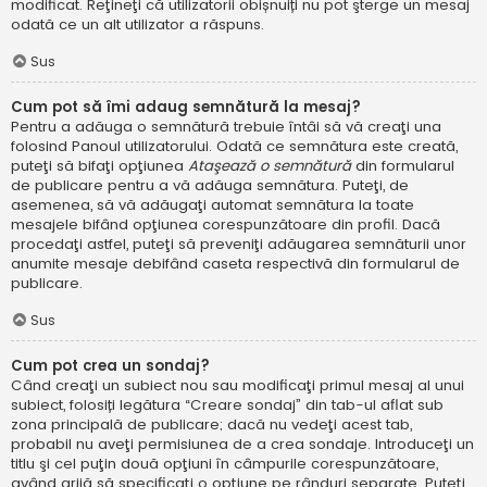
modificat. Reţineţi că utilizatorii obișnuiți nu pot şterge un mesaj
odată ce un alt utilizator a răspuns.
Sus
Cum pot să îmi adaug semnătură la mesaj?
Pentru a adăuga o semnătură trebuie întâi să vă creaţi una
folosind Panoul utilizatorului. Odată ce semnătura este creată,
puteţi să bifaţi opţiunea
Ataşează o semnătură
din formularul
de publicare pentru a vă adăuga semnătura. Puteţi, de
asemenea, să vă adăugaţi automat semnătura la toate
mesajele bifând opţiunea corespunzătoare din profil. Dacă
procedaţi astfel, puteţi să preveniţi adăugarea semnăturii unor
anumite mesaje debifând caseta respectivă din formularul de
publicare.
Sus
Cum pot crea un sondaj?
Când creaţi un subiect nou sau modificaţi primul mesaj al unui
subiect, folosiți legătura “Creare sondaj” din tab-ul aflat sub
zona principală de publicare; dacă nu vedeţi acest tab,
probabil nu aveţi permisiunea de a crea sondaje. Introduceţi un
titlu şi cel puţin două opţiuni în câmpurile corespunzătoare,
având grijă să specificaţi o opţiune pe rânduri separate. Puteţi