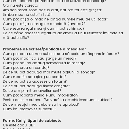
Cum îmi ascund prezența în lista de utilizatori conectați?
Ora nu este corectă!
Am schimbat zona de fus orar, dar ora tot este greşită!
Limba mea nu este în listă!
Cum pot afişa o imagine lângă numele meu de utilizator?
Cum pot afișa o imagine asociată (avatar)?
Care este rangul meu şi cum il pot schimba?
De ce când folosesc legătura de email a unui utilizator îmi cere să
mă autentific?
Probleme de scriere/publicare a mesajelor
Cum pot crea un nou subiect sau să scriu un răspuns în forum?
Cum pot modifica sau şterge un mesaj?
Cum pot să îmi adaug semnătură la mesaj?
Cum pot crea un sondaj?
De ce nu pot adăuga mai multe opţiuni la sondaj?
Cum modific sau şterg un sondaj?
De ce nu pot să accesez un forum?
De ce nu pot adăuga fişiere ataşate?
De ce am primit un avertisment?
Cum pot raporta mesaje unui moderator?
Pentru ce este butonul "Salvare" la deschiderea unui subiect?
De ce mesajul meu trebuie să fie aprobat?
Cum îmi promovez subiectul?
Formatări şi tipuri de subiecte
Ce este codul BB?