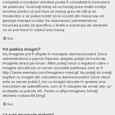
completă a iconiţelor emotive poate fi consultată în formularul
de publicare. Încercaţi totuşi să nu folosiţi prea multe iconiţe
emotive pentru că pot face un mesaj greu de citit şi un
moderator s-ar putea hotărî să le scoată din mesaj sau să
şteargă mesajul cu totul. De asemenea, administratorul
forumului poate să specifice o limită a numărului de zâmbete
ce se pot folosi în cadrul unui mesaj.
Sus
Pot publica imagini?
Da, imaginile pot fi afişate în mesajele dumneavoastră. Dacă
administratorul a permis fişierele ataşate, puteţi să încărcaţi
imaginile direct pe forum. Altfel, puteţi folosi o legatură către o
imagine stocată pe un server accesibil publicului, cum ar fi
http://www.exemplu.com/imaginea-mea.gif. Nu puteţi să creaţi
legături cu imagini din calculatorul dumneavoastră (doar dacă
este un server public), nici cu imagini stocate în spatele unui
mecanism de autentificare, cum ar fi căsuţele de email, site-uri
protejate cu parolă, etc. Pentru a afişa imaginea, folosiţi
eticheta codului BB [img].
Sus
Ce sunt anunţurile globale?