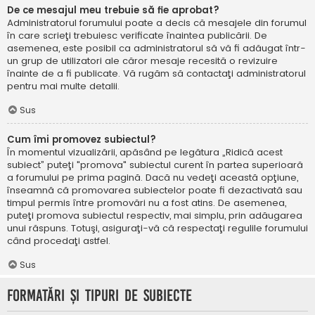
De ce mesajul meu trebuie să fie aprobat?
Administratorul forumului poate a decis că mesajele din forumul
în care scrieţi trebuiesc verificate înaintea publicării. De
asemenea, este posibil ca administratorul să vă fi adăugat într-
un grup de utilizatori ale căror mesaje recesită o revizuire
înainte de a fi publicate. Vă rugăm să contactaţi administratorul
pentru mai multe detalii.
Sus
Cum îmi promovez subiectul?
În momentul vizualizării, apăsând pe legătura „Ridică acest
subiect” puteţi "promova" subiectul curent în partea superioară
a forumului pe prima pagină. Dacă nu vedeţi această opţiune,
înseamnă că promovarea subiectelor poate fi dezactivată sau
timpul permis între promovări nu a fost atins. De asemenea,
puteţi promova subiectul respectiv, mai simplu, prin adăugarea
unui răspuns. Totuşi, asiguraţi-vă că respectaţi regulile forumului
când procedaţi astfel.
Sus
Formatări şi tipuri de subiecte