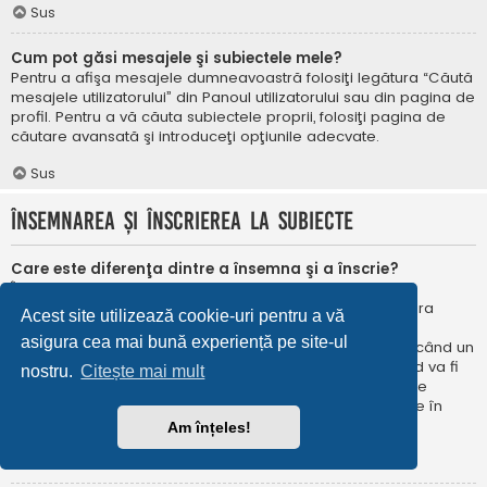
Sus
Cum pot găsi mesajele şi subiectele mele?
Pentru a afişa mesajele dumneavoastră folosiţi legătura “Căută
mesajele utilizatorului” din Panoul utilizatorului sau din pagina de
profil. Pentru a vă căuta subiectele proprii, folosiţi pagina de
căutare avansată şi introduceţi opţiunile adecvate.
Sus
Însemnarea şi înscrierea la subiecte
Care este diferenţa dintre a însemna şi a înscrie?
În phpBB 3.0 însemnarea era foarte asemănătoare cu
însemnarea în browser-ul web. Nu eraţi notificat când era
Acest site utilizează cookie-uri pentru a vă
publicat un răspuns. În phpBB 3.1, însemnarea este
asigura cea mai bună experiență pe site-ul
asemănătoarea înscrierii la un subiect. Puteți fi notificat când un
subiect este actualizat. Înscriindu-vă, veţi fi notificat când va fi
nostru.
Citește mai mult
publicat un răspuns în subiectul sau în forum. Opțiunile de
notificare pentru însemnare și înscriere pot fi configurate în
Panoul utilizatorului, sub “Preferințe forum”.
Am înțeles!
Sus