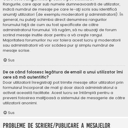
Rangurile, care apar sub numele dumneavoastră de utilizator,
indică numărul de mesaje pe care le-aţi scris sau identifică
anumiţi utilizatori (de exemplu moderatorii şi administratorii). În
general, nu puteţi schimba direct denumirea rangurilor
forumului faţă de cum au fost specificate de către
administratorul forumului. Vă rugăm, să nu abuzaţi de forum
scriind mesaje inutile doar pentru a vă creşte rangul.
Majoritatea forumurilor nu vor tolera acest lucru şi moderatorii
sau administratorii vă vor scădea pur şi simplu numărul de
mesaje scrise.
Sus
De ce când folosesc legătura de email a unui utilizator îmi
cere să mă autentific?
Doar utilizatorii înregistraţi pot trimite mesaje altor utilizatori prin
formularul încorporat de mail şi doar dacă administratorul a
activat această facilitate. Acest lucru se întâmplă pentru a
preveni folosirea maliţioasă a sistemului de mesagerie de către
utilizatorii anonimi.
Sus
Probleme de scriere/publicare a mesajelor