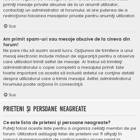
primiţi mesaje private abuzive de la un anumit utilizator,
contactaţi un administrator al forumului; el are puterea de a
restricţiona folosirea mesajelor private pentru anumiţi utilizatori.
Sus
Am primit spam-uri sau mesaje abuzive de la cineva din
forum!
Ne pare rău să auzim acest lucru. Opţiunea de trimitere a unui
mesaj electronic include măsuri de siguranţă pentru a observa
care utilizatori trimit astfel de mesaje. Ar trebui să trimiteţi
administratorului o copie completă a mesajului primit. Este
foarte important ca acesta să includă antetul ce conţine detalii
despre utilizatorul care a trimis mesajul. Astfel, administratorul
forumului poate acţiona în consecinţă.
Sus
Prieteni şi persoane neagreate
Ce este lista de prieteni şi persoane neagreate?
Puteţi folosi aceste liste pentru a organiza ceilalţi membri de pe
forum. Utilizatorii adăugaţi listei de prieteni vor fi afişaţi în
panoul dumneavoastră de control pentru acces rapid la