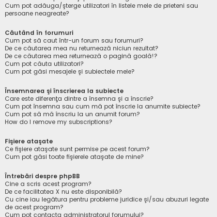
Cum pot adăuga/şterge utilizatori în listele mele de prieteni sau
persoane neagreate?
Căutând în forumuri
Cum pot să caut într-un forum sau forumuri?
De ce căutarea mea nu returnează niciun rezultat?
De ce căutarea mea returnează o pagină goală!?
Cum pot căuta utilizatori?
Cum pot găsi mesajele şi subiectele mele?
Însemnarea şi înscrierea la subiecte
Care este diferenţa dintre a însemna şi a înscrie?
Cum pot însemna sau cum mă pot înscrie la anumite subiecte?
Cum pot să mă înscriu la un anumit forum?
How do I remove my subscriptions?
Fişiere ataşate
Ce fişiere ataşate sunt permise pe acest forum?
Cum pot găsi toate fişierele ataşate de mine?
Întrebări despre phpBB
Cine a scris acest program?
De ce facilitatea X nu este disponibilă?
Cu cine iau legătura pentru probleme juridice şi/sau abuzuri legate
de acest program?
Cum pot contacta administratorul forumului?