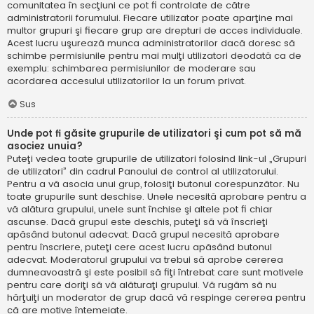
comunitatea în secţiuni ce pot fi controlate de către
administratorii forumului. Fiecare utilizator poate aparţine mai
multor grupuri şi fiecare grup are drepturi de acces individuale.
Acest lucru uşurează munca administratorilor dacă doresc să
schimbe permisiunile pentru mai mulţi utilizatori deodată ca de
exemplu: schimbarea permisiunilor de moderare sau
acordarea accesului utilizatorilor la un forum privat.
Sus
Unde pot fi găsite grupurile de utilizatori şi cum pot să mă
asociez unuia?
Puteţi vedea toate grupurile de utilizatori folosind link-ul „Grupuri
de utilizatori” din cadrul Panoului de control al utilizatorului.
Pentru a vă asocia unui grup, folosiţi butonul corespunzător. Nu
toate grupurile sunt deschise. Unele necesită aprobare pentru a
vă alătura grupului, unele sunt închise şi altele pot fi chiar
ascunse. Dacă grupul este deschis, puteţi să vă înscrieţi
apăsând butonul adecvat. Dacă grupul necesită aprobare
pentru înscriere, puteţi cere acest lucru apăsând butonul
adecvat. Moderatorul grupului va trebui să aprobe cererea
dumneavoastră şi este posibil să fiţi întrebat care sunt motivele
pentru care doriţi să vă alăturaţi grupului. Vă rugăm să nu
hărţuiţi un moderator de grup dacă vă respinge cererea pentru
că are motive întemeiate.