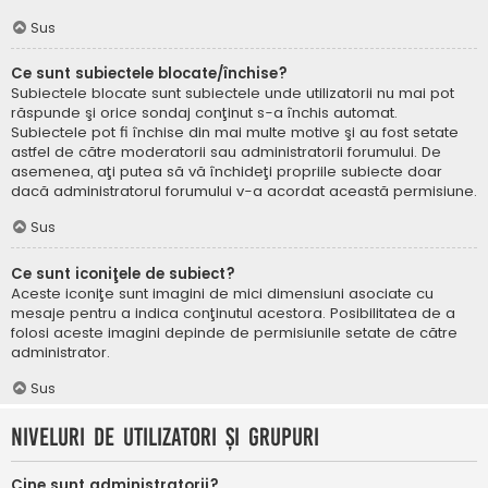
Sus
Ce sunt subiectele blocate/închise?
Subiectele blocate sunt subiectele unde utilizatorii nu mai pot
răspunde şi orice sondaj conţinut s-a închis automat.
Subiectele pot fi închise din mai multe motive şi au fost setate
astfel de către moderatorii sau administratorii forumului. De
asemenea, aţi putea să vă închideţi propriile subiecte doar
dacă administratorul forumului v-a acordat această permisiune.
Sus
Ce sunt iconiţele de subiect?
Aceste iconiţe sunt imagini de mici dimensiuni asociate cu
mesaje pentru a indica conţinutul acestora. Posibilitatea de a
folosi aceste imagini depinde de permisiunile setate de către
administrator.
Sus
Niveluri de utilizatori şi grupuri
Cine sunt administratorii?