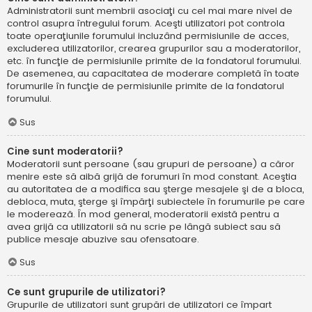
Administratorii sunt membrii asociaţi cu cel mai mare nivel de
control asupra întregului forum. Aceşti utilizatori pot controla
toate operaţiunile forumului incluzând permisiunile de acces,
excluderea utilizatorilor, crearea grupurilor sau a moderatorilor,
etc. în funcţie de permisiunile primite de la fondatorul forumului.
De asemenea, au capacitatea de moderare completă în toate
forumurile în funcţie de permisiunile primite de la fondatorul
forumului.
Sus
Cine sunt moderatorii?
Moderatorii sunt persoane (sau grupuri de persoane) a căror
menire este să aibă grijă de forumuri în mod constant. Aceştia
au autoritatea de a modifica sau şterge mesajele şi de a bloca,
debloca, muta, şterge şi împărţi subiectele în forumurile pe care
le moderează. În mod general, moderatorii există pentru a
avea grijă ca utilizatorii să nu scrie pe lângă subiect sau să
publice mesaje abuzive sau ofensatoare.
Sus
Ce sunt grupurile de utilizatori?
Grupurile de utilizatori sunt grupări de utilizatori ce împart