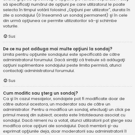
să specificaţi numărul de opţiuni pe care utilizatorul le poate
selecta în timpul votării folosind „Opţiuni per utilizator”, durata în
zile a sondajului (0 înseamnă un sondaj permanent) şi în cele
din urmă opţiunea ce permite utilizatorilor să-şi schimbe
voturile.
Sus
De ce nu pot adăuga mai multe opţiuni la sondaj?
Limita pentru opţiunile sondajului este specificată de către
administratorul forumului. Dacă simțiţi că trebuie să adăugaţi
opţiuni suplimentare sondajului peste limita permisă, atunci
contactaţi administratorul forumului.
Sus
Cum modific sau şterg un sondaj?
Ca şi în cazul mesajelor, sondajele pot fi modificate doar de
către autorul acestora, un moderator sau de către un
administrator. Pentru a modifica un sondaj, efectuaţi un click pe
primul mesaj din subiect; acesta este întotdeauna asociat cu
sondajul. Dacă nimeni nu a votat, atunci utilizatorii pot şterge sau
modifica orice opţiuni ale sondajului. Dacă membrii şi-au
exprimat opţiunile deja, doar moderatorii sau administratorii îl