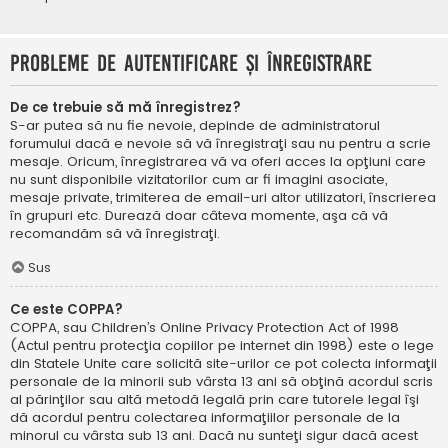
Probleme de autentificare şi înregistrare
De ce trebuie să mă înregistrez?
S-ar putea să nu fie nevoie, depinde de administratorul
forumului dacă e nevoie să vă înregistraţi sau nu pentru a scrie
mesaje. Oricum, înregistrarea vă va oferi acces la opţiuni care
nu sunt disponibile vizitatorilor cum ar fi imagini asociate,
mesaje private, trimiterea de email-uri altor utilizatori, înscrierea
în grupuri etc. Durează doar câteva momente, aşa că vă
recomandăm să vă înregistraţi.
Sus
Ce este COPPA?
COPPA, sau Children’s Online Privacy Protection Act of 1998
(Actul pentru protecţia copiilor pe internet din 1998) este o lege
din Statele Unite care solicită site-urilor ce pot colecta informaţii
personale de la minorii sub vârsta 13 ani să obţină acordul scris
al părinţilor sau altă metodă legală prin care tutorele legal îşi
dă acordul pentru colectarea informaţiilor personale de la
minorul cu vârsta sub 13 ani. Dacă nu sunteţi sigur dacă acest