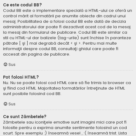
Ce este codul BB?
Codul BB este o implementare specială a HTML-ului ce oferă un
control mărit al formatării pe anumite obiecte din cadrul unui
mesaj. Posibilitatea de a folosi codul BB este dată de decizia
administratorului dar poate fi dezactivat acest cod de la mesaj
la mesaj din formularul de publicare. Codul BB este similar ca
stil cu HTML-ul dar balizele (tag-urile) sunt închise în paranteze
pătrate [ şi ] mai degrabă decât < şi >. Pentru mai multe
informaţii despre codul BB, consultaţi ghidul care poate fi
accesat din pagina de publicare.
Sus
Pot folosi HTML?
Nu. Nu se poate folosi cod HTML care să fie trimis la browser ca
şi fiind cod HTML. Majoritatea formatărilor întreţinute de HTML
sunt posibile folosind cod BB.
Sus
Ce sunt Zâmbetele?
Zâmbetele sau iconiţele emotive sunt imagini mici care pot fi
folosite pentru a exprima anumite sentimente folosind un cod
scurt. Spre exemplu :) înseamnă vesel , :( înseamnă trist. Lista