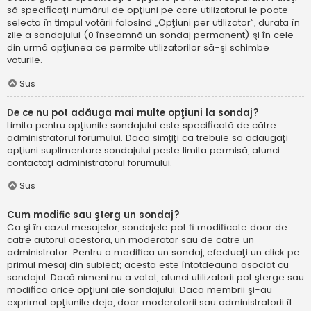
să specificaţi numărul de opţiuni pe care utilizatorul le poate
selecta în timpul votării folosind „Opţiuni per utilizator”, durata în
zile a sondajului (0 înseamnă un sondaj permanent) şi în cele
din urmă opţiunea ce permite utilizatorilor să-şi schimbe
voturile.
Sus
De ce nu pot adăuga mai multe opţiuni la sondaj?
Limita pentru opţiunile sondajului este specificată de către
administratorul forumului. Dacă simțiţi că trebuie să adăugaţi
opţiuni suplimentare sondajului peste limita permisă, atunci
contactaţi administratorul forumului.
Sus
Cum modific sau şterg un sondaj?
Ca şi în cazul mesajelor, sondajele pot fi modificate doar de
către autorul acestora, un moderator sau de către un
administrator. Pentru a modifica un sondaj, efectuaţi un click pe
primul mesaj din subiect; acesta este întotdeauna asociat cu
sondajul. Dacă nimeni nu a votat, atunci utilizatorii pot şterge sau
modifica orice opţiuni ale sondajului. Dacă membrii şi-au
exprimat opţiunile deja, doar moderatorii sau administratorii îl