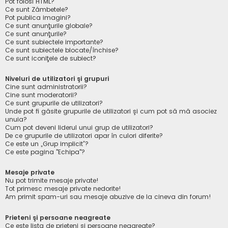
Pot folosi HTML?
Ce sunt Zâmbetele?
Pot publica imagini?
Ce sunt anunţurile globale?
Ce sunt anunţurile?
Ce sunt subiectele importante?
Ce sunt subiectele blocate/închise?
Ce sunt iconiţele de subiect?
Niveluri de utilizatori şi grupuri
Cine sunt administratorii?
Cine sunt moderatorii?
Ce sunt grupurile de utilizatori?
Unde pot fi găsite grupurile de utilizatori şi cum pot să mă asociez
unuia?
Cum pot deveni liderul unui grup de utilizatori?
De ce grupurile de utilizatori apar în culori diferite?
Ce este un „Grup implicit”?
Ce este pagina "Echipa"?
Mesaje private
Nu pot trimite mesaje private!
Tot primesc mesaje private nedorite!
Am primit spam-uri sau mesaje abuzive de la cineva din forum!
Prieteni şi persoane neagreate
Ce este lista de prieteni şi persoane neagreate?