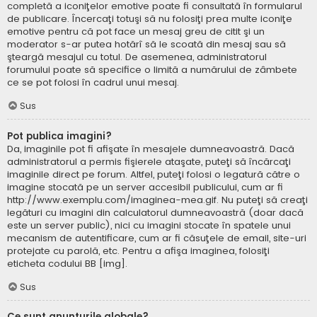
completă a iconiţelor emotive poate fi consultată în formularul
de publicare. Încercaţi totuşi să nu folosiţi prea multe iconiţe
emotive pentru că pot face un mesaj greu de citit şi un
moderator s-ar putea hotărî să le scoată din mesaj sau să
şteargă mesajul cu totul. De asemenea, administratorul
forumului poate să specifice o limită a numărului de zâmbete
ce se pot folosi în cadrul unui mesaj.
Sus
Pot publica imagini?
Da, imaginile pot fi afişate în mesajele dumneavoastră. Dacă
administratorul a permis fişierele ataşate, puteţi să încărcaţi
imaginile direct pe forum. Altfel, puteţi folosi o legatură către o
imagine stocată pe un server accesibil publicului, cum ar fi
http://www.exemplu.com/imaginea-mea.gif. Nu puteţi să creaţi
legături cu imagini din calculatorul dumneavoastră (doar dacă
este un server public), nici cu imagini stocate în spatele unui
mecanism de autentificare, cum ar fi căsuţele de email, site-uri
protejate cu parolă, etc. Pentru a afişa imaginea, folosiţi
eticheta codului BB [img].
Sus
Ce sunt anunţurile globale?