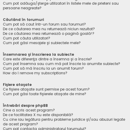
Cum pot adăuga/şterge utilizatori în listele mele de prieteni sau
persoane neagreate?
Căutând în forumuri
Cum pot să caut într-un forum sau forumuri?
De ce căutarea mea nu returnează niciun rezultat?
De ce căutarea mea returnează o pagină goală!?
Cum pot căuta utilizatori?
Cum pot găsi mesajele şi subiectele mele?
Însemnarea şi înscrierea la subiecte
Care este diferenţa dintre a însemna şi a înscrie?
Cum pot însemna sau cum mă pot înscrie la anumite subiecte?
Cum pot să mă înscriu la un anumit forum?
How do I remove my subscriptions?
Fişiere ataşate
Ce fişiere ataşate sunt permise pe acest forum?
Cum pot găsi toate fişierele ataşate de mine?
Întrebări despre phpBB
Cine a scris acest program?
De ce facilitatea X nu este disponibilă?
Cu cine iau legătura pentru probleme juridice şi/sau abuzuri legate
de acest program?
Cum pot contacta administratorul forumului?