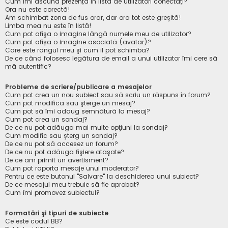
Cum îmi ascund prezența în lista de utilizatori conectați?
Ora nu este corectă!
Am schimbat zona de fus orar, dar ora tot este greşită!
Limba mea nu este în listă!
Cum pot afişa o imagine lângă numele meu de utilizator?
Cum pot afișa o imagine asociată (avatar)?
Care este rangul meu şi cum il pot schimba?
De ce când folosesc legătura de email a unui utilizator îmi cere să
mă autentific?
Probleme de scriere/publicare a mesajelor
Cum pot crea un nou subiect sau să scriu un răspuns în forum?
Cum pot modifica sau şterge un mesaj?
Cum pot să îmi adaug semnătură la mesaj?
Cum pot crea un sondaj?
De ce nu pot adăuga mai multe opţiuni la sondaj?
Cum modific sau şterg un sondaj?
De ce nu pot să accesez un forum?
De ce nu pot adăuga fişiere ataşate?
De ce am primit un avertisment?
Cum pot raporta mesaje unui moderator?
Pentru ce este butonul "Salvare" la deschiderea unui subiect?
De ce mesajul meu trebuie să fie aprobat?
Cum îmi promovez subiectul?
Formatări şi tipuri de subiecte
Ce este codul BB?