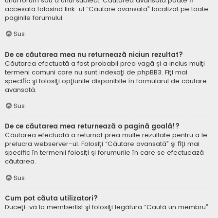
unui forum sau a unui subiect. Căutarea avansată poate fi
accesată folosind link-ul “Căutare avansată” localizat pe toate
paginile forumului.
Sus
De ce căutarea mea nu returnează niciun rezultat?
Căutarea efectuată a fost probabil prea vagă şi a inclus mulţi
termeni comuni care nu sunt indexaţi de phpBB3. Fiţi mai
specific şi folosiţi opţiunile disponibile în formularul de căutare
avansată.
Sus
De ce căutarea mea returnează o pagină goală!?
Căutarea efectuată a returnat prea multe rezultate pentru a le
prelucra webserver-ul. Folosiţi “Căutare avansată” şi fiţi mai
specific în termenii folosiţi şi forumurile în care se efectuează
căutarea.
Sus
Cum pot căuta utilizatori?
Duceţi-vă la memberlist şi folosiţi legătura “Caută un membru”.