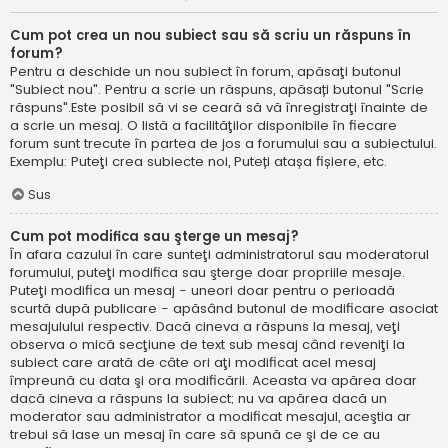
Cum pot crea un nou subiect sau să scriu un răspuns în
forum?
Pentru a deschide un nou subiect în forum, apăsaţi butonul
"Subiect nou". Pentru a scrie un răspuns, apăsați butonul "Scrie
răspuns".Este posibil să vi se ceară să vă înregistraţi înainte de
a scrie un mesaj. O listă a facilităţilor disponibile în fiecare
forum sunt trecute în partea de jos a forumului sau a subiectului.
Exemplu: Puteţi crea subiecte noi, Puteți atașa fișiere, etc.
Sus
Cum pot modifica sau şterge un mesaj?
În afara cazului în care sunteţi administratorul sau moderatorul
forumului, puteţi modifica sau şterge doar propriile mesaje.
Puteţi modifica un mesaj - uneori doar pentru o perioadă
scurtă după publicare - apăsând butonul de modificare asociat
mesajulului respectiv. Dacă cineva a răspuns la mesaj, veţi
observa o mică secţiune de text sub mesaj când reveniţi la
subiect care arată de câte ori aţi modificat acel mesaj
împreună cu data şi ora modificării. Aceasta va apărea doar
dacă cineva a răspuns la subiect; nu va apărea dacă un
moderator sau administrator a modificat mesajul, aceştia ar
trebui să lase un mesaj în care să spună ce şi de ce au