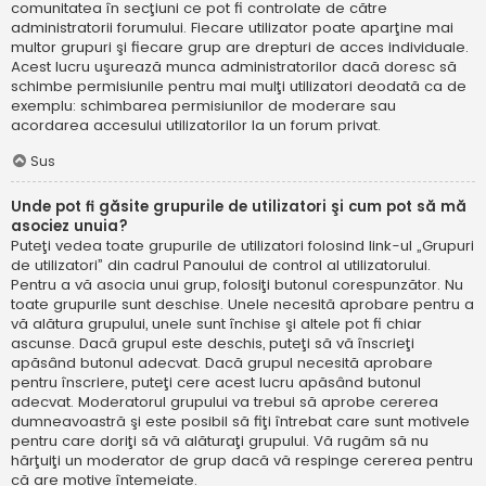
comunitatea în secţiuni ce pot fi controlate de către
administratorii forumului. Fiecare utilizator poate aparţine mai
multor grupuri şi fiecare grup are drepturi de acces individuale.
Acest lucru uşurează munca administratorilor dacă doresc să
schimbe permisiunile pentru mai mulţi utilizatori deodată ca de
exemplu: schimbarea permisiunilor de moderare sau
acordarea accesului utilizatorilor la un forum privat.
Sus
Unde pot fi găsite grupurile de utilizatori şi cum pot să mă
asociez unuia?
Puteţi vedea toate grupurile de utilizatori folosind link-ul „Grupuri
de utilizatori” din cadrul Panoului de control al utilizatorului.
Pentru a vă asocia unui grup, folosiţi butonul corespunzător. Nu
toate grupurile sunt deschise. Unele necesită aprobare pentru a
vă alătura grupului, unele sunt închise şi altele pot fi chiar
ascunse. Dacă grupul este deschis, puteţi să vă înscrieţi
apăsând butonul adecvat. Dacă grupul necesită aprobare
pentru înscriere, puteţi cere acest lucru apăsând butonul
adecvat. Moderatorul grupului va trebui să aprobe cererea
dumneavoastră şi este posibil să fiţi întrebat care sunt motivele
pentru care doriţi să vă alăturaţi grupului. Vă rugăm să nu
hărţuiţi un moderator de grup dacă vă respinge cererea pentru
că are motive întemeiate.