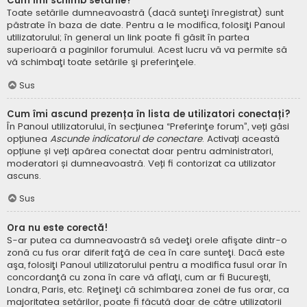
Cum îmi schimb setările?
Toate setările dumneavoastră (dacă sunteţi înregistrat) sunt
păstrate în baza de date. Pentru a le modifica, folosiţi Panoul
utilizatorului; în general un link poate fi găsit în partea
superioară a paginilor forumului. Acest lucru vă va permite să
vă schimbaţi toate setările şi preferinţele.
Sus
Cum îmi ascund prezența în lista de utilizatori conectați?
În Panoul utilizatorului, în secțiunea “Preferinţe forum”, veți găsi
opțiunea
Ascunde indicatorul de conectare
. Activați această
opțiune și veți apărea conectat doar pentru administratori,
moderatori și dumneavoastră. Veți fi contorizat ca utilizator
ascuns.
Sus
Ora nu este corectă!
S-ar putea ca dumneavoastră să vedeţi orele afişate dintr-o
zonă cu fus orar diferit faţă de cea în care sunteţi. Dacă este
aşa, folosiţi Panoul utilizatorului pentru a modifica fusul orar în
concordanţă cu zona în care vă aflaţi, cum ar fi Bucureşti,
Londra, Paris, etc. Reţineţi că schimbarea zonei de fus orar, ca
majoritatea setărilor, poate fi făcută doar de către utilizatorii