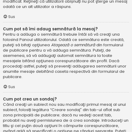
modificat. Reţineţi că utilizatorii obișnuiți nu pot şterge un mesaj
odată ce un alt utilizator a răspuns.
Sus
Cum pot să îmi adaug semnătură la mesaj?
Pentru a adăuga o semnătură trebuie întâi să vă creaţi una
folosind Panoul utilizatorului. Odată ce semnătura este creată,
puteţi să bifaţi opţiunea
Ataşează o semnătură
din formularul
de publicare pentru a vă adăuga semnătura. Puteţi, de
asemenea, să vă adăugaţi automat semnătura la toate
mesajele bifând opţiunea corespunzătoare din profil. Dacă
procedaţi astfel, puteţi să preveniţi adăugarea semnăturii unor
anumite mesaje debifând caseta respectivă din formularul de
publicare.
Sus
Cum pot crea un sondaj?
Când creaţi un subiect nou sau modificaţi primul mesaj al unui
subiect, folosiți legătura “Creare sondaj” din tab-ul aflat sub
zona principală de publicare; dacă nu vedeţi acest tab,
probabil nu aveţi permisiunea de a crea sondaje. Introduceţi un
titlu şi cel puţin două opţiuni în câmpurile corespunzătoare,
având grijă să specificaţi o opţiune pe rânduri separate. Puteţi