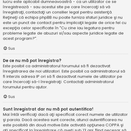
lucru este aplicabil dumneavoastră - ca un utilizator ce se
înregistrează - sau acestui site pe care încercaţi să vă
înregistraţi, contactaţi un consilier legal pentru asistenţă.
Reţineţi că echipa phpBB nu poate furniza sfaturi juridice şi nu
este un punct de contact pentru implicaţii legale de orice fel cu
excepţia celor specificate în "Cu cine iau legatura pentru
probleme legate de abuzuri si/sau aspecte juridice legate de
acest program?".
Sus
De ce nu mă pot înregistra?
Este posibil ca administratorul forumului să fi dezactivat
înregistrarea de noi utilizatori. Este posibil ca administratorul să
fi interzis adresa IP ori să fi dezactivat numele de utilizator pe
care încercaţi să-l înregistraţi. Contactați administratorul
forumului pentru ajutor.
Sus
Sunt înregistrat dar nu mă pot autentifica!
Mai întâi verificaţi dacă aţi specificat corect numele de utilizator
şi parola. Dacă acestea sunt corecte, atunci autentificarea nu
este posibilă din două motive.Este activată opţiunea COPPA şi
aţi specificat la înregistrare că aveţi sub 13 ani, fiind necesar să