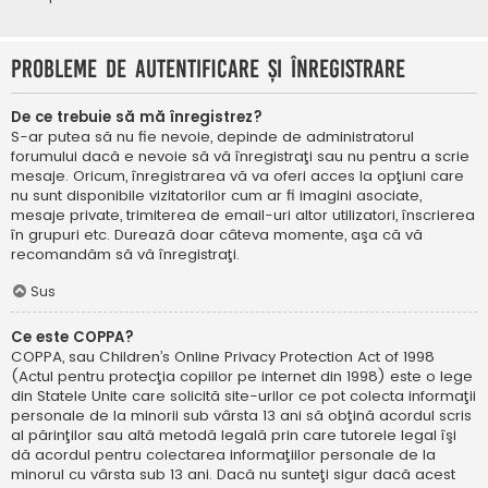
Probleme de autentificare şi înregistrare
De ce trebuie să mă înregistrez?
S-ar putea să nu fie nevoie, depinde de administratorul
forumului dacă e nevoie să vă înregistraţi sau nu pentru a scrie
mesaje. Oricum, înregistrarea vă va oferi acces la opţiuni care
nu sunt disponibile vizitatorilor cum ar fi imagini asociate,
mesaje private, trimiterea de email-uri altor utilizatori, înscrierea
în grupuri etc. Durează doar câteva momente, aşa că vă
recomandăm să vă înregistraţi.
Sus
Ce este COPPA?
COPPA, sau Children’s Online Privacy Protection Act of 1998
(Actul pentru protecţia copiilor pe internet din 1998) este o lege
din Statele Unite care solicită site-urilor ce pot colecta informaţii
personale de la minorii sub vârsta 13 ani să obţină acordul scris
al părinţilor sau altă metodă legală prin care tutorele legal îşi
dă acordul pentru colectarea informaţiilor personale de la
minorul cu vârsta sub 13 ani. Dacă nu sunteţi sigur dacă acest