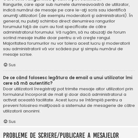
Rangurile, care apar sub numele dumneavoastră de utilizator,
indică numărul de mesaje pe care le-aţi scris sau identifică
anumiţi utilizatori (de exemplu moderatorii şi administratorii). În
general, nu puteţi schimba direct denumirea rangurilor
forumului faţă de cum au fost specificate de către
administratorul forumului. Vă rugăm, să nu abuzaţi de forum
scriind mesaje inutile doar pentru a vă creşte rangul.
Majoritatea forumurilor nu vor tolera acest lucru şi moderatorii
sau administratorii vă vor scădea pur şi simplu numărul de
mesaje scrise.
Sus
De ce când folosesc legătura de email a unui utilizator îmi
cere să mă autentific?
Doar utilizatorii înregistraţi pot trimite mesaje altor utilizatori prin
formularul încorporat de mail şi doar dacă administratorul a
activat această facilitate. Acest lucru se întâmplă pentru a
preveni folosirea maliţioasă a sistemului de mesagerie de către
utilizatorii anonimi.
Sus
Probleme de scriere/publicare a mesajelor