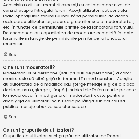
Administratorii sunt membrii asociaţi cu cel mai mare nivel de
control asupra întregului forum. Aceşti utilizatori pot controla
toate operaţiunile forumului incluzând permisiunile de acces,
excluderea utilizatorilor, crearea grupurilor sau a moderatorilor,
etc. în funcţie de permisiunile primite de la fondatorul forumului.
De asemenea, au capacitatea de moderare completă în toate
forumurile în funcţie de permisiunile primite de la fondatorul
forumului.
Sus
Cine sunt moderatorii?
Moderatorii sunt persoane (sau grupuri de persoane) a căror
menire este să aibă grijă de forumuri în mod constant. Aceştia
au autoritatea de a modifica sau şterge mesajele şi de a bloca,
debloca, muta, şterge şi împărţi subiectele în forumurile pe care
le moderează. În mod general, moderatorii există pentru a
avea grijă ca utilizatorii să nu scrie pe lângă subiect sau să
publice mesaje abuzive sau ofensatoare.
Sus
Ce sunt grupurile de utilizatori?
Grupurile de utilizatori sunt grupări de utilizatori ce împart