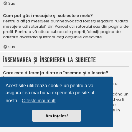
Sus
Cum pot găsi mesajele şi subiectele mele?
Pentru a afişa mesajele dumneavoastră folosiţi legătura “Căută
mesajele utilizatorului” din Panoul utilizatorului sau din pagina de
profil. Pentru a vă căuta subiectele proprii, folosiţi pagina de
căutare avansată şi introduceţi opţiunile adecvate.
Sus
Însemnarea şi înscrierea la subiecte
Care este diferenţa dintre a însemna şi a înscrie?
În phpBB 3.0 însemnarea era foarte asemănătoare cu
însemnarea în browser-ul web. Nu eraţi notificat când era
Acest site utilizează cookie-uri pentru a vă
publicat un răspuns. În phpBB 3.1, însemnarea este
asigura cea mai bună experiență pe site-ul
asemănătoarea înscrierii la un subiect. Puteți fi notificat când un
subiect este actualizat. Înscriindu-vă, veţi fi notificat când va fi
nostru.
Citește mai mult
publicat un răspuns în subiectul sau în forum. Opțiunile de
notificare pentru însemnare și înscriere pot fi configurate în
Panoul utilizatorului, sub “Preferințe forum”.
Am înțeles!
Sus