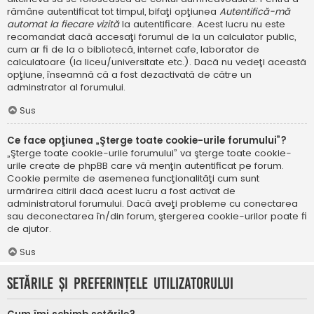
rămâne autentificat tot timpul, bifaţi opţiunea
Autentifică-mă
automat la fiecare vizită
la autentificare. Acest lucru nu este
recomandat dacă accesaţi forumul de la un calculator public,
cum ar fi de la o bibliotecă, internet cafe, laborator de
calculatoare (la liceu/universitate etc.). Dacă nu vedeţi această
opţiune, înseamnă că a fost dezactivată de către un
adminstrator al forumului.
Sus
Ce face opţiunea „Şterge toate cookie-urile forumului”?
„Şterge toate cookie-urile forumului” va şterge toate cookie-
urile create de phpBB care vă menţin autentificat pe forum.
Cookie permite de asemenea funcţionalităţi cum sunt
urmărirea citirii dacă acest lucru a fost activat de
administratorul forumului. Dacă aveţi probleme cu conectarea
sau deconectarea în/din forum, ştergerea cookie-urilor poate fi
de ajutor.
Sus
Setările şi preferinţele utilizatorului