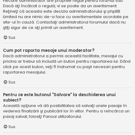
Fiecare administrator are propriile reguli pentru forumul său.
Dacă aţi încălcat o regulă, vi se poate da un avertisment.
Reţineţi că aceasta este decizia administratorului şi phpBB
Limited nu are nimic de-a face cu avertismentele acordate pe
site-ul în cauză. Contactaţi administratorul forumului dacă nu
ştiţi sigur de ce aţi primit un avertisment.
Sus
Cum pot raporta mesaje unui moderator?
Dacă administratorul a permis această facilitate, mesajul cu
pricina ar trebui să includă un buton pentru raportarea lui. Dând
click pe acest buton, veţi fi îndrumat cu paşii necesari pentru
raportarea mesajului.
Sus
Pentru ce este butonul "Salvare" la deschiderea unui
subiect?
Această opţiune vă dă posibilitatea să salvaţi unele pasaje în
vederea finalizării şi publicării lor în viitor. Pentru a reîncărca un
pasaj salvat, folosiţi Panoul utilizatorului.
Sus