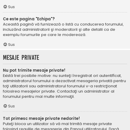
Sus
Ce este pagina "Echipa"?
Această pagină vă furnizează o listă cu conducerea forumului,
incluzând administratorii şi moderatorii şi alte detalii ca de
exemplu forumurile pe care le moderează.
Sus
Mesaje private
Nu pot trimite mesaje private!
Există trei posibile motive: nu sunteţi înregistrat ori autentificat,
administratorul forumului a dezactivat mesageria privată pentru
toţi utilizatorii sau administratorul forumului v-a restricţionat
folosirea mesajelor private. Contactaţi un administrator al
forumului pentru mai multe informaţii.
Sus
Tot primesc mesaje private nedorite!
Puteţi bloca un utilizator să vă mai trimită mesaje private
folosind regulile de mesagerie din Panoul utilizatorului. Dacă