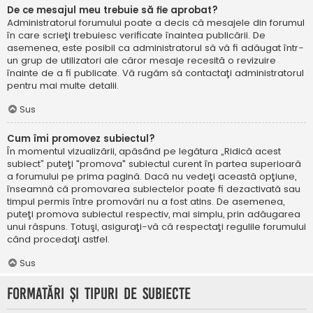
De ce mesajul meu trebuie să fie aprobat?
Administratorul forumului poate a decis că mesajele din forumul
în care scrieţi trebuiesc verificate înaintea publicării. De
asemenea, este posibil ca administratorul să vă fi adăugat într-
un grup de utilizatori ale căror mesaje recesită o revizuire
înainte de a fi publicate. Vă rugăm să contactaţi administratorul
pentru mai multe detalii.
Sus
Cum îmi promovez subiectul?
În momentul vizualizării, apăsând pe legătura „Ridică acest
subiect” puteţi "promova" subiectul curent în partea superioară
a forumului pe prima pagină. Dacă nu vedeţi această opţiune,
înseamnă că promovarea subiectelor poate fi dezactivată sau
timpul permis între promovări nu a fost atins. De asemenea,
puteţi promova subiectul respectiv, mai simplu, prin adăugarea
unui răspuns. Totuşi, asiguraţi-vă că respectaţi regulile forumului
când procedaţi astfel.
Sus
Formatări şi tipuri de subiecte