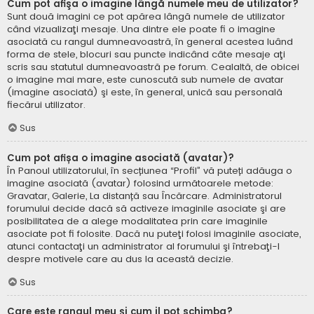
Cum pot afişa o imagine lângă numele meu de utilizator?
Sunt două imagini ce pot apărea lângă numele de utilizator
când vizualizaţi mesaje. Una dintre ele poate fi o imagine
asociată cu rangul dumneavoastră, în general acestea luând
forma de stele, blocuri sau puncte indicând câte mesaje aţi
scris sau statutul dumneavoastră pe forum. Cealaltă, de obicei
o imagine mai mare, este cunoscută sub numele de avatar
(imagine asociată) şi este, în general, unică sau personală
fiecărui utilizator.
Sus
Cum pot afișa o imagine asociată (avatar)?
În Panoul utilizatorului, în secțiunea “Profil” vă puteți adăuga o
imagine asociată (avatar) folosind următoarele metode:
Gravatar, Galerie, La distanță sau Încărcare. Administratorul
forumului decide dacă să activeze imaginile asociate şi are
posibilitatea de a alege modalitatea prin care imaginile
asociate pot fi folosite. Dacă nu puteţi folosi imaginile asociate,
atunci contactaţi un administrator al forumului şi întrebaţi-l
despre motivele care au dus la această decizie.
Sus
Care este rangul meu şi cum il pot schimba?