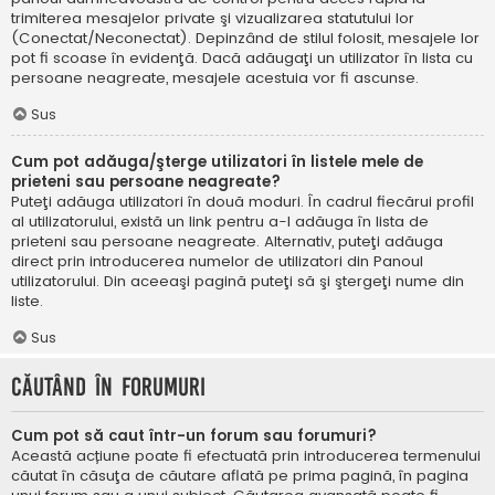
trimiterea mesajelor private şi vizualizarea statutului lor
(Conectat/Neconectat). Depinzând de stilul folosit, mesajele lor
pot fi scoase în evidenţă. Dacă adăugaţi un utilizator în lista cu
persoane neagreate, mesajele acestuia vor fi ascunse.
Sus
Cum pot adăuga/şterge utilizatori în listele mele de
prieteni sau persoane neagreate?
Puteţi adăuga utilizatori în două moduri. În cadrul fiecărui profil
al utilizatorului, există un link pentru a-l adăuga în lista de
prieteni sau persoane neagreate. Alternativ, puteţi adăuga
direct prin introducerea numelor de utilizatori din Panoul
utilizatorului. Din aceeaşi pagină puteţi să şi ştergeţi nume din
liste.
Sus
Căutând în forumuri
Cum pot să caut într-un forum sau forumuri?
Această acțiune poate fi efectuată prin introducerea termenului
căutat în căsuţa de căutare aflată pe prima pagină, în pagina