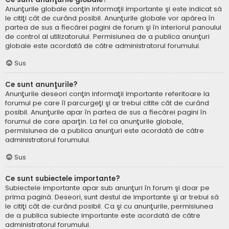
Anunţurile globale conţin informaţii importante şi este indicat să
le citiţi cât de curând posibil. Anunţurile globale vor apărea în
partea de sus a fiecărei pagini de forum şi în interiorul panoului
de control al utilizatorului. Permisiunea de a publica anunţuri
globale este acordată de către administratorul forumului.
Sus
Ce sunt anunţurile?
Anunţurile deseori conţin informaţii importante referitoare la
forumul pe care îl parcurgeţi şi ar trebui citite cât de curând
posibil. Anunţurile apar în partea de sus a fiecărei pagini în
forumul de care aparţin. La fel ca anunţurile globale,
permisiunea de a publica anunţuri este acordată de către
administratorul forumului.
Sus
Ce sunt subiectele importante?
Subiectele importante apar sub anunţuri în forum şi doar pe
prima pagină. Deseori, sunt destul de importante şi ar trebui să
le citiţi cât de curând posibil. Ca şi cu anunţurile, permisiunea
de a publica subiecte importante este acordată de către
administratorul forumului.