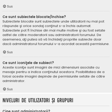
Sus
Ce sunt subiectele blocate/închise?
Subiectele blocate sunt subiectele unde utilizatorii nu mai pot
răspunde şi orice sondaj conţinut s-a închis automat.
Subiectele pot fi închise din mai multe motive şi au fost setate
astfel de către moderatorii sau administratorii forumului. De
asemenea, aţi putea să vă închideţi propriile subiecte doar
dacă administratorul forumului v-a acordat această permisiune.
Sus
Ce sunt iconiţele de subiect?
Aceste iconiţe sunt imagini de mici dimensiuni asociate cu
mesaje pentru a indica conţinutul acestora. Posibilitatea de a
folosi aceste imagini depinde de permisiunile setate de către
administrator.
Sus
Niveluri de utilizatori şi grupuri
Cine sunt administratorii?