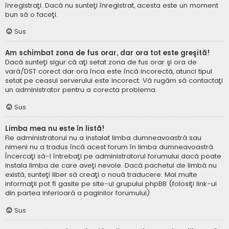
înregistraţi. Dacă nu sunteţi înregistrat, acesta este un moment
bun să o faceţi.
Sus
Am schimbat zona de fus orar, dar ora tot este greşită!
Dacă sunteţi sigur că aţi setat zona de fus orar şi ora de
vară/DST corect dar ora înca este încă incorectă, atunci tipul
setat pe ceasul serverului este incorect. Vă rugăm să contactaţi
un administrator pentru a corecta problema.
Sus
Limba mea nu este în listă!
Fie administratorul nu a instalat limba dumneavoastră sau
nimeni nu a tradus încă acest forum în limba dumneavoastră.
Încercaţi să-l întrebaţi pe administratorul forumului dacă poate
instala limba de care aveţi nevoie. Dacă pachetul de limbă nu
există, sunteţi liber să creaţi o nouă traducere. Mai multe
informaţii pot fi gasite pe site-ul grupului phpBB (folosiţi link-ul
din partea inferioară a paginilor forumului)
Sus