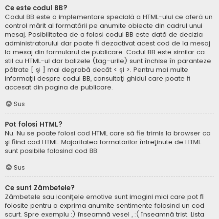
Ce este codul BB?
Codul BB este o implementare specială a HTML-ului ce oferă un
control mărit al formatării pe anumite obiecte din cadrul unui
mesaj. Posibilitatea de a folosi codul BB este dată de decizia
administratorului dar poate fi dezactivat acest cod de la mesaj
la mesaj din formularul de publicare. Codul BB este similar ca
stil cu HTML-ul dar balizele (tag-urile) sunt închise în paranteze
pătrate [ şi ] mai degrabă decât < şi >. Pentru mai multe
informaţii despre codul BB, consultaţi ghidul care poate fi
accesat din pagina de publicare.
Sus
Pot folosi HTML?
Nu. Nu se poate folosi cod HTML care să fie trimis la browser ca
şi fiind cod HTML. Majoritatea formatărilor întreţinute de HTML
sunt posibile folosind cod BB.
Sus
Ce sunt Zâmbetele?
Zâmbetele sau iconiţele emotive sunt imagini mici care pot fi
folosite pentru a exprima anumite sentimente folosind un cod
scurt. Spre exemplu :) înseamnă vesel , :( înseamnă trist. Lista