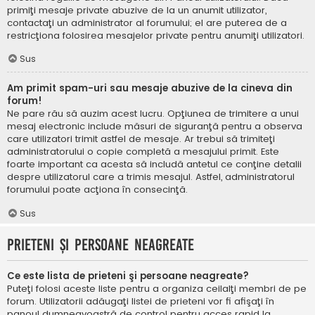
primiţi mesaje private abuzive de la un anumit utilizator,
contactaţi un administrator al forumului; el are puterea de a
restricţiona folosirea mesajelor private pentru anumiţi utilizatori.
Sus
Am primit spam-uri sau mesaje abuzive de la cineva din
forum!
Ne pare rău să auzim acest lucru. Opţiunea de trimitere a unui
mesaj electronic include măsuri de siguranţă pentru a observa
care utilizatori trimit astfel de mesaje. Ar trebui să trimiteţi
administratorului o copie completă a mesajului primit. Este
foarte important ca acesta să includă antetul ce conţine detalii
despre utilizatorul care a trimis mesajul. Astfel, administratorul
forumului poate acţiona în consecinţă.
Sus
Prieteni şi persoane neagreate
Ce este lista de prieteni şi persoane neagreate?
Puteţi folosi aceste liste pentru a organiza ceilalţi membri de pe
forum. Utilizatorii adăugaţi listei de prieteni vor fi afişaţi în
panoul dumneavoastră de control pentru acces rapid la