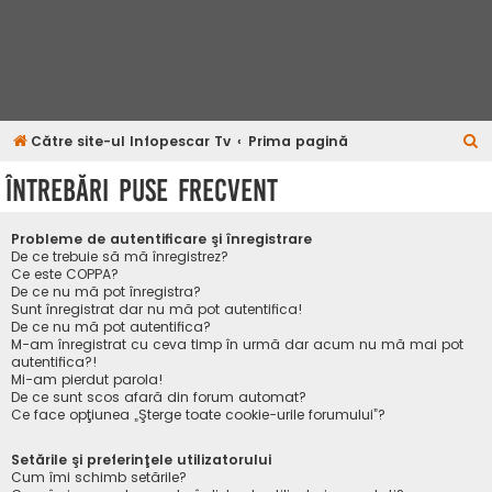
C
Către site-ul Infopescar Tv
Prima pagină
ă
Întrebări puse frecvent
u
t
Probleme de autentificare şi înregistrare
a
De ce trebuie să mă înregistrez?
Ce este COPPA?
r
De ce nu mă pot înregistra?
Sunt înregistrat dar nu mă pot autentifica!
e
De ce nu mă pot autentifica?
M-am înregistrat cu ceva timp în urmă dar acum nu mă mai pot
autentifica?!
Mi-am pierdut parola!
De ce sunt scos afară din forum automat?
Ce face opţiunea „Şterge toate cookie-urile forumului”?
Setările şi preferinţele utilizatorului
Cum îmi schimb setările?