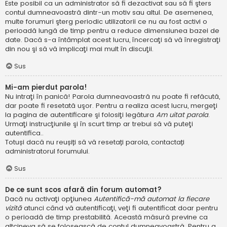
Este posibil ca un administrator să fi dezactivat sau să fi şters
contul dumneavoastră dintr-un motiv sau altul. De asemenea,
multe forumuri şterg periodic utilizatorii ce nu au fost activi o
perioadă lungă de timp pentru a reduce dimensiunea bazei de
date. Dacă s-a întâmplat acest lucru, încercaţi să vă înregistraţi
din nou şi să vă implicaţi mai mult în discuţii.
Sus
Mi-am pierdut parola!
Nu intraţi în panică! Parola dumneavoastră nu poate fi refăcută,
dar poate fi resetată uşor. Pentru a realiza acest lucru, mergeţi
la pagina de autentificare şi folosiţi legătura
Am uitat parola
.
Urmaţi instrucţiunile şi în scurt timp ar trebui să vă puteţi
autentifica..
Totuși dacă nu reușiți să vă resetați parola, contactați
administratorul forumului.
Sus
De ce sunt scos afară din forum automat?
Dacă nu activaţi opţiunea
Autentifică-mă automat la fiecare
vizită
atunci când vă autentificaţi, veţi fi autentificat doar pentru
o perioadă de timp prestabilită. Această măsură previne ca
altcineva să se folosească de contul dumneavoastră. Pentru a