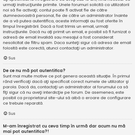
urmaţi instrucţiunile primite. Unele forumuri solicită ca utilizatorii
noi să fie activaţi; contul poate fi activat fie de către
dumneavoastră personal, fie de către un administrator înainte
de a vă putea autentifica, aceste informații au fost oferite în
timpul înregistrării. Dacă a fost trimis un email, urmați
instrucțiunile. Dacă nu ați primit un email, e posibil să fi furnizat o
adresă de email invalidă sau mesajul a fost considerat
nesolicitat de filtru spam. Daca sunteţi sigur că adresa de email
folosită este corectă, atunci contactaţi un administrator.
Sus
De ce nu mă pot autentifica?
Sunt mai multe motive ce pot genera această situație. În primul
rând verificaţi dacă aţi specificat corect numele de utilizator şi
parola. Dacă da, contactaţi un administrator al forumului ca să
fiţi sigur că nu aveţi interdicţie pe forum. De asemenea, este
posibil ca proprietarul site-ului să aibă o eroare de configurare
ce trebuie reparată.
Sus
M-am înregistrat cu ceva timp în urmă dar acum nu mă
mai pot autentifica?!