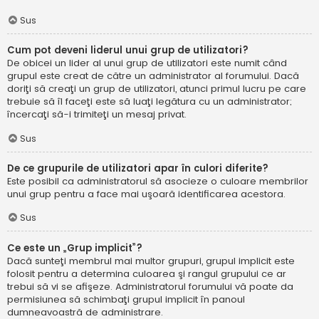
Sus
Cum pot deveni liderul unui grup de utilizatori?
De obicei un lider al unui grup de utilizatori este numit când
grupul este creat de către un administrator al forumului. Dacă
doriţi să creaţi un grup de utilizatori, atunci primul lucru pe care
trebuie să îl faceţi este să luaţi legătura cu un administrator;
încercaţi să-i trimiteţi un mesaj privat.
Sus
De ce grupurile de utilizatori apar în culori diferite?
Este posibil ca administratorul să asocieze o culoare membrilor
unui grup pentru a face mai uşoară identificarea acestora.
Sus
Ce este un „Grup implicit”?
Dacă sunteţi membrul mai multor grupuri, grupul implicit este
folosit pentru a determina culoarea şi rangul grupului ce ar
trebui să vi se afişeze. Administratorul forumului vă poate da
permisiunea să schimbaţi grupul implicit în panoul
dumneavoastră de administrare.