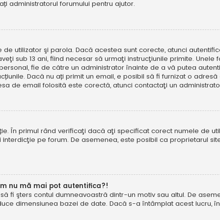
tați administratorul forumului pentru ajutor.
e de utilizator şi parola. Dacă acestea sunt corecte, atunci autentif
ţi sub 13 ani, fiind necesar să urmaţi instrucţiunile primite. Unele foru
rsonal, fie de către un administrator înainte de a vă putea autentifi
trucțiunile. Dacă nu ați primit un email, e posibil să fi furnizat o adr
esa de email folosită este corectă, atunci contactaţi un administrato
. În primul rând verificaţi dacă aţi specificat corect numele de util
eţi interdicţie pe forum. De asemenea, este posibil ca proprietarul s
um nu mă mai pot autentifica?!
u să fi şters contul dumneavoastră dintr-un motiv sau altul. De asemen
duce dimensiunea bazei de date. Dacă s-a întâmplat acest lucru, încer