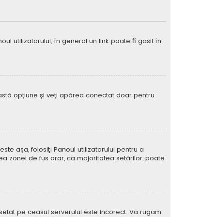
 utilizatorului; în general un link poate fi găsit în
eastă opțiune și veți apărea conectat doar pentru
e aşa, folosiţi Panoul utilizatorului pentru a
ea zonei de fus orar, ca majoritatea setărilor, poate
l setat pe ceasul serverului este incorect. Vă rugăm