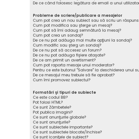
De ce când folosesc legătura de email a unui utilizato
Probleme de scriere/publicare a mesajelor
Cum pot crea un nou subiect sau să scriu un răspuns
Cum pot modifica sau şterge un mesaj?
Cum pot să îmi adaug semnătură la mesaj?
Cum pot crea un sondaj?
De ce nu pot adăuga mai multe opţiuni la sondaj?
Cum modific sau şterg un sondaj?
De ce nu pot să accesez un forum?
De ce nu pot adăuga fişiere ataşate?
De ce am primit un avertisment?
Cum pot raporta mesaje unui moderator?
Pentru ce este butonul "Salvare" la deschiderea unui s
De ce mesajul meu trebuie să fie aprobat?
Cum îmi promovez subiectul?
Formatări şi tipuri de subiecte
Ce este codul BB?
Pot folosi HTML?
Ce sunt Zâmbetele?
Pot publica imagini?
Ce sunt anunţurile globale?
Ce sunt anunţurile?
Ce sunt subiectele importante?
Ce sunt subiectele blocate/închise?
Ce sunt iconiţele de subiect?