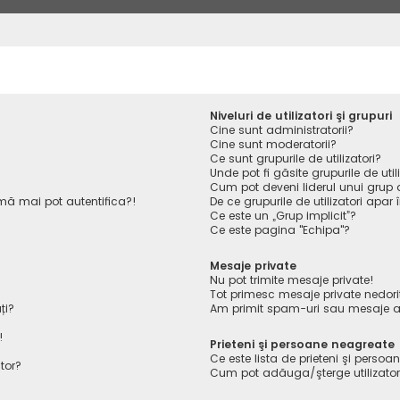
Niveluri de utilizatori şi grupuri
Cine sunt administratorii?
Cine sunt moderatorii?
Ce sunt grupurile de utilizatori?
Unde pot fi găsite grupurile de ut
Cum pot deveni liderul unui grup de
ă mai pot autentifica?!
De ce grupurile de utilizatori apar î
Ce este un „Grup implicit”?
Ce este pagina "Echipa"?
Mesaje private
Nu pot trimite mesaje private!
Tot primesc mesaje private nedori
ți?
Am primit spam-uri sau mesaje ab
!
Prieteni şi persoane neagreate
Ce este lista de prieteni şi perso
tor?
Cum pot adăuga/şterge utilizatori