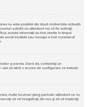
icarea nu este posibilă din două motive.Este activată
muri solicită ca utilizatorii noi să fie activaţi;
ca, aceste informații au fost oferite în timpul
esă de email invalidă sau mesajul a fost considerat
r.
izator şi parola. Dacă da, contactaţi un
ite-ului să aibă o eroare de configurare ce trebuie
ea, multe forumuri şterg periodic utilizatorii ce nu
caţi să vă înregistraţi din nou şi să vă implicaţi