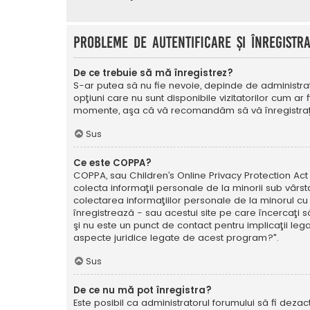
Probleme de autentificare şi înregistr
De ce trebuie să mă înregistrez?
S-ar putea să nu fie nevoie, depinde de administrat
opţiuni care nu sunt disponibile vizitatorilor cum ar 
momente, aşa că vă recomandăm să vă înregistraţ
Sus
Ce este COPPA?
COPPA, sau Children’s Online Privacy Protection Act o
colecta informaţii personale de la minorii sub vârsta
colectarea informaţiilor personale de la minorul cu 
înregistrează - sau acestui site pe care încercaţi să
şi nu este un punct de contact pentru implicaţii leg
aspecte juridice legate de acest program?".
Sus
De ce nu mă pot înregistra?
Este posibil ca administratorul forumului să fi dezact