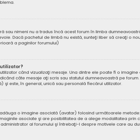
oblema.
ră sau nimeni nu a tradus încă acest forum în limba dumneavoastră. 
oie. Dacă pachetul de limbă nu există, sunteţi liber să creaţi o nou
ferioară a paginilor forumului)
tilizator?
ilizator când vizualizaţi mesaje. Una dintre ele poate fi o imagin
ndicând câte mesaje aţi scris sau statutul dumneavoastră pe forum.
i este, în general, unică sau personală fiecărui utilizator.
uteți adăuga o imagine asociată (avatar) folosind următoarele metode:
aginile asociate şi are posibilitatea de a alege modalitatea prin ca
n administrator al forumului şi întrebaţi-l despre motivele care au d