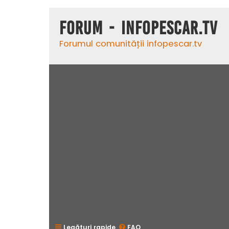
Forum - InfoPescar.Tv
Forumul comunității infopescar.tv
Legături rapide
FAQ