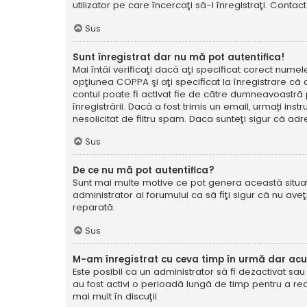
utilizator pe care încercaţi să-l înregistraţi. Contac
Sus
Sunt înregistrat dar nu mă pot autentifica!
Mai întâi verificaţi dacă aţi specificat corect numel
opţiunea COPPA şi aţi specificat la înregistrare că ave
contul poate fi activat fie de către dumneavoastră pe
înregistrării. Dacă a fost trimis un email, urmați ins
nesolicitat de filtru spam. Daca sunteţi sigur că adr
Sus
De ce nu mă pot autentifica?
Sunt mai multe motive ce pot genera această situație
administrator al forumului ca să fiţi sigur că nu av
reparată.
Sus
M-am înregistrat cu ceva timp în urmă dar ac
Este posibil ca un administrator să fi dezactivat sa
au fost activi o perioadă lungă de timp pentru a re
mai mult în discuţii.