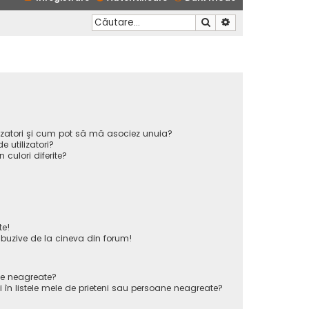
Căutare
Căutare avansată
ilizatori şi cum pot să mă asociez unuia?
 utilizatori?
n culori diferite?
te!
uzive de la cineva din forum!
ane neagreate?
 în listele mele de prieteni sau persoane neagreate?