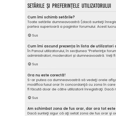
Setările şi preferinţele utilizatorului
Cum îmi schimb setările?
Toate setările dumneavoastră (dacă sunteţi înregistra
partea superioară a paginilor forumului. Acest lucru
Sus
Cum îmi ascund prezența în lista de utilizatori
În Panoul utilizatorului, în secțiunea “Preferinţe for
administratori, moderatori și dumneavoastră. Veți fi 
Sus
Ora nu este corectă!
S-ar putea ca dumneavoastră să vedeţi orele afişate 
modifica fusul orar în concordanţă cu zona în care vă
fi făcută doar de către utilizatorii înregistraţi. Dac
Sus
Am schimbat zona de fus orar, dar ora tot este
Dacă sunteţi sigur că aţi setat zona de fus orar şi 