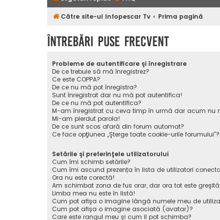
Către site-ul Infopescar Tv
Prima pagină
Întrebări puse frecvent
Probleme de autentificare şi înregistrare
De ce trebuie să mă înregistrez?
Ce este COPPA?
De ce nu mă pot înregistra?
Sunt înregistrat dar nu mă pot autentifica!
De ce nu mă pot autentifica?
M-am înregistrat cu ceva timp în urmă dar acum nu m
Mi-am pierdut parola!
De ce sunt scos afară din forum automat?
Ce face opţiunea „Şterge toate cookie-urile forumului”?
Setările şi preferinţele utilizatorului
Cum îmi schimb setările?
Cum îmi ascund prezența în lista de utilizatori conecta
Ora nu este corectă!
Am schimbat zona de fus orar, dar ora tot este greşită
Limba mea nu este în listă!
Cum pot afişa o imagine lângă numele meu de utiliza
Cum pot afișa o imagine asociată (avatar)?
Care este rangul meu şi cum il pot schimba?