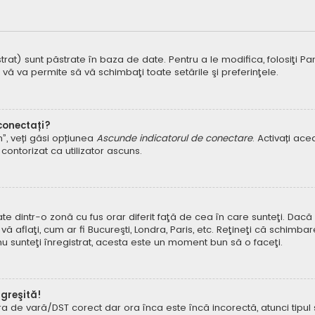
t) sunt păstrate în baza de date. Pentru a le modifica, folosiţi Panoul
 vă va permite să vă schimbaţi toate setările şi preferinţele.
 conectați?
um”, veți găsi opțiunea
Ascunde indicatorul de conectare
. Activați ac
contorizat ca utilizator ascuns.
dintr-o zonă cu fus orar diferit faţă de cea în care sunteţi. Dacă est
 aflaţi, cum ar fi Bucureşti, Londra, Paris, etc. Reţineţi că schimbar
ă nu sunteţi înregistrat, acesta este un moment bun să o faceţi.
 greşită!
ora de vară/DST corect dar ora înca este încă incorectă, atunci tipu