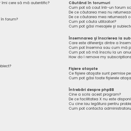
r îmi cere să mă autentific?
Căutând în forumuri
Cum pot să caut într-un forum s
De ce căutarea mea nu returnează
De ce căutarea mea returnează o
 în forum?
Cum pot căuta utilizatori?
Cum pot găsi mesajele şi subiect
Însemnarea şi înscrierea la sub
Care este diferenţa dintre a însem
Cum pot însemna sau cum mă pot 
Cum pot să mă înscriu la un anu
How do I remove my subscription
ubiect?
Fişiere ataşate
Ce fişiere ataşate sunt permise p
Cum pot găsi toate fişierele ataş
Întrebări despre phpBB
Cine a scris acest program?
De ce facilitatea X nu este disponi
Cu cine iau legătura pentru probl
Cum pot contacta administratoru