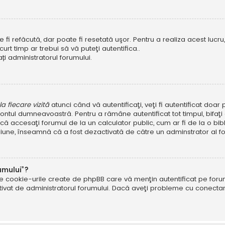
i refăcută, dar poate fi resetată uşor. Pentru a realiza acest lucru, 
scurt timp ar trebui să vă puteţi autentifica..
ți administratorul forumului.
 fiecare vizită
atunci când vă autentificaţi, veţi fi autentificat doa
ntul dumneavoastră. Pentru a rămâne autentificat tot timpul, bifaţ
ă accesaţi forumul de la un calculator public, cum ar fi de la o bibl
ţiune, înseamnă că a fost dezactivată de către un adminstrator al fo
umului”?
ate cookie-urile create de phpBB care vă menţin autentificat pe fo
 activat de administratorul forumului. Dacă aveţi probleme cu conec