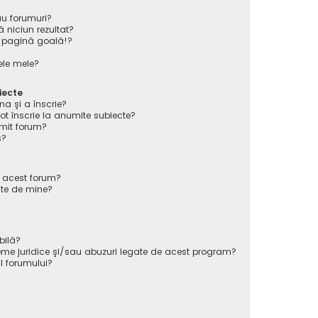
au forumuri?
 niciun rezultat?
 pagină goală!?
ele mele?
iecte
na şi a înscrie?
înscrie la anumite subiecte?
mit forum?
s?
e acest forum?
ate de mine?
bilă?
eme juridice şi/sau abuzuri legate de acest program?
l forumului?