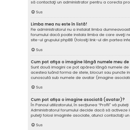
să contactaţi un administrator pentru a corecta pr
Sus
Limba mea nu este în listă!
Fie administratorul nu a instalat limba dumneavoast
forumului dacă poate instala limba de care aveţi nev
site-ul grupului phpBB (folosiţi link-ul din partea in
Sus
Cum pot afişa o imagine lângă numele meu de u
Sunt două imagini ce pot apărea lângă numele de ut
acestea luând forma de stele, blocuri sau puncte i
cunoscută sub numele de avatar (imagine asociată) ş
Sus
Cum pot afișa o imagine asociată (avatar)?
În Panoul utilizatorului, în secțiunea “Profil” vă p
Administratorul forumului decide dacă să activeze im
puteţi folosi imaginile asociate, atunci contactaţi u
Sus