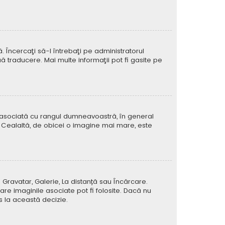
Încercaţi să-l întrebaţi pe administratorul
ă traducere. Mai multe informaţii pot fi gasite pe
e asociată cu rangul dumneavoastră, în general
 Cealaltă, de obicei o imagine mai mare, este
 Gravatar, Galerie, La distanță sau Încărcare.
re imaginile asociate pot fi folosite. Dacă nu
us la această decizie.