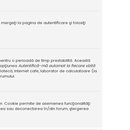
mergeţi la pagina de autentificare şi folosiţi
r pentru o perioadă de timp prestabilită. Această
i opţiunea
Autentifică-mă automat la fiecare vizită
iotecă, internet cafe, laborator de calculatoare (la
rumului.
rum. Cookie permite de asemenea funcţionalităţi
tarea sau deconectarea în/din forum, ştergerea