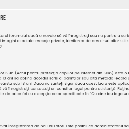
are
orul forumului dacă e nevoie să vă înregistraţi sau nu pentru a scri
fi imagini asociate, mesaje private, trimiterea de email-uri altor util
i.
f 1998 (Actul pentru protecţia copiilor pe internet din 1998) este o l
 13 ani să obţină acordul scris al părinţilor sau altă metodă legală 
vârsta sub 13 ani. Dacă nu sunteţi sigur dacă acest lucru este aplic
 vă înregistraţi, contactaţi un consilier legal pentru asistenţă. Reţin
ale de orice fel cu excepţia celor specificate în "Cu cine iau legat
ivat înregistrarea de noi utilizatori. Este posibil ca administratorul s