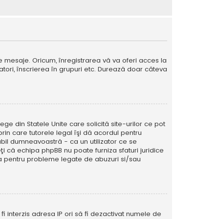
e mesaje. Oricum, înregistrarea vă va oferi acces la
izatori, înscrierea în grupuri etc. Durează doar câteva
ege din Statele Unite care solicită site-urilor ce pot
prin care tutorele legal îşi dă acordul pentru
abil dumneavoastră - ca un utilizator ce se
eţi că echipa phpBB nu poate furniza sfaturi juridice
ura pentru probleme legate de abuzuri si/sau
ă fi interzis adresa IP ori să fi dezactivat numele de