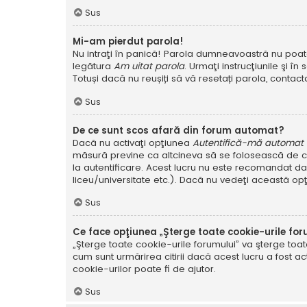
Sus
Mi-am pierdut parola!
Nu intraţi în panică! Parola dumneavoastră nu poate f
legătura
Am uitat parola
. Urmaţi instrucţiunile şi în 
Totuși dacă nu reușiți să vă resetați parola, contacta
Sus
De ce sunt scos afară din forum automat?
Dacă nu activaţi opţiunea
Autentifică-mă automat la
măsură previne ca altcineva să se folosească de co
la autentificare. Acest lucru nu este recomandat dac
liceu/universitate etc.). Dacă nu vedeţi această op
Sus
Ce face opţiunea „Şterge toate cookie-urile for
„Şterge toate cookie-urile forumului” va şterge to
cum sunt urmărirea citirii dacă acest lucru a fost
cookie-urilor poate fi de ajutor.
Sus