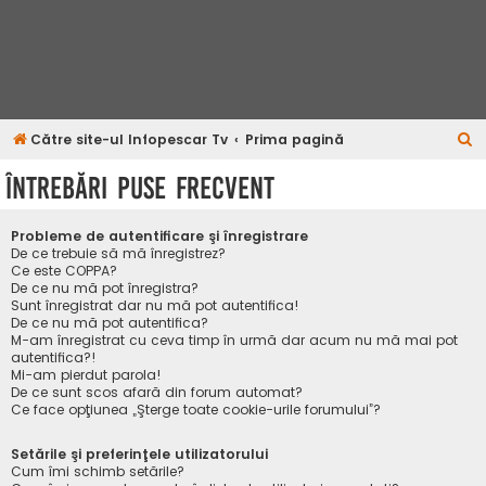
C
Către site-ul Infopescar Tv
Prima pagină
ă
Întrebări puse frecvent
u
t
Probleme de autentificare şi înregistrare
a
De ce trebuie să mă înregistrez?
Ce este COPPA?
r
De ce nu mă pot înregistra?
Sunt înregistrat dar nu mă pot autentifica!
e
De ce nu mă pot autentifica?
M-am înregistrat cu ceva timp în urmă dar acum nu mă mai pot
autentifica?!
Mi-am pierdut parola!
De ce sunt scos afară din forum automat?
Ce face opţiunea „Şterge toate cookie-urile forumului”?
Setările şi preferinţele utilizatorului
Cum îmi schimb setările?