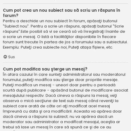
Cum pot crea un nou subiect sau să scriu un răspuns în
forum?
Pentru a deschide un nou subiect în forum, apăsaţi butonul
"Subiect nou". Pentru a scrie un răspuns, apăsați butonul "Scrie
răspuns".Este posibil să vi se ceară să vă înregistraţi înainte de
a scrie un mesaj. O listă a facilităţilor disponibile în fiecare
forum sunt trecute în partea de jos a forumului sau a subiectului.
Exemplu: Puteţi crea subiecte noi, Puteți atașa fișiere, etc.
Sus
Cum pot modifica sau şterge un mesaj?
În afara cazului în care sunteţi administratorul sau moderatorul
forumului, puteţi modifica sau şterge doar propriile mesaje.
Puteţi modifica un mesaj - uneori doar pentru o perioadă
scurtă după publicare - apăsând butonul de modificare asociat
mesajulului respectiv. Dacă cineva a răspuns la mesaj, veţi
observa o mică secţiune de text sub mesaj când reveniţi la
subiect care arată de câte ori aţi modificat acel mesaj
împreună cu data şi ora modificării. Aceasta va apărea doar
dacă cineva a răspuns la subiect; nu va apărea dacă un
moderator sau administrator a modificat mesajul, aceştia ar
trebui să lase un mesaj în care să spună ce şi de ce au