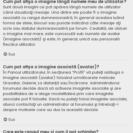
Cum pot afişa o imagine lângă numele meu de utilizator?
Sunt două imagini ce pot apărea lângă numele de utilizator
când vizualizaţi mesaje. Una dintre ele poate fi o imagine
asociată cu rangul dumneavoastră, în general acestea luând
forma de stele, blocuri sau puncte indicând câte mesaje aţi
scris sau statutul dumneavoastră pe forum. Cealaltă, de obicei
o imagine mai mare, este cunoscută sub numele de avatar
(imagine asociată) şi este, în general, unică sau personală
fiecărui utilizator.
Sus
Cum pot afișa o imagine asociată (avatar)?
În Panoul utilizatorului, în secțiunea “Profil” vă puteți adăuga o
imagine asociată (avatar) folosind următoarele metode:
Gravatar, Galerie, La distanță sau Încărcare. Administratorul
forumului decide dacă să activeze imaginile asociate şi are
posibilitatea de a alege modalitatea prin care imaginile
asociate pot fi folosite. Dacă nu puteţi folosi imaginile asociate,
atunci contactaţi un administrator al forumului şi întrebaţi-l
despre motivele care au dus la această decizie.
Sus
Care este rangul meu şi cum il pot schimba?