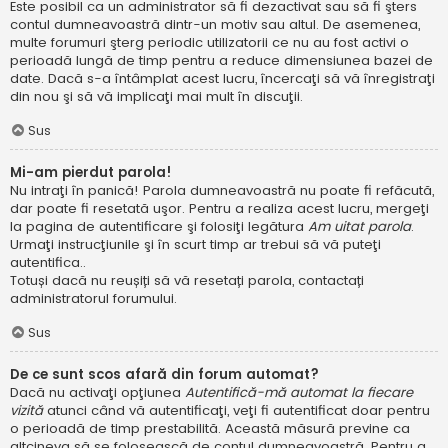
Este posibil ca un administrator să fi dezactivat sau să fi şters
contul dumneavoastră dintr-un motiv sau altul. De asemenea,
multe forumuri şterg periodic utilizatorii ce nu au fost activi o
perioadă lungă de timp pentru a reduce dimensiunea bazei de
date. Dacă s-a întâmplat acest lucru, încercaţi să vă înregistraţi
din nou şi să vă implicaţi mai mult în discuţii.
Sus
Mi-am pierdut parola!
Nu intraţi în panică! Parola dumneavoastră nu poate fi refăcută,
dar poate fi resetată uşor. Pentru a realiza acest lucru, mergeţi
la pagina de autentificare şi folosiţi legătura
Am uitat parola
.
Urmaţi instrucţiunile şi în scurt timp ar trebui să vă puteţi
autentifica..
Totuși dacă nu reușiți să vă resetați parola, contactați
administratorul forumului.
Sus
De ce sunt scos afară din forum automat?
Dacă nu activaţi opţiunea
Autentifică-mă automat la fiecare
vizită
atunci când vă autentificaţi, veţi fi autentificat doar pentru
o perioadă de timp prestabilită. Această măsură previne ca
altcineva să se folosească de contul dumneavoastră. Pentru a