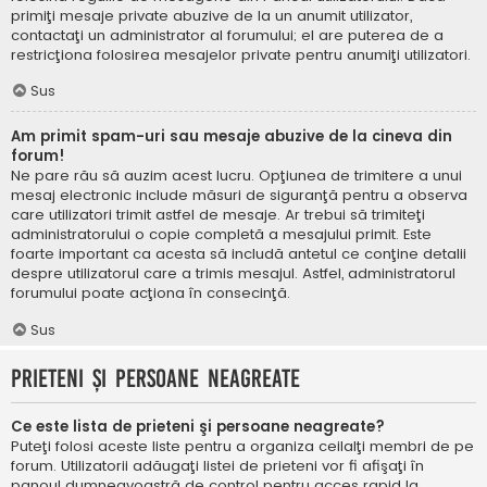
primiţi mesaje private abuzive de la un anumit utilizator,
contactaţi un administrator al forumului; el are puterea de a
restricţiona folosirea mesajelor private pentru anumiţi utilizatori.
Sus
Am primit spam-uri sau mesaje abuzive de la cineva din
forum!
Ne pare rău să auzim acest lucru. Opţiunea de trimitere a unui
mesaj electronic include măsuri de siguranţă pentru a observa
care utilizatori trimit astfel de mesaje. Ar trebui să trimiteţi
administratorului o copie completă a mesajului primit. Este
foarte important ca acesta să includă antetul ce conţine detalii
despre utilizatorul care a trimis mesajul. Astfel, administratorul
forumului poate acţiona în consecinţă.
Sus
Prieteni şi persoane neagreate
Ce este lista de prieteni şi persoane neagreate?
Puteţi folosi aceste liste pentru a organiza ceilalţi membri de pe
forum. Utilizatorii adăugaţi listei de prieteni vor fi afişaţi în
panoul dumneavoastră de control pentru acces rapid la