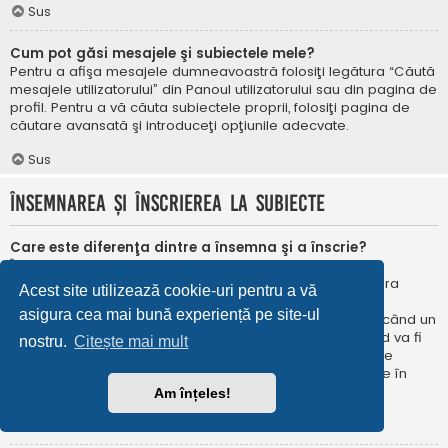
Sus
Cum pot găsi mesajele şi subiectele mele?
Pentru a afişa mesajele dumneavoastră folosiţi legătura “Căută
mesajele utilizatorului” din Panoul utilizatorului sau din pagina de
profil. Pentru a vă căuta subiectele proprii, folosiţi pagina de
căutare avansată şi introduceţi opţiunile adecvate.
Sus
Însemnarea şi înscrierea la subiecte
Care este diferenţa dintre a însemna şi a înscrie?
În phpBB 3.0 însemnarea era foarte asemănătoare cu
însemnarea în browser-ul web. Nu eraţi notificat când era
Acest site utilizează cookie-uri pentru a vă
publicat un răspuns. În phpBB 3.1, însemnarea este
asigura cea mai bună experiență pe site-ul
asemănătoarea înscrierii la un subiect. Puteți fi notificat când un
subiect este actualizat. Înscriindu-vă, veţi fi notificat când va fi
nostru.
Citește mai mult
publicat un răspuns în subiectul sau în forum. Opțiunile de
notificare pentru însemnare și înscriere pot fi configurate în
Panoul utilizatorului, sub “Preferințe forum”.
Am înțeles!
Sus