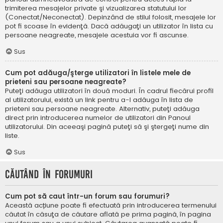
trimiterea mesajelor private şi vizualizarea statutului lor
(Conectat/Neconectat). Depinzând de stilul folosit, mesajele lor
pot fi scoase în evidenţă. Dacă adăugaţi un utilizator în lista cu
persoane neagreate, mesajele acestuia vor fi ascunse.
Sus
Cum pot adăuga/şterge utilizatori în listele mele de
prieteni sau persoane neagreate?
Puteţi adăuga utilizatori în două moduri. În cadrul fiecărui profil
al utilizatorului, există un link pentru a-l adăuga în lista de
prieteni sau persoane neagreate. Alternativ, puteţi adăuga
direct prin introducerea numelor de utilizatori din Panoul
utilizatorului. Din aceeaşi pagină puteţi să şi ştergeţi nume din
liste.
Sus
Căutând în forumuri
Cum pot să caut într-un forum sau forumuri?
Această acțiune poate fi efectuată prin introducerea termenului
căutat în căsuţa de căutare aflată pe prima pagină, în pagina