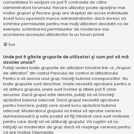
comunitatea în secţiuni ce pot fi controlate de către
administratorii forumului. Fiecare utilizator poate aparţine mai
multor grupuri şi fiecare grup are drepturi de acces individuale.
Acest lucru uşurează munca administratorilor dacă doresc să
schimbe permisiunile pentru mai mulţi utilizatori deodată ca de
exemplu: schimbarea permisiunilor de moderare sau
acordarea accesului utilizatorilor la un forum privat.
Sus
Unde pot fi găsite grupurile de utilizatori şi cum pot să mă
asociez unuia?
Puteţi vedea toate grupurile de utilizatori folosind link-ul „Grupuri
de utilizatori” din cadrul Panoului de control al utilizatorului.
Pentru a vă asocia unui grup, folosiţi butonul corespunzător. Nu
toate grupurile sunt deschise. Unele necesită aprobare pentru a
vă alătura grupului, unele sunt închise şi altele pot fi chiar
ascunse. Dacă grupul este deschis, puteţi să vă înscrieţi
apăsând butonul adecvat. Dacă grupul necesită aprobare
pentru înscriere, puteţi cere acest lucru apăsând butonul
adecvat. Moderatorul grupului va trebui să aprobe cererea
dumneavoastră şi este posibil să fiţi întrebat care sunt motivele
pentru care doriţi să vă alăturaţi grupului. Vă rugăm să nu
hărţuiţi un moderator de grup dacă vă respinge cererea pentru
că are motive întemeiate.