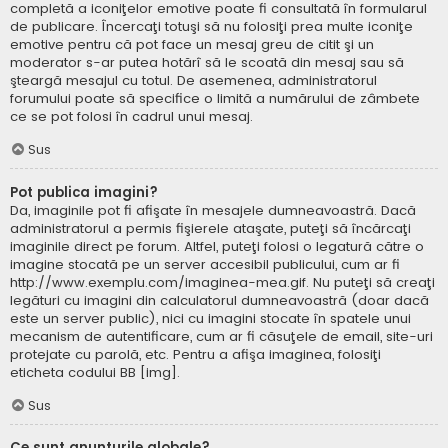
completă a iconiţelor emotive poate fi consultată în formularul
de publicare. Încercaţi totuşi să nu folosiţi prea multe iconiţe
emotive pentru că pot face un mesaj greu de citit şi un
moderator s-ar putea hotărî să le scoată din mesaj sau să
şteargă mesajul cu totul. De asemenea, administratorul
forumului poate să specifice o limită a numărului de zâmbete
ce se pot folosi în cadrul unui mesaj.
Sus
Pot publica imagini?
Da, imaginile pot fi afişate în mesajele dumneavoastră. Dacă
administratorul a permis fişierele ataşate, puteţi să încărcaţi
imaginile direct pe forum. Altfel, puteţi folosi o legatură către o
imagine stocată pe un server accesibil publicului, cum ar fi
http://www.exemplu.com/imaginea-mea.gif. Nu puteţi să creaţi
legături cu imagini din calculatorul dumneavoastră (doar dacă
este un server public), nici cu imagini stocate în spatele unui
mecanism de autentificare, cum ar fi căsuţele de email, site-uri
protejate cu parolă, etc. Pentru a afişa imaginea, folosiţi
eticheta codului BB [img].
Sus
Ce sunt anunţurile globale?