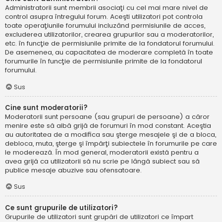
Administratorii sunt membrii asociaţi cu cel mai mare nivel de
control asupra întregului forum. Aceşti utilizatori pot controla
toate operaţiunile forumului incluzând permisiunile de acces,
excluderea utilizatorilor, crearea grupurilor sau a moderatorilor,
etc. în funcţie de permisiunile primite de la fondatorul forumului.
De asemenea, au capacitatea de moderare completă în toate
forumurile în funcţie de permisiunile primite de la fondatorul
forumului.
Sus
Cine sunt moderatorii?
Moderatorii sunt persoane (sau grupuri de persoane) a căror
menire este să aibă grijă de forumuri în mod constant. Aceştia
au autoritatea de a modifica sau şterge mesajele şi de a bloca,
debloca, muta, şterge şi împărţi subiectele în forumurile pe care
le moderează. În mod general, moderatorii există pentru a
avea grijă ca utilizatorii să nu scrie pe lângă subiect sau să
publice mesaje abuzive sau ofensatoare.
Sus
Ce sunt grupurile de utilizatori?
Grupurile de utilizatori sunt grupări de utilizatori ce împart