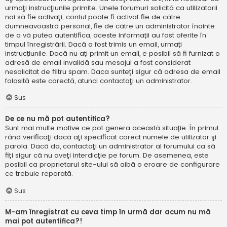
urmaţi instrucţiunile primite. Unele forumuri solicită ca utilizatorii
noi să fie activaţi; contul poate fi activat fie de către
dumneavoastră personal, fie de către un administrator înainte
de a vă putea autentifica, aceste informații au fost oferite în
timpul înregistrării. Dacă a fost trimis un email, urmați
instrucțiunile. Dacă nu ați primit un email, e posibil să fi furnizat o
adresă de email invalidă sau mesajul a fost considerat
nesolicitat de filtru spam. Daca sunteţi sigur că adresa de email
folosită este corectă, atunci contactaţi un administrator.
Sus
De ce nu mă pot autentifica?
Sunt mai multe motive ce pot genera această situație. În primul
rând verificaţi dacă aţi specificat corect numele de utilizator şi
parola. Dacă da, contactaţi un administrator al forumului ca să
fiţi sigur că nu aveţi interdicţie pe forum. De asemenea, este
posibil ca proprietarul site-ului să aibă o eroare de configurare
ce trebuie reparată.
Sus
M-am înregistrat cu ceva timp în urmă dar acum nu mă
mai pot autentifica?!