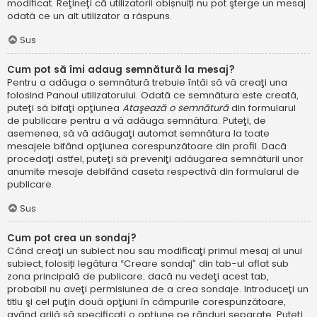
modificat. Reţineţi că utilizatorii obișnuiți nu pot şterge un mesaj
odată ce un alt utilizator a răspuns.
Sus
Cum pot să îmi adaug semnătură la mesaj?
Pentru a adăuga o semnătură trebuie întâi să vă creaţi una
folosind Panoul utilizatorului. Odată ce semnătura este creată,
puteţi să bifaţi opţiunea
Ataşează o semnătură
din formularul
de publicare pentru a vă adăuga semnătura. Puteţi, de
asemenea, să vă adăugaţi automat semnătura la toate
mesajele bifând opţiunea corespunzătoare din profil. Dacă
procedaţi astfel, puteţi să preveniţi adăugarea semnăturii unor
anumite mesaje debifând caseta respectivă din formularul de
publicare.
Sus
Cum pot crea un sondaj?
Când creaţi un subiect nou sau modificaţi primul mesaj al unui
subiect, folosiți legătura “Creare sondaj” din tab-ul aflat sub
zona principală de publicare; dacă nu vedeţi acest tab,
probabil nu aveţi permisiunea de a crea sondaje. Introduceţi un
titlu şi cel puţin două opţiuni în câmpurile corespunzătoare,
având grijă să specificaţi o opţiune pe rânduri separate. Puteţi