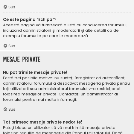
Sus
Ce este pagina "Echipa"?
Această pagină vă furnizează o listă cu conducerea forumului,
incluzând administratorii şi moderatorii şi alte detalii ca de
exemplu forumurile pe care le moderează.
Sus
Mesaje private
Nu pot trimite mesaje private!
Există trei posibile motive: nu sunteţi înregistrat ori autentificat,
administratorul forumului a dezactivat mesageria privată pentru
toţi utilizatorii sau administratorul forumului v-a restricţionat
folosirea mesajelor private. Contactaţi un administrator al
forumului pentru mai multe informaţii.
Sus
Tot primesc mesaje private nedorite!
Puteţi bloca un utilizator să vă mai trimită mesaje private
folosind regulile de mesagerie din Panoul utilizatorului. Dacă