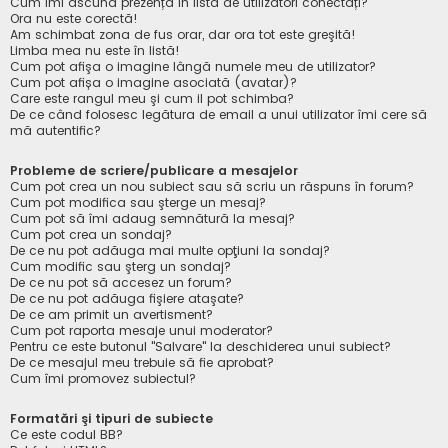
Cum îmi ascund prezența în lista de utilizatori conectați?
Ora nu este corectă!
Am schimbat zona de fus orar, dar ora tot este greşită!
Limba mea nu este în listă!
Cum pot afişa o imagine lângă numele meu de utilizator?
Cum pot afișa o imagine asociată (avatar)?
Care este rangul meu şi cum il pot schimba?
De ce când folosesc legătura de email a unui utilizator îmi cere să
mă autentific?
Probleme de scriere/publicare a mesajelor
Cum pot crea un nou subiect sau să scriu un răspuns în forum?
Cum pot modifica sau şterge un mesaj?
Cum pot să îmi adaug semnătură la mesaj?
Cum pot crea un sondaj?
De ce nu pot adăuga mai multe opţiuni la sondaj?
Cum modific sau şterg un sondaj?
De ce nu pot să accesez un forum?
De ce nu pot adăuga fişiere ataşate?
De ce am primit un avertisment?
Cum pot raporta mesaje unui moderator?
Pentru ce este butonul "Salvare" la deschiderea unui subiect?
De ce mesajul meu trebuie să fie aprobat?
Cum îmi promovez subiectul?
Formatări şi tipuri de subiecte
Ce este codul BB?