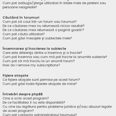
Cum pot adăuga/şterge utilizatori în listele mele de prieteni sau
persoane neagreate?
Căutând în forumuri
Cum pot să caut într-un forum sau forumuri?
De ce căutarea mea nu returnează niciun rezultat?
De ce căutarea mea returnează o pagină goală!?
Cum pot căuta utilizatori?
Cum pot găsi mesajele şi subiectele mele?
Însemnarea şi înscrierea la subiecte
Care este diferenţa dintre a însemna şi a înscrie?
Cum pot însemna sau cum mă pot înscrie la anumite subiecte?
Cum pot să mă înscriu la un anumit forum?
How do I remove my subscriptions?
Fişiere ataşate
Ce fişiere ataşate sunt permise pe acest forum?
Cum pot găsi toate fişierele ataşate de mine?
Întrebări despre phpBB
Cine a scris acest program?
De ce facilitatea X nu este disponibilă?
Cu cine iau legătura pentru probleme juridice şi/sau abuzuri legate
de acest program?
Cum pot contacta administratorul forumului?