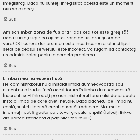
înregistraţi. Dacă nu sunteţi înregistrat, acesta este un moment
bun să o faceţi.
Sus
Am schimbat zona de fus orar, dar ora tot este greşită!
Dacă sunteţi sigur că aţi setat zona de fus orar şi ora de
vară/DST corect dar ora înca este încă incorectă, atunci tipul
setat pe ceasul serverului este incorect. Vă rugăm să contactaţi
un administrator pentru a corecta problema.
Sus
Limba mea nu este în listă!
Fie administratorul nu a instalat limba dumneavoastră sau
nimeni nu a tradus încă acest forum în limba dumneavoastră.
Încercaţi să-l întrebaţi pe administratorul forumului dacă poate
instala limba de care aveţi nevoie. Dacă pachetul de limbă nu
există, sunteţi liber să creaţi o nouă traducere. Mai multe
informaţii pot fi gasite pe site-ul grupului phpBB (folosiţi link-ul
din partea inferioară a paginilor forumului)
Sus