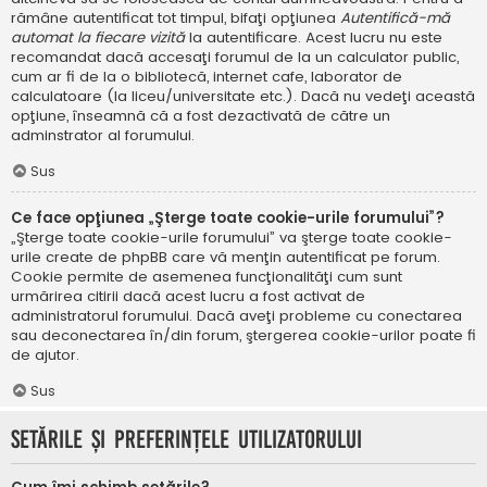
rămâne autentificat tot timpul, bifaţi opţiunea
Autentifică-mă
automat la fiecare vizită
la autentificare. Acest lucru nu este
recomandat dacă accesaţi forumul de la un calculator public,
cum ar fi de la o bibliotecă, internet cafe, laborator de
calculatoare (la liceu/universitate etc.). Dacă nu vedeţi această
opţiune, înseamnă că a fost dezactivată de către un
adminstrator al forumului.
Sus
Ce face opţiunea „Şterge toate cookie-urile forumului”?
„Şterge toate cookie-urile forumului” va şterge toate cookie-
urile create de phpBB care vă menţin autentificat pe forum.
Cookie permite de asemenea funcţionalităţi cum sunt
urmărirea citirii dacă acest lucru a fost activat de
administratorul forumului. Dacă aveţi probleme cu conectarea
sau deconectarea în/din forum, ştergerea cookie-urilor poate fi
de ajutor.
Sus
Setările şi preferinţele utilizatorului