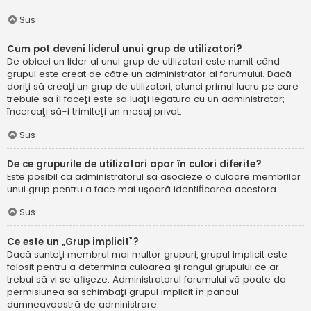
Sus
Cum pot deveni liderul unui grup de utilizatori?
De obicei un lider al unui grup de utilizatori este numit când
grupul este creat de către un administrator al forumului. Dacă
doriţi să creaţi un grup de utilizatori, atunci primul lucru pe care
trebuie să îl faceţi este să luaţi legătura cu un administrator;
încercaţi să-i trimiteţi un mesaj privat.
Sus
De ce grupurile de utilizatori apar în culori diferite?
Este posibil ca administratorul să asocieze o culoare membrilor
unui grup pentru a face mai uşoară identificarea acestora.
Sus
Ce este un „Grup implicit”?
Dacă sunteţi membrul mai multor grupuri, grupul implicit este
folosit pentru a determina culoarea şi rangul grupului ce ar
trebui să vi se afişeze. Administratorul forumului vă poate da
permisiunea să schimbaţi grupul implicit în panoul
dumneavoastră de administrare.