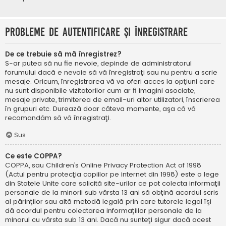
Probleme de autentificare şi înregistrare
De ce trebuie să mă înregistrez?
S-ar putea să nu fie nevoie, depinde de administratorul
forumului dacă e nevoie să vă înregistraţi sau nu pentru a scrie
mesaje. Oricum, înregistrarea vă va oferi acces la opţiuni care
nu sunt disponibile vizitatorilor cum ar fi imagini asociate,
mesaje private, trimiterea de email-uri altor utilizatori, înscrierea
în grupuri etc. Durează doar câteva momente, aşa că vă
recomandăm să vă înregistraţi.
Sus
Ce este COPPA?
COPPA, sau Children’s Online Privacy Protection Act of 1998
(Actul pentru protecţia copiilor pe internet din 1998) este o lege
din Statele Unite care solicită site-urilor ce pot colecta informaţii
personale de la minorii sub vârsta 13 ani să obţină acordul scris
al părinţilor sau altă metodă legală prin care tutorele legal îşi
dă acordul pentru colectarea informaţiilor personale de la
minorul cu vârsta sub 13 ani. Dacă nu sunteţi sigur dacă acest