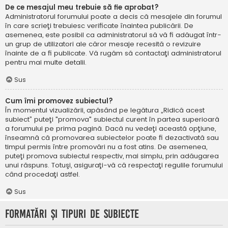
De ce mesajul meu trebuie să fie aprobat?
Administratorul forumului poate a decis că mesajele din forumul
în care scrieţi trebuiesc verificate înaintea publicării. De
asemenea, este posibil ca administratorul să vă fi adăugat într-
un grup de utilizatori ale căror mesaje recesită o revizuire
înainte de a fi publicate. Vă rugăm să contactaţi administratorul
pentru mai multe detalii.
Sus
Cum îmi promovez subiectul?
În momentul vizualizării, apăsând pe legătura „Ridică acest
subiect” puteţi "promova" subiectul curent în partea superioară
a forumului pe prima pagină. Dacă nu vedeţi această opţiune,
înseamnă că promovarea subiectelor poate fi dezactivată sau
timpul permis între promovări nu a fost atins. De asemenea,
puteţi promova subiectul respectiv, mai simplu, prin adăugarea
unui răspuns. Totuşi, asiguraţi-vă că respectaţi regulile forumului
când procedaţi astfel.
Sus
Formatări şi tipuri de subiecte