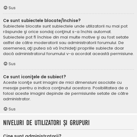
Sus
Ce sunt subiectele blocate/închise?
Subiectele blocate sunt subiectele unde utilizatorii nu mai pot
răspunde şi orice sondaj conţinut s-a închis automat.
Subiectele pot fi închise din mai multe motive şi au fost setate
astfel de către moderatorii sau administratorii forumului. De
asemenea, aţi putea să vă închideţi propriile subiecte doar
dacă administratorul forumului v-a acordat această permisiune.
Sus
Ce sunt iconiţele de subiect?
Aceste iconiţe sunt imagini de mici dimensiuni asociate cu
mesaje pentru a indica conţinutul acestora. Posibilitatea de a
folosi aceste imagini depinde de permisiunile setate de către
administrator.
Sus
Niveluri de utilizatori şi grupuri
Cine sunt administratorii?