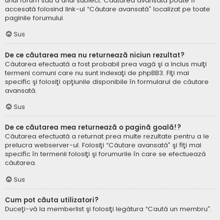
unui forum sau a unui subiect. Căutarea avansată poate fi
accesată folosind link-ul “Căutare avansată” localizat pe toate
paginile forumului.
Sus
De ce căutarea mea nu returnează niciun rezultat?
Căutarea efectuată a fost probabil prea vagă şi a inclus mulţi
termeni comuni care nu sunt indexaţi de phpBB3. Fiţi mai
specific şi folosiţi opţiunile disponibile în formularul de căutare
avansată.
Sus
De ce căutarea mea returnează o pagină goală!?
Căutarea efectuată a returnat prea multe rezultate pentru a le
prelucra webserver-ul. Folosiţi “Căutare avansată” şi fiţi mai
specific în termenii folosiţi şi forumurile în care se efectuează
căutarea.
Sus
Cum pot căuta utilizatori?
Duceţi-vă la memberlist şi folosiţi legătura “Caută un membru”.