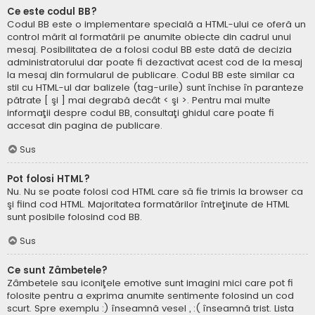
Ce este codul BB?
Codul BB este o implementare specială a HTML-ului ce oferă un
control mărit al formatării pe anumite obiecte din cadrul unui
mesaj. Posibilitatea de a folosi codul BB este dată de decizia
administratorului dar poate fi dezactivat acest cod de la mesaj
la mesaj din formularul de publicare. Codul BB este similar ca
stil cu HTML-ul dar balizele (tag-urile) sunt închise în paranteze
pătrate [ şi ] mai degrabă decât < şi >. Pentru mai multe
informaţii despre codul BB, consultaţi ghidul care poate fi
accesat din pagina de publicare.
Sus
Pot folosi HTML?
Nu. Nu se poate folosi cod HTML care să fie trimis la browser ca
şi fiind cod HTML. Majoritatea formatărilor întreţinute de HTML
sunt posibile folosind cod BB.
Sus
Ce sunt Zâmbetele?
Zâmbetele sau iconiţele emotive sunt imagini mici care pot fi
folosite pentru a exprima anumite sentimente folosind un cod
scurt. Spre exemplu :) înseamnă vesel , :( înseamnă trist. Lista