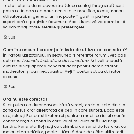
Cum îmi schimb setările?
Toate setările dumneavoastră (dacă sunteţi înregistrat) sunt
păstrate în baza de date. Pentru a le modifica, folosiţi Panoul
utilizatorului; în general un link poate fi găsit în partea
superioară a paginilor forumului. Acest lucru vă va permite să
vă schimbaţi toate setările şi preferinţele.
Sus
Cum îmi ascund prezența în lista de utilizatori conectați?
În Panoul utilizatorului, în secțiunea “Preferinţe forum”, veți găsi
opțiunea
Ascunde indicatorul de conectare
. Activați această
opțiune și veți apărea conectat doar pentru administratori,
moderatori și dumneavoastră. Veți fi contorizat ca utilizator
ascuns.
Sus
Ora nu este corectă!
S-ar putea ca dumneavoastră să vedeţi orele afişate dintr-o
zonă cu fus orar diferit faţă de cea în care sunteţi. Dacă este
aşa, folosiţi Panoul utilizatorului pentru a modifica fusul orar în
concordanţă cu zona în care vă aflaţi, cum ar fi Bucureşti,
Londra, Paris, etc. Reţineţi că schimbarea zonei de fus orar, ca
majoritatea setărilor, poate fi făcută doar de către utilizatorii