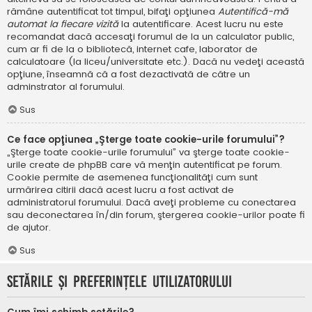
rămâne autentificat tot timpul, bifaţi opţiunea
Autentifică-mă
automat la fiecare vizită
la autentificare. Acest lucru nu este
recomandat dacă accesaţi forumul de la un calculator public,
cum ar fi de la o bibliotecă, internet cafe, laborator de
calculatoare (la liceu/universitate etc.). Dacă nu vedeţi această
opţiune, înseamnă că a fost dezactivată de către un
adminstrator al forumului.
Sus
Ce face opţiunea „Şterge toate cookie-urile forumului”?
„Şterge toate cookie-urile forumului” va şterge toate cookie-
urile create de phpBB care vă menţin autentificat pe forum.
Cookie permite de asemenea funcţionalităţi cum sunt
urmărirea citirii dacă acest lucru a fost activat de
administratorul forumului. Dacă aveţi probleme cu conectarea
sau deconectarea în/din forum, ştergerea cookie-urilor poate fi
de ajutor.
Sus
Setările şi preferinţele utilizatorului