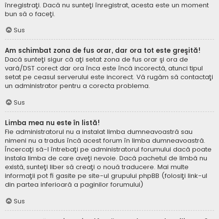
înregistraţi. Dacă nu sunteţi înregistrat, acesta este un moment
bun să o faceţi.
Sus
Am schimbat zona de fus orar, dar ora tot este greşită!
Dacă sunteţi sigur că aţi setat zona de fus orar şi ora de
vară/DST corect dar ora înca este încă incorectă, atunci tipul
setat pe ceasul serverului este incorect. Vă rugăm să contactaţi
un administrator pentru a corecta problema.
Sus
Limba mea nu este în listă!
Fie administratorul nu a instalat limba dumneavoastră sau
nimeni nu a tradus încă acest forum în limba dumneavoastră.
Încercaţi să-l întrebaţi pe administratorul forumului dacă poate
instala limba de care aveţi nevoie. Dacă pachetul de limbă nu
există, sunteţi liber să creaţi o nouă traducere. Mai multe
informaţii pot fi gasite pe site-ul grupului phpBB (folosiţi link-ul
din partea inferioară a paginilor forumului)
Sus