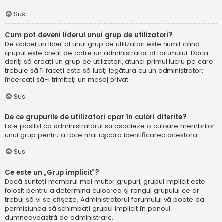
Sus
Cum pot deveni liderul unui grup de utilizatori?
De obicei un lider al unui grup de utilizatori este numit când
grupul este creat de către un administrator al forumului. Dacă
doriţi să creaţi un grup de utilizatori, atunci primul lucru pe care
trebuie să îl faceţi este să luaţi legătura cu un administrator;
încercaţi să-i trimiteţi un mesaj privat.
Sus
De ce grupurile de utilizatori apar în culori diferite?
Este posibil ca administratorul să asocieze o culoare membrilor
unui grup pentru a face mai uşoară identificarea acestora.
Sus
Ce este un „Grup implicit”?
Dacă sunteţi membrul mai multor grupuri, grupul implicit este
folosit pentru a determina culoarea şi rangul grupului ce ar
trebui să vi se afişeze. Administratorul forumului vă poate da
permisiunea să schimbaţi grupul implicit în panoul
dumneavoastră de administrare.