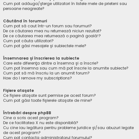
Cum pot adăuga/şterge utilizatori în listele mele de prieteni sau
persoane neagreate?
Căutând în forumuri
Cum pot să caut într-un forum sau forumuri?
De ce căutarea mea nu returnează niciun rezultat?
De ce căutarea mea returnează o pagină goală!?
Cum pot căuta utilizatori?
Cum pot găsi mesajele şi subiectele mele?
Însemnarea şi înscrierea la subiecte
Care este diferenţa dintre a însemna şi a înscrie?
Cum pot însemna sau cum mă pot înscrie la anumite subiecte?
Cum pot să mă înscriu la un anumit forum?
How do I remove my subscriptions?
Fişiere ataşate
Ce fişiere ataşate sunt permise pe acest forum?
Cum pot găsi toate fişierele ataşate de mine?
Întrebări despre phpBB
Cine a scris acest program?
De ce facilitatea X nu este disponibilă?
Cu cine iau legătura pentru probleme juridice şi/sau abuzuri legate
de acest program?
Cum pot contacta administratorul forumului?