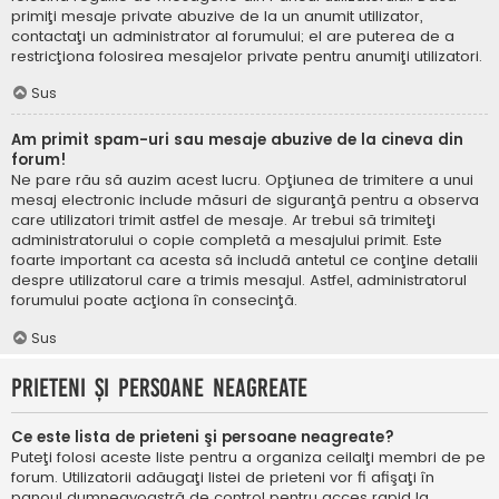
primiţi mesaje private abuzive de la un anumit utilizator,
contactaţi un administrator al forumului; el are puterea de a
restricţiona folosirea mesajelor private pentru anumiţi utilizatori.
Sus
Am primit spam-uri sau mesaje abuzive de la cineva din
forum!
Ne pare rău să auzim acest lucru. Opţiunea de trimitere a unui
mesaj electronic include măsuri de siguranţă pentru a observa
care utilizatori trimit astfel de mesaje. Ar trebui să trimiteţi
administratorului o copie completă a mesajului primit. Este
foarte important ca acesta să includă antetul ce conţine detalii
despre utilizatorul care a trimis mesajul. Astfel, administratorul
forumului poate acţiona în consecinţă.
Sus
Prieteni şi persoane neagreate
Ce este lista de prieteni şi persoane neagreate?
Puteţi folosi aceste liste pentru a organiza ceilalţi membri de pe
forum. Utilizatorii adăugaţi listei de prieteni vor fi afişaţi în
panoul dumneavoastră de control pentru acces rapid la