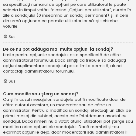
să specificaţi numărul de opţiuni pe care utilizatorul le poate
selecta în timpul votării folosind „Opţiuni per utilizator”, durata în
zile a sondajului (0 înseamnă un sondaj permanent) şi în cele
din urmă opţiunea ce permite utilizatorilor să-şi schimbe
voturile.
Sus
De ce nu pot adăuga mai multe opţiuni la sondaj?
Limita pentru opţiunile sondajului este specificată de către
administratorul forumului. Dacă simțiţi că trebuie să adăugaţi
opţiuni suplimentare sondajului peste limita permisă, atunci
contactaţi administratorul forumului.
Sus
Cum modific sau şterg un sondaj?
Ca şi în cazul mesajelor, sondajele pot fi modificate doar de
către autorul acestora, un moderator sau de către un
administrator. Pentru a modifica un sondaj, efectuaţi un click pe
primul mesaj din subiect; acesta este întotdeauna asociat cu
sondajul. Dacă nimeni nu a votat, atunci utilizatorii pot şterge sau
modifica orice opţiuni ale sondajului. Dacă membrii şi-au
exprimat opţiunile deja, doar moderatorii sau administratorii îl