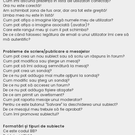
Cum îmi ascund prezența în lista de utilizatori conectați?
Ora nu este corectă!
Am schimbat zona de fus orar, dar ora tot este greşită!
Limba mea nu este în listă!
Cum pot afişa o imagine lângă numele meu de utilizator?
Cum pot afișa o imagine asociată (avatar)?
Care este rangul meu şi cum il pot schimba?
De ce când folosesc legătura de email a unui utilizator îmi cere să
mă autentific?
Probleme de scriere/publicare a mesajelor
Cum pot crea un nou subiect sau să scriu un răspuns în forum?
Cum pot modifica sau şterge un mesaj?
Cum pot să îmi adaug semnătură la mesaj?
Cum pot crea un sondaj?
De ce nu pot adăuga mai multe opţiuni la sondaj?
Cum modific sau şterg un sondaj?
De ce nu pot să accesez un forum?
De ce nu pot adăuga fişiere ataşate?
De ce am primit un avertisment?
Cum pot raporta mesaje unui moderator?
Pentru ce este butonul "Salvare" la deschiderea unui subiect?
De ce mesajul meu trebuie să fie aprobat?
Cum îmi promovez subiectul?
Formatări şi tipuri de subiecte
Ce este codul BB?