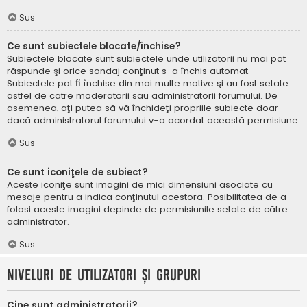
Sus
Ce sunt subiectele blocate/închise?
Subiectele blocate sunt subiectele unde utilizatorii nu mai pot
răspunde şi orice sondaj conţinut s-a închis automat.
Subiectele pot fi închise din mai multe motive şi au fost setate
astfel de către moderatorii sau administratorii forumului. De
asemenea, aţi putea să vă închideţi propriile subiecte doar
dacă administratorul forumului v-a acordat această permisiune.
Sus
Ce sunt iconiţele de subiect?
Aceste iconiţe sunt imagini de mici dimensiuni asociate cu
mesaje pentru a indica conţinutul acestora. Posibilitatea de a
folosi aceste imagini depinde de permisiunile setate de către
administrator.
Sus
Niveluri de utilizatori şi grupuri
Cine sunt administratorii?