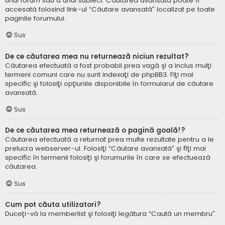
unui forum sau a unui subiect. Căutarea avansată poate fi
accesată folosind link-ul “Căutare avansată” localizat pe toate
paginile forumului.
Sus
De ce căutarea mea nu returnează niciun rezultat?
Căutarea efectuată a fost probabil prea vagă şi a inclus mulţi
termeni comuni care nu sunt indexaţi de phpBB3. Fiţi mai
specific şi folosiţi opţiunile disponibile în formularul de căutare
avansată.
Sus
De ce căutarea mea returnează o pagină goală!?
Căutarea efectuată a returnat prea multe rezultate pentru a le
prelucra webserver-ul. Folosiţi “Căutare avansată” şi fiţi mai
specific în termenii folosiţi şi forumurile în care se efectuează
căutarea.
Sus
Cum pot căuta utilizatori?
Duceţi-vă la memberlist şi folosiţi legătura “Caută un membru”.