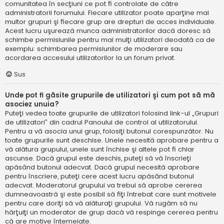
comunitatea în secţiuni ce pot fi controlate de către
administratorii forumului. Fiecare utilizator poate aparţine mai
multor grupuri şi fiecare grup are drepturi de acces individuale.
Acest lucru uşurează munca administratorilor dacă doresc să
schimbe permisiunile pentru mai mulţi utilizatori deodată ca de
exemplu: schimbarea permisiunilor de moderare sau
acordarea accesului utilizatorilor la un forum privat.
Sus
Unde pot fi găsite grupurile de utilizatori şi cum pot să mă
asociez unuia?
Puteţi vedea toate grupurile de utilizatori folosind link-ul „Grupuri
de utilizatori” din cadrul Panoului de control al utilizatorului.
Pentru a vă asocia unui grup, folosiţi butonul corespunzător. Nu
toate grupurile sunt deschise. Unele necesită aprobare pentru a
vă alătura grupului, unele sunt închise şi altele pot fi chiar
ascunse. Dacă grupul este deschis, puteţi să vă înscrieţi
apăsând butonul adecvat. Dacă grupul necesită aprobare
pentru înscriere, puteţi cere acest lucru apăsând butonul
adecvat. Moderatorul grupului va trebui să aprobe cererea
dumneavoastră şi este posibil să fiţi întrebat care sunt motivele
pentru care doriţi să vă alăturaţi grupului. Vă rugăm să nu
hărţuiţi un moderator de grup dacă vă respinge cererea pentru
că are motive întemeiate.