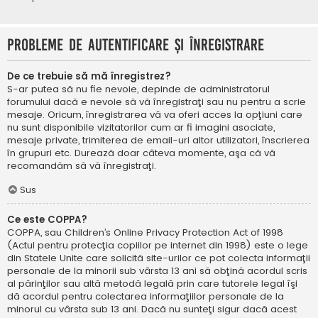
Probleme de autentificare şi înregistrare
De ce trebuie să mă înregistrez?
S-ar putea să nu fie nevoie, depinde de administratorul
forumului dacă e nevoie să vă înregistraţi sau nu pentru a scrie
mesaje. Oricum, înregistrarea vă va oferi acces la opţiuni care
nu sunt disponibile vizitatorilor cum ar fi imagini asociate,
mesaje private, trimiterea de email-uri altor utilizatori, înscrierea
în grupuri etc. Durează doar câteva momente, aşa că vă
recomandăm să vă înregistraţi.
Sus
Ce este COPPA?
COPPA, sau Children’s Online Privacy Protection Act of 1998
(Actul pentru protecţia copiilor pe internet din 1998) este o lege
din Statele Unite care solicită site-urilor ce pot colecta informaţii
personale de la minorii sub vârsta 13 ani să obţină acordul scris
al părinţilor sau altă metodă legală prin care tutorele legal îşi
dă acordul pentru colectarea informaţiilor personale de la
minorul cu vârsta sub 13 ani. Dacă nu sunteţi sigur dacă acest