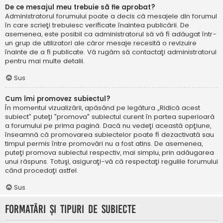
De ce mesajul meu trebuie să fie aprobat?
Administratorul forumului poate a decis că mesajele din forumul
în care scrieţi trebuiesc verificate înaintea publicării. De
asemenea, este posibil ca administratorul să vă fi adăugat într-
un grup de utilizatori ale căror mesaje recesită o revizuire
înainte de a fi publicate. Vă rugăm să contactaţi administratorul
pentru mai multe detalii.
Sus
Cum îmi promovez subiectul?
În momentul vizualizării, apăsând pe legătura „Ridică acest
subiect” puteţi "promova" subiectul curent în partea superioară
a forumului pe prima pagină. Dacă nu vedeţi această opţiune,
înseamnă că promovarea subiectelor poate fi dezactivată sau
timpul permis între promovări nu a fost atins. De asemenea,
puteţi promova subiectul respectiv, mai simplu, prin adăugarea
unui răspuns. Totuşi, asiguraţi-vă că respectaţi regulile forumului
când procedaţi astfel.
Sus
Formatări şi tipuri de subiecte