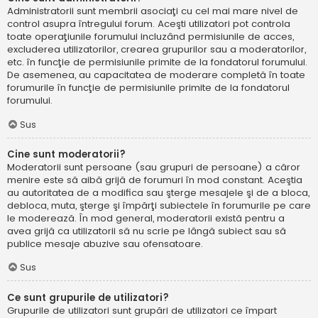
Administratorii sunt membrii asociaţi cu cel mai mare nivel de
control asupra întregului forum. Aceşti utilizatori pot controla
toate operaţiunile forumului incluzând permisiunile de acces,
excluderea utilizatorilor, crearea grupurilor sau a moderatorilor,
etc. în funcţie de permisiunile primite de la fondatorul forumului.
De asemenea, au capacitatea de moderare completă în toate
forumurile în funcţie de permisiunile primite de la fondatorul
forumului.
Sus
Cine sunt moderatorii?
Moderatorii sunt persoane (sau grupuri de persoane) a căror
menire este să aibă grijă de forumuri în mod constant. Aceştia
au autoritatea de a modifica sau şterge mesajele şi de a bloca,
debloca, muta, şterge şi împărţi subiectele în forumurile pe care
le moderează. În mod general, moderatorii există pentru a
avea grijă ca utilizatorii să nu scrie pe lângă subiect sau să
publice mesaje abuzive sau ofensatoare.
Sus
Ce sunt grupurile de utilizatori?
Grupurile de utilizatori sunt grupări de utilizatori ce împart