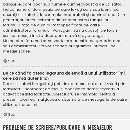
Rangurile, care apar sub numele dumneavoastră de utilizator,
indică numărul de mesaje pe care le-aţi scris sau identifică
anumiţi utilizatori (de exemplu moderatorii şi administratorii). În
general, nu puteţi schimba direct denumirea rangurilor
forumului faţă de cum au fost specificate de către
administratorul forumului. Vă rugăm, să nu abuzaţi de forum
scriind mesaje inutile doar pentru a vă creşte rangul.
Majoritatea forumurilor nu vor tolera acest lucru şi moderatorii
sau administratorii vă vor scădea pur şi simplu numărul de
mesaje scrise.
Sus
De ce când folosesc legătura de email a unui utilizator îmi
cere să mă autentific?
Doar utilizatorii înregistraţi pot trimite mesaje altor utilizatori prin
formularul încorporat de mail şi doar dacă administratorul a
activat această facilitate. Acest lucru se întâmplă pentru a
preveni folosirea maliţioasă a sistemului de mesagerie de către
utilizatorii anonimi.
Sus
Probleme de scriere/publicare a mesajelor