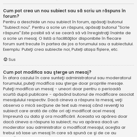
Cum pot crea un nou subiect sau să scriu un răspuns în
forum?
Pentru a deschide un nou subiect în forum, apăsaţi butonul
"Subiect nou". Pentru a scrie un răspuns, apăsați butonul "Scrie
răspuns".Este posibil să vi se ceară să vă înregistraţi înainte de
a scrie un mesaj. O listă a facilităţilor disponibile în fiecare
forum sunt trecute în partea de jos a forumului sau a subiectului.
Exemplu: Puteţi crea subiecte noi, Puteți atașa fișiere, etc.
Sus
Cum pot modifica sau şterge un mesaj?
În afara cazului în care sunteţi administratorul sau moderatorul
forumului, puteţi modifica sau şterge doar propriile mesaje.
Puteţi modifica un mesaj - uneori doar pentru o perioadă
scurtă după publicare - apăsând butonul de modificare asociat
mesajulului respectiv. Dacă cineva a răspuns la mesaj, veţi
observa o mică secţiune de text sub mesaj când reveniţi la
subiect care arată de câte ori aţi modificat acel mesaj
împreună cu data şi ora modificării. Aceasta va apărea doar
dacă cineva a răspuns la subiect; nu va apărea dacă un
moderator sau administrator a modificat mesajul, aceştia ar
trebui să lase un mesaj în care să spună ce şi de ce au