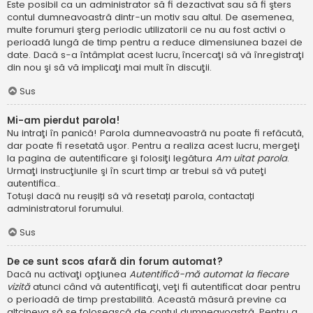
Este posibil ca un administrator să fi dezactivat sau să fi şters
contul dumneavoastră dintr-un motiv sau altul. De asemenea,
multe forumuri şterg periodic utilizatorii ce nu au fost activi o
perioadă lungă de timp pentru a reduce dimensiunea bazei de
date. Dacă s-a întâmplat acest lucru, încercaţi să vă înregistraţi
din nou şi să vă implicaţi mai mult în discuţii.
Sus
Mi-am pierdut parola!
Nu intraţi în panică! Parola dumneavoastră nu poate fi refăcută,
dar poate fi resetată uşor. Pentru a realiza acest lucru, mergeţi
la pagina de autentificare şi folosiţi legătura
Am uitat parola
.
Urmaţi instrucţiunile şi în scurt timp ar trebui să vă puteţi
autentifica..
Totuși dacă nu reușiți să vă resetați parola, contactați
administratorul forumului.
Sus
De ce sunt scos afară din forum automat?
Dacă nu activaţi opţiunea
Autentifică-mă automat la fiecare
vizită
atunci când vă autentificaţi, veţi fi autentificat doar pentru
o perioadă de timp prestabilită. Această măsură previne ca
altcineva să se folosească de contul dumneavoastră. Pentru a