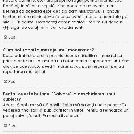
Fiecare administrator are propriile reguli pentru forumul său.
Dacă aţi încălcat o regulă, vi se poate da un avertisment.
Reţineţi că aceasta este decizia administratorului şi phpBB
Limited nu are nimic de-a face cu avertismentele acordate pe
site-ul în cauză. Contactaţi administratorul forumului dacă nu
ştiţi sigur de ce aţi primit un avertisment.
Sus
Cum pot raporta mesaje unui moderator?
Dacă administratorul a permis această facilitate, mesajul cu
pricina ar trebui să includă un buton pentru raportarea lui. Dând
click pe acest buton, veţi fi îndrumat cu paşii necesari pentru
raportarea mesajului.
Sus
Pentru ce este butonul "Salvare" la deschiderea unui
subiect?
Această opţiune vă dă posibilitatea să salvaţi unele pasaje în
vederea finalizării şi publicării lor în viitor. Pentru a reîncărca un
pasaj salvat, folosiţi Panoul utilizatorului.
Sus