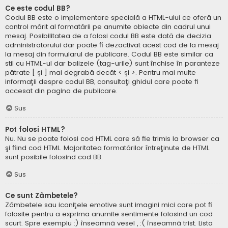
Ce este codul BB?
Codul BB este o implementare specială a HTML-ului ce oferă un
control mărit al formatării pe anumite obiecte din cadrul unui
mesaj. Posibilitatea de a folosi codul BB este dată de decizia
administratorului dar poate fi dezactivat acest cod de la mesaj
la mesaj din formularul de publicare. Codul BB este similar ca
stil cu HTML-ul dar balizele (tag-urile) sunt închise în paranteze
pătrate [ şi ] mai degrabă decât < şi >. Pentru mai multe
informaţii despre codul BB, consultaţi ghidul care poate fi
accesat din pagina de publicare.
Sus
Pot folosi HTML?
Nu. Nu se poate folosi cod HTML care să fie trimis la browser ca
şi fiind cod HTML. Majoritatea formatărilor întreţinute de HTML
sunt posibile folosind cod BB.
Sus
Ce sunt Zâmbetele?
Zâmbetele sau iconiţele emotive sunt imagini mici care pot fi
folosite pentru a exprima anumite sentimente folosind un cod
scurt. Spre exemplu :) înseamnă vesel , :( înseamnă trist. Lista