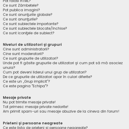
Pot folosi HTML?
Ce sunt Zâmbetele?
Pot publica imagini?
Ce sunt anunţurile globale?
Ce sunt anunţurile?
Ce sunt subiectele importante?
Ce sunt subiectele blocate/închise?
Ce sunt iconiţele de subiect?
Niveluri de utilizatori şi grupuri
Cine sunt administratorii?
Cine sunt moderatorii?
Ce sunt grupurile de utilizatori?
Unde pot fi găsite grupurile de utilizatori şi cum pot să mă asociez
unuia?
Cum pot deveni liderul unui grup de utilizatori?
De ce grupurile de utilizatori apar în culori diferite?
Ce este un „Grup implicit”?
Ce este pagina "Echipa"?
Mesaje private
Nu pot trimite mesaje private!
Tot primesc mesaje private nedorite!
Am primit spam-uri sau mesaje abuzive de la cineva din forum!
Prieteni şi persoane neagreate
Ce este lista de prieteni şi persoane neagreate?