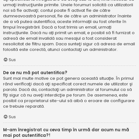
urmaţi instrucţiunile primite. Unele forumuri solicită ca utilizatorii
noi să fie activaţi; contul poate fi activat fie de către
dumneavoastră personal, fie de către un administrator înainte
de a vă putea autentifica, aceste informații au fost oferite în
timpul înregistrării. Dacă a fost trimis un email, urmați
instrucțiunile. Dacă nu ați primit un email, e posibil să fi furnizat o
adresă de email invalidă sau mesajul a fost considerat
nesolicitat de filtru spam. Daca sunteţi sigur că adresa de email
folosită este corectă, atunci contactaţi un administrator.
Sus
De ce nu mă pot autentifica?
Sunt mai multe motive ce pot genera această situație. În primul
rând verificaţi dacă aţi specificat corect numele de utilizator şi
parola. Dacă da, contactaţi un administrator al forumului ca să
fiţi sigur că nu aveţi interdicţie pe forum. De asemenea, este
posibil ca proprietarul site-ului să aibă o eroare de configurare
ce trebuie reparată.
Sus
M-am înregistrat cu ceva timp în urmă dar acum nu mă
mai pot autentifica?!