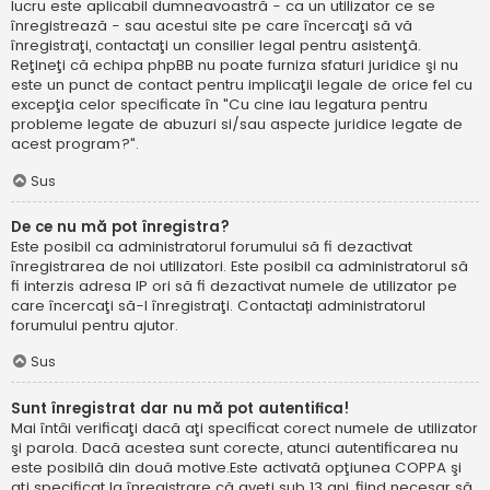
lucru este aplicabil dumneavoastră - ca un utilizator ce se
înregistrează - sau acestui site pe care încercaţi să vă
înregistraţi, contactaţi un consilier legal pentru asistenţă.
Reţineţi că echipa phpBB nu poate furniza sfaturi juridice şi nu
este un punct de contact pentru implicaţii legale de orice fel cu
excepţia celor specificate în "Cu cine iau legatura pentru
probleme legate de abuzuri si/sau aspecte juridice legate de
acest program?".
Sus
De ce nu mă pot înregistra?
Este posibil ca administratorul forumului să fi dezactivat
înregistrarea de noi utilizatori. Este posibil ca administratorul să
fi interzis adresa IP ori să fi dezactivat numele de utilizator pe
care încercaţi să-l înregistraţi. Contactați administratorul
forumului pentru ajutor.
Sus
Sunt înregistrat dar nu mă pot autentifica!
Mai întâi verificaţi dacă aţi specificat corect numele de utilizator
şi parola. Dacă acestea sunt corecte, atunci autentificarea nu
este posibilă din două motive.Este activată opţiunea COPPA şi
aţi specificat la înregistrare că aveţi sub 13 ani, fiind necesar să