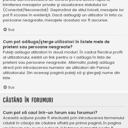
trimiterea mesajelor private şi vizualizarea statutului lor
(Conectat/Neconectat). Depinzând de stilul folosit, mesajele lor
pot fi scoase în evidenţă. Dacă adăugaţi un utilizator în lista cu
persoane neagreate, mesajele acestuia vor fi ascunse.
Sus
Cum pot adăuga/şterge utilizatori în listele mele de
prieteni sau persoane neagreate?
Puteţi adăuga utilizatori în două moduri. În cadrul fiecărui profil
al utilizatorului, există un link pentru a-l adăuga în lista de
prieteni sau persoane neagreate. Alternativ, puteţi adăuga
direct prin introducerea numelor de utilizatori din Panoul
utilizatorului. Din aceeaşi pagină puteţi să şi ştergeţi nume din
liste.
Sus
Căutând în forumuri
Cum pot să caut într-un forum sau forumuri?
Această acțiune poate fi efectuată prin introducerea termenului
căutat în căsuţa de căutare aflată pe prima pagină, în pagina