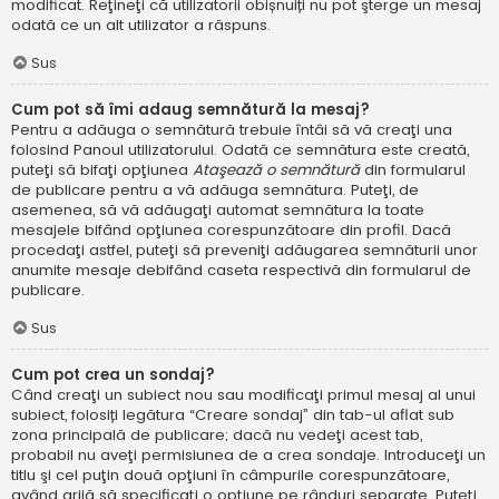
modificat. Reţineţi că utilizatorii obișnuiți nu pot şterge un mesaj
odată ce un alt utilizator a răspuns.
Sus
Cum pot să îmi adaug semnătură la mesaj?
Pentru a adăuga o semnătură trebuie întâi să vă creaţi una
folosind Panoul utilizatorului. Odată ce semnătura este creată,
puteţi să bifaţi opţiunea
Ataşează o semnătură
din formularul
de publicare pentru a vă adăuga semnătura. Puteţi, de
asemenea, să vă adăugaţi automat semnătura la toate
mesajele bifând opţiunea corespunzătoare din profil. Dacă
procedaţi astfel, puteţi să preveniţi adăugarea semnăturii unor
anumite mesaje debifând caseta respectivă din formularul de
publicare.
Sus
Cum pot crea un sondaj?
Când creaţi un subiect nou sau modificaţi primul mesaj al unui
subiect, folosiți legătura “Creare sondaj” din tab-ul aflat sub
zona principală de publicare; dacă nu vedeţi acest tab,
probabil nu aveţi permisiunea de a crea sondaje. Introduceţi un
titlu şi cel puţin două opţiuni în câmpurile corespunzătoare,
având grijă să specificaţi o opţiune pe rânduri separate. Puteţi