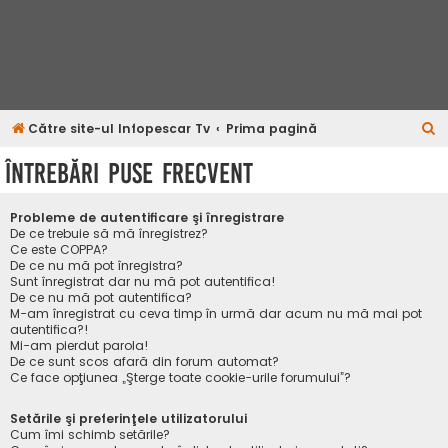
C
Către site-ul Infopescar Tv
Prima pagină
ă
Întrebări puse frecvent
u
t
Probleme de autentificare şi înregistrare
a
De ce trebuie să mă înregistrez?
Ce este COPPA?
r
De ce nu mă pot înregistra?
Sunt înregistrat dar nu mă pot autentifica!
e
De ce nu mă pot autentifica?
M-am înregistrat cu ceva timp în urmă dar acum nu mă mai pot
autentifica?!
Mi-am pierdut parola!
De ce sunt scos afară din forum automat?
Ce face opţiunea „Şterge toate cookie-urile forumului”?
Setările şi preferinţele utilizatorului
Cum îmi schimb setările?