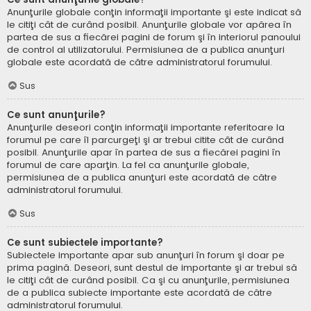
Anunţurile globale conţin informaţii importante şi este indicat să
le citiţi cât de curând posibil. Anunţurile globale vor apărea în
partea de sus a fiecărei pagini de forum şi în interiorul panoului
de control al utilizatorului. Permisiunea de a publica anunţuri
globale este acordată de către administratorul forumului.
Sus
Ce sunt anunţurile?
Anunţurile deseori conţin informaţii importante referitoare la
forumul pe care îl parcurgeţi şi ar trebui citite cât de curând
posibil. Anunţurile apar în partea de sus a fiecărei pagini în
forumul de care aparţin. La fel ca anunţurile globale,
permisiunea de a publica anunţuri este acordată de către
administratorul forumului.
Sus
Ce sunt subiectele importante?
Subiectele importante apar sub anunţuri în forum şi doar pe
prima pagină. Deseori, sunt destul de importante şi ar trebui să
le citiţi cât de curând posibil. Ca şi cu anunţurile, permisiunea
de a publica subiecte importante este acordată de către
administratorul forumului.