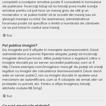
completă a iconiţelor emotive poate fi consultată în formularul
de publicare. Încercaţi totuşi să nu folosiţi prea multe iconiţe
emotive pentru că pot face un mesaj greu de citit şi un
moderator s-ar putea hotărî să le scoată din mesaj sau să
şteargă mesajul cu totul. De asemenea, administratorul
forumului poate să specifice o limită a numărului de zâmbete
ce se pot folosi în cadrul unui mesaj.
Sus
Pot publica imagini?
Da, imaginile pot fi afişate în mesajele dumneavoastră. Dacă
administratorul a permis fişierele ataşate, puteţi să încărcaţi
imaginile direct pe forum. Altfel, puteţi folosi o legatură către o
imagine stocată pe un server accesibil publicului, cum ar fi
http://www.exemplu.com/imaginea-mea.gif. Nu puteţi să creaţi
legături cu imagini din calculatorul dumneavoastră (doar dacă
este un server public), nici cu imagini stocate în spatele unui
mecanism de autentificare, cum ar fi căsuţele de email, site-uri
protejate cu parolă, etc. Pentru a afişa imaginea, folosiţi
eticheta codului BB [img].
Sus
Ce sunt anunţurile globale?