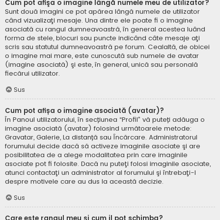
Cum pot afişa o imagine lângă numele meu de utilizator?
Sunt două imagini ce pot apărea lângă numele de utilizator
când vizualizaţi mesaje. Una dintre ele poate fi o imagine
asociată cu rangul dumneavoastră, în general acestea luând
forma de stele, blocuri sau puncte indicând câte mesaje aţi
scris sau statutul dumneavoastră pe forum. Cealaltă, de obicei
o imagine mai mare, este cunoscută sub numele de avatar
(imagine asociată) şi este, în general, unică sau personală
fiecărui utilizator.
Sus
Cum pot afișa o imagine asociată (avatar)?
În Panoul utilizatorului, în secțiunea “Profil” vă puteți adăuga o
imagine asociată (avatar) folosind următoarele metode:
Gravatar, Galerie, La distanță sau Încărcare. Administratorul
forumului decide dacă să activeze imaginile asociate şi are
posibilitatea de a alege modalitatea prin care imaginile
asociate pot fi folosite. Dacă nu puteţi folosi imaginile asociate,
atunci contactaţi un administrator al forumului şi întrebaţi-l
despre motivele care au dus la această decizie.
Sus
Care este rangul meu şi cum il pot schimba?