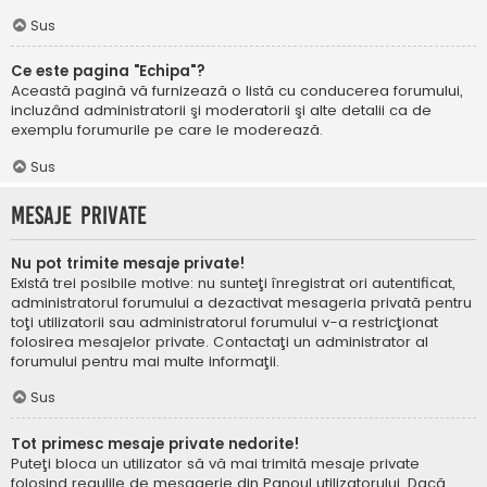
Sus
Ce este pagina "Echipa"?
Această pagină vă furnizează o listă cu conducerea forumului,
incluzând administratorii şi moderatorii şi alte detalii ca de
exemplu forumurile pe care le moderează.
Sus
Mesaje private
Nu pot trimite mesaje private!
Există trei posibile motive: nu sunteţi înregistrat ori autentificat,
administratorul forumului a dezactivat mesageria privată pentru
toţi utilizatorii sau administratorul forumului v-a restricţionat
folosirea mesajelor private. Contactaţi un administrator al
forumului pentru mai multe informaţii.
Sus
Tot primesc mesaje private nedorite!
Puteţi bloca un utilizator să vă mai trimită mesaje private
folosind regulile de mesagerie din Panoul utilizatorului. Dacă