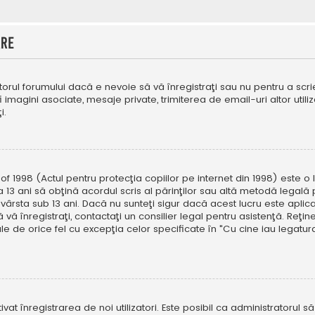
are
orul forumului dacă e nevoie să vă înregistraţi sau nu pentru a scri
fi imagini asociate, mesaje private, trimiterea de email-uri altor util
i.
f 1998 (Actul pentru protecţia copiilor pe internet din 1998) este o l
 13 ani să obţină acordul scris al părinţilor sau altă metodă legală 
vârsta sub 13 ani. Dacă nu sunteţi sigur dacă acest lucru este aplic
 vă înregistraţi, contactaţi un consilier legal pentru asistenţă. Reţin
ale de orice fel cu excepţia celor specificate în "Cu cine iau legat
ivat înregistrarea de noi utilizatori. Este posibil ca administratorul s