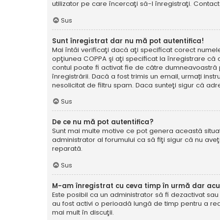
utilizator pe care încercaţi să-l înregistraţi. Contac
Sus
Sunt înregistrat dar nu mă pot autentifica!
Mai întâi verificaţi dacă aţi specificat corect numel
opţiunea COPPA şi aţi specificat la înregistrare că ave
contul poate fi activat fie de către dumneavoastră pe
înregistrării. Dacă a fost trimis un email, urmați ins
nesolicitat de filtru spam. Daca sunteţi sigur că adr
Sus
De ce nu mă pot autentifica?
Sunt mai multe motive ce pot genera această situație
administrator al forumului ca să fiţi sigur că nu av
reparată.
Sus
M-am înregistrat cu ceva timp în urmă dar ac
Este posibil ca un administrator să fi dezactivat sa
au fost activi o perioadă lungă de timp pentru a re
mai mult în discuţii.