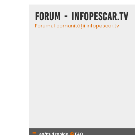
Forum - InfoPescar.Tv
Forumul comunității infopescar.tv
Legături rapide
FAQ