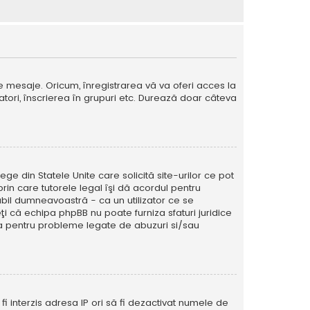
e mesaje. Oricum, înregistrarea vă va oferi acces la
izatori, înscrierea în grupuri etc. Durează doar câteva
ege din Statele Unite care solicită site-urilor ce pot
prin care tutorele legal îşi dă acordul pentru
abil dumneavoastră - ca un utilizator ce se
eţi că echipa phpBB nu poate furniza sfaturi juridice
ura pentru probleme legate de abuzuri si/sau
ă fi interzis adresa IP ori să fi dezactivat numele de