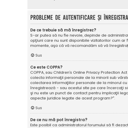
Probleme de autentificare şi înregistr
De ce trebuie să mă înregistrez?
S-ar putea să nu fie nevoie, depinde de administrat
opţiuni care nu sunt disponibile vizitatorilor cum ar 
momente, aşa că vă recomandăm să vă înregistraţ
Sus
Ce este COPPA?
COPPA, sau Children’s Online Privacy Protection Act o
colecta informaţii personale de la minorii sub vârsta
colectarea informaţiilor personale de la minorul cu 
înregistrează - sau acestui site pe care încercaţi să
şi nu este un punct de contact pentru implicaţii leg
aspecte juridice legate de acest program?".
Sus
De ce nu mă pot înregistra?
Este posibil ca administratorul forumului să fi dezact