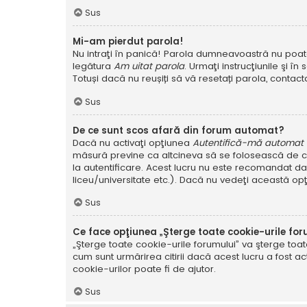
Sus
Mi-am pierdut parola!
Nu intraţi în panică! Parola dumneavoastră nu poate f
legătura
Am uitat parola
. Urmaţi instrucţiunile şi în 
Totuși dacă nu reușiți să vă resetați parola, contacta
Sus
De ce sunt scos afară din forum automat?
Dacă nu activaţi opţiunea
Autentifică-mă automat la
măsură previne ca altcineva să se folosească de co
la autentificare. Acest lucru nu este recomandat dac
liceu/universitate etc.). Dacă nu vedeţi această op
Sus
Ce face opţiunea „Şterge toate cookie-urile for
„Şterge toate cookie-urile forumului” va şterge to
cum sunt urmărirea citirii dacă acest lucru a fost
cookie-urilor poate fi de ajutor.
Sus