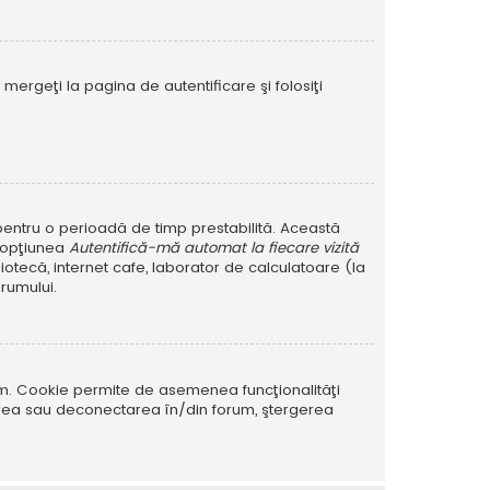
mergeţi la pagina de autentificare şi folosiţi
r pentru o perioadă de timp prestabilită. Această
i opţiunea
Autentifică-mă automat la fiecare vizită
iotecă, internet cafe, laborator de calculatoare (la
rumului.
rum. Cookie permite de asemenea funcţionalităţi
tarea sau deconectarea în/din forum, ştergerea