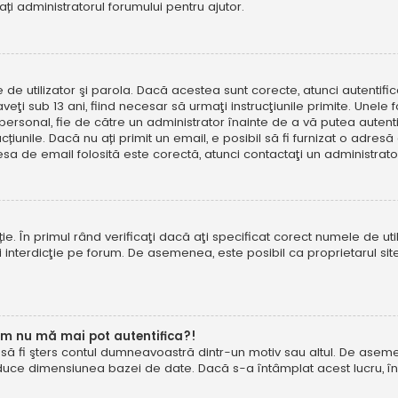
tați administratorul forumului pentru ajutor.
e de utilizator şi parola. Dacă acestea sunt corecte, atunci autentif
ţi sub 13 ani, fiind necesar să urmaţi instrucţiunile primite. Unele foru
rsonal, fie de către un administrator înainte de a vă putea autentifi
trucțiunile. Dacă nu ați primit un email, e posibil să fi furnizat o adr
esa de email folosită este corectă, atunci contactaţi un administrato
. În primul rând verificaţi dacă aţi specificat corect numele de util
eţi interdicţie pe forum. De asemenea, este posibil ca proprietarul s
um nu mă mai pot autentifica?!
u să fi şters contul dumneavoastră dintr-un motiv sau altul. De asemen
duce dimensiunea bazei de date. Dacă s-a întâmplat acest lucru, încer