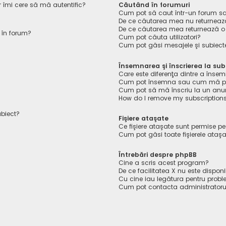
r îmi cere să mă autentific?
Căutând în forumuri
Cum pot să caut într-un forum s
De ce căutarea mea nu returnează
De ce căutarea mea returnează o
 în forum?
Cum pot căuta utilizatori?
Cum pot găsi mesajele şi subiect
Însemnarea şi înscrierea la sub
Care este diferenţa dintre a însem
Cum pot însemna sau cum mă pot 
Cum pot să mă înscriu la un anu
How do I remove my subscription
ubiect?
Fişiere ataşate
Ce fişiere ataşate sunt permise p
Cum pot găsi toate fişierele ataş
Întrebări despre phpBB
Cine a scris acest program?
De ce facilitatea X nu este disponi
Cu cine iau legătura pentru probl
Cum pot contacta administratoru