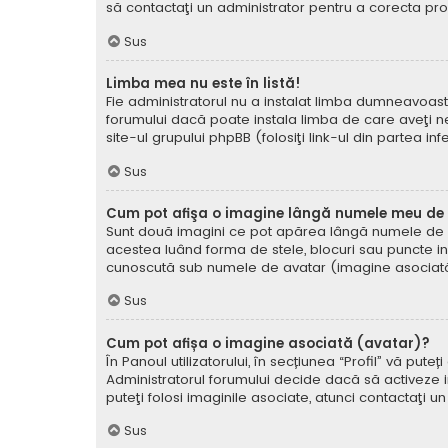
să contactaţi un administrator pentru a corecta pr
Sus
Limba mea nu este în listă!
Fie administratorul nu a instalat limba dumneavoast
forumului dacă poate instala limba de care aveţi nev
site-ul grupului phpBB (folosiţi link-ul din partea in
Sus
Cum pot afişa o imagine lângă numele meu de u
Sunt două imagini ce pot apărea lângă numele de ut
acestea luând forma de stele, blocuri sau puncte i
cunoscută sub numele de avatar (imagine asociată) ş
Sus
Cum pot afișa o imagine asociată (avatar)?
În Panoul utilizatorului, în secțiunea “Profil” vă p
Administratorul forumului decide dacă să activeze im
puteţi folosi imaginile asociate, atunci contactaţi u
Sus