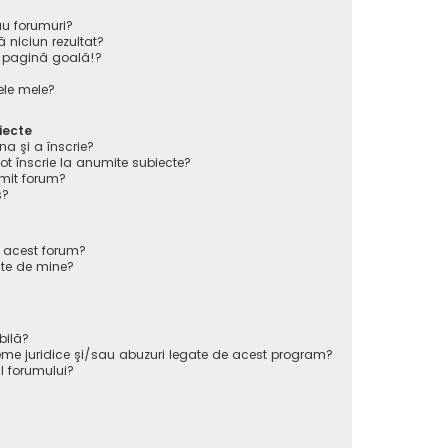
au forumuri?
 niciun rezultat?
 pagină goală!?
ele mele?
iecte
na şi a înscrie?
înscrie la anumite subiecte?
mit forum?
s?
e acest forum?
ate de mine?
bilă?
eme juridice şi/sau abuzuri legate de acest program?
l forumului?