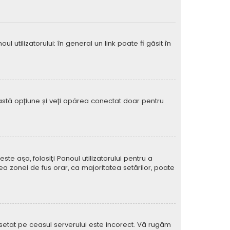
 utilizatorului; în general un link poate fi găsit în
eastă opțiune și veți apărea conectat doar pentru
e aşa, folosiţi Panoul utilizatorului pentru a
ea zonei de fus orar, ca majoritatea setărilor, poate
l setat pe ceasul serverului este incorect. Vă rugăm