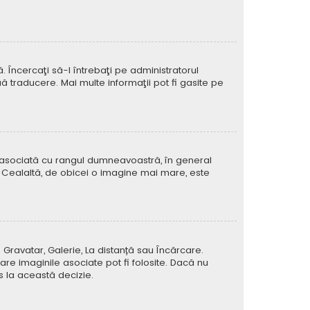
Încercaţi să-l întrebaţi pe administratorul
ă traducere. Mai multe informaţii pot fi gasite pe
e asociată cu rangul dumneavoastră, în general
 Cealaltă, de obicei o imagine mai mare, este
 Gravatar, Galerie, La distanță sau Încărcare.
re imaginile asociate pot fi folosite. Dacă nu
us la această decizie.