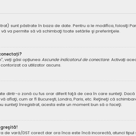
t) sunt păstrate în baza de date. Pentru a le modifica, folosiţi Panoul
 vă va permite să vă schimbaţi toate setările şi preferinţele.
 conectați?
um”, veți găsi opțiunea
Ascunde indicatorul de conectare
. Activați ac
contorizat ca utilizator ascuns.
dintr-o zonă cu fus orar diferit faţă de cea în care sunteţi. Dacă est
 aflaţi, cum ar fi Bucureşti, Londra, Paris, etc. Reţineţi că schimbar
ă nu sunteţi înregistrat, acesta este un moment bun să o faceţi.
 greşită!
ora de vară/DST corect dar ora înca este încă incorectă, atunci tipu