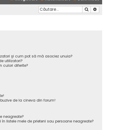
Căutare
Căutare avansată
ilizatori şi cum pot să mă asociez unuia?
 utilizatori?
n culori diferite?
te!
uzive de la cineva din forum!
ane neagreate?
 în listele mele de prieteni sau persoane neagreate?