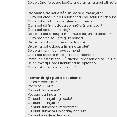
De ce când folosesc legătura de email a unui utilizato
Probleme de scriere/publicare a mesajelor
Cum pot crea un nou subiect sau să scriu un răspuns
Cum pot modifica sau şterge un mesaj?
Cum pot să îmi adaug semnătură la mesaj?
Cum pot crea un sondaj?
De ce nu pot adăuga mai multe opţiuni la sondaj?
Cum modific sau şterg un sondaj?
De ce nu pot să accesez un forum?
De ce nu pot adăuga fişiere ataşate?
De ce am primit un avertisment?
Cum pot raporta mesaje unui moderator?
Pentru ce este butonul "Salvare" la deschiderea unui s
De ce mesajul meu trebuie să fie aprobat?
Cum îmi promovez subiectul?
Formatări şi tipuri de subiecte
Ce este codul BB?
Pot folosi HTML?
Ce sunt Zâmbetele?
Pot publica imagini?
Ce sunt anunţurile globale?
Ce sunt anunţurile?
Ce sunt subiectele importante?
Ce sunt subiectele blocate/închise?
Ce sunt iconiţele de subiect?