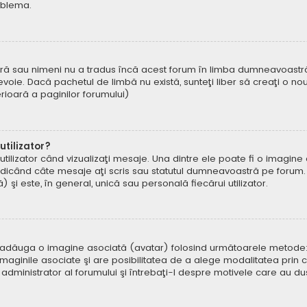
oblema.
ră sau nimeni nu a tradus încă acest forum în limba dumneavoastră. 
oie. Dacă pachetul de limbă nu există, sunteţi liber să creaţi o nou
ferioară a paginilor forumului)
tilizator?
ilizator când vizualizaţi mesaje. Una dintre ele poate fi o imagin
ndicând câte mesaje aţi scris sau statutul dumneavoastră pe forum.
i este, în general, unică sau personală fiecărui utilizator.
uteți adăuga o imagine asociată (avatar) folosind următoarele metode:
aginile asociate şi are posibilitatea de a alege modalitatea prin ca
n administrator al forumului şi întrebaţi-l despre motivele care au d