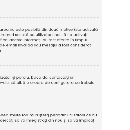
icarea nu este posibilă din două motive.Este activată
muri solicită ca utilizatorii noi să fie activaţi;
ca, aceste informații au fost oferite în timpul
esă de email invalidă sau mesajul a fost considerat
r.
izator şi parola. Dacă da, contactaţi un
ite-ului să aibă o eroare de configurare ce trebuie
ea, multe forumuri şterg periodic utilizatorii ce nu
caţi să vă înregistraţi din nou şi să vă implicaţi