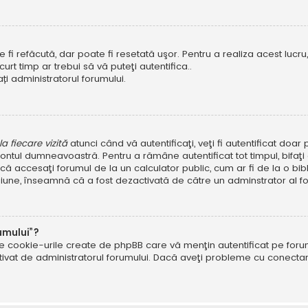
i refăcută, dar poate fi resetată uşor. Pentru a realiza acest lucru, 
scurt timp ar trebui să vă puteţi autentifica..
ți administratorul forumului.
 fiecare vizită
atunci când vă autentificaţi, veţi fi autentificat doa
ntul dumneavoastră. Pentru a rămâne autentificat tot timpul, bifaţ
ă accesaţi forumul de la un calculator public, cum ar fi de la o bibl
ţiune, înseamnă că a fost dezactivată de către un adminstrator al fo
umului”?
ate cookie-urile create de phpBB care vă menţin autentificat pe fo
 activat de administratorul forumului. Dacă aveţi probleme cu conec