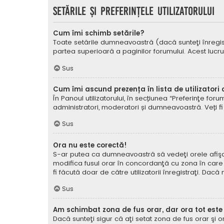
Setările şi preferinţele utilizatorului
Cum îmi schimb setările?
Toate setările dumneavoastră (dacă sunteţi înregistra
partea superioară a paginilor forumului. Acest lucru
Sus
Cum îmi ascund prezența în lista de utilizatori
În Panoul utilizatorului, în secțiunea “Preferinţe for
administratori, moderatori și dumneavoastră. Veți fi 
Sus
Ora nu este corectă!
S-ar putea ca dumneavoastră să vedeţi orele afişate 
modifica fusul orar în concordanţă cu zona în care vă
fi făcută doar de către utilizatorii înregistraţi. Dac
Sus
Am schimbat zona de fus orar, dar ora tot este
Dacă sunteţi sigur că aţi setat zona de fus orar şi 