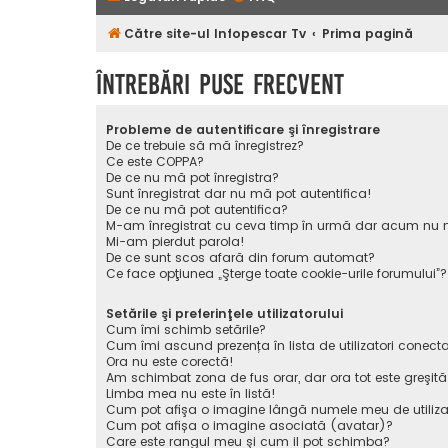
Către site-ul Infopescar Tv
Prima pagină
Întrebări puse frecvent
Probleme de autentificare şi înregistrare
De ce trebuie să mă înregistrez?
Ce este COPPA?
De ce nu mă pot înregistra?
Sunt înregistrat dar nu mă pot autentifica!
De ce nu mă pot autentifica?
M-am înregistrat cu ceva timp în urmă dar acum nu m
Mi-am pierdut parola!
De ce sunt scos afară din forum automat?
Ce face opţiunea „Şterge toate cookie-urile forumului”?
Setările şi preferinţele utilizatorului
Cum îmi schimb setările?
Cum îmi ascund prezența în lista de utilizatori conecta
Ora nu este corectă!
Am schimbat zona de fus orar, dar ora tot este greşită
Limba mea nu este în listă!
Cum pot afişa o imagine lângă numele meu de utiliza
Cum pot afișa o imagine asociată (avatar)?
Care este rangul meu şi cum il pot schimba?