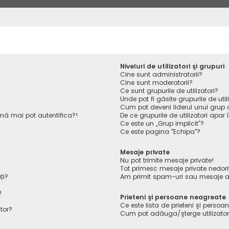
Niveluri de utilizatori şi grupuri
Cine sunt administratorii?
Cine sunt moderatorii?
Ce sunt grupurile de utilizatori?
Unde pot fi găsite grupurile de ut
Cum pot deveni liderul unui grup de
ă mai pot autentifica?!
De ce grupurile de utilizatori apar î
Ce este un „Grup implicit”?
Ce este pagina "Echipa"?
Mesaje private
Nu pot trimite mesaje private!
Tot primesc mesaje private nedori
ți?
Am primit spam-uri sau mesaje ab
!
Prieteni şi persoane neagreate
Ce este lista de prieteni şi perso
tor?
Cum pot adăuga/şterge utilizatori