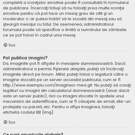
completă a iconiţelor emotive poate fi consultată în formularul
de publicare. Încercaţi totuşi să nu folosiţi prea multe iconiţe
emotive pentru că pot face un mesaj greu de citit şi un
moderator s-ar putea hotărî să le scoată din mesaj sau să
şteargă mesajul cu totul. De asemenea, administratorul
forumului poate să specifice o limită a numărului de zâmbete
ce se pot folosi în cadrul unui mesaj.
Sus
Pot publica imagini?
Da, imaginile pot fi afişate în mesajele dumneavoastră. Dacă
administratorul a permis fişierele ataşate, puteţi să încărcaţi
imaginile direct pe forum. Altfel, puteţi folosi o legatură către o
imagine stocată pe un server accesibil publicului, cum ar fi
http://www.exemplu.com/imaginea-mea.gif. Nu puteţi să creaţi
legături cu imagini din calculatorul dumneavoastră (doar dacă
este un server public), nici cu imagini stocate în spatele unui
mecanism de autentificare, cum ar fi căsuţele de email, site-uri
protejate cu parolă, etc. Pentru a afişa imaginea, folosiţi
eticheta codului BB [img].
Sus
Ce sunt anunţurile globale?