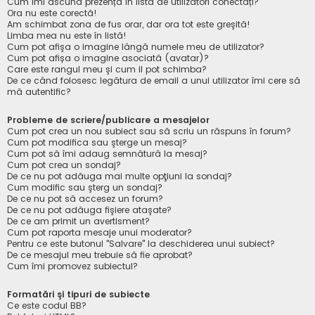
Cum îmi ascund prezența în lista de utilizatori conectați?
Ora nu este corectă!
Am schimbat zona de fus orar, dar ora tot este greşită!
Limba mea nu este în listă!
Cum pot afişa o imagine lângă numele meu de utilizator?
Cum pot afișa o imagine asociată (avatar)?
Care este rangul meu şi cum il pot schimba?
De ce când folosesc legătura de email a unui utilizator îmi cere să
mă autentific?
Probleme de scriere/publicare a mesajelor
Cum pot crea un nou subiect sau să scriu un răspuns în forum?
Cum pot modifica sau şterge un mesaj?
Cum pot să îmi adaug semnătură la mesaj?
Cum pot crea un sondaj?
De ce nu pot adăuga mai multe opţiuni la sondaj?
Cum modific sau şterg un sondaj?
De ce nu pot să accesez un forum?
De ce nu pot adăuga fişiere ataşate?
De ce am primit un avertisment?
Cum pot raporta mesaje unui moderator?
Pentru ce este butonul "Salvare" la deschiderea unui subiect?
De ce mesajul meu trebuie să fie aprobat?
Cum îmi promovez subiectul?
Formatări şi tipuri de subiecte
Ce este codul BB?