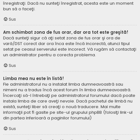
înregistraţi. Dacă nu sunteţi înregistrat, acesta este un moment
bun să o faceţi.
Sus
Am schimbat zona de fus orar, dar ora tot este greşită!
Dacă sunteţi sigur că aţi setat zona de fus orar şi ora de
vară/DST corect dar ora înca este încă incorectă, atunci tipul
setat pe ceasul serverului este incorect. Vă rugăm să contactaţi
un administrator pentru a corecta problema.
Sus
Limba mea nu este în listă!
Fie administratorul nu a instalat limba dumneavoastră sau
nimeni nu a tradus încă acest forum în limba dumneavoastră.
Încercaţi să-l întrebaţi pe administratorul forumului dacă poate
instala limba de care aveţi nevoie. Dacă pachetul de limbă nu
există, sunteţi liber să creaţi o nouă traducere. Mai multe
informaţii pot fi gasite pe site-ul grupului phpBB (folosiţi link-ul
din partea inferioară a paginilor forumului)
Sus