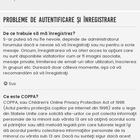
Probleme de autentificare şi înregistrare
De ce trebuie să mă înregistrez?
S-ar putea să nu fie nevoie, depinde de administratorul
forumului dacă e nevoie să vă înregistraţi sau nu pentru a scrie
mesaje. Oricum, înregistrarea vă va oferi acces la opţiuni care
nu sunt disponibile vizitatorilor cum ar fi imagini asociate,
mesaje private, trimiterea de email-uri altor utilizatori, înscrierea
în grupuri etc. Durează doar câteva momente, aşa că vă
recomandăm să vă înregistraţi.
Sus
Ce este COPPA?
COPPA, sau Children’s Online Privacy Protection Act of 1998
(Actul pentru protecţia copiilor pe internet din 1998) este o lege
din Statele Unite care solicită site-urilor ce pot colecta informaţii
personale de la minorii sub vârsta 13 ani să obţină acordul scris
al părinţilor sau altă metodă legală prin care tutorele legal îşi
dă acordul pentru colectarea informaţiilor personale de la
minorul cu vârsta sub 13 ani. Dacă nu sunteţi sigur dacă acest