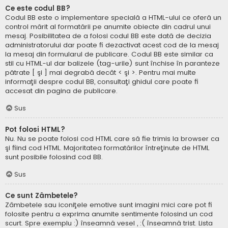
Ce este codul BB?
Codul BB este o implementare specială a HTML-ului ce oferă un
control mărit al formatării pe anumite obiecte din cadrul unui
mesaj. Posibilitatea de a folosi codul BB este dată de decizia
administratorului dar poate fi dezactivat acest cod de la mesaj
la mesaj din formularul de publicare. Codul BB este similar ca
stil cu HTML-ul dar balizele (tag-urile) sunt închise în paranteze
pătrate [ şi ] mai degrabă decât < şi >. Pentru mai multe
informaţii despre codul BB, consultaţi ghidul care poate fi
accesat din pagina de publicare.
Sus
Pot folosi HTML?
Nu. Nu se poate folosi cod HTML care să fie trimis la browser ca
şi fiind cod HTML. Majoritatea formatărilor întreţinute de HTML
sunt posibile folosind cod BB.
Sus
Ce sunt Zâmbetele?
Zâmbetele sau iconiţele emotive sunt imagini mici care pot fi
folosite pentru a exprima anumite sentimente folosind un cod
scurt. Spre exemplu :) înseamnă vesel , :( înseamnă trist. Lista