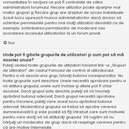
comunitatea în secţiuni ce pot fi controlate de către
administratorii forumului. Fiecare utilizator poate aparţine mai
multor grupuri şi fiecare grup are drepturi de acces individuale.
Acest lucru uşurează munca administratorilor dacă doresc să
schimbe permisiunile pentru mai mulţi utilizatori deodată ca de
exemplu: schimbarea permisiunilor de moderare sau
acordarea accesului utilizatorilor la un forum privat.
Sus
Unde pot fi găsite grupurile de utilizatori şi cum pot să mă
asociez unuia?
Puteţi vedea toate grupurile de utilizatori folosind link-ul „Grupuri
de utilizatori” din cadrul Panoului de control al utilizatorului.
Pentru a vă asocia unui grup, folosiţi butonul corespunzător. Nu
toate grupurile sunt deschise. Unele necesită aprobare pentru a
vă alătura grupului, unele sunt închise şi altele pot fi chiar
ascunse. Dacă grupul este deschis, puteţi să vă înscrieţi
apăsând butonul adecvat. Dacă grupul necesită aprobare
pentru înscriere, puteţi cere acest lucru apăsând butonul
adecvat. Moderatorul grupului va trebui să aprobe cererea
dumneavoastră şi este posibil să fiţi întrebat care sunt motivele
pentru care doriţi să vă alăturaţi grupului. Vă rugăm să nu
hărţuiţi un moderator de grup dacă vă respinge cererea pentru
că are motive întemeiate.