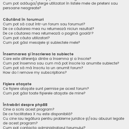
Cum pot adăuga/şterge utilizatori în listele mele de prieteni sau
persoane neagreate?
Căutând în forumuri
Cum pot să caut într-un forum sau forumuri?
De ce căutarea mea nu returnează niciun rezultat?
De ce căutarea mea returnează o pagină goală!?
Cum pot căuta utilizatori?
Cum pot găsi mesajele şi subiectele mele?
Însemnarea şi înscrierea la subiecte
Care este diferenţa dintre a însemna şi a înscrie?
Cum pot însemna sau cum mă pot înscrie la anumite subiecte?
Cum pot să mă înscriu la un anumit forum?
How do I remove my subscriptions?
Fişiere ataşate
Ce fişiere ataşate sunt permise pe acest forum?
Cum pot găsi toate fişierele ataşate de mine?
Întrebări despre phpBB
Cine a scris acest program?
De ce facilitatea X nu este disponibilă?
Cu cine iau legătura pentru probleme juridice şi/sau abuzuri legate
de acest program?
Cum pot contacta administratorul forumului?