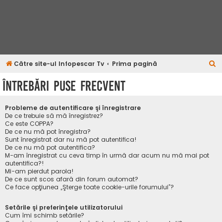
C
Către site-ul Infopescar Tv
Prima pagină
ă
Întrebări puse frecvent
u
t
Probleme de autentificare şi înregistrare
a
De ce trebuie să mă înregistrez?
Ce este COPPA?
r
De ce nu mă pot înregistra?
Sunt înregistrat dar nu mă pot autentifica!
e
De ce nu mă pot autentifica?
M-am înregistrat cu ceva timp în urmă dar acum nu mă mai pot
autentifica?!
Mi-am pierdut parola!
De ce sunt scos afară din forum automat?
Ce face opţiunea „Şterge toate cookie-urile forumului”?
Setările şi preferinţele utilizatorului
Cum îmi schimb setările?