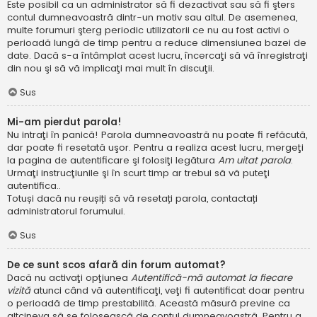
Este posibil ca un administrator să fi dezactivat sau să fi şters
contul dumneavoastră dintr-un motiv sau altul. De asemenea,
multe forumuri şterg periodic utilizatorii ce nu au fost activi o
perioadă lungă de timp pentru a reduce dimensiunea bazei de
date. Dacă s-a întâmplat acest lucru, încercaţi să vă înregistraţi
din nou şi să vă implicaţi mai mult în discuţii.
Sus
Mi-am pierdut parola!
Nu intraţi în panică! Parola dumneavoastră nu poate fi refăcută,
dar poate fi resetată uşor. Pentru a realiza acest lucru, mergeţi
la pagina de autentificare şi folosiţi legătura
Am uitat parola
.
Urmaţi instrucţiunile şi în scurt timp ar trebui să vă puteţi
autentifica..
Totuși dacă nu reușiți să vă resetați parola, contactați
administratorul forumului.
Sus
De ce sunt scos afară din forum automat?
Dacă nu activaţi opţiunea
Autentifică-mă automat la fiecare
vizită
atunci când vă autentificaţi, veţi fi autentificat doar pentru
o perioadă de timp prestabilită. Această măsură previne ca
altcineva să se folosească de contul dumneavoastră. Pentru a