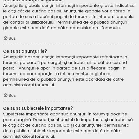
Anunţurile globale conţin informaţii importante şi este indicat să
le citiţi cât de curând posibil. Anunţurile globale vor apărea în
partea de sus a fiecărei pagini de forum şi în interiorul panoului
de control al utilizatorului. Permisiunea de a publica anunţuri
globale este acordată de către administratorul forumului.
Sus
Ce sunt anunţurile?
Anunţurile deseori conţin informaţii importante referitoare la
forumul pe care îl parcurgeţi şi ar trebui citite cât de curând
posibil. Anunţurile apar în partea de sus a fiecărei pagini în
forumul de care aparţin. La fel ca anunţurile globale,
permisiunea de a publica anunţuri este acordată de către
administratorul forumului.
Sus
Ce sunt subiectele importante?
Subiectele importante apar sub anunţuri în forum şi doar pe
prima pagină. Deseori, sunt destul de importante şi ar trebui să
le citiţi cât de curând posibil. Ca şi cu anunţurile, permisiunea
de a publica subiecte importante este acordată de către
administratorul forumului.