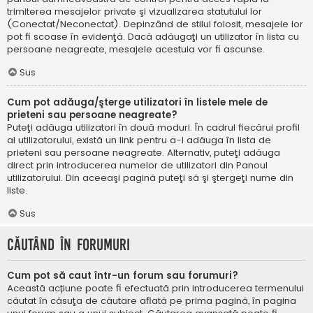
trimiterea mesajelor private şi vizualizarea statutului lor
(Conectat/Neconectat). Depinzând de stilul folosit, mesajele lor
pot fi scoase în evidenţă. Dacă adăugaţi un utilizator în lista cu
persoane neagreate, mesajele acestuia vor fi ascunse.
Sus
Cum pot adăuga/şterge utilizatori în listele mele de
prieteni sau persoane neagreate?
Puteţi adăuga utilizatori în două moduri. În cadrul fiecărui profil
al utilizatorului, există un link pentru a-l adăuga în lista de
prieteni sau persoane neagreate. Alternativ, puteţi adăuga
direct prin introducerea numelor de utilizatori din Panoul
utilizatorului. Din aceeaşi pagină puteţi să şi ştergeţi nume din
liste.
Sus
Căutând în forumuri
Cum pot să caut într-un forum sau forumuri?
Această acțiune poate fi efectuată prin introducerea termenului
căutat în căsuţa de căutare aflată pe prima pagină, în pagina