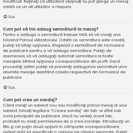
modificat. Reţineţi că utilizatorii obișnuiți nu pot şterge un mesaj
odată ce un alt utilizator a răspuns.
Sus
Cum pot să îmi adaug semnătură la mesaj?
Pentru a adăuga o semnătură trebuie întâi să vă creaţi una
folosind Panoul utilizatorului. Odată ce semnătura este creată,
puteţi să bifaţi opţiunea
Ataşează o semnătură
din formularul
de publicare pentru a vă adăuga semnătura. Puteţi, de
asemenea, să vă adăugaţi automat semnătura la toate
mesajele bifând opţiunea corespunzătoare din profil. Dacă
procedaţi astfel, puteţi să preveniţi adăugarea semnăturii unor
anumite mesaje debifând caseta respectivă din formularul de
publicare.
Sus
Cum pot crea un sondaj?
Când creaţi un subiect nou sau modificaţi primul mesaj al unui
subiect, folosiți legătura “Creare sondaj” din tab-ul aflat sub
zona principală de publicare; dacă nu vedeţi acest tab,
probabil nu aveţi permisiunea de a crea sondaje. Introduceţi un
titlu şi cel puţin două opţiuni în câmpurile corespunzătoare,
având grijă să specificaţi o opţiune pe rânduri separate. Puteţi