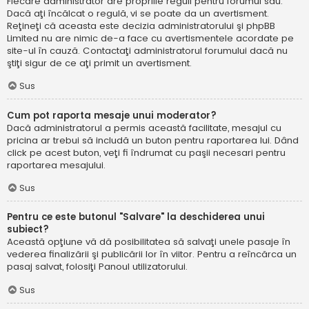
Fiecare administrator are propriile reguli pentru forumul său.
Dacă aţi încălcat o regulă, vi se poate da un avertisment.
Reţineţi că aceasta este decizia administratorului şi phpBB
Limited nu are nimic de-a face cu avertismentele acordate pe
site-ul în cauză. Contactaţi administratorul forumului dacă nu
ştiţi sigur de ce aţi primit un avertisment.
Sus
Cum pot raporta mesaje unui moderator?
Dacă administratorul a permis această facilitate, mesajul cu
pricina ar trebui să includă un buton pentru raportarea lui. Dând
click pe acest buton, veţi fi îndrumat cu paşii necesari pentru
raportarea mesajului.
Sus
Pentru ce este butonul "Salvare" la deschiderea unui
subiect?
Această opţiune vă dă posibilitatea să salvaţi unele pasaje în
vederea finalizării şi publicării lor în viitor. Pentru a reîncărca un
pasaj salvat, folosiţi Panoul utilizatorului.
Sus