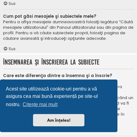
Sus
Cum pot găsi mesajele şi subiectele mele?
Pentru a afişa mesajele dumneavoastră folosiţi legătura “Căută
mesajele utilizatorului” din Panoul utilizatorului sau din pagina de
profil. Pentru a vă căuta subiectele proprii, folosiţi pagina de
căutare avansată şi introduceţi opţiunile adecvate.
Sus
Însemnarea şi înscrierea la subiecte
Care este diferenţa dintre a însemna şi a înscrie?
În phpBB 3.0 însemnarea era foarte asemănătoare cu
însemnarea în browser-ul web. Nu eraţi notificat când era
Acest site utilizează cookie-uri pentru a vă
publicat un răspuns. În phpBB 3.1, însemnarea este
asigura cea mai bună experiență pe site-ul
asemănătoarea înscrierii la un subiect. Puteți fi notificat când un
subiect este actualizat. Înscriindu-vă, veţi fi notificat când va fi
nostru.
Citește mai mult
publicat un răspuns în subiectul sau în forum. Opțiunile de
notificare pentru însemnare și înscriere pot fi configurate în
Panoul utilizatorului, sub “Preferințe forum”.
Am înțeles!
Sus