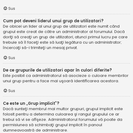
Sus
Cum pot deveni liderul unui grup de utilizatori?
De obicei un lider al unui grup de utilizatori este numit când
grupul este creat de către un administrator al forumului. Dacă
doriţi să creaţi un grup de utilizatori, atunci primul lucru pe care
trebuie să îl faceţi este să luaţi legătura cu un administrator;
încercaţi să-i trimiteţi un mesaj privat.
Sus
De ce grupurile de utilizatori apar în culori diferite?
Este posibil ca administratorul să asocieze o culoare membrilor
unui grup pentru a face mai uşoară identificarea acestora.
Sus
Ce este un „Grup implicit”?
Dacă sunteţi membrul mai multor grupuri, grupul implicit este
folosit pentru a determina culoarea şi rangul grupului ce ar
trebui să vi se afişeze. Administratorul forumului vă poate da
permisiunea să schimbaţi grupul implicit în panoul
dumneavoastră de administrare.