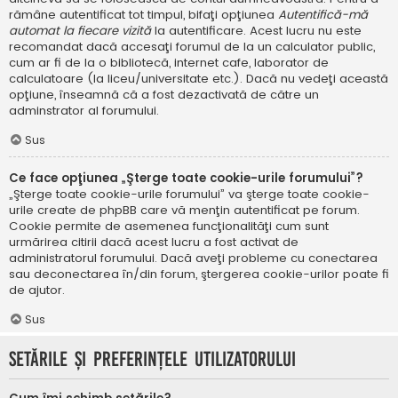
rămâne autentificat tot timpul, bifaţi opţiunea
Autentifică-mă
automat la fiecare vizită
la autentificare. Acest lucru nu este
recomandat dacă accesaţi forumul de la un calculator public,
cum ar fi de la o bibliotecă, internet cafe, laborator de
calculatoare (la liceu/universitate etc.). Dacă nu vedeţi această
opţiune, înseamnă că a fost dezactivată de către un
adminstrator al forumului.
Sus
Ce face opţiunea „Şterge toate cookie-urile forumului”?
„Şterge toate cookie-urile forumului” va şterge toate cookie-
urile create de phpBB care vă menţin autentificat pe forum.
Cookie permite de asemenea funcţionalităţi cum sunt
urmărirea citirii dacă acest lucru a fost activat de
administratorul forumului. Dacă aveţi probleme cu conectarea
sau deconectarea în/din forum, ştergerea cookie-urilor poate fi
de ajutor.
Sus
Setările şi preferinţele utilizatorului