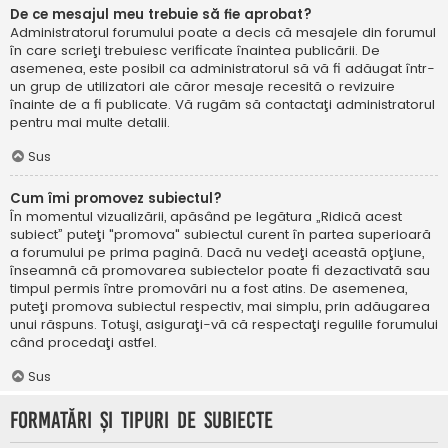
De ce mesajul meu trebuie să fie aprobat?
Administratorul forumului poate a decis că mesajele din forumul
în care scrieţi trebuiesc verificate înaintea publicării. De
asemenea, este posibil ca administratorul să vă fi adăugat într-
un grup de utilizatori ale căror mesaje recesită o revizuire
înainte de a fi publicate. Vă rugăm să contactaţi administratorul
pentru mai multe detalii.
Sus
Cum îmi promovez subiectul?
În momentul vizualizării, apăsând pe legătura „Ridică acest
subiect” puteţi "promova" subiectul curent în partea superioară
a forumului pe prima pagină. Dacă nu vedeţi această opţiune,
înseamnă că promovarea subiectelor poate fi dezactivată sau
timpul permis între promovări nu a fost atins. De asemenea,
puteţi promova subiectul respectiv, mai simplu, prin adăugarea
unui răspuns. Totuşi, asiguraţi-vă că respectaţi regulile forumului
când procedaţi astfel.
Sus
Formatări şi tipuri de subiecte