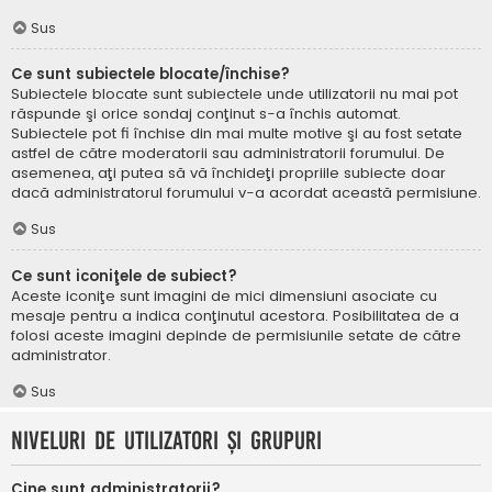
Sus
Ce sunt subiectele blocate/închise?
Subiectele blocate sunt subiectele unde utilizatorii nu mai pot
răspunde şi orice sondaj conţinut s-a închis automat.
Subiectele pot fi închise din mai multe motive şi au fost setate
astfel de către moderatorii sau administratorii forumului. De
asemenea, aţi putea să vă închideţi propriile subiecte doar
dacă administratorul forumului v-a acordat această permisiune.
Sus
Ce sunt iconiţele de subiect?
Aceste iconiţe sunt imagini de mici dimensiuni asociate cu
mesaje pentru a indica conţinutul acestora. Posibilitatea de a
folosi aceste imagini depinde de permisiunile setate de către
administrator.
Sus
Niveluri de utilizatori şi grupuri
Cine sunt administratorii?