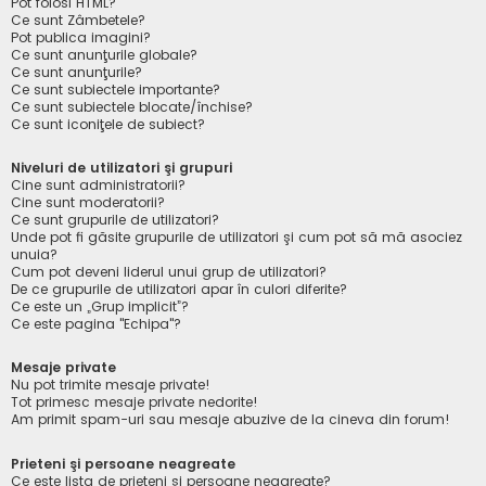
Pot folosi HTML?
Ce sunt Zâmbetele?
Pot publica imagini?
Ce sunt anunţurile globale?
Ce sunt anunţurile?
Ce sunt subiectele importante?
Ce sunt subiectele blocate/închise?
Ce sunt iconiţele de subiect?
Niveluri de utilizatori şi grupuri
Cine sunt administratorii?
Cine sunt moderatorii?
Ce sunt grupurile de utilizatori?
Unde pot fi găsite grupurile de utilizatori şi cum pot să mă asociez
unuia?
Cum pot deveni liderul unui grup de utilizatori?
De ce grupurile de utilizatori apar în culori diferite?
Ce este un „Grup implicit”?
Ce este pagina "Echipa"?
Mesaje private
Nu pot trimite mesaje private!
Tot primesc mesaje private nedorite!
Am primit spam-uri sau mesaje abuzive de la cineva din forum!
Prieteni şi persoane neagreate
Ce este lista de prieteni şi persoane neagreate?