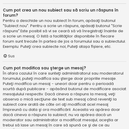
Cum pot crea un nou subiect sau să scriu un răspuns în
forum?
Pentru a deschide un nou subiect în forum, apăsaţi butonul
"Subiect nou". Pentru a scrie un răspuns, apăsați butonul "Scrie
răspuns".Este posibil să vi se ceară să vă înregistraţi înainte de
a scrie un mesaj. O listă a facilităţilor disponibile în fiecare
forum sunt trecute în partea de jos a forumului sau a subiectului.
Exemplu: Puteţi crea subiecte noi, Puteți atașa fișiere, etc.
Sus
Cum pot modifica sau şterge un mesaj?
În afara cazului în care sunteţi administratorul sau moderatorul
forumului, puteţi modifica sau şterge doar propriile mesaje.
Puteţi modifica un mesaj - uneori doar pentru o perioadă
scurtă după publicare - apăsând butonul de modificare asociat
mesajulului respectiv. Dacă cineva a răspuns la mesaj, veţi
observa o mică secţiune de text sub mesaj când reveniţi la
subiect care arată de câte ori aţi modificat acel mesaj
împreună cu data şi ora modificării. Aceasta va apărea doar
dacă cineva a răspuns la subiect; nu va apărea dacă un
moderator sau administrator a modificat mesajul, aceştia ar
trebui să lase un mesaj în care să spună ce şi de ce au