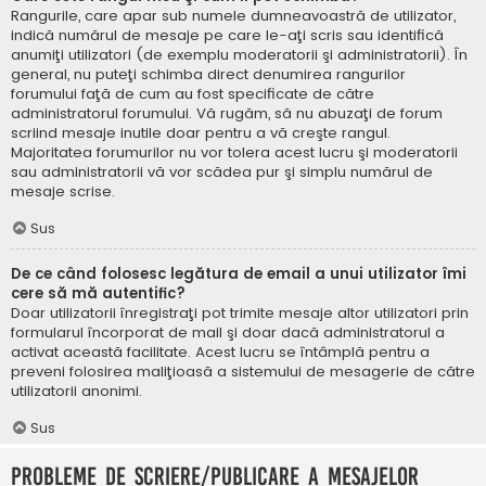
Rangurile, care apar sub numele dumneavoastră de utilizator,
indică numărul de mesaje pe care le-aţi scris sau identifică
anumiţi utilizatori (de exemplu moderatorii şi administratorii). În
general, nu puteţi schimba direct denumirea rangurilor
forumului faţă de cum au fost specificate de către
administratorul forumului. Vă rugăm, să nu abuzaţi de forum
scriind mesaje inutile doar pentru a vă creşte rangul.
Majoritatea forumurilor nu vor tolera acest lucru şi moderatorii
sau administratorii vă vor scădea pur şi simplu numărul de
mesaje scrise.
Sus
De ce când folosesc legătura de email a unui utilizator îmi
cere să mă autentific?
Doar utilizatorii înregistraţi pot trimite mesaje altor utilizatori prin
formularul încorporat de mail şi doar dacă administratorul a
activat această facilitate. Acest lucru se întâmplă pentru a
preveni folosirea maliţioasă a sistemului de mesagerie de către
utilizatorii anonimi.
Sus
Probleme de scriere/publicare a mesajelor