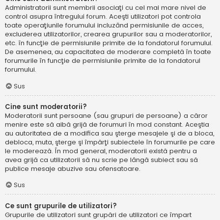
Administratorii sunt membrii asociaţi cu cel mai mare nivel de
control asupra întregului forum. Aceşti utilizatori pot controla
toate operaţiunile forumului incluzând permisiunile de acces,
excluderea utilizatorilor, crearea grupurilor sau a moderatorilor,
etc. în funcţie de permisiunile primite de la fondatorul forumului.
De asemenea, au capacitatea de moderare completă în toate
forumurile în funcţie de permisiunile primite de la fondatorul
forumului.
Sus
Cine sunt moderatorii?
Moderatorii sunt persoane (sau grupuri de persoane) a căror
menire este să aibă grijă de forumuri în mod constant. Aceştia
au autoritatea de a modifica sau şterge mesajele şi de a bloca,
debloca, muta, şterge şi împărţi subiectele în forumurile pe care
le moderează. În mod general, moderatorii există pentru a
avea grijă ca utilizatorii să nu scrie pe lângă subiect sau să
publice mesaje abuzive sau ofensatoare.
Sus
Ce sunt grupurile de utilizatori?
Grupurile de utilizatori sunt grupări de utilizatori ce împart