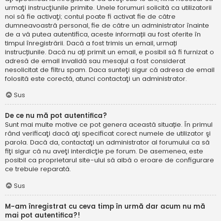
urmaţi instrucţiunile primite. Unele forumuri solicită ca utilizatorii
noi să fie activaţi; contul poate fi activat fie de către
dumneavoastră personal, fie de către un administrator înainte
de a vă putea autentifica, aceste informații au fost oferite în
timpul înregistrării. Dacă a fost trimis un email, urmați
instrucțiunile. Dacă nu ați primit un email, e posibil să fi furnizat o
adresă de email invalidă sau mesajul a fost considerat
nesolicitat de filtru spam. Daca sunteţi sigur că adresa de email
folosită este corectă, atunci contactaţi un administrator.
Sus
De ce nu mă pot autentifica?
Sunt mai multe motive ce pot genera această situație. În primul
rând verificaţi dacă aţi specificat corect numele de utilizator şi
parola. Dacă da, contactaţi un administrator al forumului ca să
fiţi sigur că nu aveţi interdicţie pe forum. De asemenea, este
posibil ca proprietarul site-ului să aibă o eroare de configurare
ce trebuie reparată.
Sus
M-am înregistrat cu ceva timp în urmă dar acum nu mă
mai pot autentifica?!