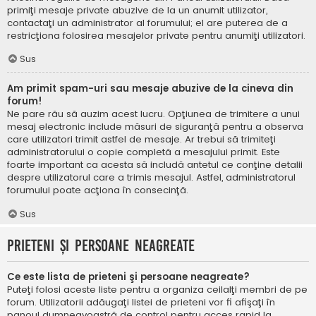
primiţi mesaje private abuzive de la un anumit utilizator,
contactaţi un administrator al forumului; el are puterea de a
restricţiona folosirea mesajelor private pentru anumiţi utilizatori.
Sus
Am primit spam-uri sau mesaje abuzive de la cineva din
forum!
Ne pare rău să auzim acest lucru. Opţiunea de trimitere a unui
mesaj electronic include măsuri de siguranţă pentru a observa
care utilizatori trimit astfel de mesaje. Ar trebui să trimiteţi
administratorului o copie completă a mesajului primit. Este
foarte important ca acesta să includă antetul ce conţine detalii
despre utilizatorul care a trimis mesajul. Astfel, administratorul
forumului poate acţiona în consecinţă.
Sus
Prieteni şi persoane neagreate
Ce este lista de prieteni şi persoane neagreate?
Puteţi folosi aceste liste pentru a organiza ceilalţi membri de pe
forum. Utilizatorii adăugaţi listei de prieteni vor fi afişaţi în
panoul dumneavoastră de control pentru acces rapid la