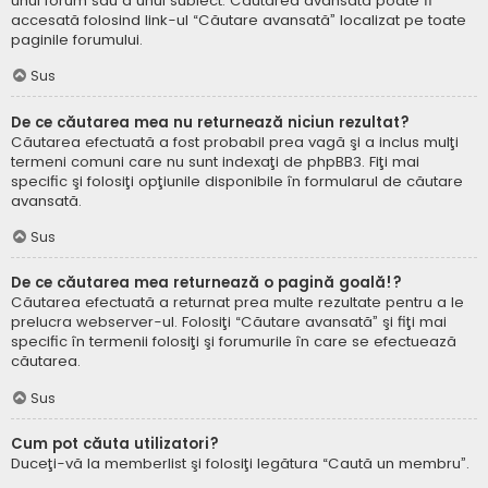
unui forum sau a unui subiect. Căutarea avansată poate fi
accesată folosind link-ul “Căutare avansată” localizat pe toate
paginile forumului.
Sus
De ce căutarea mea nu returnează niciun rezultat?
Căutarea efectuată a fost probabil prea vagă şi a inclus mulţi
termeni comuni care nu sunt indexaţi de phpBB3. Fiţi mai
specific şi folosiţi opţiunile disponibile în formularul de căutare
avansată.
Sus
De ce căutarea mea returnează o pagină goală!?
Căutarea efectuată a returnat prea multe rezultate pentru a le
prelucra webserver-ul. Folosiţi “Căutare avansată” şi fiţi mai
specific în termenii folosiţi şi forumurile în care se efectuează
căutarea.
Sus
Cum pot căuta utilizatori?
Duceţi-vă la memberlist şi folosiţi legătura “Caută un membru”.