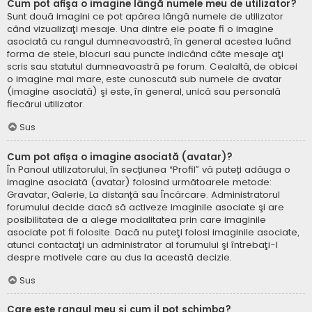
Cum pot afişa o imagine lângă numele meu de utilizator?
Sunt două imagini ce pot apărea lângă numele de utilizator
când vizualizaţi mesaje. Una dintre ele poate fi o imagine
asociată cu rangul dumneavoastră, în general acestea luând
forma de stele, blocuri sau puncte indicând câte mesaje aţi
scris sau statutul dumneavoastră pe forum. Cealaltă, de obicei
o imagine mai mare, este cunoscută sub numele de avatar
(imagine asociată) şi este, în general, unică sau personală
fiecărui utilizator.
Sus
Cum pot afișa o imagine asociată (avatar)?
În Panoul utilizatorului, în secțiunea “Profil” vă puteți adăuga o
imagine asociată (avatar) folosind următoarele metode:
Gravatar, Galerie, La distanță sau Încărcare. Administratorul
forumului decide dacă să activeze imaginile asociate şi are
posibilitatea de a alege modalitatea prin care imaginile
asociate pot fi folosite. Dacă nu puteţi folosi imaginile asociate,
atunci contactaţi un administrator al forumului şi întrebaţi-l
despre motivele care au dus la această decizie.
Sus
Care este rangul meu şi cum il pot schimba?