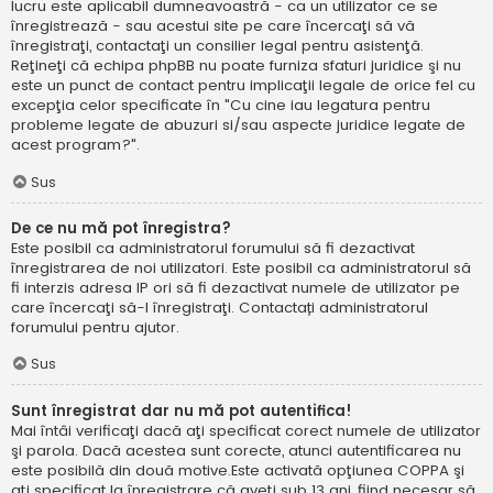
lucru este aplicabil dumneavoastră - ca un utilizator ce se
înregistrează - sau acestui site pe care încercaţi să vă
înregistraţi, contactaţi un consilier legal pentru asistenţă.
Reţineţi că echipa phpBB nu poate furniza sfaturi juridice şi nu
este un punct de contact pentru implicaţii legale de orice fel cu
excepţia celor specificate în "Cu cine iau legatura pentru
probleme legate de abuzuri si/sau aspecte juridice legate de
acest program?".
Sus
De ce nu mă pot înregistra?
Este posibil ca administratorul forumului să fi dezactivat
înregistrarea de noi utilizatori. Este posibil ca administratorul să
fi interzis adresa IP ori să fi dezactivat numele de utilizator pe
care încercaţi să-l înregistraţi. Contactați administratorul
forumului pentru ajutor.
Sus
Sunt înregistrat dar nu mă pot autentifica!
Mai întâi verificaţi dacă aţi specificat corect numele de utilizator
şi parola. Dacă acestea sunt corecte, atunci autentificarea nu
este posibilă din două motive.Este activată opţiunea COPPA şi
aţi specificat la înregistrare că aveţi sub 13 ani, fiind necesar să