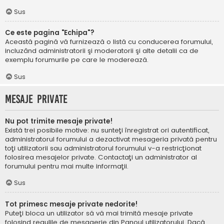
Sus
Ce este pagina "Echipa"?
Această pagină vă furnizează o listă cu conducerea forumului,
incluzând administratorii şi moderatorii şi alte detalii ca de
exemplu forumurile pe care le moderează.
Sus
Mesaje private
Nu pot trimite mesaje private!
Există trei posibile motive: nu sunteţi înregistrat ori autentificat,
administratorul forumului a dezactivat mesageria privată pentru
toţi utilizatorii sau administratorul forumului v-a restricţionat
folosirea mesajelor private. Contactaţi un administrator al
forumului pentru mai multe informaţii.
Sus
Tot primesc mesaje private nedorite!
Puteţi bloca un utilizator să vă mai trimită mesaje private
folosind regulile de mesagerie din Panoul utilizatorului. Dacă