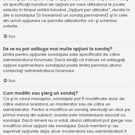
să specificaţi numărul de opţiuni pe care utilizatorul le poate
selecta în timpul votării folosind „Opţiuni per utilizator”, durata în
zile a sondajului (0 înseamnă un sondaj permanent) şi în cele
din urmă opţiunea ce permite utilizatorilor să-şi schimbe
voturile.
Sus
De ce nu pot adăuga mai multe opţiuni la sondaj?
Limita pentru opţiunile sondajului este specificată de către
administratorul forumului. Dacă simțiţi că trebuie să adăugaţi
opţiuni suplimentare sondajului peste limita permisă, atunci
contactaţi administratorul forumului.
Sus
Cum modific sau şterg un sondaj?
Ca şi în cazul mesajelor, sondajele pot fi modificate doar de
către autorul acestora, un moderator sau de către un
administrator. Pentru a modifica un sondaj, efectuaţi un click pe
primul mesaj din subiect; acesta este întotdeauna asociat cu
sondajul. Dacă nimeni nu a votat, atunci utilizatorii pot şterge sau
modifica orice opţiuni ale sondajului. Dacă membrii şi-au
exprimat opţiunile deja, doar moderatorii sau administratorii îl