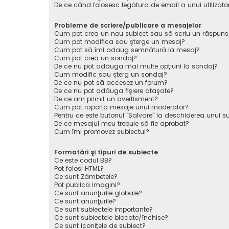
De ce când folosesc legătura de email a unui utilizato
Probleme de scriere/publicare a mesajelor
Cum pot crea un nou subiect sau să scriu un răspuns
Cum pot modifica sau şterge un mesaj?
Cum pot să îmi adaug semnătură la mesaj?
Cum pot crea un sondaj?
De ce nu pot adăuga mai multe opţiuni la sondaj?
Cum modific sau şterg un sondaj?
De ce nu pot să accesez un forum?
De ce nu pot adăuga fişiere ataşate?
De ce am primit un avertisment?
Cum pot raporta mesaje unui moderator?
Pentru ce este butonul "Salvare" la deschiderea unui s
De ce mesajul meu trebuie să fie aprobat?
Cum îmi promovez subiectul?
Formatări şi tipuri de subiecte
Ce este codul BB?
Pot folosi HTML?
Ce sunt Zâmbetele?
Pot publica imagini?
Ce sunt anunţurile globale?
Ce sunt anunţurile?
Ce sunt subiectele importante?
Ce sunt subiectele blocate/închise?
Ce sunt iconiţele de subiect?