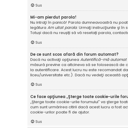
Sus
Mi-am pierdut parola!
Nu intraţi în panică! Parola dumneavoastră nu poate f
legătura
Am uitat parola
. Urmaţi instrucţiunile şi în 
Totuși dacă nu reușiți să vă resetați parola, contacta
Sus
De ce sunt scos afară din forum automat?
Dacă nu activaţi opţiunea
Autentifică-mă automat la
măsură previne ca altcineva să se folosească de co
la autentificare. Acest lucru nu este recomandat dac
liceu/universitate etc.). Dacă nu vedeţi această op
Sus
Ce face opţiunea „Şterge toate cookie-urile for
„Şterge toate cookie-urile forumului” va şterge to
cum sunt urmărirea citirii dacă acest lucru a fost
cookie-urilor poate fi de ajutor.
Sus