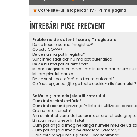
Către site-ul Infopescar Tv
Prima pagină
Întrebări puse frecvent
Probleme de autentificare şi înregistrare
De ce trebuie să mă înregistrez?
Ce este COPPA?
De ce nu mă pot înregistra?
Sunt înregistrat dar nu mă pot autentifica!
De ce nu mă pot autentifica?
M-am înregistrat cu ceva timp în urmă dar acum nu m
Mi-am pierdut parola!
De ce sunt scos afară din forum automat?
Ce face opţiunea „Şterge toate cookie-urile forumului”?
Setările şi preferinţele utilizatorului
Cum îmi schimb setările?
Cum îmi ascund prezența în lista de utilizatori conecta
Ora nu este corectă!
Am schimbat zona de fus orar, dar ora tot este greşită
Limba mea nu este în listă!
Cum pot afişa o imagine lângă numele meu de utiliza
Cum pot afișa o imagine asociată (avatar)?
Care este rangul meu şi cum il pot schimba?