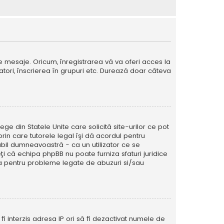
e mesaje. Oricum, înregistrarea vă va oferi acces la
izatori, înscrierea în grupuri etc. Durează doar câteva
ege din Statele Unite care solicită site-urilor ce pot
prin care tutorele legal îşi dă acordul pentru
abil dumneavoastră - ca un utilizator ce se
eţi că echipa phpBB nu poate furniza sfaturi juridice
ura pentru probleme legate de abuzuri si/sau
ă fi interzis adresa IP ori să fi dezactivat numele de