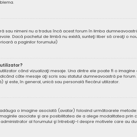
oblema.
ră sau nimeni nu a tradus încă acest forum în limba dumneavoastră. 
oie. Dacă pachetul de limbă nu există, sunteţi liber să creaţi o nou
ferioară a paginilor forumului)
tilizator?
ilizator când vizualizaţi mesaje. Una dintre ele poate fi o imagin
ndicând câte mesaje aţi scris sau statutul dumneavoastră pe forum.
i este, în general, unică sau personală fiecărui utilizator.
uteți adăuga o imagine asociată (avatar) folosind următoarele metode:
aginile asociate şi are posibilitatea de a alege modalitatea prin ca
n administrator al forumului şi întrebaţi-l despre motivele care au d