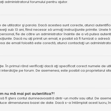
tați administratorul forumului pentru ajutor.
e de utilizator şi parola. Dacă acestea sunt corecte, atunci autentif
ţi sub 13 ani, fiind necesar să urmaţi instrucţiunile primite. Unele foru
rsonal, fie de către un administrator înainte de a vă putea autentifi
trucțiunile. Dacă nu ați primit un email, e posibil să fi furnizat o adr
esa de email folosită este corectă, atunci contactaţi un administrato
. În primul rând verificaţi dacă aţi specificat corect numele de util
eţi interdicţie pe forum. De asemenea, este posibil ca proprietarul s
um nu mă mai pot autentifica?!
u să fi şters contul dumneavoastră dintr-un motiv sau altul. De asemen
duce dimensiunea bazei de date. Dacă s-a întâmplat acest lucru, încer