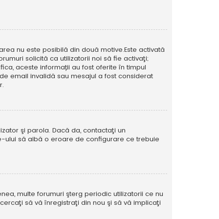
icarea nu este posibilă din două motive.Este activată
muri solicită ca utilizatorii noi să fie activaţi;
ca, aceste informații au fost oferite în timpul
esă de email invalidă sau mesajul a fost considerat
r.
izator şi parola. Dacă da, contactaţi un
ite-ului să aibă o eroare de configurare ce trebuie
ea, multe forumuri şterg periodic utilizatorii ce nu
caţi să vă înregistraţi din nou şi să vă implicaţi