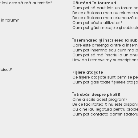
r îmi cere să mă autentific?
Căutând în forumuri
Cum pot să caut într-un forum s
De ce căutarea mea nu returnează
De ce căutarea mea returnează o
 în forum?
Cum pot căuta utilizatori?
Cum pot găsi mesajele şi subiect
Însemnarea şi înscrierea la sub
Care este diferenţa dintre a însem
Cum pot însemna sau cum mă pot 
Cum pot să mă înscriu la un anu
How do I remove my subscription
ubiect?
Fişiere ataşate
Ce fişiere ataşate sunt permise p
Cum pot găsi toate fişierele ataş
Întrebări despre phpBB
Cine a scris acest program?
De ce facilitatea X nu este disponi
Cu cine iau legătura pentru probl
Cum pot contacta administratoru