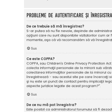
Probleme de autentificare şi înregistr
De ce trebuie să mă înregistrez?
S-ar putea să nu fie nevoie, depinde de administrat
opţiuni care nu sunt disponibile vizitatorilor cum ar 
momente, aşa că vă recomandăm să vă înregistraţ
Sus
Ce este COPPA?
COPPA, sau Children’s Online Privacy Protection Act o
colecta informaţii personale de la minorii sub vârsta
colectarea informaţiilor personale de la minorul cu 
înregistrează - sau acestui site pe care încercaţi să
şi nu este un punct de contact pentru implicaţii leg
aspecte juridice legate de acest program?".
Sus
De ce nu mă pot înregistra?
Este posibil ca administratorul forumului să fi dezact