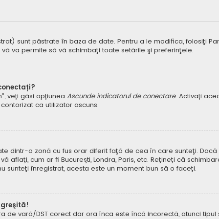
t) sunt păstrate în baza de date. Pentru a le modifica, folosiţi Panoul
 vă va permite să vă schimbaţi toate setările şi preferinţele.
 conectați?
um”, veți găsi opțiunea
Ascunde indicatorul de conectare
. Activați ac
contorizat ca utilizator ascuns.
dintr-o zonă cu fus orar diferit faţă de cea în care sunteţi. Dacă est
 aflaţi, cum ar fi Bucureşti, Londra, Paris, etc. Reţineţi că schimbar
ă nu sunteţi înregistrat, acesta este un moment bun să o faceţi.
 greşită!
ora de vară/DST corect dar ora înca este încă incorectă, atunci tipu