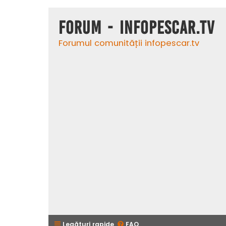
Forum - InfoPescar.Tv
Forumul comunității infopescar.tv
Legături rapide
FAQ