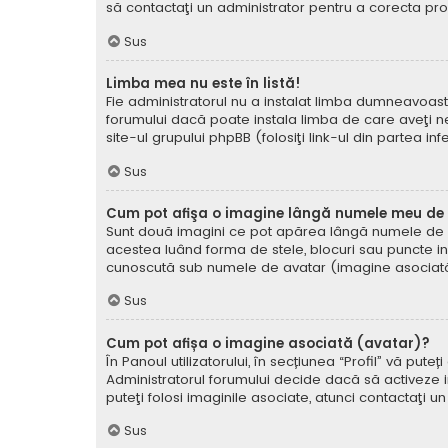
să contactaţi un administrator pentru a corecta pr
Sus
Limba mea nu este în listă!
Fie administratorul nu a instalat limba dumneavoast
forumului dacă poate instala limba de care aveţi nev
site-ul grupului phpBB (folosiţi link-ul din partea in
Sus
Cum pot afişa o imagine lângă numele meu de u
Sunt două imagini ce pot apărea lângă numele de ut
acestea luând forma de stele, blocuri sau puncte i
cunoscută sub numele de avatar (imagine asociată) ş
Sus
Cum pot afișa o imagine asociată (avatar)?
În Panoul utilizatorului, în secțiunea “Profil” vă p
Administratorul forumului decide dacă să activeze im
puteţi folosi imaginile asociate, atunci contactaţi u
Sus