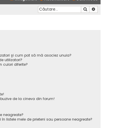
Căutare
Căutare avansată
ilizatori şi cum pot să mă asociez unuia?
 utilizatori?
n culori diferite?
te!
uzive de la cineva din forum!
ane neagreate?
 în listele mele de prieteni sau persoane neagreate?