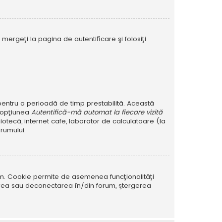
mergeţi la pagina de autentificare şi folosiţi
r pentru o perioadă de timp prestabilită. Această
i opţiunea
Autentifică-mă automat la fiecare vizită
iotecă, internet cafe, laborator de calculatoare (la
rumului.
rum. Cookie permite de asemenea funcţionalităţi
tarea sau deconectarea în/din forum, ştergerea