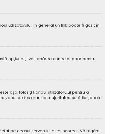
 utilizatorului; în general un link poate fi găsit în
eastă opțiune și veți apărea conectat doar pentru
e aşa, folosiţi Panoul utilizatorului pentru a
ea zonei de fus orar, ca majoritatea setărilor, poate
l setat pe ceasul serverului este incorect. Vă rugăm