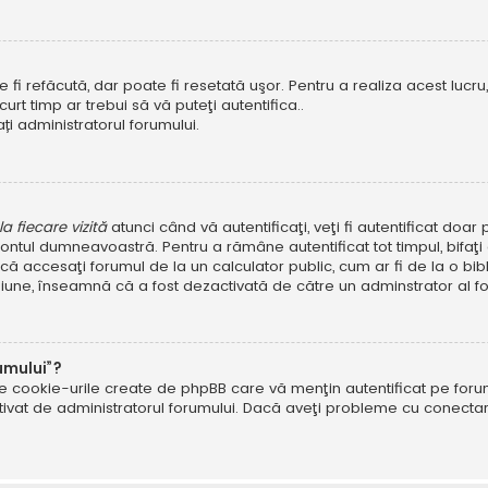
i refăcută, dar poate fi resetată uşor. Pentru a realiza acest lucru, 
scurt timp ar trebui să vă puteţi autentifica..
ți administratorul forumului.
 fiecare vizită
atunci când vă autentificaţi, veţi fi autentificat doa
ntul dumneavoastră. Pentru a rămâne autentificat tot timpul, bifaţ
ă accesaţi forumul de la un calculator public, cum ar fi de la o bibl
ţiune, înseamnă că a fost dezactivată de către un adminstrator al fo
umului”?
ate cookie-urile create de phpBB care vă menţin autentificat pe fo
 activat de administratorul forumului. Dacă aveţi probleme cu conec