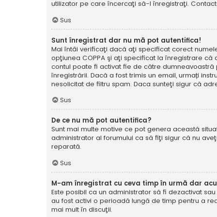
utilizator pe care încercaţi să-l înregistraţi. Contac
Sus
Sunt înregistrat dar nu mă pot autentifica!
Mai întâi verificaţi dacă aţi specificat corect numel
opţiunea COPPA şi aţi specificat la înregistrare că ave
contul poate fi activat fie de către dumneavoastră pe
înregistrării. Dacă a fost trimis un email, urmați ins
nesolicitat de filtru spam. Daca sunteţi sigur că adr
Sus
De ce nu mă pot autentifica?
Sunt mai multe motive ce pot genera această situație
administrator al forumului ca să fiţi sigur că nu av
reparată.
Sus
M-am înregistrat cu ceva timp în urmă dar ac
Este posibil ca un administrator să fi dezactivat sa
au fost activi o perioadă lungă de timp pentru a re
mai mult în discuţii.