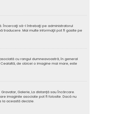
Încercaţi să-l întrebaţi pe administratorul
ă traducere. Mai multe informaţii pot fi gasite pe
e asociată cu rangul dumneavoastră, în general
 Cealaltă, de obicei o imagine mai mare, este
 Gravatar, Galerie, La distanță sau Încărcare.
re imaginile asociate pot fi folosite. Dacă nu
us la această decizie.