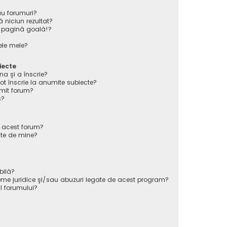
au forumuri?
 niciun rezultat?
 pagină goală!?
ele mele?
iecte
na şi a înscrie?
înscrie la anumite subiecte?
mit forum?
s?
e acest forum?
ate de mine?
bilă?
eme juridice şi/sau abuzuri legate de acest program?
l forumului?