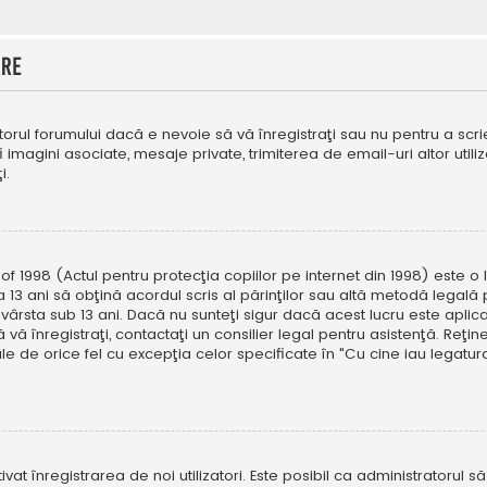
are
orul forumului dacă e nevoie să vă înregistraţi sau nu pentru a scri
fi imagini asociate, mesaje private, trimiterea de email-uri altor util
i.
f 1998 (Actul pentru protecţia copiilor pe internet din 1998) este o l
 13 ani să obţină acordul scris al părinţilor sau altă metodă legală 
vârsta sub 13 ani. Dacă nu sunteţi sigur dacă acest lucru este aplic
 vă înregistraţi, contactaţi un consilier legal pentru asistenţă. Reţin
ale de orice fel cu excepţia celor specificate în "Cu cine iau legat
ivat înregistrarea de noi utilizatori. Este posibil ca administratorul s