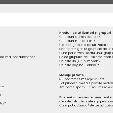
Niveluri de utilizatori şi grupuri
Cine sunt administratorii?
Cine sunt moderatorii?
Ce sunt grupurile de utilizatori?
Unde pot fi găsite grupurile de ut
Cum pot deveni liderul unui grup de
ă mai pot autentifica?!
De ce grupurile de utilizatori apar î
Ce este un „Grup implicit”?
Ce este pagina "Echipa"?
Mesaje private
Nu pot trimite mesaje private!
Tot primesc mesaje private nedori
ți?
Am primit spam-uri sau mesaje ab
!
Prieteni şi persoane neagreate
Ce este lista de prieteni şi perso
tor?
Cum pot adăuga/şterge utilizatori