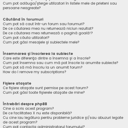
Cum pot adăuga/şterge utilizatori în listele mele de prieteni sau
persoane neagreate?
Căutând în forumuri
Cum pot să caut într-un forum sau forumuri?
De ce căutarea mea nu returnează niciun rezultat?
De ce căutarea mea returnează o pagină goală!?
Cum pot căuta utilizatori?
Cum pot găsi mesajele şi subiectele mele?
Însemnarea şi înscrierea la subiecte
Care este diferenţa dintre a însemna şi a înscrie?
Cum pot însemna sau cum mă pot înscrie la anumite subiecte?
Cum pot să mă înscriu la un anumit forum?
How do I remove my subscriptions?
Fişiere ataşate
Ce fişiere ataşate sunt permise pe acest forum?
Cum pot găsi toate fişierele ataşate de mine?
Întrebări despre phpBB
Cine a scris acest program?
De ce facilitatea X nu este disponibilă?
Cu cine iau legătura pentru probleme juridice şi/sau abuzuri legate
de acest program?
Cum pot contacta administratorul forumului?