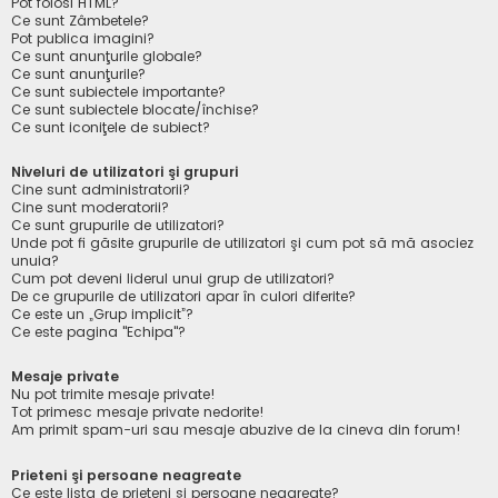
Pot folosi HTML?
Ce sunt Zâmbetele?
Pot publica imagini?
Ce sunt anunţurile globale?
Ce sunt anunţurile?
Ce sunt subiectele importante?
Ce sunt subiectele blocate/închise?
Ce sunt iconiţele de subiect?
Niveluri de utilizatori şi grupuri
Cine sunt administratorii?
Cine sunt moderatorii?
Ce sunt grupurile de utilizatori?
Unde pot fi găsite grupurile de utilizatori şi cum pot să mă asociez
unuia?
Cum pot deveni liderul unui grup de utilizatori?
De ce grupurile de utilizatori apar în culori diferite?
Ce este un „Grup implicit”?
Ce este pagina "Echipa"?
Mesaje private
Nu pot trimite mesaje private!
Tot primesc mesaje private nedorite!
Am primit spam-uri sau mesaje abuzive de la cineva din forum!
Prieteni şi persoane neagreate
Ce este lista de prieteni şi persoane neagreate?