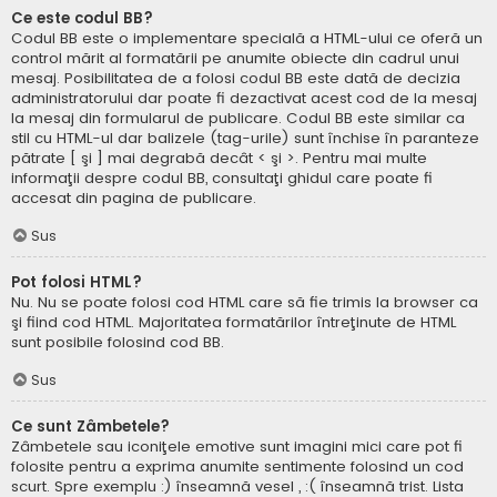
Ce este codul BB?
Codul BB este o implementare specială a HTML-ului ce oferă un
control mărit al formatării pe anumite obiecte din cadrul unui
mesaj. Posibilitatea de a folosi codul BB este dată de decizia
administratorului dar poate fi dezactivat acest cod de la mesaj
la mesaj din formularul de publicare. Codul BB este similar ca
stil cu HTML-ul dar balizele (tag-urile) sunt închise în paranteze
pătrate [ şi ] mai degrabă decât < şi >. Pentru mai multe
informaţii despre codul BB, consultaţi ghidul care poate fi
accesat din pagina de publicare.
Sus
Pot folosi HTML?
Nu. Nu se poate folosi cod HTML care să fie trimis la browser ca
şi fiind cod HTML. Majoritatea formatărilor întreţinute de HTML
sunt posibile folosind cod BB.
Sus
Ce sunt Zâmbetele?
Zâmbetele sau iconiţele emotive sunt imagini mici care pot fi
folosite pentru a exprima anumite sentimente folosind un cod
scurt. Spre exemplu :) înseamnă vesel , :( înseamnă trist. Lista