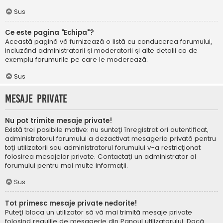
Sus
Ce este pagina "Echipa"?
Această pagină vă furnizează o listă cu conducerea forumului,
incluzând administratorii şi moderatorii şi alte detalii ca de
exemplu forumurile pe care le moderează.
Sus
Mesaje private
Nu pot trimite mesaje private!
Există trei posibile motive: nu sunteţi înregistrat ori autentificat,
administratorul forumului a dezactivat mesageria privată pentru
toţi utilizatorii sau administratorul forumului v-a restricţionat
folosirea mesajelor private. Contactaţi un administrator al
forumului pentru mai multe informaţii.
Sus
Tot primesc mesaje private nedorite!
Puteţi bloca un utilizator să vă mai trimită mesaje private
folosind regulile de mesagerie din Panoul utilizatorului. Dacă