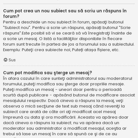
Cum pot crea un nou subiect sau să scriu un răspuns în
forum?
Pentru a deschide un nou subiect în forum, apăsaţi butonul
"Subiect nou". Pentru a scrie un răspuns, apăsați butonul "Scrie
răspuns".Este posibil să vi se ceară să vă înregistraţi înainte de
a scrie un mesaj. O listă a facilităţilor disponibile în fiecare
forum sunt trecute în partea de jos a forumului sau a subiectului.
Exemplu: Puteţi crea subiecte noi, Puteți atașa fișiere, etc.
Sus
Cum pot modifica sau şterge un mesaj?
În afara cazului în care sunteţi administratorul sau moderatorul
forumului, puteţi modifica sau şterge doar propriile mesaje.
Puteţi modifica un mesaj - uneori doar pentru o perioadă
scurtă după publicare - apăsând butonul de modificare asociat
mesajulului respectiv. Dacă cineva a răspuns la mesaj, veţi
observa o mică secţiune de text sub mesaj când reveniţi la
subiect care arată de câte ori aţi modificat acel mesaj
împreună cu data şi ora modificării. Aceasta va apărea doar
dacă cineva a răspuns la subiect; nu va apărea dacă un
moderator sau administrator a modificat mesajul, aceştia ar
trebui să lase un mesaj în care să spună ce şi de ce au