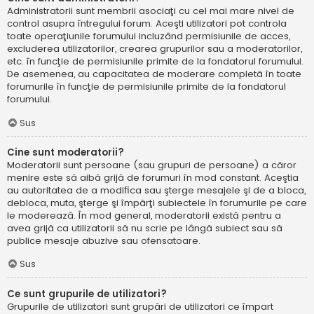
Administratorii sunt membrii asociaţi cu cel mai mare nivel de
control asupra întregului forum. Aceşti utilizatori pot controla
toate operaţiunile forumului incluzând permisiunile de acces,
excluderea utilizatorilor, crearea grupurilor sau a moderatorilor,
etc. în funcţie de permisiunile primite de la fondatorul forumului.
De asemenea, au capacitatea de moderare completă în toate
forumurile în funcţie de permisiunile primite de la fondatorul
forumului.
Sus
Cine sunt moderatorii?
Moderatorii sunt persoane (sau grupuri de persoane) a căror
menire este să aibă grijă de forumuri în mod constant. Aceştia
au autoritatea de a modifica sau şterge mesajele şi de a bloca,
debloca, muta, şterge şi împărţi subiectele în forumurile pe care
le moderează. În mod general, moderatorii există pentru a
avea grijă ca utilizatorii să nu scrie pe lângă subiect sau să
publice mesaje abuzive sau ofensatoare.
Sus
Ce sunt grupurile de utilizatori?
Grupurile de utilizatori sunt grupări de utilizatori ce împart