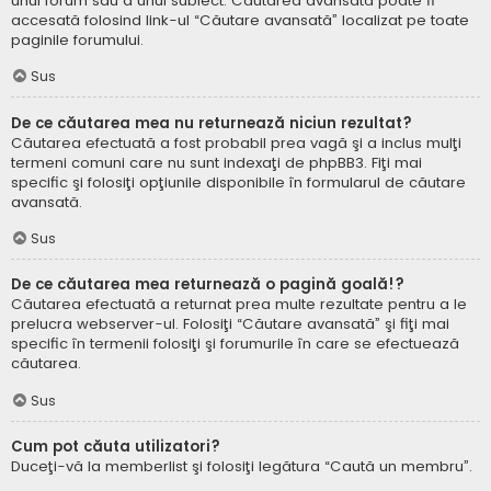
unui forum sau a unui subiect. Căutarea avansată poate fi
accesată folosind link-ul “Căutare avansată” localizat pe toate
paginile forumului.
Sus
De ce căutarea mea nu returnează niciun rezultat?
Căutarea efectuată a fost probabil prea vagă şi a inclus mulţi
termeni comuni care nu sunt indexaţi de phpBB3. Fiţi mai
specific şi folosiţi opţiunile disponibile în formularul de căutare
avansată.
Sus
De ce căutarea mea returnează o pagină goală!?
Căutarea efectuată a returnat prea multe rezultate pentru a le
prelucra webserver-ul. Folosiţi “Căutare avansată” şi fiţi mai
specific în termenii folosiţi şi forumurile în care se efectuează
căutarea.
Sus
Cum pot căuta utilizatori?
Duceţi-vă la memberlist şi folosiţi legătura “Caută un membru”.