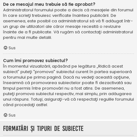
De ce mesajul meu trebuie să fie aprobat?
Administratorul forumului poate a decis că mesajele din forumul
în care scrieţi trebuiesc verificate înaintea publicării. De
asemenea, este posibil ca administratorul să vă fi adăugat într-
un grup de utilizatori ale căror mesaje recesită o revizuire
înainte de a fi publicate. Vă rugăm să contactaţi administratorul
pentru mai multe detalii.
Sus
Cum îmi promovez subiectul?
În momentul vizualizării, apăsând pe legătura „Ridică acest
subiect” puteţi "promova" subiectul curent în partea superioară
a forumului pe prima pagină. Dacă nu vedeţi această opţiune,
înseamnă că promovarea subiectelor poate fi dezactivată sau
timpul permis între promovări nu a fost atins. De asemenea,
puteţi promova subiectul respectiv, mai simplu, prin adăugarea
unui răspuns. Totuşi, asiguraţi-vă că respectaţi regulile forumului
când procedaţi astfel.
Sus
Formatări şi tipuri de subiecte