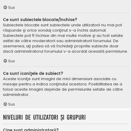
Sus
Ce sunt subiectele blocate/închise?
Subiectele blocate sunt subiectele unde utilizatorii nu mai pot
răspunde şi orice sondaj conţinut s-a închis automat.
Subiectele pot fi închise din mai multe motive şi au fost setate
astfel de către moderatorii sau administratorii forumului. De
asemenea, aţi putea să vă închideţi propriile subiecte doar
dacă administratorul forumului v-a acordat această permisiune.
Sus
Ce sunt iconiţele de subiect?
Aceste iconiţe sunt imagini de mici dimensiuni asociate cu
mesaje pentru a indica conţinutul acestora. Posibilitatea de a
folosi aceste imagini depinde de permisiunile setate de către
administrator.
Sus
Niveluri de utilizatori şi grupuri
Cine sunt administratorii?