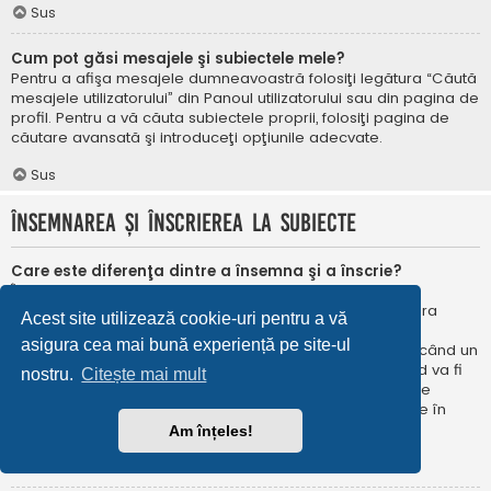
Sus
Cum pot găsi mesajele şi subiectele mele?
Pentru a afişa mesajele dumneavoastră folosiţi legătura “Căută
mesajele utilizatorului” din Panoul utilizatorului sau din pagina de
profil. Pentru a vă căuta subiectele proprii, folosiţi pagina de
căutare avansată şi introduceţi opţiunile adecvate.
Sus
Însemnarea şi înscrierea la subiecte
Care este diferenţa dintre a însemna şi a înscrie?
În phpBB 3.0 însemnarea era foarte asemănătoare cu
însemnarea în browser-ul web. Nu eraţi notificat când era
Acest site utilizează cookie-uri pentru a vă
publicat un răspuns. În phpBB 3.1, însemnarea este
asigura cea mai bună experiență pe site-ul
asemănătoarea înscrierii la un subiect. Puteți fi notificat când un
subiect este actualizat. Înscriindu-vă, veţi fi notificat când va fi
nostru.
Citește mai mult
publicat un răspuns în subiectul sau în forum. Opțiunile de
notificare pentru însemnare și înscriere pot fi configurate în
Panoul utilizatorului, sub “Preferințe forum”.
Am înțeles!
Sus