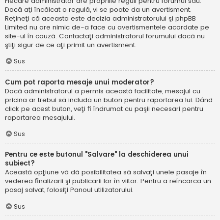
Fiecare administrator are propriile reguli pentru forumul său.
Dacă aţi încălcat o regulă, vi se poate da un avertisment.
Reţineţi că aceasta este decizia administratorului şi phpBB
Limited nu are nimic de-a face cu avertismentele acordate pe
site-ul în cauză. Contactaţi administratorul forumului dacă nu
ştiţi sigur de ce aţi primit un avertisment.
Sus
Cum pot raporta mesaje unui moderator?
Dacă administratorul a permis această facilitate, mesajul cu
pricina ar trebui să includă un buton pentru raportarea lui. Dând
click pe acest buton, veţi fi îndrumat cu paşii necesari pentru
raportarea mesajului.
Sus
Pentru ce este butonul "Salvare" la deschiderea unui
subiect?
Această opţiune vă dă posibilitatea să salvaţi unele pasaje în
vederea finalizării şi publicării lor în viitor. Pentru a reîncărca un
pasaj salvat, folosiţi Panoul utilizatorului.
Sus