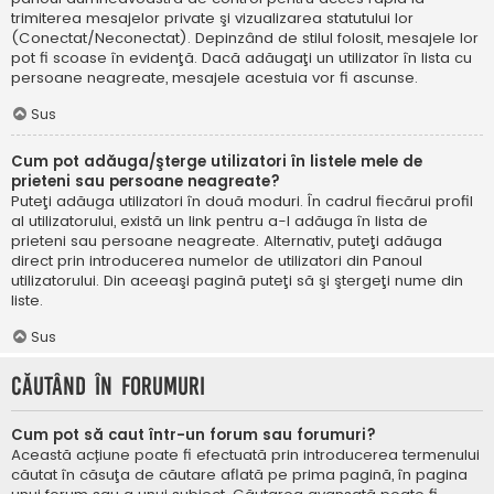
trimiterea mesajelor private şi vizualizarea statutului lor
(Conectat/Neconectat). Depinzând de stilul folosit, mesajele lor
pot fi scoase în evidenţă. Dacă adăugaţi un utilizator în lista cu
persoane neagreate, mesajele acestuia vor fi ascunse.
Sus
Cum pot adăuga/şterge utilizatori în listele mele de
prieteni sau persoane neagreate?
Puteţi adăuga utilizatori în două moduri. În cadrul fiecărui profil
al utilizatorului, există un link pentru a-l adăuga în lista de
prieteni sau persoane neagreate. Alternativ, puteţi adăuga
direct prin introducerea numelor de utilizatori din Panoul
utilizatorului. Din aceeaşi pagină puteţi să şi ştergeţi nume din
liste.
Sus
Căutând în forumuri
Cum pot să caut într-un forum sau forumuri?
Această acțiune poate fi efectuată prin introducerea termenului
căutat în căsuţa de căutare aflată pe prima pagină, în pagina