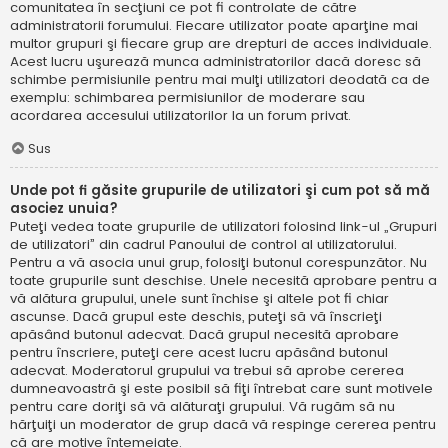
comunitatea în secţiuni ce pot fi controlate de către
administratorii forumului. Fiecare utilizator poate aparţine mai
multor grupuri şi fiecare grup are drepturi de acces individuale.
Acest lucru uşurează munca administratorilor dacă doresc să
schimbe permisiunile pentru mai mulţi utilizatori deodată ca de
exemplu: schimbarea permisiunilor de moderare sau
acordarea accesului utilizatorilor la un forum privat.
Sus
Unde pot fi găsite grupurile de utilizatori şi cum pot să mă
asociez unuia?
Puteţi vedea toate grupurile de utilizatori folosind link-ul „Grupuri
de utilizatori” din cadrul Panoului de control al utilizatorului.
Pentru a vă asocia unui grup, folosiţi butonul corespunzător. Nu
toate grupurile sunt deschise. Unele necesită aprobare pentru a
vă alătura grupului, unele sunt închise şi altele pot fi chiar
ascunse. Dacă grupul este deschis, puteţi să vă înscrieţi
apăsând butonul adecvat. Dacă grupul necesită aprobare
pentru înscriere, puteţi cere acest lucru apăsând butonul
adecvat. Moderatorul grupului va trebui să aprobe cererea
dumneavoastră şi este posibil să fiţi întrebat care sunt motivele
pentru care doriţi să vă alăturaţi grupului. Vă rugăm să nu
hărţuiţi un moderator de grup dacă vă respinge cererea pentru
că are motive întemeiate.