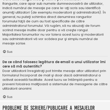
Rangurile, care apar sub numele dumneavoastră de utilizator,
indică numărul de mesaje pe care le-aţi scris sau identifică
anumiţi utilizatori (de exemplu moderatorii şi administratorii). În
general, nu puteţi schimba direct denumirea rangurilor
forumului faţă de cum au fost specificate de către
administratorul forumului. Vă rugăm, să nu abuzaţi de forum
scriind mesaje inutile doar pentru a vă creşte rangul.
Majoritatea forumurilor nu vor tolera acest lucru şi moderatorii
sau administratorii vă vor scădea pur şi simplu numărul de
mesaje scrise.
Sus
De ce când folosesc legătura de email a unui utilizator îmi
cere să mă autentific?
Doar utilizatorii înregistraţi pot trimite mesaje altor utilizatori prin
formularul încorporat de mail şi doar dacă administratorul a
activat această facilitate. Acest lucru se întâmplă pentru a
preveni folosirea maliţioasă a sistemului de mesagerie de către
utilizatorii anonimi.
Sus
Probleme de scriere/publicare a mesajelor