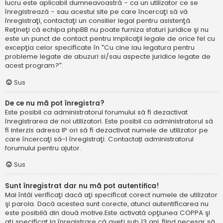
lucru este aplicabil dumneavoastră - ca un utilizator ce se
înregistrează - sau acestui site pe care încercaţi să vă
înregistraţi, contactaţi un consilier legal pentru asistenţă.
Reţineţi că echipa phpBB nu poate furniza sfaturi juridice şi nu
este un punct de contact pentru implicaţii legale de orice fel cu
excepţia celor specificate în "Cu cine iau legatura pentru
probleme legate de abuzuri si/sau aspecte juridice legate de
acest program?".
Sus
De ce nu mă pot înregistra?
Este posibil ca administratorul forumului să fi dezactivat
înregistrarea de noi utilizatori. Este posibil ca administratorul să
fi interzis adresa IP ori să fi dezactivat numele de utilizator pe
care încercaţi să-l înregistraţi. Contactați administratorul
forumului pentru ajutor.
Sus
Sunt înregistrat dar nu mă pot autentifica!
Mai întâi verificaţi dacă aţi specificat corect numele de utilizator
şi parola. Dacă acestea sunt corecte, atunci autentificarea nu
este posibilă din două motive.Este activată opţiunea COPPA şi
aţi specificat la înregistrare că aveţi sub 13 ani, fiind necesar să