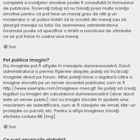
completă a iconiţelor emotive poate fi consultată în formularul
de publicare. Încercaţi totuşi să nu folosiţi prea multe iconiţe
emotive pentru că pot face un mesaj greu de citit şi un
moderator s-ar putea hotărî să le scoată din mesaj sau să
şteargă mesajul cu totul. De asemenea, administratorul
forumului poate să specifice o limită a numărului de zâmbete
ce se pot folosi în cadrul unui mesaj.
Sus
Pot publica imagini?
Da, imaginile pot fi afişate în mesajele dumneavoastră. Dacă
administratorul a permis fişierele ataşate, puteţi să încărcaţi
imaginile direct pe forum. Altfel, puteţi folosi o legatură către o
imagine stocată pe un server accesibil publicului, cum ar fi
http://www.exemplu.com/imaginea-mea.gif. Nu puteţi să creaţi
legături cu imagini din calculatorul dumneavoastră (doar dacă
este un server public), nici cu imagini stocate în spatele unui
mecanism de autentificare, cum ar fi căsuţele de email, site-uri
protejate cu parolă, etc. Pentru a afişa imaginea, folosiţi
eticheta codului BB [img].
Sus
Ce sunt anunţurile globale?