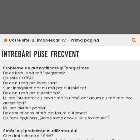
C
Către site-ul Infopescar Tv
Prima pagină
ă
Întrebări puse frecvent
u
t
Probleme de autentificare şi înregistrare
a
De ce trebuie să mă înregistrez?
Ce este COPPA?
r
De ce nu mă pot înregistra?
Sunt înregistrat dar nu mă pot autentifica!
e
De ce nu mă pot autentifica?
M-am înregistrat cu ceva timp în urmă dar acum nu mă mai pot
autentifica?!
Mi-am pierdut parola!
De ce sunt scos afară din forum automat?
Ce face opţiunea „Şterge toate cookie-urile forumului”?
Setările şi preferinţele utilizatorului
Cum îmi schimb setările?