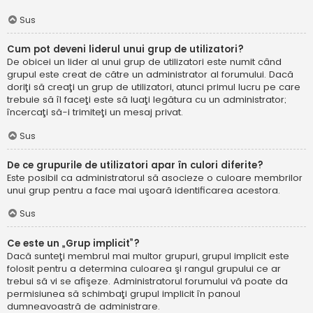
Sus
Cum pot deveni liderul unui grup de utilizatori?
De obicei un lider al unui grup de utilizatori este numit când
grupul este creat de către un administrator al forumului. Dacă
doriţi să creaţi un grup de utilizatori, atunci primul lucru pe care
trebuie să îl faceţi este să luaţi legătura cu un administrator;
încercaţi să-i trimiteţi un mesaj privat.
Sus
De ce grupurile de utilizatori apar în culori diferite?
Este posibil ca administratorul să asocieze o culoare membrilor
unui grup pentru a face mai uşoară identificarea acestora.
Sus
Ce este un „Grup implicit”?
Dacă sunteţi membrul mai multor grupuri, grupul implicit este
folosit pentru a determina culoarea şi rangul grupului ce ar
trebui să vi se afişeze. Administratorul forumului vă poate da
permisiunea să schimbaţi grupul implicit în panoul
dumneavoastră de administrare.