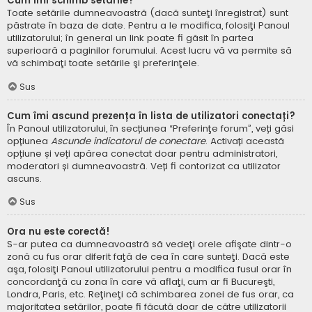
Cum îmi schimb setările?
Toate setările dumneavoastră (dacă sunteţi înregistrat) sunt
păstrate în baza de date. Pentru a le modifica, folosiţi Panoul
utilizatorului; în general un link poate fi găsit în partea
superioară a paginilor forumului. Acest lucru vă va permite să
vă schimbaţi toate setările şi preferinţele.
Sus
Cum îmi ascund prezența în lista de utilizatori conectați?
În Panoul utilizatorului, în secțiunea “Preferinţe forum”, veți găsi
opțiunea
Ascunde indicatorul de conectare
. Activați această
opțiune și veți apărea conectat doar pentru administratori,
moderatori și dumneavoastră. Veți fi contorizat ca utilizator
ascuns.
Sus
Ora nu este corectă!
S-ar putea ca dumneavoastră să vedeţi orele afişate dintr-o
zonă cu fus orar diferit faţă de cea în care sunteţi. Dacă este
aşa, folosiţi Panoul utilizatorului pentru a modifica fusul orar în
concordanţă cu zona în care vă aflaţi, cum ar fi Bucureşti,
Londra, Paris, etc. Reţineţi că schimbarea zonei de fus orar, ca
majoritatea setărilor, poate fi făcută doar de către utilizatorii