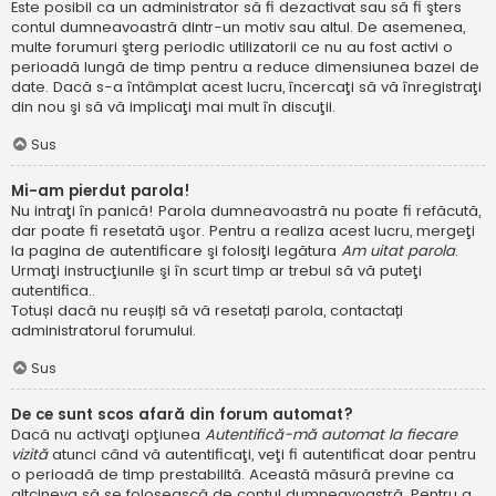
Este posibil ca un administrator să fi dezactivat sau să fi şters
contul dumneavoastră dintr-un motiv sau altul. De asemenea,
multe forumuri şterg periodic utilizatorii ce nu au fost activi o
perioadă lungă de timp pentru a reduce dimensiunea bazei de
date. Dacă s-a întâmplat acest lucru, încercaţi să vă înregistraţi
din nou şi să vă implicaţi mai mult în discuţii.
Sus
Mi-am pierdut parola!
Nu intraţi în panică! Parola dumneavoastră nu poate fi refăcută,
dar poate fi resetată uşor. Pentru a realiza acest lucru, mergeţi
la pagina de autentificare şi folosiţi legătura
Am uitat parola
.
Urmaţi instrucţiunile şi în scurt timp ar trebui să vă puteţi
autentifica..
Totuși dacă nu reușiți să vă resetați parola, contactați
administratorul forumului.
Sus
De ce sunt scos afară din forum automat?
Dacă nu activaţi opţiunea
Autentifică-mă automat la fiecare
vizită
atunci când vă autentificaţi, veţi fi autentificat doar pentru
o perioadă de timp prestabilită. Această măsură previne ca
altcineva să se folosească de contul dumneavoastră. Pentru a