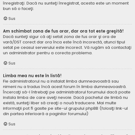
înregistraţi. Dacă nu sunteţi înregistrat, acesta este un moment
bun să o faceţi.
Sus
Am schimbat zona de fus orar, dar ora tot este greşită!
Dacă sunteţi sigur că aţi setat zona de fus orar şi ora de
vară/DST corect dar ora înca este încă incorectă, atunci tipul
setat pe ceasul serverului este incorect. Vă rugăm să contactaţi
un administrator pentru a corecta problema.
Sus
Limba mea nu este în listă!
Fie administratorul nu a instalat limba dumneavoastră sau
nimeni nu a tradus încă acest forum în limba dumneavoastră.
Încercaţi să-l întrebaţi pe administratorul forumului dacă poate
instala limba de care aveţi nevoie. Dacă pachetul de limbă nu
există, sunteţi liber să creaţi o nouă traducere. Mai multe
informaţii pot fi gasite pe site-ul grupului phpBB (folosiţi link-ul
din partea inferioară a paginilor forumului)
Sus