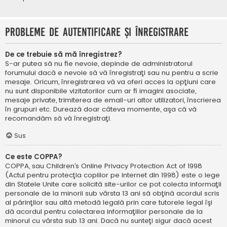
Probleme de autentificare şi înregistrare
De ce trebuie să mă înregistrez?
S-ar putea să nu fie nevoie, depinde de administratorul
forumului dacă e nevoie să vă înregistraţi sau nu pentru a scrie
mesaje. Oricum, înregistrarea vă va oferi acces la opţiuni care
nu sunt disponibile vizitatorilor cum ar fi imagini asociate,
mesaje private, trimiterea de email-uri altor utilizatori, înscrierea
în grupuri etc. Durează doar câteva momente, aşa că vă
recomandăm să vă înregistraţi.
Sus
Ce este COPPA?
COPPA, sau Children’s Online Privacy Protection Act of 1998
(Actul pentru protecţia copiilor pe internet din 1998) este o lege
din Statele Unite care solicită site-urilor ce pot colecta informaţii
personale de la minorii sub vârsta 13 ani să obţină acordul scris
al părinţilor sau altă metodă legală prin care tutorele legal îşi
dă acordul pentru colectarea informaţiilor personale de la
minorul cu vârsta sub 13 ani. Dacă nu sunteţi sigur dacă acest