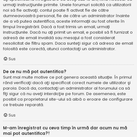
urmaţi instrucţiunile primite. Unele forumuri solicită ca utilizatorii
noi să fie activaţi; contul poate fi activat fie de către
dumneavoastră personal, fie de către un administrator înainte
de a vă putea autentifica, aceste informații au fost oferite în
timpul înregistrării. Dacă a fost trimis un email, urmați
instrucțiunile. Dacă nu ați primit un email, e posibil să fi furnizat o
adresă de email invalidă sau mesajul a fost considerat
nesolicitat de filtru spam. Daca sunteţi sigur că adresa de email
folosită este corectă, atunci contactaţi un administrator.
Sus
De ce nu mă pot autentifica?
Sunt mai multe motive ce pot genera această situație. În primul
rând verificaţi dacă aţi specificat corect numele de utilizator şi
parola. Dacă da, contactaţi un administrator al forumului ca să
fiţi sigur că nu aveţi interdicţie pe forum. De asemenea, este
posibil ca proprietarul site-ului să aibă o eroare de configurare
ce trebuie reparată.
Sus
M-am înregistrat cu ceva timp în urmă dar acum nu mă
mai pot autentifica?!