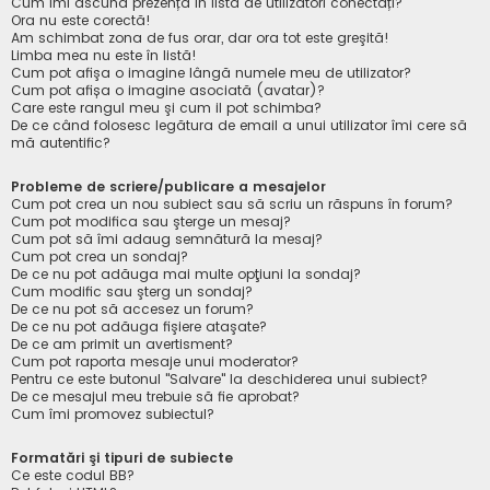
Cum îmi ascund prezența în lista de utilizatori conectați?
Ora nu este corectă!
Am schimbat zona de fus orar, dar ora tot este greşită!
Limba mea nu este în listă!
Cum pot afişa o imagine lângă numele meu de utilizator?
Cum pot afișa o imagine asociată (avatar)?
Care este rangul meu şi cum il pot schimba?
De ce când folosesc legătura de email a unui utilizator îmi cere să
mă autentific?
Probleme de scriere/publicare a mesajelor
Cum pot crea un nou subiect sau să scriu un răspuns în forum?
Cum pot modifica sau şterge un mesaj?
Cum pot să îmi adaug semnătură la mesaj?
Cum pot crea un sondaj?
De ce nu pot adăuga mai multe opţiuni la sondaj?
Cum modific sau şterg un sondaj?
De ce nu pot să accesez un forum?
De ce nu pot adăuga fişiere ataşate?
De ce am primit un avertisment?
Cum pot raporta mesaje unui moderator?
Pentru ce este butonul "Salvare" la deschiderea unui subiect?
De ce mesajul meu trebuie să fie aprobat?
Cum îmi promovez subiectul?
Formatări şi tipuri de subiecte
Ce este codul BB?