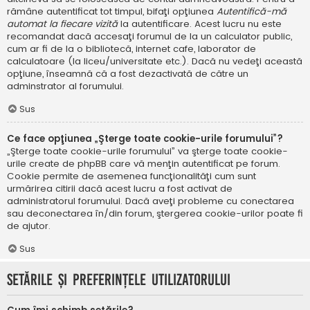
rămâne autentificat tot timpul, bifaţi opţiunea
Autentifică-mă
automat la fiecare vizită
la autentificare. Acest lucru nu este
recomandat dacă accesaţi forumul de la un calculator public,
cum ar fi de la o bibliotecă, internet cafe, laborator de
calculatoare (la liceu/universitate etc.). Dacă nu vedeţi această
opţiune, înseamnă că a fost dezactivată de către un
adminstrator al forumului.
Sus
Ce face opţiunea „Şterge toate cookie-urile forumului”?
„Şterge toate cookie-urile forumului” va şterge toate cookie-
urile create de phpBB care vă menţin autentificat pe forum.
Cookie permite de asemenea funcţionalităţi cum sunt
urmărirea citirii dacă acest lucru a fost activat de
administratorul forumului. Dacă aveţi probleme cu conectarea
sau deconectarea în/din forum, ştergerea cookie-urilor poate fi
de ajutor.
Sus
Setările şi preferinţele utilizatorului