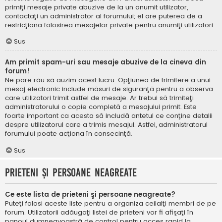
primiţi mesaje private abuzive de la un anumit utilizator,
contactaţi un administrator al forumului; el are puterea de a
restricţiona folosirea mesajelor private pentru anumiţi utilizatori.
Sus
Am primit spam-uri sau mesaje abuzive de la cineva din
forum!
Ne pare rău să auzim acest lucru. Opţiunea de trimitere a unui
mesaj electronic include măsuri de siguranţă pentru a observa
care utilizatori trimit astfel de mesaje. Ar trebui să trimiteţi
administratorului o copie completă a mesajului primit. Este
foarte important ca acesta să includă antetul ce conţine detalii
despre utilizatorul care a trimis mesajul. Astfel, administratorul
forumului poate acţiona în consecinţă.
Sus
Prieteni şi persoane neagreate
Ce este lista de prieteni şi persoane neagreate?
Puteţi folosi aceste liste pentru a organiza ceilalţi membri de pe
forum. Utilizatorii adăugaţi listei de prieteni vor fi afişaţi în
panoul dumneavoastră de control pentru acces rapid la