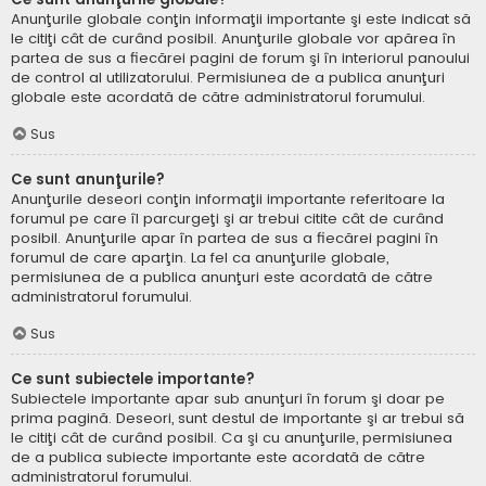
Anunţurile globale conţin informaţii importante şi este indicat să
le citiţi cât de curând posibil. Anunţurile globale vor apărea în
partea de sus a fiecărei pagini de forum şi în interiorul panoului
de control al utilizatorului. Permisiunea de a publica anunţuri
globale este acordată de către administratorul forumului.
Sus
Ce sunt anunţurile?
Anunţurile deseori conţin informaţii importante referitoare la
forumul pe care îl parcurgeţi şi ar trebui citite cât de curând
posibil. Anunţurile apar în partea de sus a fiecărei pagini în
forumul de care aparţin. La fel ca anunţurile globale,
permisiunea de a publica anunţuri este acordată de către
administratorul forumului.
Sus
Ce sunt subiectele importante?
Subiectele importante apar sub anunţuri în forum şi doar pe
prima pagină. Deseori, sunt destul de importante şi ar trebui să
le citiţi cât de curând posibil. Ca şi cu anunţurile, permisiunea
de a publica subiecte importante este acordată de către
administratorul forumului.