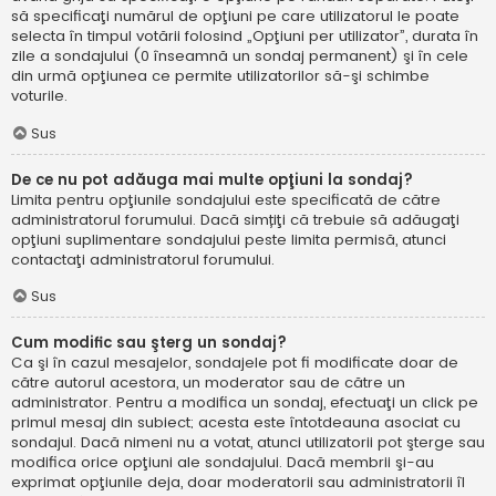
să specificaţi numărul de opţiuni pe care utilizatorul le poate
selecta în timpul votării folosind „Opţiuni per utilizator”, durata în
zile a sondajului (0 înseamnă un sondaj permanent) şi în cele
din urmă opţiunea ce permite utilizatorilor să-şi schimbe
voturile.
Sus
De ce nu pot adăuga mai multe opţiuni la sondaj?
Limita pentru opţiunile sondajului este specificată de către
administratorul forumului. Dacă simțiţi că trebuie să adăugaţi
opţiuni suplimentare sondajului peste limita permisă, atunci
contactaţi administratorul forumului.
Sus
Cum modific sau şterg un sondaj?
Ca şi în cazul mesajelor, sondajele pot fi modificate doar de
către autorul acestora, un moderator sau de către un
administrator. Pentru a modifica un sondaj, efectuaţi un click pe
primul mesaj din subiect; acesta este întotdeauna asociat cu
sondajul. Dacă nimeni nu a votat, atunci utilizatorii pot şterge sau
modifica orice opţiuni ale sondajului. Dacă membrii şi-au
exprimat opţiunile deja, doar moderatorii sau administratorii îl