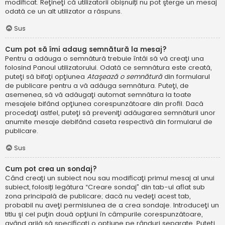
modificat. Reţineţi că utilizatorii obișnuiți nu pot şterge un mesaj
odată ce un alt utilizator a răspuns.
Sus
Cum pot să îmi adaug semnătură la mesaj?
Pentru a adăuga o semnătură trebuie întâi să vă creaţi una
folosind Panoul utilizatorului. Odată ce semnătura este creată,
puteţi să bifaţi opţiunea
Ataşează o semnătură
din formularul
de publicare pentru a vă adăuga semnătura. Puteţi, de
asemenea, să vă adăugaţi automat semnătura la toate
mesajele bifând opţiunea corespunzătoare din profil. Dacă
procedaţi astfel, puteţi să preveniţi adăugarea semnăturii unor
anumite mesaje debifând caseta respectivă din formularul de
publicare.
Sus
Cum pot crea un sondaj?
Când creaţi un subiect nou sau modificaţi primul mesaj al unui
subiect, folosiți legătura “Creare sondaj” din tab-ul aflat sub
zona principală de publicare; dacă nu vedeţi acest tab,
probabil nu aveţi permisiunea de a crea sondaje. Introduceţi un
titlu şi cel puţin două opţiuni în câmpurile corespunzătoare,
având grijă să specificaţi o opţiune pe rânduri separate. Puteţi