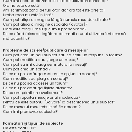
Cum îmi ascund prezența în lista de utilizatori conectați?
Ora nu este corectă!
Am schimbat zona de fus orar, dar ora tot este greşită!
Limba mea nu este în listă!
Cum pot afişa o imagine lângă numele meu de utilizator?
Cum pot afișa o imagine asociată (avatar)?
Care este rangul meu şi cum il pot schimba?
De ce când folosesc legătura de email a unui utilizator îmi cere să
mă autentific?
Probleme de scriere/publicare a mesajelor
Cum pot crea un nou subiect sau să scriu un răspuns în forum?
Cum pot modifica sau şterge un mesaj?
Cum pot să îmi adaug semnătură la mesaj?
Cum pot crea un sondaj?
De ce nu pot adăuga mai multe opţiuni la sondaj?
Cum modific sau şterg un sondaj?
De ce nu pot să accesez un forum?
De ce nu pot adăuga fişiere ataşate?
De ce am primit un avertisment?
Cum pot raporta mesaje unui moderator?
Pentru ce este butonul "Salvare" la deschiderea unui subiect?
De ce mesajul meu trebuie să fie aprobat?
Cum îmi promovez subiectul?
Formatări şi tipuri de subiecte
Ce este codul BB?