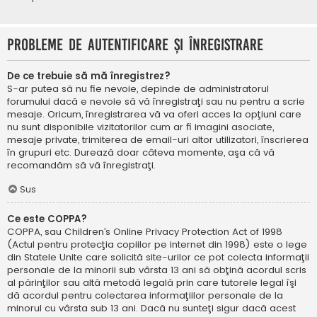
Probleme de autentificare şi înregistrare
De ce trebuie să mă înregistrez?
S-ar putea să nu fie nevoie, depinde de administratorul
forumului dacă e nevoie să vă înregistraţi sau nu pentru a scrie
mesaje. Oricum, înregistrarea vă va oferi acces la opţiuni care
nu sunt disponibile vizitatorilor cum ar fi imagini asociate,
mesaje private, trimiterea de email-uri altor utilizatori, înscrierea
în grupuri etc. Durează doar câteva momente, aşa că vă
recomandăm să vă înregistraţi.
Sus
Ce este COPPA?
COPPA, sau Children’s Online Privacy Protection Act of 1998
(Actul pentru protecţia copiilor pe internet din 1998) este o lege
din Statele Unite care solicită site-urilor ce pot colecta informaţii
personale de la minorii sub vârsta 13 ani să obţină acordul scris
al părinţilor sau altă metodă legală prin care tutorele legal îşi
dă acordul pentru colectarea informaţiilor personale de la
minorul cu vârsta sub 13 ani. Dacă nu sunteţi sigur dacă acest