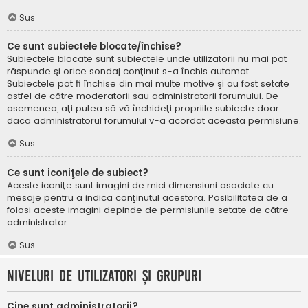
Sus
Ce sunt subiectele blocate/închise?
Subiectele blocate sunt subiectele unde utilizatorii nu mai pot
răspunde şi orice sondaj conţinut s-a închis automat.
Subiectele pot fi închise din mai multe motive şi au fost setate
astfel de către moderatorii sau administratorii forumului. De
asemenea, aţi putea să vă închideţi propriile subiecte doar
dacă administratorul forumului v-a acordat această permisiune.
Sus
Ce sunt iconiţele de subiect?
Aceste iconiţe sunt imagini de mici dimensiuni asociate cu
mesaje pentru a indica conţinutul acestora. Posibilitatea de a
folosi aceste imagini depinde de permisiunile setate de către
administrator.
Sus
Niveluri de utilizatori şi grupuri
Cine sunt administratorii?