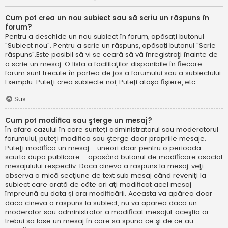
Cum pot crea un nou subiect sau să scriu un răspuns în
forum?
Pentru a deschide un nou subiect în forum, apăsaţi butonul
"Subiect nou". Pentru a scrie un răspuns, apăsați butonul "Scrie
răspuns".Este posibil să vi se ceară să vă înregistraţi înainte de
a scrie un mesaj. O listă a facilităţilor disponibile în fiecare
forum sunt trecute în partea de jos a forumului sau a subiectului.
Exemplu: Puteţi crea subiecte noi, Puteți atașa fișiere, etc.
Sus
Cum pot modifica sau şterge un mesaj?
În afara cazului în care sunteţi administratorul sau moderatorul
forumului, puteţi modifica sau şterge doar propriile mesaje.
Puteţi modifica un mesaj - uneori doar pentru o perioadă
scurtă după publicare - apăsând butonul de modificare asociat
mesajulului respectiv. Dacă cineva a răspuns la mesaj, veţi
observa o mică secţiune de text sub mesaj când reveniţi la
subiect care arată de câte ori aţi modificat acel mesaj
împreună cu data şi ora modificării. Aceasta va apărea doar
dacă cineva a răspuns la subiect; nu va apărea dacă un
moderator sau administrator a modificat mesajul, aceştia ar
trebui să lase un mesaj în care să spună ce şi de ce au