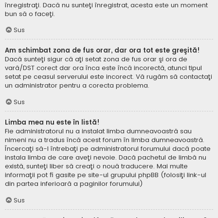
înregistraţi. Dacă nu sunteţi înregistrat, acesta este un moment
bun să o faceţi.
Sus
Am schimbat zona de fus orar, dar ora tot este greşită!
Dacă sunteţi sigur că aţi setat zona de fus orar şi ora de
vară/DST corect dar ora înca este încă incorectă, atunci tipul
setat pe ceasul serverului este incorect. Vă rugăm să contactaţi
un administrator pentru a corecta problema.
Sus
Limba mea nu este în listă!
Fie administratorul nu a instalat limba dumneavoastră sau
nimeni nu a tradus încă acest forum în limba dumneavoastră.
Încercaţi să-l întrebaţi pe administratorul forumului dacă poate
instala limba de care aveţi nevoie. Dacă pachetul de limbă nu
există, sunteţi liber să creaţi o nouă traducere. Mai multe
informaţii pot fi gasite pe site-ul grupului phpBB (folosiţi link-ul
din partea inferioară a paginilor forumului)
Sus