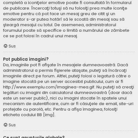
completă a iconiţelor emotive poate fi consultată în formularul
de publicare. Încercaţi totuşi să nu folosiţi prea multe iconiţe
emotive pentru că pot face un mesaj greu de citit şi un
moderator s-ar putea hotărî să le scoată din mesaj sau să
şteargă mesajul cu totul. De asemenea, administratorul
forumului poate să specifice o limită a numărului de zâmbete
ce se pot folosi în cadrul unui mesaj.
Sus
Pot publica imagini?
Da, imaginile pot fi afişate în mesajele dumneavoastră. Dacă
administratorul a permis fişierele ataşate, puteţi să încărcaţi
imaginile direct pe forum. Altfel, puteţi folosi o legatură către o
imagine stocată pe un server accesibil publicului, cum ar fi
http://www.exemplu.com/imaginea-mea.gif. Nu puteţi să creaţi
legături cu imagini din calculatorul dumneavoastră (doar dacă
este un server public), nici cu imagini stocate în spatele unui
mecanism de autentificare, cum ar fi căsuţele de email, site-uri
protejate cu parolă, etc. Pentru a afişa imaginea, folosiţi
eticheta codului BB [img].
Sus
Ce sunt anunţurile globale?