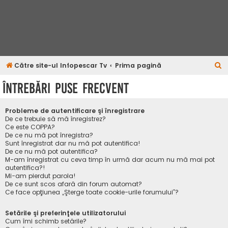
C
Către site-ul Infopescar Tv
Prima pagină
ă
Întrebări puse frecvent
u
t
Probleme de autentificare şi înregistrare
a
De ce trebuie să mă înregistrez?
Ce este COPPA?
r
De ce nu mă pot înregistra?
Sunt înregistrat dar nu mă pot autentifica!
e
De ce nu mă pot autentifica?
M-am înregistrat cu ceva timp în urmă dar acum nu mă mai pot
autentifica?!
Mi-am pierdut parola!
De ce sunt scos afară din forum automat?
Ce face opţiunea „Şterge toate cookie-urile forumului”?
Setările şi preferinţele utilizatorului
Cum îmi schimb setările?