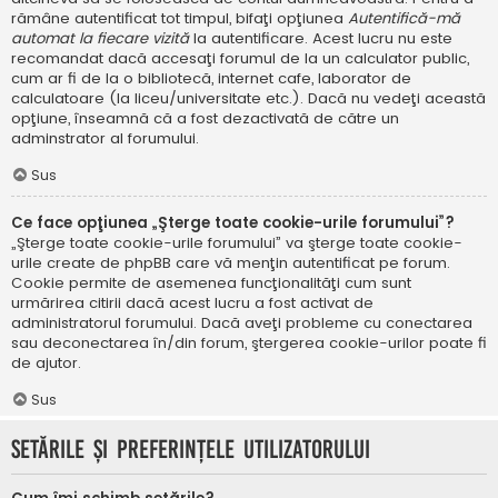
rămâne autentificat tot timpul, bifaţi opţiunea
Autentifică-mă
automat la fiecare vizită
la autentificare. Acest lucru nu este
recomandat dacă accesaţi forumul de la un calculator public,
cum ar fi de la o bibliotecă, internet cafe, laborator de
calculatoare (la liceu/universitate etc.). Dacă nu vedeţi această
opţiune, înseamnă că a fost dezactivată de către un
adminstrator al forumului.
Sus
Ce face opţiunea „Şterge toate cookie-urile forumului”?
„Şterge toate cookie-urile forumului” va şterge toate cookie-
urile create de phpBB care vă menţin autentificat pe forum.
Cookie permite de asemenea funcţionalităţi cum sunt
urmărirea citirii dacă acest lucru a fost activat de
administratorul forumului. Dacă aveţi probleme cu conectarea
sau deconectarea în/din forum, ştergerea cookie-urilor poate fi
de ajutor.
Sus
Setările şi preferinţele utilizatorului