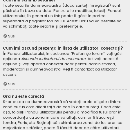
Cum îmi schimb setările?
Toate setările dumneavoastră (dacă sunteţi înregistrat) sunt
păstrate în baza de date. Pentru a le modifica, folosiţi Panoul
utilizatorului; în general un link poate fi găsit în partea
superioară a paginilor forumului. Acest lucru vă va permite să
vă schimbaţi toate setările şi preferinţele.
Sus
Cum îmi ascund prezența în lista de utilizatori conectați?
În Panoul utilizatorului, în secțiunea “Preferinţe forum”, veți găsi
opțiunea
Ascunde indicatorul de conectare
. Activați această
opțiune și veți apărea conectat doar pentru administratori,
moderatori și dumneavoastră. Veți fi contorizat ca utilizator
ascuns.
Sus
Ora nu este corectă!
S-ar putea ca dumneavoastră să vedeţi orele afişate dintr-o
zonă cu fus orar diferit faţă de cea în care sunteţi. Dacă este
aşa, folosiţi Panoul utilizatorului pentru a modifica fusul orar în
concordanţă cu zona în care vă aflaţi, cum ar fi Bucureşti,
Londra, Paris, etc. Reţineţi că schimbarea zonei de fus orar, ca
majoritatea setărilor, poate fi făcută doar de către utilizatorii