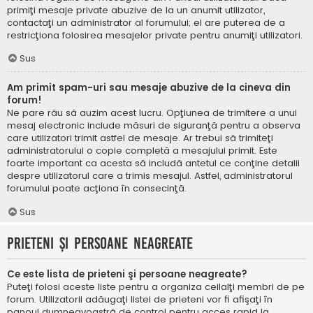
primiţi mesaje private abuzive de la un anumit utilizator,
contactaţi un administrator al forumului; el are puterea de a
restricţiona folosirea mesajelor private pentru anumiţi utilizatori.
Sus
Am primit spam-uri sau mesaje abuzive de la cineva din
forum!
Ne pare rău să auzim acest lucru. Opţiunea de trimitere a unui
mesaj electronic include măsuri de siguranţă pentru a observa
care utilizatori trimit astfel de mesaje. Ar trebui să trimiteţi
administratorului o copie completă a mesajului primit. Este
foarte important ca acesta să includă antetul ce conţine detalii
despre utilizatorul care a trimis mesajul. Astfel, administratorul
forumului poate acţiona în consecinţă.
Sus
Prieteni şi persoane neagreate
Ce este lista de prieteni şi persoane neagreate?
Puteţi folosi aceste liste pentru a organiza ceilalţi membri de pe
forum. Utilizatorii adăugaţi listei de prieteni vor fi afişaţi în
panoul dumneavoastră de control pentru acces rapid la