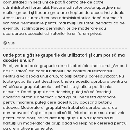
comunitatea în secţiuni ce pot fi controlate de către
administratorii forumului. Fiecare utilizator poate aparţine mai
multor grupuri şi fiecare grup are drepturi de acces individuale.
Acest lucru uşurează munca administratorilor dacă doresc să
schimbe permisiunile pentru mai mulţi utilizatori deodată ca de
exemplu: schimbarea permisiunilor de moderare sau
acordarea accesului utilizatorilor la un forum privat.
Sus
Unde pot fi găsite grupurile de utilizatori şi cum pot să mă
asociez unuia?
Puteţi vedea toate grupurile de utilizatori folosind link-ul „Grupuri
de utilizatori” din cadrul Panoului de control al utilizatorului.
Pentru a vă asocia unui grup, folosiţi butonul corespunzător. Nu
toate grupurile sunt deschise. Unele necesită aprobare pentru a
vă alătura grupului, unele sunt închise şi altele pot fi chiar
ascunse. Dacă grupul este deschis, puteţi să vă înscrieţi
apăsând butonul adecvat. Dacă grupul necesită aprobare
pentru înscriere, puteţi cere acest lucru apăsând butonul
adecvat. Moderatorul grupului va trebui să aprobe cererea
dumneavoastră şi este posibil să fiţi întrebat care sunt motivele
pentru care doriţi să vă alăturaţi grupului. Vă rugăm să nu
hărţuiţi un moderator de grup dacă vă respinge cererea pentru
că are motive întemeiate.