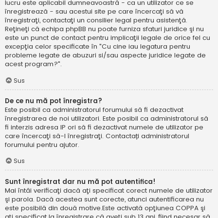
lucru este aplicabil dumneavoastră - ca un utilizator ce se
înregistrează - sau acestui site pe care încercaţi să vă
înregistraţi, contactaţi un consilier legal pentru asistenţă.
Reţineţi că echipa phpBB nu poate furniza sfaturi juridice şi nu
este un punct de contact pentru implicaţii legale de orice fel cu
excepţia celor specificate în "Cu cine iau legatura pentru
probleme legate de abuzuri si/sau aspecte juridice legate de
acest program?".
Sus
De ce nu mă pot înregistra?
Este posibil ca administratorul forumului să fi dezactivat
înregistrarea de noi utilizatori. Este posibil ca administratorul să
fi interzis adresa IP ori să fi dezactivat numele de utilizator pe
care încercaţi să-l înregistraţi. Contactați administratorul
forumului pentru ajutor.
Sus
Sunt înregistrat dar nu mă pot autentifica!
Mai întâi verificaţi dacă aţi specificat corect numele de utilizator
şi parola. Dacă acestea sunt corecte, atunci autentificarea nu
este posibilă din două motive.Este activată opţiunea COPPA şi
aţi specificat la înregistrare că aveţi sub 13 ani, fiind necesar să