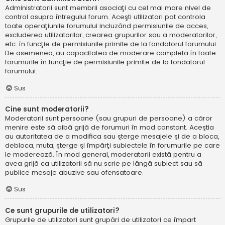
Administratorii sunt membrii asociaţi cu cel mai mare nivel de
control asupra întregului forum. Aceşti utilizatori pot controla
toate operaţiunile forumului incluzând permisiunile de acces,
excluderea utilizatorilor, crearea grupurilor sau a moderatorilor,
etc. în funcţie de permisiunile primite de la fondatorul forumului.
De asemenea, au capacitatea de moderare completă în toate
forumurile în funcţie de permisiunile primite de la fondatorul
forumului.
Sus
Cine sunt moderatorii?
Moderatorii sunt persoane (sau grupuri de persoane) a căror
menire este să aibă grijă de forumuri în mod constant. Aceştia
au autoritatea de a modifica sau şterge mesajele şi de a bloca,
debloca, muta, şterge şi împărţi subiectele în forumurile pe care
le moderează. În mod general, moderatorii există pentru a
avea grijă ca utilizatorii să nu scrie pe lângă subiect sau să
publice mesaje abuzive sau ofensatoare.
Sus
Ce sunt grupurile de utilizatori?
Grupurile de utilizatori sunt grupări de utilizatori ce împart