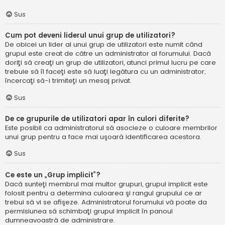
Sus
Cum pot deveni liderul unui grup de utilizatori?
De obicei un lider al unui grup de utilizatori este numit când
grupul este creat de către un administrator al forumului. Dacă
doriţi să creaţi un grup de utilizatori, atunci primul lucru pe care
trebuie să îl faceţi este să luaţi legătura cu un administrator;
încercaţi să-i trimiteţi un mesaj privat.
Sus
De ce grupurile de utilizatori apar în culori diferite?
Este posibil ca administratorul să asocieze o culoare membrilor
unui grup pentru a face mai uşoară identificarea acestora.
Sus
Ce este un „Grup implicit”?
Dacă sunteţi membrul mai multor grupuri, grupul implicit este
folosit pentru a determina culoarea şi rangul grupului ce ar
trebui să vi se afişeze. Administratorul forumului vă poate da
permisiunea să schimbaţi grupul implicit în panoul
dumneavoastră de administrare.