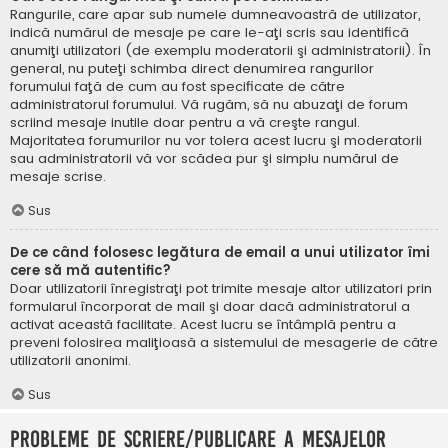
Rangurile, care apar sub numele dumneavoastră de utilizator,
indică numărul de mesaje pe care le-aţi scris sau identifică
anumiţi utilizatori (de exemplu moderatorii şi administratorii). În
general, nu puteţi schimba direct denumirea rangurilor
forumului faţă de cum au fost specificate de către
administratorul forumului. Vă rugăm, să nu abuzaţi de forum
scriind mesaje inutile doar pentru a vă creşte rangul.
Majoritatea forumurilor nu vor tolera acest lucru şi moderatorii
sau administratorii vă vor scădea pur şi simplu numărul de
mesaje scrise.
Sus
De ce când folosesc legătura de email a unui utilizator îmi
cere să mă autentific?
Doar utilizatorii înregistraţi pot trimite mesaje altor utilizatori prin
formularul încorporat de mail şi doar dacă administratorul a
activat această facilitate. Acest lucru se întâmplă pentru a
preveni folosirea maliţioasă a sistemului de mesagerie de către
utilizatorii anonimi.
Sus
Probleme de scriere/publicare a mesajelor