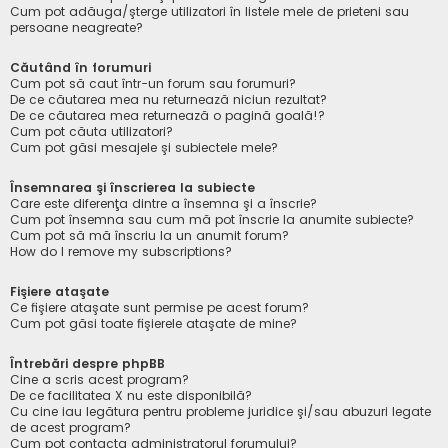
Cum pot adăuga/şterge utilizatori în listele mele de prieteni sau
persoane neagreate?
Căutând în forumuri
Cum pot să caut într-un forum sau forumuri?
De ce căutarea mea nu returnează niciun rezultat?
De ce căutarea mea returnează o pagină goală!?
Cum pot căuta utilizatori?
Cum pot găsi mesajele şi subiectele mele?
Însemnarea şi înscrierea la subiecte
Care este diferenţa dintre a însemna şi a înscrie?
Cum pot însemna sau cum mă pot înscrie la anumite subiecte?
Cum pot să mă înscriu la un anumit forum?
How do I remove my subscriptions?
Fişiere ataşate
Ce fişiere ataşate sunt permise pe acest forum?
Cum pot găsi toate fişierele ataşate de mine?
Întrebări despre phpBB
Cine a scris acest program?
De ce facilitatea X nu este disponibilă?
Cu cine iau legătura pentru probleme juridice şi/sau abuzuri legate
de acest program?
Cum pot contacta administratorul forumului?