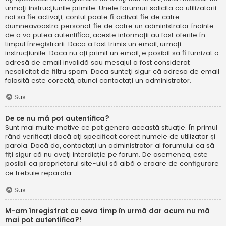
urmaţi instrucţiunile primite. Unele forumuri solicită ca utilizatorii
noi să fie activaţi; contul poate fi activat fie de către
dumneavoastră personal, fie de către un administrator înainte
de a vă putea autentifica, aceste informații au fost oferite în
timpul înregistrării. Dacă a fost trimis un email, urmați
instrucțiunile. Dacă nu ați primit un email, e posibil să fi furnizat o
adresă de email invalidă sau mesajul a fost considerat
nesolicitat de filtru spam. Daca sunteţi sigur că adresa de email
folosită este corectă, atunci contactaţi un administrator.
Sus
De ce nu mă pot autentifica?
Sunt mai multe motive ce pot genera această situație. În primul
rând verificaţi dacă aţi specificat corect numele de utilizator şi
parola. Dacă da, contactaţi un administrator al forumului ca să
fiţi sigur că nu aveţi interdicţie pe forum. De asemenea, este
posibil ca proprietarul site-ului să aibă o eroare de configurare
ce trebuie reparată.
Sus
M-am înregistrat cu ceva timp în urmă dar acum nu mă
mai pot autentifica?!