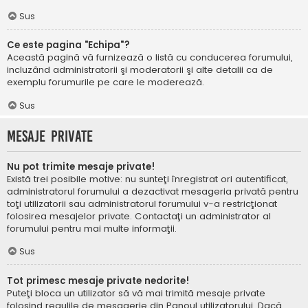
Sus
Ce este pagina "Echipa"?
Această pagină vă furnizează o listă cu conducerea forumului,
incluzând administratorii şi moderatorii şi alte detalii ca de
exemplu forumurile pe care le moderează.
Sus
Mesaje private
Nu pot trimite mesaje private!
Există trei posibile motive: nu sunteţi înregistrat ori autentificat,
administratorul forumului a dezactivat mesageria privată pentru
toţi utilizatorii sau administratorul forumului v-a restricţionat
folosirea mesajelor private. Contactaţi un administrator al
forumului pentru mai multe informaţii.
Sus
Tot primesc mesaje private nedorite!
Puteţi bloca un utilizator să vă mai trimită mesaje private
folosind regulile de mesagerie din Panoul utilizatorului. Dacă