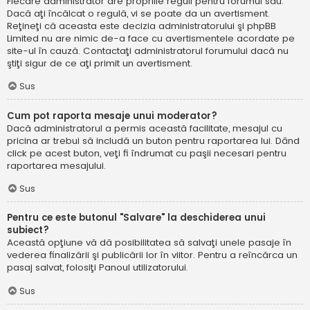
Fiecare administrator are propriile reguli pentru forumul său.
Dacă aţi încălcat o regulă, vi se poate da un avertisment.
Reţineţi că aceasta este decizia administratorului şi phpBB
Limited nu are nimic de-a face cu avertismentele acordate pe
site-ul în cauză. Contactaţi administratorul forumului dacă nu
ştiţi sigur de ce aţi primit un avertisment.
Sus
Cum pot raporta mesaje unui moderator?
Dacă administratorul a permis această facilitate, mesajul cu
pricina ar trebui să includă un buton pentru raportarea lui. Dând
click pe acest buton, veţi fi îndrumat cu paşii necesari pentru
raportarea mesajului.
Sus
Pentru ce este butonul "Salvare" la deschiderea unui
subiect?
Această opţiune vă dă posibilitatea să salvaţi unele pasaje în
vederea finalizării şi publicării lor în viitor. Pentru a reîncărca un
pasaj salvat, folosiţi Panoul utilizatorului.
Sus