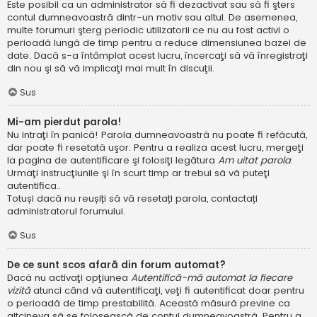
Este posibil ca un administrator să fi dezactivat sau să fi şters
contul dumneavoastră dintr-un motiv sau altul. De asemenea,
multe forumuri şterg periodic utilizatorii ce nu au fost activi o
perioadă lungă de timp pentru a reduce dimensiunea bazei de
date. Dacă s-a întâmplat acest lucru, încercaţi să vă înregistraţi
din nou şi să vă implicaţi mai mult în discuţii.
Sus
Mi-am pierdut parola!
Nu intraţi în panică! Parola dumneavoastră nu poate fi refăcută,
dar poate fi resetată uşor. Pentru a realiza acest lucru, mergeţi
la pagina de autentificare şi folosiţi legătura
Am uitat parola
.
Urmaţi instrucţiunile şi în scurt timp ar trebui să vă puteţi
autentifica..
Totuși dacă nu reușiți să vă resetați parola, contactați
administratorul forumului.
Sus
De ce sunt scos afară din forum automat?
Dacă nu activaţi opţiunea
Autentifică-mă automat la fiecare
vizită
atunci când vă autentificaţi, veţi fi autentificat doar pentru
o perioadă de timp prestabilită. Această măsură previne ca
altcineva să se folosească de contul dumneavoastră. Pentru a