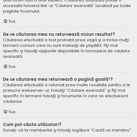
unui forum sau a unui subiect. Căutarea avansată poate fi
accesată folosind link-ul “Căutare avansată” localizat pe toate
paginile forumului.
Sus
De ce căutarea mea nu returnează niciun rezultat?
Căutarea efectuată a fost probabil prea vagă şi a inclus mulţi
termeni comuni care nu sunt indexaţi de phpBB3. Fiţi mai
specific şi folosiţi opţiunile disponibile în formularul de căutare
avansată.
Sus
De ce căutarea mea returnează o pagină goală!?
Căutarea efectuată a returnat prea multe rezultate pentru a le
prelucra webserver-ul. Folosiţi “Căutare avansată” şi fiţi mai
specific în termenii folosiţi şi forumurile în care se efectuează
căutarea.
Sus
Cum pot căuta utilizatori?
Duceţi-vă la memberlist şi folosiţi legătura “Caută un membru”.