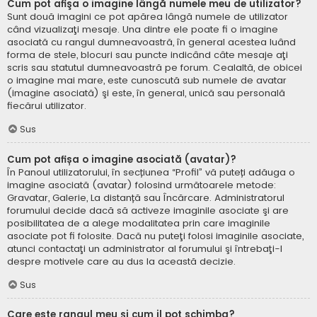
Cum pot afişa o imagine lângă numele meu de utilizator?
Sunt două imagini ce pot apărea lângă numele de utilizator
când vizualizaţi mesaje. Una dintre ele poate fi o imagine
asociată cu rangul dumneavoastră, în general acestea luând
forma de stele, blocuri sau puncte indicând câte mesaje aţi
scris sau statutul dumneavoastră pe forum. Cealaltă, de obicei
o imagine mai mare, este cunoscută sub numele de avatar
(imagine asociată) şi este, în general, unică sau personală
fiecărui utilizator.
Sus
Cum pot afișa o imagine asociată (avatar)?
În Panoul utilizatorului, în secțiunea “Profil” vă puteți adăuga o
imagine asociată (avatar) folosind următoarele metode:
Gravatar, Galerie, La distanță sau Încărcare. Administratorul
forumului decide dacă să activeze imaginile asociate şi are
posibilitatea de a alege modalitatea prin care imaginile
asociate pot fi folosite. Dacă nu puteţi folosi imaginile asociate,
atunci contactaţi un administrator al forumului şi întrebaţi-l
despre motivele care au dus la această decizie.
Sus
Care este rangul meu şi cum il pot schimba?