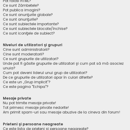
Pot folosi HTML?
Ce sunt Zâmbetele?
Pot publica imagini?
Ce sunt anunţurile globale?
Ce sunt anunţurile?
Ce sunt subiectele importante?
Ce sunt subiectele blocate/închise?
Ce sunt iconiţele de subiect?
Niveluri de utilizatori şi grupuri
Cine sunt administratorii?
Cine sunt moderatorii?
Ce sunt grupurile de utilizatori?
Unde pot fi găsite grupurile de utilizatori şi cum pot să mă asociez
unuia?
Cum pot deveni liderul unui grup de utilizatori?
De ce grupurile de utilizatori apar în culori diferite?
Ce este un „Grup implicit”?
Ce este pagina "Echipa"?
Mesaje private
Nu pot trimite mesaje private!
Tot primesc mesaje private nedorite!
Am primit spam-uri sau mesaje abuzive de la cineva din forum!
Prieteni şi persoane neagreate
Ce este lista de prieteni şi persoane neagreate?