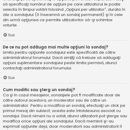
să specificaţi numărul de opţiuni pe care utilizatorul le poate
selecta în timpul votării folosind „Opţiuni per utilizator”, durata în
zile a sondajului (0 înseamnă un sondaj permanent) şi în cele
din urmă opţiunea ce permite utilizatorilor să-şi schimbe
voturile.
Sus
De ce nu pot adăuga mai multe opţiuni la sondaj?
Limita pentru opţiunile sondajului este specificată de către
administratorul forumului. Dacă simțiţi că trebuie să adăugaţi
opţiuni suplimentare sondajului peste limita permisă, atunci
contactaţi administratorul forumului.
Sus
Cum modific sau şterg un sondaj?
Ca şi în cazul mesajelor, sondajele pot fi modificate doar de
către autorul acestora, un moderator sau de către un
administrator. Pentru a modifica un sondaj, efectuaţi un click pe
primul mesaj din subiect; acesta este întotdeauna asociat cu
sondajul. Dacă nimeni nu a votat, atunci utilizatorii pot şterge sau
modifica orice opţiuni ale sondajului. Dacă membrii şi-au
exprimat opţiunile deja, doar moderatorii sau administratorii îl