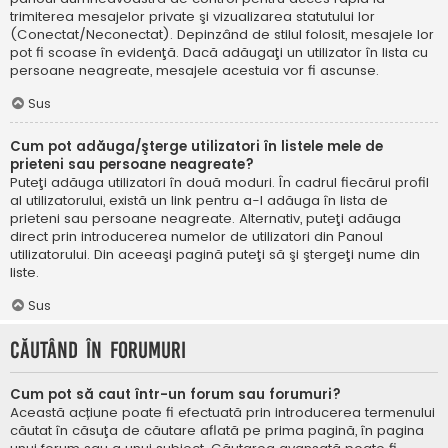
trimiterea mesajelor private şi vizualizarea statutului lor
(Conectat/Neconectat). Depinzând de stilul folosit, mesajele lor
pot fi scoase în evidenţă. Dacă adăugaţi un utilizator în lista cu
persoane neagreate, mesajele acestuia vor fi ascunse.
Sus
Cum pot adăuga/şterge utilizatori în listele mele de
prieteni sau persoane neagreate?
Puteţi adăuga utilizatori în două moduri. În cadrul fiecărui profil
al utilizatorului, există un link pentru a-l adăuga în lista de
prieteni sau persoane neagreate. Alternativ, puteţi adăuga
direct prin introducerea numelor de utilizatori din Panoul
utilizatorului. Din aceeaşi pagină puteţi să şi ştergeţi nume din
liste.
Sus
Căutând în forumuri
Cum pot să caut într-un forum sau forumuri?
Această acțiune poate fi efectuată prin introducerea termenului
căutat în căsuţa de căutare aflată pe prima pagină, în pagina