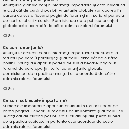
Anunţurile globale conţin informaţii importante şi este indicat să
le citiţi cât de curând posibil. Anunţurile globale vor apărea în
partea de sus a fiecărei pagini de forum şi în interiorul panoului
de control al utilizatorului. Permisiunea de a publica anunţuri
globale este acordată de către administratorul forumului.
Sus
Ce sunt anunţurile?
Anunţurile deseori conţin informaţii importante referitoare la
forumul pe care îl parcurgeţi şi ar trebui citite cât de curând
posibil. Anunţurile apar în partea de sus a fiecărei pagini în
forumul de care aparţin. La fel ca anunţurile globale,
permisiunea de a publica anunţuri este acordată de către
administratorul forumului.
Sus
Ce sunt subiectele importante?
Subiectele importante apar sub anunţuri în forum şi doar pe
prima pagină. Deseori, sunt destul de importante şi ar trebui să
le citiţi cât de curând posibil. Ca şi cu anunţurile, permisiunea
de a publica subiecte importante este acordată de către
administratorul forumului.