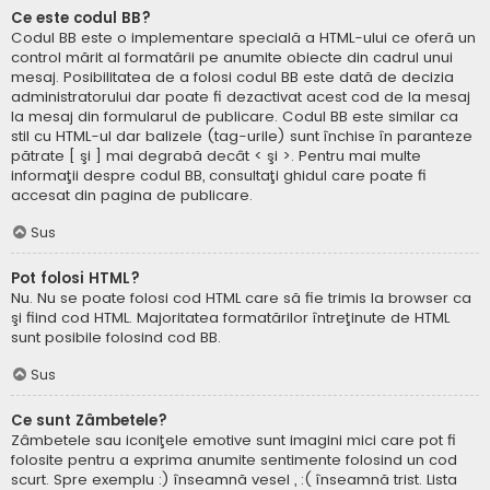
Ce este codul BB?
Codul BB este o implementare specială a HTML-ului ce oferă un
control mărit al formatării pe anumite obiecte din cadrul unui
mesaj. Posibilitatea de a folosi codul BB este dată de decizia
administratorului dar poate fi dezactivat acest cod de la mesaj
la mesaj din formularul de publicare. Codul BB este similar ca
stil cu HTML-ul dar balizele (tag-urile) sunt închise în paranteze
pătrate [ şi ] mai degrabă decât < şi >. Pentru mai multe
informaţii despre codul BB, consultaţi ghidul care poate fi
accesat din pagina de publicare.
Sus
Pot folosi HTML?
Nu. Nu se poate folosi cod HTML care să fie trimis la browser ca
şi fiind cod HTML. Majoritatea formatărilor întreţinute de HTML
sunt posibile folosind cod BB.
Sus
Ce sunt Zâmbetele?
Zâmbetele sau iconiţele emotive sunt imagini mici care pot fi
folosite pentru a exprima anumite sentimente folosind un cod
scurt. Spre exemplu :) înseamnă vesel , :( înseamnă trist. Lista