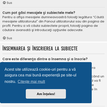
Sus
Cum pot găsi mesajele şi subiectele mele?
Pentru a afişa mesajele dumneavoastră folosiţi legătura “Căută
mesajele utilizatorului” din Panoul utilizatorului sau din pagina de
profil. Pentru a vă căuta subiectele proprii, folosiţi pagina de
căutare avansată şi introduceţi opţiunile adecvate.
Sus
Însemnarea şi înscrierea la subiecte
Care este diferenţa dintre a însemna şi a înscrie?
În phpBB 3.0 însemnarea era foarte asemănătoare cu
însemnarea în browser-ul web. Nu eraţi notificat când era
Acest site utilizează cookie-uri pentru a vă
publicat un răspuns. În phpBB 3.1, însemnarea este
asigura cea mai bună experiență pe site-ul
asemănătoarea înscrierii la un subiect. Puteți fi notificat când un
subiect este actualizat. Înscriindu-vă, veţi fi notificat când va fi
nostru.
Citește mai mult
publicat un răspuns în subiectul sau în forum. Opțiunile de
notificare pentru însemnare și înscriere pot fi configurate în
Panoul utilizatorului, sub “Preferințe forum”.
Am înțeles!
Sus