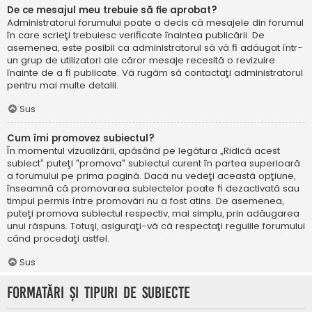
De ce mesajul meu trebuie să fie aprobat?
Administratorul forumului poate a decis că mesajele din forumul
în care scrieţi trebuiesc verificate înaintea publicării. De
asemenea, este posibil ca administratorul să vă fi adăugat într-
un grup de utilizatori ale căror mesaje recesită o revizuire
înainte de a fi publicate. Vă rugăm să contactaţi administratorul
pentru mai multe detalii.
Sus
Cum îmi promovez subiectul?
În momentul vizualizării, apăsând pe legătura „Ridică acest
subiect” puteţi "promova" subiectul curent în partea superioară
a forumului pe prima pagină. Dacă nu vedeţi această opţiune,
înseamnă că promovarea subiectelor poate fi dezactivată sau
timpul permis între promovări nu a fost atins. De asemenea,
puteţi promova subiectul respectiv, mai simplu, prin adăugarea
unui răspuns. Totuşi, asiguraţi-vă că respectaţi regulile forumului
când procedaţi astfel.
Sus
Formatări şi tipuri de subiecte