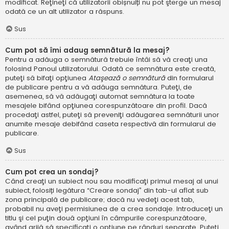
modificat. Reţineţi că utilizatorii obișnuiți nu pot şterge un mesaj
odată ce un alt utilizator a răspuns.
Sus
Cum pot să îmi adaug semnătură la mesaj?
Pentru a adăuga o semnătură trebuie întâi să vă creaţi una
folosind Panoul utilizatorului. Odată ce semnătura este creată,
puteţi să bifaţi opţiunea
Ataşează o semnătură
din formularul
de publicare pentru a vă adăuga semnătura. Puteţi, de
asemenea, să vă adăugaţi automat semnătura la toate
mesajele bifând opţiunea corespunzătoare din profil. Dacă
procedaţi astfel, puteţi să preveniţi adăugarea semnăturii unor
anumite mesaje debifând caseta respectivă din formularul de
publicare.
Sus
Cum pot crea un sondaj?
Când creaţi un subiect nou sau modificaţi primul mesaj al unui
subiect, folosiți legătura “Creare sondaj” din tab-ul aflat sub
zona principală de publicare; dacă nu vedeţi acest tab,
probabil nu aveţi permisiunea de a crea sondaje. Introduceţi un
titlu şi cel puţin două opţiuni în câmpurile corespunzătoare,
având grijă să specificaţi o opţiune pe rânduri separate. Puteţi