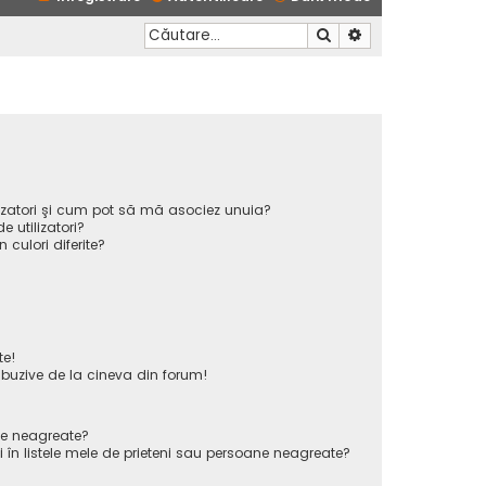
Căutare
Căutare avansată
ilizatori şi cum pot să mă asociez unuia?
 utilizatori?
n culori diferite?
te!
uzive de la cineva din forum!
ane neagreate?
 în listele mele de prieteni sau persoane neagreate?