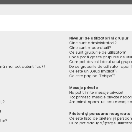
Niveluri de utilizatori şi grupuri
Cine sunt administratorii?
Cine sunt moderatorii?
Ce sunt grupurile de utilizatori?
Unde pot fi găsite grupurile de ut
Cum pot deveni liderul unui grup de
ă mai pot autentifica?!
De ce grupurile de utilizatori apar î
Ce este un „Grup implicit”?
Ce este pagina "Echipa"?
Mesaje private
Nu pot trimite mesaje private!
Tot primesc mesaje private nedori
ți?
Am primit spam-uri sau mesaje ab
!
Prieteni şi persoane neagreate
Ce este lista de prieteni şi perso
tor?
Cum pot adăuga/şterge utilizatori