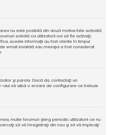
icarea nu este posibilă din două motive.Este activată
muri solicită ca utilizatorii noi să fie activaţi;
ca, aceste informații au fost oferite în timpul
esă de email invalidă sau mesajul a fost considerat
r.
izator şi parola. Dacă da, contactaţi un
ite-ului să aibă o eroare de configurare ce trebuie
ea, multe forumuri şterg periodic utilizatorii ce nu
caţi să vă înregistraţi din nou şi să vă implicaţi