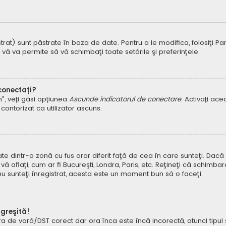
t) sunt păstrate în baza de date. Pentru a le modifica, folosiţi Panoul
 vă va permite să vă schimbaţi toate setările şi preferinţele.
 conectați?
um”, veți găsi opțiunea
Ascunde indicatorul de conectare
. Activați ac
contorizat ca utilizator ascuns.
dintr-o zonă cu fus orar diferit faţă de cea în care sunteţi. Dacă est
 aflaţi, cum ar fi Bucureşti, Londra, Paris, etc. Reţineţi că schimbar
ă nu sunteţi înregistrat, acesta este un moment bun să o faceţi.
 greşită!
ora de vară/DST corect dar ora înca este încă incorectă, atunci tipu