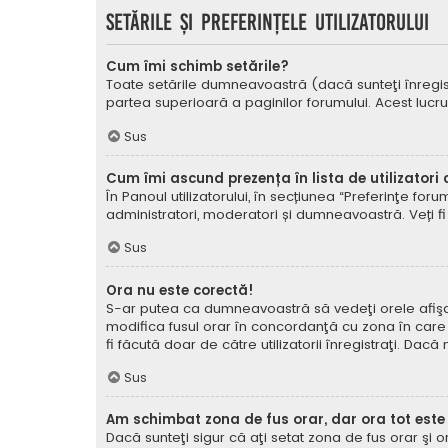
Setările şi preferinţele utilizatorului
Cum îmi schimb setările?
Toate setările dumneavoastră (dacă sunteţi înregistra
partea superioară a paginilor forumului. Acest lucru
Sus
Cum îmi ascund prezența în lista de utilizatori
În Panoul utilizatorului, în secțiunea “Preferinţe for
administratori, moderatori și dumneavoastră. Veți fi 
Sus
Ora nu este corectă!
S-ar putea ca dumneavoastră să vedeţi orele afişate 
modifica fusul orar în concordanţă cu zona în care vă
fi făcută doar de către utilizatorii înregistraţi. Dac
Sus
Am schimbat zona de fus orar, dar ora tot este
Dacă sunteţi sigur că aţi setat zona de fus orar şi 