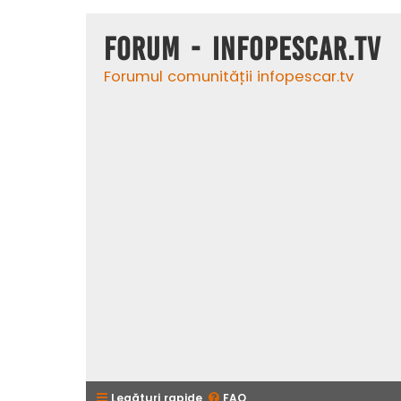
Forum - InfoPescar.Tv
Forumul comunității infopescar.tv
Legături rapide
FAQ