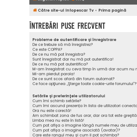
Către site-ul Infopescar Tv
Prima pagină
Întrebări puse frecvent
Probleme de autentificare şi înregistrare
De ce trebuie să mă înregistrez?
Ce este COPPA?
De ce nu mă pot înregistra?
Sunt înregistrat dar nu mă pot autentifica!
De ce nu mă pot autentifica?
M-am înregistrat cu ceva timp în urmă dar acum nu m
Mi-am pierdut parola!
De ce sunt scos afară din forum automat?
Ce face opţiunea „Şterge toate cookie-urile forumului”?
Setările şi preferinţele utilizatorului
Cum îmi schimb setările?
Cum îmi ascund prezența în lista de utilizatori conecta
Ora nu este corectă!
Am schimbat zona de fus orar, dar ora tot este greşită
Limba mea nu este în listă!
Cum pot afişa o imagine lângă numele meu de utiliza
Cum pot afișa o imagine asociată (avatar)?
Care este rangul meu şi cum il pot schimba?