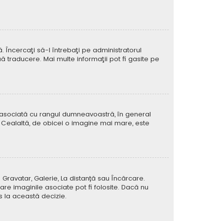
Încercaţi să-l întrebaţi pe administratorul
ă traducere. Mai multe informaţii pot fi gasite pe
e asociată cu rangul dumneavoastră, în general
 Cealaltă, de obicei o imagine mai mare, este
 Gravatar, Galerie, La distanță sau Încărcare.
re imaginile asociate pot fi folosite. Dacă nu
us la această decizie.