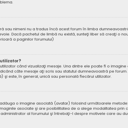
oblema.
ră sau nimeni nu a tradus încă acest forum în limba dumneavoastră. 
oie. Dacă pachetul de limbă nu există, sunteţi liber să creaţi o nou
ferioară a paginilor forumului)
tilizator?
ilizator când vizualizaţi mesaje. Una dintre ele poate fi o imagin
ndicând câte mesaje aţi scris sau statutul dumneavoastră pe forum.
i este, în general, unică sau personală fiecărui utilizator.
uteți adăuga o imagine asociată (avatar) folosind următoarele metode:
aginile asociate şi are posibilitatea de a alege modalitatea prin ca
n administrator al forumului şi întrebaţi-l despre motivele care au d