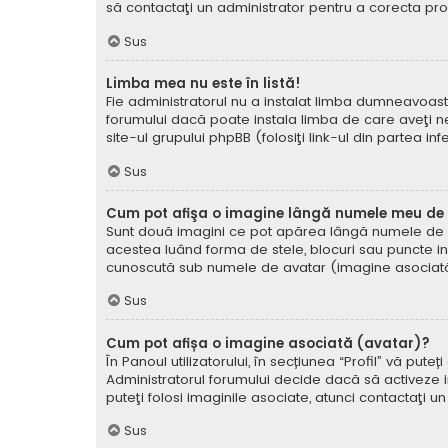
să contactaţi un administrator pentru a corecta pr
Sus
Limba mea nu este în listă!
Fie administratorul nu a instalat limba dumneavoast
forumului dacă poate instala limba de care aveţi nev
site-ul grupului phpBB (folosiţi link-ul din partea in
Sus
Cum pot afişa o imagine lângă numele meu de u
Sunt două imagini ce pot apărea lângă numele de ut
acestea luând forma de stele, blocuri sau puncte i
cunoscută sub numele de avatar (imagine asociată) ş
Sus
Cum pot afișa o imagine asociată (avatar)?
În Panoul utilizatorului, în secțiunea “Profil” vă p
Administratorul forumului decide dacă să activeze im
puteţi folosi imaginile asociate, atunci contactaţi u
Sus