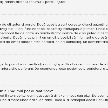
tați administratorul forumului pentru ajutor.
e de utilizator şi parola. Dacă acestea sunt corecte, atunci autentif
ţi sub 13 ani, fiind necesar să urmaţi instrucţiunile primite. Unele foru
rsonal, fie de către un administrator înainte de a vă putea autentifi
trucțiunile. Dacă nu ați primit un email, e posibil să fi furnizat o adr
esa de email folosită este corectă, atunci contactaţi un administrato
. În primul rând verificaţi dacă aţi specificat corect numele de util
eţi interdicţie pe forum. De asemenea, este posibil ca proprietarul s
um nu mă mai pot autentifica?!
u să fi şters contul dumneavoastră dintr-un motiv sau altul. De asemen
duce dimensiunea bazei de date. Dacă s-a întâmplat acest lucru, încer