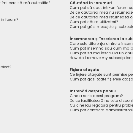
r îmi cere să mă autentific?
Căutând în forumuri
Cum pot să caut într-un forum s
De ce căutarea mea nu returnează
De ce căutarea mea returnează o
 în forum?
Cum pot căuta utilizatori?
Cum pot găsi mesajele şi subiect
Însemnarea şi înscrierea la sub
Care este diferenţa dintre a însem
Cum pot însemna sau cum mă pot 
Cum pot să mă înscriu la un anu
How do I remove my subscription
ubiect?
Fişiere ataşate
Ce fişiere ataşate sunt permise p
Cum pot găsi toate fişierele ataş
Întrebări despre phpBB
Cine a scris acest program?
De ce facilitatea X nu este disponi
Cu cine iau legătura pentru probl
Cum pot contacta administratoru