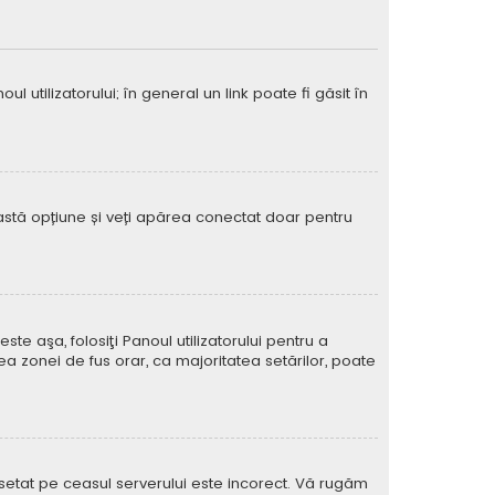
 utilizatorului; în general un link poate fi găsit în
eastă opțiune și veți apărea conectat doar pentru
e aşa, folosiţi Panoul utilizatorului pentru a
ea zonei de fus orar, ca majoritatea setărilor, poate
l setat pe ceasul serverului este incorect. Vă rugăm