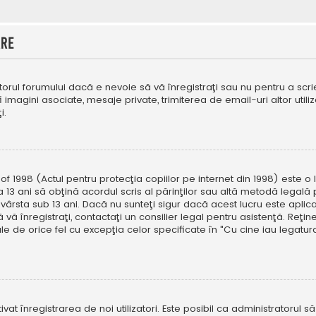
are
orul forumului dacă e nevoie să vă înregistraţi sau nu pentru a scri
fi imagini asociate, mesaje private, trimiterea de email-uri altor util
i.
f 1998 (Actul pentru protecţia copiilor pe internet din 1998) este o l
 13 ani să obţină acordul scris al părinţilor sau altă metodă legală 
vârsta sub 13 ani. Dacă nu sunteţi sigur dacă acest lucru este aplic
 vă înregistraţi, contactaţi un consilier legal pentru asistenţă. Reţin
ale de orice fel cu excepţia celor specificate în "Cu cine iau legat
ivat înregistrarea de noi utilizatori. Este posibil ca administratorul s