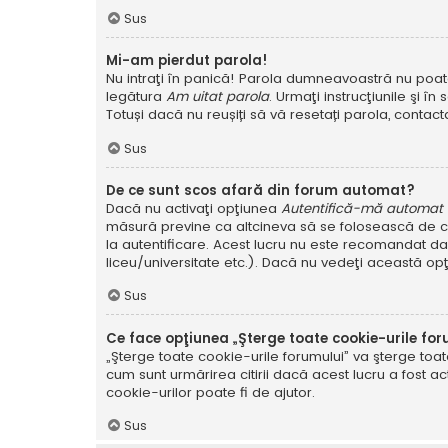
Sus
Mi-am pierdut parola!
Nu intraţi în panică! Parola dumneavoastră nu poate f
legătura
Am uitat parola
. Urmaţi instrucţiunile şi în 
Totuși dacă nu reușiți să vă resetați parola, contacta
Sus
De ce sunt scos afară din forum automat?
Dacă nu activaţi opţiunea
Autentifică-mă automat la
măsură previne ca altcineva să se folosească de co
la autentificare. Acest lucru nu este recomandat dac
liceu/universitate etc.). Dacă nu vedeţi această op
Sus
Ce face opţiunea „Şterge toate cookie-urile for
„Şterge toate cookie-urile forumului” va şterge to
cum sunt urmărirea citirii dacă acest lucru a fost
cookie-urilor poate fi de ajutor.
Sus