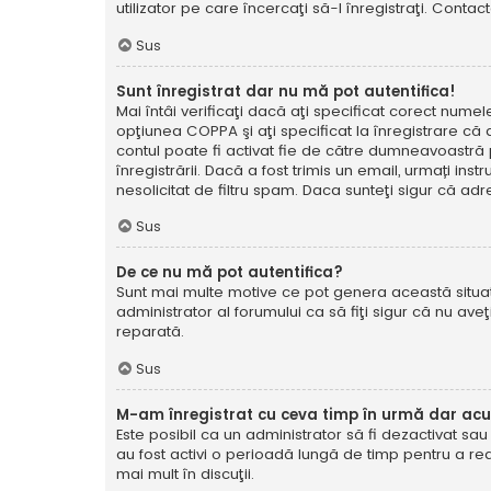
utilizator pe care încercaţi să-l înregistraţi. Contac
Sus
Sunt înregistrat dar nu mă pot autentifica!
Mai întâi verificaţi dacă aţi specificat corect numel
opţiunea COPPA şi aţi specificat la înregistrare că ave
contul poate fi activat fie de către dumneavoastră pe
înregistrării. Dacă a fost trimis un email, urmați ins
nesolicitat de filtru spam. Daca sunteţi sigur că adr
Sus
De ce nu mă pot autentifica?
Sunt mai multe motive ce pot genera această situație
administrator al forumului ca să fiţi sigur că nu av
reparată.
Sus
M-am înregistrat cu ceva timp în urmă dar ac
Este posibil ca un administrator să fi dezactivat sa
au fost activi o perioadă lungă de timp pentru a re
mai mult în discuţii.