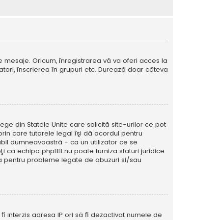
e mesaje. Oricum, înregistrarea vă va oferi acces la
izatori, înscrierea în grupuri etc. Durează doar câteva
ege din Statele Unite care solicită site-urilor ce pot
prin care tutorele legal îşi dă acordul pentru
abil dumneavoastră - ca un utilizator ce se
eţi că echipa phpBB nu poate furniza sfaturi juridice
ura pentru probleme legate de abuzuri si/sau
ă fi interzis adresa IP ori să fi dezactivat numele de