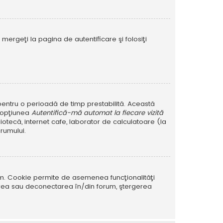
mergeţi la pagina de autentificare şi folosiţi
r pentru o perioadă de timp prestabilită. Această
i opţiunea
Autentifică-mă automat la fiecare vizită
iotecă, internet cafe, laborator de calculatoare (la
rumului.
rum. Cookie permite de asemenea funcţionalităţi
tarea sau deconectarea în/din forum, ştergerea