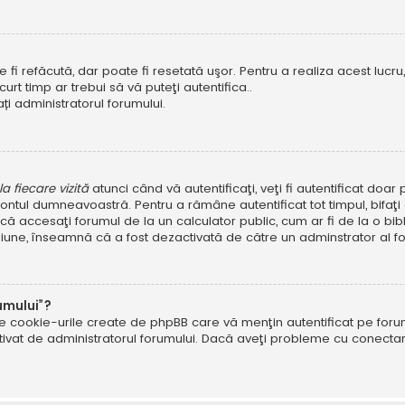
i refăcută, dar poate fi resetată uşor. Pentru a realiza acest lucru, 
scurt timp ar trebui să vă puteţi autentifica..
ți administratorul forumului.
 fiecare vizită
atunci când vă autentificaţi, veţi fi autentificat doa
ntul dumneavoastră. Pentru a rămâne autentificat tot timpul, bifaţ
ă accesaţi forumul de la un calculator public, cum ar fi de la o bibl
ţiune, înseamnă că a fost dezactivată de către un adminstrator al fo
umului”?
ate cookie-urile create de phpBB care vă menţin autentificat pe fo
 activat de administratorul forumului. Dacă aveţi probleme cu conec