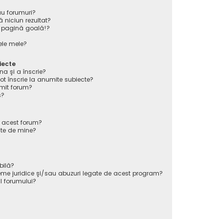
au forumuri?
 niciun rezultat?
 pagină goală!?
ele mele?
iecte
na şi a înscrie?
înscrie la anumite subiecte?
mit forum?
s?
e acest forum?
ate de mine?
bilă?
eme juridice şi/sau abuzuri legate de acest program?
l forumului?