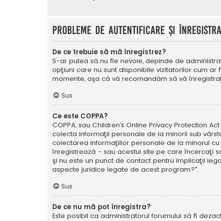
Probleme de autentificare şi înregistr
De ce trebuie să mă înregistrez?
S-ar putea să nu fie nevoie, depinde de administrat
opţiuni care nu sunt disponibile vizitatorilor cum ar 
momente, aşa că vă recomandăm să vă înregistraţ
Sus
Ce este COPPA?
COPPA, sau Children’s Online Privacy Protection Act o
colecta informaţii personale de la minorii sub vârsta
colectarea informaţiilor personale de la minorul cu 
înregistrează - sau acestui site pe care încercaţi să
şi nu este un punct de contact pentru implicaţii leg
aspecte juridice legate de acest program?".
Sus
De ce nu mă pot înregistra?
Este posibil ca administratorul forumului să fi dezact