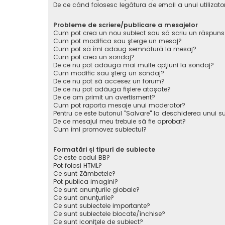
De ce când folosesc legătura de email a unui utilizato
Probleme de scriere/publicare a mesajelor
Cum pot crea un nou subiect sau să scriu un răspuns
Cum pot modifica sau şterge un mesaj?
Cum pot să îmi adaug semnătură la mesaj?
Cum pot crea un sondaj?
De ce nu pot adăuga mai multe opţiuni la sondaj?
Cum modific sau şterg un sondaj?
De ce nu pot să accesez un forum?
De ce nu pot adăuga fişiere ataşate?
De ce am primit un avertisment?
Cum pot raporta mesaje unui moderator?
Pentru ce este butonul "Salvare" la deschiderea unui s
De ce mesajul meu trebuie să fie aprobat?
Cum îmi promovez subiectul?
Formatări şi tipuri de subiecte
Ce este codul BB?
Pot folosi HTML?
Ce sunt Zâmbetele?
Pot publica imagini?
Ce sunt anunţurile globale?
Ce sunt anunţurile?
Ce sunt subiectele importante?
Ce sunt subiectele blocate/închise?
Ce sunt iconiţele de subiect?