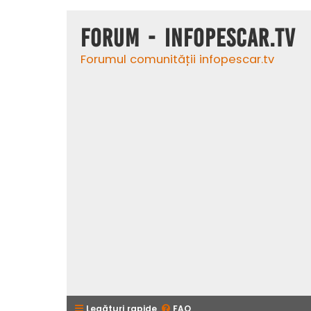
Forum - InfoPescar.Tv
Forumul comunității infopescar.tv
Legături rapide
FAQ