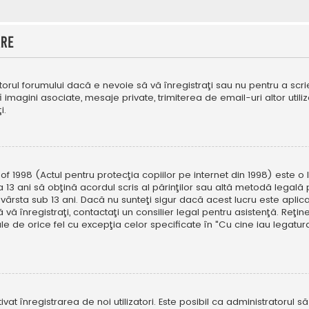
are
orul forumului dacă e nevoie să vă înregistraţi sau nu pentru a scri
fi imagini asociate, mesaje private, trimiterea de email-uri altor util
i.
f 1998 (Actul pentru protecţia copiilor pe internet din 1998) este o l
 13 ani să obţină acordul scris al părinţilor sau altă metodă legală 
vârsta sub 13 ani. Dacă nu sunteţi sigur dacă acest lucru este aplic
 vă înregistraţi, contactaţi un consilier legal pentru asistenţă. Reţin
ale de orice fel cu excepţia celor specificate în "Cu cine iau legat
ivat înregistrarea de noi utilizatori. Este posibil ca administratorul s