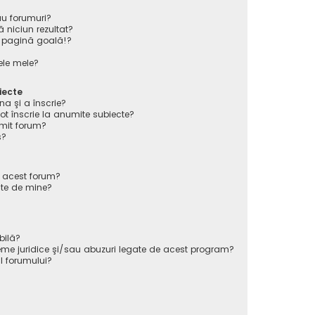
au forumuri?
 niciun rezultat?
 pagină goală!?
ele mele?
iecte
na şi a înscrie?
înscrie la anumite subiecte?
mit forum?
s?
e acest forum?
ate de mine?
bilă?
eme juridice şi/sau abuzuri legate de acest program?
l forumului?