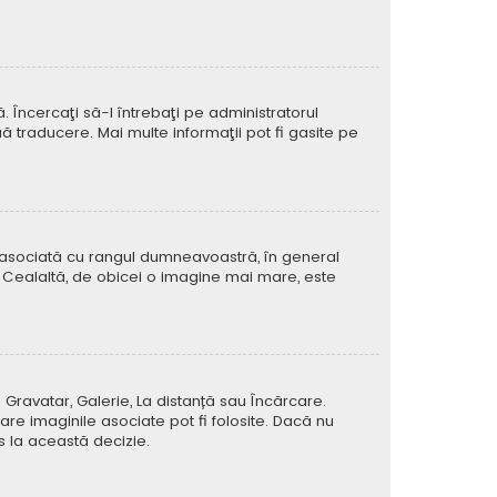
Încercaţi să-l întrebaţi pe administratorul
ă traducere. Mai multe informaţii pot fi gasite pe
e asociată cu rangul dumneavoastră, în general
 Cealaltă, de obicei o imagine mai mare, este
 Gravatar, Galerie, La distanță sau Încărcare.
re imaginile asociate pot fi folosite. Dacă nu
us la această decizie.