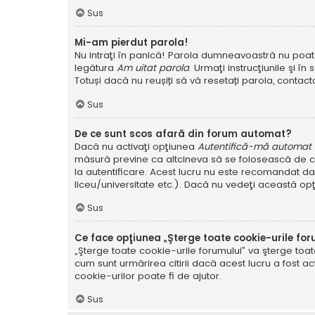
Sus
Mi-am pierdut parola!
Nu intraţi în panică! Parola dumneavoastră nu poate f
legătura
Am uitat parola
. Urmaţi instrucţiunile şi în 
Totuși dacă nu reușiți să vă resetați parola, contacta
Sus
De ce sunt scos afară din forum automat?
Dacă nu activaţi opţiunea
Autentifică-mă automat la
măsură previne ca altcineva să se folosească de co
la autentificare. Acest lucru nu este recomandat dac
liceu/universitate etc.). Dacă nu vedeţi această op
Sus
Ce face opţiunea „Şterge toate cookie-urile for
„Şterge toate cookie-urile forumului” va şterge to
cum sunt urmărirea citirii dacă acest lucru a fost
cookie-urilor poate fi de ajutor.
Sus