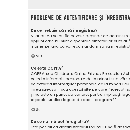
Probleme de autentificare şi înregistr
De ce trebuie să mă înregistrez?
S-ar putea să nu fie nevoie, depinde de administrat
opţiuni care nu sunt disponibile vizitatorilor cum ar 
momente, aşa că vă recomandăm să vă înregistraţ
Sus
Ce este COPPA?
COPPA, sau Children’s Online Privacy Protection Act o
colecta informaţii personale de la minorii sub vârsta
colectarea informaţiilor personale de la minorul cu 
înregistrează - sau acestui site pe care încercaţi să
şi nu este un punct de contact pentru implicaţii leg
aspecte juridice legate de acest program?".
Sus
De ce nu mă pot înregistra?
Este posibil ca administratorul forumului să fi dezact