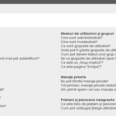
Niveluri de utilizatori şi grupuri
Cine sunt administratorii?
Cine sunt moderatorii?
Ce sunt grupurile de utilizatori?
Unde pot fi găsite grupurile de ut
Cum pot deveni liderul unui grup de
ă mai pot autentifica?!
De ce grupurile de utilizatori apar î
Ce este un „Grup implicit”?
Ce este pagina "Echipa"?
Mesaje private
Nu pot trimite mesaje private!
Tot primesc mesaje private nedori
ți?
Am primit spam-uri sau mesaje ab
!
Prieteni şi persoane neagreate
Ce este lista de prieteni şi perso
tor?
Cum pot adăuga/şterge utilizatori