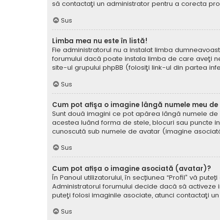
să contactaţi un administrator pentru a corecta pr
Sus
Limba mea nu este în listă!
Fie administratorul nu a instalat limba dumneavoast
forumului dacă poate instala limba de care aveţi nev
site-ul grupului phpBB (folosiţi link-ul din partea in
Sus
Cum pot afişa o imagine lângă numele meu de u
Sunt două imagini ce pot apărea lângă numele de ut
acestea luând forma de stele, blocuri sau puncte i
cunoscută sub numele de avatar (imagine asociată) ş
Sus
Cum pot afișa o imagine asociată (avatar)?
În Panoul utilizatorului, în secțiunea “Profil” vă p
Administratorul forumului decide dacă să activeze im
puteţi folosi imaginile asociate, atunci contactaţi u
Sus