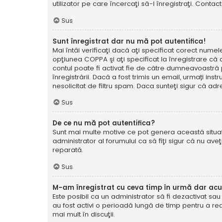
utilizator pe care încercaţi să-l înregistraţi. Contac
Sus
Sunt înregistrat dar nu mă pot autentifica!
Mai întâi verificaţi dacă aţi specificat corect numel
opţiunea COPPA şi aţi specificat la înregistrare că ave
contul poate fi activat fie de către dumneavoastră pe
înregistrării. Dacă a fost trimis un email, urmați ins
nesolicitat de filtru spam. Daca sunteţi sigur că adr
Sus
De ce nu mă pot autentifica?
Sunt mai multe motive ce pot genera această situație
administrator al forumului ca să fiţi sigur că nu av
reparată.
Sus
M-am înregistrat cu ceva timp în urmă dar ac
Este posibil ca un administrator să fi dezactivat sa
au fost activi o perioadă lungă de timp pentru a re
mai mult în discuţii.