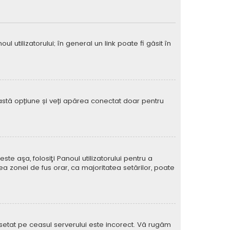
 utilizatorului; în general un link poate fi găsit în
eastă opțiune și veți apărea conectat doar pentru
e aşa, folosiţi Panoul utilizatorului pentru a
ea zonei de fus orar, ca majoritatea setărilor, poate
l setat pe ceasul serverului este incorect. Vă rugăm