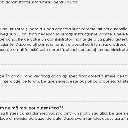
tați administratorul forumului pentru ajutor.
e de utilizator şi parola. Dacă acestea sunt corecte, atunci autentif
ţi sub 13 ani, fiind necesar să urmaţi instrucţiunile primite. Unele foru
rsonal, fie de către un administrator înainte de a vă putea autentifi
trucțiunile. Dacă nu ați primit un email, e posibil să fi furnizat o adr
esa de email folosită este corectă, atunci contactaţi un administrato
. În primul rând verificaţi dacă aţi specificat corect numele de util
eţi interdicţie pe forum. De asemenea, este posibil ca proprietarul s
um nu mă mai pot autentifica?!
u să fi şters contul dumneavoastră dintr-un motiv sau altul. De asemen
duce dimensiunea bazei de date. Dacă s-a întâmplat acest lucru, încer