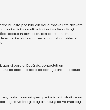
icarea nu este posibilă din două motive.Este activată
muri solicită ca utilizatorii noi să fie activaţi;
ca, aceste informații au fost oferite în timpul
esă de email invalidă sau mesajul a fost considerat
r.
izator şi parola. Dacă da, contactaţi un
ite-ului să aibă o eroare de configurare ce trebuie
ea, multe forumuri şterg periodic utilizatorii ce nu
caţi să vă înregistraţi din nou şi să vă implicaţi