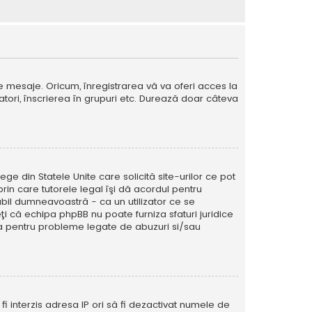
e mesaje. Oricum, înregistrarea vă va oferi acces la
izatori, înscrierea în grupuri etc. Durează doar câteva
ege din Statele Unite care solicită site-urilor ce pot
prin care tutorele legal îşi dă acordul pentru
abil dumneavoastră - ca un utilizator ce se
eţi că echipa phpBB nu poate furniza sfaturi juridice
ura pentru probleme legate de abuzuri si/sau
ă fi interzis adresa IP ori să fi dezactivat numele de