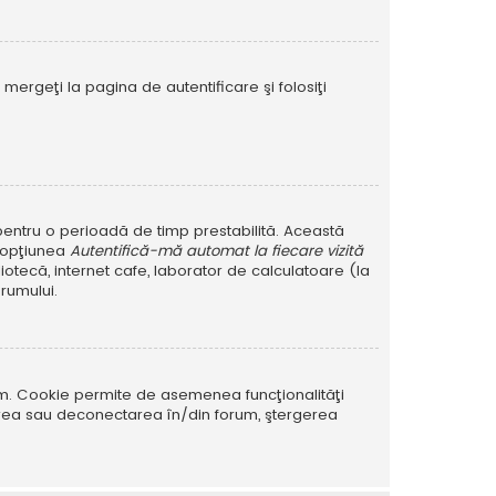
mergeţi la pagina de autentificare şi folosiţi
r pentru o perioadă de timp prestabilită. Această
i opţiunea
Autentifică-mă automat la fiecare vizită
iotecă, internet cafe, laborator de calculatoare (la
rumului.
rum. Cookie permite de asemenea funcţionalităţi
tarea sau deconectarea în/din forum, ştergerea