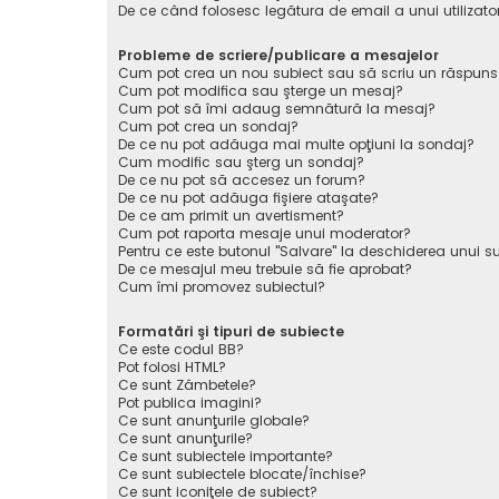
De ce când folosesc legătura de email a unui utilizato
Probleme de scriere/publicare a mesajelor
Cum pot crea un nou subiect sau să scriu un răspuns
Cum pot modifica sau şterge un mesaj?
Cum pot să îmi adaug semnătură la mesaj?
Cum pot crea un sondaj?
De ce nu pot adăuga mai multe opţiuni la sondaj?
Cum modific sau şterg un sondaj?
De ce nu pot să accesez un forum?
De ce nu pot adăuga fişiere ataşate?
De ce am primit un avertisment?
Cum pot raporta mesaje unui moderator?
Pentru ce este butonul "Salvare" la deschiderea unui s
De ce mesajul meu trebuie să fie aprobat?
Cum îmi promovez subiectul?
Formatări şi tipuri de subiecte
Ce este codul BB?
Pot folosi HTML?
Ce sunt Zâmbetele?
Pot publica imagini?
Ce sunt anunţurile globale?
Ce sunt anunţurile?
Ce sunt subiectele importante?
Ce sunt subiectele blocate/închise?
Ce sunt iconiţele de subiect?