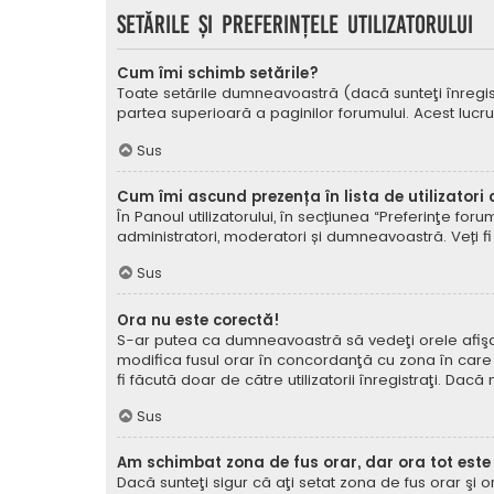
Setările şi preferinţele utilizatorului
Cum îmi schimb setările?
Toate setările dumneavoastră (dacă sunteţi înregistra
partea superioară a paginilor forumului. Acest lucru
Sus
Cum îmi ascund prezența în lista de utilizatori
În Panoul utilizatorului, în secțiunea “Preferinţe for
administratori, moderatori și dumneavoastră. Veți fi 
Sus
Ora nu este corectă!
S-ar putea ca dumneavoastră să vedeţi orele afişate 
modifica fusul orar în concordanţă cu zona în care vă
fi făcută doar de către utilizatorii înregistraţi. Dac
Sus
Am schimbat zona de fus orar, dar ora tot este
Dacă sunteţi sigur că aţi setat zona de fus orar şi 