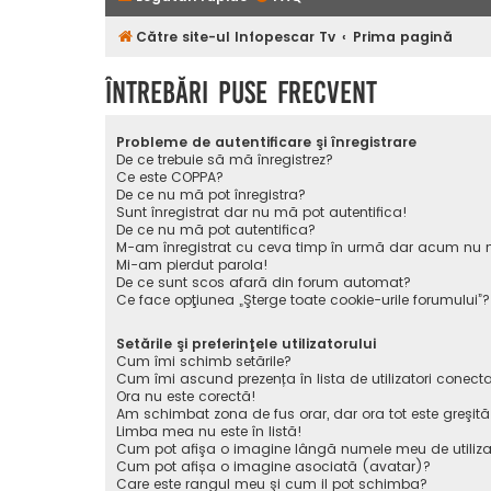
Către site-ul Infopescar Tv
Prima pagină
Întrebări puse frecvent
Probleme de autentificare şi înregistrare
De ce trebuie să mă înregistrez?
Ce este COPPA?
De ce nu mă pot înregistra?
Sunt înregistrat dar nu mă pot autentifica!
De ce nu mă pot autentifica?
M-am înregistrat cu ceva timp în urmă dar acum nu m
Mi-am pierdut parola!
De ce sunt scos afară din forum automat?
Ce face opţiunea „Şterge toate cookie-urile forumului”?
Setările şi preferinţele utilizatorului
Cum îmi schimb setările?
Cum îmi ascund prezența în lista de utilizatori conecta
Ora nu este corectă!
Am schimbat zona de fus orar, dar ora tot este greşită
Limba mea nu este în listă!
Cum pot afişa o imagine lângă numele meu de utiliza
Cum pot afișa o imagine asociată (avatar)?
Care este rangul meu şi cum il pot schimba?