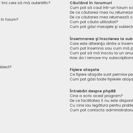
r îmi cere să mă autentific?
Căutând în forumuri
Cum pot să caut într-un forum s
De ce căutarea mea nu returnează
De ce căutarea mea returnează o
 în forum?
Cum pot căuta utilizatori?
Cum pot găsi mesajele şi subiect
Însemnarea şi înscrierea la sub
Care este diferenţa dintre a însem
Cum pot însemna sau cum mă pot 
Cum pot să mă înscriu la un anu
How do I remove my subscription
ubiect?
Fişiere ataşate
Ce fişiere ataşate sunt permise p
Cum pot găsi toate fişierele ataş
Întrebări despre phpBB
Cine a scris acest program?
De ce facilitatea X nu este disponi
Cu cine iau legătura pentru probl
Cum pot contacta administratoru