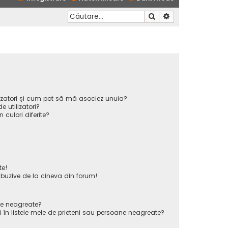
Căutare
Căutare avansată
ilizatori şi cum pot să mă asociez unuia?
 utilizatori?
n culori diferite?
te!
uzive de la cineva din forum!
ane neagreate?
 în listele mele de prieteni sau persoane neagreate?