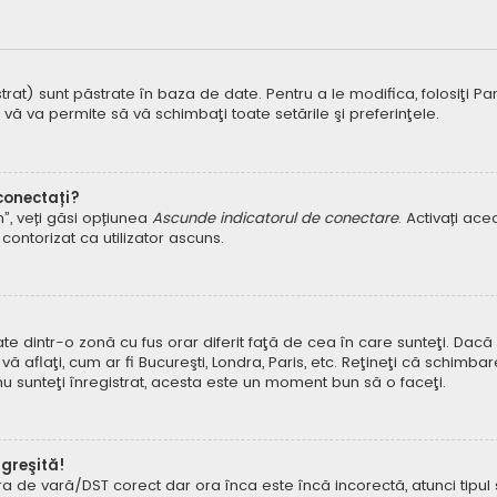
t) sunt păstrate în baza de date. Pentru a le modifica, folosiţi Panoul
 vă va permite să vă schimbaţi toate setările şi preferinţele.
 conectați?
um”, veți găsi opțiunea
Ascunde indicatorul de conectare
. Activați ac
contorizat ca utilizator ascuns.
dintr-o zonă cu fus orar diferit faţă de cea în care sunteţi. Dacă est
 aflaţi, cum ar fi Bucureşti, Londra, Paris, etc. Reţineţi că schimbar
ă nu sunteţi înregistrat, acesta este un moment bun să o faceţi.
 greşită!
ora de vară/DST corect dar ora înca este încă incorectă, atunci tipu