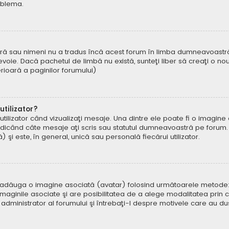
oblema.
ră sau nimeni nu a tradus încă acest forum în limba dumneavoastră. 
oie. Dacă pachetul de limbă nu există, sunteţi liber să creaţi o nou
ferioară a paginilor forumului)
tilizator?
ilizator când vizualizaţi mesaje. Una dintre ele poate fi o imagin
ndicând câte mesaje aţi scris sau statutul dumneavoastră pe forum.
i este, în general, unică sau personală fiecărui utilizator.
uteți adăuga o imagine asociată (avatar) folosind următoarele metode:
aginile asociate şi are posibilitatea de a alege modalitatea prin ca
n administrator al forumului şi întrebaţi-l despre motivele care au d