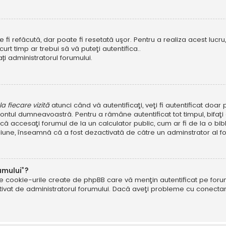
i refăcută, dar poate fi resetată uşor. Pentru a realiza acest lucru, 
scurt timp ar trebui să vă puteţi autentifica..
ți administratorul forumului.
 fiecare vizită
atunci când vă autentificaţi, veţi fi autentificat doa
ntul dumneavoastră. Pentru a rămâne autentificat tot timpul, bifaţ
ă accesaţi forumul de la un calculator public, cum ar fi de la o bibl
ţiune, înseamnă că a fost dezactivată de către un adminstrator al fo
umului”?
ate cookie-urile create de phpBB care vă menţin autentificat pe fo
 activat de administratorul forumului. Dacă aveţi probleme cu conec