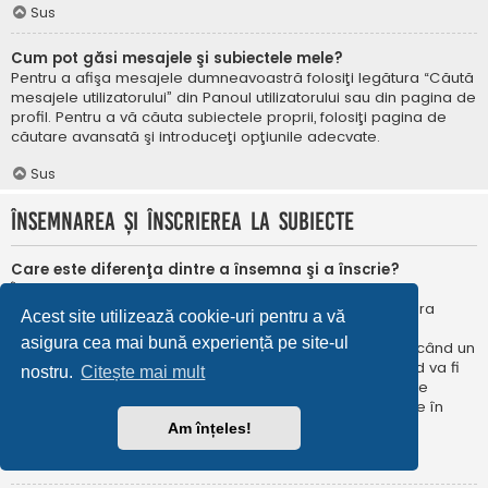
Sus
Cum pot găsi mesajele şi subiectele mele?
Pentru a afişa mesajele dumneavoastră folosiţi legătura “Căută
mesajele utilizatorului” din Panoul utilizatorului sau din pagina de
profil. Pentru a vă căuta subiectele proprii, folosiţi pagina de
căutare avansată şi introduceţi opţiunile adecvate.
Sus
Însemnarea şi înscrierea la subiecte
Care este diferenţa dintre a însemna şi a înscrie?
În phpBB 3.0 însemnarea era foarte asemănătoare cu
însemnarea în browser-ul web. Nu eraţi notificat când era
Acest site utilizează cookie-uri pentru a vă
publicat un răspuns. În phpBB 3.1, însemnarea este
asigura cea mai bună experiență pe site-ul
asemănătoarea înscrierii la un subiect. Puteți fi notificat când un
subiect este actualizat. Înscriindu-vă, veţi fi notificat când va fi
nostru.
Citește mai mult
publicat un răspuns în subiectul sau în forum. Opțiunile de
notificare pentru însemnare și înscriere pot fi configurate în
Panoul utilizatorului, sub “Preferințe forum”.
Am înțeles!
Sus