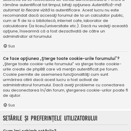
rămâne autentificat tot timpul, bifaţi opţiunea
Autentifică-mă
automat la fiecare vizită
la autentificare. Acest lucru nu este
recomandat dacă accesaţi forumul de la un calculator public,
cum ar fi de la o bibliotecă, internet cafe, laborator de
calculatoare (la liceu/universitate etc.). Dacă nu vedeţi această
opţiune, înseamnă că a fost dezactivată de către un
adminstrator al forumului.
Sus
Ce face opţiunea „Şterge toate cookie-urile forumului”?
„Şterge toate cookie-urile forumului” va şterge toate cookie-
urile create de phpBB care vă menţin autentificat pe forum.
Cookie permite de asemenea funcţionalităţi cum sunt
urmărirea citirii dacă acest lucru a fost activat de
administratorul forumului. Dacă aveţi probleme cu conectarea
sau deconectarea în/din forum, ştergerea cookie-urilor poate fi
de ajutor.
Sus
Setările şi preferinţele utilizatorului