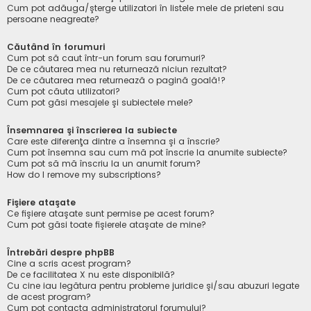
Cum pot adăuga/şterge utilizatori în listele mele de prieteni sau
persoane neagreate?
Căutând în forumuri
Cum pot să caut într-un forum sau forumuri?
De ce căutarea mea nu returnează niciun rezultat?
De ce căutarea mea returnează o pagină goală!?
Cum pot căuta utilizatori?
Cum pot găsi mesajele şi subiectele mele?
Însemnarea şi înscrierea la subiecte
Care este diferenţa dintre a însemna şi a înscrie?
Cum pot însemna sau cum mă pot înscrie la anumite subiecte?
Cum pot să mă înscriu la un anumit forum?
How do I remove my subscriptions?
Fişiere ataşate
Ce fişiere ataşate sunt permise pe acest forum?
Cum pot găsi toate fişierele ataşate de mine?
Întrebări despre phpBB
Cine a scris acest program?
De ce facilitatea X nu este disponibilă?
Cu cine iau legătura pentru probleme juridice şi/sau abuzuri legate
de acest program?
Cum pot contacta administratorul forumului?