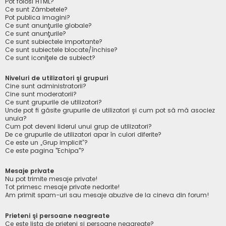
Pot folosi HTML?
Ce sunt Zâmbetele?
Pot publica imagini?
Ce sunt anunţurile globale?
Ce sunt anunţurile?
Ce sunt subiectele importante?
Ce sunt subiectele blocate/închise?
Ce sunt iconiţele de subiect?
Niveluri de utilizatori şi grupuri
Cine sunt administratorii?
Cine sunt moderatorii?
Ce sunt grupurile de utilizatori?
Unde pot fi găsite grupurile de utilizatori şi cum pot să mă asociez
unuia?
Cum pot deveni liderul unui grup de utilizatori?
De ce grupurile de utilizatori apar în culori diferite?
Ce este un „Grup implicit”?
Ce este pagina "Echipa"?
Mesaje private
Nu pot trimite mesaje private!
Tot primesc mesaje private nedorite!
Am primit spam-uri sau mesaje abuzive de la cineva din forum!
Prieteni şi persoane neagreate
Ce este lista de prieteni şi persoane neagreate?