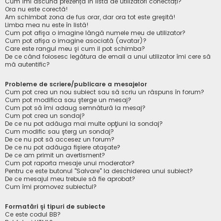
Cum îmi ascund prezența în lista de utilizatori conectați?
Ora nu este corectă!
Am schimbat zona de fus orar, dar ora tot este greşită!
Limba mea nu este în listă!
Cum pot afişa o imagine lângă numele meu de utilizator?
Cum pot afișa o imagine asociată (avatar)?
Care este rangul meu şi cum il pot schimba?
De ce când folosesc legătura de email a unui utilizator îmi cere să
mă autentific?
Probleme de scriere/publicare a mesajelor
Cum pot crea un nou subiect sau să scriu un răspuns în forum?
Cum pot modifica sau şterge un mesaj?
Cum pot să îmi adaug semnătură la mesaj?
Cum pot crea un sondaj?
De ce nu pot adăuga mai multe opţiuni la sondaj?
Cum modific sau şterg un sondaj?
De ce nu pot să accesez un forum?
De ce nu pot adăuga fişiere ataşate?
De ce am primit un avertisment?
Cum pot raporta mesaje unui moderator?
Pentru ce este butonul "Salvare" la deschiderea unui subiect?
De ce mesajul meu trebuie să fie aprobat?
Cum îmi promovez subiectul?
Formatări şi tipuri de subiecte
Ce este codul BB?