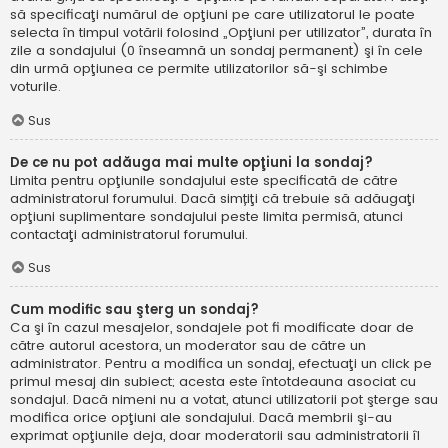
să specificaţi numărul de opţiuni pe care utilizatorul le poate
selecta în timpul votării folosind „Opţiuni per utilizator”, durata în
zile a sondajului (0 înseamnă un sondaj permanent) şi în cele
din urmă opţiunea ce permite utilizatorilor să-şi schimbe
voturile.
Sus
De ce nu pot adăuga mai multe opţiuni la sondaj?
Limita pentru opţiunile sondajului este specificată de către
administratorul forumului. Dacă simțiţi că trebuie să adăugaţi
opţiuni suplimentare sondajului peste limita permisă, atunci
contactaţi administratorul forumului.
Sus
Cum modific sau şterg un sondaj?
Ca şi în cazul mesajelor, sondajele pot fi modificate doar de
către autorul acestora, un moderator sau de către un
administrator. Pentru a modifica un sondaj, efectuaţi un click pe
primul mesaj din subiect; acesta este întotdeauna asociat cu
sondajul. Dacă nimeni nu a votat, atunci utilizatorii pot şterge sau
modifica orice opţiuni ale sondajului. Dacă membrii şi-au
exprimat opţiunile deja, doar moderatorii sau administratorii îl