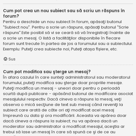
Cum pot crea un nou subiect sau să scriu un răspuns în
forum?
Pentru a deschide un nou subiect în forum, apăsaţi butonul
"Subiect nou". Pentru a scrie un răspuns, apăsați butonul "Scrie
răspuns".Este posibil să vi se ceară să vă înregistraţi înainte de
a scrie un mesaj. O listă a facilităţilor disponibile în fiecare
forum sunt trecute în partea de jos a forumului sau a subiectului.
Exemplu: Puteţi crea subiecte noi, Puteți atașa fișiere, etc.
Sus
Cum pot modifica sau şterge un mesaj?
În afara cazului în care sunteţi administratorul sau moderatorul
forumului, puteţi modifica sau şterge doar propriile mesaje.
Puteţi modifica un mesaj - uneori doar pentru o perioadă
scurtă după publicare - apăsând butonul de modificare asociat
mesajulului respectiv. Dacă cineva a răspuns la mesaj, veţi
observa o mică secţiune de text sub mesaj când reveniţi la
subiect care arată de câte ori aţi modificat acel mesaj
împreună cu data şi ora modificării. Aceasta va apărea doar
dacă cineva a răspuns la subiect; nu va apărea dacă un
moderator sau administrator a modificat mesajul, aceştia ar
trebui să lase un mesaj în care să spună ce şi de ce au