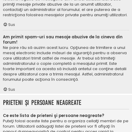
primiţi mesaje private abuzive de la un anumit utilizator,
contactaţi un administrator al forumului; el are puterea de a
restricţiona folosirea mesajelor private pentru anumiţi utilizatori.
Sus
Am primit spam-uri sau mesaje abuzive de la cineva din
forum!
Ne pare rău să auzim acest lucru. Opţiunea de trimitere a unui
mesaj electronic include măsuri de siguranţă pentru a observa
care utilizatori trimit astfel de mesaje. Ar trebui să trimiteţi
administratorului o copie completă a mesajului primit. Este
foarte important ca acesta să includă antetul ce conţine detalii
despre utilizatorul care a trimis mesajul. Astfel, administratorul
forumului poate acţiona în consecinţă.
Sus
Prieteni şi persoane neagreate
Ce este lista de prieteni şi persoane neagreate?
Puteţi folosi aceste liste pentru a organiza ceilalţi membri de pe
forum. Utilizatorii adăugaţi listei de prieteni vor fi afişaţi în
panoul dumneavoastră de control pentru acces rapid la