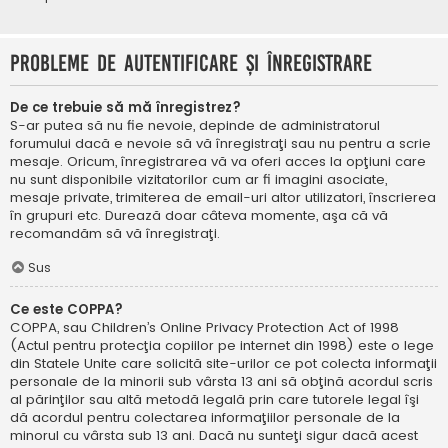
Probleme de autentificare şi înregistrare
De ce trebuie să mă înregistrez?
S-ar putea să nu fie nevoie, depinde de administratorul
forumului dacă e nevoie să vă înregistraţi sau nu pentru a scrie
mesaje. Oricum, înregistrarea vă va oferi acces la opţiuni care
nu sunt disponibile vizitatorilor cum ar fi imagini asociate,
mesaje private, trimiterea de email-uri altor utilizatori, înscrierea
în grupuri etc. Durează doar câteva momente, aşa că vă
recomandăm să vă înregistraţi.
Sus
Ce este COPPA?
COPPA, sau Children’s Online Privacy Protection Act of 1998
(Actul pentru protecţia copiilor pe internet din 1998) este o lege
din Statele Unite care solicită site-urilor ce pot colecta informaţii
personale de la minorii sub vârsta 13 ani să obţină acordul scris
al părinţilor sau altă metodă legală prin care tutorele legal îşi
dă acordul pentru colectarea informaţiilor personale de la
minorul cu vârsta sub 13 ani. Dacă nu sunteţi sigur dacă acest