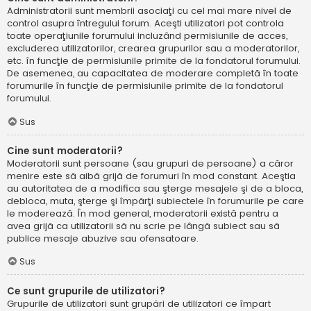
Administratorii sunt membrii asociaţi cu cel mai mare nivel de
control asupra întregului forum. Aceşti utilizatori pot controla
toate operaţiunile forumului incluzând permisiunile de acces,
excluderea utilizatorilor, crearea grupurilor sau a moderatorilor,
etc. în funcţie de permisiunile primite de la fondatorul forumului.
De asemenea, au capacitatea de moderare completă în toate
forumurile în funcţie de permisiunile primite de la fondatorul
forumului.
Sus
Cine sunt moderatorii?
Moderatorii sunt persoane (sau grupuri de persoane) a căror
menire este să aibă grijă de forumuri în mod constant. Aceştia
au autoritatea de a modifica sau şterge mesajele şi de a bloca,
debloca, muta, şterge şi împărţi subiectele în forumurile pe care
le moderează. În mod general, moderatorii există pentru a
avea grijă ca utilizatorii să nu scrie pe lângă subiect sau să
publice mesaje abuzive sau ofensatoare.
Sus
Ce sunt grupurile de utilizatori?
Grupurile de utilizatori sunt grupări de utilizatori ce împart