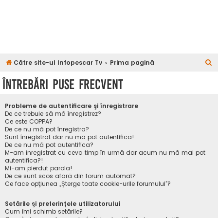
C
Către site-ul Infopescar Tv
Prima pagină
ă
Întrebări puse frecvent
u
t
Probleme de autentificare şi înregistrare
a
De ce trebuie să mă înregistrez?
Ce este COPPA?
r
De ce nu mă pot înregistra?
Sunt înregistrat dar nu mă pot autentifica!
e
De ce nu mă pot autentifica?
M-am înregistrat cu ceva timp în urmă dar acum nu mă mai pot
autentifica?!
Mi-am pierdut parola!
De ce sunt scos afară din forum automat?
Ce face opţiunea „Şterge toate cookie-urile forumului”?
Setările şi preferinţele utilizatorului
Cum îmi schimb setările?