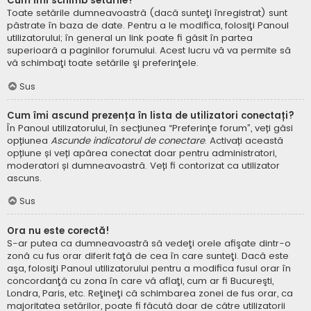
Cum îmi schimb setările?
Toate setările dumneavoastră (dacă sunteţi înregistrat) sunt
păstrate în baza de date. Pentru a le modifica, folosiţi Panoul
utilizatorului; în general un link poate fi găsit în partea
superioară a paginilor forumului. Acest lucru vă va permite să
vă schimbaţi toate setările şi preferinţele.
Sus
Cum îmi ascund prezența în lista de utilizatori conectați?
În Panoul utilizatorului, în secțiunea “Preferinţe forum”, veți găsi
opțiunea
Ascunde indicatorul de conectare
. Activați această
opțiune și veți apărea conectat doar pentru administratori,
moderatori și dumneavoastră. Veți fi contorizat ca utilizator
ascuns.
Sus
Ora nu este corectă!
S-ar putea ca dumneavoastră să vedeţi orele afişate dintr-o
zonă cu fus orar diferit faţă de cea în care sunteţi. Dacă este
aşa, folosiţi Panoul utilizatorului pentru a modifica fusul orar în
concordanţă cu zona în care vă aflaţi, cum ar fi Bucureşti,
Londra, Paris, etc. Reţineţi că schimbarea zonei de fus orar, ca
majoritatea setărilor, poate fi făcută doar de către utilizatorii