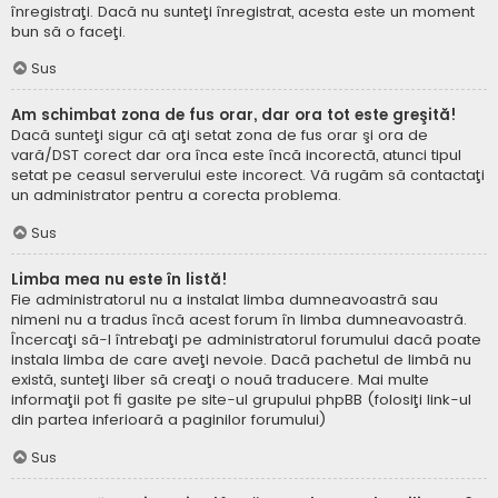
înregistraţi. Dacă nu sunteţi înregistrat, acesta este un moment
bun să o faceţi.
Sus
Am schimbat zona de fus orar, dar ora tot este greşită!
Dacă sunteţi sigur că aţi setat zona de fus orar şi ora de
vară/DST corect dar ora înca este încă incorectă, atunci tipul
setat pe ceasul serverului este incorect. Vă rugăm să contactaţi
un administrator pentru a corecta problema.
Sus
Limba mea nu este în listă!
Fie administratorul nu a instalat limba dumneavoastră sau
nimeni nu a tradus încă acest forum în limba dumneavoastră.
Încercaţi să-l întrebaţi pe administratorul forumului dacă poate
instala limba de care aveţi nevoie. Dacă pachetul de limbă nu
există, sunteţi liber să creaţi o nouă traducere. Mai multe
informaţii pot fi gasite pe site-ul grupului phpBB (folosiţi link-ul
din partea inferioară a paginilor forumului)
Sus