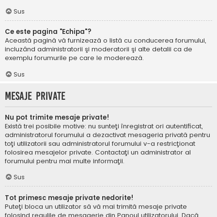
Sus
Ce este pagina "Echipa"?
Această pagină vă furnizează o listă cu conducerea forumului,
incluzând administratorii şi moderatorii şi alte detalii ca de
exemplu forumurile pe care le moderează.
Sus
Mesaje private
Nu pot trimite mesaje private!
Există trei posibile motive: nu sunteţi înregistrat ori autentificat,
administratorul forumului a dezactivat mesageria privată pentru
toţi utilizatorii sau administratorul forumului v-a restricţionat
folosirea mesajelor private. Contactaţi un administrator al
forumului pentru mai multe informaţii.
Sus
Tot primesc mesaje private nedorite!
Puteţi bloca un utilizator să vă mai trimită mesaje private
folosind regulile de mesagerie din Panoul utilizatorului. Dacă