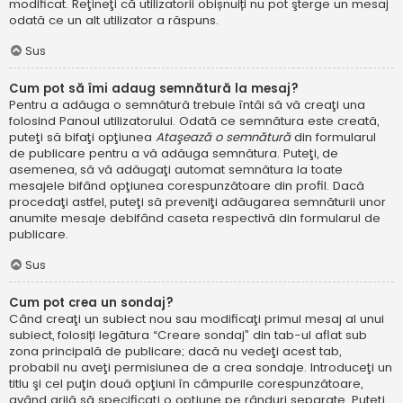
modificat. Reţineţi că utilizatorii obișnuiți nu pot şterge un mesaj
odată ce un alt utilizator a răspuns.
Sus
Cum pot să îmi adaug semnătură la mesaj?
Pentru a adăuga o semnătură trebuie întâi să vă creaţi una
folosind Panoul utilizatorului. Odată ce semnătura este creată,
puteţi să bifaţi opţiunea
Ataşează o semnătură
din formularul
de publicare pentru a vă adăuga semnătura. Puteţi, de
asemenea, să vă adăugaţi automat semnătura la toate
mesajele bifând opţiunea corespunzătoare din profil. Dacă
procedaţi astfel, puteţi să preveniţi adăugarea semnăturii unor
anumite mesaje debifând caseta respectivă din formularul de
publicare.
Sus
Cum pot crea un sondaj?
Când creaţi un subiect nou sau modificaţi primul mesaj al unui
subiect, folosiți legătura “Creare sondaj” din tab-ul aflat sub
zona principală de publicare; dacă nu vedeţi acest tab,
probabil nu aveţi permisiunea de a crea sondaje. Introduceţi un
titlu şi cel puţin două opţiuni în câmpurile corespunzătoare,
având grijă să specificaţi o opţiune pe rânduri separate. Puteţi