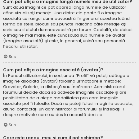
Cum pot afişa o imagine lângă numele meu de utilizator?
Sunt două imagini ce pot apărea lângă numele de utilizator
când vizualizaţi mesaje. Una dintre ele poate fi o imagine
asociată cu rangul dumneavoastră, în general acestea luând
forma de stele, blocuri sau puncte indicând câte mesaje aţi
scris sau statutul dumneavoastră pe forum. Cealaltă, de obicei
o imagine mai mare, este cunoscută sub numele de avatar
(imagine asociată) şi este, în general, unică sau personală
fiecărui utilizator.
Sus
Cum pot afișa o imagine asociată (avatar)?
În Panoul utilizatorului, în secțiunea “Profil” vă puteți adăuga o
imagine asociată (avatar) folosind următoarele metode:
Gravatar, Galerie, La distanță sau Încărcare. Administratorul
forumului decide dacă să activeze imaginile asociate şi are
posibilitatea de a alege modalitatea prin care imaginile
asociate pot fi folosite. Dacă nu puteţi folosi imaginile asociate,
atunci contactaţi un administrator al forumului şi întrebaţi-l
despre motivele care au dus la această decizie.
Sus
Care este rangul meu şi cum il pot schimba?