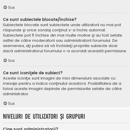
Sus
Ce sunt subiectele blocate/închise?
Subiectele blocate sunt subiectele unde utilizatorii nu mai pot
răspunde şi orice sondaj conţinut s-a închis automat.
Subiectele pot fi închise din mai multe motive şi au fost setate
astfel de către moderatorii sau administratorii forumului. De
asemenea, aţi putea să vă închideţi propriile subiecte doar
dacă administratorul forumului v-a acordat această permisiune.
Sus
Ce sunt iconiţele de subiect?
Aceste iconiţe sunt imagini de mici dimensiuni asociate cu
mesaje pentru a indica conţinutul acestora. Posibilitatea de a
folosi aceste imagini depinde de permisiunile setate de către
administrator.
Sus
Niveluri de utilizatori şi grupuri
Cine sunt administratorii?