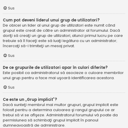
Sus
Cum pot deveni liderul unui grup de utilizatori?
De obicei un lider al unui grup de utilizatori este numit când
grupul este creat de către un administrator al forumului. Dacă
doriţi să creaţi un grup de utilizatori, atunci primul lucru pe care
trebuie să îl faceţi este să luaţi legătura cu un administrator;
încercaţi să-i trimiteţi un mesaj privat.
Sus
De ce grupurile de utilizatori apar în culori diferite?
Este posibil ca administratorul să asocieze o culoare membrilor
unui grup pentru a face mai uşoară identificarea acestora.
Sus
Ce este un „Grup implicit”?
Dacă sunteţi membrul mai multor grupuri, grupul implicit este
folosit pentru a determina culoarea şi rangul grupului ce ar
trebui să vi se afişeze. Administratorul forumului vă poate da
permisiunea să schimbaţi grupul implicit în panoul
dumneavoastră de administrare.