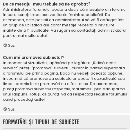
De ce mesajul meu trebuie să fie aprobat?
Administratorul forumului poate a decis că mesajele din forumul
în care scrieţi trebuiesc verificate înaintea publicării. De
asemenea, este posibil ca administratorul să vă fi adăugat într-
un grup de utilizatori ale căror mesaje recesită o revizuire
înainte de a fi publicate. Vă rugăm să contactaţi administratorul
pentru mai multe detalii.
Sus
Cum îmi promovez subiectul?
În momentul vizualizării, apăsând pe legătura „Ridică acest
subiect” puteţi "promova" subiectul curent în partea superioară
a forumului pe prima pagină. Dacă nu vedeţi această opţiune,
înseamnă că promovarea subiectelor poate fi dezactivată sau
timpul permis între promovări nu a fost atins. De asemenea,
puteţi promova subiectul respectiv, mai simplu, prin adăugarea
unui răspuns. Totuşi, asiguraţi-vă că respectaţi regulile forumului
când procedaţi astfel.
Sus
Formatări şi tipuri de subiecte