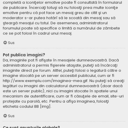
completă a iconiţelor emotive poate fi consultată în formularul
de publicare. Încercaţi totuşi să nu folosiţi prea multe iconiţe
emotive pentru că pot face un mesaj greu de citit şi un
moderator s-ar putea hotărî să le scoată din mesaj sau să
şteargă mesajul cu totul. De asemenea, administratorul
forumului poate să specifice o limită a numărului de zâmbete
ce se pot folosi în cadrul unui mesaj.
Sus
Pot publica imagini?
Da, imaginile pot fi afişate în mesajele dumneavoastră. Dacă
administratorul a permis fişierele ataşate, puteţi să încărcaţi
imaginile direct pe forum. Altfel, puteţi folosi o legatură către o
imagine stocată pe un server accesibil publicului, cum ar fi
http://www.exemplu.com/imaginea-mea.gif. Nu puteţi să creaţi
legături cu imagini din calculatorul dumneavoastră (doar dacă
este un server public), nici cu imagini stocate în spatele unui
mecanism de autentificare, cum ar fi căsuţele de email, site-uri
protejate cu parolă, etc. Pentru a afişa imaginea, folosiţi
eticheta codului BB [img].
Sus
Ce sunt anunţurile globale?