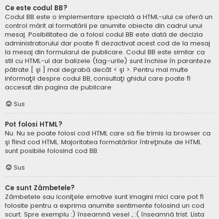
Ce este codul BB?
Codul BB este o implementare specială a HTML-ului ce oferă un
control mărit al formatării pe anumite obiecte din cadrul unui
mesaj. Posibilitatea de a folosi codul BB este dată de decizia
administratorului dar poate fi dezactivat acest cod de la mesaj
la mesaj din formularul de publicare. Codul BB este similar ca
stil cu HTML-ul dar balizele (tag-urile) sunt închise în paranteze
pătrate [ şi ] mai degrabă decât < şi >. Pentru mai multe
informaţii despre codul BB, consultaţi ghidul care poate fi
accesat din pagina de publicare.
Sus
Pot folosi HTML?
Nu. Nu se poate folosi cod HTML care să fie trimis la browser ca
şi fiind cod HTML. Majoritatea formatărilor întreţinute de HTML
sunt posibile folosind cod BB.
Sus
Ce sunt Zâmbetele?
Zâmbetele sau iconiţele emotive sunt imagini mici care pot fi
folosite pentru a exprima anumite sentimente folosind un cod
scurt. Spre exemplu :) înseamnă vesel , :( înseamnă trist. Lista