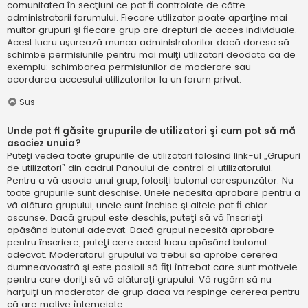
comunitatea în secţiuni ce pot fi controlate de către
administratorii forumului. Fiecare utilizator poate aparţine mai
multor grupuri şi fiecare grup are drepturi de acces individuale.
Acest lucru uşurează munca administratorilor dacă doresc să
schimbe permisiunile pentru mai mulţi utilizatori deodată ca de
exemplu: schimbarea permisiunilor de moderare sau
acordarea accesului utilizatorilor la un forum privat.
Sus
Unde pot fi găsite grupurile de utilizatori şi cum pot să mă
asociez unuia?
Puteţi vedea toate grupurile de utilizatori folosind link-ul „Grupuri
de utilizatori” din cadrul Panoului de control al utilizatorului.
Pentru a vă asocia unui grup, folosiţi butonul corespunzător. Nu
toate grupurile sunt deschise. Unele necesită aprobare pentru a
vă alătura grupului, unele sunt închise şi altele pot fi chiar
ascunse. Dacă grupul este deschis, puteţi să vă înscrieţi
apăsând butonul adecvat. Dacă grupul necesită aprobare
pentru înscriere, puteţi cere acest lucru apăsând butonul
adecvat. Moderatorul grupului va trebui să aprobe cererea
dumneavoastră şi este posibil să fiţi întrebat care sunt motivele
pentru care doriţi să vă alăturaţi grupului. Vă rugăm să nu
hărţuiţi un moderator de grup dacă vă respinge cererea pentru
că are motive întemeiate.