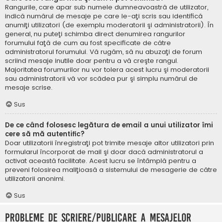
Rangurile, care apar sub numele dumneavoastră de utilizator,
indică numărul de mesaje pe care le-aţi scris sau identifică
anumiţi utilizatori (de exemplu moderatorii şi administratorii). În
general, nu puteţi schimba direct denumirea rangurilor
forumului faţă de cum au fost specificate de către
administratorul forumului. Vă rugăm, să nu abuzaţi de forum
scriind mesaje inutile doar pentru a vă creşte rangul.
Majoritatea forumurilor nu vor tolera acest lucru şi moderatorii
sau administratorii vă vor scădea pur şi simplu numărul de
mesaje scrise.
Sus
De ce când folosesc legătura de email a unui utilizator îmi
cere să mă autentific?
Doar utilizatorii înregistraţi pot trimite mesaje altor utilizatori prin
formularul încorporat de mail şi doar dacă administratorul a
activat această facilitate. Acest lucru se întâmplă pentru a
preveni folosirea maliţioasă a sistemului de mesagerie de către
utilizatorii anonimi.
Sus
Probleme de scriere/publicare a mesajelor