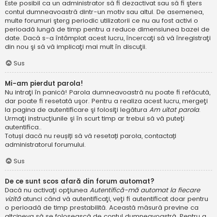
Este posibil ca un administrator să fi dezactivat sau să fi şters
contul dumneavoastră dintr-un motiv sau altul. De asemenea,
multe forumuri şterg periodic utilizatorii ce nu au fost activi o
perioadă lungă de timp pentru a reduce dimensiunea bazei de
date. Dacă s-a întâmplat acest lucru, încercaţi să vă înregistraţi
din nou şi să vă implicaţi mai mult în discuţii.
Sus
Mi-am pierdut parola!
Nu intraţi în panică! Parola dumneavoastră nu poate fi refăcută,
dar poate fi resetată uşor. Pentru a realiza acest lucru, mergeţi
la pagina de autentificare şi folosiţi legătura
Am uitat parola
.
Urmaţi instrucţiunile şi în scurt timp ar trebui să vă puteţi
autentifica..
Totuși dacă nu reușiți să vă resetați parola, contactați
administratorul forumului.
Sus
De ce sunt scos afară din forum automat?
Dacă nu activaţi opţiunea
Autentifică-mă automat la fiecare
vizită
atunci când vă autentificaţi, veţi fi autentificat doar pentru
o perioadă de timp prestabilită. Această măsură previne ca
altcineva să se folosească de contul dumneavoastră. Pentru a