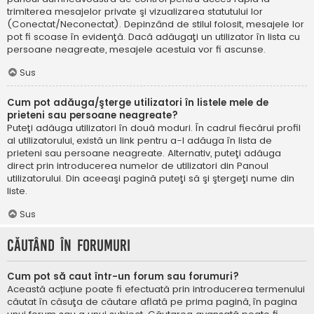
trimiterea mesajelor private şi vizualizarea statutului lor
(Conectat/Neconectat). Depinzând de stilul folosit, mesajele lor
pot fi scoase în evidenţă. Dacă adăugaţi un utilizator în lista cu
persoane neagreate, mesajele acestuia vor fi ascunse.
Sus
Cum pot adăuga/şterge utilizatori în listele mele de
prieteni sau persoane neagreate?
Puteţi adăuga utilizatori în două moduri. În cadrul fiecărui profil
al utilizatorului, există un link pentru a-l adăuga în lista de
prieteni sau persoane neagreate. Alternativ, puteţi adăuga
direct prin introducerea numelor de utilizatori din Panoul
utilizatorului. Din aceeaşi pagină puteţi să şi ştergeţi nume din
liste.
Sus
Căutând în forumuri
Cum pot să caut într-un forum sau forumuri?
Această acțiune poate fi efectuată prin introducerea termenului
căutat în căsuţa de căutare aflată pe prima pagină, în pagina