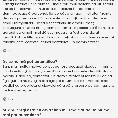
urmaţi instrucţiunile primite. Unele forumuri solicită ca utilizatorii
noi să fie activaţi; contul poate fi activat fie de către
dumneavoastră personal, fie de către un administrator înainte
de a vă putea autentifica, aceste informații au fost oferite în
timpul înregistrării. Dacă a fost trimis un email, urmați
instrucțiunile. Dacă nu ați primit un email, e posibil să fi furnizat o
adresă de email invalidă sau mesajul a fost considerat
nesolicitat de filtru spam. Daca sunteţi sigur că adresa de email
folosită este corectă, atunci contactaţi un administrator.
Sus
De ce nu mă pot autentifica?
Sunt mai multe motive ce pot genera această situație. În primul
rând verificaţi dacă aţi specificat corect numele de utilizator şi
parola. Dacă da, contactaţi un administrator al forumului ca să
fiţi sigur că nu aveţi interdicţie pe forum. De asemenea, este
posibil ca proprietarul site-ului să aibă o eroare de configurare
ce trebuie reparată.
Sus
M-am înregistrat cu ceva timp în urmă dar acum nu mă
mai pot autentifica?!