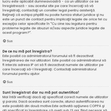
lucru este aplicabil dumneavoastră - ca un utilizator ce se
înregistrează - sau acestui site pe care încercaţi să vă
înregistraţi, contactaţi un consilier legal pentru asistenţă.
Reţineţi că echipa phpBB nu poate furniza sfaturi juridice şi nu
este un punct de contact pentru implicaţii legale de orice fel cu
excepţia celor specificate în "Cu cine iau legatura pentru
probleme legate de abuzuri si/sau aspecte juridice legate de
acest program?".
Sus
De ce nu mă pot înregistra?
Este posibil ca administratorul forumului să fi dezactivat
înregistrarea de noi utilizatori. Este posibil ca administratorul să
fi interzis adresa IP ori să fi dezactivat numele de utilizator pe
care încercaţi să-l înregistraţi. Contactați administratorul
forumului pentru ajutor.
Sus
Sunt înregistrat dar nu mă pot autentifica!
Mai întâi verificaţi dacă aţi specificat corect numele de utilizator
şi parola. Dacă acestea sunt corecte, atunci autentificarea nu
este posibilă din două motive.Este activată opţiunea COPPA şi
aţi specificat la înregistrare că aveţi sub 13 ani, fiind necesar să