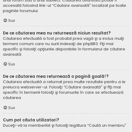
unui forum sau a unui subiect. Căutarea avansată poate fi
accesată folosind link-ul “Căutare avansată” localizat pe toate
paginile forumului.
Sus
De ce căutarea mea nu returnează niciun rezultat?
Căutarea efectuată a fost probabil prea vagă şi a inclus mulţi
termeni comuni care nu sunt indexaţi de phpBB3. Fiţi mai
specific şi folosiţi opţiunile disponibile în formularul de căutare
avansată.
Sus
De ce căutarea mea returnează o pagină goală!?
Căutarea efectuată a returnat prea multe rezultate pentru a le
prelucra webserver-ul. Folosiţi “Căutare avansată” şi fiţi mai
specific în termenii folosiţi şi forumurile în care se efectuează
căutarea.
Sus
Cum pot căuta utilizatori?
Duceţi-vă la memberlist şi folosiţi legătura “Caută un membru”.