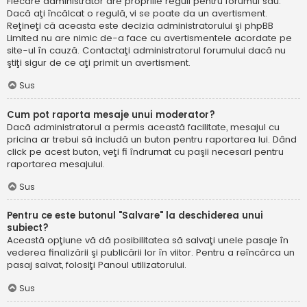
Fiecare administrator are propriile reguli pentru forumul său.
Dacă aţi încălcat o regulă, vi se poate da un avertisment.
Reţineţi că aceasta este decizia administratorului şi phpBB
Limited nu are nimic de-a face cu avertismentele acordate pe
site-ul în cauză. Contactaţi administratorul forumului dacă nu
ştiţi sigur de ce aţi primit un avertisment.
Sus
Cum pot raporta mesaje unui moderator?
Dacă administratorul a permis această facilitate, mesajul cu
pricina ar trebui să includă un buton pentru raportarea lui. Dând
click pe acest buton, veţi fi îndrumat cu paşii necesari pentru
raportarea mesajului.
Sus
Pentru ce este butonul "Salvare" la deschiderea unui
subiect?
Această opţiune vă dă posibilitatea să salvaţi unele pasaje în
vederea finalizării şi publicării lor în viitor. Pentru a reîncărca un
pasaj salvat, folosiţi Panoul utilizatorului.
Sus