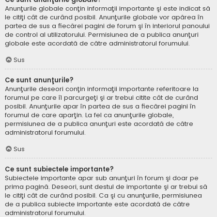
Anunţurile globale conţin informaţii importante şi este indicat să
le citiţi cât de curând posibil. Anunţurile globale vor apărea în
partea de sus a fiecărei pagini de forum şi în interiorul panoului
de control al utilizatorului. Permisiunea de a publica anunţuri
globale este acordată de către administratorul forumului.
Sus
Ce sunt anunţurile?
Anunţurile deseori conţin informaţii importante referitoare la
forumul pe care îl parcurgeţi şi ar trebui citite cât de curând
posibil. Anunţurile apar în partea de sus a fiecărei pagini în
forumul de care aparţin. La fel ca anunţurile globale,
permisiunea de a publica anunţuri este acordată de către
administratorul forumului.
Sus
Ce sunt subiectele importante?
Subiectele importante apar sub anunţuri în forum şi doar pe
prima pagină. Deseori, sunt destul de importante şi ar trebui să
le citiţi cât de curând posibil. Ca şi cu anunţurile, permisiunea
de a publica subiecte importante este acordată de către
administratorul forumului.