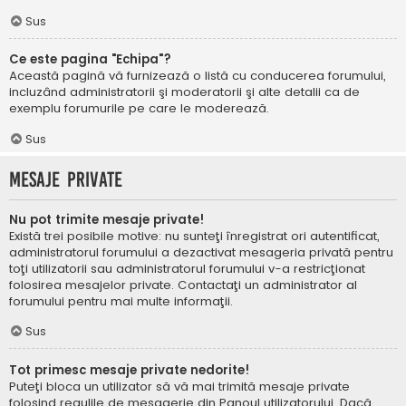
Sus
Ce este pagina "Echipa"?
Această pagină vă furnizează o listă cu conducerea forumului,
incluzând administratorii şi moderatorii şi alte detalii ca de
exemplu forumurile pe care le moderează.
Sus
Mesaje private
Nu pot trimite mesaje private!
Există trei posibile motive: nu sunteţi înregistrat ori autentificat,
administratorul forumului a dezactivat mesageria privată pentru
toţi utilizatorii sau administratorul forumului v-a restricţionat
folosirea mesajelor private. Contactaţi un administrator al
forumului pentru mai multe informaţii.
Sus
Tot primesc mesaje private nedorite!
Puteţi bloca un utilizator să vă mai trimită mesaje private
folosind regulile de mesagerie din Panoul utilizatorului. Dacă