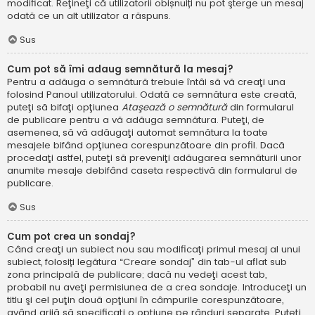
modificat. Reţineţi că utilizatorii obișnuiți nu pot şterge un mesaj
odată ce un alt utilizator a răspuns.
Sus
Cum pot să îmi adaug semnătură la mesaj?
Pentru a adăuga o semnătură trebuie întâi să vă creaţi una
folosind Panoul utilizatorului. Odată ce semnătura este creată,
puteţi să bifaţi opţiunea
Ataşează o semnătură
din formularul
de publicare pentru a vă adăuga semnătura. Puteţi, de
asemenea, să vă adăugaţi automat semnătura la toate
mesajele bifând opţiunea corespunzătoare din profil. Dacă
procedaţi astfel, puteţi să preveniţi adăugarea semnăturii unor
anumite mesaje debifând caseta respectivă din formularul de
publicare.
Sus
Cum pot crea un sondaj?
Când creaţi un subiect nou sau modificaţi primul mesaj al unui
subiect, folosiți legătura “Creare sondaj” din tab-ul aflat sub
zona principală de publicare; dacă nu vedeţi acest tab,
probabil nu aveţi permisiunea de a crea sondaje. Introduceţi un
titlu şi cel puţin două opţiuni în câmpurile corespunzătoare,
având grijă să specificaţi o opţiune pe rânduri separate. Puteţi