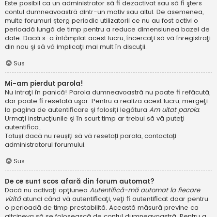
Este posibil ca un administrator să fi dezactivat sau să fi şters
contul dumneavoastră dintr-un motiv sau altul. De asemenea,
multe forumuri şterg periodic utilizatorii ce nu au fost activi o
perioadă lungă de timp pentru a reduce dimensiunea bazei de
date. Dacă s-a întâmplat acest lucru, încercaţi să vă înregistraţi
din nou şi să vă implicaţi mai mult în discuţii.
Sus
Mi-am pierdut parola!
Nu intraţi în panică! Parola dumneavoastră nu poate fi refăcută,
dar poate fi resetată uşor. Pentru a realiza acest lucru, mergeţi
la pagina de autentificare şi folosiţi legătura
Am uitat parola
.
Urmaţi instrucţiunile şi în scurt timp ar trebui să vă puteţi
autentifica..
Totuși dacă nu reușiți să vă resetați parola, contactați
administratorul forumului.
Sus
De ce sunt scos afară din forum automat?
Dacă nu activaţi opţiunea
Autentifică-mă automat la fiecare
vizită
atunci când vă autentificaţi, veţi fi autentificat doar pentru
o perioadă de timp prestabilită. Această măsură previne ca
altcineva să se folosească de contul dumneavoastră. Pentru a