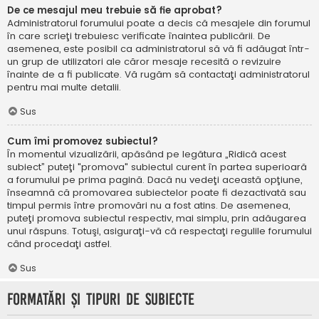
De ce mesajul meu trebuie să fie aprobat?
Administratorul forumului poate a decis că mesajele din forumul
în care scrieţi trebuiesc verificate înaintea publicării. De
asemenea, este posibil ca administratorul să vă fi adăugat într-
un grup de utilizatori ale căror mesaje recesită o revizuire
înainte de a fi publicate. Vă rugăm să contactaţi administratorul
pentru mai multe detalii.
Sus
Cum îmi promovez subiectul?
În momentul vizualizării, apăsând pe legătura „Ridică acest
subiect” puteţi "promova" subiectul curent în partea superioară
a forumului pe prima pagină. Dacă nu vedeţi această opţiune,
înseamnă că promovarea subiectelor poate fi dezactivată sau
timpul permis între promovări nu a fost atins. De asemenea,
puteţi promova subiectul respectiv, mai simplu, prin adăugarea
unui răspuns. Totuşi, asiguraţi-vă că respectaţi regulile forumului
când procedaţi astfel.
Sus
Formatări şi tipuri de subiecte