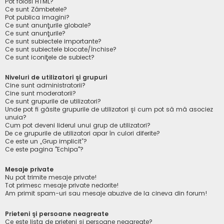
Pot folosi HTML?
Ce sunt Zâmbetele?
Pot publica imagini?
Ce sunt anunţurile globale?
Ce sunt anunţurile?
Ce sunt subiectele importante?
Ce sunt subiectele blocate/închise?
Ce sunt iconiţele de subiect?
Niveluri de utilizatori şi grupuri
Cine sunt administratorii?
Cine sunt moderatorii?
Ce sunt grupurile de utilizatori?
Unde pot fi găsite grupurile de utilizatori şi cum pot să mă asociez
unuia?
Cum pot deveni liderul unui grup de utilizatori?
De ce grupurile de utilizatori apar în culori diferite?
Ce este un „Grup implicit”?
Ce este pagina "Echipa"?
Mesaje private
Nu pot trimite mesaje private!
Tot primesc mesaje private nedorite!
Am primit spam-uri sau mesaje abuzive de la cineva din forum!
Prieteni şi persoane neagreate
Ce este lista de prieteni şi persoane neagreate?