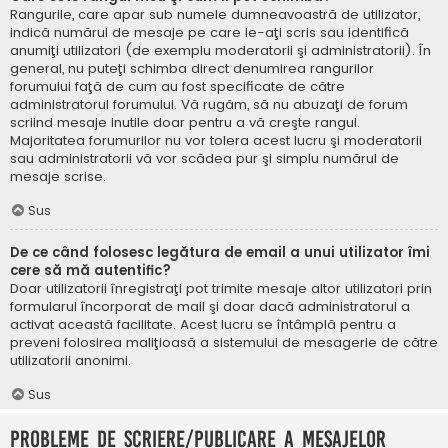
Rangurile, care apar sub numele dumneavoastră de utilizator,
indică numărul de mesaje pe care le-aţi scris sau identifică
anumiţi utilizatori (de exemplu moderatorii şi administratorii). În
general, nu puteţi schimba direct denumirea rangurilor
forumului faţă de cum au fost specificate de către
administratorul forumului. Vă rugăm, să nu abuzaţi de forum
scriind mesaje inutile doar pentru a vă creşte rangul.
Majoritatea forumurilor nu vor tolera acest lucru şi moderatorii
sau administratorii vă vor scădea pur şi simplu numărul de
mesaje scrise.
Sus
De ce când folosesc legătura de email a unui utilizator îmi
cere să mă autentific?
Doar utilizatorii înregistraţi pot trimite mesaje altor utilizatori prin
formularul încorporat de mail şi doar dacă administratorul a
activat această facilitate. Acest lucru se întâmplă pentru a
preveni folosirea maliţioasă a sistemului de mesagerie de către
utilizatorii anonimi.
Sus
Probleme de scriere/publicare a mesajelor