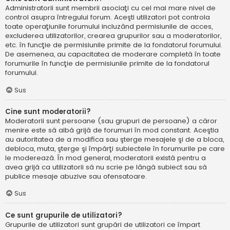
Administratorii sunt membrii asociaţi cu cel mai mare nivel de
control asupra întregului forum. Aceşti utilizatori pot controla
toate operaţiunile forumului incluzând permisiunile de acces,
excluderea utilizatorilor, crearea grupurilor sau a moderatorilor,
etc. în funcţie de permisiunile primite de la fondatorul forumului.
De asemenea, au capacitatea de moderare completă în toate
forumurile în funcţie de permisiunile primite de la fondatorul
forumului.
Sus
Cine sunt moderatorii?
Moderatorii sunt persoane (sau grupuri de persoane) a căror
menire este să aibă grijă de forumuri în mod constant. Aceştia
au autoritatea de a modifica sau şterge mesajele şi de a bloca,
debloca, muta, şterge şi împărţi subiectele în forumurile pe care
le moderează. În mod general, moderatorii există pentru a
avea grijă ca utilizatorii să nu scrie pe lângă subiect sau să
publice mesaje abuzive sau ofensatoare.
Sus
Ce sunt grupurile de utilizatori?
Grupurile de utilizatori sunt grupări de utilizatori ce împart