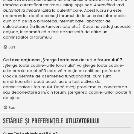
rămâne autentificat tot timpul, bifaţi opţiunea
Autentifică-mă
automat la fiecare vizită
la autentificare. Acest lucru nu este
recomandat dacă accesaţi forumul de la un calculator public,
cum ar fi de la o bibliotecă, internet cafe, laborator de
calculatoare (la liceu/universitate etc.). Dacă nu vedeţi această
opţiune, înseamnă că a fost dezactivată de către un
adminstrator al forumului.
Sus
Ce face opţiunea „Şterge toate cookie-urile forumului”?
„Şterge toate cookie-urile forumului” va şterge toate cookie-
urile create de phpBB care vă menţin autentificat pe forum.
Cookie permite de asemenea funcţionalităţi cum sunt
urmărirea citirii dacă acest lucru a fost activat de
administratorul forumului. Dacă aveţi probleme cu conectarea
sau deconectarea în/din forum, ştergerea cookie-urilor poate fi
de ajutor.
Sus
Setările şi preferinţele utilizatorului