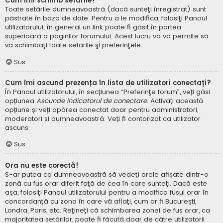
Cum îmi schimb setările?
Toate setările dumneavoastră (dacă sunteţi înregistrat) sunt
păstrate în baza de date. Pentru a le modifica, folosiţi Panoul
utilizatorului; în general un link poate fi găsit în partea
superioară a paginilor forumului. Acest lucru vă va permite să
vă schimbaţi toate setările şi preferinţele.
Sus
Cum îmi ascund prezența în lista de utilizatori conectați?
În Panoul utilizatorului, în secțiunea “Preferinţe forum”, veți găsi
opțiunea
Ascunde indicatorul de conectare
. Activați această
opțiune și veți apărea conectat doar pentru administratori,
moderatori și dumneavoastră. Veți fi contorizat ca utilizator
ascuns.
Sus
Ora nu este corectă!
S-ar putea ca dumneavoastră să vedeţi orele afişate dintr-o
zonă cu fus orar diferit faţă de cea în care sunteţi. Dacă este
aşa, folosiţi Panoul utilizatorului pentru a modifica fusul orar în
concordanţă cu zona în care vă aflaţi, cum ar fi Bucureşti,
Londra, Paris, etc. Reţineţi că schimbarea zonei de fus orar, ca
majoritatea setărilor, poate fi făcută doar de către utilizatorii