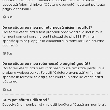
unui forum sau a unui subiect. Căutarea avansată poate fi
accesată folosind link-ul “Căutare avansată” localizat pe toate
paginile forumului.
Sus
De ce căutarea mea nu returnează niciun rezultat?
Căutarea efectuată a fost probabil prea vagă şi a inclus mulţi
termeni comuni care nu sunt indexaţi de phpBB3. Fiţi mai
specific şi folosiţi opţiunile disponibile în formularul de căutare
avansată.
Sus
De ce căutarea mea returnează o pagină goală!?
Căutarea efectuată a returnat prea multe rezultate pentru a le
prelucra webserver-ul. Folosiţi “Căutare avansată” şi fiţi mai
specific în termenii folosiţi şi forumurile în care se efectuează
căutarea.
Sus
Cum pot căuta utilizatori?
Duceţi-vă la memberlist şi folosiţi legătura “Caută un membru”.