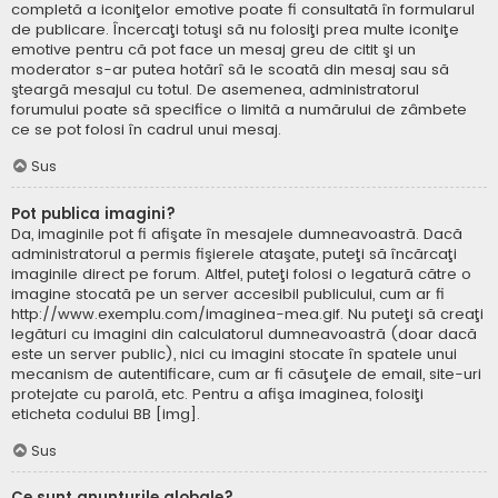
completă a iconiţelor emotive poate fi consultată în formularul
de publicare. Încercaţi totuşi să nu folosiţi prea multe iconiţe
emotive pentru că pot face un mesaj greu de citit şi un
moderator s-ar putea hotărî să le scoată din mesaj sau să
şteargă mesajul cu totul. De asemenea, administratorul
forumului poate să specifice o limită a numărului de zâmbete
ce se pot folosi în cadrul unui mesaj.
Sus
Pot publica imagini?
Da, imaginile pot fi afişate în mesajele dumneavoastră. Dacă
administratorul a permis fişierele ataşate, puteţi să încărcaţi
imaginile direct pe forum. Altfel, puteţi folosi o legatură către o
imagine stocată pe un server accesibil publicului, cum ar fi
http://www.exemplu.com/imaginea-mea.gif. Nu puteţi să creaţi
legături cu imagini din calculatorul dumneavoastră (doar dacă
este un server public), nici cu imagini stocate în spatele unui
mecanism de autentificare, cum ar fi căsuţele de email, site-uri
protejate cu parolă, etc. Pentru a afişa imaginea, folosiţi
eticheta codului BB [img].
Sus
Ce sunt anunţurile globale?