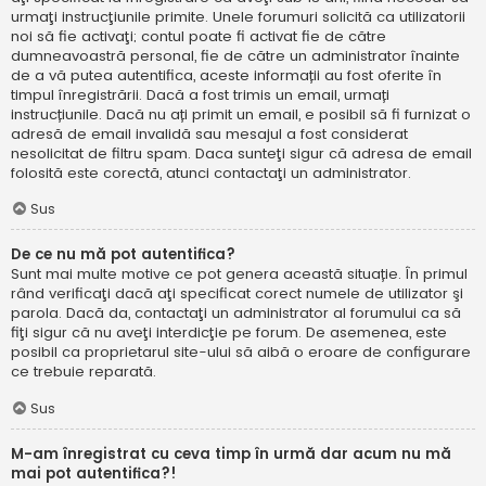
urmaţi instrucţiunile primite. Unele forumuri solicită ca utilizatorii
noi să fie activaţi; contul poate fi activat fie de către
dumneavoastră personal, fie de către un administrator înainte
de a vă putea autentifica, aceste informații au fost oferite în
timpul înregistrării. Dacă a fost trimis un email, urmați
instrucțiunile. Dacă nu ați primit un email, e posibil să fi furnizat o
adresă de email invalidă sau mesajul a fost considerat
nesolicitat de filtru spam. Daca sunteţi sigur că adresa de email
folosită este corectă, atunci contactaţi un administrator.
Sus
De ce nu mă pot autentifica?
Sunt mai multe motive ce pot genera această situație. În primul
rând verificaţi dacă aţi specificat corect numele de utilizator şi
parola. Dacă da, contactaţi un administrator al forumului ca să
fiţi sigur că nu aveţi interdicţie pe forum. De asemenea, este
posibil ca proprietarul site-ului să aibă o eroare de configurare
ce trebuie reparată.
Sus
M-am înregistrat cu ceva timp în urmă dar acum nu mă
mai pot autentifica?!