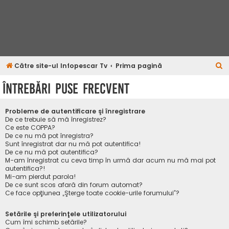
C
Către site-ul Infopescar Tv
Prima pagină
ă
Întrebări puse frecvent
u
t
Probleme de autentificare şi înregistrare
a
De ce trebuie să mă înregistrez?
Ce este COPPA?
r
De ce nu mă pot înregistra?
Sunt înregistrat dar nu mă pot autentifica!
e
De ce nu mă pot autentifica?
M-am înregistrat cu ceva timp în urmă dar acum nu mă mai pot
autentifica?!
Mi-am pierdut parola!
De ce sunt scos afară din forum automat?
Ce face opţiunea „Şterge toate cookie-urile forumului”?
Setările şi preferinţele utilizatorului
Cum îmi schimb setările?