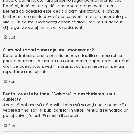
Fiecare administrator are propriile reguli pentru forumul său.
Dacă aţi încălcat o regulă, vi se poate da un avertisment.
Reţineţi că aceasta este decizia administratorului şi phpBB
Limited nu are nimic de-a face cu avertismentele acordate pe
site-ul în cauză. Contactaţi administratorul forumului dacă nu
ştiţi sigur de ce aţi primit un avertisment.
Sus
Cum pot raporta mesaje unui moderator?
Dacă administratorul a permis această facilitate, mesajul cu
pricina ar trebui să includă un buton pentru raportarea lui. Dând
click pe acest buton, veţi fi îndrumat cu paşii necesari pentru
raportarea mesajului.
Sus
Pentru ce este butonul "Salvare" la deschiderea unui
subiect?
Această opţiune vă dă posibilitatea să salvaţi unele pasaje în
vederea finalizării şi publicării lor în viitor. Pentru a reîncărca un
pasaj salvat, folosiţi Panoul utilizatorului.
Sus