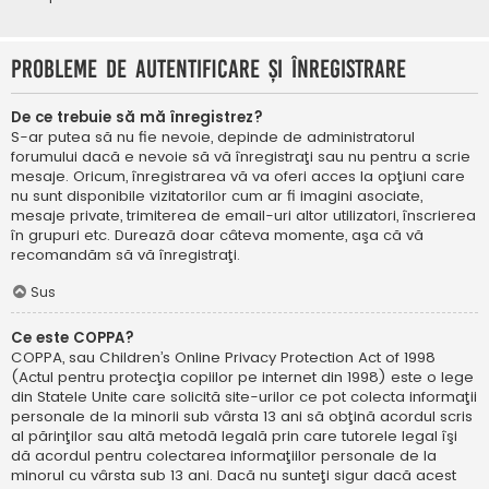
Probleme de autentificare şi înregistrare
De ce trebuie să mă înregistrez?
S-ar putea să nu fie nevoie, depinde de administratorul
forumului dacă e nevoie să vă înregistraţi sau nu pentru a scrie
mesaje. Oricum, înregistrarea vă va oferi acces la opţiuni care
nu sunt disponibile vizitatorilor cum ar fi imagini asociate,
mesaje private, trimiterea de email-uri altor utilizatori, înscrierea
în grupuri etc. Durează doar câteva momente, aşa că vă
recomandăm să vă înregistraţi.
Sus
Ce este COPPA?
COPPA, sau Children’s Online Privacy Protection Act of 1998
(Actul pentru protecţia copiilor pe internet din 1998) este o lege
din Statele Unite care solicită site-urilor ce pot colecta informaţii
personale de la minorii sub vârsta 13 ani să obţină acordul scris
al părinţilor sau altă metodă legală prin care tutorele legal îşi
dă acordul pentru colectarea informaţiilor personale de la
minorul cu vârsta sub 13 ani. Dacă nu sunteţi sigur dacă acest