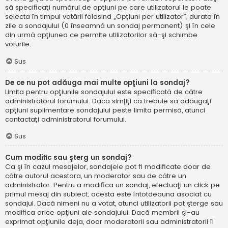
să specificaţi numărul de opţiuni pe care utilizatorul le poate
selecta în timpul votării folosind „Opţiuni per utilizator”, durata în
zile a sondajului (0 înseamnă un sondaj permanent) şi în cele
din urmă opţiunea ce permite utilizatorilor să-şi schimbe
voturile.
Sus
De ce nu pot adăuga mai multe opţiuni la sondaj?
Limita pentru opţiunile sondajului este specificată de către
administratorul forumului. Dacă simțiţi că trebuie să adăugaţi
opţiuni suplimentare sondajului peste limita permisă, atunci
contactaţi administratorul forumului.
Sus
Cum modific sau şterg un sondaj?
Ca şi în cazul mesajelor, sondajele pot fi modificate doar de
către autorul acestora, un moderator sau de către un
administrator. Pentru a modifica un sondaj, efectuaţi un click pe
primul mesaj din subiect; acesta este întotdeauna asociat cu
sondajul. Dacă nimeni nu a votat, atunci utilizatorii pot şterge sau
modifica orice opţiuni ale sondajului. Dacă membrii şi-au
exprimat opţiunile deja, doar moderatorii sau administratorii îl