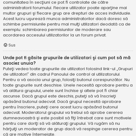
comunitatea în secţiuni ce pot fi controlate de către
administratorii forumului. Fiecare utilizator poate aparţine mai
multor grupuri şi fiecare grup are drepturi de acces individuale.
Acest lucru uşurează munca administratorilor dacă doresc să
schimbe permisiunile pentru mai mulţi utilizatori deodată ca de
exemplu: schimbarea permisiunilor de moderare sau
acordarea accesului utilizatorilor la un forum privat.
Sus
Unde pot fi găsite grupurile de utilizatori şi cum pot să mă
asociez unuia?
Puteţi vedea toate grupurile de utilizatori folosind link-ul „Grupuri
de utilizatori” din cadrul Panoului de control al utilizatorului.
Pentru a vă asocia unui grup, folosiţi butonul corespunzător. Nu
toate grupurile sunt deschise. Unele necesită aprobare pentru a
vă alătura grupului, unele sunt închise şi altele pot fi chiar
ascunse. Dacă grupul este deschis, puteţi să vă înscrieţi
apăsând butonul adecvat. Dacă grupul necesită aprobare
pentru înscriere, puteţi cere acest lucru apăsând butonul
adecvat. Moderatorul grupului va trebui să aprobe cererea
dumneavoastră şi este posibil să fiţi întrebat care sunt motivele
pentru care doriţi să vă alăturaţi grupului. Vă rugăm să nu
hărţuiţi un moderator de grup dacă vă respinge cererea pentru
că are motive întemeiate.