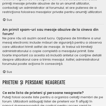
primiţi mesaje private abuzive de la un anumit utilizator,
contactaţi un administrator al forumului; el are puterea de a
restricţiona folosirea mesajelor private pentru anumiţi utilizatori.
Sus
Am primit spam-uri sau mesaje abuzive de la cineva din
forum!
Ne pare rău să auzim acest lucru. Opţiunea de trimitere a unui
mesaj electronic include măsuri de siguranţă pentru a observa
care utilizatori trimit astfel de mesaje. Ar trebui să trimiteţi
administratorului o copie completă a mesajului primit. Este
foarte important ca acesta să includă antetul ce conţine detalii
despre utilizatorul care a trimis mesajul. Astfel, administratorul
forumului poate acţiona în consecinţă.
Sus
Prieteni şi persoane neagreate
Ce este lista de prieteni şi persoane neagreate?
Puteţi folosi aceste liste pentru a organiza ceilalţi membri de pe
forum. Utilizatorii adăugaţi listei de prieteni vor fi afişaţi în
panoul dumneavoastră de control pentru acces rapid la