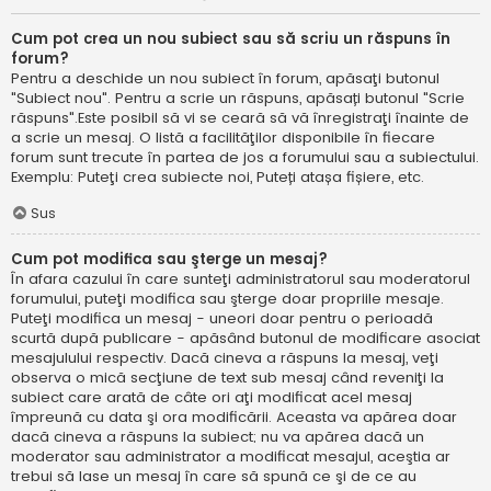
Cum pot crea un nou subiect sau să scriu un răspuns în
forum?
Pentru a deschide un nou subiect în forum, apăsaţi butonul
"Subiect nou". Pentru a scrie un răspuns, apăsați butonul "Scrie
răspuns".Este posibil să vi se ceară să vă înregistraţi înainte de
a scrie un mesaj. O listă a facilităţilor disponibile în fiecare
forum sunt trecute în partea de jos a forumului sau a subiectului.
Exemplu: Puteţi crea subiecte noi, Puteți atașa fișiere, etc.
Sus
Cum pot modifica sau şterge un mesaj?
În afara cazului în care sunteţi administratorul sau moderatorul
forumului, puteţi modifica sau şterge doar propriile mesaje.
Puteţi modifica un mesaj - uneori doar pentru o perioadă
scurtă după publicare - apăsând butonul de modificare asociat
mesajulului respectiv. Dacă cineva a răspuns la mesaj, veţi
observa o mică secţiune de text sub mesaj când reveniţi la
subiect care arată de câte ori aţi modificat acel mesaj
împreună cu data şi ora modificării. Aceasta va apărea doar
dacă cineva a răspuns la subiect; nu va apărea dacă un
moderator sau administrator a modificat mesajul, aceştia ar
trebui să lase un mesaj în care să spună ce şi de ce au