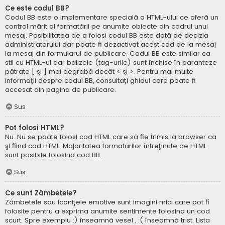
Ce este codul BB?
Codul BB este o implementare specială a HTML-ului ce oferă un
control mărit al formatării pe anumite obiecte din cadrul unui
mesaj. Posibilitatea de a folosi codul BB este dată de decizia
administratorului dar poate fi dezactivat acest cod de la mesaj
la mesaj din formularul de publicare. Codul BB este similar ca
stil cu HTML-ul dar balizele (tag-urile) sunt închise în paranteze
pătrate [ şi ] mai degrabă decât < şi >. Pentru mai multe
informaţii despre codul BB, consultaţi ghidul care poate fi
accesat din pagina de publicare.
Sus
Pot folosi HTML?
Nu. Nu se poate folosi cod HTML care să fie trimis la browser ca
şi fiind cod HTML. Majoritatea formatărilor întreţinute de HTML
sunt posibile folosind cod BB.
Sus
Ce sunt Zâmbetele?
Zâmbetele sau iconiţele emotive sunt imagini mici care pot fi
folosite pentru a exprima anumite sentimente folosind un cod
scurt. Spre exemplu :) înseamnă vesel , :( înseamnă trist. Lista