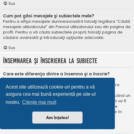
Sus
Cum pot găsi mesajele şi subiectele mele?
Pentru a afişa mesajele dumneavoastră folosiţi legătura “Căută
mesajele utilizatorului” din Panoul utilizatorului sau din pagina de
profil. Pentru a vă căuta subiectele proprii, folosiţi pagina de
căutare avansată şi introduceţi opţiunile adecvate.
Sus
Însemnarea şi înscrierea la subiecte
Care este diferenţa dintre a însemna şi a înscrie?
În phpBB 3.0 însemnarea era foarte asemănătoare cu
însemnarea în browser-ul web. Nu eraţi notificat când era
Acest site utilizează cookie-uri pentru a vă
publicat un răspuns. În phpBB 3.1, însemnarea este
asigura cea mai bună experiență pe site-ul
asemănătoarea înscrierii la un subiect. Puteți fi notificat când un
subiect este actualizat. Înscriindu-vă, veţi fi notificat când va fi
nostru.
Citește mai mult
publicat un răspuns în subiectul sau în forum. Opțiunile de
notificare pentru însemnare și înscriere pot fi configurate în
Panoul utilizatorului, sub “Preferințe forum”.
Am înțeles!
Sus