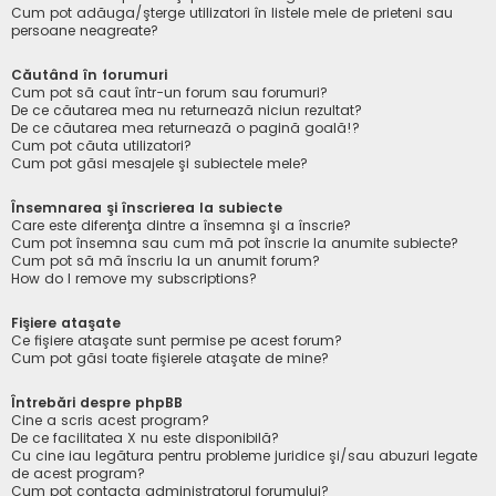
Cum pot adăuga/şterge utilizatori în listele mele de prieteni sau
persoane neagreate?
Căutând în forumuri
Cum pot să caut într-un forum sau forumuri?
De ce căutarea mea nu returnează niciun rezultat?
De ce căutarea mea returnează o pagină goală!?
Cum pot căuta utilizatori?
Cum pot găsi mesajele şi subiectele mele?
Însemnarea şi înscrierea la subiecte
Care este diferenţa dintre a însemna şi a înscrie?
Cum pot însemna sau cum mă pot înscrie la anumite subiecte?
Cum pot să mă înscriu la un anumit forum?
How do I remove my subscriptions?
Fişiere ataşate
Ce fişiere ataşate sunt permise pe acest forum?
Cum pot găsi toate fişierele ataşate de mine?
Întrebări despre phpBB
Cine a scris acest program?
De ce facilitatea X nu este disponibilă?
Cu cine iau legătura pentru probleme juridice şi/sau abuzuri legate
de acest program?
Cum pot contacta administratorul forumului?