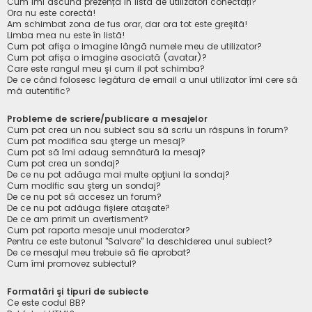
Cum îmi ascund prezența în lista de utilizatori conectați?
Ora nu este corectă!
Am schimbat zona de fus orar, dar ora tot este greşită!
Limba mea nu este în listă!
Cum pot afişa o imagine lângă numele meu de utilizator?
Cum pot afișa o imagine asociată (avatar)?
Care este rangul meu şi cum il pot schimba?
De ce când folosesc legătura de email a unui utilizator îmi cere să
mă autentific?
Probleme de scriere/publicare a mesajelor
Cum pot crea un nou subiect sau să scriu un răspuns în forum?
Cum pot modifica sau şterge un mesaj?
Cum pot să îmi adaug semnătură la mesaj?
Cum pot crea un sondaj?
De ce nu pot adăuga mai multe opţiuni la sondaj?
Cum modific sau şterg un sondaj?
De ce nu pot să accesez un forum?
De ce nu pot adăuga fişiere ataşate?
De ce am primit un avertisment?
Cum pot raporta mesaje unui moderator?
Pentru ce este butonul "Salvare" la deschiderea unui subiect?
De ce mesajul meu trebuie să fie aprobat?
Cum îmi promovez subiectul?
Formatări şi tipuri de subiecte
Ce este codul BB?