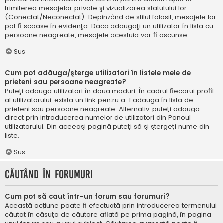
trimiterea mesajelor private şi vizualizarea statutului lor
(Conectat/Neconectat). Depinzând de stilul folosit, mesajele lor
pot fi scoase în evidenţă. Dacă adăugaţi un utilizator în lista cu
persoane neagreate, mesajele acestuia vor fi ascunse.
Sus
Cum pot adăuga/şterge utilizatori în listele mele de
prieteni sau persoane neagreate?
Puteţi adăuga utilizatori în două moduri. În cadrul fiecărui profil
al utilizatorului, există un link pentru a-l adăuga în lista de
prieteni sau persoane neagreate. Alternativ, puteţi adăuga
direct prin introducerea numelor de utilizatori din Panoul
utilizatorului. Din aceeaşi pagină puteţi să şi ştergeţi nume din
liste.
Sus
Căutând în forumuri
Cum pot să caut într-un forum sau forumuri?
Această acțiune poate fi efectuată prin introducerea termenului
căutat în căsuţa de căutare aflată pe prima pagină, în pagina