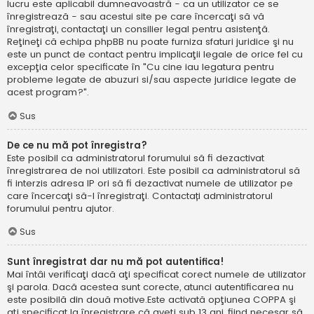
lucru este aplicabil dumneavoastră - ca un utilizator ce se
înregistrează - sau acestui site pe care încercaţi să vă
înregistraţi, contactaţi un consilier legal pentru asistenţă.
Reţineţi că echipa phpBB nu poate furniza sfaturi juridice şi nu
este un punct de contact pentru implicaţii legale de orice fel cu
excepţia celor specificate în "Cu cine iau legatura pentru
probleme legate de abuzuri si/sau aspecte juridice legate de
acest program?".
Sus
De ce nu mă pot înregistra?
Este posibil ca administratorul forumului să fi dezactivat
înregistrarea de noi utilizatori. Este posibil ca administratorul să
fi interzis adresa IP ori să fi dezactivat numele de utilizator pe
care încercaţi să-l înregistraţi. Contactați administratorul
forumului pentru ajutor.
Sus
Sunt înregistrat dar nu mă pot autentifica!
Mai întâi verificaţi dacă aţi specificat corect numele de utilizator
şi parola. Dacă acestea sunt corecte, atunci autentificarea nu
este posibilă din două motive.Este activată opţiunea COPPA şi
aţi specificat la înregistrare că aveţi sub 13 ani, fiind necesar să