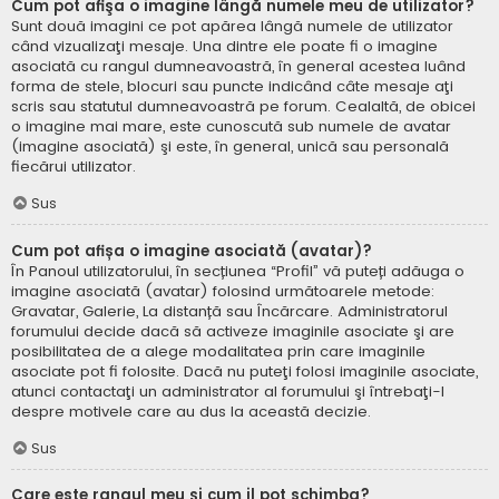
Cum pot afişa o imagine lângă numele meu de utilizator?
Sunt două imagini ce pot apărea lângă numele de utilizator
când vizualizaţi mesaje. Una dintre ele poate fi o imagine
asociată cu rangul dumneavoastră, în general acestea luând
forma de stele, blocuri sau puncte indicând câte mesaje aţi
scris sau statutul dumneavoastră pe forum. Cealaltă, de obicei
o imagine mai mare, este cunoscută sub numele de avatar
(imagine asociată) şi este, în general, unică sau personală
fiecărui utilizator.
Sus
Cum pot afișa o imagine asociată (avatar)?
În Panoul utilizatorului, în secțiunea “Profil” vă puteți adăuga o
imagine asociată (avatar) folosind următoarele metode:
Gravatar, Galerie, La distanță sau Încărcare. Administratorul
forumului decide dacă să activeze imaginile asociate şi are
posibilitatea de a alege modalitatea prin care imaginile
asociate pot fi folosite. Dacă nu puteţi folosi imaginile asociate,
atunci contactaţi un administrator al forumului şi întrebaţi-l
despre motivele care au dus la această decizie.
Sus
Care este rangul meu şi cum il pot schimba?