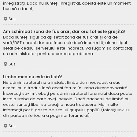
înregistraţi. Dacă nu sunteţi înregistrat, acesta este un moment
bun să o faceţi.
Sus
Am schimbat zona de fus orar, dar ora tot este greşită!
Dacă sunteţi sigur că aţi setat zona de fus orar şi ora de
vară/DST corect dar ora înca este încă incorectă, atunci tipul
setat pe ceasul serverului este incorect. Vă rugăm să contactaţi
un administrator pentru a corecta problema.
Sus
Limba mea nu este în listă!
Fie administratorul nu a instalat limba dumneavoastră sau
nimeni nu a tradus încă acest forum în limba dumneavoastră.
Încercaţi să-l întrebaţi pe administratorul forumului dacă poate
instala limba de care aveţi nevoie. Dacă pachetul de limbă nu
există, sunteţi liber să creaţi o nouă traducere. Mai multe
informaţii pot fi gasite pe site-ul grupului phpBB (folosiţi link-ul
din partea inferioară a paginilor forumului)
Sus