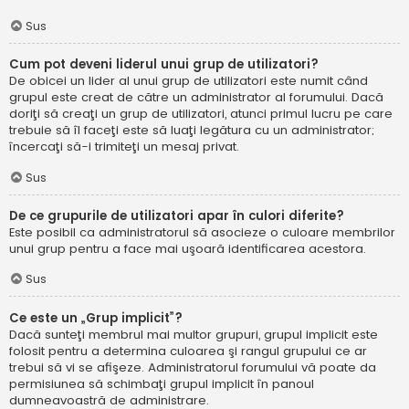
Sus
Cum pot deveni liderul unui grup de utilizatori?
De obicei un lider al unui grup de utilizatori este numit când
grupul este creat de către un administrator al forumului. Dacă
doriţi să creaţi un grup de utilizatori, atunci primul lucru pe care
trebuie să îl faceţi este să luaţi legătura cu un administrator;
încercaţi să-i trimiteţi un mesaj privat.
Sus
De ce grupurile de utilizatori apar în culori diferite?
Este posibil ca administratorul să asocieze o culoare membrilor
unui grup pentru a face mai uşoară identificarea acestora.
Sus
Ce este un „Grup implicit”?
Dacă sunteţi membrul mai multor grupuri, grupul implicit este
folosit pentru a determina culoarea şi rangul grupului ce ar
trebui să vi se afişeze. Administratorul forumului vă poate da
permisiunea să schimbaţi grupul implicit în panoul
dumneavoastră de administrare.