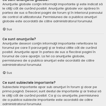
Anunţurile globale conţin informaţii importante şi este indicat să
le citiţi cât de curând posibil. Anunţurile globale vor apărea în
partea de sus a fiecărei pagini de forum şi în interiorul panoului
de control al utilizatorului. Permisiunea de a publica anunţuri
globale este acordată de către administratorul forumului.
Sus
Ce sunt anunţurile?
Anunţurile deseori conţin informaţii importante referitoare la
forumul pe care îl parcurgeţi şi ar trebui citite cât de curând
posibil. Anunţurile apar în partea de sus a fiecărei pagini în
forumul de care aparţin. La fel ca anunţurile globale,
permisiunea de a publica anunţuri este acordată de către
administratorul forumului.
Sus
Ce sunt subiectele importante?
Subiectele importante apar sub anunţuri în forum şi doar pe
prima pagină. Deseori, sunt destul de importante şi ar trebui să
le citiţi cât de curând posibil. Ca şi cu anunţurile, permisiunea
de a publica subiecte importante este acordată de către
administratorul forumului.