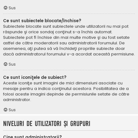
Sus
Ce sunt subiectele blocate/închise?
Subiectele blocate sunt subiectele unde utilizatorii nu mai pot
răspunde şi orice sondaj conţinut s-a închis automat.
Subiectele pot fi închise din mai multe motive şi au fost setate
astfel de către moderatorii sau administratorii forumului. De
asemenea, aţi putea să vă închideţi propriile subiecte doar
dacă administratorul forumului v-a acordat această permisiune.
Sus
Ce sunt iconiţele de subiect?
Aceste iconiţe sunt imagini de mici dimensiuni asociate cu
mesaje pentru a indica conţinutul acestora. Posibilitatea de a
folosi aceste imagini depinde de permisiunile setate de către
administrator.
Sus
Niveluri de utilizatori şi grupuri
Cine sunt administratorii?