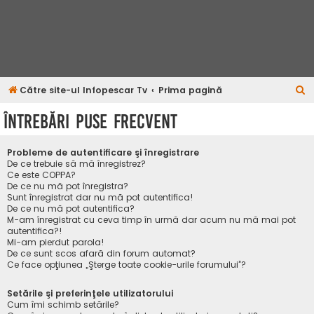
C
Către site-ul Infopescar Tv
Prima pagină
ă
Întrebări puse frecvent
u
t
Probleme de autentificare şi înregistrare
a
De ce trebuie să mă înregistrez?
Ce este COPPA?
r
De ce nu mă pot înregistra?
Sunt înregistrat dar nu mă pot autentifica!
e
De ce nu mă pot autentifica?
M-am înregistrat cu ceva timp în urmă dar acum nu mă mai pot
autentifica?!
Mi-am pierdut parola!
De ce sunt scos afară din forum automat?
Ce face opţiunea „Şterge toate cookie-urile forumului”?
Setările şi preferinţele utilizatorului
Cum îmi schimb setările?