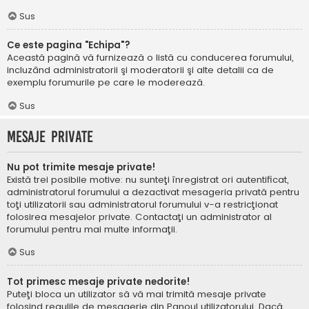
Sus
Ce este pagina "Echipa"?
Această pagină vă furnizează o listă cu conducerea forumului,
incluzând administratorii şi moderatorii şi alte detalii ca de
exemplu forumurile pe care le moderează.
Sus
Mesaje private
Nu pot trimite mesaje private!
Există trei posibile motive: nu sunteţi înregistrat ori autentificat,
administratorul forumului a dezactivat mesageria privată pentru
toţi utilizatorii sau administratorul forumului v-a restricţionat
folosirea mesajelor private. Contactaţi un administrator al
forumului pentru mai multe informaţii.
Sus
Tot primesc mesaje private nedorite!
Puteţi bloca un utilizator să vă mai trimită mesaje private
folosind regulile de mesagerie din Panoul utilizatorului. Dacă