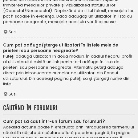
trimiterea mesajelor private şi vizualizarea statutului lor
(Conectat/Neconectat). Depinzând de stilul folosit, mesajele lor
pot fi scoase în evidenţă. Dacă adăugaţi un utilizator în lista cu
persoane neagreate, mesajele acestuia vor fi ascunse.
Sus
Cum pot adăuga/şterge utilizatori în listele mele de
prieteni sau persoane neagreate?
Puteţi adăuga utilizatori în două moduri. În cadrul fiecărui profil
al utilizatorului, există un link pentru a-l adăuga în lista de
prieteni sau persoane neagreate. Alternativ, puteţi adăuga
direct prin introducerea numelor de utilizatori din Panoul
utilizatorului. Din aceeaşi pagină puteţi să şi ştergeţi nume din
liste.
Sus
Căutând în forumuri
Cum pot să caut într-un forum sau forumuri?
Această acțiune poate fi efectuată prin introducerea termenului
căutat în căsuţa de căutare aflată pe prima pagină, în pagina