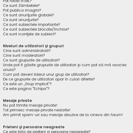
Pot folosi HTML?
Ce sunt Zâmbetele?
Pot publica imagini?
Ce sunt anunţurile globale?
Ce sunt anunţurile?
Ce sunt subiectele importante?
Ce sunt subiectele blocate/închise?
Ce sunt iconiţele de subiect?
Niveluri de utilizatori şi grupuri
Cine sunt administratorii?
Cine sunt moderatorii?
Ce sunt grupurile de utilizatori?
Unde pot fi găsite grupurile de utilizatori şi cum pot să mă asociez
unuia?
Cum pot deveni liderul unui grup de utilizatori?
De ce grupurile de utilizatori apar în culori diferite?
Ce este un „Grup implicit”?
Ce este pagina "Echipa"?
Mesaje private
Nu pot trimite mesaje private!
Tot primesc mesaje private nedorite!
Am primit spam-uri sau mesaje abuzive de la cineva din forum!
Prieteni şi persoane neagreate
Ce este lista de prieteni şi persoane neagreate?