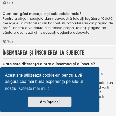
Sus
Cum pot găsi mesajele şi subiectele mele?
Pentru a afişa mesajele dumneavoastră folosiţi legătura “Căută
mesajele utilizatorului” din Panoul utilizatorului sau din pagina de
profil. Pentru a vă căuta subiectele proprii, folosiţi pagina de
căutare avansată şi introduceţi opţiunile adecvate.
Sus
Însemnarea şi înscrierea la subiecte
Care este diferenţa dintre a însemna şi a înscrie?
În phpBB 3.0 însemnarea era foarte asemănătoare cu
însemnarea în browser-ul web. Nu eraţi notificat când era
Acest site utilizează cookie-uri pentru a vă
publicat un răspuns. În phpBB 3.1, însemnarea este
asigura cea mai bună experiență pe site-ul
asemănătoarea înscrierii la un subiect. Puteți fi notificat când un
subiect este actualizat. Înscriindu-vă, veţi fi notificat când va fi
nostru.
Citește mai mult
publicat un răspuns în subiectul sau în forum. Opțiunile de
notificare pentru însemnare și înscriere pot fi configurate în
Panoul utilizatorului, sub “Preferințe forum”.
Am înțeles!
Sus