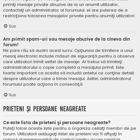
primiţi mesaje private abuzive de la un anumit utilizator,
contactaţi un administrator al forumului; el are puterea de a
restricţiona folosirea mesajelor private pentru anumiţi utilizatori.
Sus
Am primit spam-uri sau mesaje abuzive de la cineva din
forum!
Ne pare rău să auzim acest lucru. Opţiunea de trimitere a unui
mesaj electronic include măsuri de siguranţă pentru a observa
care utilizatori trimit astfel de mesaje. Ar trebui să trimiteţi
administratorului o copie completă a mesajului primit. Este
foarte important ca acesta să includă antetul ce conţine detalii
despre utilizatorul care a trimis mesajul. Astfel, administratorul
forumului poate acţiona în consecinţă.
Sus
Prieteni şi persoane neagreate
Ce este lista de prieteni şi persoane neagreate?
Puteţi folosi aceste liste pentru a organiza ceilalţi membri de pe
forum. Utilizatorii adăugaţi listei de prieteni vor fi afişaţi în
panoul dumneavoastră de control pentru acces rapid la