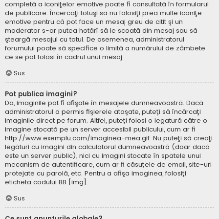
completă a iconiţelor emotive poate fi consultată în formularul
de publicare. Încercaţi totuşi să nu folosiţi prea multe iconiţe
emotive pentru că pot face un mesaj greu de citit şi un
moderator s-ar putea hotărî să le scoată din mesaj sau să
şteargă mesajul cu totul. De asemenea, administratorul
forumului poate să specifice o limită a numărului de zâmbete
ce se pot folosi în cadrul unui mesaj.
Sus
Pot publica imagini?
Da, imaginile pot fi afişate în mesajele dumneavoastră. Dacă
administratorul a permis fişierele ataşate, puteţi să încărcaţi
imaginile direct pe forum. Altfel, puteţi folosi o legatură către o
imagine stocată pe un server accesibil publicului, cum ar fi
http://www.exemplu.com/imaginea-mea.gif. Nu puteţi să creaţi
legături cu imagini din calculatorul dumneavoastră (doar dacă
este un server public), nici cu imagini stocate în spatele unui
mecanism de autentificare, cum ar fi căsuţele de email, site-uri
protejate cu parolă, etc. Pentru a afişa imaginea, folosiţi
eticheta codului BB [img].
Sus
Ce sunt anunţurile globale?