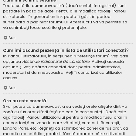
Cum îmi schimb setările?
Toate setările dumneavoastră (dacă sunteţi înregistrat) sunt
păstrate în baza de date. Pentru a le modifica, folosiţi Panoul
utilizatorului; în general un link poate fi găsit în partea
superioară a paginilor forumului. Acest lucru vă va permite să
vă schimbaţi toate setările şi preferinţele.
Sus
Cum îmi ascund prezența în lista de utilizatori conectați?
În Panoul utilizatorului, în secțiunea “Preferinţe forum”, veți găsi
opțiunea
Ascunde indicatorul de conectare
. Activați această
opțiune și veți apărea conectat doar pentru administratori,
moderatori și dumneavoastră. Veți fi contorizat ca utilizator
ascuns.
Sus
Ora nu este corectă!
S-ar putea ca dumneavoastră să vedeţi orele afişate dintr-o
zonă cu fus orar diferit faţă de cea în care sunteţi. Dacă este
aşa, folosiţi Panoul utilizatorului pentru a modifica fusul orar în
concordanţă cu zona în care vă aflaţi, cum ar fi Bucureşti,
Londra, Paris, etc. Reţineţi că schimbarea zonei de fus orar, ca
majoritatea setărilor, poate fi făcută doar de către utilizatorii