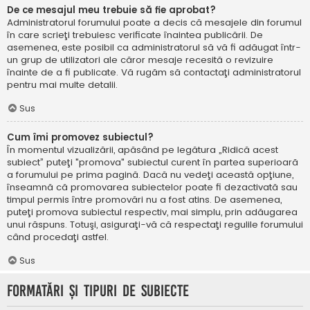
De ce mesajul meu trebuie să fie aprobat?
Administratorul forumului poate a decis că mesajele din forumul
în care scrieţi trebuiesc verificate înaintea publicării. De
asemenea, este posibil ca administratorul să vă fi adăugat într-
un grup de utilizatori ale căror mesaje recesită o revizuire
înainte de a fi publicate. Vă rugăm să contactaţi administratorul
pentru mai multe detalii.
Sus
Cum îmi promovez subiectul?
În momentul vizualizării, apăsând pe legătura „Ridică acest
subiect” puteţi "promova" subiectul curent în partea superioară
a forumului pe prima pagină. Dacă nu vedeţi această opţiune,
înseamnă că promovarea subiectelor poate fi dezactivată sau
timpul permis între promovări nu a fost atins. De asemenea,
puteţi promova subiectul respectiv, mai simplu, prin adăugarea
unui răspuns. Totuşi, asiguraţi-vă că respectaţi regulile forumului
când procedaţi astfel.
Sus
Formatări şi tipuri de subiecte