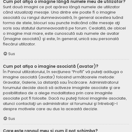
Cum pot afişa o imagine lângă numele meu de utilizator?
Sunt două imagini ce pot apărea lângă numele de utilizator
când vizualizaţi mesaje. Una dintre ele poate fi o imagine
asociată cu rangul dumneavoastră, în general acestea luând
forma de stele, blocuri sau puncte indicând câte mesaje aţi
scris sau statutul dumneavoastră pe forum. Cealaltă, de obicei
o imagine mai mare, este cunoscută sub numele de avatar
(imagine asociată) şi este, în general, unică sau personală
fiecărui utilizator.
Sus
Cum pot afișa o imagine asociată (avatar)?
În Panoul utilizatorului, în secțiunea “Profil” vă puteți adăuga o
imagine asociată (avatar) folosind următoarele metode:
Gravatar, Galerie, La distanță sau Încărcare. Administratorul
forumului decide dacă să activeze imaginile asociate şi are
posibilitatea de a alege modalitatea prin care imaginile
asociate pot fi folosite. Dacă nu puteţi folosi imaginile asociate,
atunci contactaţi un administrator al forumului şi întrebaţi-l
despre motivele care au dus la această decizie.
Sus
Care este rangul meu şi cum il pot schimba?