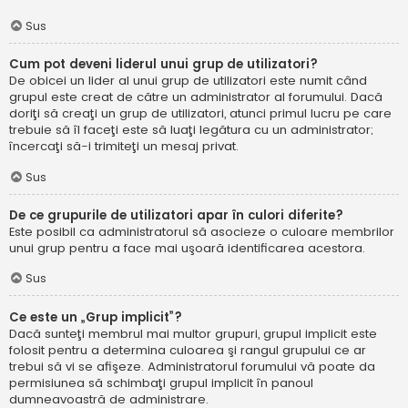
Sus
Cum pot deveni liderul unui grup de utilizatori?
De obicei un lider al unui grup de utilizatori este numit când
grupul este creat de către un administrator al forumului. Dacă
doriţi să creaţi un grup de utilizatori, atunci primul lucru pe care
trebuie să îl faceţi este să luaţi legătura cu un administrator;
încercaţi să-i trimiteţi un mesaj privat.
Sus
De ce grupurile de utilizatori apar în culori diferite?
Este posibil ca administratorul să asocieze o culoare membrilor
unui grup pentru a face mai uşoară identificarea acestora.
Sus
Ce este un „Grup implicit”?
Dacă sunteţi membrul mai multor grupuri, grupul implicit este
folosit pentru a determina culoarea şi rangul grupului ce ar
trebui să vi se afişeze. Administratorul forumului vă poate da
permisiunea să schimbaţi grupul implicit în panoul
dumneavoastră de administrare.