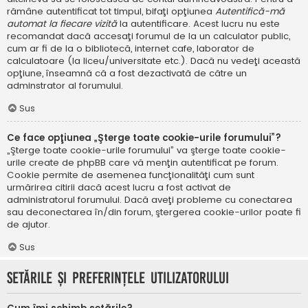
rămâne autentificat tot timpul, bifaţi opţiunea
Autentifică-mă
automat la fiecare vizită
la autentificare. Acest lucru nu este
recomandat dacă accesaţi forumul de la un calculator public,
cum ar fi de la o bibliotecă, internet cafe, laborator de
calculatoare (la liceu/universitate etc.). Dacă nu vedeţi această
opţiune, înseamnă că a fost dezactivată de către un
adminstrator al forumului.
Sus
Ce face opţiunea „Şterge toate cookie-urile forumului”?
„Şterge toate cookie-urile forumului” va şterge toate cookie-
urile create de phpBB care vă menţin autentificat pe forum.
Cookie permite de asemenea funcţionalităţi cum sunt
urmărirea citirii dacă acest lucru a fost activat de
administratorul forumului. Dacă aveţi probleme cu conectarea
sau deconectarea în/din forum, ştergerea cookie-urilor poate fi
de ajutor.
Sus
Setările şi preferinţele utilizatorului