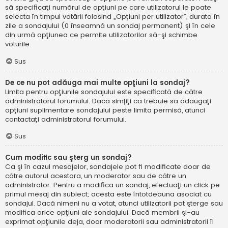
să specificaţi numărul de opţiuni pe care utilizatorul le poate
selecta în timpul votării folosind „Opţiuni per utilizator”, durata în
zile a sondajului (0 înseamnă un sondaj permanent) şi în cele
din urmă opţiunea ce permite utilizatorilor să-şi schimbe
voturile.
Sus
De ce nu pot adăuga mai multe opţiuni la sondaj?
Limita pentru opţiunile sondajului este specificată de către
administratorul forumului. Dacă simțiţi că trebuie să adăugaţi
opţiuni suplimentare sondajului peste limita permisă, atunci
contactaţi administratorul forumului.
Sus
Cum modific sau şterg un sondaj?
Ca şi în cazul mesajelor, sondajele pot fi modificate doar de
către autorul acestora, un moderator sau de către un
administrator. Pentru a modifica un sondaj, efectuaţi un click pe
primul mesaj din subiect; acesta este întotdeauna asociat cu
sondajul. Dacă nimeni nu a votat, atunci utilizatorii pot şterge sau
modifica orice opţiuni ale sondajului. Dacă membrii şi-au
exprimat opţiunile deja, doar moderatorii sau administratorii îl