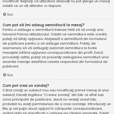
modificat. Reţineţi că utilizatorii obișnuiți nu pot şterge un mesaj
odată ce un alt utilizator a răspuns.
Sus
Cum pot să îmi adaug semnătură la mesaj?
Pentru a adăuga o semnătură trebuie întâi să vă creaţi una
folosind Panoul utilizatorului. Odată ce semnătura este creată,
puteţi să bifaţi opţiunea
Ataşează o semnătură
din formularul
de publicare pentru a vă adăuga semnătura. Puteţi, de
asemenea, să vă adăugaţi automat semnătura la toate
mesajele bifând opţiunea corespunzătoare din profil. Dacă
procedaţi astfel, puteţi să preveniţi adăugarea semnăturii unor
anumite mesaje debifând caseta respectivă din formularul de
publicare.
Sus
Cum pot crea un sondaj?
Când creaţi un subiect nou sau modificaţi primul mesaj al unui
subiect, folosiți legătura “Creare sondaj” din tab-ul aflat sub
zona principală de publicare; dacă nu vedeţi acest tab,
probabil nu aveţi permisiunea de a crea sondaje. Introduceţi un
titlu şi cel puţin două opţiuni în câmpurile corespunzătoare,
având grijă să specificaţi o opţiune pe rânduri separate. Puteţi