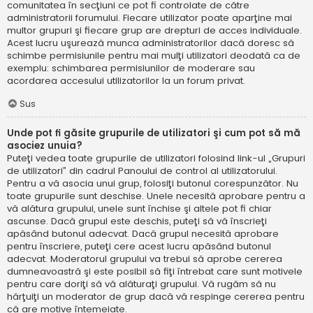
comunitatea în secţiuni ce pot fi controlate de către
administratorii forumului. Fiecare utilizator poate aparţine mai
multor grupuri şi fiecare grup are drepturi de acces individuale.
Acest lucru uşurează munca administratorilor dacă doresc să
schimbe permisiunile pentru mai mulţi utilizatori deodată ca de
exemplu: schimbarea permisiunilor de moderare sau
acordarea accesului utilizatorilor la un forum privat.
Sus
Unde pot fi găsite grupurile de utilizatori şi cum pot să mă
asociez unuia?
Puteţi vedea toate grupurile de utilizatori folosind link-ul „Grupuri
de utilizatori” din cadrul Panoului de control al utilizatorului.
Pentru a vă asocia unui grup, folosiţi butonul corespunzător. Nu
toate grupurile sunt deschise. Unele necesită aprobare pentru a
vă alătura grupului, unele sunt închise şi altele pot fi chiar
ascunse. Dacă grupul este deschis, puteţi să vă înscrieţi
apăsând butonul adecvat. Dacă grupul necesită aprobare
pentru înscriere, puteţi cere acest lucru apăsând butonul
adecvat. Moderatorul grupului va trebui să aprobe cererea
dumneavoastră şi este posibil să fiţi întrebat care sunt motivele
pentru care doriţi să vă alăturaţi grupului. Vă rugăm să nu
hărţuiţi un moderator de grup dacă vă respinge cererea pentru
că are motive întemeiate.