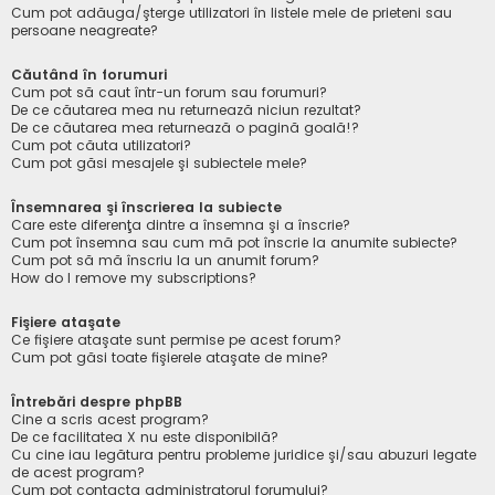
Cum pot adăuga/şterge utilizatori în listele mele de prieteni sau
persoane neagreate?
Căutând în forumuri
Cum pot să caut într-un forum sau forumuri?
De ce căutarea mea nu returnează niciun rezultat?
De ce căutarea mea returnează o pagină goală!?
Cum pot căuta utilizatori?
Cum pot găsi mesajele şi subiectele mele?
Însemnarea şi înscrierea la subiecte
Care este diferenţa dintre a însemna şi a înscrie?
Cum pot însemna sau cum mă pot înscrie la anumite subiecte?
Cum pot să mă înscriu la un anumit forum?
How do I remove my subscriptions?
Fişiere ataşate
Ce fişiere ataşate sunt permise pe acest forum?
Cum pot găsi toate fişierele ataşate de mine?
Întrebări despre phpBB
Cine a scris acest program?
De ce facilitatea X nu este disponibilă?
Cu cine iau legătura pentru probleme juridice şi/sau abuzuri legate
de acest program?
Cum pot contacta administratorul forumului?