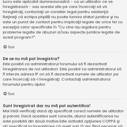
lucru este aplicabil dumneavoastră - ca un utilizator ce se
înregistrează - sau acestui site pe care încercaţi să vă
înregistraţi, contactaţi un consilier legal pentru asistenţă.
Reţineţi că echipa phpBB nu poate furniza sfaturi juridice şi nu
este un punct de contact pentru implicaţii legale de orice fel cu
excepţia celor specificate în "Cu cine iau legatura pentru
probleme legate de abuzuri si/sau aspecte juridice legate de
acest program?".
Sus
De ce nu mă pot înregistra?
Este posibil ca administratorul forumului să fi dezactivat
înregistrarea de noi utilizatori. Este posibil ca administratorul să
fi interzis adresa IP ori să fi dezactivat numele de utilizator pe
care încercaţi să-l înregistraţi. Contactați administratorul
forumului pentru ajutor.
Sus
Sunt înregistrat dar nu mă pot autentifica!
Mai întâi verificaţi dacă aţi specificat corect numele de utilizator
şi parola. Dacă acestea sunt corecte, atunci autentificarea nu
este posibilă din două motive.Este activată opţiunea COPPA şi
aţi specificat la înregistrare că aveţi sub 13 ani, fiind necesar să