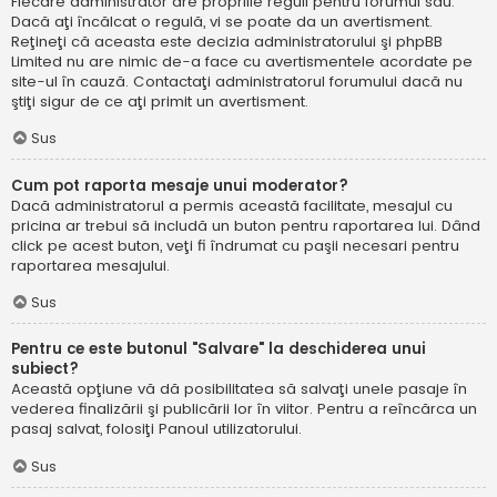
Fiecare administrator are propriile reguli pentru forumul său.
Dacă aţi încălcat o regulă, vi se poate da un avertisment.
Reţineţi că aceasta este decizia administratorului şi phpBB
Limited nu are nimic de-a face cu avertismentele acordate pe
site-ul în cauză. Contactaţi administratorul forumului dacă nu
ştiţi sigur de ce aţi primit un avertisment.
Sus
Cum pot raporta mesaje unui moderator?
Dacă administratorul a permis această facilitate, mesajul cu
pricina ar trebui să includă un buton pentru raportarea lui. Dând
click pe acest buton, veţi fi îndrumat cu paşii necesari pentru
raportarea mesajului.
Sus
Pentru ce este butonul "Salvare" la deschiderea unui
subiect?
Această opţiune vă dă posibilitatea să salvaţi unele pasaje în
vederea finalizării şi publicării lor în viitor. Pentru a reîncărca un
pasaj salvat, folosiţi Panoul utilizatorului.
Sus