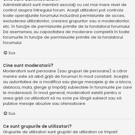
Administratorii sunt membrii asociaţi cu cel mai mare nivel de
control asupra întregului forum. Aceşti utilizatori pot controla
toate operaţiunile forumului incluzând permisiunile de acces,
excluderea utilizatorilor, crearea grupurilor sau a moderatorilor,
etc. în funcţie de permisiunile primite de la fondatorul forumului.
De asemenea, au capacitatea de moderare completă în toate
forumurile în funcţie de permisiunile primite de la fondatorul
forumului.
Sus
Cine sunt moderatorii?
Moderatorii sunt persoane (sau grupuri de persoane) a căror
menire este să aibă grijă de forumuri în mod constant. Aceştia
au autoritatea de a modifica sau şterge mesajele şi de a bloca,
debloca, muta, şterge şi împărţi subiectele în forumurile pe care
le moderează. În mod general, moderatorii există pentru a
avea grijă ca utilizatorii să nu scrie pe lângă subiect sau să
publice mesaje abuzive sau ofensatoare.
Sus
Ce sunt grupurile de utilizatori?
Grupurile de utilizatori sunt grupări de utilizatori ce împart