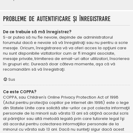
Probleme de autentificare şi înregistrare
De ce trebuie să mă înregistrez?
S-ar putea să nu fie nevoie, depinde de administratorul
forumului dacă e nevoie să vă înregistraţi sau nu pentru a scrie
mesaje. Oricum, înregistrarea vă va oferi acces la opţiuni care
nu sunt disponibile vizitatorilor cum ar fi imagini asociate,
mesaje private, trimiterea de email-uri altor utilizatori, înscrierea
în grupuri etc. Durează doar câteva momente, aşa că vă
recomandăm să vă înregistraţi.
Sus
Ce este COPPA?
COPPA, sau Children’s Online Privacy Protection Act of 1998
(Actul pentru protecţia copiilor pe internet din 1998) este o lege
din Statele Unite care solicită site-urilor ce pot colecta informaţii
personale de la minorii sub vârsta 13 ani să obţină acordul scris
al părinţilor sau altă metodă legală prin care tutorele legal îşi
dă acordul pentru colectarea informaţiilor personale de la
minorul cu vârsta sub 13 ani. Dacă nu sunteţi sigur dacă acest