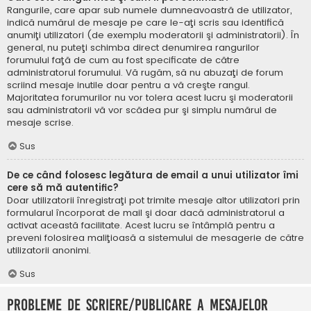
Rangurile, care apar sub numele dumneavoastră de utilizator,
indică numărul de mesaje pe care le-aţi scris sau identifică
anumiţi utilizatori (de exemplu moderatorii şi administratorii). În
general, nu puteţi schimba direct denumirea rangurilor
forumului faţă de cum au fost specificate de către
administratorul forumului. Vă rugăm, să nu abuzaţi de forum
scriind mesaje inutile doar pentru a vă creşte rangul.
Majoritatea forumurilor nu vor tolera acest lucru şi moderatorii
sau administratorii vă vor scădea pur şi simplu numărul de
mesaje scrise.
Sus
De ce când folosesc legătura de email a unui utilizator îmi
cere să mă autentific?
Doar utilizatorii înregistraţi pot trimite mesaje altor utilizatori prin
formularul încorporat de mail şi doar dacă administratorul a
activat această facilitate. Acest lucru se întâmplă pentru a
preveni folosirea maliţioasă a sistemului de mesagerie de către
utilizatorii anonimi.
Sus
Probleme de scriere/publicare a mesajelor