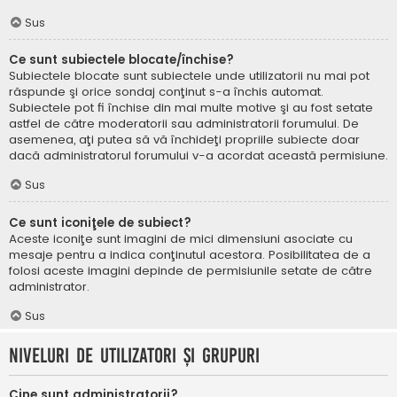
Sus
Ce sunt subiectele blocate/închise?
Subiectele blocate sunt subiectele unde utilizatorii nu mai pot
răspunde şi orice sondaj conţinut s-a închis automat.
Subiectele pot fi închise din mai multe motive şi au fost setate
astfel de către moderatorii sau administratorii forumului. De
asemenea, aţi putea să vă închideţi propriile subiecte doar
dacă administratorul forumului v-a acordat această permisiune.
Sus
Ce sunt iconiţele de subiect?
Aceste iconiţe sunt imagini de mici dimensiuni asociate cu
mesaje pentru a indica conţinutul acestora. Posibilitatea de a
folosi aceste imagini depinde de permisiunile setate de către
administrator.
Sus
Niveluri de utilizatori şi grupuri
Cine sunt administratorii?