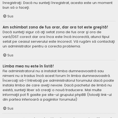
înregistraţi. Dacă nu sunteţi înregistrat, acesta este un moment
bun să o faceţi.
Sus
Am schimbat zona de fus orar, dar ora tot este greşită!
Dacă sunteţi sigur că aţi setat zona de fus orar şi ora de
vară/DST corect dar ora înca este încă incorectă, atunci tipul
setat pe ceasul serverului este incorect. Vă rugăm să contactaţi
un administrator pentru a corecta problema.
Sus
Limba mea nu este în listă!
Fie administratorul nu a instalat limba dumneavoastră sau
nimeni nu a tradus încă acest forum în limba dumneavoastră.
Încercaţi să-l întrebaţi pe administratorul forumului dacă poate
instala limba de care aveţi nevoie. Dacă pachetul de limbă nu
există, sunteţi liber să creaţi o nouă traducere. Mai multe
informaţii pot fi gasite pe site-ul grupului phpBB (folosiţi link-ul
din partea inferioară a paginilor forumului)
Sus