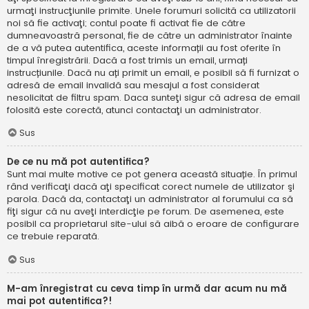
urmaţi instrucţiunile primite. Unele forumuri solicită ca utilizatorii
noi să fie activaţi; contul poate fi activat fie de către
dumneavoastră personal, fie de către un administrator înainte
de a vă putea autentifica, aceste informații au fost oferite în
timpul înregistrării. Dacă a fost trimis un email, urmați
instrucțiunile. Dacă nu ați primit un email, e posibil să fi furnizat o
adresă de email invalidă sau mesajul a fost considerat
nesolicitat de filtru spam. Daca sunteţi sigur că adresa de email
folosită este corectă, atunci contactaţi un administrator.
Sus
De ce nu mă pot autentifica?
Sunt mai multe motive ce pot genera această situație. În primul
rând verificaţi dacă aţi specificat corect numele de utilizator şi
parola. Dacă da, contactaţi un administrator al forumului ca să
fiţi sigur că nu aveţi interdicţie pe forum. De asemenea, este
posibil ca proprietarul site-ului să aibă o eroare de configurare
ce trebuie reparată.
Sus
M-am înregistrat cu ceva timp în urmă dar acum nu mă
mai pot autentifica?!