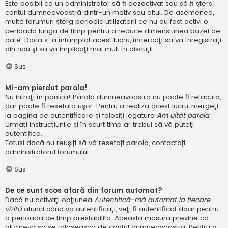
Este posibil ca un administrator să fi dezactivat sau să fi şters
contul dumneavoastră dintr-un motiv sau altul. De asemenea,
multe forumuri şterg periodic utilizatorii ce nu au fost activi o
perioadă lungă de timp pentru a reduce dimensiunea bazei de
date. Dacă s-a întâmplat acest lucru, încercaţi să vă înregistraţi
din nou şi să vă implicaţi mai mult în discuţii.
Sus
Mi-am pierdut parola!
Nu intraţi în panică! Parola dumneavoastră nu poate fi refăcută,
dar poate fi resetată uşor. Pentru a realiza acest lucru, mergeţi
la pagina de autentificare şi folosiţi legătura
Am uitat parola
.
Urmaţi instrucţiunile şi în scurt timp ar trebui să vă puteţi
autentifica..
Totuși dacă nu reușiți să vă resetați parola, contactați
administratorul forumului.
Sus
De ce sunt scos afară din forum automat?
Dacă nu activaţi opţiunea
Autentifică-mă automat la fiecare
vizită
atunci când vă autentificaţi, veţi fi autentificat doar pentru
o perioadă de timp prestabilită. Această măsură previne ca
altcineva să se folosească de contul dumneavoastră. Pentru a