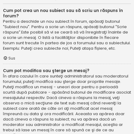
Cum pot crea un nou subiect sau să scriu un răspuns în
forum?
Pentru a deschide un nou subiect în forum, apăsaţi butonul
"Subiect nou". Pentru a scrie un răspuns, apăsați butonul "Scrie
răspuns".Este posibil să vi se ceară să vă înregistraţi înainte de
a scrie un mesaj. O listă a facilităţilor disponibile în fiecare
forum sunt trecute în partea de jos a forumului sau a subiectului.
Exemplu: Puteţi crea subiecte noi, Puteți atașa fișiere, etc.
Sus
Cum pot modifica sau şterge un mesaj?
În afara cazului în care sunteţi administratorul sau moderatorul
forumului, puteţi modifica sau şterge doar propriile mesaje.
Puteţi modifica un mesaj - uneori doar pentru o perioadă
scurtă după publicare - apăsând butonul de modificare asociat
mesajulului respectiv. Dacă cineva a răspuns la mesaj, veţi
observa o mică secţiune de text sub mesaj când reveniţi la
subiect care arată de câte ori aţi modificat acel mesaj
împreună cu data şi ora modificării. Aceasta va apărea doar
dacă cineva a răspuns la subiect; nu va apărea dacă un
moderator sau administrator a modificat mesajul, aceştia ar
trebui să lase un mesaj în care să spună ce şi de ce au