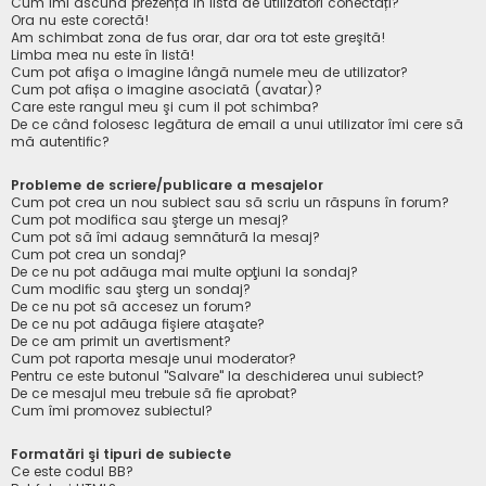
Cum îmi ascund prezența în lista de utilizatori conectați?
Ora nu este corectă!
Am schimbat zona de fus orar, dar ora tot este greşită!
Limba mea nu este în listă!
Cum pot afişa o imagine lângă numele meu de utilizator?
Cum pot afișa o imagine asociată (avatar)?
Care este rangul meu şi cum il pot schimba?
De ce când folosesc legătura de email a unui utilizator îmi cere să
mă autentific?
Probleme de scriere/publicare a mesajelor
Cum pot crea un nou subiect sau să scriu un răspuns în forum?
Cum pot modifica sau şterge un mesaj?
Cum pot să îmi adaug semnătură la mesaj?
Cum pot crea un sondaj?
De ce nu pot adăuga mai multe opţiuni la sondaj?
Cum modific sau şterg un sondaj?
De ce nu pot să accesez un forum?
De ce nu pot adăuga fişiere ataşate?
De ce am primit un avertisment?
Cum pot raporta mesaje unui moderator?
Pentru ce este butonul "Salvare" la deschiderea unui subiect?
De ce mesajul meu trebuie să fie aprobat?
Cum îmi promovez subiectul?
Formatări şi tipuri de subiecte
Ce este codul BB?