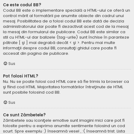
Ce este codul BB?
Codul BB este o implementare specială a HTML-ului ce oferă un
control mărit al formatării pe anumite obiecte din cadrul unui
mesaj. Posibilitatea de a folosi codul BB este dată de decizia
administratorului dar poate fi dezactivat acest cod de la mesaj
la mesaj din formularul de publicare. Codul BB este similar ca
stil cu HTML-ul dar balizele (tag-urile) sunt închise în paranteze
pătrate [ şi ] mai degrabă decât < şi >. Pentru mai multe
informaţii despre codul BB, consultaţi ghidul care poate fi
accesat din pagina de publicare.
Sus
Pot folosi HTML?
Nu. Nu se poate folosi cod HTML care să fie trimis la browser ca
şi fiind cod HTML. Majoritatea formatărilor întreţinute de HTML
sunt posibile folosind cod BB.
Sus
Ce sunt Zâmbetele?
Zâmbetele sau iconiţele emotive sunt imagini mici care pot fi
folosite pentru a exprima anumite sentimente folosind un cod
scurt. Spre exemplu :) înseamnă vesel , :( înseamnă trist. Lista