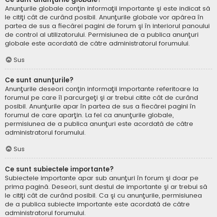
Anunţurile globale conţin informaţii importante şi este indicat să
le citiţi cât de curând posibil. Anunţurile globale vor apărea în
partea de sus a fiecărei pagini de forum şi în interiorul panoului
de control al utilizatorului. Permisiunea de a publica anunţuri
globale este acordată de către administratorul forumului.
Sus
Ce sunt anunţurile?
Anunţurile deseori conţin informaţii importante referitoare la
forumul pe care îl parcurgeţi şi ar trebui citite cât de curând
posibil. Anunţurile apar în partea de sus a fiecărei pagini în
forumul de care aparţin. La fel ca anunţurile globale,
permisiunea de a publica anunţuri este acordată de către
administratorul forumului.
Sus
Ce sunt subiectele importante?
Subiectele importante apar sub anunţuri în forum şi doar pe
prima pagină. Deseori, sunt destul de importante şi ar trebui să
le citiţi cât de curând posibil. Ca şi cu anunţurile, permisiunea
de a publica subiecte importante este acordată de către
administratorul forumului.