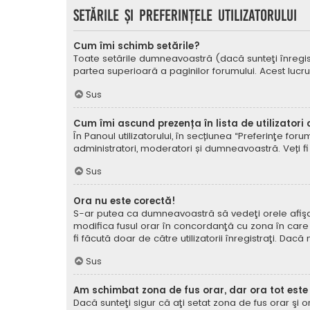
Setările şi preferinţele utilizatorului
Cum îmi schimb setările?
Toate setările dumneavoastră (dacă sunteţi înregistra
partea superioară a paginilor forumului. Acest lucru
Sus
Cum îmi ascund prezența în lista de utilizatori
În Panoul utilizatorului, în secțiunea “Preferinţe for
administratori, moderatori și dumneavoastră. Veți fi 
Sus
Ora nu este corectă!
S-ar putea ca dumneavoastră să vedeţi orele afişate 
modifica fusul orar în concordanţă cu zona în care vă
fi făcută doar de către utilizatorii înregistraţi. Dac
Sus
Am schimbat zona de fus orar, dar ora tot este
Dacă sunteţi sigur că aţi setat zona de fus orar şi 