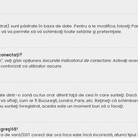
t) sunt păstrate în baza de date. Pentru a le modifica, folosiţi Panoul
 vă va permite să vă schimbaţi toate setările şi preferinţele.
 conectați?
um”, veți găsi opțiunea
Ascunde indicatorul de conectare
. Activați ac
contorizat ca utilizator ascuns.
dintr-o zonă cu fus orar diferit faţă de cea în care sunteţi. Dacă est
 aflaţi, cum ar fi Bucureşti, Londra, Paris, etc. Reţineţi că schimbar
ă nu sunteţi înregistrat, acesta este un moment bun să o faceţi.
 greşită!
ora de vară/DST corect dar ora înca este încă incorectă, atunci tipu