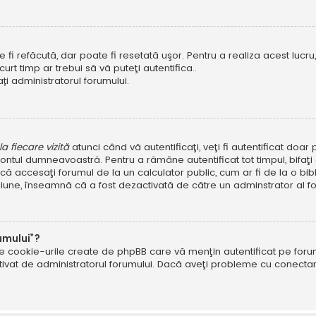
i refăcută, dar poate fi resetată uşor. Pentru a realiza acest lucru, 
scurt timp ar trebui să vă puteţi autentifica..
ți administratorul forumului.
 fiecare vizită
atunci când vă autentificaţi, veţi fi autentificat doa
ntul dumneavoastră. Pentru a rămâne autentificat tot timpul, bifaţ
ă accesaţi forumul de la un calculator public, cum ar fi de la o bibl
ţiune, înseamnă că a fost dezactivată de către un adminstrator al fo
umului”?
ate cookie-urile create de phpBB care vă menţin autentificat pe fo
 activat de administratorul forumului. Dacă aveţi probleme cu conec