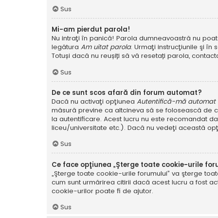
Sus
Mi-am pierdut parola!
Nu intraţi în panică! Parola dumneavoastră nu poate f
legătura
Am uitat parola
. Urmaţi instrucţiunile şi în 
Totuși dacă nu reușiți să vă resetați parola, contacta
Sus
De ce sunt scos afară din forum automat?
Dacă nu activaţi opţiunea
Autentifică-mă automat la
măsură previne ca altcineva să se folosească de co
la autentificare. Acest lucru nu este recomandat dac
liceu/universitate etc.). Dacă nu vedeţi această op
Sus
Ce face opţiunea „Şterge toate cookie-urile for
„Şterge toate cookie-urile forumului” va şterge to
cum sunt urmărirea citirii dacă acest lucru a fost
cookie-urilor poate fi de ajutor.
Sus