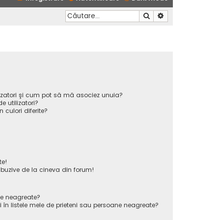
Căutare
Căutare avansată
ilizatori şi cum pot să mă asociez unuia?
 utilizatori?
n culori diferite?
te!
uzive de la cineva din forum!
ane neagreate?
 în listele mele de prieteni sau persoane neagreate?