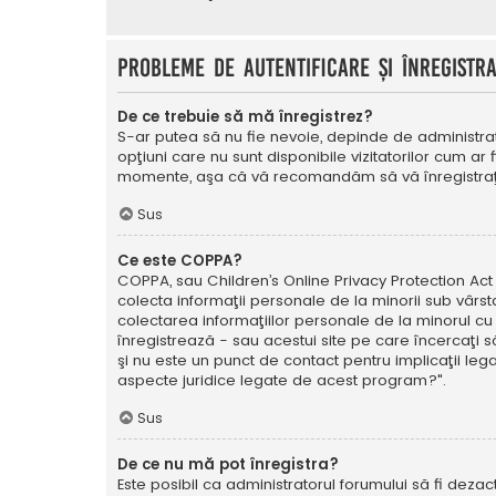
Probleme de autentificare şi înregistr
De ce trebuie să mă înregistrez?
S-ar putea să nu fie nevoie, depinde de administrat
opţiuni care nu sunt disponibile vizitatorilor cum ar 
momente, aşa că vă recomandăm să vă înregistraţ
Sus
Ce este COPPA?
COPPA, sau Children’s Online Privacy Protection Act o
colecta informaţii personale de la minorii sub vârsta
colectarea informaţiilor personale de la minorul cu 
înregistrează - sau acestui site pe care încercaţi să
şi nu este un punct de contact pentru implicaţii leg
aspecte juridice legate de acest program?".
Sus
De ce nu mă pot înregistra?
Este posibil ca administratorul forumului să fi dezact