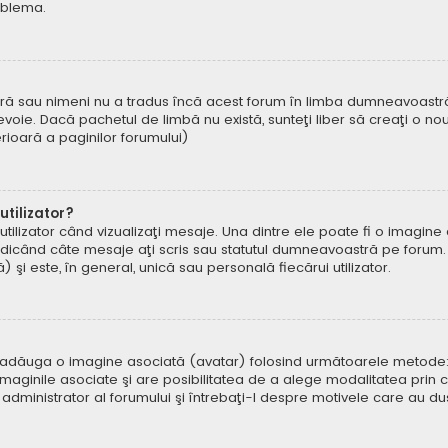
oblema.
ră sau nimeni nu a tradus încă acest forum în limba dumneavoastră. 
oie. Dacă pachetul de limbă nu există, sunteţi liber să creaţi o nou
ferioară a paginilor forumului)
tilizator?
ilizator când vizualizaţi mesaje. Una dintre ele poate fi o imagin
ndicând câte mesaje aţi scris sau statutul dumneavoastră pe forum.
i este, în general, unică sau personală fiecărui utilizator.
uteți adăuga o imagine asociată (avatar) folosind următoarele metode:
aginile asociate şi are posibilitatea de a alege modalitatea prin ca
n administrator al forumului şi întrebaţi-l despre motivele care au d