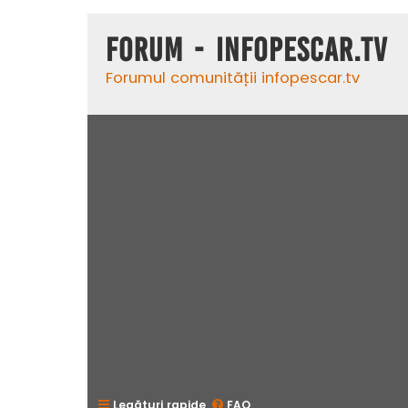
Forum - InfoPescar.Tv
Forumul comunității infopescar.tv
Legături rapide
FAQ