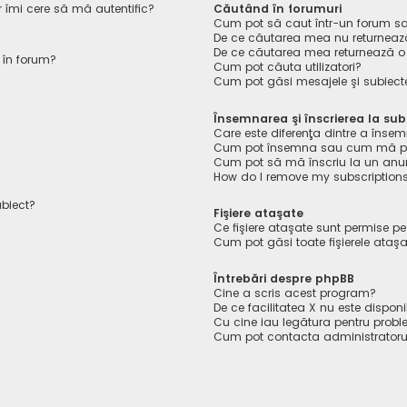
r îmi cere să mă autentific?
Căutând în forumuri
Cum pot să caut într-un forum s
De ce căutarea mea nu returnează
De ce căutarea mea returnează o
 în forum?
Cum pot căuta utilizatori?
Cum pot găsi mesajele şi subiect
Însemnarea şi înscrierea la sub
Care este diferenţa dintre a însem
Cum pot însemna sau cum mă pot 
Cum pot să mă înscriu la un anu
How do I remove my subscription
ubiect?
Fişiere ataşate
Ce fişiere ataşate sunt permise p
Cum pot găsi toate fişierele ataş
Întrebări despre phpBB
Cine a scris acest program?
De ce facilitatea X nu este disponi
Cu cine iau legătura pentru probl
Cum pot contacta administratoru