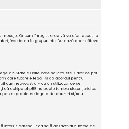
e mesaje. Oricum, înregistrarea vă va oferi acces la
izatori, înscrierea în grupuri etc. Durează doar câteva
ege din Statele Unite care solicită site-urilor ce pot
prin care tutorele legal îşi dă acordul pentru
abil dumneavoastră - ca un utilizator ce se
eţi că echipa phpBB nu poate furniza sfaturi juridice
ura pentru probleme legate de abuzuri si/sau
ă fi interzis adresa IP ori să fi dezactivat numele de