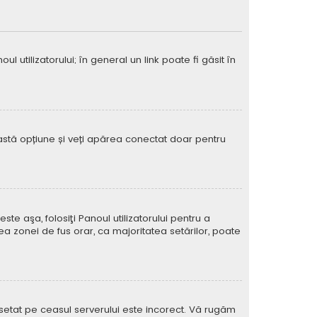
 utilizatorului; în general un link poate fi găsit în
eastă opțiune și veți apărea conectat doar pentru
e aşa, folosiţi Panoul utilizatorului pentru a
ea zonei de fus orar, ca majoritatea setărilor, poate
l setat pe ceasul serverului este incorect. Vă rugăm