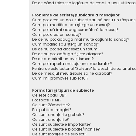
De ce când folosesc legătura de email a unui utilizato
Probleme de scriere/publicare a mesajelor
Cum pot crea un nou subiect sau să scriu un răspuns
Cum pot modifica sau şterge un mesaj?
Cum pot să îmi adaug semnătură la mesaj?
Cum pot crea un sondaj?
De ce nu pot adăuga mai multe opţiuni la sondaj?
Cum modific sau şterg un sondaj?
De ce nu pot să accesez un forum?
De ce nu pot adăuga fişiere ataşate?
De ce am primit un avertisment?
Cum pot raporta mesaje unui moderator?
Pentru ce este butonul "Salvare" la deschiderea unui s
De ce mesajul meu trebuie să fie aprobat?
Cum îmi promovez subiectul?
Formatări şi tipuri de subiecte
Ce este codul BB?
Pot folosi HTML?
Ce sunt Zâmbetele?
Pot publica imagini?
Ce sunt anunţurile globale?
Ce sunt anunţurile?
Ce sunt subiectele importante?
Ce sunt subiectele blocate/închise?
Ce sunt iconiţele de subiect?