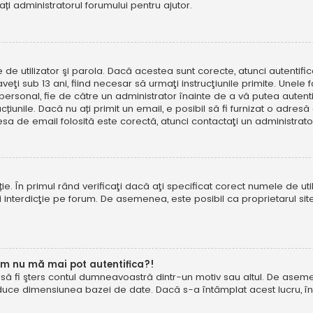
tați administratorul forumului pentru ajutor.
e de utilizator şi parola. Dacă acestea sunt corecte, atunci autentif
ţi sub 13 ani, fiind necesar să urmaţi instrucţiunile primite. Unele foru
rsonal, fie de către un administrator înainte de a vă putea autentifi
trucțiunile. Dacă nu ați primit un email, e posibil să fi furnizat o adr
esa de email folosită este corectă, atunci contactaţi un administrato
. În primul rând verificaţi dacă aţi specificat corect numele de util
eţi interdicţie pe forum. De asemenea, este posibil ca proprietarul s
um nu mă mai pot autentifica?!
u să fi şters contul dumneavoastră dintr-un motiv sau altul. De asemen
duce dimensiunea bazei de date. Dacă s-a întâmplat acest lucru, încer