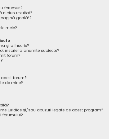
au forumuri?
 niciun rezultat?
 pagină goală!?
ele mele?
iecte
na şi a înscrie?
înscrie la anumite subiecte?
mit forum?
s?
e acest forum?
ate de mine?
bilă?
eme juridice şi/sau abuzuri legate de acest program?
l forumului?