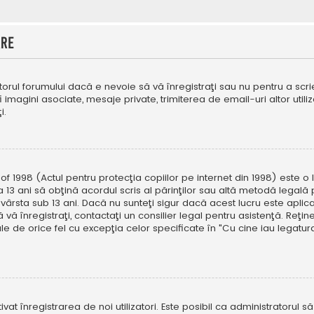
are
orul forumului dacă e nevoie să vă înregistraţi sau nu pentru a scri
fi imagini asociate, mesaje private, trimiterea de email-uri altor util
i.
f 1998 (Actul pentru protecţia copiilor pe internet din 1998) este o l
 13 ani să obţină acordul scris al părinţilor sau altă metodă legală 
vârsta sub 13 ani. Dacă nu sunteţi sigur dacă acest lucru este aplic
 vă înregistraţi, contactaţi un consilier legal pentru asistenţă. Reţin
ale de orice fel cu excepţia celor specificate în "Cu cine iau legat
ivat înregistrarea de noi utilizatori. Este posibil ca administratorul s