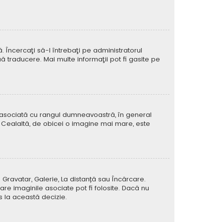
Încercaţi să-l întrebaţi pe administratorul
ă traducere. Mai multe informaţii pot fi gasite pe
e asociată cu rangul dumneavoastră, în general
 Cealaltă, de obicei o imagine mai mare, este
 Gravatar, Galerie, La distanță sau Încărcare.
re imaginile asociate pot fi folosite. Dacă nu
us la această decizie.