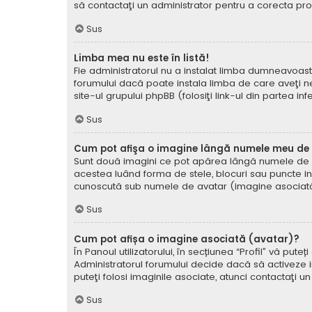
să contactaţi un administrator pentru a corecta pr
Sus
Limba mea nu este în listă!
Fie administratorul nu a instalat limba dumneavoast
forumului dacă poate instala limba de care aveţi nev
site-ul grupului phpBB (folosiţi link-ul din partea in
Sus
Cum pot afişa o imagine lângă numele meu de u
Sunt două imagini ce pot apărea lângă numele de ut
acestea luând forma de stele, blocuri sau puncte i
cunoscută sub numele de avatar (imagine asociată) ş
Sus
Cum pot afișa o imagine asociată (avatar)?
În Panoul utilizatorului, în secțiunea “Profil” vă p
Administratorul forumului decide dacă să activeze im
puteţi folosi imaginile asociate, atunci contactaţi u
Sus