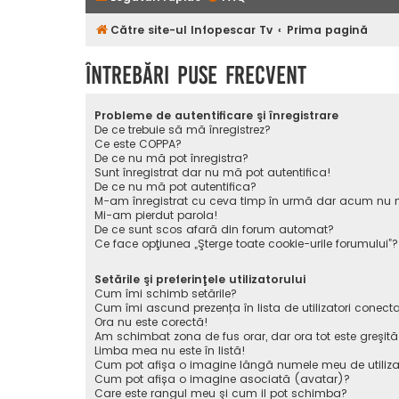
Către site-ul Infopescar Tv
Prima pagină
Întrebări puse frecvent
Probleme de autentificare şi înregistrare
De ce trebuie să mă înregistrez?
Ce este COPPA?
De ce nu mă pot înregistra?
Sunt înregistrat dar nu mă pot autentifica!
De ce nu mă pot autentifica?
M-am înregistrat cu ceva timp în urmă dar acum nu m
Mi-am pierdut parola!
De ce sunt scos afară din forum automat?
Ce face opţiunea „Şterge toate cookie-urile forumului”?
Setările şi preferinţele utilizatorului
Cum îmi schimb setările?
Cum îmi ascund prezența în lista de utilizatori conecta
Ora nu este corectă!
Am schimbat zona de fus orar, dar ora tot este greşită
Limba mea nu este în listă!
Cum pot afişa o imagine lângă numele meu de utiliza
Cum pot afișa o imagine asociată (avatar)?
Care este rangul meu şi cum il pot schimba?