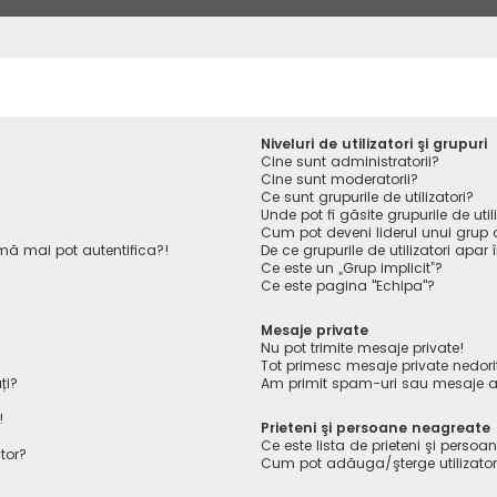
Niveluri de utilizatori şi grupuri
Cine sunt administratorii?
Cine sunt moderatorii?
Ce sunt grupurile de utilizatori?
Unde pot fi găsite grupurile de ut
Cum pot deveni liderul unui grup de
ă mai pot autentifica?!
De ce grupurile de utilizatori apar î
Ce este un „Grup implicit”?
Ce este pagina "Echipa"?
Mesaje private
Nu pot trimite mesaje private!
Tot primesc mesaje private nedori
ți?
Am primit spam-uri sau mesaje ab
!
Prieteni şi persoane neagreate
Ce este lista de prieteni şi perso
tor?
Cum pot adăuga/şterge utilizatori