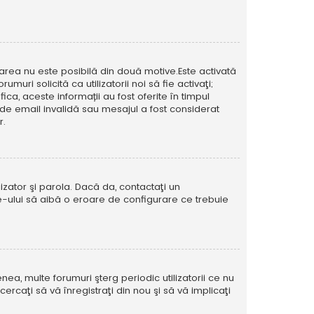
icarea nu este posibilă din două motive.Este activată
muri solicită ca utilizatorii noi să fie activaţi;
ca, aceste informații au fost oferite în timpul
esă de email invalidă sau mesajul a fost considerat
r.
izator şi parola. Dacă da, contactaţi un
ite-ului să aibă o eroare de configurare ce trebuie
ea, multe forumuri şterg periodic utilizatorii ce nu
caţi să vă înregistraţi din nou şi să vă implicaţi