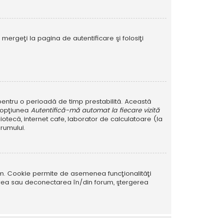
mergeţi la pagina de autentificare şi folosiţi
r pentru o perioadă de timp prestabilită. Această
i opţiunea
Autentifică-mă automat la fiecare vizită
iotecă, internet cafe, laborator de calculatoare (la
rumului.
rum. Cookie permite de asemenea funcţionalităţi
tarea sau deconectarea în/din forum, ştergerea