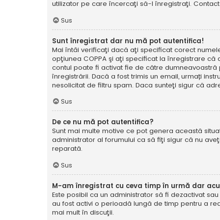
utilizator pe care încercaţi să-l înregistraţi. Contac
Sus
Sunt înregistrat dar nu mă pot autentifica!
Mai întâi verificaţi dacă aţi specificat corect numel
opţiunea COPPA şi aţi specificat la înregistrare că ave
contul poate fi activat fie de către dumneavoastră pe
înregistrării. Dacă a fost trimis un email, urmați ins
nesolicitat de filtru spam. Daca sunteţi sigur că adr
Sus
De ce nu mă pot autentifica?
Sunt mai multe motive ce pot genera această situație
administrator al forumului ca să fiţi sigur că nu av
reparată.
Sus
M-am înregistrat cu ceva timp în urmă dar ac
Este posibil ca un administrator să fi dezactivat sa
au fost activi o perioadă lungă de timp pentru a re
mai mult în discuţii.