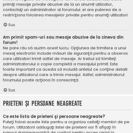
primiţi mesaje private abuzive de la un anumit utilizator,
contactaţi un administrator al forumului; el are puterea de a
restricţiona folosirea mesajelor private pentru anumiţi utilizatori.
Sus
Am primit spam-uri sau mesaje abuzive de la cineva din
forum!
Ne pare rău să auzim acest lucru. Opţiunea de trimitere a unui
mesaj electronic include măsuri de siguranţă pentru a observa
care utilizatori trimit astfel de mesaje. Ar trebui să trimiteţi
administratorului o copie completă a mesajului primit. Este
foarte important ca acesta să includă antetul ce conţine detalii
despre utilizatorul care a trimis mesajul. Astfel, administratorul
forumului poate acţiona în consecinţă.
Sus
Prieteni şi persoane neagreate
Ce este lista de prieteni şi persoane neagreate?
Puteţi folosi aceste liste pentru a organiza ceilalţi membri de pe
forum. Utilizatorii adăugaţi listei de prieteni vor fi afişaţi în
panoul dumneavoastră de control pentru acces rapid la