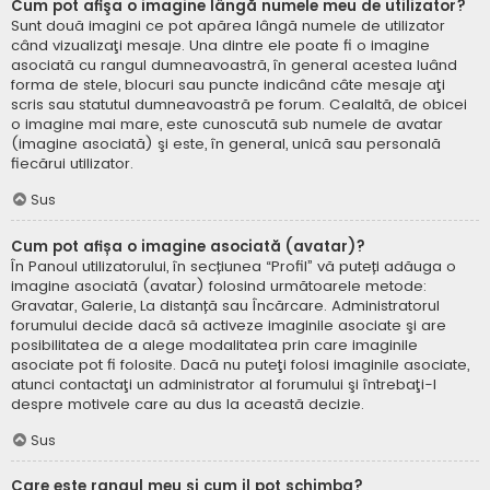
Cum pot afişa o imagine lângă numele meu de utilizator?
Sunt două imagini ce pot apărea lângă numele de utilizator
când vizualizaţi mesaje. Una dintre ele poate fi o imagine
asociată cu rangul dumneavoastră, în general acestea luând
forma de stele, blocuri sau puncte indicând câte mesaje aţi
scris sau statutul dumneavoastră pe forum. Cealaltă, de obicei
o imagine mai mare, este cunoscută sub numele de avatar
(imagine asociată) şi este, în general, unică sau personală
fiecărui utilizator.
Sus
Cum pot afișa o imagine asociată (avatar)?
În Panoul utilizatorului, în secțiunea “Profil” vă puteți adăuga o
imagine asociată (avatar) folosind următoarele metode:
Gravatar, Galerie, La distanță sau Încărcare. Administratorul
forumului decide dacă să activeze imaginile asociate şi are
posibilitatea de a alege modalitatea prin care imaginile
asociate pot fi folosite. Dacă nu puteţi folosi imaginile asociate,
atunci contactaţi un administrator al forumului şi întrebaţi-l
despre motivele care au dus la această decizie.
Sus
Care este rangul meu şi cum il pot schimba?