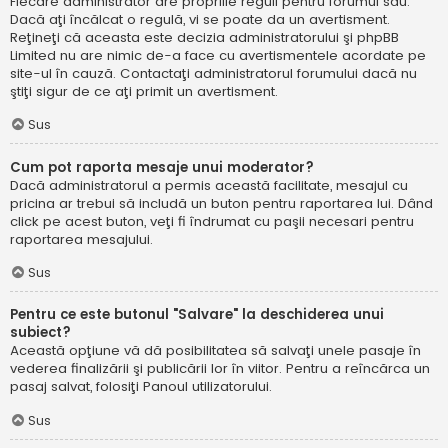
Fiecare administrator are propriile reguli pentru forumul său.
Dacă aţi încălcat o regulă, vi se poate da un avertisment.
Reţineţi că aceasta este decizia administratorului şi phpBB
Limited nu are nimic de-a face cu avertismentele acordate pe
site-ul în cauză. Contactaţi administratorul forumului dacă nu
ştiţi sigur de ce aţi primit un avertisment.
Sus
Cum pot raporta mesaje unui moderator?
Dacă administratorul a permis această facilitate, mesajul cu
pricina ar trebui să includă un buton pentru raportarea lui. Dând
click pe acest buton, veţi fi îndrumat cu paşii necesari pentru
raportarea mesajului.
Sus
Pentru ce este butonul "Salvare" la deschiderea unui
subiect?
Această opţiune vă dă posibilitatea să salvaţi unele pasaje în
vederea finalizării şi publicării lor în viitor. Pentru a reîncărca un
pasaj salvat, folosiţi Panoul utilizatorului.
Sus