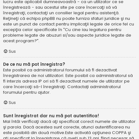
lucru este aplicabil dumneavoastră - ca un utilizator ce se
înregistrează - sau acestui site pe care încercaţi să vă
înregistraţi, contactaţi un consilier legal pentru asistenţă.
Reţineţi că echipa phpBB nu poate furniza sfaturi juridice şi nu
este un punct de contact pentru implicaţii legale de orice fel cu
excepţia celor specificate în "Cu cine iau legatura pentru
probleme legate de abuzuri si/sau aspecte juridice legate de
acest program?".
Sus
De ce nu mă pot înregistra?
Este posibil ca administratorul forumului să fi dezactivat
înregistrarea de noi utilizatori. Este posibil ca administratorul să
fi interzis adresa IP ori să fi dezactivat numele de utilizator pe
care încercaţi să-l înregistraţi. Contactați administratorul
forumului pentru ajutor.
Sus
Sunt înregistrat dar nu mă pot autentifica!
Mai întâi verificaţi dacă aţi specificat corect numele de utilizator
şi parola. Dacă acestea sunt corecte, atunci autentificarea nu
este posibilă din două motive.Este activată opţiunea COPPA şi
aţi specificat la înregistrare că aveţi sub 13 ani, fiind necesar să