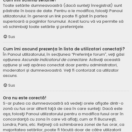
Cum îmi schimb setările?
Toate setările dumneavoastră (dacă sunteţi înregistrat) sunt
păstrate în baza de date. Pentru a le modifica, folosiţi Panoul
utilizatorului; în general un link poate fi găsit în partea
superioară a paginilor forumului. Acest lucru vă va permite să
vă schimbaţi toate setările şi preferinţele.
Sus
Cum îmi ascund prezența în lista de utilizatori conectați?
În Panoul utilizatorului, în secțiunea “Preferinţe forum”, veți găsi
opțiunea
Ascunde indicatorul de conectare
. Activați această
opțiune și veți apărea conectat doar pentru administratori,
moderatori și dumneavoastră. Veți fi contorizat ca utilizator
ascuns.
Sus
Ora nu este corectă!
S-ar putea ca dumneavoastră să vedeţi orele afişate dintr-o
zonă cu fus orar diferit faţă de cea în care sunteţi. Dacă este
aşa, folosiţi Panoul utilizatorului pentru a modifica fusul orar în
concordanţă cu zona în care vă aflaţi, cum ar fi Bucureşti,
Londra, Paris, etc. Reţineţi că schimbarea zonei de fus orar, ca
majoritatea setărilor, poate fi făcută doar de către utilizatorii