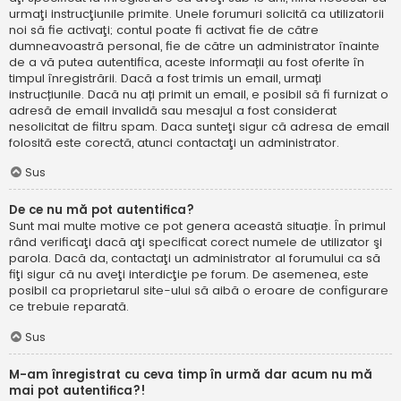
urmaţi instrucţiunile primite. Unele forumuri solicită ca utilizatorii
noi să fie activaţi; contul poate fi activat fie de către
dumneavoastră personal, fie de către un administrator înainte
de a vă putea autentifica, aceste informații au fost oferite în
timpul înregistrării. Dacă a fost trimis un email, urmați
instrucțiunile. Dacă nu ați primit un email, e posibil să fi furnizat o
adresă de email invalidă sau mesajul a fost considerat
nesolicitat de filtru spam. Daca sunteţi sigur că adresa de email
folosită este corectă, atunci contactaţi un administrator.
Sus
De ce nu mă pot autentifica?
Sunt mai multe motive ce pot genera această situație. În primul
rând verificaţi dacă aţi specificat corect numele de utilizator şi
parola. Dacă da, contactaţi un administrator al forumului ca să
fiţi sigur că nu aveţi interdicţie pe forum. De asemenea, este
posibil ca proprietarul site-ului să aibă o eroare de configurare
ce trebuie reparată.
Sus
M-am înregistrat cu ceva timp în urmă dar acum nu mă
mai pot autentifica?!