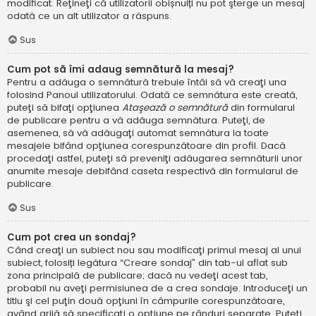
modificat. Reţineţi că utilizatorii obișnuiți nu pot şterge un mesaj
odată ce un alt utilizator a răspuns.
Sus
Cum pot să îmi adaug semnătură la mesaj?
Pentru a adăuga o semnătură trebuie întâi să vă creaţi una
folosind Panoul utilizatorului. Odată ce semnătura este creată,
puteţi să bifaţi opţiunea
Ataşează o semnătură
din formularul
de publicare pentru a vă adăuga semnătura. Puteţi, de
asemenea, să vă adăugaţi automat semnătura la toate
mesajele bifând opţiunea corespunzătoare din profil. Dacă
procedaţi astfel, puteţi să preveniţi adăugarea semnăturii unor
anumite mesaje debifând caseta respectivă din formularul de
publicare.
Sus
Cum pot crea un sondaj?
Când creaţi un subiect nou sau modificaţi primul mesaj al unui
subiect, folosiți legătura “Creare sondaj” din tab-ul aflat sub
zona principală de publicare; dacă nu vedeţi acest tab,
probabil nu aveţi permisiunea de a crea sondaje. Introduceţi un
titlu şi cel puţin două opţiuni în câmpurile corespunzătoare,
având grijă să specificaţi o opţiune pe rânduri separate. Puteţi