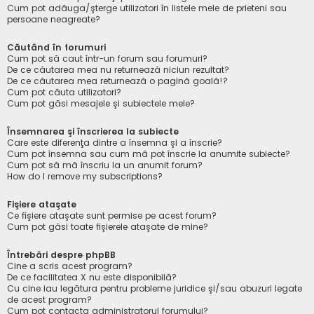
Cum pot adăuga/şterge utilizatori în listele mele de prieteni sau
persoane neagreate?
Căutând în forumuri
Cum pot să caut într-un forum sau forumuri?
De ce căutarea mea nu returnează niciun rezultat?
De ce căutarea mea returnează o pagină goală!?
Cum pot căuta utilizatori?
Cum pot găsi mesajele şi subiectele mele?
Însemnarea şi înscrierea la subiecte
Care este diferenţa dintre a însemna şi a înscrie?
Cum pot însemna sau cum mă pot înscrie la anumite subiecte?
Cum pot să mă înscriu la un anumit forum?
How do I remove my subscriptions?
Fişiere ataşate
Ce fişiere ataşate sunt permise pe acest forum?
Cum pot găsi toate fişierele ataşate de mine?
Întrebări despre phpBB
Cine a scris acest program?
De ce facilitatea X nu este disponibilă?
Cu cine iau legătura pentru probleme juridice şi/sau abuzuri legate
de acest program?
Cum pot contacta administratorul forumului?