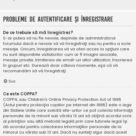
Probleme de autentificare şi înregistrare
De ce trebuie să mă înregistrez?
S-ar putea să nu fie nevoie, depinde de administratorul
forumului dacă e nevoie să vă înregistraţi sau nu pentru a scrie
mesaje. Oricum, înregistrarea vă va oferi acces la opţiuni care
nu sunt disponibile vizitatorilor cum ar fi imagini asociate,
mesaje private, trimiterea de email-uri altor utilizatori, înscrierea
în grupuri etc. Durează doar câteva momente, aşa că vă
recomandăm să vă înregistraţi.
Sus
Ce este COPPA?
COPPA, sau Children’s Online Privacy Protection Act of 1998
(Actul pentru protecţia copiilor pe internet din 1998) este o lege
din Statele Unite care solicită site-urilor ce pot colecta informaţii
personale de la minorii sub vârsta 13 ani să obţină acordul scris
al părinţilor sau altă metodă legală prin care tutorele legal îşi
dă acordul pentru colectarea informaţiilor personale de la
minorul cu vârsta sub 13 ani. Dacă nu sunteţi sigur dacă acest