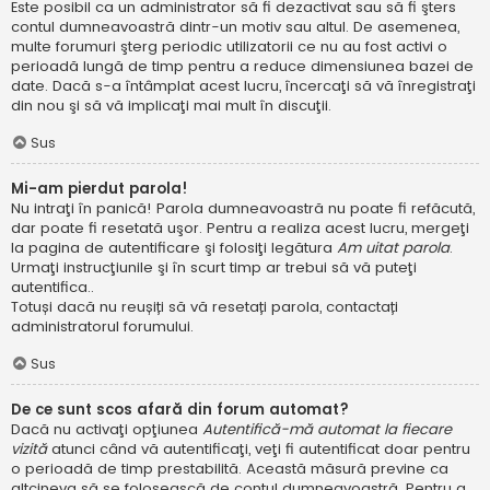
Este posibil ca un administrator să fi dezactivat sau să fi şters
contul dumneavoastră dintr-un motiv sau altul. De asemenea,
multe forumuri şterg periodic utilizatorii ce nu au fost activi o
perioadă lungă de timp pentru a reduce dimensiunea bazei de
date. Dacă s-a întâmplat acest lucru, încercaţi să vă înregistraţi
din nou şi să vă implicaţi mai mult în discuţii.
Sus
Mi-am pierdut parola!
Nu intraţi în panică! Parola dumneavoastră nu poate fi refăcută,
dar poate fi resetată uşor. Pentru a realiza acest lucru, mergeţi
la pagina de autentificare şi folosiţi legătura
Am uitat parola
.
Urmaţi instrucţiunile şi în scurt timp ar trebui să vă puteţi
autentifica..
Totuși dacă nu reușiți să vă resetați parola, contactați
administratorul forumului.
Sus
De ce sunt scos afară din forum automat?
Dacă nu activaţi opţiunea
Autentifică-mă automat la fiecare
vizită
atunci când vă autentificaţi, veţi fi autentificat doar pentru
o perioadă de timp prestabilită. Această măsură previne ca
altcineva să se folosească de contul dumneavoastră. Pentru a