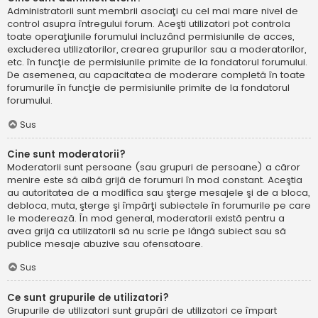
Administratorii sunt membrii asociaţi cu cel mai mare nivel de
control asupra întregului forum. Aceşti utilizatori pot controla
toate operaţiunile forumului incluzând permisiunile de acces,
excluderea utilizatorilor, crearea grupurilor sau a moderatorilor,
etc. în funcţie de permisiunile primite de la fondatorul forumului.
De asemenea, au capacitatea de moderare completă în toate
forumurile în funcţie de permisiunile primite de la fondatorul
forumului.
Sus
Cine sunt moderatorii?
Moderatorii sunt persoane (sau grupuri de persoane) a căror
menire este să aibă grijă de forumuri în mod constant. Aceştia
au autoritatea de a modifica sau şterge mesajele şi de a bloca,
debloca, muta, şterge şi împărţi subiectele în forumurile pe care
le moderează. În mod general, moderatorii există pentru a
avea grijă ca utilizatorii să nu scrie pe lângă subiect sau să
publice mesaje abuzive sau ofensatoare.
Sus
Ce sunt grupurile de utilizatori?
Grupurile de utilizatori sunt grupări de utilizatori ce împart