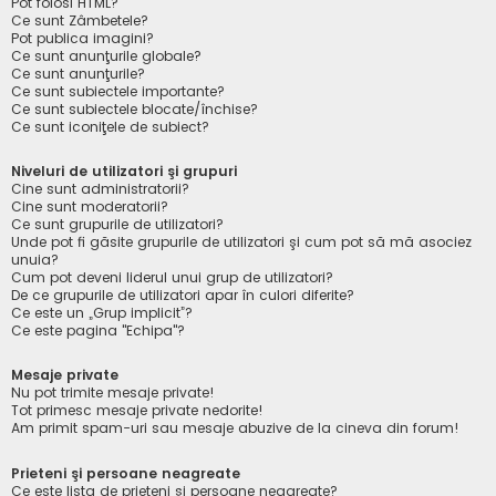
Pot folosi HTML?
Ce sunt Zâmbetele?
Pot publica imagini?
Ce sunt anunţurile globale?
Ce sunt anunţurile?
Ce sunt subiectele importante?
Ce sunt subiectele blocate/închise?
Ce sunt iconiţele de subiect?
Niveluri de utilizatori şi grupuri
Cine sunt administratorii?
Cine sunt moderatorii?
Ce sunt grupurile de utilizatori?
Unde pot fi găsite grupurile de utilizatori şi cum pot să mă asociez
unuia?
Cum pot deveni liderul unui grup de utilizatori?
De ce grupurile de utilizatori apar în culori diferite?
Ce este un „Grup implicit”?
Ce este pagina "Echipa"?
Mesaje private
Nu pot trimite mesaje private!
Tot primesc mesaje private nedorite!
Am primit spam-uri sau mesaje abuzive de la cineva din forum!
Prieteni şi persoane neagreate
Ce este lista de prieteni şi persoane neagreate?