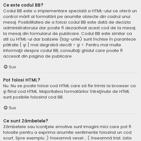
Ce este codul BB?
Codul BB este o implementare specială a HTML-ului ce oferă un
control mărit al formatării pe anumite obiecte din cadrul unui
mesaj. Posibilitatea de a folosi codul BB este dată de decizia
administratorului dar poate fi dezactivat acest cod de la mesaj
la mesaj din formularul de publicare. Codul BB este similar ca
stil cu HTML-ul dar balizele (tag-urile) sunt închise în paranteze
pătrate [ şi ] mai degrabă decât < şi >. Pentru mai multe
informaţii despre codul BB, consultaţi ghidul care poate fi
accesat din pagina de publicare.
Sus
Pot folosi HTML?
Nu. Nu se poate folosi cod HTML care să fie trimis la browser ca
şi fiind cod HTML. Majoritatea formatărilor întreţinute de HTML
sunt posibile folosind cod BB.
Sus
Ce sunt Zâmbetele?
Zâmbetele sau iconiţele emotive sunt imagini mici care pot fi
folosite pentru a exprima anumite sentimente folosind un cod
scurt. Spre exemplu :) înseamnă vesel , :( înseamnă trist. Lista