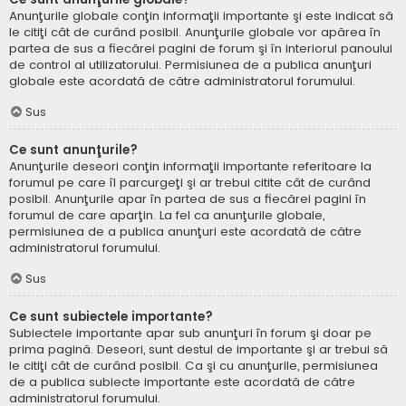
Anunţurile globale conţin informaţii importante şi este indicat să
le citiţi cât de curând posibil. Anunţurile globale vor apărea în
partea de sus a fiecărei pagini de forum şi în interiorul panoului
de control al utilizatorului. Permisiunea de a publica anunţuri
globale este acordată de către administratorul forumului.
Sus
Ce sunt anunţurile?
Anunţurile deseori conţin informaţii importante referitoare la
forumul pe care îl parcurgeţi şi ar trebui citite cât de curând
posibil. Anunţurile apar în partea de sus a fiecărei pagini în
forumul de care aparţin. La fel ca anunţurile globale,
permisiunea de a publica anunţuri este acordată de către
administratorul forumului.
Sus
Ce sunt subiectele importante?
Subiectele importante apar sub anunţuri în forum şi doar pe
prima pagină. Deseori, sunt destul de importante şi ar trebui să
le citiţi cât de curând posibil. Ca şi cu anunţurile, permisiunea
de a publica subiecte importante este acordată de către
administratorul forumului.