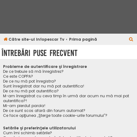
C
Către site-ul Infopescar Tv
Prima pagină
ă
Întrebări puse frecvent
u
t
Probleme de autentificare şi înregistrare
a
De ce trebuie să mă înregistrez?
Ce este COPPA?
r
De ce nu mă pot înregistra?
Sunt înregistrat dar nu mă pot autentifica!
e
De ce nu mă pot autentifica?
M-am înregistrat cu ceva timp în urmă dar acum nu mă mai pot
autentifica?!
Mi-am pierdut parola!
De ce sunt scos afară din forum automat?
Ce face opţiunea „Şterge toate cookie-urile forumului”?
Setările şi preferinţele utilizatorului
Cum îmi schimb setările?