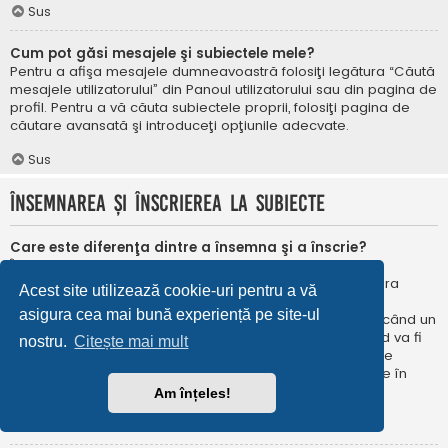
Sus
Cum pot găsi mesajele şi subiectele mele?
Pentru a afişa mesajele dumneavoastră folosiţi legătura “Căută
mesajele utilizatorului” din Panoul utilizatorului sau din pagina de
profil. Pentru a vă căuta subiectele proprii, folosiţi pagina de
căutare avansată şi introduceţi opţiunile adecvate.
Sus
Însemnarea şi înscrierea la subiecte
Care este diferenţa dintre a însemna şi a înscrie?
În phpBB 3.0 însemnarea era foarte asemănătoare cu
însemnarea în browser-ul web. Nu eraţi notificat când era
Acest site utilizează cookie-uri pentru a vă
publicat un răspuns. În phpBB 3.1, însemnarea este
asigura cea mai bună experiență pe site-ul
asemănătoarea înscrierii la un subiect. Puteți fi notificat când un
subiect este actualizat. Înscriindu-vă, veţi fi notificat când va fi
nostru.
Citește mai mult
publicat un răspuns în subiectul sau în forum. Opțiunile de
notificare pentru însemnare și înscriere pot fi configurate în
Panoul utilizatorului, sub “Preferințe forum”.
Am înțeles!
Sus