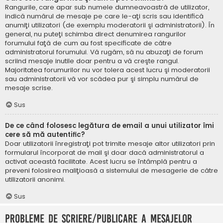
Rangurile, care apar sub numele dumneavoastră de utilizator,
indică numărul de mesaje pe care le-aţi scris sau identifică
anumiţi utilizatori (de exemplu moderatorii şi administratorii). În
general, nu puteţi schimba direct denumirea rangurilor
forumului faţă de cum au fost specificate de către
administratorul forumului. Vă rugăm, să nu abuzaţi de forum
scriind mesaje inutile doar pentru a vă creşte rangul.
Majoritatea forumurilor nu vor tolera acest lucru şi moderatorii
sau administratorii vă vor scădea pur şi simplu numărul de
mesaje scrise.
Sus
De ce când folosesc legătura de email a unui utilizator îmi
cere să mă autentific?
Doar utilizatorii înregistraţi pot trimite mesaje altor utilizatori prin
formularul încorporat de mail şi doar dacă administratorul a
activat această facilitate. Acest lucru se întâmplă pentru a
preveni folosirea maliţioasă a sistemului de mesagerie de către
utilizatorii anonimi.
Sus
Probleme de scriere/publicare a mesajelor