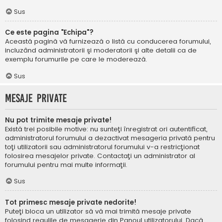
Sus
Ce este pagina "Echipa"?
Această pagină vă furnizează o listă cu conducerea forumului,
incluzând administratorii şi moderatorii şi alte detalii ca de
exemplu forumurile pe care le moderează.
Sus
Mesaje private
Nu pot trimite mesaje private!
Există trei posibile motive: nu sunteţi înregistrat ori autentificat,
administratorul forumului a dezactivat mesageria privată pentru
toţi utilizatorii sau administratorul forumului v-a restricţionat
folosirea mesajelor private. Contactaţi un administrator al
forumului pentru mai multe informaţii.
Sus
Tot primesc mesaje private nedorite!
Puteţi bloca un utilizator să vă mai trimită mesaje private
folosind regulile de mesagerie din Panoul utilizatorului. Dacă