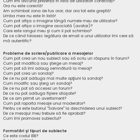
Cum îmi ascund prezența în lista de utilizatori conectați?
Ora nu este corectă!
Am schimbat zona de fus orar, dar ora tot este greşită!
Limba mea nu este în listă!
Cum pot afişa o imagine lângă numele meu de utilizator?
Cum pot afișa o imagine asociată (avatar)?
Care este rangul meu şi cum il pot schimba?
De ce când folosesc legătura de email a unui utilizator îmi cere să
mă autentific?
Probleme de scriere/publicare a mesajelor
Cum pot crea un nou subiect sau să scriu un răspuns în forum?
Cum pot modifica sau şterge un mesaj?
Cum pot să îmi adaug semnătură la mesaj?
Cum pot crea un sondaj?
De ce nu pot adăuga mai multe opţiuni la sondaj?
Cum modific sau şterg un sondaj?
De ce nu pot să accesez un forum?
De ce nu pot adăuga fişiere ataşate?
De ce am primit un avertisment?
Cum pot raporta mesaje unui moderator?
Pentru ce este butonul "Salvare" la deschiderea unui subiect?
De ce mesajul meu trebuie să fie aprobat?
Cum îmi promovez subiectul?
Formatări şi tipuri de subiecte
Ce este codul BB?