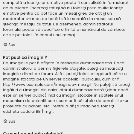
completă a iconiţelor emotive poate fi consultată în formularul
de publicare. Încercaţi totuşi să nu folosiţi prea multe iconiţe
emotive pentru că pot face un mesaj greu de citit şi un
moderator s-ar putea hotărî să le scoată din mesaj sau să
şteargă mesajul cu totul. De asemenea, administratorul
forumului poate să specifice o limită a numărului de zâmbete
ce se pot folosi în cadrul unui mesaj.
Sus
Pot publica imagini?
Da, imaginile pot fi afişate în mesajele dumneavoastră. Dacă
administratorul a permis fişierele ataşate, puteţi să încărcaţi
imaginile direct pe forum. Altfel, puteţi folosi o legatură către o
imagine stocată pe un server accesibil publicului, cum ar fi
http://www.exemplu.com/imaginea-mea.gif. Nu puteţi să creaţi
legături cu imagini din calculatorul dumneavoastră (doar dacă
este un server public), nici cu imagini stocate în spatele unui
mecanism de autentificare, cum ar fi căsuţele de email, site-uri
protejate cu parolă, etc. Pentru a afişa imaginea, folosiţi
eticheta codului BB [img].
Sus
Ce sunt anunţurile globale?