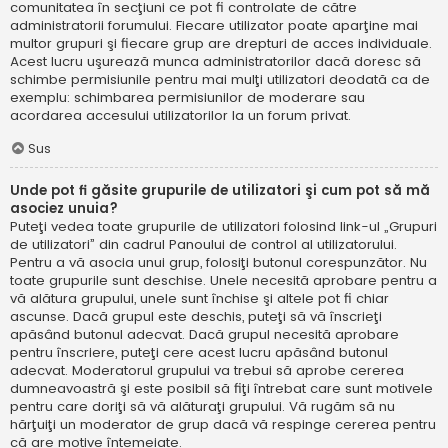
comunitatea în secţiuni ce pot fi controlate de către
administratorii forumului. Fiecare utilizator poate aparţine mai
multor grupuri şi fiecare grup are drepturi de acces individuale.
Acest lucru uşurează munca administratorilor dacă doresc să
schimbe permisiunile pentru mai mulţi utilizatori deodată ca de
exemplu: schimbarea permisiunilor de moderare sau
acordarea accesului utilizatorilor la un forum privat.
Sus
Unde pot fi găsite grupurile de utilizatori şi cum pot să mă
asociez unuia?
Puteţi vedea toate grupurile de utilizatori folosind link-ul „Grupuri
de utilizatori” din cadrul Panoului de control al utilizatorului.
Pentru a vă asocia unui grup, folosiţi butonul corespunzător. Nu
toate grupurile sunt deschise. Unele necesită aprobare pentru a
vă alătura grupului, unele sunt închise şi altele pot fi chiar
ascunse. Dacă grupul este deschis, puteţi să vă înscrieţi
apăsând butonul adecvat. Dacă grupul necesită aprobare
pentru înscriere, puteţi cere acest lucru apăsând butonul
adecvat. Moderatorul grupului va trebui să aprobe cererea
dumneavoastră şi este posibil să fiţi întrebat care sunt motivele
pentru care doriţi să vă alăturaţi grupului. Vă rugăm să nu
hărţuiţi un moderator de grup dacă vă respinge cererea pentru
că are motive întemeiate.