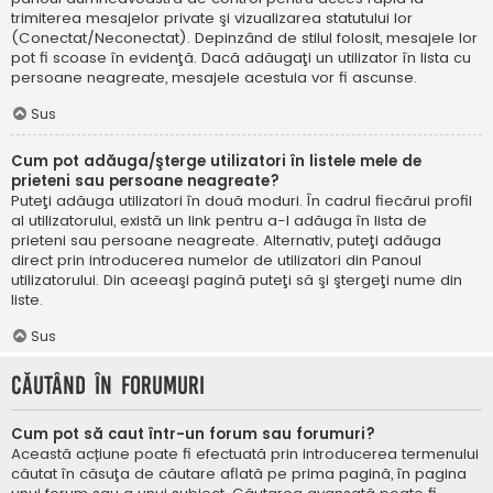
trimiterea mesajelor private şi vizualizarea statutului lor
(Conectat/Neconectat). Depinzând de stilul folosit, mesajele lor
pot fi scoase în evidenţă. Dacă adăugaţi un utilizator în lista cu
persoane neagreate, mesajele acestuia vor fi ascunse.
Sus
Cum pot adăuga/şterge utilizatori în listele mele de
prieteni sau persoane neagreate?
Puteţi adăuga utilizatori în două moduri. În cadrul fiecărui profil
al utilizatorului, există un link pentru a-l adăuga în lista de
prieteni sau persoane neagreate. Alternativ, puteţi adăuga
direct prin introducerea numelor de utilizatori din Panoul
utilizatorului. Din aceeaşi pagină puteţi să şi ştergeţi nume din
liste.
Sus
Căutând în forumuri
Cum pot să caut într-un forum sau forumuri?
Această acțiune poate fi efectuată prin introducerea termenului
căutat în căsuţa de căutare aflată pe prima pagină, în pagina