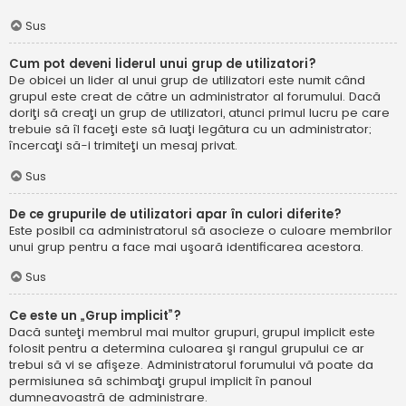
Sus
Cum pot deveni liderul unui grup de utilizatori?
De obicei un lider al unui grup de utilizatori este numit când
grupul este creat de către un administrator al forumului. Dacă
doriţi să creaţi un grup de utilizatori, atunci primul lucru pe care
trebuie să îl faceţi este să luaţi legătura cu un administrator;
încercaţi să-i trimiteţi un mesaj privat.
Sus
De ce grupurile de utilizatori apar în culori diferite?
Este posibil ca administratorul să asocieze o culoare membrilor
unui grup pentru a face mai uşoară identificarea acestora.
Sus
Ce este un „Grup implicit”?
Dacă sunteţi membrul mai multor grupuri, grupul implicit este
folosit pentru a determina culoarea şi rangul grupului ce ar
trebui să vi se afişeze. Administratorul forumului vă poate da
permisiunea să schimbaţi grupul implicit în panoul
dumneavoastră de administrare.