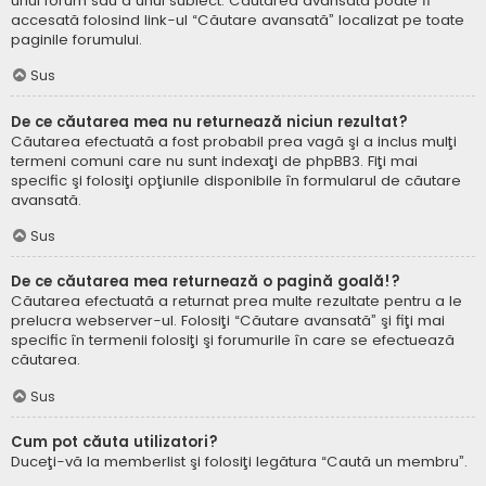
unui forum sau a unui subiect. Căutarea avansată poate fi
accesată folosind link-ul “Căutare avansată” localizat pe toate
paginile forumului.
Sus
De ce căutarea mea nu returnează niciun rezultat?
Căutarea efectuată a fost probabil prea vagă şi a inclus mulţi
termeni comuni care nu sunt indexaţi de phpBB3. Fiţi mai
specific şi folosiţi opţiunile disponibile în formularul de căutare
avansată.
Sus
De ce căutarea mea returnează o pagină goală!?
Căutarea efectuată a returnat prea multe rezultate pentru a le
prelucra webserver-ul. Folosiţi “Căutare avansată” şi fiţi mai
specific în termenii folosiţi şi forumurile în care se efectuează
căutarea.
Sus
Cum pot căuta utilizatori?
Duceţi-vă la memberlist şi folosiţi legătura “Caută un membru”.