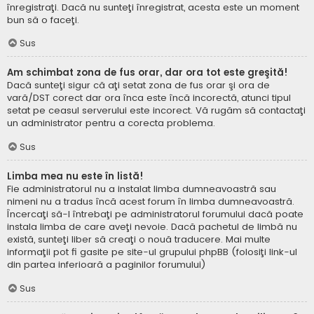
înregistraţi. Dacă nu sunteţi înregistrat, acesta este un moment
bun să o faceţi.
Sus
Am schimbat zona de fus orar, dar ora tot este greşită!
Dacă sunteţi sigur că aţi setat zona de fus orar şi ora de
vară/DST corect dar ora înca este încă incorectă, atunci tipul
setat pe ceasul serverului este incorect. Vă rugăm să contactaţi
un administrator pentru a corecta problema.
Sus
Limba mea nu este în listă!
Fie administratorul nu a instalat limba dumneavoastră sau
nimeni nu a tradus încă acest forum în limba dumneavoastră.
Încercaţi să-l întrebaţi pe administratorul forumului dacă poate
instala limba de care aveţi nevoie. Dacă pachetul de limbă nu
există, sunteţi liber să creaţi o nouă traducere. Mai multe
informaţii pot fi gasite pe site-ul grupului phpBB (folosiţi link-ul
din partea inferioară a paginilor forumului)
Sus