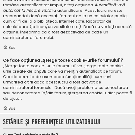
rămâne autentificat tot timpul, bifaţi opţiunea
Autentifică-mă
automat la fiecare vizită
la autentificare. Acest lucru nu este
recomandat dacă accesaţi forumul de la un calculator public,
cum ar fi de la o bibliotecă, internet cafe, laborator de
calculatoare (la liceu/universitate etc.). Dacă nu vedeţi această
opţiune, înseamnă că a fost dezactivată de către un
adminstrator al forumului.
Sus
Ce face opţiunea „Şterge toate cookie-urile forumului”?
„Şterge toate cookie-urile forumului” va şterge toate cookie-
urile create de phpBB care vă menţin autentificat pe forum.
Cookie permite de asemenea funcţionalităţi cum sunt
urmărirea citirii dacă acest lucru a fost activat de
administratorul forumului. Dacă aveţi probleme cu conectarea
sau deconectarea în/din forum, ştergerea cookie-urilor poate fi
de ajutor.
Sus
Setările şi preferinţele utilizatorului