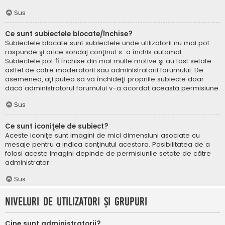
Sus
Ce sunt subiectele blocate/închise?
Subiectele blocate sunt subiectele unde utilizatorii nu mai pot
răspunde şi orice sondaj conţinut s-a închis automat.
Subiectele pot fi închise din mai multe motive şi au fost setate
astfel de către moderatorii sau administratorii forumului. De
asemenea, aţi putea să vă închideţi propriile subiecte doar
dacă administratorul forumului v-a acordat această permisiune.
Sus
Ce sunt iconiţele de subiect?
Aceste iconiţe sunt imagini de mici dimensiuni asociate cu
mesaje pentru a indica conţinutul acestora. Posibilitatea de a
folosi aceste imagini depinde de permisiunile setate de către
administrator.
Sus
Niveluri de utilizatori şi grupuri
Cine sunt administratorii?