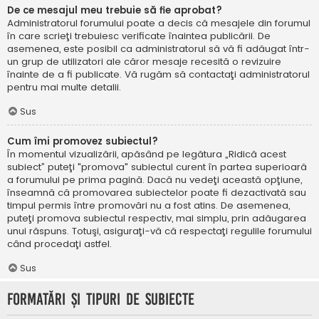
De ce mesajul meu trebuie să fie aprobat?
Administratorul forumului poate a decis că mesajele din forumul
în care scrieţi trebuiesc verificate înaintea publicării. De
asemenea, este posibil ca administratorul să vă fi adăugat într-
un grup de utilizatori ale căror mesaje recesită o revizuire
înainte de a fi publicate. Vă rugăm să contactaţi administratorul
pentru mai multe detalii.
Sus
Cum îmi promovez subiectul?
În momentul vizualizării, apăsând pe legătura „Ridică acest
subiect” puteţi "promova" subiectul curent în partea superioară
a forumului pe prima pagină. Dacă nu vedeţi această opţiune,
înseamnă că promovarea subiectelor poate fi dezactivată sau
timpul permis între promovări nu a fost atins. De asemenea,
puteţi promova subiectul respectiv, mai simplu, prin adăugarea
unui răspuns. Totuşi, asiguraţi-vă că respectaţi regulile forumului
când procedaţi astfel.
Sus
Formatări şi tipuri de subiecte