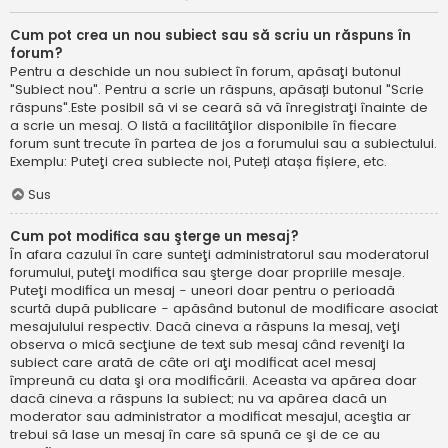
Cum pot crea un nou subiect sau să scriu un răspuns în
forum?
Pentru a deschide un nou subiect în forum, apăsaţi butonul
"Subiect nou". Pentru a scrie un răspuns, apăsați butonul "Scrie
răspuns".Este posibil să vi se ceară să vă înregistraţi înainte de
a scrie un mesaj. O listă a facilităţilor disponibile în fiecare
forum sunt trecute în partea de jos a forumului sau a subiectului.
Exemplu: Puteţi crea subiecte noi, Puteți atașa fișiere, etc.
Sus
Cum pot modifica sau şterge un mesaj?
În afara cazului în care sunteţi administratorul sau moderatorul
forumului, puteţi modifica sau şterge doar propriile mesaje.
Puteţi modifica un mesaj - uneori doar pentru o perioadă
scurtă după publicare - apăsând butonul de modificare asociat
mesajulului respectiv. Dacă cineva a răspuns la mesaj, veţi
observa o mică secţiune de text sub mesaj când reveniţi la
subiect care arată de câte ori aţi modificat acel mesaj
împreună cu data şi ora modificării. Aceasta va apărea doar
dacă cineva a răspuns la subiect; nu va apărea dacă un
moderator sau administrator a modificat mesajul, aceştia ar
trebui să lase un mesaj în care să spună ce şi de ce au