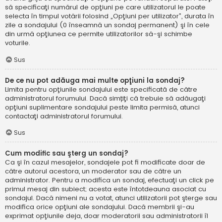
să specificaţi numărul de opţiuni pe care utilizatorul le poate
selecta în timpul votării folosind „Opţiuni per utilizator”, durata în
zile a sondajului (0 înseamnă un sondaj permanent) şi în cele
din urmă opţiunea ce permite utilizatorilor să-şi schimbe
voturile.
Sus
De ce nu pot adăuga mai multe opţiuni la sondaj?
Limita pentru opţiunile sondajului este specificată de către
administratorul forumului. Dacă simțiţi că trebuie să adăugaţi
opţiuni suplimentare sondajului peste limita permisă, atunci
contactaţi administratorul forumului.
Sus
Cum modific sau şterg un sondaj?
Ca şi în cazul mesajelor, sondajele pot fi modificate doar de
către autorul acestora, un moderator sau de către un
administrator. Pentru a modifica un sondaj, efectuaţi un click pe
primul mesaj din subiect; acesta este întotdeauna asociat cu
sondajul. Dacă nimeni nu a votat, atunci utilizatorii pot şterge sau
modifica orice opţiuni ale sondajului. Dacă membrii şi-au
exprimat opţiunile deja, doar moderatorii sau administratorii îl