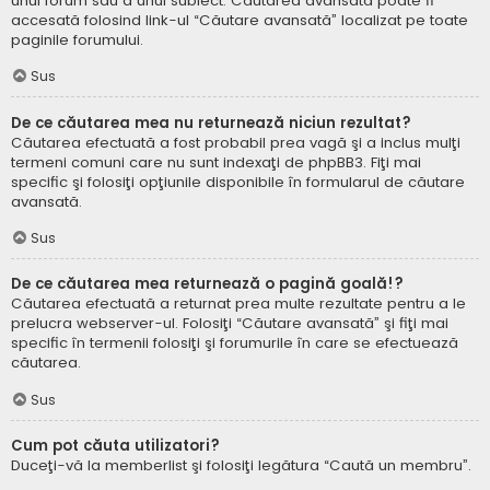
unui forum sau a unui subiect. Căutarea avansată poate fi
accesată folosind link-ul “Căutare avansată” localizat pe toate
paginile forumului.
Sus
De ce căutarea mea nu returnează niciun rezultat?
Căutarea efectuată a fost probabil prea vagă şi a inclus mulţi
termeni comuni care nu sunt indexaţi de phpBB3. Fiţi mai
specific şi folosiţi opţiunile disponibile în formularul de căutare
avansată.
Sus
De ce căutarea mea returnează o pagină goală!?
Căutarea efectuată a returnat prea multe rezultate pentru a le
prelucra webserver-ul. Folosiţi “Căutare avansată” şi fiţi mai
specific în termenii folosiţi şi forumurile în care se efectuează
căutarea.
Sus
Cum pot căuta utilizatori?
Duceţi-vă la memberlist şi folosiţi legătura “Caută un membru”.