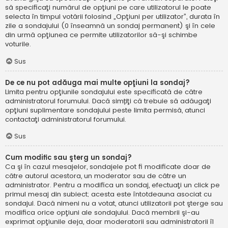
să specificaţi numărul de opţiuni pe care utilizatorul le poate
selecta în timpul votării folosind „Opţiuni per utilizator”, durata în
zile a sondajului (0 înseamnă un sondaj permanent) şi în cele
din urmă opţiunea ce permite utilizatorilor să-şi schimbe
voturile.
Sus
De ce nu pot adăuga mai multe opţiuni la sondaj?
Limita pentru opţiunile sondajului este specificată de către
administratorul forumului. Dacă simțiţi că trebuie să adăugaţi
opţiuni suplimentare sondajului peste limita permisă, atunci
contactaţi administratorul forumului.
Sus
Cum modific sau şterg un sondaj?
Ca şi în cazul mesajelor, sondajele pot fi modificate doar de
către autorul acestora, un moderator sau de către un
administrator. Pentru a modifica un sondaj, efectuaţi un click pe
primul mesaj din subiect; acesta este întotdeauna asociat cu
sondajul. Dacă nimeni nu a votat, atunci utilizatorii pot şterge sau
modifica orice opţiuni ale sondajului. Dacă membrii şi-au
exprimat opţiunile deja, doar moderatorii sau administratorii îl