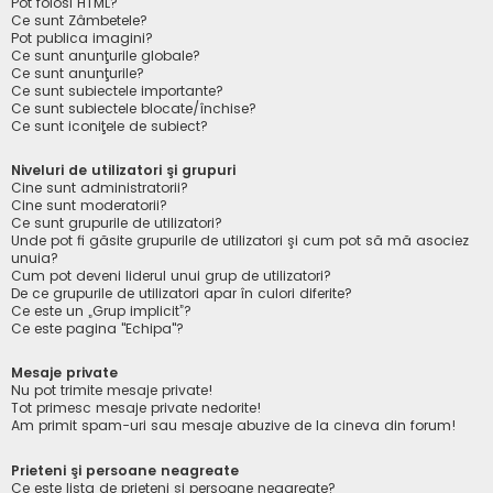
Pot folosi HTML?
Ce sunt Zâmbetele?
Pot publica imagini?
Ce sunt anunţurile globale?
Ce sunt anunţurile?
Ce sunt subiectele importante?
Ce sunt subiectele blocate/închise?
Ce sunt iconiţele de subiect?
Niveluri de utilizatori şi grupuri
Cine sunt administratorii?
Cine sunt moderatorii?
Ce sunt grupurile de utilizatori?
Unde pot fi găsite grupurile de utilizatori şi cum pot să mă asociez
unuia?
Cum pot deveni liderul unui grup de utilizatori?
De ce grupurile de utilizatori apar în culori diferite?
Ce este un „Grup implicit”?
Ce este pagina "Echipa"?
Mesaje private
Nu pot trimite mesaje private!
Tot primesc mesaje private nedorite!
Am primit spam-uri sau mesaje abuzive de la cineva din forum!
Prieteni şi persoane neagreate
Ce este lista de prieteni şi persoane neagreate?