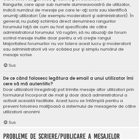
Rangurile, care apar sub numele dumneavoastră de utilizator,
indică numărul de mesaje pe care le-aţi scris sau identifică
anumiţi utilizatori (de exemplu moderatorii şi administratorii). În
general, nu puteţi schimba direct denumirea rangurilor
forumului faţă de cum au fost specificate de către
administratorul forumului. Vă rugăm, să nu abuzaţi de forum
scriind mesaje inutile doar pentru a vă creşte rangul.
Majoritatea forumurilor nu vor tolera acest lucru şi moderatorii
sau administratorii vă vor scădea pur şi simplu numărul de
mesaje scrise.
Sus
De ce când folosesc legătura de email a unui utilizator îmi
cere să mă autentific?
Doar utilizatorii înregistraţi pot trimite mesaje altor utilizatori prin
formularul încorporat de mail şi doar dacă administratorul a
activat această facilitate. Acest lucru se întâmplă pentru a
preveni folosirea maliţioasă a sistemului de mesagerie de către
utilizatorii anonimi.
Sus
Probleme de scriere/publicare a mesajelor