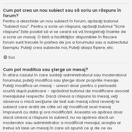
Cum pot crea un nou subiect sau să scriu un răspuns în
forum?
Pentru a deschide un nou subiect în forum, apăsaţi butonul
"Subiect nou". Pentru a scrie un răspuns, apăsați butonul "Scrie
răspuns".Este posibil să vi se ceară să vă înregistraţi înainte de
a scrie un mesaj. O listă a facilităţilor disponibile în fiecare
forum sunt trecute în partea de jos a forumului sau a subiectului.
Exemplu: Puteţi crea subiecte noi, Puteți atașa fișiere, etc.
Sus
Cum pot modifica sau şterge un mesaj?
În afara cazului în care sunteţi administratorul sau moderatorul
forumului, puteţi modifica sau şterge doar propriile mesaje.
Puteţi modifica un mesaj - uneori doar pentru o perioadă
scurtă după publicare - apăsând butonul de modificare asociat
mesajulului respectiv. Dacă cineva a răspuns la mesaj, veţi
observa o mică secţiune de text sub mesaj când reveniţi la
subiect care arată de câte ori aţi modificat acel mesaj
împreună cu data şi ora modificării. Aceasta va apărea doar
dacă cineva a răspuns la subiect; nu va apărea dacă un
moderator sau administrator a modificat mesajul, aceştia ar
trebui să lase un mesaj în care să spună ce şi de ce au