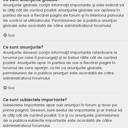
Anunţurile globale conţin informaţii importante şi este indicat să
le citiţi cât de curând posibil. Anunţurile globale vor apărea în
partea de sus a fiecărei pagini de forum şi în interiorul panoului
de control al utilizatorului. Permisiunea de a publica anunţuri
globale este acordată de către administratorul forumului.
Sus
Ce sunt anunţurile?
Anunţurile deseori conţin informaţii importante referitoare la
forumul pe care îl parcurgeţi şi ar trebui citite cât de curând
posibil. Anunţurile apar în partea de sus a fiecărei pagini în
forumul de care aparţin. La fel ca anunţurile globale,
permisiunea de a publica anunţuri este acordată de către
administratorul forumului.
Sus
Ce sunt subiectele importante?
Subiectele importante apar sub anunţuri în forum şi doar pe
prima pagină. Deseori, sunt destul de importante şi ar trebui să
le citiţi cât de curând posibil. Ca şi cu anunţurile, permisiunea
de a publica subiecte importante este acordată de către
administratorul forumului.