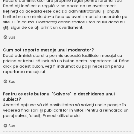
Fiecare administrator are propriile reguli pentru forumul său.
Dacă aţi încălcat o regulă, vi se poate da un avertisment.
Reţineţi că aceasta este decizia administratorului şi phpBB
Limited nu are nimic de-a face cu avertismentele acordate pe
site-ul în cauză. Contactaţi administratorul forumului dacă nu
ştiţi sigur de ce aţi primit un avertisment.
Sus
Cum pot raporta mesaje unui moderator?
Dacă administratorul a permis această facilitate, mesajul cu
pricina ar trebui să includă un buton pentru raportarea lui. Dând
click pe acest buton, veţi fi îndrumat cu paşii necesari pentru
raportarea mesajului.
Sus
Pentru ce este butonul "Salvare" la deschiderea unui
subiect?
Această opţiune vă dă posibilitatea să salvaţi unele pasaje în
vederea finalizării şi publicării lor în viitor. Pentru a reîncărca un
pasaj salvat, folosiţi Panoul utilizatorului.
Sus