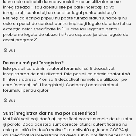
lucru este aplicabil dumneavoastră - ca un utilizator ce se
înregistrează - sau acestui site pe care încercaţi să vă
înregistraţi, contactaţi un consilier legal pentru asistenţă.
Reţineţi că echipa phpBB nu poate furniza sfaturi juridice şi nu
este un punct de contact pentru implicaţii legale de orice fel cu
excepţia celor specificate în "Cu cine iau legatura pentru
probleme legate de abuzuri si/sau aspecte juridice legate de
acest program?".
Sus
De ce nu mă pot înregistra?
Este posibil ca administratorul forumului să fi dezactivat
înregistrarea de noi utilizatori. Este posibil ca administratorul să
fi interzis adresa IP ori să fi dezactivat numele de utilizator pe
care încercaţi să-l înregistraţi. Contactați administratorul
forumului pentru ajutor.
Sus
Sunt înregistrat dar nu mă pot autentifica!
Mai întâi verificaţi dacă aţi specificat corect numele de utilizator
şi parola. Dacă acestea sunt corecte, atunci autentificarea nu
este posibilă din două motive.Este activată opţiunea COPPA şi
aţi specificat la înregistrare că aveţi sub 13 ani, fiind necesar să