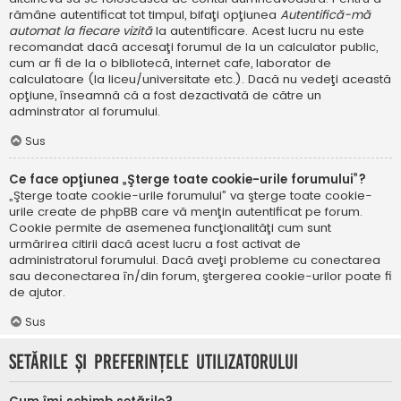
rămâne autentificat tot timpul, bifaţi opţiunea
Autentifică-mă
automat la fiecare vizită
la autentificare. Acest lucru nu este
recomandat dacă accesaţi forumul de la un calculator public,
cum ar fi de la o bibliotecă, internet cafe, laborator de
calculatoare (la liceu/universitate etc.). Dacă nu vedeţi această
opţiune, înseamnă că a fost dezactivată de către un
adminstrator al forumului.
Sus
Ce face opţiunea „Şterge toate cookie-urile forumului”?
„Şterge toate cookie-urile forumului” va şterge toate cookie-
urile create de phpBB care vă menţin autentificat pe forum.
Cookie permite de asemenea funcţionalităţi cum sunt
urmărirea citirii dacă acest lucru a fost activat de
administratorul forumului. Dacă aveţi probleme cu conectarea
sau deconectarea în/din forum, ştergerea cookie-urilor poate fi
de ajutor.
Sus
Setările şi preferinţele utilizatorului