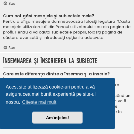
Sus
Cum pot găsi mesajele şi subiectele mele?
Pentru a afişa mesajele dumneavoastră folosiţi legătura “Căută
mesajele utilizatorului” din Panoul utilizatorului sau din pagina de
profil. Pentru a vă căuta subiectele proprii, folosiţi pagina de
căutare avansată şi introduceţi opţiunile adecvate.
Sus
Însemnarea şi înscrierea la subiecte
Care este diferenţa dintre a însemna şi a înscrie?
În phpBB 3.0 însemnarea era foarte asemănătoare cu
însemnarea în browser-ul web. Nu eraţi notificat când era
Acest site utilizează cookie-uri pentru a vă
publicat un răspuns. În phpBB 3.1, însemnarea este
asigura cea mai bună experiență pe site-ul
asemănătoarea înscrierii la un subiect. Puteți fi notificat când un
subiect este actualizat. Înscriindu-vă, veţi fi notificat când va fi
nostru.
Citește mai mult
publicat un răspuns în subiectul sau în forum. Opțiunile de
notificare pentru însemnare și înscriere pot fi configurate în
Panoul utilizatorului, sub “Preferințe forum”.
Am înțeles!
Sus