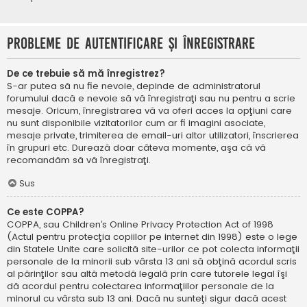
Probleme de autentificare şi înregistrare
De ce trebuie să mă înregistrez?
S-ar putea să nu fie nevoie, depinde de administratorul
forumului dacă e nevoie să vă înregistraţi sau nu pentru a scrie
mesaje. Oricum, înregistrarea vă va oferi acces la opţiuni care
nu sunt disponibile vizitatorilor cum ar fi imagini asociate,
mesaje private, trimiterea de email-uri altor utilizatori, înscrierea
în grupuri etc. Durează doar câteva momente, aşa că vă
recomandăm să vă înregistraţi.
Sus
Ce este COPPA?
COPPA, sau Children’s Online Privacy Protection Act of 1998
(Actul pentru protecţia copiilor pe internet din 1998) este o lege
din Statele Unite care solicită site-urilor ce pot colecta informaţii
personale de la minorii sub vârsta 13 ani să obţină acordul scris
al părinţilor sau altă metodă legală prin care tutorele legal îşi
dă acordul pentru colectarea informaţiilor personale de la
minorul cu vârsta sub 13 ani. Dacă nu sunteţi sigur dacă acest