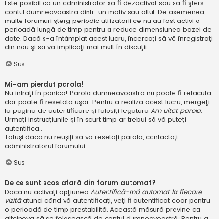
Este posibil ca un administrator să fi dezactivat sau să fi şters
contul dumneavoastră dintr-un motiv sau altul. De asemenea,
multe forumuri şterg periodic utilizatorii ce nu au fost activi o
perioadă lungă de timp pentru a reduce dimensiunea bazei de
date. Dacă s-a întâmplat acest lucru, încercaţi să vă înregistraţi
din nou şi să vă implicaţi mai mult în discuţii.
Sus
Mi-am pierdut parola!
Nu intraţi în panică! Parola dumneavoastră nu poate fi refăcută,
dar poate fi resetată uşor. Pentru a realiza acest lucru, mergeţi
la pagina de autentificare şi folosiţi legătura
Am uitat parola
.
Urmaţi instrucţiunile şi în scurt timp ar trebui să vă puteţi
autentifica..
Totuși dacă nu reușiți să vă resetați parola, contactați
administratorul forumului.
Sus
De ce sunt scos afară din forum automat?
Dacă nu activaţi opţiunea
Autentifică-mă automat la fiecare
vizită
atunci când vă autentificaţi, veţi fi autentificat doar pentru
o perioadă de timp prestabilită. Această măsură previne ca
altcineva să se folosească de contul dumneavoastră. Pentru a