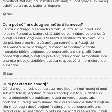
modificat. Reţineţi că utilizatorii obișnuiți nu pot şterge un mesaj
odată ce un alt utilizator a răspuns.
Sus
Cum pot să îmi adaug semnătură la mesaj?
Pentru a adăuga o semnătură trebuie întâi să vă creaţi una
folosind Panoul utilizatorului. Odată ce semnătura este creată,
puteţi să bifaţi opţiunea
Ataşează o semnătură
din formularul
de publicare pentru a vă adăuga semnătura. Puteţi, de
asemenea, să vă adăugaţi automat semnătura la toate
mesajele bifând opţiunea corespunzătoare din profil. Dacă
procedaţi astfel, puteţi să preveniţi adăugarea semnăturii unor
anumite mesaje debifând caseta respectivă din formularul de
publicare.
Sus
Cum pot crea un sondaj?
Când creaţi un subiect nou sau modificaţi primul mesaj al unui
subiect, folosiți legătura “Creare sondaj” din tab-ul aflat sub
zona principală de publicare; dacă nu vedeţi acest tab,
probabil nu aveţi permisiunea de a crea sondaje. Introduceţi un
titlu şi cel puţin două opţiuni în câmpurile corespunzătoare,
având grijă să specificaţi o opţiune pe rânduri separate. Puteţi