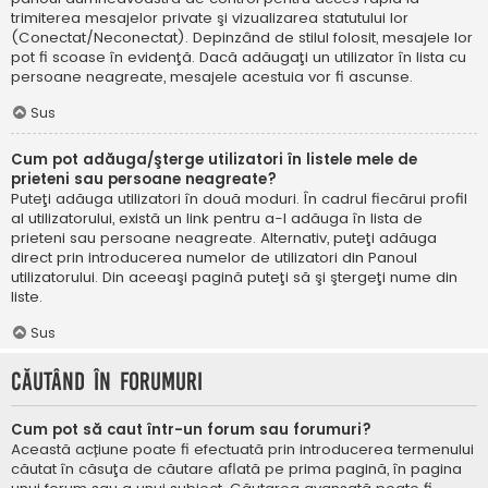
trimiterea mesajelor private şi vizualizarea statutului lor
(Conectat/Neconectat). Depinzând de stilul folosit, mesajele lor
pot fi scoase în evidenţă. Dacă adăugaţi un utilizator în lista cu
persoane neagreate, mesajele acestuia vor fi ascunse.
Sus
Cum pot adăuga/şterge utilizatori în listele mele de
prieteni sau persoane neagreate?
Puteţi adăuga utilizatori în două moduri. În cadrul fiecărui profil
al utilizatorului, există un link pentru a-l adăuga în lista de
prieteni sau persoane neagreate. Alternativ, puteţi adăuga
direct prin introducerea numelor de utilizatori din Panoul
utilizatorului. Din aceeaşi pagină puteţi să şi ştergeţi nume din
liste.
Sus
Căutând în forumuri
Cum pot să caut într-un forum sau forumuri?
Această acțiune poate fi efectuată prin introducerea termenului
căutat în căsuţa de căutare aflată pe prima pagină, în pagina