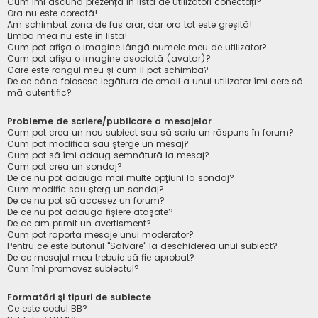
Cum îmi ascund prezența în lista de utilizatori conectați?
Ora nu este corectă!
Am schimbat zona de fus orar, dar ora tot este greşită!
Limba mea nu este în listă!
Cum pot afişa o imagine lângă numele meu de utilizator?
Cum pot afișa o imagine asociată (avatar)?
Care este rangul meu şi cum il pot schimba?
De ce când folosesc legătura de email a unui utilizator îmi cere să
mă autentific?
Probleme de scriere/publicare a mesajelor
Cum pot crea un nou subiect sau să scriu un răspuns în forum?
Cum pot modifica sau şterge un mesaj?
Cum pot să îmi adaug semnătură la mesaj?
Cum pot crea un sondaj?
De ce nu pot adăuga mai multe opţiuni la sondaj?
Cum modific sau şterg un sondaj?
De ce nu pot să accesez un forum?
De ce nu pot adăuga fişiere ataşate?
De ce am primit un avertisment?
Cum pot raporta mesaje unui moderator?
Pentru ce este butonul "Salvare" la deschiderea unui subiect?
De ce mesajul meu trebuie să fie aprobat?
Cum îmi promovez subiectul?
Formatări şi tipuri de subiecte
Ce este codul BB?