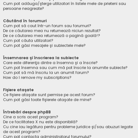
Cum pot adăuga/şterge utilizatori în listele mele de prieteni sau
persoane neagreate?
Căutând în forumuri
Cum pot să caut într-un forum sau forumuri?
De ce căutarea mea nu returnează niciun rezultat?
De ce căutarea mea returnează o pagină goală!?
Cum pot căuta utilizatori?
Cum pot găsi mesajele şi subiectele mele?
Însemnarea şi înscrierea la subiecte
Care este diferenţa dintre a însemna şi a înscrie?
Cum pot însemna sau cum mă pot înscrie la anumite subiecte?
Cum pot să mă înscriu la un anumit forum?
How do I remove my subscriptions?
Fişiere ataşate
Ce fişiere ataşate sunt permise pe acest forum?
Cum pot găsi toate fişierele ataşate de mine?
Întrebări despre phpBB
Cine a scris acest program?
De ce facilitatea X nu este disponibilă?
Cu cine iau legătura pentru probleme juridice şi/sau abuzuri legate
de acest program?
Cum pot contacta administratorul forumului?