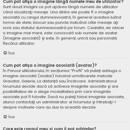
Cum pot afişa o imagine lângă numele meu de utilizator?
Sunt două imagini ce pot apărea lângă numele de utilizator
când vizualizaţi mesaje. Una dintre ele poate fi o imagine
asociată cu rangul dumneavoastră, în general acestea luând
forma de stele, blocuri sau puncte indicând câte mesaje aţi
scris sau statutul dumneavoastră pe forum. Cealaltă, de obicei
o imagine mai mare, este cunoscută sub numele de avatar
(imagine asociată) şi este, în general, unică sau personală
fiecărui utilizator.
Sus
Cum pot afișa o imagine asociată (avatar)?
În Panoul utilizatorului, în secțiunea “Profil” vă puteți adăuga o
imagine asociată (avatar) folosind următoarele metode:
Gravatar, Galerie, La distanță sau Încărcare. Administratorul
forumului decide dacă să activeze imaginile asociate şi are
posibilitatea de a alege modalitatea prin care imaginile
asociate pot fi folosite. Dacă nu puteţi folosi imaginile asociate,
atunci contactaţi un administrator al forumului şi întrebaţi-l
despre motivele care au dus la această decizie.
Sus
Care este rangul meu şi cum il pot schimba?