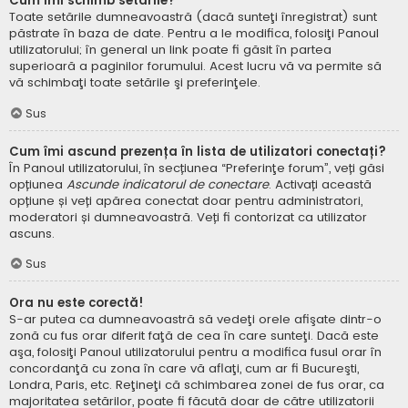
Cum îmi schimb setările?
Toate setările dumneavoastră (dacă sunteţi înregistrat) sunt
păstrate în baza de date. Pentru a le modifica, folosiţi Panoul
utilizatorului; în general un link poate fi găsit în partea
superioară a paginilor forumului. Acest lucru vă va permite să
vă schimbaţi toate setările şi preferinţele.
Sus
Cum îmi ascund prezența în lista de utilizatori conectați?
În Panoul utilizatorului, în secțiunea “Preferinţe forum”, veți găsi
opțiunea
Ascunde indicatorul de conectare
. Activați această
opțiune și veți apărea conectat doar pentru administratori,
moderatori și dumneavoastră. Veți fi contorizat ca utilizator
ascuns.
Sus
Ora nu este corectă!
S-ar putea ca dumneavoastră să vedeţi orele afişate dintr-o
zonă cu fus orar diferit faţă de cea în care sunteţi. Dacă este
aşa, folosiţi Panoul utilizatorului pentru a modifica fusul orar în
concordanţă cu zona în care vă aflaţi, cum ar fi Bucureşti,
Londra, Paris, etc. Reţineţi că schimbarea zonei de fus orar, ca
majoritatea setărilor, poate fi făcută doar de către utilizatorii