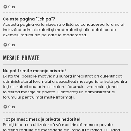
Sus
Ce este pagina "Echipa"?
Această pagină vă furnizează o listă cu conducerea forumului,
incluzând administratorii şi moderatorii şi alte detalii ca de
exemplu forumurile pe care le moderează.
Sus
Mesaje private
Nu pot trimite mesaje private!
Există trei posibile motive: nu sunteţi înregistrat ori autentificat,
administratorul forumului a dezactivat mesageria privată pentru
toţi utilizatorii sau administratorul forumului v-a restricţionat
folosirea mesajelor private. Contactaţi un administrator al
forumului pentru mai multe informaţii.
Sus
Tot primesc mesaje private nedorite!
Puteţi bloca un utilizator să vă mai trimită mesaje private
folosind regulile de mesagerie din Panoul utilizatorului. Dacă