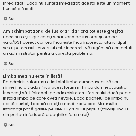
înregistraţi. Dacă nu sunteţi înregistrat, acesta este un moment
bun să o faceţi.
Sus
Am schimbat zona de fus orar, dar ora tot este greşită!
Dacă sunteţi sigur că aţi setat zona de fus orar şi ora de
vară/DST corect dar ora înca este încă incorectă, atunci tipul
setat pe ceasul serverului este incorect. Vă rugăm să contactaţi
un administrator pentru a corecta problema.
Sus
Limba mea nu este în listă!
Fie administratorul nu a instalat limba dumneavoastră sau
nimeni nu a tradus încă acest forum în limba dumneavoastră.
Încercaţi să-l întrebaţi pe administratorul forumului dacă poate
instala limba de care aveţi nevoie. Dacă pachetul de limbă nu
există, sunteţi liber să creaţi o nouă traducere. Mai multe
informaţii pot fi gasite pe site-ul grupului phpBB (folosiţi link-ul
din partea inferioară a paginilor forumului)
Sus