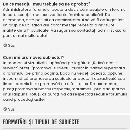
De ce mesajul meu trebuie să fie aprobat?
Administratorul forumului poate a decis că mesajele din forumul
în care scrieţi trebuiesc verificate înaintea publicării. De
asemenea, este posibil ca administratorul să vă fi adăugat într-
un grup de utilizatori ale căror mesaje recesită o revizuire
înainte de a fi publicate. Vă rugăm să contactaţi administratorul
pentru mai multe detalii.
Sus
Cum îmi promovez subiectul?
În momentul vizualizării, apăsând pe legătura „Ridică acest
subiect” puteţi "promova" subiectul curent în partea superioară
a forumului pe prima pagină. Dacă nu vedeţi această opţiune,
înseamnă că promovarea subiectelor poate fi dezactivată sau
timpul permis între promovări nu a fost atins. De asemenea,
puteţi promova subiectul respectiv, mai simplu, prin adăugarea
unui răspuns. Totuşi, asiguraţi-vă că respectaţi regulile forumului
când procedaţi astfel.
Sus
Formatări şi tipuri de subiecte