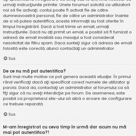
urmaţi instrucţiunile primite. Unele forumuri solicită ca utilizatorii
noi să fie activaţi; contul poate fi activat fie de către
dumneavoastră personal, fie de către un administrator înainte
de a vă putea autentifica, aceste informații au fost oferite în
timpul înregistrării. Dacă a fost trimis un email, urmați
instrucțiunile. Dacă nu ați primit un email, e posibil să fi furnizat o
adresă de email invalidă sau mesajul a fost considerat
nesolicitat de filtru spam. Daca sunteţi sigur că adresa de email
folosită este corectă, atunci contactaţi un administrator.
Sus
De ce nu mă pot autentifica?
Sunt mai multe motive ce pot genera această situație. În primul
rând verificaţi dacă aţi specificat corect numele de utilizator şi
parola. Dacă da, contactaţi un administrator al forumului ca să
fiţi sigur că nu aveţi interdicţie pe forum. De asemenea, este
posibil ca proprietarul site-ului să aibă o eroare de configurare
ce trebuie reparată.
Sus
M-am înregistrat cu ceva timp în urmă dar acum nu mă
mai pot autentifica?!