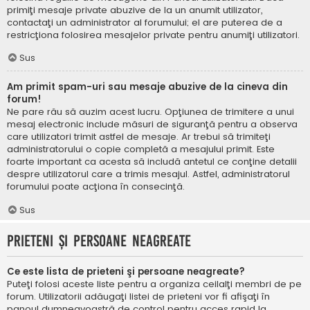
primiţi mesaje private abuzive de la un anumit utilizator,
contactaţi un administrator al forumului; el are puterea de a
restricţiona folosirea mesajelor private pentru anumiţi utilizatori.
Sus
Am primit spam-uri sau mesaje abuzive de la cineva din
forum!
Ne pare rău să auzim acest lucru. Opţiunea de trimitere a unui
mesaj electronic include măsuri de siguranţă pentru a observa
care utilizatori trimit astfel de mesaje. Ar trebui să trimiteţi
administratorului o copie completă a mesajului primit. Este
foarte important ca acesta să includă antetul ce conţine detalii
despre utilizatorul care a trimis mesajul. Astfel, administratorul
forumului poate acţiona în consecinţă.
Sus
Prieteni şi persoane neagreate
Ce este lista de prieteni şi persoane neagreate?
Puteţi folosi aceste liste pentru a organiza ceilalţi membri de pe
forum. Utilizatorii adăugaţi listei de prieteni vor fi afişaţi în
panoul dumneavoastră de control pentru acces rapid la