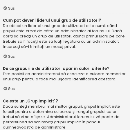
Sus
Cum pot deveni liderul unui grup de utilizatori?
De obicei un lider al unui grup de utilizatori este numit când
grupul este creat de către un administrator al forumului. Dacă
doriţi să creaţi un grup de utilizatori, atunci primul lucru pe care
trebuie să îl faceţi este să luaţi legătura cu un administrator;
încercaţi să-i trimiteţi un mesaj privat.
Sus
De ce grupurile de utilizatori apar în culori diferite?
Este posibil ca administratorul să asocieze o culoare membrilor
unui grup pentru a face mai uşoară identificarea acestora.
Sus
Ce este un „Grup implicit”?
Dacă sunteţi membrul mai multor grupuri, grupul implicit este
folosit pentru a determina culoarea şi rangul grupului ce ar
trebui să vi se afişeze. Administratorul forumului vă poate da
permisiunea să schimbaţi grupul implicit în panoul
dumneavoastră de administrare.