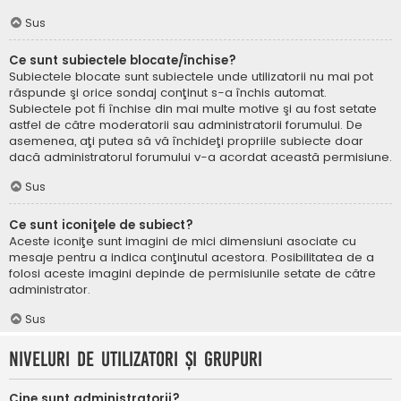
Sus
Ce sunt subiectele blocate/închise?
Subiectele blocate sunt subiectele unde utilizatorii nu mai pot
răspunde şi orice sondaj conţinut s-a închis automat.
Subiectele pot fi închise din mai multe motive şi au fost setate
astfel de către moderatorii sau administratorii forumului. De
asemenea, aţi putea să vă închideţi propriile subiecte doar
dacă administratorul forumului v-a acordat această permisiune.
Sus
Ce sunt iconiţele de subiect?
Aceste iconiţe sunt imagini de mici dimensiuni asociate cu
mesaje pentru a indica conţinutul acestora. Posibilitatea de a
folosi aceste imagini depinde de permisiunile setate de către
administrator.
Sus
Niveluri de utilizatori şi grupuri
Cine sunt administratorii?