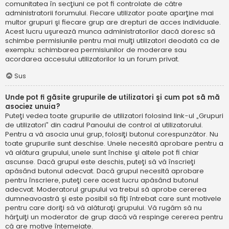
comunitatea în secţiuni ce pot fi controlate de către
administratorii forumului. Fiecare utilizator poate aparţine mai
multor grupuri şi fiecare grup are drepturi de acces individuale.
Acest lucru uşurează munca administratorilor dacă doresc să
schimbe permisiunile pentru mai mulţi utilizatori deodată ca de
exemplu: schimbarea permisiunilor de moderare sau
acordarea accesului utilizatorilor la un forum privat.
Sus
Unde pot fi găsite grupurile de utilizatori şi cum pot să mă
asociez unuia?
Puteţi vedea toate grupurile de utilizatori folosind link-ul „Grupuri
de utilizatori” din cadrul Panoului de control al utilizatorului.
Pentru a vă asocia unui grup, folosiţi butonul corespunzător. Nu
toate grupurile sunt deschise. Unele necesită aprobare pentru a
vă alătura grupului, unele sunt închise şi altele pot fi chiar
ascunse. Dacă grupul este deschis, puteţi să vă înscrieţi
apăsând butonul adecvat. Dacă grupul necesită aprobare
pentru înscriere, puteţi cere acest lucru apăsând butonul
adecvat. Moderatorul grupului va trebui să aprobe cererea
dumneavoastră şi este posibil să fiţi întrebat care sunt motivele
pentru care doriţi să vă alăturaţi grupului. Vă rugăm să nu
hărţuiţi un moderator de grup dacă vă respinge cererea pentru
că are motive întemeiate.