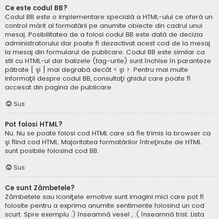
Ce este codul BB?
Codul BB este o implementare specială a HTML-ului ce oferă un
control mărit al formatării pe anumite obiecte din cadrul unui
mesaj. Posibilitatea de a folosi codul BB este dată de decizia
administratorului dar poate fi dezactivat acest cod de la mesaj
la mesaj din formularul de publicare. Codul BB este similar ca
stil cu HTML-ul dar balizele (tag-urile) sunt închise în paranteze
pătrate [ şi ] mai degrabă decât < şi >. Pentru mai multe
informaţii despre codul BB, consultaţi ghidul care poate fi
accesat din pagina de publicare.
Sus
Pot folosi HTML?
Nu. Nu se poate folosi cod HTML care să fie trimis la browser ca
şi fiind cod HTML. Majoritatea formatărilor întreţinute de HTML
sunt posibile folosind cod BB.
Sus
Ce sunt Zâmbetele?
Zâmbetele sau iconiţele emotive sunt imagini mici care pot fi
folosite pentru a exprima anumite sentimente folosind un cod
scurt. Spre exemplu :) înseamnă vesel , :( înseamnă trist. Lista