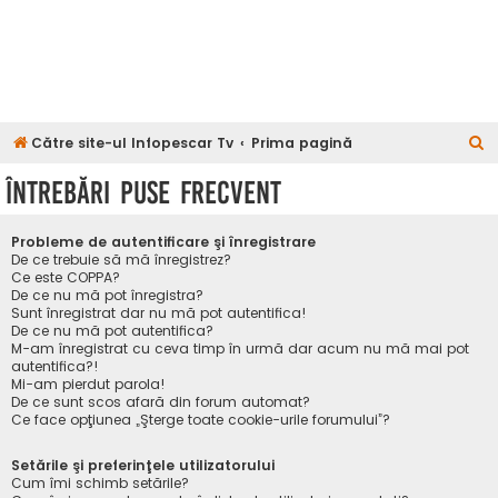
C
Către site-ul Infopescar Tv
Prima pagină
ă
Întrebări puse frecvent
u
t
Probleme de autentificare şi înregistrare
a
De ce trebuie să mă înregistrez?
Ce este COPPA?
r
De ce nu mă pot înregistra?
Sunt înregistrat dar nu mă pot autentifica!
e
De ce nu mă pot autentifica?
M-am înregistrat cu ceva timp în urmă dar acum nu mă mai pot
autentifica?!
Mi-am pierdut parola!
De ce sunt scos afară din forum automat?
Ce face opţiunea „Şterge toate cookie-urile forumului”?
Setările şi preferinţele utilizatorului
Cum îmi schimb setările?