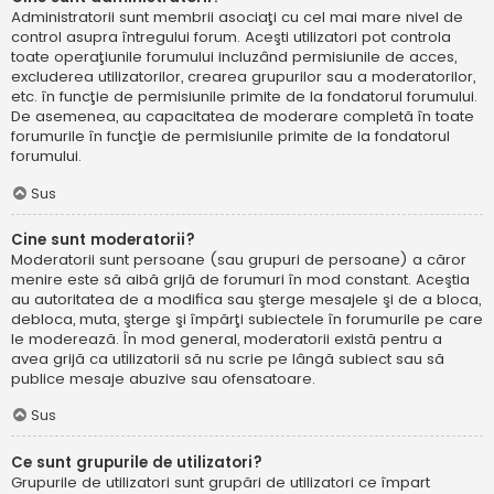
Administratorii sunt membrii asociaţi cu cel mai mare nivel de
control asupra întregului forum. Aceşti utilizatori pot controla
toate operaţiunile forumului incluzând permisiunile de acces,
excluderea utilizatorilor, crearea grupurilor sau a moderatorilor,
etc. în funcţie de permisiunile primite de la fondatorul forumului.
De asemenea, au capacitatea de moderare completă în toate
forumurile în funcţie de permisiunile primite de la fondatorul
forumului.
Sus
Cine sunt moderatorii?
Moderatorii sunt persoane (sau grupuri de persoane) a căror
menire este să aibă grijă de forumuri în mod constant. Aceştia
au autoritatea de a modifica sau şterge mesajele şi de a bloca,
debloca, muta, şterge şi împărţi subiectele în forumurile pe care
le moderează. În mod general, moderatorii există pentru a
avea grijă ca utilizatorii să nu scrie pe lângă subiect sau să
publice mesaje abuzive sau ofensatoare.
Sus
Ce sunt grupurile de utilizatori?
Grupurile de utilizatori sunt grupări de utilizatori ce împart