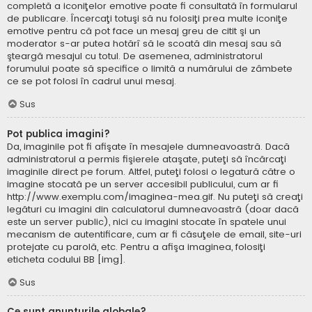
completă a iconiţelor emotive poate fi consultată în formularul
de publicare. Încercaţi totuşi să nu folosiţi prea multe iconiţe
emotive pentru că pot face un mesaj greu de citit şi un
moderator s-ar putea hotărî să le scoată din mesaj sau să
şteargă mesajul cu totul. De asemenea, administratorul
forumului poate să specifice o limită a numărului de zâmbete
ce se pot folosi în cadrul unui mesaj.
Sus
Pot publica imagini?
Da, imaginile pot fi afişate în mesajele dumneavoastră. Dacă
administratorul a permis fişierele ataşate, puteţi să încărcaţi
imaginile direct pe forum. Altfel, puteţi folosi o legatură către o
imagine stocată pe un server accesibil publicului, cum ar fi
http://www.exemplu.com/imaginea-mea.gif. Nu puteţi să creaţi
legături cu imagini din calculatorul dumneavoastră (doar dacă
este un server public), nici cu imagini stocate în spatele unui
mecanism de autentificare, cum ar fi căsuţele de email, site-uri
protejate cu parolă, etc. Pentru a afişa imaginea, folosiţi
eticheta codului BB [img].
Sus
Ce sunt anunţurile globale?