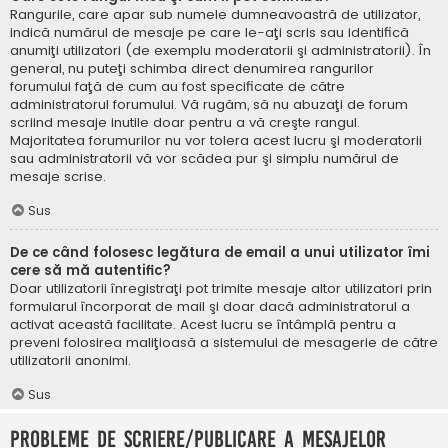
Rangurile, care apar sub numele dumneavoastră de utilizator,
indică numărul de mesaje pe care le-aţi scris sau identifică
anumiţi utilizatori (de exemplu moderatorii şi administratorii). În
general, nu puteţi schimba direct denumirea rangurilor
forumului faţă de cum au fost specificate de către
administratorul forumului. Vă rugăm, să nu abuzaţi de forum
scriind mesaje inutile doar pentru a vă creşte rangul.
Majoritatea forumurilor nu vor tolera acest lucru şi moderatorii
sau administratorii vă vor scădea pur şi simplu numărul de
mesaje scrise.
Sus
De ce când folosesc legătura de email a unui utilizator îmi
cere să mă autentific?
Doar utilizatorii înregistraţi pot trimite mesaje altor utilizatori prin
formularul încorporat de mail şi doar dacă administratorul a
activat această facilitate. Acest lucru se întâmplă pentru a
preveni folosirea maliţioasă a sistemului de mesagerie de către
utilizatorii anonimi.
Sus
Probleme de scriere/publicare a mesajelor