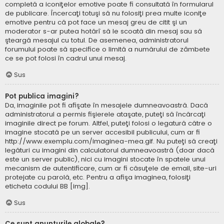
completă a iconiţelor emotive poate fi consultată în formularul
de publicare. Încercaţi totuşi să nu folosiţi prea multe iconiţe
emotive pentru că pot face un mesaj greu de citit şi un
moderator s-ar putea hotărî să le scoată din mesaj sau să
şteargă mesajul cu totul. De asemenea, administratorul
forumului poate să specifice o limită a numărului de zâmbete
ce se pot folosi în cadrul unui mesaj.
Sus
Pot publica imagini?
Da, imaginile pot fi afişate în mesajele dumneavoastră. Dacă
administratorul a permis fişierele ataşate, puteţi să încărcaţi
imaginile direct pe forum. Altfel, puteţi folosi o legatură către o
imagine stocată pe un server accesibil publicului, cum ar fi
http://www.exemplu.com/imaginea-mea.gif. Nu puteţi să creaţi
legături cu imagini din calculatorul dumneavoastră (doar dacă
este un server public), nici cu imagini stocate în spatele unui
mecanism de autentificare, cum ar fi căsuţele de email, site-uri
protejate cu parolă, etc. Pentru a afişa imaginea, folosiţi
eticheta codului BB [img].
Sus
Ce sunt anunţurile globale?