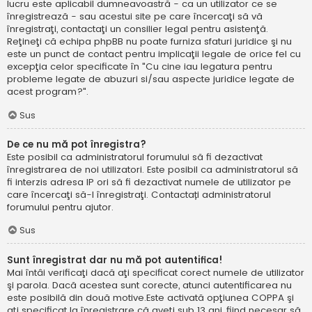
lucru este aplicabil dumneavoastră - ca un utilizator ce se
înregistrează - sau acestui site pe care încercaţi să vă
înregistraţi, contactaţi un consilier legal pentru asistenţă.
Reţineţi că echipa phpBB nu poate furniza sfaturi juridice şi nu
este un punct de contact pentru implicaţii legale de orice fel cu
excepţia celor specificate în "Cu cine iau legatura pentru
probleme legate de abuzuri si/sau aspecte juridice legate de
acest program?".
Sus
De ce nu mă pot înregistra?
Este posibil ca administratorul forumului să fi dezactivat
înregistrarea de noi utilizatori. Este posibil ca administratorul să
fi interzis adresa IP ori să fi dezactivat numele de utilizator pe
care încercaţi să-l înregistraţi. Contactați administratorul
forumului pentru ajutor.
Sus
Sunt înregistrat dar nu mă pot autentifica!
Mai întâi verificaţi dacă aţi specificat corect numele de utilizator
şi parola. Dacă acestea sunt corecte, atunci autentificarea nu
este posibilă din două motive.Este activată opţiunea COPPA şi
aţi specificat la înregistrare că aveţi sub 13 ani, fiind necesar să