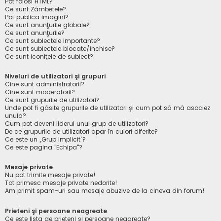
Pot folosi HTML?
Ce sunt Zâmbetele?
Pot publica imagini?
Ce sunt anunţurile globale?
Ce sunt anunţurile?
Ce sunt subiectele importante?
Ce sunt subiectele blocate/închise?
Ce sunt iconiţele de subiect?
Niveluri de utilizatori şi grupuri
Cine sunt administratorii?
Cine sunt moderatorii?
Ce sunt grupurile de utilizatori?
Unde pot fi găsite grupurile de utilizatori şi cum pot să mă asociez
unuia?
Cum pot deveni liderul unui grup de utilizatori?
De ce grupurile de utilizatori apar în culori diferite?
Ce este un „Grup implicit”?
Ce este pagina "Echipa"?
Mesaje private
Nu pot trimite mesaje private!
Tot primesc mesaje private nedorite!
Am primit spam-uri sau mesaje abuzive de la cineva din forum!
Prieteni şi persoane neagreate
Ce este lista de prieteni şi persoane neagreate?