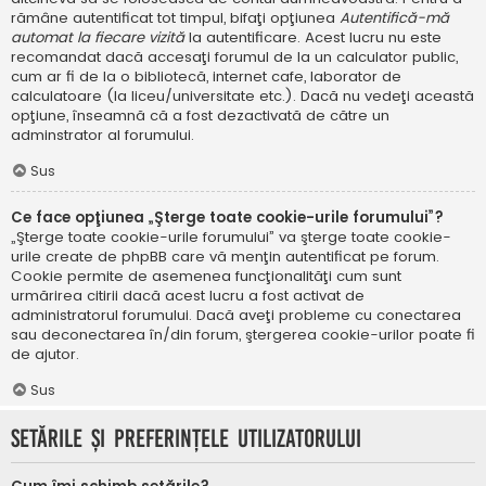
rămâne autentificat tot timpul, bifaţi opţiunea
Autentifică-mă
automat la fiecare vizită
la autentificare. Acest lucru nu este
recomandat dacă accesaţi forumul de la un calculator public,
cum ar fi de la o bibliotecă, internet cafe, laborator de
calculatoare (la liceu/universitate etc.). Dacă nu vedeţi această
opţiune, înseamnă că a fost dezactivată de către un
adminstrator al forumului.
Sus
Ce face opţiunea „Şterge toate cookie-urile forumului”?
„Şterge toate cookie-urile forumului” va şterge toate cookie-
urile create de phpBB care vă menţin autentificat pe forum.
Cookie permite de asemenea funcţionalităţi cum sunt
urmărirea citirii dacă acest lucru a fost activat de
administratorul forumului. Dacă aveţi probleme cu conectarea
sau deconectarea în/din forum, ştergerea cookie-urilor poate fi
de ajutor.
Sus
Setările şi preferinţele utilizatorului