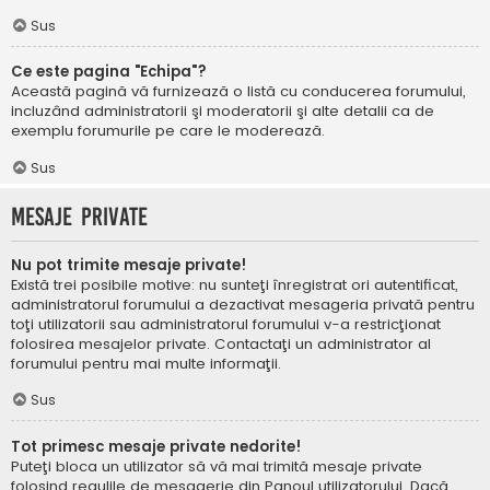
Sus
Ce este pagina "Echipa"?
Această pagină vă furnizează o listă cu conducerea forumului,
incluzând administratorii şi moderatorii şi alte detalii ca de
exemplu forumurile pe care le moderează.
Sus
Mesaje private
Nu pot trimite mesaje private!
Există trei posibile motive: nu sunteţi înregistrat ori autentificat,
administratorul forumului a dezactivat mesageria privată pentru
toţi utilizatorii sau administratorul forumului v-a restricţionat
folosirea mesajelor private. Contactaţi un administrator al
forumului pentru mai multe informaţii.
Sus
Tot primesc mesaje private nedorite!
Puteţi bloca un utilizator să vă mai trimită mesaje private
folosind regulile de mesagerie din Panoul utilizatorului. Dacă