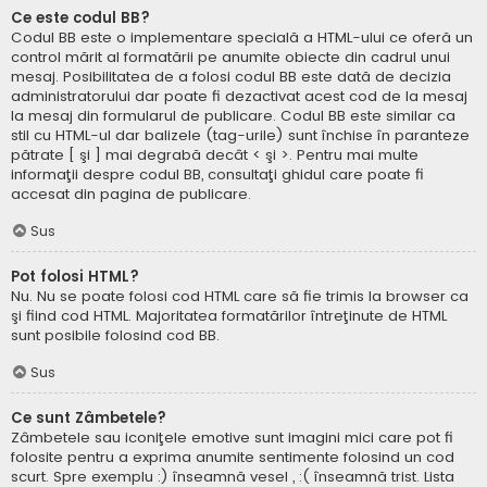
Ce este codul BB?
Codul BB este o implementare specială a HTML-ului ce oferă un
control mărit al formatării pe anumite obiecte din cadrul unui
mesaj. Posibilitatea de a folosi codul BB este dată de decizia
administratorului dar poate fi dezactivat acest cod de la mesaj
la mesaj din formularul de publicare. Codul BB este similar ca
stil cu HTML-ul dar balizele (tag-urile) sunt închise în paranteze
pătrate [ şi ] mai degrabă decât < şi >. Pentru mai multe
informaţii despre codul BB, consultaţi ghidul care poate fi
accesat din pagina de publicare.
Sus
Pot folosi HTML?
Nu. Nu se poate folosi cod HTML care să fie trimis la browser ca
şi fiind cod HTML. Majoritatea formatărilor întreţinute de HTML
sunt posibile folosind cod BB.
Sus
Ce sunt Zâmbetele?
Zâmbetele sau iconiţele emotive sunt imagini mici care pot fi
folosite pentru a exprima anumite sentimente folosind un cod
scurt. Spre exemplu :) înseamnă vesel , :( înseamnă trist. Lista