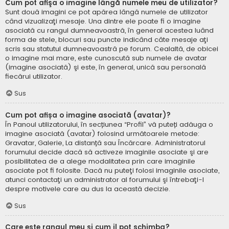
Cum pot afişa o imagine lângă numele meu de utilizator?
Sunt două imagini ce pot apărea lângă numele de utilizator
când vizualizaţi mesaje. Una dintre ele poate fi o imagine
asociată cu rangul dumneavoastră, în general acestea luând
forma de stele, blocuri sau puncte indicând câte mesaje aţi
scris sau statutul dumneavoastră pe forum. Cealaltă, de obicei
o imagine mai mare, este cunoscută sub numele de avatar
(imagine asociată) şi este, în general, unică sau personală
fiecărui utilizator.
Sus
Cum pot afișa o imagine asociată (avatar)?
În Panoul utilizatorului, în secțiunea “Profil” vă puteți adăuga o
imagine asociată (avatar) folosind următoarele metode:
Gravatar, Galerie, La distanță sau Încărcare. Administratorul
forumului decide dacă să activeze imaginile asociate şi are
posibilitatea de a alege modalitatea prin care imaginile
asociate pot fi folosite. Dacă nu puteţi folosi imaginile asociate,
atunci contactaţi un administrator al forumului şi întrebaţi-l
despre motivele care au dus la această decizie.
Sus
Care este rangul meu şi cum il pot schimba?