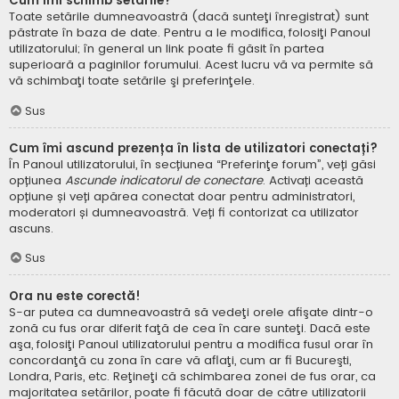
Cum îmi schimb setările?
Toate setările dumneavoastră (dacă sunteţi înregistrat) sunt
păstrate în baza de date. Pentru a le modifica, folosiţi Panoul
utilizatorului; în general un link poate fi găsit în partea
superioară a paginilor forumului. Acest lucru vă va permite să
vă schimbaţi toate setările şi preferinţele.
Sus
Cum îmi ascund prezența în lista de utilizatori conectați?
În Panoul utilizatorului, în secțiunea “Preferinţe forum”, veți găsi
opțiunea
Ascunde indicatorul de conectare
. Activați această
opțiune și veți apărea conectat doar pentru administratori,
moderatori și dumneavoastră. Veți fi contorizat ca utilizator
ascuns.
Sus
Ora nu este corectă!
S-ar putea ca dumneavoastră să vedeţi orele afişate dintr-o
zonă cu fus orar diferit faţă de cea în care sunteţi. Dacă este
aşa, folosiţi Panoul utilizatorului pentru a modifica fusul orar în
concordanţă cu zona în care vă aflaţi, cum ar fi Bucureşti,
Londra, Paris, etc. Reţineţi că schimbarea zonei de fus orar, ca
majoritatea setărilor, poate fi făcută doar de către utilizatorii