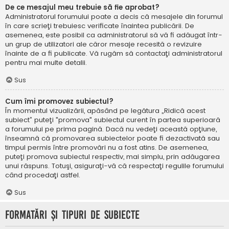
De ce mesajul meu trebuie să fie aprobat?
Administratorul forumului poate a decis că mesajele din forumul
în care scrieţi trebuiesc verificate înaintea publicării. De
asemenea, este posibil ca administratorul să vă fi adăugat într-
un grup de utilizatori ale căror mesaje recesită o revizuire
înainte de a fi publicate. Vă rugăm să contactaţi administratorul
pentru mai multe detalii.
Sus
Cum îmi promovez subiectul?
În momentul vizualizării, apăsând pe legătura „Ridică acest
subiect” puteţi "promova" subiectul curent în partea superioară
a forumului pe prima pagină. Dacă nu vedeţi această opţiune,
înseamnă că promovarea subiectelor poate fi dezactivată sau
timpul permis între promovări nu a fost atins. De asemenea,
puteţi promova subiectul respectiv, mai simplu, prin adăugarea
unui răspuns. Totuşi, asiguraţi-vă că respectaţi regulile forumului
când procedaţi astfel.
Sus
Formatări şi tipuri de subiecte