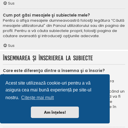
Sus
Cum pot găsi mesajele şi subiectele mele?
Pentru a afişa mesajele dumneavoastră folosiţi legătura “Căută
mesajele utilizatorului” din Panoul utilizatorului sau din pagina de
profil. Pentru a vă căuta subiectele proprii, folosiţi pagina de
căutare avansată şi introduceţi opţiunile adecvate.
Sus
Însemnarea şi înscrierea la subiecte
Care este diferenţa dintre a însemna şi a înscrie?
În phpBB 3.0 însemnarea era foarte asemănătoare cu
însemnarea în browser-ul web. Nu eraţi notificat când era
Acest site utilizează cookie-uri pentru a vă
publicat un răspuns. În phpBB 3.1, însemnarea este
asigura cea mai bună experiență pe site-ul
asemănătoarea înscrierii la un subiect. Puteți fi notificat când un
subiect este actualizat. Înscriindu-vă, veţi fi notificat când va fi
nostru.
Citește mai mult
publicat un răspuns în subiectul sau în forum. Opțiunile de
notificare pentru însemnare și înscriere pot fi configurate în
Panoul utilizatorului, sub “Preferințe forum”.
Am înțeles!
Sus