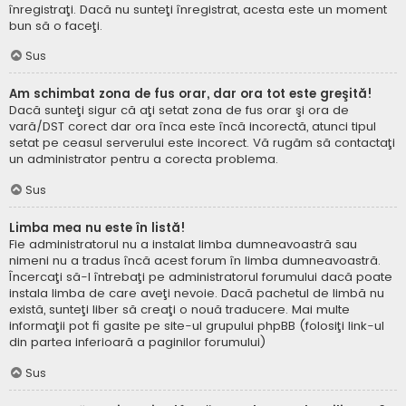
înregistraţi. Dacă nu sunteţi înregistrat, acesta este un moment
bun să o faceţi.
Sus
Am schimbat zona de fus orar, dar ora tot este greşită!
Dacă sunteţi sigur că aţi setat zona de fus orar şi ora de
vară/DST corect dar ora înca este încă incorectă, atunci tipul
setat pe ceasul serverului este incorect. Vă rugăm să contactaţi
un administrator pentru a corecta problema.
Sus
Limba mea nu este în listă!
Fie administratorul nu a instalat limba dumneavoastră sau
nimeni nu a tradus încă acest forum în limba dumneavoastră.
Încercaţi să-l întrebaţi pe administratorul forumului dacă poate
instala limba de care aveţi nevoie. Dacă pachetul de limbă nu
există, sunteţi liber să creaţi o nouă traducere. Mai multe
informaţii pot fi gasite pe site-ul grupului phpBB (folosiţi link-ul
din partea inferioară a paginilor forumului)
Sus