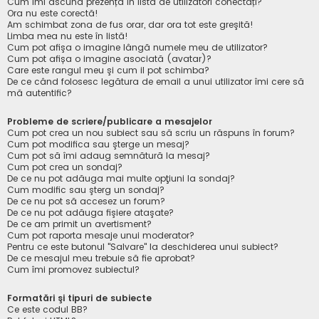
Cum îmi ascund prezența în lista de utilizatori conectați?
Ora nu este corectă!
Am schimbat zona de fus orar, dar ora tot este greşită!
Limba mea nu este în listă!
Cum pot afişa o imagine lângă numele meu de utilizator?
Cum pot afișa o imagine asociată (avatar)?
Care este rangul meu şi cum il pot schimba?
De ce când folosesc legătura de email a unui utilizator îmi cere să
mă autentific?
Probleme de scriere/publicare a mesajelor
Cum pot crea un nou subiect sau să scriu un răspuns în forum?
Cum pot modifica sau şterge un mesaj?
Cum pot să îmi adaug semnătură la mesaj?
Cum pot crea un sondaj?
De ce nu pot adăuga mai multe opţiuni la sondaj?
Cum modific sau şterg un sondaj?
De ce nu pot să accesez un forum?
De ce nu pot adăuga fişiere ataşate?
De ce am primit un avertisment?
Cum pot raporta mesaje unui moderator?
Pentru ce este butonul "Salvare" la deschiderea unui subiect?
De ce mesajul meu trebuie să fie aprobat?
Cum îmi promovez subiectul?
Formatări şi tipuri de subiecte
Ce este codul BB?