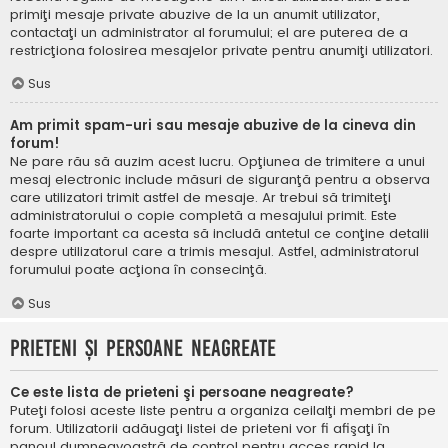
primiţi mesaje private abuzive de la un anumit utilizator,
contactaţi un administrator al forumului; el are puterea de a
restricţiona folosirea mesajelor private pentru anumiţi utilizatori.
Sus
Am primit spam-uri sau mesaje abuzive de la cineva din
forum!
Ne pare rău să auzim acest lucru. Opţiunea de trimitere a unui
mesaj electronic include măsuri de siguranţă pentru a observa
care utilizatori trimit astfel de mesaje. Ar trebui să trimiteţi
administratorului o copie completă a mesajului primit. Este
foarte important ca acesta să includă antetul ce conţine detalii
despre utilizatorul care a trimis mesajul. Astfel, administratorul
forumului poate acţiona în consecinţă.
Sus
Prieteni şi persoane neagreate
Ce este lista de prieteni şi persoane neagreate?
Puteţi folosi aceste liste pentru a organiza ceilalţi membri de pe
forum. Utilizatorii adăugaţi listei de prieteni vor fi afişaţi în
panoul dumneavoastră de control pentru acces rapid la