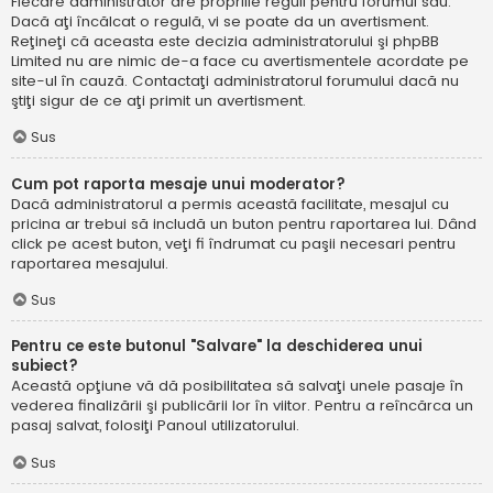
Fiecare administrator are propriile reguli pentru forumul său.
Dacă aţi încălcat o regulă, vi se poate da un avertisment.
Reţineţi că aceasta este decizia administratorului şi phpBB
Limited nu are nimic de-a face cu avertismentele acordate pe
site-ul în cauză. Contactaţi administratorul forumului dacă nu
ştiţi sigur de ce aţi primit un avertisment.
Sus
Cum pot raporta mesaje unui moderator?
Dacă administratorul a permis această facilitate, mesajul cu
pricina ar trebui să includă un buton pentru raportarea lui. Dând
click pe acest buton, veţi fi îndrumat cu paşii necesari pentru
raportarea mesajului.
Sus
Pentru ce este butonul "Salvare" la deschiderea unui
subiect?
Această opţiune vă dă posibilitatea să salvaţi unele pasaje în
vederea finalizării şi publicării lor în viitor. Pentru a reîncărca un
pasaj salvat, folosiţi Panoul utilizatorului.
Sus