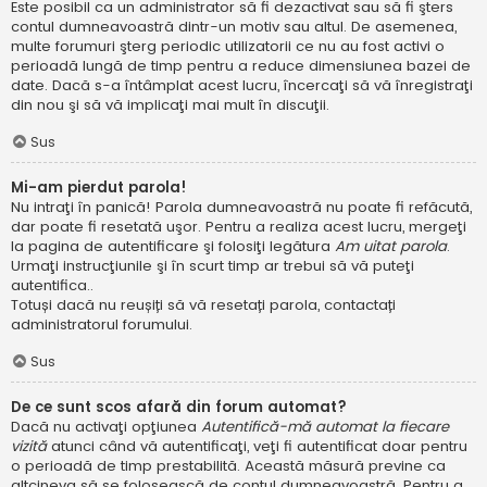
Este posibil ca un administrator să fi dezactivat sau să fi şters
contul dumneavoastră dintr-un motiv sau altul. De asemenea,
multe forumuri şterg periodic utilizatorii ce nu au fost activi o
perioadă lungă de timp pentru a reduce dimensiunea bazei de
date. Dacă s-a întâmplat acest lucru, încercaţi să vă înregistraţi
din nou şi să vă implicaţi mai mult în discuţii.
Sus
Mi-am pierdut parola!
Nu intraţi în panică! Parola dumneavoastră nu poate fi refăcută,
dar poate fi resetată uşor. Pentru a realiza acest lucru, mergeţi
la pagina de autentificare şi folosiţi legătura
Am uitat parola
.
Urmaţi instrucţiunile şi în scurt timp ar trebui să vă puteţi
autentifica..
Totuși dacă nu reușiți să vă resetați parola, contactați
administratorul forumului.
Sus
De ce sunt scos afară din forum automat?
Dacă nu activaţi opţiunea
Autentifică-mă automat la fiecare
vizită
atunci când vă autentificaţi, veţi fi autentificat doar pentru
o perioadă de timp prestabilită. Această măsură previne ca
altcineva să se folosească de contul dumneavoastră. Pentru a