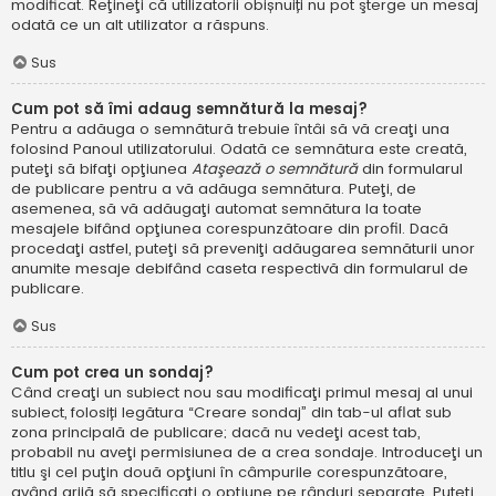
modificat. Reţineţi că utilizatorii obișnuiți nu pot şterge un mesaj
odată ce un alt utilizator a răspuns.
Sus
Cum pot să îmi adaug semnătură la mesaj?
Pentru a adăuga o semnătură trebuie întâi să vă creaţi una
folosind Panoul utilizatorului. Odată ce semnătura este creată,
puteţi să bifaţi opţiunea
Ataşează o semnătură
din formularul
de publicare pentru a vă adăuga semnătura. Puteţi, de
asemenea, să vă adăugaţi automat semnătura la toate
mesajele bifând opţiunea corespunzătoare din profil. Dacă
procedaţi astfel, puteţi să preveniţi adăugarea semnăturii unor
anumite mesaje debifând caseta respectivă din formularul de
publicare.
Sus
Cum pot crea un sondaj?
Când creaţi un subiect nou sau modificaţi primul mesaj al unui
subiect, folosiți legătura “Creare sondaj” din tab-ul aflat sub
zona principală de publicare; dacă nu vedeţi acest tab,
probabil nu aveţi permisiunea de a crea sondaje. Introduceţi un
titlu şi cel puţin două opţiuni în câmpurile corespunzătoare,
având grijă să specificaţi o opţiune pe rânduri separate. Puteţi