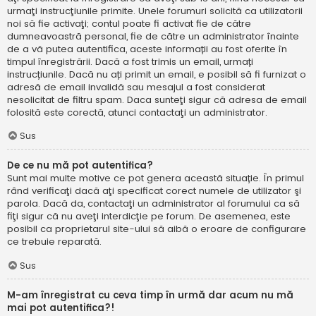
urmaţi instrucţiunile primite. Unele forumuri solicită ca utilizatorii
noi să fie activaţi; contul poate fi activat fie de către
dumneavoastră personal, fie de către un administrator înainte
de a vă putea autentifica, aceste informații au fost oferite în
timpul înregistrării. Dacă a fost trimis un email, urmați
instrucțiunile. Dacă nu ați primit un email, e posibil să fi furnizat o
adresă de email invalidă sau mesajul a fost considerat
nesolicitat de filtru spam. Daca sunteţi sigur că adresa de email
folosită este corectă, atunci contactaţi un administrator.
Sus
De ce nu mă pot autentifica?
Sunt mai multe motive ce pot genera această situație. În primul
rând verificaţi dacă aţi specificat corect numele de utilizator şi
parola. Dacă da, contactaţi un administrator al forumului ca să
fiţi sigur că nu aveţi interdicţie pe forum. De asemenea, este
posibil ca proprietarul site-ului să aibă o eroare de configurare
ce trebuie reparată.
Sus
M-am înregistrat cu ceva timp în urmă dar acum nu mă
mai pot autentifica?!