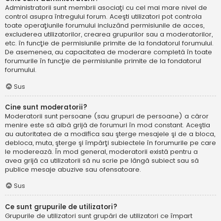
Administratorii sunt membrii asociaţi cu cel mai mare nivel de
control asupra întregului forum. Aceşti utilizatori pot controla
toate operaţiunile forumului incluzând permisiunile de acces,
excluderea utilizatorilor, crearea grupurilor sau a moderatorilor,
etc. în funcţie de permisiunile primite de la fondatorul forumului.
De asemenea, au capacitatea de moderare completă în toate
forumurile în funcţie de permisiunile primite de la fondatorul
forumului.
Sus
Cine sunt moderatorii?
Moderatorii sunt persoane (sau grupuri de persoane) a căror
menire este să aibă grijă de forumuri în mod constant. Aceştia
au autoritatea de a modifica sau şterge mesajele şi de a bloca,
debloca, muta, şterge şi împărţi subiectele în forumurile pe care
le moderează. În mod general, moderatorii există pentru a
avea grijă ca utilizatorii să nu scrie pe lângă subiect sau să
publice mesaje abuzive sau ofensatoare.
Sus
Ce sunt grupurile de utilizatori?
Grupurile de utilizatori sunt grupări de utilizatori ce împart