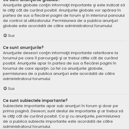
Anunţurile globale conţin informaţii importante şi este indicat să
le citiţi cât de curând posibil. Anunţurile globale vor apărea în
partea de sus a fiecărei pagini de forum şi în interiorul panoului
de control al utilizatorului. Permisiunea de a publica anunţuri
globale este acordată de către administratorul forumului.
Sus
Ce sunt anunţurile?
Anunţurile deseori conţin informaţii importante referitoare la
forumul pe care îl parcurgeţi şi ar trebui citite cât de curând
posibil. Anunţurile apar în partea de sus a fiecărei pagini în
forumul de care aparţin. La fel ca anunţurile globale,
permisiunea de a publica anunţuri este acordată de către
administratorul forumului.
Sus
Ce sunt subiectele importante?
Subiectele importante apar sub anunţuri în forum şi doar pe
prima pagină. Deseori, sunt destul de importante şi ar trebui să
le citiţi cât de curând posibil. Ca şi cu anunţurile, permisiunea
de a publica subiecte importante este acordată de către
administratorul forumului.