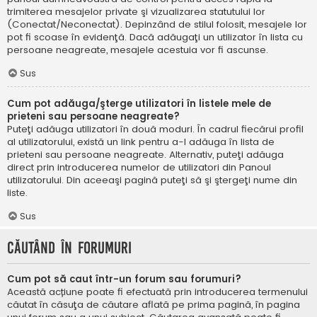
trimiterea mesajelor private şi vizualizarea statutului lor
(Conectat/Neconectat). Depinzând de stilul folosit, mesajele lor
pot fi scoase în evidenţă. Dacă adăugaţi un utilizator în lista cu
persoane neagreate, mesajele acestuia vor fi ascunse.
Sus
Cum pot adăuga/şterge utilizatori în listele mele de
prieteni sau persoane neagreate?
Puteţi adăuga utilizatori în două moduri. În cadrul fiecărui profil
al utilizatorului, există un link pentru a-l adăuga în lista de
prieteni sau persoane neagreate. Alternativ, puteţi adăuga
direct prin introducerea numelor de utilizatori din Panoul
utilizatorului. Din aceeaşi pagină puteţi să şi ştergeţi nume din
liste.
Sus
Căutând în forumuri
Cum pot să caut într-un forum sau forumuri?
Această acțiune poate fi efectuată prin introducerea termenului
căutat în căsuţa de căutare aflată pe prima pagină, în pagina