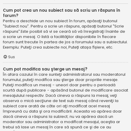
Cum pot crea un nou subiect sau să scriu un răspuns în
forum?
Pentru a deschide un nou subiect în forum, apăsaţi butonul
"Subiect nou". Pentru a scrie un răspuns, apăsați butonul "Scrie
răspuns".Este posibil să vi se ceară să vă înregistraţi înainte de
a scrie un mesaj. O listă a facilităţilor disponibile în fiecare
forum sunt trecute în partea de jos a forumului sau a subiectului.
Exemplu: Puteţi crea subiecte noi, Puteți atașa fișiere, etc.
Sus
Cum pot modifica sau şterge un mesaj?
În afara cazului în care sunteţi administratorul sau moderatorul
forumului, puteţi modifica sau şterge doar propriile mesaje.
Puteţi modifica un mesaj - uneori doar pentru o perioadă
scurtă după publicare - apăsând butonul de modificare asociat
mesajulului respectiv. Dacă cineva a răspuns la mesaj, veţi
observa o mică secţiune de text sub mesaj când reveniţi la
subiect care arată de câte ori aţi modificat acel mesaj
împreună cu data şi ora modificării. Aceasta va apărea doar
dacă cineva a răspuns la subiect; nu va apărea dacă un
moderator sau administrator a modificat mesajul, aceştia ar
trebui să lase un mesaj în care să spună ce şi de ce au