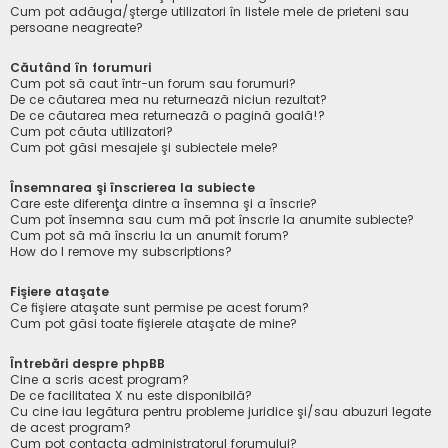
Cum pot adăuga/şterge utilizatori în listele mele de prieteni sau
persoane neagreate?
Căutând în forumuri
Cum pot să caut într-un forum sau forumuri?
De ce căutarea mea nu returnează niciun rezultat?
De ce căutarea mea returnează o pagină goală!?
Cum pot căuta utilizatori?
Cum pot găsi mesajele şi subiectele mele?
Însemnarea şi înscrierea la subiecte
Care este diferenţa dintre a însemna şi a înscrie?
Cum pot însemna sau cum mă pot înscrie la anumite subiecte?
Cum pot să mă înscriu la un anumit forum?
How do I remove my subscriptions?
Fişiere ataşate
Ce fişiere ataşate sunt permise pe acest forum?
Cum pot găsi toate fişierele ataşate de mine?
Întrebări despre phpBB
Cine a scris acest program?
De ce facilitatea X nu este disponibilă?
Cu cine iau legătura pentru probleme juridice şi/sau abuzuri legate
de acest program?
Cum pot contacta administratorul forumului?