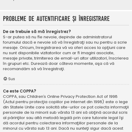
Probleme de autentificare şi înregistrare
De ce trebuie să mă înregistrez?
S-ar putea să nu fie nevoie, depinde de administratorul
forumului dacă e nevoie să vă înregistraţi sau nu pentru a scrie
mesaje. Oricum, înregistrarea vă va oferi acces la opţiuni care
nu sunt disponibile vizitatorilor cum ar fi imagini asociate,
mesaje private, trimiterea de email-uri altor utilizatori, înscrierea
în grupuri etc. Durează doar câteva momente, aşa că vă
recomandăm să vă înregistraţi.
Sus
Ce este COPPA?
COPPA, sau Children’s Online Privacy Protection Act of 1998
(Actul pentru protecţia copiilor pe internet din 1998) este o lege
din Statele Unite care solicită site-urilor ce pot colecta informaţii
personale de la minorii sub vârsta 13 ani să obţină acordul scris
al părinţilor sau altă metodă legală prin care tutorele legal îşi
dă acordul pentru colectarea informaţiilor personale de la
minorul cu vârsta sub 13 ani. Dacă nu sunteţi sigur dacă acest