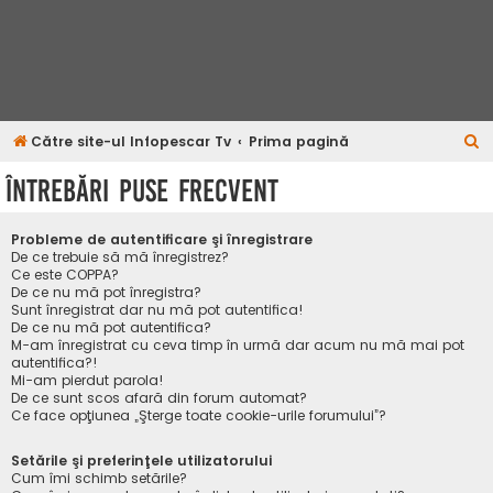
C
Către site-ul Infopescar Tv
Prima pagină
ă
Întrebări puse frecvent
u
t
Probleme de autentificare şi înregistrare
a
De ce trebuie să mă înregistrez?
Ce este COPPA?
r
De ce nu mă pot înregistra?
Sunt înregistrat dar nu mă pot autentifica!
e
De ce nu mă pot autentifica?
M-am înregistrat cu ceva timp în urmă dar acum nu mă mai pot
autentifica?!
Mi-am pierdut parola!
De ce sunt scos afară din forum automat?
Ce face opţiunea „Şterge toate cookie-urile forumului”?
Setările şi preferinţele utilizatorului
Cum îmi schimb setările?