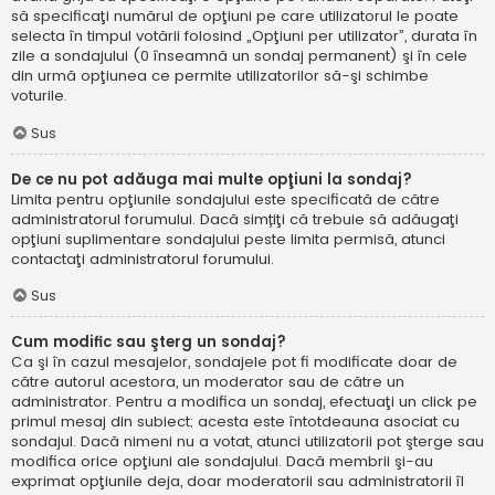
să specificaţi numărul de opţiuni pe care utilizatorul le poate
selecta în timpul votării folosind „Opţiuni per utilizator”, durata în
zile a sondajului (0 înseamnă un sondaj permanent) şi în cele
din urmă opţiunea ce permite utilizatorilor să-şi schimbe
voturile.
Sus
De ce nu pot adăuga mai multe opţiuni la sondaj?
Limita pentru opţiunile sondajului este specificată de către
administratorul forumului. Dacă simțiţi că trebuie să adăugaţi
opţiuni suplimentare sondajului peste limita permisă, atunci
contactaţi administratorul forumului.
Sus
Cum modific sau şterg un sondaj?
Ca şi în cazul mesajelor, sondajele pot fi modificate doar de
către autorul acestora, un moderator sau de către un
administrator. Pentru a modifica un sondaj, efectuaţi un click pe
primul mesaj din subiect; acesta este întotdeauna asociat cu
sondajul. Dacă nimeni nu a votat, atunci utilizatorii pot şterge sau
modifica orice opţiuni ale sondajului. Dacă membrii şi-au
exprimat opţiunile deja, doar moderatorii sau administratorii îl