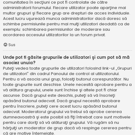
comunitatea în secţiuni ce pot fi controlate de către
administratorii forumului. Fiecare utilizator poate aparţine mai
multor grupuri şi fiecare grup are drepturi de acces individuale.
Acest lucru uşurează munca administratorilor dacă doresc să
schimbe permisiunile pentru mai mulţi utilizatori deodată ca de
exemplu: schimbarea permisiunilor de moderare sau
acordarea accesului utilizatorilor la un forum privat.
Sus
Unde pot fi găsite grupurile de utilizatori şi cum pot să mă
asociez unuia?
Puteţi vedea toate grupurile de utilizatori folosind link-ul „Grupuri
de utilizatori” din cadrul Panoului de control al utilizatorului.
Pentru a vă asocia unui grup, folosiţi butonul corespunzător. Nu
toate grupurile sunt deschise. Unele necesită aprobare pentru a
vă alătura grupului, unele sunt închise şi altele pot fi chiar
ascunse. Dacă grupul este deschis, puteţi să vă înscrieţi
apăsând butonul adecvat. Dacă grupul necesită aprobare
pentru înscriere, puteţi cere acest lucru apăsând butonul
adecvat. Moderatorul grupului va trebui să aprobe cererea
dumneavoastră şi este posibil să fiţi întrebat care sunt motivele
pentru care doriţi să vă alăturaţi grupului. Vă rugăm să nu
hărţuiţi un moderator de grup dacă vă respinge cererea pentru
că are motive întemeiate.