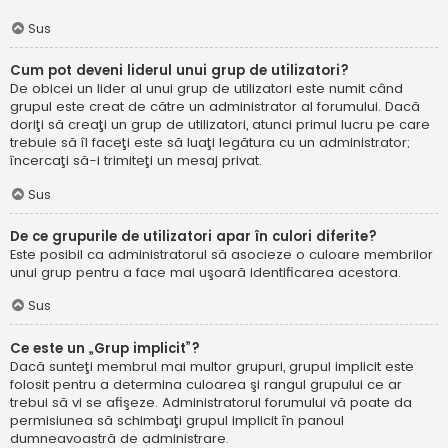
Sus
Cum pot deveni liderul unui grup de utilizatori?
De obicei un lider al unui grup de utilizatori este numit când
grupul este creat de către un administrator al forumului. Dacă
doriţi să creaţi un grup de utilizatori, atunci primul lucru pe care
trebuie să îl faceţi este să luaţi legătura cu un administrator;
încercaţi să-i trimiteţi un mesaj privat.
Sus
De ce grupurile de utilizatori apar în culori diferite?
Este posibil ca administratorul să asocieze o culoare membrilor
unui grup pentru a face mai uşoară identificarea acestora.
Sus
Ce este un „Grup implicit”?
Dacă sunteţi membrul mai multor grupuri, grupul implicit este
folosit pentru a determina culoarea şi rangul grupului ce ar
trebui să vi se afişeze. Administratorul forumului vă poate da
permisiunea să schimbaţi grupul implicit în panoul
dumneavoastră de administrare.