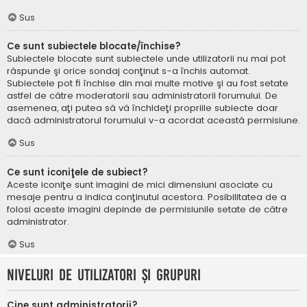
Sus
Ce sunt subiectele blocate/închise?
Subiectele blocate sunt subiectele unde utilizatorii nu mai pot
răspunde şi orice sondaj conţinut s-a închis automat.
Subiectele pot fi închise din mai multe motive şi au fost setate
astfel de către moderatorii sau administratorii forumului. De
asemenea, aţi putea să vă închideţi propriile subiecte doar
dacă administratorul forumului v-a acordat această permisiune.
Sus
Ce sunt iconiţele de subiect?
Aceste iconiţe sunt imagini de mici dimensiuni asociate cu
mesaje pentru a indica conţinutul acestora. Posibilitatea de a
folosi aceste imagini depinde de permisiunile setate de către
administrator.
Sus
Niveluri de utilizatori şi grupuri
Cine sunt administratorii?