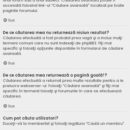
unui forum sau a unui subiect. Căutarea avansată poate fi
accesată folosind link-ul “Căutare avansată” localizat pe toate
paginile forumului.
Sus
De ce căutarea mea nu returnează niciun rezultat?
Căutarea efectuată a fost probabil prea vagă şi a inclus mulţi
termeni comuni care nu sunt indexaţi de phpBB3. Fiţi mai
specific şi folosiţi opţiunile disponibile în formularul de căutare
avansată.
Sus
De ce căutarea mea returnează o pagină goală!?
Căutarea efectuată a returnat prea multe rezultate pentru a le
prelucra webserver-ul. Folosiţi “Căutare avansată” şi fiţi mai
specific în termenii folosiţi şi forumurile în care se efectuează
căutarea.
Sus
Cum pot căuta utilizatori?
Duceţi-vă la memberlist şi folosiţi legătura “Caută un membru”.