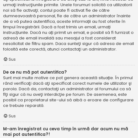
urmaţi instrucţiunile primite. Unele forumuri solicită ca utilizatorii
noi să fie activaţi; contul poate fi activat fie de către
dumneavoastră personal, fie de către un administrator înainte
de a vă putea autentifica, aceste informații au fost oferite în
timpul înregistrării. Dacă a fost trimis un email, urmați
instrucțiunile. Dacă nu ați primit un email, e posibil să fi furnizat o
adresă de email invalidă sau mesajul a fost considerat
nesolicitat de filtru spam. Daca sunteţi sigur că adresa de email
folosită este corectă, atunci contactaţi un administrator.
Sus
De ce nu mă pot autentifica?
Sunt mai multe motive ce pot genera această situație. În primul
rând verificaţi dacă aţi specificat corect numele de utilizator şi
parola. Dacă da, contactaţi un administrator al forumului ca să
fiţi sigur că nu aveţi interdicţie pe forum. De asemenea, este
posibil ca proprietarul site-ului să aibă o eroare de configurare
ce trebuie reparată.
Sus
M-am înregistrat cu ceva timp în urmă dar acum nu mă
mai pot autentifica?!