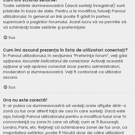
Cum îmi schimb setările?
Toate setările dumneavoastră (dacă sunteţi înregistrat) sunt
păstrate în baza de date. Pentru a le modifica, folosiţi Panoul
utilizatorului; în general un link poate fi găsit în partea
superioară a paginilor forumului. Acest lucru vă va permite să
vă schimbaţi toate setările şi preferinţele.
Sus
Cum îmi ascund prezența în lista de utilizatori conectați?
În Panoul utilizatorului, în secțiunea “Preferinţe forum”, veți găsi
opțiunea
Ascunde indicatorul de conectare
. Activați această
opțiune și veți apărea conectat doar pentru administratori,
moderatori și dumneavoastră. Veți fi contorizat ca utilizator
ascuns.
Sus
Ora nu este corectă!
S-ar putea ca dumneavoastră să vedeţi orele afişate dintr-o
zonă cu fus orar diferit faţă de cea în care sunteţi. Dacă este
aşa, folosiţi Panoul utilizatorului pentru a modifica fusul orar în
concordanţă cu zona în care vă aflaţi, cum ar fi Bucureşti,
Londra, Paris, etc. Reţineţi că schimbarea zonei de fus orar, ca
majoritatea setărilor, poate fi făcută doar de către utilizatorii