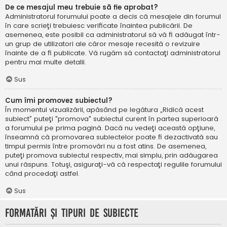
De ce mesajul meu trebuie să fie aprobat?
Administratorul forumului poate a decis că mesajele din forumul
în care scrieţi trebuiesc verificate înaintea publicării. De
asemenea, este posibil ca administratorul să vă fi adăugat într-
un grup de utilizatori ale căror mesaje recesită o revizuire
înainte de a fi publicate. Vă rugăm să contactaţi administratorul
pentru mai multe detalii.
Sus
Cum îmi promovez subiectul?
În momentul vizualizării, apăsând pe legătura „Ridică acest
subiect” puteţi "promova" subiectul curent în partea superioară
a forumului pe prima pagină. Dacă nu vedeţi această opţiune,
înseamnă că promovarea subiectelor poate fi dezactivată sau
timpul permis între promovări nu a fost atins. De asemenea,
puteţi promova subiectul respectiv, mai simplu, prin adăugarea
unui răspuns. Totuşi, asiguraţi-vă că respectaţi regulile forumului
când procedaţi astfel.
Sus
Formatări şi tipuri de subiecte