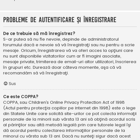
Probleme de autentificare şi înregistrare
De ce trebuie să mă înregistrez?
S-ar putea să nu fie nevoie, depinde de administratorul
forumului dacă e nevoie să vă înregistraţi sau nu pentru a scrie
mesaje. Oricum, înregistrarea vă va oferi acces la opţiuni care
nu sunt disponibile vizitatorilor cum ar fi imagini asociate,
mesaje private, trimiterea de email-uri altor utilizatori, înscrierea
în grupuri etc. Durează doar câteva momente, aşa că vă
recomandăm să vă înregistraţi.
Sus
Ce este COPPA?
COPPA, sau Children’s Online Privacy Protection Act of 1998
(Actul pentru protecţia copiilor pe internet din 1998) este o lege
din Statele Unite care solicită site-urilor ce pot colecta informaţii
personale de la minorii sub vârsta 13 ani să obţină acordul scris
al părinţilor sau altă metodă legală prin care tutorele legal îşi
dă acordul pentru colectarea informaţiilor personale de la
minorul cu vârsta sub 13 ani. Dacă nu sunteţi sigur dacă acest