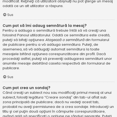
modificat. Reţineţi că utilizatorii obișnuiți nu pot şterge un mesaj
odată ce un alt utilizator a răspuns.
Sus
Cum pot să îmi adaug semnătură la mesaj?
Pentru a adăuga o semnătură trebuie întâi să vă creaţi una
folosind Panoul utilizatorului. Odată ce semnătura este creată,
puteţi să bifaţi opţiunea
Ataşează o semnătură
din formularul
de publicare pentru a vă adăuga semnătura. Puteţi, de
asemenea, să vă adăugaţi automat semnătura la toate
mesajele bifând opţiunea corespunzătoare din profil. Dacă
procedaţi astfel, puteţi să preveniţi adăugarea semnăturii unor
anumite mesaje debifând caseta respectivă din formularul de
publicare.
Sus
Cum pot crea un sondaj?
Când creaţi un subiect nou sau modificaţi primul mesaj al unui
subiect, folosiți legătura “Creare sondaj” din tab-ul aflat sub
zona principală de publicare; dacă nu vedeţi acest tab,
probabil nu aveţi permisiunea de a crea sondaje. Introduceţi un
titlu şi cel puţin două opţiuni în câmpurile corespunzătoare,
având grijă să specificaţi o opţiune pe rânduri separate. Puteţi