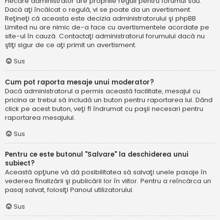
Fiecare administrator are propriile reguli pentru forumul său.
Dacă aţi încălcat o regulă, vi se poate da un avertisment.
Reţineţi că aceasta este decizia administratorului şi phpBB
Limited nu are nimic de-a face cu avertismentele acordate pe
site-ul în cauză. Contactaţi administratorul forumului dacă nu
ştiţi sigur de ce aţi primit un avertisment.
Sus
Cum pot raporta mesaje unui moderator?
Dacă administratorul a permis această facilitate, mesajul cu
pricina ar trebui să includă un buton pentru raportarea lui. Dând
click pe acest buton, veţi fi îndrumat cu paşii necesari pentru
raportarea mesajului.
Sus
Pentru ce este butonul "Salvare" la deschiderea unui
subiect?
Această opţiune vă dă posibilitatea să salvaţi unele pasaje în
vederea finalizării şi publicării lor în viitor. Pentru a reîncărca un
pasaj salvat, folosiţi Panoul utilizatorului.
Sus