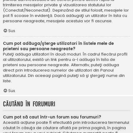
trimiterea mesajelor private şi vizualizarea statutului lor
(Conectat/Neconectat). Depinzând de stilul folosit, mesajele lor
pot fi scoase în evidenţă. Dacă adăugaţi un utilizator în lista cu
persoane neagreate, mesajele acestuia vor fi ascunse.
Sus
Cum pot adăuga/şterge utilizatori în listele mele de
prieteni sau persoane neagreate?
Puteţi adăuga utilizatori în două moduri. În cadrul fiecărui profil
al utilizatorului, există un link pentru a-l adăuga în lista de
prieteni sau persoane neagreate. Alternativ, puteţi adăuga
direct prin introducerea numelor de utilizatori din Panoul
utilizatorului. Din aceeaşi pagină puteţi să şi ştergeţi nume din
liste.
Sus
Căutând în forumuri
Cum pot să caut într-un forum sau forumuri?
Această acțiune poate fi efectuată prin introducerea termenului
căutat în căsuţa de căutare aflată pe prima pagină, în pagina