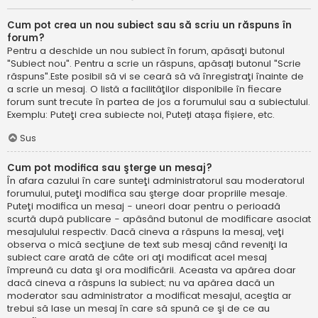
Cum pot crea un nou subiect sau să scriu un răspuns în
forum?
Pentru a deschide un nou subiect în forum, apăsaţi butonul
"Subiect nou". Pentru a scrie un răspuns, apăsați butonul "Scrie
răspuns".Este posibil să vi se ceară să vă înregistraţi înainte de
a scrie un mesaj. O listă a facilităţilor disponibile în fiecare
forum sunt trecute în partea de jos a forumului sau a subiectului.
Exemplu: Puteţi crea subiecte noi, Puteți atașa fișiere, etc.
Sus
Cum pot modifica sau şterge un mesaj?
În afara cazului în care sunteţi administratorul sau moderatorul
forumului, puteţi modifica sau şterge doar propriile mesaje.
Puteţi modifica un mesaj - uneori doar pentru o perioadă
scurtă după publicare - apăsând butonul de modificare asociat
mesajulului respectiv. Dacă cineva a răspuns la mesaj, veţi
observa o mică secţiune de text sub mesaj când reveniţi la
subiect care arată de câte ori aţi modificat acel mesaj
împreună cu data şi ora modificării. Aceasta va apărea doar
dacă cineva a răspuns la subiect; nu va apărea dacă un
moderator sau administrator a modificat mesajul, aceştia ar
trebui să lase un mesaj în care să spună ce şi de ce au