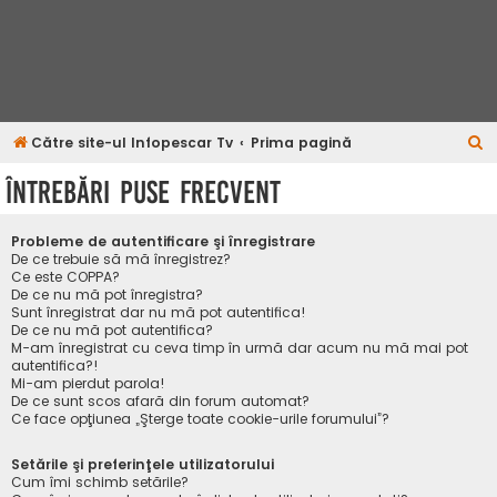
C
Către site-ul Infopescar Tv
Prima pagină
ă
Întrebări puse frecvent
u
t
Probleme de autentificare şi înregistrare
a
De ce trebuie să mă înregistrez?
Ce este COPPA?
r
De ce nu mă pot înregistra?
Sunt înregistrat dar nu mă pot autentifica!
e
De ce nu mă pot autentifica?
M-am înregistrat cu ceva timp în urmă dar acum nu mă mai pot
autentifica?!
Mi-am pierdut parola!
De ce sunt scos afară din forum automat?
Ce face opţiunea „Şterge toate cookie-urile forumului”?
Setările şi preferinţele utilizatorului
Cum îmi schimb setările?