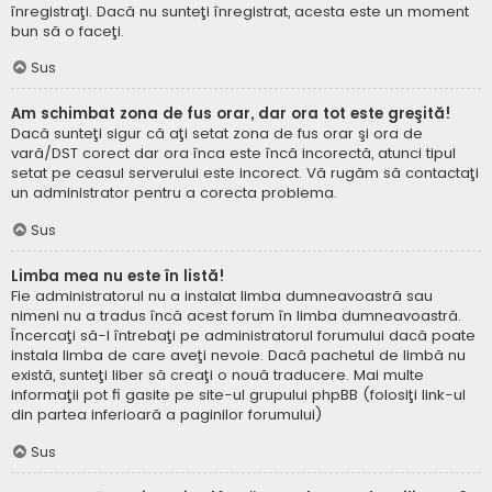
înregistraţi. Dacă nu sunteţi înregistrat, acesta este un moment
bun să o faceţi.
Sus
Am schimbat zona de fus orar, dar ora tot este greşită!
Dacă sunteţi sigur că aţi setat zona de fus orar şi ora de
vară/DST corect dar ora înca este încă incorectă, atunci tipul
setat pe ceasul serverului este incorect. Vă rugăm să contactaţi
un administrator pentru a corecta problema.
Sus
Limba mea nu este în listă!
Fie administratorul nu a instalat limba dumneavoastră sau
nimeni nu a tradus încă acest forum în limba dumneavoastră.
Încercaţi să-l întrebaţi pe administratorul forumului dacă poate
instala limba de care aveţi nevoie. Dacă pachetul de limbă nu
există, sunteţi liber să creaţi o nouă traducere. Mai multe
informaţii pot fi gasite pe site-ul grupului phpBB (folosiţi link-ul
din partea inferioară a paginilor forumului)
Sus