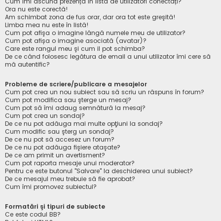
Cum îmi ascund prezența în lista de utilizatori conectați?
Ora nu este corectă!
Am schimbat zona de fus orar, dar ora tot este greşită!
Limba mea nu este în listă!
Cum pot afişa o imagine lângă numele meu de utilizator?
Cum pot afișa o imagine asociată (avatar)?
Care este rangul meu şi cum il pot schimba?
De ce când folosesc legătura de email a unui utilizator îmi cere să
mă autentific?
Probleme de scriere/publicare a mesajelor
Cum pot crea un nou subiect sau să scriu un răspuns în forum?
Cum pot modifica sau şterge un mesaj?
Cum pot să îmi adaug semnătură la mesaj?
Cum pot crea un sondaj?
De ce nu pot adăuga mai multe opţiuni la sondaj?
Cum modific sau şterg un sondaj?
De ce nu pot să accesez un forum?
De ce nu pot adăuga fişiere ataşate?
De ce am primit un avertisment?
Cum pot raporta mesaje unui moderator?
Pentru ce este butonul "Salvare" la deschiderea unui subiect?
De ce mesajul meu trebuie să fie aprobat?
Cum îmi promovez subiectul?
Formatări şi tipuri de subiecte
Ce este codul BB?