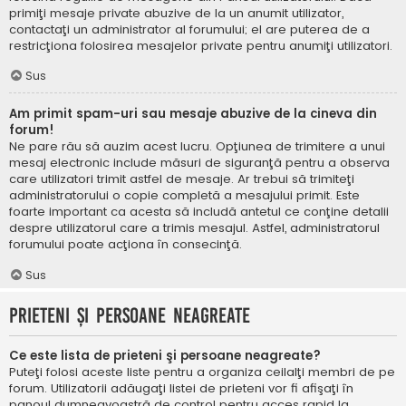
primiţi mesaje private abuzive de la un anumit utilizator,
contactaţi un administrator al forumului; el are puterea de a
restricţiona folosirea mesajelor private pentru anumiţi utilizatori.
Sus
Am primit spam-uri sau mesaje abuzive de la cineva din
forum!
Ne pare rău să auzim acest lucru. Opţiunea de trimitere a unui
mesaj electronic include măsuri de siguranţă pentru a observa
care utilizatori trimit astfel de mesaje. Ar trebui să trimiteţi
administratorului o copie completă a mesajului primit. Este
foarte important ca acesta să includă antetul ce conţine detalii
despre utilizatorul care a trimis mesajul. Astfel, administratorul
forumului poate acţiona în consecinţă.
Sus
Prieteni şi persoane neagreate
Ce este lista de prieteni şi persoane neagreate?
Puteţi folosi aceste liste pentru a organiza ceilalţi membri de pe
forum. Utilizatorii adăugaţi listei de prieteni vor fi afişaţi în
panoul dumneavoastră de control pentru acces rapid la