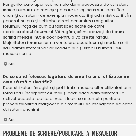
Rangurile, care apar sub numele dumneavoastră de utilizator,
indică numărul de mesaje pe care le-aţi scris sau identifică
anumiţi utilizatori (de exemplu moderatorii şi administratorii). În
general, nu puteţi schimba direct denumirea rangurilor
forumului faţă de cum au fost specificate de către
administratorul forumului. Vă rugăm, să nu abuzaţi de forum
scriind mesaje inutile doar pentru a vă creşte rangul.
Majoritatea forumurilor nu vor tolera acest lucru şi moderatorii
sau administratorii vă vor scădea pur şi simplu numărul de
mesaje scrise.
Sus
De ce când folosesc legătura de email a unui utilizator îmi
cere să mă autentific?
Doar utilizatorii înregistraţi pot trimite mesaje altor utilizatori prin
formularul încorporat de mail şi doar dacă administratorul a
activat această facilitate. Acest lucru se întâmplă pentru a
preveni folosirea maliţioasă a sistemului de mesagerie de către
utilizatorii anonimi.
Sus
Probleme de scriere/publicare a mesajelor