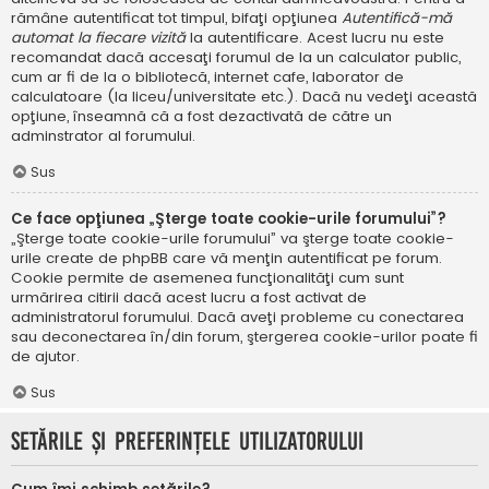
rămâne autentificat tot timpul, bifaţi opţiunea
Autentifică-mă
automat la fiecare vizită
la autentificare. Acest lucru nu este
recomandat dacă accesaţi forumul de la un calculator public,
cum ar fi de la o bibliotecă, internet cafe, laborator de
calculatoare (la liceu/universitate etc.). Dacă nu vedeţi această
opţiune, înseamnă că a fost dezactivată de către un
adminstrator al forumului.
Sus
Ce face opţiunea „Şterge toate cookie-urile forumului”?
„Şterge toate cookie-urile forumului” va şterge toate cookie-
urile create de phpBB care vă menţin autentificat pe forum.
Cookie permite de asemenea funcţionalităţi cum sunt
urmărirea citirii dacă acest lucru a fost activat de
administratorul forumului. Dacă aveţi probleme cu conectarea
sau deconectarea în/din forum, ştergerea cookie-urilor poate fi
de ajutor.
Sus
Setările şi preferinţele utilizatorului