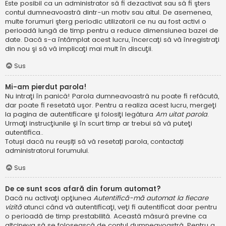
Este posibil ca un administrator să fi dezactivat sau să fi şters
contul dumneavoastră dintr-un motiv sau altul. De asemenea,
multe forumuri şterg periodic utilizatorii ce nu au fost activi o
perioadă lungă de timp pentru a reduce dimensiunea bazei de
date. Dacă s-a întâmplat acest lucru, încercaţi să vă înregistraţi
din nou şi să vă implicaţi mai mult în discuţii.
Sus
Mi-am pierdut parola!
Nu intraţi în panică! Parola dumneavoastră nu poate fi refăcută,
dar poate fi resetată uşor. Pentru a realiza acest lucru, mergeţi
la pagina de autentificare şi folosiţi legătura
Am uitat parola
.
Urmaţi instrucţiunile şi în scurt timp ar trebui să vă puteţi
autentifica..
Totuși dacă nu reușiți să vă resetați parola, contactați
administratorul forumului.
Sus
De ce sunt scos afară din forum automat?
Dacă nu activaţi opţiunea
Autentifică-mă automat la fiecare
vizită
atunci când vă autentificaţi, veţi fi autentificat doar pentru
o perioadă de timp prestabilită. Această măsură previne ca
altcineva să se folosească de contul dumneavoastră. Pentru a