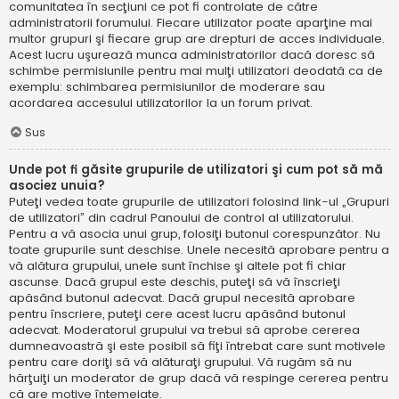
comunitatea în secţiuni ce pot fi controlate de către
administratorii forumului. Fiecare utilizator poate aparţine mai
multor grupuri şi fiecare grup are drepturi de acces individuale.
Acest lucru uşurează munca administratorilor dacă doresc să
schimbe permisiunile pentru mai mulţi utilizatori deodată ca de
exemplu: schimbarea permisiunilor de moderare sau
acordarea accesului utilizatorilor la un forum privat.
Sus
Unde pot fi găsite grupurile de utilizatori şi cum pot să mă
asociez unuia?
Puteţi vedea toate grupurile de utilizatori folosind link-ul „Grupuri
de utilizatori” din cadrul Panoului de control al utilizatorului.
Pentru a vă asocia unui grup, folosiţi butonul corespunzător. Nu
toate grupurile sunt deschise. Unele necesită aprobare pentru a
vă alătura grupului, unele sunt închise şi altele pot fi chiar
ascunse. Dacă grupul este deschis, puteţi să vă înscrieţi
apăsând butonul adecvat. Dacă grupul necesită aprobare
pentru înscriere, puteţi cere acest lucru apăsând butonul
adecvat. Moderatorul grupului va trebui să aprobe cererea
dumneavoastră şi este posibil să fiţi întrebat care sunt motivele
pentru care doriţi să vă alăturaţi grupului. Vă rugăm să nu
hărţuiţi un moderator de grup dacă vă respinge cererea pentru
că are motive întemeiate.