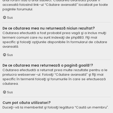
unui forum sau a unui subiect. Căutarea avansată poate fi
accesată folosind link-ul “Căutare avansată” localizat pe toate
paginile forumului.
Sus
De ce căutarea mea nu returnează niciun rezultat?
Căutarea efectuată a fost probabil prea vagă şi a inclus mulţi
termeni comuni care nu sunt indexaţi de phpBB3. Fiţi mai
specific şi folosiţi opţiunile disponibile în formularul de căutare
avansată.
Sus
De ce căutarea mea returnează o pagină goală!?
Căutarea efectuată a returnat prea multe rezultate pentru a le
prelucra webserver-ul. Folosiţi “Căutare avansată” şi fiţi mai
specific în termenii folosiţi şi forumurile în care se efectuează
căutarea.
Sus
Cum pot căuta utilizatori?
Duceţi-vă la memberlist şi folosiţi legătura “Caută un membru”.