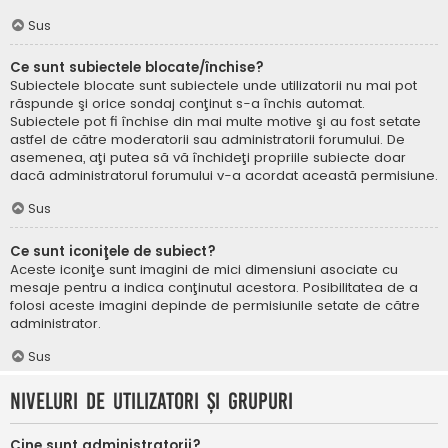
Sus
Ce sunt subiectele blocate/închise?
Subiectele blocate sunt subiectele unde utilizatorii nu mai pot
răspunde şi orice sondaj conţinut s-a închis automat.
Subiectele pot fi închise din mai multe motive şi au fost setate
astfel de către moderatorii sau administratorii forumului. De
asemenea, aţi putea să vă închideţi propriile subiecte doar
dacă administratorul forumului v-a acordat această permisiune.
Sus
Ce sunt iconiţele de subiect?
Aceste iconiţe sunt imagini de mici dimensiuni asociate cu
mesaje pentru a indica conţinutul acestora. Posibilitatea de a
folosi aceste imagini depinde de permisiunile setate de către
administrator.
Sus
Niveluri de utilizatori şi grupuri
Cine sunt administratorii?