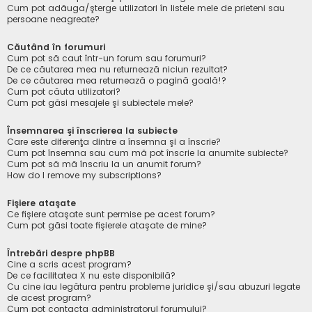
Cum pot adăuga/şterge utilizatori în listele mele de prieteni sau
persoane neagreate?
Căutând în forumuri
Cum pot să caut într-un forum sau forumuri?
De ce căutarea mea nu returnează niciun rezultat?
De ce căutarea mea returnează o pagină goală!?
Cum pot căuta utilizatori?
Cum pot găsi mesajele şi subiectele mele?
Însemnarea şi înscrierea la subiecte
Care este diferenţa dintre a însemna şi a înscrie?
Cum pot însemna sau cum mă pot înscrie la anumite subiecte?
Cum pot să mă înscriu la un anumit forum?
How do I remove my subscriptions?
Fişiere ataşate
Ce fişiere ataşate sunt permise pe acest forum?
Cum pot găsi toate fişierele ataşate de mine?
Întrebări despre phpBB
Cine a scris acest program?
De ce facilitatea X nu este disponibilă?
Cu cine iau legătura pentru probleme juridice şi/sau abuzuri legate
de acest program?
Cum pot contacta administratorul forumului?