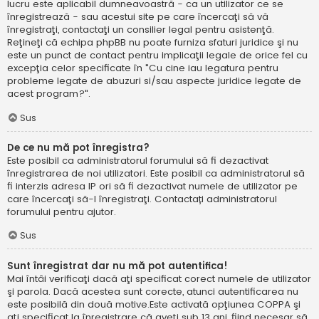
lucru este aplicabil dumneavoastră - ca un utilizator ce se
înregistrează - sau acestui site pe care încercaţi să vă
înregistraţi, contactaţi un consilier legal pentru asistenţă.
Reţineţi că echipa phpBB nu poate furniza sfaturi juridice şi nu
este un punct de contact pentru implicaţii legale de orice fel cu
excepţia celor specificate în "Cu cine iau legatura pentru
probleme legate de abuzuri si/sau aspecte juridice legate de
acest program?".
Sus
De ce nu mă pot înregistra?
Este posibil ca administratorul forumului să fi dezactivat
înregistrarea de noi utilizatori. Este posibil ca administratorul să
fi interzis adresa IP ori să fi dezactivat numele de utilizator pe
care încercaţi să-l înregistraţi. Contactați administratorul
forumului pentru ajutor.
Sus
Sunt înregistrat dar nu mă pot autentifica!
Mai întâi verificaţi dacă aţi specificat corect numele de utilizator
şi parola. Dacă acestea sunt corecte, atunci autentificarea nu
este posibilă din două motive.Este activată opţiunea COPPA şi
aţi specificat la înregistrare că aveţi sub 13 ani, fiind necesar să