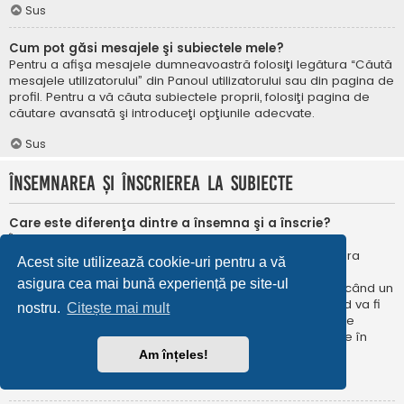
Sus
Cum pot găsi mesajele şi subiectele mele?
Pentru a afişa mesajele dumneavoastră folosiţi legătura “Căută
mesajele utilizatorului” din Panoul utilizatorului sau din pagina de
profil. Pentru a vă căuta subiectele proprii, folosiţi pagina de
căutare avansată şi introduceţi opţiunile adecvate.
Sus
Însemnarea şi înscrierea la subiecte
Care este diferenţa dintre a însemna şi a înscrie?
În phpBB 3.0 însemnarea era foarte asemănătoare cu
însemnarea în browser-ul web. Nu eraţi notificat când era
Acest site utilizează cookie-uri pentru a vă
publicat un răspuns. În phpBB 3.1, însemnarea este
asigura cea mai bună experiență pe site-ul
asemănătoarea înscrierii la un subiect. Puteți fi notificat când un
subiect este actualizat. Înscriindu-vă, veţi fi notificat când va fi
nostru.
Citește mai mult
publicat un răspuns în subiectul sau în forum. Opțiunile de
notificare pentru însemnare și înscriere pot fi configurate în
Panoul utilizatorului, sub “Preferințe forum”.
Am înțeles!
Sus