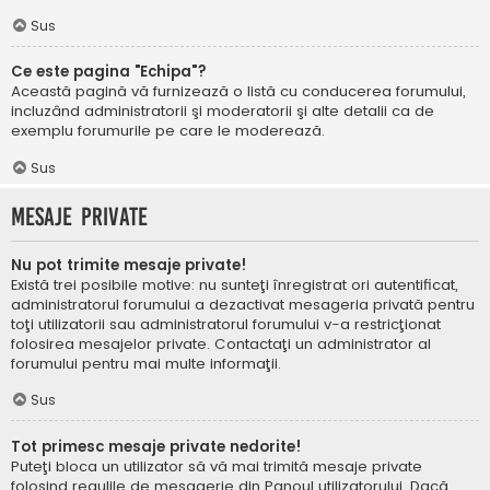
Sus
Ce este pagina "Echipa"?
Această pagină vă furnizează o listă cu conducerea forumului,
incluzând administratorii şi moderatorii şi alte detalii ca de
exemplu forumurile pe care le moderează.
Sus
Mesaje private
Nu pot trimite mesaje private!
Există trei posibile motive: nu sunteţi înregistrat ori autentificat,
administratorul forumului a dezactivat mesageria privată pentru
toţi utilizatorii sau administratorul forumului v-a restricţionat
folosirea mesajelor private. Contactaţi un administrator al
forumului pentru mai multe informaţii.
Sus
Tot primesc mesaje private nedorite!
Puteţi bloca un utilizator să vă mai trimită mesaje private
folosind regulile de mesagerie din Panoul utilizatorului. Dacă