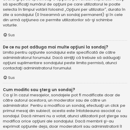
să specificaţi numărul de opţiuni pe care utilizatorul le poate
selecta în timpul votării folosind „Opţiuni per utilizator”, durata în
zile a sondajului (0 înseamnă un sondaj permanent) şi în cele
din urmă opţiunea ce permite utilizatorilor să-şi schimbe
voturile.
Sus
De ce nu pot adăuga mai multe opţiuni la sondaj?
Limita pentru opţiunile sondajului este specificată de către
administratorul forumului. Dacă simțiţi că trebuie să adăugaţi
opţiuni suplimentare sondajului peste limita permisă, atunci
contactaţi administratorul forumului.
Sus
Cum modific sau şterg un sondaj?
Ca şi în cazul mesajelor, sondajele pot fi modificate doar de
către autorul acestora, un moderator sau de către un
administrator. Pentru a modifica un sondaj, efectuaţi un click pe
primul mesaj din subiect; acesta este întotdeauna asociat cu
sondajul. Dacă nimeni nu a votat, atunci utilizatorii pot şterge sau
modifica orice opţiuni ale sondajului. Dacă membrii şi-au
exprimat opţiunile deja, doar moderatorii sau administratorii îl