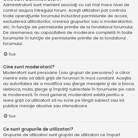
Administratorii sunt membrii asociaţi cu cel mai mare nivel de
control asupra întregului forum. Aceşti utilizatori pot controla
toate operaţiunile forumului incluzând permisiunile de acces,
excluderea utilizatorilor, crearea grupurilor sau a moderatorilor,
etc. în funcţie de permisiunile primite de la fondatorul forumului.
De asemenea, au capacitatea de moderare completă în toate
forumurile în funcţie de permisiunile primite de la fondatorul
forumului.
Sus
Cine sunt moderatorii?
Moderatorii sunt persoane (sau grupuri de persoane) a căror
menire este să aibă grijă de forumuri în mod constant. Aceştia
au autoritatea de a modifica sau şterge mesajele şi de a bloca,
debloca, muta, şterge şi împărţi subiectele în forumurile pe care
le moderează. În mod general, moderatorii există pentru a
avea grijă ca utilizatorii să nu scrie pe lângă subiect sau să
publice mesaje abuzive sau ofensatoare.
Sus
Ce sunt grupurile de utilizatori?
Grupurile de utilizatori sunt grupări de utilizatori ce împart