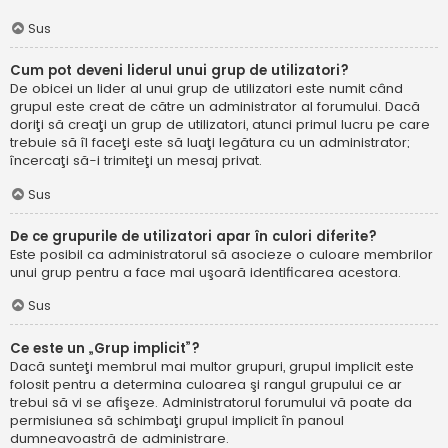
Sus
Cum pot deveni liderul unui grup de utilizatori?
De obicei un lider al unui grup de utilizatori este numit când
grupul este creat de către un administrator al forumului. Dacă
doriţi să creaţi un grup de utilizatori, atunci primul lucru pe care
trebuie să îl faceţi este să luaţi legătura cu un administrator;
încercaţi să-i trimiteţi un mesaj privat.
Sus
De ce grupurile de utilizatori apar în culori diferite?
Este posibil ca administratorul să asocieze o culoare membrilor
unui grup pentru a face mai uşoară identificarea acestora.
Sus
Ce este un „Grup implicit”?
Dacă sunteţi membrul mai multor grupuri, grupul implicit este
folosit pentru a determina culoarea şi rangul grupului ce ar
trebui să vi se afişeze. Administratorul forumului vă poate da
permisiunea să schimbaţi grupul implicit în panoul
dumneavoastră de administrare.