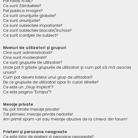
Pot folosi HTML?
Ce sunt Zâmbetele?
Pot publica imagini?
Ce sunt anunţurile globale?
Ce sunt anunţurile?
Ce sunt subiectele importante?
Ce sunt subiectele blocate/închise?
Ce sunt iconiţele de subiect?
Niveluri de utilizatori şi grupuri
Cine sunt administratorii?
Cine sunt moderatorii?
Ce sunt grupurile de utilizatori?
Unde pot fi găsite grupurile de utilizatori şi cum pot să mă asociez
unuia?
Cum pot deveni liderul unui grup de utilizatori?
De ce grupurile de utilizatori apar în culori diferite?
Ce este un „Grup implicit”?
Ce este pagina "Echipa"?
Mesaje private
Nu pot trimite mesaje private!
Tot primesc mesaje private nedorite!
Am primit spam-uri sau mesaje abuzive de la cineva din forum!
Prieteni şi persoane neagreate
Ce este lista de prieteni şi persoane neagreate?