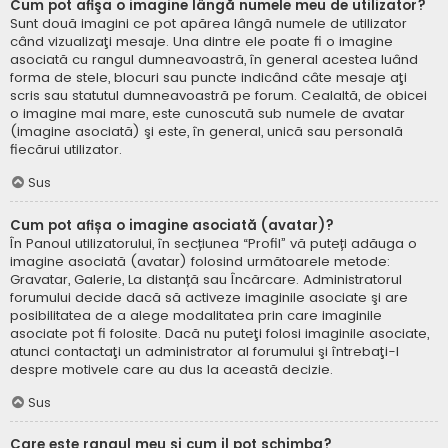
Cum pot afişa o imagine lângă numele meu de utilizator?
Sunt două imagini ce pot apărea lângă numele de utilizator
când vizualizaţi mesaje. Una dintre ele poate fi o imagine
asociată cu rangul dumneavoastră, în general acestea luând
forma de stele, blocuri sau puncte indicând câte mesaje aţi
scris sau statutul dumneavoastră pe forum. Cealaltă, de obicei
o imagine mai mare, este cunoscută sub numele de avatar
(imagine asociată) şi este, în general, unică sau personală
fiecărui utilizator.
Sus
Cum pot afișa o imagine asociată (avatar)?
În Panoul utilizatorului, în secțiunea “Profil” vă puteți adăuga o
imagine asociată (avatar) folosind următoarele metode:
Gravatar, Galerie, La distanță sau Încărcare. Administratorul
forumului decide dacă să activeze imaginile asociate şi are
posibilitatea de a alege modalitatea prin care imaginile
asociate pot fi folosite. Dacă nu puteţi folosi imaginile asociate,
atunci contactaţi un administrator al forumului şi întrebaţi-l
despre motivele care au dus la această decizie.
Sus
Care este rangul meu şi cum il pot schimba?