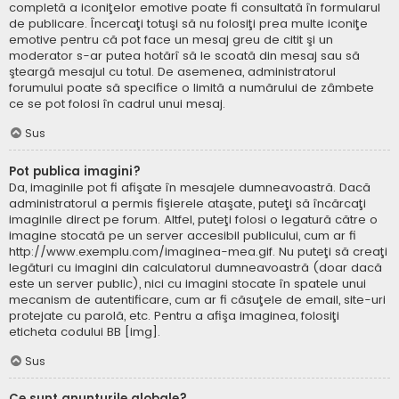
completă a iconiţelor emotive poate fi consultată în formularul
de publicare. Încercaţi totuşi să nu folosiţi prea multe iconiţe
emotive pentru că pot face un mesaj greu de citit şi un
moderator s-ar putea hotărî să le scoată din mesaj sau să
şteargă mesajul cu totul. De asemenea, administratorul
forumului poate să specifice o limită a numărului de zâmbete
ce se pot folosi în cadrul unui mesaj.
Sus
Pot publica imagini?
Da, imaginile pot fi afişate în mesajele dumneavoastră. Dacă
administratorul a permis fişierele ataşate, puteţi să încărcaţi
imaginile direct pe forum. Altfel, puteţi folosi o legatură către o
imagine stocată pe un server accesibil publicului, cum ar fi
http://www.exemplu.com/imaginea-mea.gif. Nu puteţi să creaţi
legături cu imagini din calculatorul dumneavoastră (doar dacă
este un server public), nici cu imagini stocate în spatele unui
mecanism de autentificare, cum ar fi căsuţele de email, site-uri
protejate cu parolă, etc. Pentru a afişa imaginea, folosiţi
eticheta codului BB [img].
Sus
Ce sunt anunţurile globale?