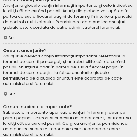
Anunţurile globale conţin informaţii importante şi este indicat să
le citiţi cât de curând posibil. Anunţurile globale vor apărea în
partea de sus a fiecărei pagini de forum şi în interiorul panoului
de control al utilizatorului. Permisiunea de a publica anunţuri
globale este acordată de către administratorul forumului.
Sus
Ce sunt anunţurile?
Anunţurile deseori conţin informaţii importante referitoare la
forumul pe care îl parcurgeţi şi ar trebui citite cât de curând
posibil. Anunţurile apar în partea de sus a fiecărei pagini în
forumul de care aparţin. La fel ca anunţurile globale,
permisiunea de a publica anunţuri este acordată de către
administratorul forumului.
Sus
Ce sunt subiectele importante?
Subiectele importante apar sub anunţuri în forum şi doar pe
prima pagină. Deseori, sunt destul de importante şi ar trebui să
le citiţi cât de curând posibil. Ca şi cu anunţurile, permisiunea
de a publica subiecte importante este acordată de către
administratorul forumului.