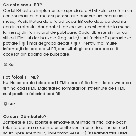
Ce este codul BB?
Codul BB este o implementare specială a HTML-ului ce oferă un
control mărit al formatării pe anumite obiecte din cadrul unui
mesaj. Posibilitatea de a folosi codul BB este dată de decizia
administratorului dar poate fi dezactivat acest cod de la mesaj
la mesaj din formularul de publicare. Codul BB este similar ca
stil cu HTML-ul dar balizele (tag-urile) sunt închise în paranteze
pătrate [ şi ] mai degrabă decât < şi >. Pentru mai multe
informaţii despre codul BB, consultaţi ghidul care poate fi
accesat din pagina de publicare.
Sus
Pot folosi HTML?
Nu. Nu se poate folosi cod HTML care să fie trimis la browser ca
şi fiind cod HTML. Majoritatea formatărilor întreţinute de HTML
sunt posibile folosind cod BB.
Sus
Ce sunt Zâmbetele?
Zâmbetele sau iconiţele emotive sunt imagini mici care pot fi
folosite pentru a exprima anumite sentimente folosind un cod
scurt. Spre exemplu :) înseamnă vesel , :( înseamnă trist. Lista