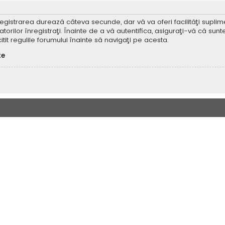
Înregistrarea durează câteva secunde, dar vă va oferi facilităţi supl
ilor înregistraţi. Înainte de a vă autentifica, asiguraţi-vă că sunteţi
itit regulile forumului înainte să navigaţi pe acesta.
te