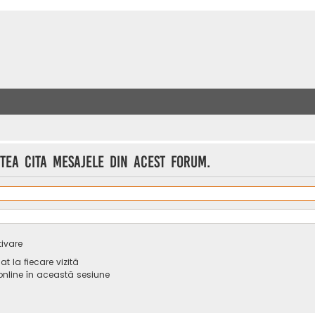
utea cita mesajele din acest forum.
tivare
 la fiecare vizită
line în această sesiune