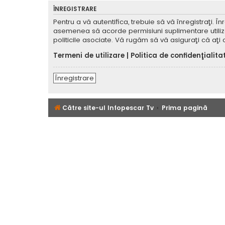
ÎNREGISTRARE
Pentru a vă autentifica, trebuie să vă înregistraţi. 
asemenea să acorde permisiuni suplimentare utilizator
politicile asociate. Vă rugăm să vă asiguraţi că aţi c
Termeni de utilizare
|
Politica de confidenţialita
Înregistrare
Către site-ul Infopescar Tv
Prima pagină