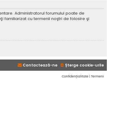
imentare. Administratorul forumului poate de
 familiarizat cu termenii noştri de folosire şi
Contactează-ne
Şterge cookie-urile
Confidențialitate
|
Termeni