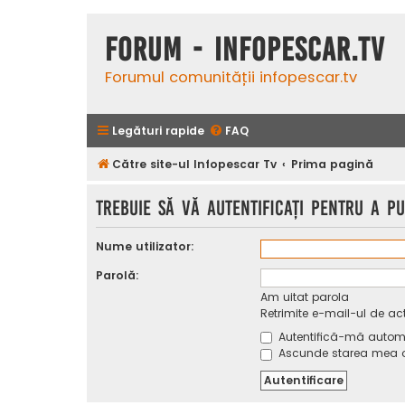
Forum - InfoPescar.Tv
Forumul comunității infopescar.tv
Legături rapide
FAQ
Către site-ul Infopescar Tv
Prima pagină
Trebuie să vă autentificaţi pentru a p
Nume utilizator:
Parolă:
Am uitat parola
Retrimite e-mail-ul de ac
Autentifică-mă automat
Ascunde starea mea on