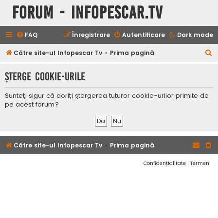
Forum - InfoPescar.Tv
FAQ
Înregistrare
Autentificare
Dark mode
C
Către site-ul Infopescar Tv
Prima pagină
ă
Şterge cookie-urile
u
t
Sunteţi sigur că doriţi ştergerea tuturor cookie-urilor primite de
a
pe acest forum?
r
e
Către site-ul Infopescar Tv
Prima pagină
Confidențialitate
|
Termeni