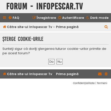
Forum - InfoPescar.Tv
FAQ
Înregistrare
Autentificare
Dark mode
C
Către site-ul Infopescar Tv
Prima pagină
ă
Şterge cookie-urile
u
t
Sunteţi sigur că doriţi ştergerea tuturor cookie-urilor primite de
a
pe acest forum?
r
e
Către site-ul Infopescar Tv
Prima pagină
Confidențialitate
|
Termeni