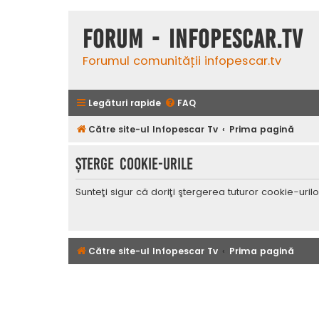
Forum - InfoPescar.Tv
Forumul comunității infopescar.tv
Legături rapide
FAQ
Către site-ul Infopescar Tv
Prima pagină
Şterge cookie-urile
Sunteţi sigur că doriţi ştergerea tuturor cookie-uri
Către site-ul Infopescar Tv
Prima pagină