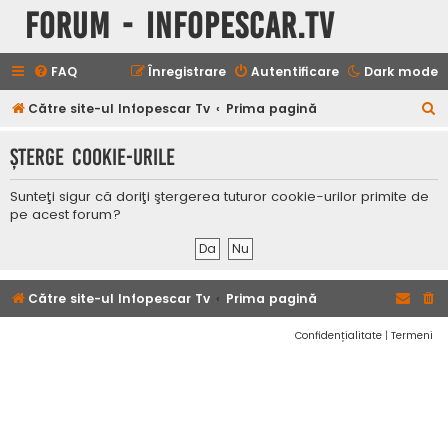
Forum - InfoPescar.Tv
FAQ
Înregistrare
Autentificare
Dark mode
C
Către site-ul Infopescar Tv
Prima pagină
ă
Şterge cookie-urile
u
t
Sunteţi sigur că doriţi ştergerea tuturor cookie-urilor primite de
a
pe acest forum?
r
e
Către site-ul Infopescar Tv
Prima pagină
Confidențialitate
|
Termeni