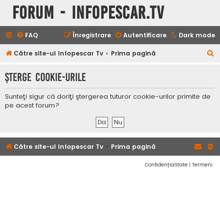
Forum - InfoPescar.Tv
FAQ
Înregistrare
Autentificare
Dark mode
C
Către site-ul Infopescar Tv
Prima pagină
ă
Şterge cookie-urile
u
t
Sunteţi sigur că doriţi ştergerea tuturor cookie-urilor primite de
a
pe acest forum?
r
e
Către site-ul Infopescar Tv
Prima pagină
Confidențialitate
|
Termeni