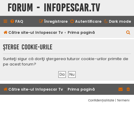
Forum - InfoPescar.Tv
FAQ
Înregistrare
Autentificare
Dark mode
C
Către site-ul Infopescar Tv
Prima pagină
ă
Şterge cookie-urile
u
t
Sunteţi sigur că doriţi ştergerea tuturor cookie-urilor primite de
a
pe acest forum?
r
e
Către site-ul Infopescar Tv
Prima pagină
Confidențialitate
|
Termeni