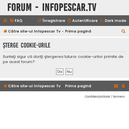
Forum - InfoPescar.Tv
FAQ
Înregistrare
Autentificare
Dark mode
C
Către site-ul Infopescar Tv
Prima pagină
ă
Şterge cookie-urile
u
t
Sunteţi sigur că doriţi ştergerea tuturor cookie-urilor primite de
a
pe acest forum?
r
e
Către site-ul Infopescar Tv
Prima pagină
Confidențialitate
|
Termeni