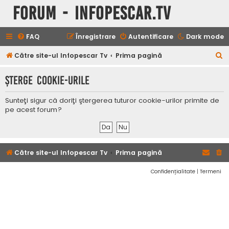
Forum - InfoPescar.Tv
FAQ
Înregistrare
Autentificare
Dark mode
C
Către site-ul Infopescar Tv
Prima pagină
ă
Şterge cookie-urile
u
t
Sunteţi sigur că doriţi ştergerea tuturor cookie-urilor primite de
a
pe acest forum?
r
e
Către site-ul Infopescar Tv
Prima pagină
Confidențialitate
|
Termeni