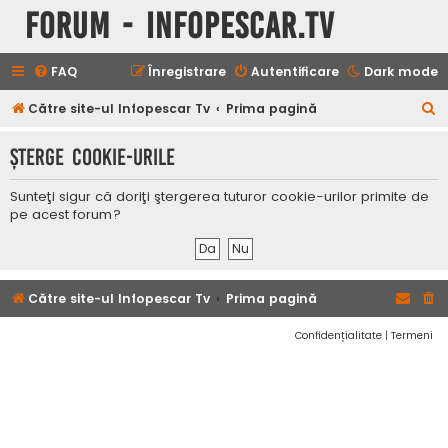
Forum - InfoPescar.Tv
FAQ
Înregistrare
Autentificare
Dark mode
C
Către site-ul Infopescar Tv
Prima pagină
ă
Şterge cookie-urile
u
t
Sunteţi sigur că doriţi ştergerea tuturor cookie-urilor primite de
a
pe acest forum?
r
e
Către site-ul Infopescar Tv
Prima pagină
Confidențialitate
|
Termeni