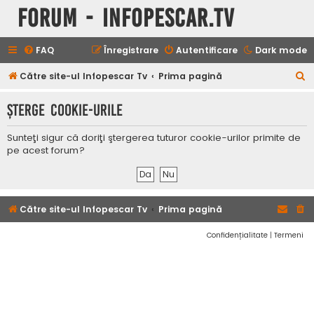
Forum - InfoPescar.Tv
FAQ
Înregistrare
Autentificare
Dark mode
C
Către site-ul Infopescar Tv
Prima pagină
ă
Şterge cookie-urile
u
t
Sunteţi sigur că doriţi ştergerea tuturor cookie-urilor primite de
a
pe acest forum?
r
e
Către site-ul Infopescar Tv
Prima pagină
Confidențialitate
|
Termeni