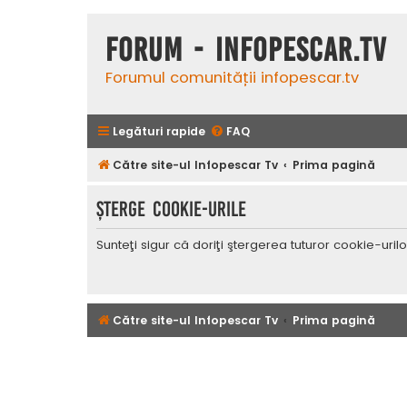
Forum - InfoPescar.Tv
Forumul comunității infopescar.tv
Legături rapide
FAQ
Către site-ul Infopescar Tv
Prima pagină
Şterge cookie-urile
Sunteţi sigur că doriţi ştergerea tuturor cookie-uri
Către site-ul Infopescar Tv
Prima pagină