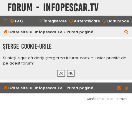
Forum - InfoPescar.Tv
FAQ
Înregistrare
Autentificare
Dark mode
C
Către site-ul Infopescar Tv
Prima pagină
ă
Şterge cookie-urile
u
t
Sunteţi sigur că doriţi ştergerea tuturor cookie-urilor primite de
a
pe acest forum?
r
e
Către site-ul Infopescar Tv
Prima pagină
Confidențialitate
|
Termeni